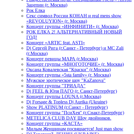
Зацепин (г. Москва)
Рок Елка
Секс символ России КОНАН и real mens show
«REVOLUYION» (г. Москва)
Концерт группы «ИНФИНИТИ» (г. Москва)
РОК ЕЛКА 2! АЛЬТЕРНАТИВНЫЙ НОВЫЙ
ГОД!
Концерт «ARTIC feat. ASTI»
Dj Сергей Рига (г.Санкт - Петербург) и MC Zali
(г.Москва)
Концерт певицы МАРА (г.Москва)
Концерт группы «МНОГОТОЧИЕ» (г. Москва)
Оксана Ковалевская "Краски" (г.Москва)
Концерт группы «5sta family» (г. Москва)
Мужское эротическое шоу "KaZanova"
Концерт группы "ТРИАДА"
Dj FEEL & Юля ПАГО (г. Санкт-Петербург)
Концерт группы LOUNA (г.Москва)
Dj Forsage & Topless Dj Aurika (Ukraine)
Show PLATINUM (г.Санкт - Петербург)
Концерт группы "ПсиХея" (г.Снакт-Петербург)
METELICA CLUB DAY Шоу двойников.
Концерт группы «КАСТА»
Милым Женщинам посвящается! Just man show