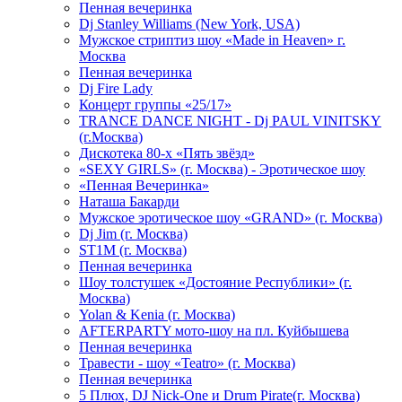
Пенная вечеринка
Dj Stanley Williams (New York, USA)
Мужское стриптиз шоу «Made in Heaven» г.
Москва
Пенная вечеринка
Dj Fire Lady
Концерт группы «25/17»
TRANCE DANCE NIGHT - Dj PAUL VINITSKY
(г.Москва)
Дискотека 80-х «Пять звёзд»
«SEXY GIRLS» (г. Москва) - Эротическое шоу
«Пенная Вечеринка»
Hаташа Бакарди
Мужское эротическое шоу «GRAND» (г. Москва)
Dj Jim (г. Москва)
ST1M (г. Москва)
Пенная вечеринка
Шоу толстушек «Достояние Республики» (г.
Москва)
Yolan & Kenia (г. Москва)
AFTERPARTY мото-шоу на пл. Куйбышева
Пенная вечеринка
Травести - шоу «Teatro» (г. Москва)
Пенная вечеринка
5 Плюх, DJ Nick-One и Drum Pirate(г. Москва)