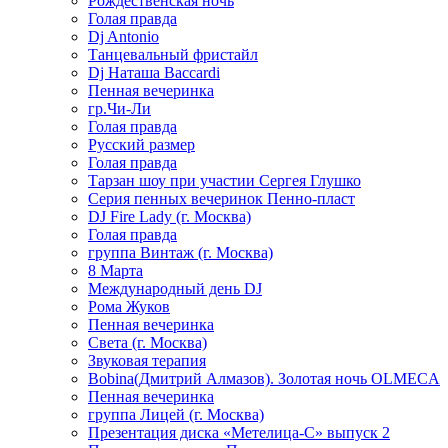
Рождественская ночь
Голая правда
Dj Antonio
Танцевальный фристайл
Dj Наташа Baccardi
Пенная вечеринка
гр.Чи-Ли
Голая правда
Русский размер
Голая правда
Тарзан шоу при участии Сергея Глушко
Серия пенных вечеринок Пенно-пласт
DJ Fire Lady (г. Москва)
Голая правда
группа Винтаж (г. Москва)
8 Марта
Международный день DJ
Рома Жуков
Пенная вечеринка
Света (г. Москва)
Звуковая терапия
Bobina(Дмитрий Алмазов). Золотая ночь OLMECA
Пенная вечеринка
группа Лицей (г. Москва)
Презентация диска «Метелица-С» выпуск 2