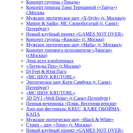
Концерт группы «Триада»
Концерт певицы Тани Терешиной («Tanya»)
г.Москва
Мужское эротическое шоу «X-Style» (г. Москва)»
Matissе & Sadko, MC Скоробогатый (г. Санкт-
Петербург)
Новый клубный проект «GAMES NOT OVER»
Концерт группы «Краски» (г. Москва)
Мужское эротическое шоу «Mafia» (г. Москва)»
Концерт топового исполнителя «Джиган»
(г.Москва)
День всех влюбленных
«Легенды Про» (г.Москва)
Dj Feel & Юля Паго
«МС ШОУ. KRUTOBL»
Эротическое шоу Кати Самбуки (г. Санкт-
Петербург)
«МС ШОУ. KRUTOBL»
3D DVJ «Well Done» (г.Санкт-Петербург)
Пенная вечеринка «Пляж. Весенняя версия»
Хип-хоп фестиваль: KREC, КАЖЕ ОБОЙМА,
КАПА
Мужское эротическое шоу «Black & White»
Стрип – шоу «Тени» (г. Москва)
Новый клубный проект «GAMES NOT OVER»