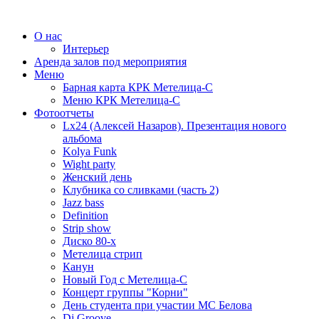
О нас
Интерьер
Аренда залов под мероприятия
Меню
Барная карта КРК Метелица-С
Меню КРК Метелица-С
Фотоотчеты
Lx24 (Алексей Назаров). Презентация нового
альбома
Kolya Funk
Wight party
Женский день
Клубника со сливками (часть 2)
Jazz bass
Definition
Strip show
Диско 80-х
Метелица стрип
Канун
Новый Год с Метелица-С
Концерт группы "Корни"
День студента при участии МС Белова
Dj Groove