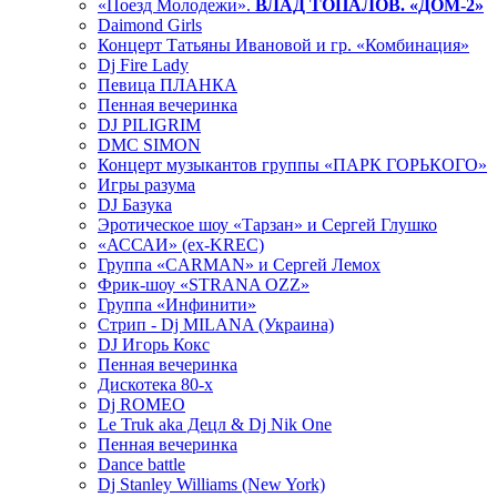
«Поезд Молодежи».
ВЛАД ТОПАЛОВ. «ДОМ-2»
Daimond Girls
Концерт Татьяны Ивановой и гр. «Комбинация»
Dj Fire Lady
Певица ПЛАНКА
Пенная вечеринка
DJ PILIGRIM
DMC SIMON
Концерт музыкантов группы «ПАРК ГОРЬКОГО»
Игры разума
DJ Базука
Эротическое шоу «Тарзан» и Сергей Глушко
«АССАИ» (ex-KREC)
Группа «CARMAN» и Сергей Лемох
Фрик-шоу «STRANA OZZ»
Группа «Инфинити»
Стрип - Dj MILANA (Украина)
DJ Игорь Кокс
Пенная вечеринка
Дискотека 80-х
Dj ROMEO
Le Truk aka Децл & Dj Nik One
Пенная вечеринка
Dance battle
Dj Stanley Williams (New York)