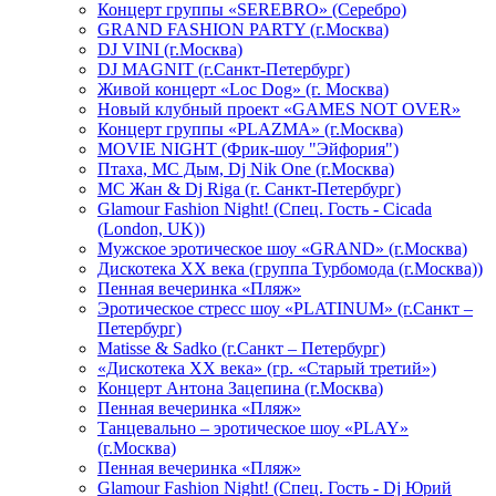
Концерт группы «SEREBRO» (Серебро)
GRAND FASHION PARTY (г.Москва)
DJ VINI (г.Москва)
DJ MAGNIT (г.Санкт-Петербург)
Живой концерт «Loc Dog» (г. Москва)
Новый клубный проект «GAMES NOT OVER»
Концерт группы «PLAZMA» (г.Москва)
MOVIE NIGHT (Фрик-шоу "Эйфория")
Птаха, МС Дым, Dj Nik One (г.Москва)
МС Жан & Dj Riga (г. Санкт-Петербург)
Glamour Fashion Night! (Спец. Гость - Cicada
(London, UK))
Мужское эротическое шоу «GRAND» (г.Москва)
Дискотека XX века (группа Турбомода (г.Москва))
Пенная вечеринка «Пляж»
Эротическое стресс шоу «PLATINUM» (г.Санкт –
Петербург)
Matisse & Sadko (г.Санкт – Петербург)
«Дискотека ХХ века» (гр. «Старый третий»)
Концерт Антона Зацепина (г.Москва)
Пенная вечеринка «Пляж»
Танцевально – эротическое шоу «PLAY»
(г.Москва)
Пенная вечеринка «Пляж»
Glamour Fashion Night! (Спец. Гость - Dj Юрий