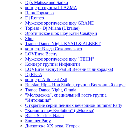
Dj`s Matisse and Sadko
концерт группы PLAZMA
Парк Горького
Dj Romeo
Мужское эротическое шоу GRAND
Topless - Dj Milana (Ukraine)
Эротическое шок шоу Кати Самбуки
Slim
Trance Dance Night. KYAU & ALBERT
концерт Влада Соколовского
LOVEите Весну
Мужское эротическое шоу "ТЕНИ"
Концерт группы Инфинити
LOVEите весну! Part 3! Весенняя лихорадка!
Dj RIGA
концерт Artic feat Asti
Russian Hip – Hop Station, группа Восточный округ
Trance Dance Night, Omnia
"Молодежка", специальный гость группа
"Интонация"
Открытие серии пенных вечеринок Summer Party
"Конан и шоу Evolution" (г.Москва)
Black Star inc. Natan
Summer Party
Дискотека ХХ века. Игорек