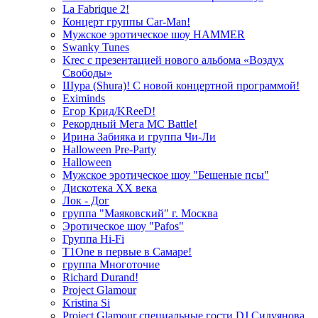
La Fabrique 2!
Концерт группы Car-Man!
Мужское эротическое шоу HAMMER
Swanky Tunes
Krec с презентацией нового альбома «Воздух
Свободы»
Шура (Shura)! С новой концертной программой!
Eximinds
Егор Крид/KReeD!
Рекордный Мега МС Battle!
Ирина Забияка и группа Чи-Ли
Halloween Pre-Party
Halloween
Мужское эротическое шоу "Бешеные псы"
Дискотека ХХ века
Лок - Дог
группа "Маяковский" г. Москва
Эротическое шоу "Pafos"
Группа Hi-Fi
T1One в первые в Самаре!
группа Многоточие
Richard Durand!
Project Glamour
Kristina Si
Project Glamour специальные гости DJ Силуянова