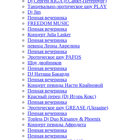
Dj Сергей RIGA (г.Санкт-Петербург)
Танцевально-эротическое шоу PLAY
Dj Jim
Пенная вечеринка
FREEDOM MUSIC
Пенная вечеринка
Концерт Julia Lasker
Пенная вечеринка
певица Леона Аврелина
Пенная вечеринка
Эротическое шоу PAFOS
Шоу двойников
Пенная вечеринка
DJ Наташа Бакарди
Пенная вечеринка
Концерт певицы Насти Крайновой
Пенная вечеринка
Красный перец (Dj Игорь Кокс)
Пенная вечеринка
Эротическое шоу GREASE (Ukraaine)
Пенная вечеринка
Topless Dj Duo Kirsanov & Phoenix
Концерт певицы Афродита
Пенная вечеринка
Пенная вечеринка