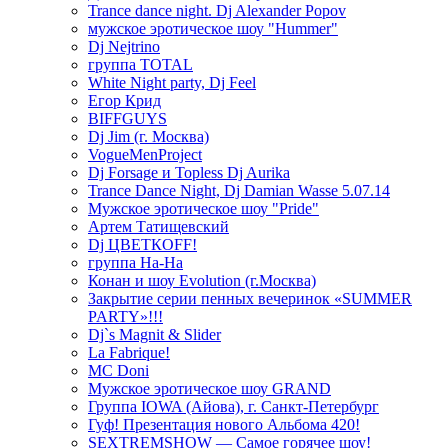
Trance dance night. Dj Alexander Popov
мужское эротическое шоу "Hummer"
Dj Nejtrino
группа TOTAL
White Night party, Dj Feel
Егор Крид
BIFFGUYS
Dj Jim (г. Москва)
VogueMenProject
Dj Forsage и Topless Dj Aurika
Trance Dance Night, Dj Damian Wasse 5.07.14
Мужское эротическое шоу "Pride"
Артем Татищевский
Dj ЦВЕТКOFF!
группа На-На
Конан и шоу Evolution (г.Москва)
Закрытие серии пенных вечеринок «SUMMER
PARTY»!!!
Dj`s Magnit & Slider
La Fabrique!
MC Doni
Мужское эротическое шоу GRAND
Группа IOWA (Айова), г. Санкт-Петербург
Гуф! Презентация нового Альбома 420!
SEXTREMSHOW — Самое горячее шоу!