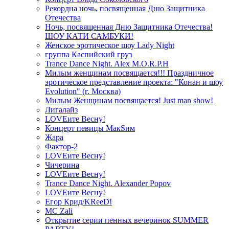
Рекордна ночь, посвященная Дню Защитника
Отечества
Ночь, посвященная Дню Защитника Отечества!
ШОУ КАТИ САМБУКИ!
Женское эротическое шоу Lady Night
группа Каспийский груз
Trance Dance Night. Alex M.O.R.P.H
Милым женщинам посвящается!!! Праздничное
эротическое представление проекта: "Конан и шоу
Evolution" (г. Москва)
Милым Женщинам посвящается! Just man show!
Лигалайз
LOVEите Весну!
Концерт певицы МакSим
Жара
Фактор-2
LOVEите Весну!
Чичерина
LOVEите Весну!
Trance Dance Night. Alexander Popov
LOVEите Весну!
Егор Крид/KReeD!
MC Zali
Открытие серии пенных вечеринок SUMMER