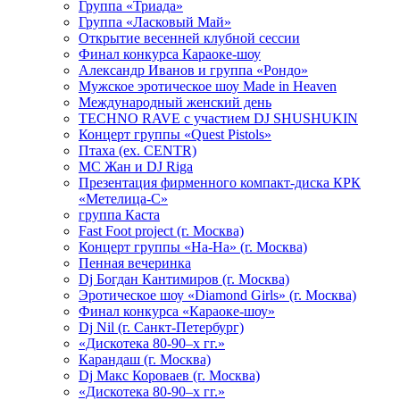
Группа «Триада»
Группа «Ласковый Май»
Открытие весенней клубной сессии
Финал конкурса Караоке-шоу
Александр Иванов и группа «Рондо»
Мужское эротическое шоу Made in Heaven
Международный женский день
TECHNO RAVE с участием DJ SHUSHUKIN
Концерт группы «Quest Pistols»
Птаха (ex. CENTR)
МС Жан и DJ Riga
Презентация фирменного компакт-диска КРК
«Метелица-С»
группа Каста
Fast Foot project (г. Москва)
Концерт группы «На-На» (г. Москва)
Пенная вечеринка
Dj Богдан Кантимиров (г. Москва)
Эротическое шоу «Diamond Girls» (г. Москва)
Финал конкурса «Караоке-шоу»
Dj Nil (г. Санкт-Петербург)
«Дискотека 80-90–х гг.»
Карандаш (г. Москва)
Dj Макс Короваев (г. Москва)
«Дискотека 80-90–х гг.»