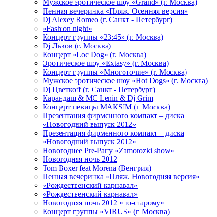
Мужское эротическое шоу «Grand» (г. Москва)
Пенная вечеринка «Пляж. Осенняя версия»
Dj Alexey Romeo (г. Санкт - Петербург)
«Fashion night»
Концерт группы «23:45» (г. Москва)
Dj Львов (г. Москва)
Концерт «Loc Dog» (г. Москва)
Эротическое шоу «Extasy» (г. Москва)
Концерт группы «Многоточие» (г. Москва)
Мужское эротическое шоу «Hot Dogs» (г. Москва)
Dj Цветкоff (г. Санкт - Петербург)
Карандаш & МС Lenin & Dj Grim
Концерт певицы МАКSIМ (г. Москва)
Презентация фирменного компакт – диска
«Новогодний выпуск 2012»
Презентация фирменного компакт – диска
«Новогодний выпуск 2012»
Новогоднее Pre-Party «Zamorozki show»
Новогодняя ночь 2012
Tom Boxer feat Morena (Венгрия)
Пенная вечеринка «Пляж. Новогодняя версия»
«Рождественский карнавал»
«Рождественский карнавал»
Новогодняя ночь 2012 «по-старому»
Концерт группы «VIRUS» (г. Москва)