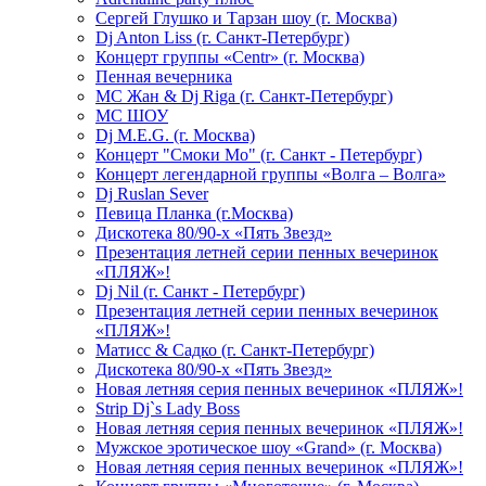
Сергей Глушко и Тарзан шоу (г. Москва)
Dj Anton Liss (г. Санкт-Петербург)
Концерт группы «Centr» (г. Москва)
Пенная вечерника
МС Жан & Dj Riga (г. Санкт-Петербург)
МС ШОУ
Dj M.E.G. (г. Москва)
Концерт "Смоки Мо" (г. Санкт - Петербург)
Концерт легендарной группы «Волга – Волга»
Dj Ruslan Sever
Певица Планка (г.Москва)
Дискотека 80/90-х «Пять Звезд»
Презентация летней серии пенных вечеринок
«ПЛЯЖ»!
Dj Nil (г. Санкт - Петербург)
Презентация летней серии пенных вечеринок
«ПЛЯЖ»!
Матисс & Садко (г. Санкт-Петербург)
Дискотека 80/90-х «Пять Звезд»
Новая летняя серия пенных вечеринок «ПЛЯЖ»!
Strip Dj`s Lady Boss
Новая летняя серия пенных вечеринок «ПЛЯЖ»!
Мужское эротическое шоу «Grand» (г. Москва)
Новая летняя серия пенных вечеринок «ПЛЯЖ»!