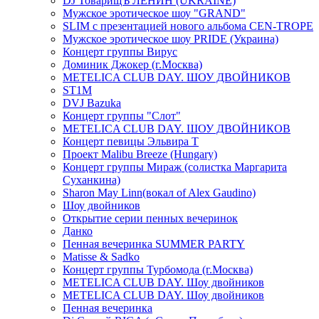
DJ ТоварищЪ ЛЕНИН (UKRAINE)
Мужское эротическое шоу "GRAND"
SLIM с презентацией нового альбома CEN-TROPE
Мужское эротическое шоу PRIDE (Украина)
Концерт группы Вирус
Доминик Джокер (г.Москва)
METELICA CLUB DAY. ШОУ ДВОЙНИКОВ
ST1M
DVJ Bazuka
Концерт группы "Слот"
METELICA CLUB DAY. ШОУ ДВОЙНИКОВ
Концерт певицы Эльвира Т
Проект Malibu Breeze (Hungary)
Концерт группы Мираж (солистка Маргарита
Суханкина)
Sharon May Linn(вокал of Alex Gaudino)
Шоу двойников
Открытие серии пенных вечеринок
Данко
Пенная вечеринка SUMMER PARTY
Matisse & Sadko
Концерт группы Турбомода (г.Москва)
METELICA CLUB DAY. Шоу двойников
METELICA CLUB DAY. Шоу двойников
Пенная вечеринка