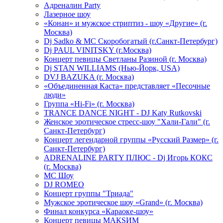
Адреналин Party
Лазерное шоу
«Конан» и мужское стриптиз - шоу «Другие» (г.
Москва)
Dj Sadko & МС Скоробогатый (г.Санкт-Петербург)
Dj PAUL VINITSKY (г.Москва)
Концерт певицы Светланы Разиной (г. Москва)
Dj STAN WILLIAMS (Нью-Йорк, USA)
DVJ BAZUKA (г. Москва)
«Объединенная Каста» представляет «Песочные
люди»
Группа «Hi-Fi» (г. Москва)
TRANCE DANCE NIGHT - DJ Katy Rutkovski
Женское эротическое стресс-шоу "Хали-Гали" (г.
Санкт-Петербург)
Концерт легендарной группы «Русский Размер» (г.
Санкт-Петербург)
ADRENALINE PARTY ПЛЮС - Dj Игорь КОКС
(г. Москва)
MC Шоу
DJ ROMEO
Концерт группы "Триада"
Мужское эротическое шоу «Grand» (г. Москва)
Финал конкурса «Караоке-шоу»
Концерт певицы МАКSИМ