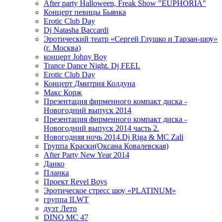
After party Halloween, Freak Show "EUPHORIA"
Концерт певицы Бьянка
Erotic Club Day
Dj Natasha Baccardi
Эротический театр «Сергей Глушко и Тарзан-шоу»
(г. Москва)
концерт Johny Boy
Trance Dance Night. Dj FEEL
Erotic Club Day
Концерт Дмитрия Колдуна
Макс Корж
Презентация фирменного компакт диска -
Новогодний выпуск 2014
Презентация фирменного компакт диска -
Новогодний выпуск 2014 часть 2.
Новогодняя ночь 2014.Dj Riga & MC Zali
Группа Краски(Оксана Ковалевская)
After Party New Year 2014
Данко
Планка
Проект Revel Boys
Эротическое стресс шоу «PLATINUM»
группа ILWT
дуэт Лето
DINO MC 47