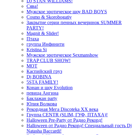
DJ STAN WILLIAMS!
Сява!
Мужское эротическое шоу BAD BOYS
Cosmo & Skorobogatiy
Закрытие серии пенных вечеринок SUMMER
PARTY!
Magnit & Slider!
Птаха
группа Инфинити
Kristina Si
Мужское эротическое Sexmanshow
TRAP CLUB SHOW!
МОТ
Каспийский груз
Dj BOBINA
5STA FAMILY!
Конан и шоу Evolution
певица Ангина
Баклажан party
Юлия Волкова
Рекордная Мега Discoteka XX века
Группа CENTR (SLIM, ГУФ, ПТАХА)!
Halloween Pre-Party от Радио Рекорд!
Halloween от Радио Рекорд! Специальный гость Dj
Natasha Baccardi!