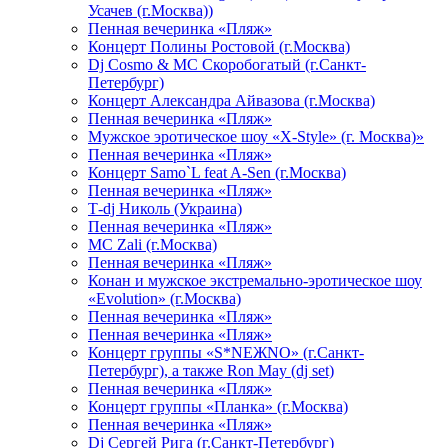
Усачев (г.Москва))
Пенная вечеринка «Пляж»
Концерт Полины Ростовой (г.Москва)
Dj Cosmo & МС Скоробогатый (г.Санкт-
Петербург)
Концерт Александра Айвазова (г.Москва)
Пенная вечеринка «Пляж»
Мужское эротическое шоу «X-Style» (г. Москва)»
Пенная вечеринка «Пляж»
Концерт Samo`L feat A-Sen (г.Москва)
Пенная вечеринка «Пляж»
Т-dj Николь (Украина)
Пенная вечеринка «Пляж»
МС Zali (г.Москва)
Пенная вечеринка «Пляж»
Конан и мужское экстремально-эротическое шоу
«Evolution» (г.Москва)
Пенная вечеринка «Пляж»
Пенная вечеринка «Пляж»
Концерт группы «S*NEЖNO» (г.Санкт-
Петербург), а также Ron May (dj set)
Пенная вечеринка «Пляж»
Концерт группы «Планка» (г.Москва)
Пенная вечеринка «Пляж»
Dj Сергей Рига (г.Санкт-Петербург)