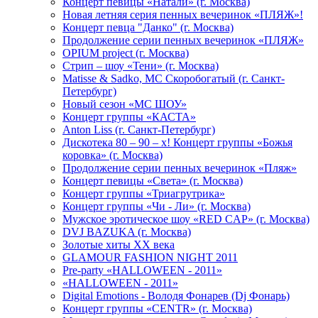
Концерт певицы «Натали» (г. Москва)
Новая летняя серия пенных вечеринок «ПЛЯЖ»!
Концерт певца "Данко" (г. Москва)
Продолжение серии пенных вечеринок «ПЛЯЖ»
OPIUM project (г. Москва)
Стрип – шоу «Тени» (г. Москва)
Matissе & Sadko, MC Скоробогатый (г. Санкт-
Петербург)
Новый сезон «МС ШОУ»
Концерт группы «КАСТА»
Anton Liss (г. Санкт-Петербург)
Дискотека 80 – 90 – х! Концерт группы «Божья
коровка» (г. Москва)
Продолжение серии пенных вечеринок «Пляж»
Концерт певицы «Света» (г. Москва)
Концерт группы «Триагрутрика»
Концерт группы «Чи - Ли» (г. Москва)
Мужское эротическое шоу «RED CAP» (г. Москва)
DVJ BAZUKA (г. Москва)
Золотые хиты XX века
GLAMOUR FASHION NIGHT 2011
Pre-party «HALLOWEEN - 2011»
«HALLOWEEN - 2011»
Digital Emotions - Володя Фонарев (Dj Фонарь)
Концерт группы «CENTR» (г. Москва)