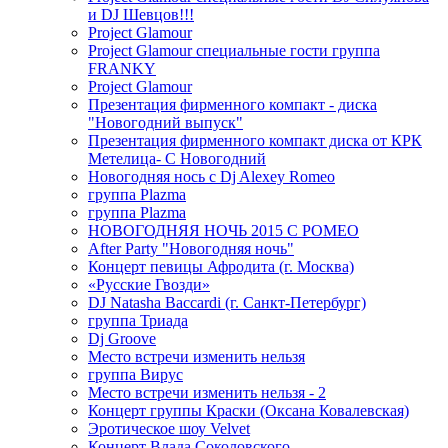
и DJ Шевцов!!!
Project Glamour
Project Glamour специальные гости группа
FRANKY
Project Glamour
Презентация фирменного компакт - диска
"Новогодний выпуск"
Презентация фирменного компакт диска от КРК
Метелица- С Новогодний
Новогодняя нось с Dj Alexey Romeo
группа Plazma
группа Plazma
НОВОГОДНЯЯ НОЧЬ 2015 C РОМЕО
After Party "Новогодняя ночь"
Концерт певицы Афродита (г. Москва)
«Русские Гвозди»
DJ Natasha Baccardi (г. Санкт-Петербург)
группа Триада
Dj Groove
Место встречи изменить нельзя
группа Вирус
Место встречи изменить нельзя - 2
Концерт группы Краски (Оксана Ковалевская)
Эротическое шоу Velvet
Концерт Влада Соколовского