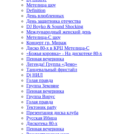
Метелица шоу
Definition
День влюбленных
День защитника отечества
DJ Boyko & Sound Shocking
Международный женский день
Метелица-С шоу
Концерт гр. Мираж
Диско 80-х в КРЦ Метелица-С
«Божья коровка» - На дискотеке 80-х
Пенная вечеринка
Легенда! Группа «Демо»
Танцевальный фристайл
Dj НИЛ
Голая правда
Группа Земляне
Пенная вечеринка
Группа Вирус
Голая правда
Тектоник party
Презентация диска клуба
Русская Ибица
Дискотека 80-х
Пенная вечеринка