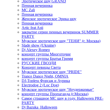
Эротическое шоу GRAND
Пенная вечеринка
MC Zali
Пенная вечеринка
Женское эротическое Эрика шоу
Пенная вечеринка
Artic feat Asti
закрытие серии пенных вечеринок SUMMER
PARTY
Мужское эротическое шоу "ТЕНИ" (г. Москва)
Slade show (Ukraine)
Dj Alexey Romeo
концерт группы Многоточие
концерт группы Братья Гримм
РУССКИЕ ГВОЗДИ
Концерт певицы Света
Мужское эротическое шоу "PRIDE"
Trance Dance Night, OMNIA
DJ-Topless Форсаж и Аурика
Electrodog 2 (Loc Dog)
Мужское эротическое шоу "Неудержимые"
концерт группы Пропаганда (г.Москва)
Самое страшное МС шоу в году. Halloween PRE-
PARTY
Dj Bazuka_Halloween