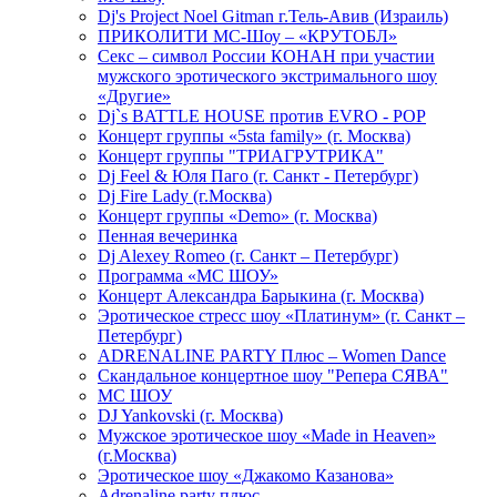
Dj's Project Noel Gitman г.Тель-Авив (Израиль)
ПРИКОЛИТИ МС-Шоу – «КРУТОБЛ»
Секс – символ России КОНАН при участии
мужского эротического экстримального шоу
«Другие»
Dj`s BATTLE HOUSE против EVRO - POP
Концерт группы «5sta family» (г. Москва)
Концерт группы "ТРИАГРУТРИКА"
Dj Feel & Юля Паго (г. Санкт - Петербург)
Dj Fire Lady (г.Москва)
Концерт группы «Demo» (г. Москва)
Пенная вечеринка
Dj Alexey Romeo (г. Санкт – Петербург)
Программа «МС ШОУ»
Концерт Александра Барыкина (г. Москва)
Эротическое стресс шоу «Платинум» (г. Санкт –
Петербург)
ADRENALINE PARTY Плюс – Women Dance
Скандальное концертное шоу "Репера СЯВА"
МС ШОУ
DJ Yankovski (г. Москва)
Мужское эротическое шоу «Made in Heaven»
(г.Москва)
Эротическое шоу «Джакомо Казанова»
Adrenaline party плюс