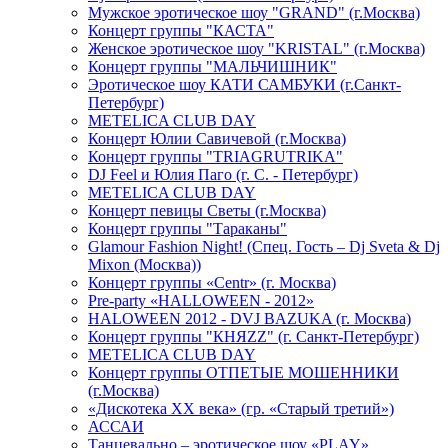
Мужское эротическое шоу "GRAND" (г.Москва)
Концерт группы "КАСТА"
Женское эротическое шоу "KRISTAL" (г.Москва)
Концерт группы "МАЛЬЧИШНИК"
Эротическое шоу КАТИ САМБУКИ (г.Санкт-
Петербург)
METELICA CLUB DAY
Концерт Юлии Савичевой (г.Москва)
Концерт группы "TRIAGRUTRIKA"
DJ Feel и Юлия Паго (г. С. - Петербург)
METELICA CLUB DAY
Концерт певицы Светы (г.Москва)
Концерт группы "Тараканы"
Glamour Fashion Night! (Спец. Гость – Dj Sveta & Dj
Mixon (Москва))
Концерт группы «Centr» (г. Москва)
Pre-party «HALLOWEEN - 2012»
HALOWEEN 2012 - DVJ BAZUKA (г. Москва)
Концерт группы "КНЯZZ" (г. Санкт-Петербург)
METELICA CLUB DAY
Концерт группы ОТПЕТЫЕ МОШЕННИКИ
(г.Москва)
«Дискотека ХХ века» (гр. «Старый третий»)
АССАИ
Танцевально – эротическое шоу «PLAY»