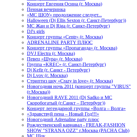
Концерт Евгения Осина (г. Москва)
Пенная вечеринка
«МС ШОУ» продолжение следует...
Halloween (Dj Ellis Sexton (г. Санкт-Петербург))
МС Жан и Dj Riga (г. Санкт-Петербург)
DJ's girls
Концерт группы «Centr» (г. Москва)
ADRENALINE PARTY ПЛЮС
Концерт группы «Пропаганда» (г. Москва)
DVJ Electra (г. Москва)
Певец «Шура» (г. Москва)
Группа «KREC» (г. Санкт-Петербург)
Dj Kefir (г. Санкт - Петербург)
Dj Lvov (г. Москва)
Стриптиз шоу «Crazy in love» (г. Москва)
Новогодняя ночь 2011 (концерт группы "VIRUS"
(г.Москва))
Новогодний RAVE 2011 (Dj Sadko и MC
Скоробогатый (г.Санкт – Петербург))
Концерт легендарной группы «Волга – Волга»
«Здравствуй пена – Новый Год!!!»
Новогодний Adrenaline party плюс
Рождественский карнавал - FREAK-FASHION
SHOW "STRANA OZZ" г.Москва (PACHA Club)
MC Шоу