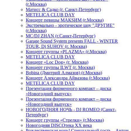
(г.Москва)
Матисс & Садко (г. Санкт-Петербург)
METELICA CLUB DAY
Концерт певицы МАКSИМ (г.Москва)
Экстремально - эротическое шоу "ДРУГИЕ"
(г.Москва)
МС/DJ ZHAN (г.Санкт-Петербург)
Garage Sound System presents FALL - WINTER
TOUR, Dj SUHOV (г. Москва)
Концерт группы «PLAZMA» (г.Москва)
METELICA CLUB DAY
Концерт «Loc Dog» (г. Москва)
Концерт группы ILWT (г. Москва)
Bobina (Дмитрий Алмазов) (г.Москва)
Концерт Александра Айвазова (г.Москва)
METELICA CLUB DAY
Презентация фирменного компакт – диска
«Новогодний выпуск»
Презентация фирменного компакт – диска
«Новогодний выпуск»
НОВОГОДНЯЯ НОЧЬ - DJ ROMEO (Санкт-
Петербург)
Концерт группы «Стрелки» (г.Москва)
Новогодняя DISCOтека ХХ века
Рождественская ночь! Специальный гость – Антон