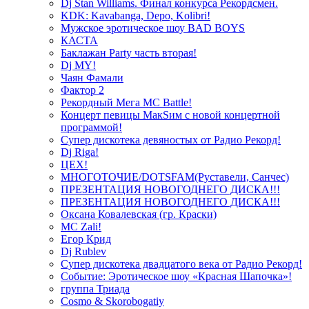
Dj Stan Williams. Финал конкурса Рекордсмен.
KDK: Kavabanga, Depo, Kolibri!
Мужское эротическое шоу BAD BOYS
КАСТА
Баклажан Party часть вторая!
Dj MY!
Чаян Фамали
Фактор 2
Рекордный Мега МС Battle!
Концерт певицы МакSим с новой концертной
программой!
Супер дискотека девяностых от Радио Рекорд!
Dj Riga!
ЦЕХ!
МНОГОТОЧИЕ/DOTSFAM(Руставели, Санчес)
ПРЕЗЕНТАЦИЯ НОВОГОДНЕГО ДИСКА!!!
ПРЕЗЕНТАЦИЯ НОВОГОДНЕГО ДИСКА!!!
Оксана Ковалевская (гр. Краски)
MC Zali!
Егор Крид
Dj Rublev
Супер дискотека двадцатого века от Радио Рекорд!
Событие: Эротическое шоу «Красная Шапочка»!
группа Триада
Cosmo & Skorobogatiy