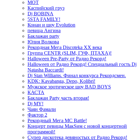
МОТ
Каспийский груз
Dj BOBINA
5STA FAMILY!
Конан и шоу Evolution
певица Ангина
Баклажан party
Юлия Волкова
Рекордная Мега Discoteka XX века
Группа CENTR (SLIM, ГУФ, ПТАХА)!
Halloween Pre-Party от Радио Рекорд!
Halloween от Радио Рекорд! Специальный гость Dj
Natasha Baccardi!
Dj Stan Williams. Финал конкурса Рекордсмен.
KDK: Kavabanga, Depo, Kolibri!
Мужское эротическое шоу BAD BOYS
КАСТА
Баклажан Party часть вторая!
Dj MY!
Чаян Фамали
Фактор 2
Рекордный Мега МС Battle!
Концерт певицы МакSим с новой концертной
программой!
Супер дискотека девяностых от Радио Рекорд!