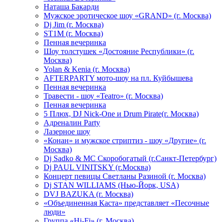
Hаташа Бакарди
Мужское эротическое шоу «GRAND» (г. Москва)
Dj Jim (г. Москва)
ST1M (г. Москва)
Пенная вечеринка
Шоу толстушек «Достояние Республики» (г.
Москва)
Yolan & Kenia (г. Москва)
AFTERPARTY мото-шоу на пл. Куйбышева
Пенная вечеринка
Травести - шоу «Teatro» (г. Москва)
Пенная вечеринка
5 Плюх, DJ Nick-One и Drum Pirate(г. Москва)
Адреналин Party
Лазерное шоу
«Конан» и мужское стриптиз - шоу «Другие» (г.
Москва)
Dj Sadko & МС Скоробогатый (г.Санкт-Петербург)
Dj PAUL VINITSKY (г.Москва)
Концерт певицы Светланы Разиной (г. Москва)
Dj STAN WILLIAMS (Нью-Йорк, USA)
DVJ BAZUKA (г. Москва)
«Объединенная Каста» представляет «Песочные
люди»
Группа «Hi-Fi» (г. Москва)