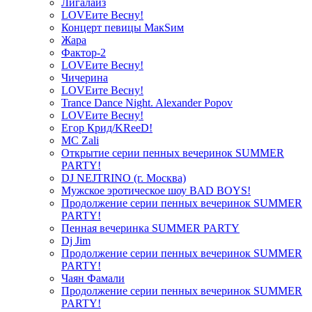
Лигалайз
LOVEите Весну!
Концерт певицы МакSим
Жара
Фактор-2
LOVEите Весну!
Чичерина
LOVEите Весну!
Trance Dance Night. Alexander Popov
LOVEите Весну!
Егор Крид/KReeD!
MC Zali
Открытие серии пенных вечеринок SUMMER
PARTY!
DJ NEJTRINO (г. Москва)
Мужское эротическое шоу BAD BOYS!
Продолжение серии пенных вечеринок SUMMER
PARTY!
Пенная вечеринка SUMMER PARTY
Dj Jim
Продолжение серии пенных вечеринок SUMMER
PARTY!
Чаян Фамали
Продолжение серии пенных вечеринок SUMMER
PARTY!