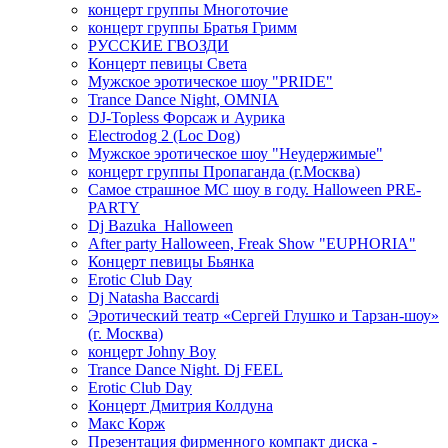
концерт группы Многоточие
концерт группы Братья Гримм
РУССКИЕ ГВОЗДИ
Концерт певицы Света
Мужское эротическое шоу "PRIDE"
Trance Dance Night, OMNIA
DJ-Topless Форсаж и Аурика
Electrodog 2 (Loc Dog)
Мужское эротическое шоу "Неудержимые"
концерт группы Пропаганда (г.Москва)
Самое страшное МС шоу в году. Halloween PRE-
PARTY
Dj Bazuka_Halloween
After party Halloween, Freak Show "EUPHORIA"
Концерт певицы Бьянка
Erotic Club Day
Dj Natasha Baccardi
Эротический театр «Сергей Глушко и Тарзан-шоу»
(г. Москва)
концерт Johny Boy
Trance Dance Night. Dj FEEL
Erotic Club Day
Концерт Дмитрия Колдуна
Макс Корж
Презентация фирменного компакт диска -