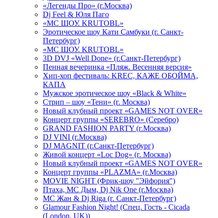
«Легенды Про» (г.Москва)
Dj Feel & Юля Паго
«МС ШОУ. KRUTOBL»
Эротическое шоу Кати Самбуки (г. Санкт-
Петербург)
«МС ШОУ. KRUTOBL»
3D DVJ «Well Done» (г.Санкт-Петербург)
Пенная вечеринка «Пляж. Весенняя версия»
Хип-хоп фестиваль: KREC, КАЖЕ ОБОЙМА,
КАПА
Мужское эротическое шоу «Black & White»
Стрип – шоу «Тени» (г. Москва)
Новый клубный проект «GAMES NOT OVER»
Концерт группы «SEREBRO» (Серебро)
GRAND FASHION PARTY (г.Москва)
DJ VINI (г.Москва)
DJ MAGNIT (г.Санкт-Петербург)
Живой концерт «Loc Dog» (г. Москва)
Новый клубный проект «GAMES NOT OVER»
Концерт группы «PLAZMA» (г.Москва)
MOVIE NIGHT (Фрик-шоу "Эйфория")
Птаха, МС Дым, Dj Nik One (г.Москва)
МС Жан & Dj Riga (г. Санкт-Петербург)
Glamour Fashion Night! (Спец. Гость - Cicada
(London, UK))