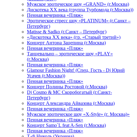
Мужское эротическое шоу «GRAND» (г.Москва)
Дискотека XX века (группа Турбомода (г.Москва))
Пенная вечеринка «Пляж»
Эротическое стресс шоу «PLATINUM» (г.Санкт –
Петербург)
Matisse & Sadko (г.Санкт – Петербург)
«Дискотека ХХ века» (гр. «Старый третий»)
Концерт Антона Зацепина (г.Москва)
Пенная вечеринка «Пляж»
Танцевально – эротическое шоу «PLAY»
(г.Москва)
Пенная вечеринка «Пляж»
Glamour Fashion Night! (Спец. Гость - Dj Юрий
Усачев (г.Москва))
Пенная вечеринка «Пляж»
Концерт Полины Ростовой (г.Москва)
Dj Cosmo & МС Скоробогатый (г.Санкт-
Петербург)
Концерт Александра Айвазова (г.Москва)
Пенная вечеринка «Пляж»
Мужское эротическое шоу «X-Style» (г. Москва)»
Пенная вечеринка «Пляж»
Концерт Samo`L feat A-Sen (г.Москва)
Пенная вечеринка «Пляж»
Т-dj Николь (Украина)