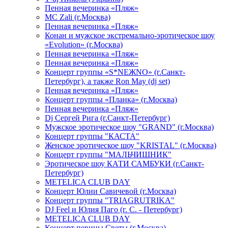
Пенная вечеринка «Пляж»
МС Zali (г.Москва)
Пенная вечеринка «Пляж»
Конан и мужское экстремально-эротическое шоу
«Evolution» (г.Москва)
Пенная вечеринка «Пляж»
Пенная вечеринка «Пляж»
Концерт группы «S*NEЖNO» (г.Санкт-
Петербург), а также Ron May (dj set)
Пенная вечеринка «Пляж»
Концерт группы «Планка» (г.Москва)
Пенная вечеринка «Пляж»
Dj Сергей Рига (г.Санкт-Петербург)
Мужское эротическое шоу "GRAND" (г.Москва)
Концерт группы "КАСТА"
Женское эротическое шоу "KRISTAL" (г.Москва)
Концерт группы "МАЛЬЧИШНИК"
Эротическое шоу КАТИ САМБУКИ (г.Санкт-
Петербург)
METELICA CLUB DAY
Концерт Юлии Савичевой (г.Москва)
Концерт группы "TRIAGRUTRIKA"
DJ Feel и Юлия Паго (г. С. - Петербург)
METELICA CLUB DAY
Концерт певицы Светы (г.Москва)