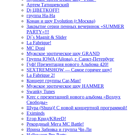
Артем Татищевский
Dj ЦВЕТКOFF!
группа На-На
Конан и шоу Evolution (г.Москва)
Закрытие серии пенных вечеринок «SUMMER
PARTY»!!!
Dj`s Magnit & Slider
La Fabrique!
MC Doni
Мужское эротическое шоу GRAND
Группа IOWA (Айова), г. Санкт-Петербург
Гуф! Презентация нового Альбома 420!
SEXTREMSHOW — Самое горячее шоу!
La Fabrique 2!
Концерт группы Car-Man!
Мужское эротическое шоу HAMMER
Swanky Tunes
Krec с презентацией нового альбома «Воздух
Свободы»
Шура (Shura)! С новой концертной программой!
Eximinds
Егор Крид/KReeD!
Рекордный Мега МС Battle!
Ирина Забияка и группа Чи-Ли
Halloween Pre-Party