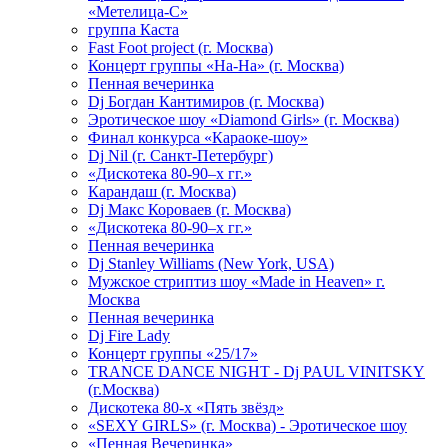
«Метелица-С»
группа Каста
Fast Foot project (г. Москва)
Концерт группы «На-На» (г. Москва)
Пенная вечеринка
Dj Богдан Кантимиров (г. Москва)
Эротическое шоу «Diamond Girls» (г. Москва)
Финал конкурса «Караоке-шоу»
Dj Nil (г. Санкт-Петербург)
«Дискотека 80-90–х гг.»
Карандаш (г. Москва)
Dj Макс Короваев (г. Москва)
«Дискотека 80-90–х гг.»
Пенная вечеринка
Dj Stanley Williams (New York, USA)
Мужское стриптиз шоу «Made in Heaven» г.
Москва
Пенная вечеринка
Dj Fire Lady
Концерт группы «25/17»
TRANCE DANCE NIGHT - Dj PAUL VINITSKY
(г.Москва)
Дискотека 80-х «Пять звёзд»
«SEXY GIRLS» (г. Москва) - Эротическое шоу
«Пенная Вечеринка»