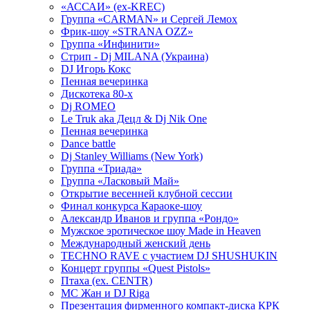
«АССАИ» (ex-KREC)
Группа «CARMAN» и Сергей Лемох
Фрик-шоу «STRANA OZZ»
Группа «Инфинити»
Стрип - Dj MILANA (Украина)
DJ Игорь Кокс
Пенная вечеринка
Дискотека 80-х
Dj ROMEO
Le Truk aka Децл & Dj Nik One
Пенная вечеринка
Dance battle
Dj Stanley Williams (New York)
Группа «Триада»
Группа «Ласковый Май»
Открытие весенней клубной сессии
Финал конкурса Караоке-шоу
Александр Иванов и группа «Рондо»
Мужское эротическое шоу Made in Heaven
Международный женский день
TECHNO RAVE с участием DJ SHUSHUKIN
Концерт группы «Quest Pistols»
Птаха (ex. CENTR)
МС Жан и DJ Riga
Презентация фирменного компакт-диска КРК