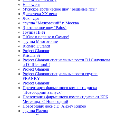
Halloween
Мужское эротическое шоу "Бешеные псы"
Дискотека ХХ века
Лок - Дог
группа "Маяковский" г. Москва
Эротическое шоу "Pafos"
Группа Hi-Fi
T1One в первые в Самаре!
группа Многоточие
Richard Durand!
Project Glamour
Kristina Si
Project Glamour специальные гости DJ Силуянова
и DJ Шевцов!!!
Project Glamour
Project Glamour специальные гости группа
FRANKY
Project Glamour
Презентация фирменного компакт - диска
"Новогодний выпуск"
Презентация фирменного компакт диска от КРК
Метелица- С Новогодний
Новогодняя нось с Dj Alexey Romeo
группа Plazma