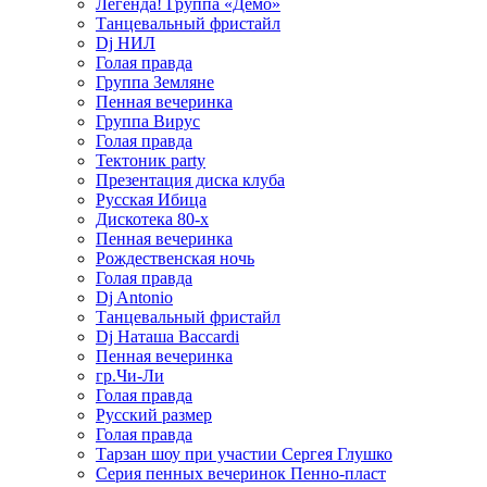
Легенда! Группа «Демо»
Танцевальный фристайл
Dj НИЛ
Голая правда
Группа Земляне
Пенная вечеринка
Группа Вирус
Голая правда
Тектоник party
Презентация диска клуба
Русская Ибица
Дискотека 80-х
Пенная вечеринка
Рождественская ночь
Голая правда
Dj Antonio
Танцевальный фристайл
Dj Наташа Baccardi
Пенная вечеринка
гр.Чи-Ли
Голая правда
Русский размер
Голая правда
Тарзан шоу при участии Сергея Глушко
Серия пенных вечеринок Пенно-пласт