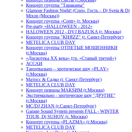
Концерт группы "Тараканы"
Glamour Fashion Night! (Спец. Гость – Dj Sveta & Dj
Mixon (Москва))
Концерт группы «Centr» (г. Москва)
Pre-party «HALLOWEEN - 2012»
HALOWEEN 2012 - DVJ BAZUKA (г. Москва)
Концерт группы "КНЯZZ" (г. Санкт-Петербург)
METELICA CLUB DAY
Концерт группы ОТПЕТЫЕ МОШЕННИКИ
(г.Москва)
«Дискотека ХХ века» (гр. «Старый третий»)
АССАИ
Танцевально – эротическое шоу «PLAY»
(г.Москва)
Матисс & Садко (г. Санкт-Петербург)
METELICA CLUB DAY
Концерт певицы МАКSИМ (г.Москва)
Экстремально - эротическое шоу "ДРУГИЕ"
(г.Москва)
МС/DJ ZHAN (г.Санкт-Петербург)
Garage Sound System presents FALL - WINTER
TOUR, Dj SUHOV (г. Москва)
Концерт группы «PLAZMA» (г.Москва)
METELICA CLUB DAY