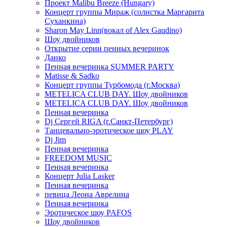
Проект Malibu Breeze (Hungary)
Концерт группы Мираж (солистка Маргарита
Суханкина)
Sharon May Linn(вокал of Alex Gaudino)
Шоу двойников
Открытие серии пенных вечеринок
Данко
Пенная вечеринка SUMMER PARTY
Matisse & Sadko
Концерт группы Турбомода (г.Москва)
METELICA CLUB DAY. Шоу двойников
METELICA CLUB DAY. Шоу двойников
Пенная вечеринка
Dj Сергей RIGA (г.Санкт-Петербург)
Танцевально-эротическое шоу PLAY
Dj Jim
Пенная вечеринка
FREEDOM MUSIC
Пенная вечеринка
Концерт Julia Lasker
Пенная вечеринка
певица Леона Аврелина
Пенная вечеринка
Эротическое шоу PAFOS
Шоу двойников