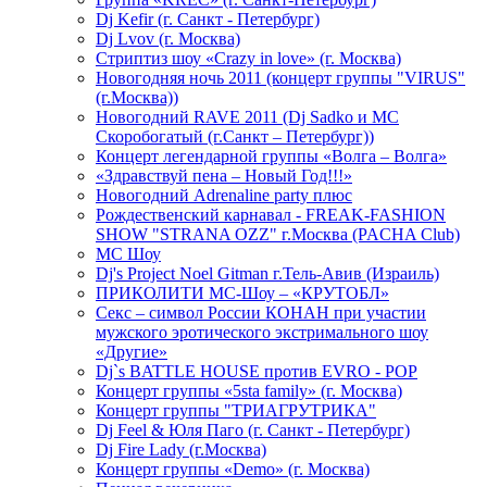
Dj Kefir (г. Санкт - Петербург)
Dj Lvov (г. Москва)
Стриптиз шоу «Crazy in love» (г. Москва)
Новогодняя ночь 2011 (концерт группы "VIRUS"
(г.Москва))
Новогодний RAVE 2011 (Dj Sadko и MC
Скоробогатый (г.Санкт – Петербург))
Концерт легендарной группы «Волга – Волга»
«Здравствуй пена – Новый Год!!!»
Новогодний Adrenaline party плюс
Рождественский карнавал - FREAK-FASHION
SHOW "STRANA OZZ" г.Москва (PACHA Club)
MC Шоу
Dj's Project Noel Gitman г.Тель-Авив (Израиль)
ПРИКОЛИТИ МС-Шоу – «КРУТОБЛ»
Секс – символ России КОНАН при участии
мужского эротического экстримального шоу
«Другие»
Dj`s BATTLE HOUSE против EVRO - POP
Концерт группы «5sta family» (г. Москва)
Концерт группы "ТРИАГРУТРИКА"
Dj Feel & Юля Паго (г. Санкт - Петербург)
Dj Fire Lady (г.Москва)
Концерт группы «Demo» (г. Москва)