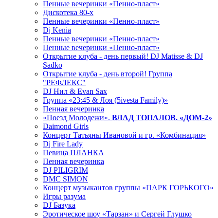
Пенные вечеринки «Пенно-пласт»
Дискотека 80-х
Пенные вечеринки «Пенно-пласт»
Dj Kenia
Пенные вечеринки «Пенно-пласт»
Пенные вечеринки «Пенно-пласт»
Открытие клуба - день первый! DJ Matisse & DJ
Sadko
Открытие клуба - день второй! Группа
"РЕФЛЕКС"
DJ Нил & Evan Sax
Группа «23:45 & Лоя (5ivesta Family)»
Пенная вечеринка
«Поезд Молодежи».
ВЛАД ТОПАЛОВ. «ДОМ-2»
Daimond Girls
Концерт Татьяны Ивановой и гр. «Комбинация»
Dj Fire Lady
Певица ПЛАНКА
Пенная вечеринка
DJ PILIGRIM
DMC SIMON
Концерт музыкантов группы «ПАРК ГОРЬКОГО»
Игры разума
DJ Базука
Эротическое шоу «Тарзан» и Сергей Глушко