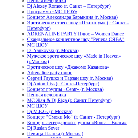
Пенная вечеринка
Dj Alexey Romeo (г. Санкт – Петербург)
Программа «МС ШОУ»
Концерт Александра Барыкина (г. Москва)
Эротическое стресс шоу «Платинум» (г. Санкт –
Петербург)
ADRENALINE PARTY Плюс – Women Dance
Скандальное концертное шоу "Репера СЯВА"
МС ШОУ
DJ Yankovski (г. Москва)
Мужское эротическое шоу «Made in Heaven»
(г.Москва)
Эротическое шоу «Джакомо Казанова»
Adrenaline party плюс
Сергей Глушко и Тарзан шоу (г. Москва)
Dj Anton Liss (г. Санкт-Петербург)
Концерт группы «Centr» (г. Москва)
Пенная вечерника
МС Жан & Dj Riga (г. Санкт-Петербург)
МС ШОУ
Dj M.E.G. (г. Москва)
Концерт "Смоки Мо" (г. Санкт - Петербург)
Концерт легендарной группы «Волга – Волга»
Dj Ruslan Sever
Певица Планка (г.Москва)