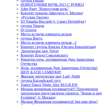
группа Plazma
НОВОГОДНЯЯ НОЧЬ 2015 C РОМЕО
After Party "Новогодняя ночь"
Концерт певицы Афродита (г. Москва)
«Русские Гвозди»
DJ Natasha Baccardi (г. Санкт-Петербург)
группа Триада
Dj Groove
Место встречи изменить нельзя
группа Вирус
Место встречи изменить нельзя - 2
Концерт группы Краски (Оксана Ковалевская)
Эротическое шоу Velvet
Концерт Влада Соколовского
Рекордна ночь, посвященная Дню Защитника
Отечества
Ночь, посвященная Дню Защитника Отечества!
ШОУ КАТИ САМБУКИ!
Женское эротическое шоу Lady Night
группа Каспийский груз
Trance Dance Night. Alex M.O.R.P.H
Милым женщинам посвящается!!! Праздничное
эротическое представление проекта: "Конан и шоу
Evolution" (г. Москва)
Милым Женщинам посвящается! Just man show!