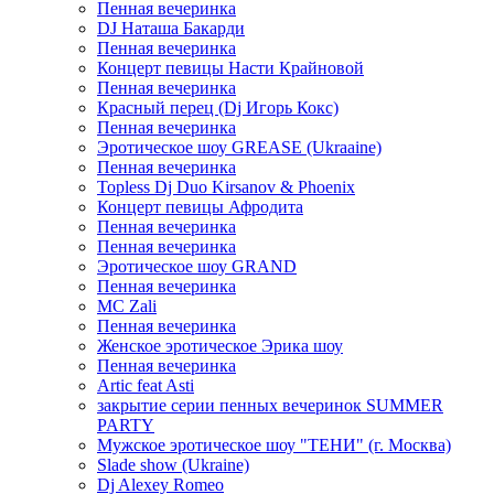
Пенная вечеринка
DJ Наташа Бакарди
Пенная вечеринка
Концерт певицы Насти Крайновой
Пенная вечеринка
Красный перец (Dj Игорь Кокс)
Пенная вечеринка
Эротическое шоу GREASE (Ukraaine)
Пенная вечеринка
Topless Dj Duo Kirsanov & Phoenix
Концерт певицы Афродита
Пенная вечеринка
Пенная вечеринка
Эротическое шоу GRAND
Пенная вечеринка
MC Zali
Пенная вечеринка
Женское эротическое Эрика шоу
Пенная вечеринка
Artic feat Asti
закрытие серии пенных вечеринок SUMMER
PARTY
Мужское эротическое шоу "ТЕНИ" (г. Москва)
Slade show (Ukraine)
Dj Alexey Romeo