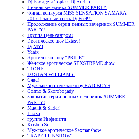
Dj Forsage и Topless Dj Aurika
Пенная вечеринка SUMMER PARTY
Финал конкурса MISS SENSATION SAMARA
2015! Главный гость Dj Feel!!!
Продолжение серии пенных вечеринок SUMMER
PARTY!
Группа ЦельРазгром!
Эротическое шоу Extasy!
Dj MY!
Yanix
Эротическое шоу "PRIDE"!
Женское эротическое SEXSTREME show
T1ONE
DJ STAN WILLIAMS!
Сява!
Мужское эротическое шоу BAD BOYS
Cosmo & Skorobogatiy
Закрытие серии пенных вечеринок SUMMER
PARTY!
Magnit & Slider!
Птаха
группа Инфинити
Kristina Si
Мужское эротическое Sexmanshow
TRAP CLUB SHOW!