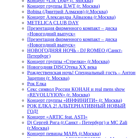
Концерт «Loc Dog» (г. Москва)
Концерт группы ILWT (г. Москва)
Bobina (Дмитрий Алмазов) (г.Москва)
Концерт Александра Айвазова (г.Москва)
METELICA CLUB DAY
Презентация фирменного компакт – диска
«Новогодний выпуск»
Презентация фирменного компакт – диска
«Новогодний выпуск»
НОВОГОДНЯЯ НОЧЬ - DJ ROMEO (Санкт-
Петербург)
Концерт группы «Стрелки» (г.Москва)
Новогодняя DISCOтека ХХ века
Рождественская ночь! Специальный гость – Антон
Зацепин (г. Москва)
Рок Елка
Секс символ России КОНАН и real mens show
«REVOLUYION» (г. Москва)
Концерт группы «ИНФИНИТИ» (г. Москва)
РОК ЕЛКА 2! АЛЬТЕРНАТИВНЫЙ НОВЫЙ
ГОД!
Концерт «ARTIC feat. ASTI»
Dj Сергей Рига (г.Санкт - Петербург) и MC Zali
(г.Москва)
Концерт певицы МАРА (г.Москва)