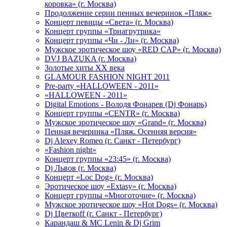
коровка» (г. Москва)
Продолжение серии пенных вечеринок «Пляж»
Концерт певицы «Света» (г. Москва)
Концерт группы «Триагрутрика»
Концерт группы «Чи - Ли» (г. Москва)
Мужское эротическое шоу «RED CAP» (г. Москва)
DVJ BAZUKA (г. Москва)
Золотые хиты XX века
GLAMOUR FASHION NIGHT 2011
Pre-party «HALLOWEEN - 2011»
«HALLOWEEN - 2011»
Digital Emotions - Володя Фонарев (Dj Фонарь)
Концерт группы «CENTR» (г. Москва)
Мужское эротическое шоу «Grand» (г. Москва)
Пенная вечеринка «Пляж. Осенняя версия»
Dj Alexey Romeo (г. Санкт - Петербург)
«Fashion night»
Концерт группы «23:45» (г. Москва)
Dj Львов (г. Москва)
Концерт «Loc Dog» (г. Москва)
Эротическое шоу «Extasy» (г. Москва)
Концерт группы «Многоточие» (г. Москва)
Мужское эротическое шоу «Hot Dogs» (г. Москва)
Dj Цветкоff (г. Санкт - Петербург)
Карандаш & МС Lenin & Dj Grim