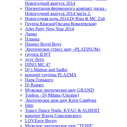
Новогодний выпуск 2014
Презентация фирменного компакт диска -
Новогодний выпуск 2014 часть 2.
Новогодняя ночь 2014.Dj Riga & MC Zali
Группа Краски(Оксана Ковалевская)
After Party New Year 2014
Данко
Планка
Проект Revel Boys
Эротическое стресс шоу «PLATINUM»
группа ILWT
дуэт Лето
DINO MC 47
Dj`s Matisse and Sadko
концерт группы PLAZMA
Парк Горького
Dj Romeo
Мужское эротическое шоу GRAND
Topless - Dj Milana (Ukraine)
Эротическое шок шоу Кати Самбуки
Slim
Trance Dance Night. KYAU & ALBERT
концерт Влада Соколовского
LOVEите Весну
Мужское эротическое шоу "ТЕНИ"