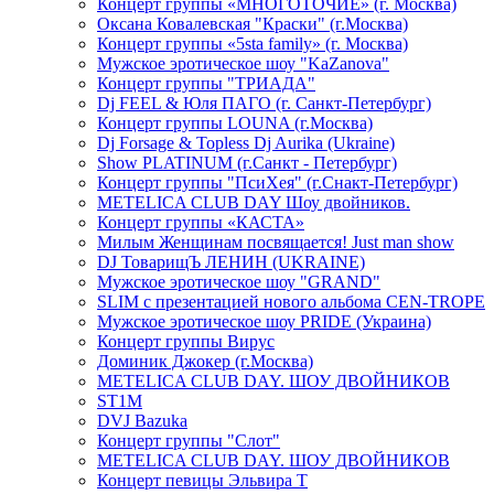
Концерт группы «МНОГОТОЧИЕ» (г. Москва)
Оксана Ковалевская "Краски" (г.Москва)
Концерт группы «5sta family» (г. Москва)
Мужское эротическое шоу "KaZanova"
Концерт группы "ТРИАДА"
Dj FEEL & Юля ПАГО (г. Санкт-Петербург)
Концерт группы LOUNA (г.Москва)
Dj Forsage & Topless Dj Aurika (Ukraine)
Show PLATINUM (г.Санкт - Петербург)
Концерт группы "ПсиХея" (г.Снакт-Петербург)
METELICA CLUB DAY Шоу двойников.
Концерт группы «КАСТА»
Милым Женщинам посвящается! Just man show
DJ ТоварищЪ ЛЕНИН (UKRAINE)
Мужское эротическое шоу "GRAND"
SLIM с презентацией нового альбома CEN-TROPE
Мужское эротическое шоу PRIDE (Украина)
Концерт группы Вирус
Доминик Джокер (г.Москва)
METELICA CLUB DAY. ШОУ ДВОЙНИКОВ
ST1M
DVJ Bazuka
Концерт группы "Слот"
METELICA CLUB DAY. ШОУ ДВОЙНИКОВ
Концерт певицы Эльвира Т