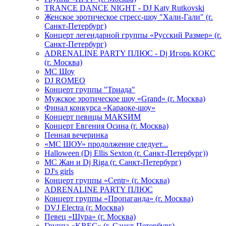
TRANCE DANCE NIGHT - DJ Katy Rutkovski
Женское эротическое стресс-шоу "Хали-Гали" (г.
Санкт-Петербург)
Концерт легендарной группы «Русский Размер» (г.
Санкт-Петербург)
ADRENALINE PARTY ПЛЮС - Dj Игорь КОКС
(г. Москва)
MC Шоу
DJ ROMEO
Концерт группы "Триада"
Мужское эротическое шоу «Grand» (г. Москва)
Финал конкурса «Караоке-шоу»
Концерт певицы МАКSИМ
Концерт Евгения Осина (г. Москва)
Пенная вечеринка
«МС ШОУ» продолжение следует...
Halloween (Dj Ellis Sexton (г. Санкт-Петербург))
МС Жан и Dj Riga (г. Санкт-Петербург)
DJ's girls
Концерт группы «Centr» (г. Москва)
ADRENALINE PARTY ПЛЮС
Концерт группы «Пропаганда» (г. Москва)
DVJ Electra (г. Москва)
Певец «Шура» (г. Москва)
Группа «KREC» (г. Санкт-Петербург)