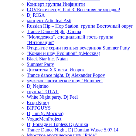
Концерт группы Инфинити
LOVEите весну! Part 3! Весенняя лихорадка!
Dj RIGA
концерт Artic feat Asti
Russian Hip – Hop Station, группа Восточный округ
Trance Dance Night, Omnia
"Молодежка", специальный гость группа
"Интонация"
Открытие серии пенных вечеринок Summer Party
"Конан и шоу Evolution" (г.Москва)
Black Star inc. Natan
Summer Party
Дискотека ХХ века. Игорек
Trance dance night. Dj Alexander Popov
мужское эротическое шоу "Hummer"
Dj Nejtrino
группа TOTAL
White Night party, Dj Feel
Егор Крид
BIFFGUYS
Dj Jim (г. Москва)
VogueMenProject
Dj Forsage и Topless Dj Aurika
Trance Dance Night, Dj Damian Wasse 5.07.14
Мужское эротическое шоу "Pride"