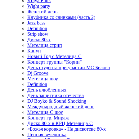
Kolya Funk
Wight party
Женский день
Клубника со сливками (часть 2)
Jazz bass
Definition
Strip show
Диско 80-х
Метелица стрип
Канун
Новый Год с Метелица-С
Концерт группы "Корни"
День студента при участии МС Белова
Dj Groove
Метелица шоу
Definition
День влюбленных
День защитника отечества
DJ Boyko & Sound Shocking
Международный женский день
Метелица-С шоу
Концерт гр. Мираж
Диско 80-х в КРЦ Метелица-С
«Божья коровка» - На дискотеке 80-х
Пенная вечеринка