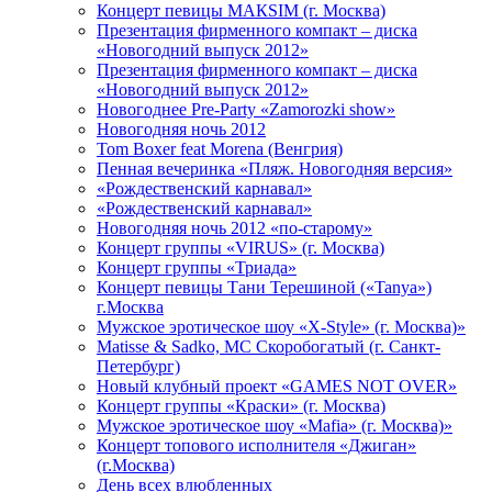
Концерт певицы МАКSIМ (г. Москва)
Презентация фирменного компакт – диска
«Новогодний выпуск 2012»
Презентация фирменного компакт – диска
«Новогодний выпуск 2012»
Новогоднее Pre-Party «Zamorozki show»
Новогодняя ночь 2012
Tom Boxer feat Morena (Венгрия)
Пенная вечеринка «Пляж. Новогодняя версия»
«Рождественский карнавал»
«Рождественский карнавал»
Новогодняя ночь 2012 «по-старому»
Концерт группы «VIRUS» (г. Москва)
Концерт группы «Триада»
Концерт певицы Тани Терешиной («Tanya»)
г.Москва
Мужское эротическое шоу «X-Style» (г. Москва)»
Matissе & Sadko, MC Скоробогатый (г. Санкт-
Петербург)
Новый клубный проект «GAMES NOT OVER»
Концерт группы «Краски» (г. Москва)
Мужское эротическое шоу «Mafia» (г. Москва)»
Концерт топового исполнителя «Джиган»
(г.Москва)
День всех влюбленных