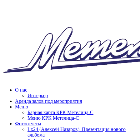
О нас
Интерьер
Аренда залов под мероприятия
Меню
Барная карта КРК Метелица-С
Меню КРК Метелица-С
Фотоотчеты
Lx24 (Алексей Назаров). Презентация нового
альбома