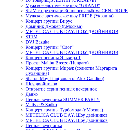
DJ ТоварищЪ ЛЕНИН (UKRAINE)
Мужское эротическое шоу "GRAND"
SLIM с презентацией нового альбома CEN-TROPE
Мужское эротическое шоу PRIDE (Украина)
Концерт группы Вирус
Доминик Джокер (г.Москва)
METELICA CLUB DAY. ШОУ ДВОЙНИКОВ
ST1M
DVJ Bazuka
Концерт группы "Слот"
METELICA CLUB DAY. ШОУ ДВОЙНИКОВ
Концерт певицы Эльвира Т
Проект Malibu Breeze (Hungary)
Концерт группы Мираж (солистка Маргарита
Суханкина)
Sharon May Linn(вокал of Alex Gaudino)
Шоу двойников
Открытие серии пенных вечеринок
Данко
Пенная вечеринка SUMMER PARTY
Matisse & Sadko
Концерт группы Турбомода (г.Москва)
METELICA CLUB DAY. Шоу двойников
METELICA CLUB DAY. Шоу двойников
Пенная вечеринка