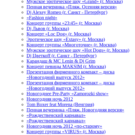
Мужское эротическое шоу «Grand» (г. Москва)
Пенная вечеринка «Пляж. Осенняя версия»
Dj Alexey Romeo (г. Санкт - Петербург)
«Fashion night»
Концерт группы «23:45» (г. Москва)
Dj Львов (г. Москва)
Концерт «Loc Dog» (г. Москва)
Эротическое шоу «Extasy» (г. Москва)
Концерт группы «Многоточие» (г. Москва)
Мужское эротическое шоу «Hot Dogs» (г. Москва)
Dj Цветкоff (г. Санкт - Петербург)
Карандаш & МС Lenin & Dj Grim
Концерт певицы МАКSIМ (г. Москва)
Презентация фирменного компакт – диска
«Новогодний выпуск 2012»
Презентация фирменного компакт – диска
«Новогодний выпуск 2012»
Новогоднее Pre-Party «Zamorozki show»
Новогодняя ночь 2012
Tom Boxer feat Morena (Венгрия)
Пенная вечеринка «Пляж. Новогодняя версия»
«Рождественский карнавал»
«Рождественский карнавал»
Новогодняя ночь 2012 «по-старому»
Концерт группы «VIRUS» (г. Москва)