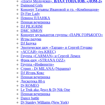
«Поезд Молодежи».
ВЛАД ТОПАЛОВ. «ДОМ-2»
Daimond Girls
Концерт Татьяны Ивановой и гр. «Комбинация»
Dj Fire Lady
Певица ПЛАНКА
Пенная вечеринка
DJ PILIGRIM
DMC SIMON
Концерт музыкантов группы «ПАРК ГОРЬКОГО»
Игры разума
DJ Базука
Эротическое шоу «Тарзан» и Сергей Глушко
«АССАИ» (ex-KREC)
Группа «CARMAN» и Сергей Лемох
Фрик-шоу «STRANA OZZ»
Группа «Инфинити»
Стрип - Dj MILANA (Украина)
DJ Игорь Кокс
Пенная вечеринка
Дискотека 80-х
Dj ROMEO
Le Truk aka Децл & Dj Nik One
Пенная вечеринка
Dance battle
Dj Stanley Williams (New York)