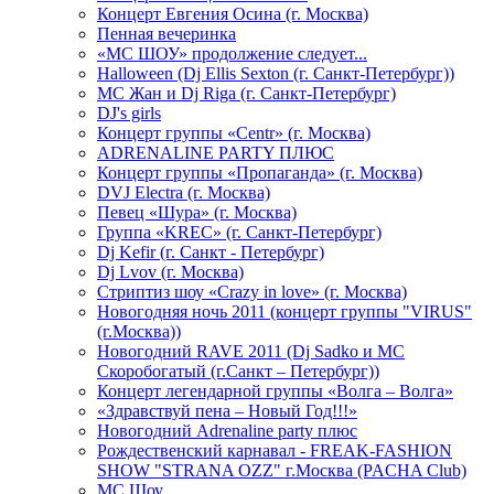
Концерт Евгения Осина (г. Москва)
Пенная вечеринка
«МС ШОУ» продолжение следует...
Halloween (Dj Ellis Sexton (г. Санкт-Петербург))
МС Жан и Dj Riga (г. Санкт-Петербург)
DJ's girls
Концерт группы «Centr» (г. Москва)
ADRENALINE PARTY ПЛЮС
Концерт группы «Пропаганда» (г. Москва)
DVJ Electra (г. Москва)
Певец «Шура» (г. Москва)
Группа «KREC» (г. Санкт-Петербург)
Dj Kefir (г. Санкт - Петербург)
Dj Lvov (г. Москва)
Стриптиз шоу «Crazy in love» (г. Москва)
Новогодняя ночь 2011 (концерт группы "VIRUS"
(г.Москва))
Новогодний RAVE 2011 (Dj Sadko и MC
Скоробогатый (г.Санкт – Петербург))
Концерт легендарной группы «Волга – Волга»
«Здравствуй пена – Новый Год!!!»
Новогодний Adrenaline party плюс
Рождественский карнавал - FREAK-FASHION
SHOW "STRANA OZZ" г.Москва (PACHA Club)
MC Шоу