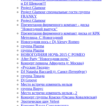
и DJ Шевцов!!!
Project Glamour
Project Glamour специальные гости группа
FRANKY
Project Glamour
Презентация фирменного компакт - диска
"Новогодний выпуск"
Презентация фирменного компакт диска от КРК
Метелица- С Новогодний
Новогодняя нось с Dj Alexey Romeo
группа Plazma
группа Plazma
НОВОГОДНЯЯ НОЧЬ 2015 C РОМЕО
After Party "Новогодняя ночь"
Концерт певицы Афродита (г. Москва)
«Русские Гвозди»
DJ Natasha Baccardi (г. Санкт-Петербург)
группа Триада
Dj Groove
Место встречи изменить нельзя
группа Вирус
Место встречи изменить нельзя - 2
Концерт группы Краски (Оксана Ковалевская)
Эротическое шоу Velvet
Концерт Влада Соколовского