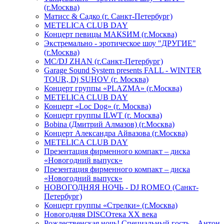
(г.Москва)
Матисс & Садко (г. Санкт-Петербург)
METELICA CLUB DAY
Концерт певицы МАКSИМ (г.Москва)
Экстремально - эротическое шоу "ДРУГИЕ"
(г.Москва)
МС/DJ ZHAN (г.Санкт-Петербург)
Garage Sound System presents FALL - WINTER
TOUR, Dj SUHOV (г. Москва)
Концерт группы «PLAZMA» (г.Москва)
METELICA CLUB DAY
Концерт «Loc Dog» (г. Москва)
Концерт группы ILWT (г. Москва)
Bobina (Дмитрий Алмазов) (г.Москва)
Концерт Александра Айвазова (г.Москва)
METELICA CLUB DAY
Презентация фирменного компакт – диска
«Новогодний выпуск»
Презентация фирменного компакт – диска
«Новогодний выпуск»
НОВОГОДНЯЯ НОЧЬ - DJ ROMEO (Санкт-
Петербург)
Концерт группы «Стрелки» (г.Москва)
Новогодняя DISCOтека ХХ века
Рождественская ночь! Специальный гость – Антон