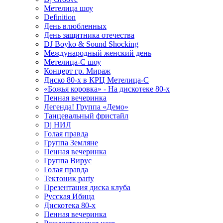
Метелица шоу
Definition
День влюбленных
День защитника отечества
DJ Boyko & Sound Shocking
Международный женский день
Метелица-С шоу
Концерт гр. Мираж
Диско 80-х в КРЦ Метелица-С
«Божья коровка» - На дискотеке 80-х
Пенная вечеринка
Легенда! Группа «Демо»
Танцевальный фристайл
Dj НИЛ
Голая правда
Группа Земляне
Пенная вечеринка
Группа Вирус
Голая правда
Тектоник party
Презентация диска клуба
Русская Ибица
Дискотека 80-х
Пенная вечеринка