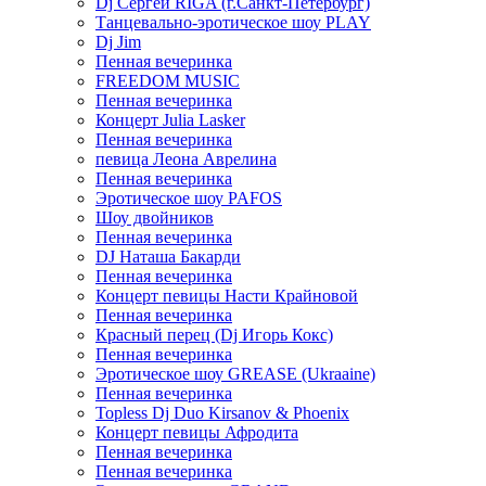
Dj Сергей RIGA (г.Санкт-Петербург)
Танцевально-эротическое шоу PLAY
Dj Jim
Пенная вечеринка
FREEDOM MUSIC
Пенная вечеринка
Концерт Julia Lasker
Пенная вечеринка
певица Леона Аврелина
Пенная вечеринка
Эротическое шоу PAFOS
Шоу двойников
Пенная вечеринка
DJ Наташа Бакарди
Пенная вечеринка
Концерт певицы Насти Крайновой
Пенная вечеринка
Красный перец (Dj Игорь Кокс)
Пенная вечеринка
Эротическое шоу GREASE (Ukraaine)
Пенная вечеринка
Topless Dj Duo Kirsanov & Phoenix
Концерт певицы Афродита
Пенная вечеринка
Пенная вечеринка