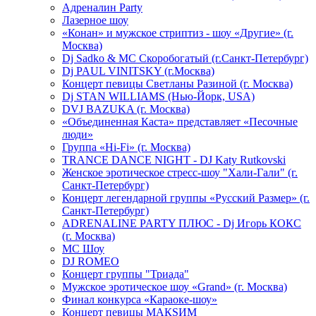
Адреналин Party
Лазерное шоу
«Конан» и мужское стриптиз - шоу «Другие» (г.
Москва)
Dj Sadko & МС Скоробогатый (г.Санкт-Петербург)
Dj PAUL VINITSKY (г.Москва)
Концерт певицы Светланы Разиной (г. Москва)
Dj STAN WILLIAMS (Нью-Йорк, USA)
DVJ BAZUKA (г. Москва)
«Объединенная Каста» представляет «Песочные
люди»
Группа «Hi-Fi» (г. Москва)
TRANCE DANCE NIGHT - DJ Katy Rutkovski
Женское эротическое стресс-шоу "Хали-Гали" (г.
Санкт-Петербург)
Концерт легендарной группы «Русский Размер» (г.
Санкт-Петербург)
ADRENALINE PARTY ПЛЮС - Dj Игорь КОКС
(г. Москва)
MC Шоу
DJ ROMEO
Концерт группы "Триада"
Мужское эротическое шоу «Grand» (г. Москва)
Финал конкурса «Караоке-шоу»
Концерт певицы МАКSИМ