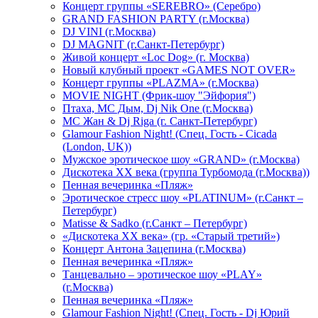
Концерт группы «SEREBRO» (Серебро)
GRAND FASHION PARTY (г.Москва)
DJ VINI (г.Москва)
DJ MAGNIT (г.Санкт-Петербург)
Живой концерт «Loc Dog» (г. Москва)
Новый клубный проект «GAMES NOT OVER»
Концерт группы «PLAZMA» (г.Москва)
MOVIE NIGHT (Фрик-шоу "Эйфория")
Птаха, МС Дым, Dj Nik One (г.Москва)
МС Жан & Dj Riga (г. Санкт-Петербург)
Glamour Fashion Night! (Спец. Гость - Cicada
(London, UK))
Мужское эротическое шоу «GRAND» (г.Москва)
Дискотека XX века (группа Турбомода (г.Москва))
Пенная вечеринка «Пляж»
Эротическое стресс шоу «PLATINUM» (г.Санкт –
Петербург)
Matisse & Sadko (г.Санкт – Петербург)
«Дискотека ХХ века» (гр. «Старый третий»)
Концерт Антона Зацепина (г.Москва)
Пенная вечеринка «Пляж»
Танцевально – эротическое шоу «PLAY»
(г.Москва)
Пенная вечеринка «Пляж»
Glamour Fashion Night! (Спец. Гость - Dj Юрий