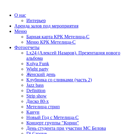
О нас
Интерьер
Аренда залов под мероприятия
Меню
Барная карта КРК Метелица-С
Меню КРК Метелица-С
Фотоотчеты
Lx24 (Алексей Назаров). Презентация нового
альбома
Kolya Funk
Wight party
Женский день
Клубника со сливками (часть 2)
Jazz bass
Definition
Strip show
Диско 80-х
Метелица стрип
Канун
Новый Год с Метелица-С
Концерт группы "Корни"
День студента при участии МС Белова
Dj Groove