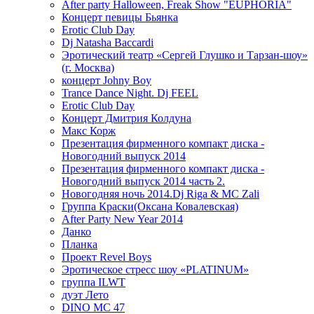
After party Halloween, Freak Show "EUPHORIA"
Концерт певицы Бьянка
Erotic Club Day
Dj Natasha Baccardi
Эротический театр «Сергей Глушко и Тарзан-шоу»
(г. Москва)
концерт Johny Boy
Trance Dance Night. Dj FEEL
Erotic Club Day
Концерт Дмитрия Колдуна
Макс Корж
Презентация фирменного компакт диска -
Новогодний выпуск 2014
Презентация фирменного компакт диска -
Новогодний выпуск 2014 часть 2.
Новогодняя ночь 2014.Dj Riga & MC Zali
Группа Краски(Оксана Ковалевская)
After Party New Year 2014
Данко
Планка
Проект Revel Boys
Эротическое стресс шоу «PLATINUM»
группа ILWT
дуэт Лето
DINO MC 47