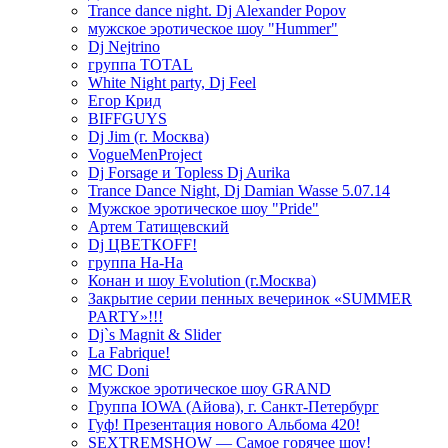
Trance dance night. Dj Alexander Popov
мужское эротическое шоу "Hummer"
Dj Nejtrino
группа TOTAL
White Night party, Dj Feel
Егор Крид
BIFFGUYS
Dj Jim (г. Москва)
VogueMenProject
Dj Forsage и Topless Dj Aurika
Trance Dance Night, Dj Damian Wasse 5.07.14
Мужское эротическое шоу "Pride"
Артем Татищевский
Dj ЦВЕТКOFF!
группа На-На
Конан и шоу Evolution (г.Москва)
Закрытие серии пенных вечеринок «SUMMER
PARTY»!!!
Dj`s Magnit & Slider
La Fabrique!
MC Doni
Мужское эротическое шоу GRAND
Группа IOWA (Айова), г. Санкт-Петербург
Гуф! Презентация нового Альбома 420!
SEXTREMSHOW — Самое горячее шоу!