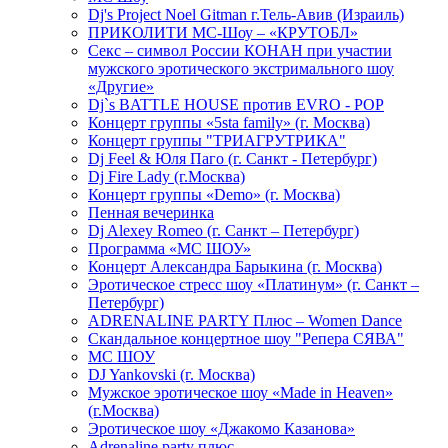
Dj's Project Noel Gitman г.Тель-Авив (Израиль)
ПРИКОЛИТИ МС-Шоу – «КРУТОБЛ»
Секс – символ России КОНАН при участии
мужского эротического экстримального шоу
«Другие»
Dj`s BATTLE HOUSE против EVRO - POP
Концерт группы «5sta family» (г. Москва)
Концерт группы "ТРИАГРУТРИКА"
Dj Feel & Юля Паго (г. Санкт - Петербург)
Dj Fire Lady (г.Москва)
Концерт группы «Demo» (г. Москва)
Пенная вечеринка
Dj Alexey Romeo (г. Санкт – Петербург)
Программа «МС ШОУ»
Концерт Александра Барыкина (г. Москва)
Эротическое стресс шоу «Платинум» (г. Санкт –
Петербург)
ADRENALINE PARTY Плюс – Women Dance
Скандальное концертное шоу "Репера СЯВА"
МС ШОУ
DJ Yankovski (г. Москва)
Мужское эротическое шоу «Made in Heaven»
(г.Москва)
Эротическое шоу «Джакомо Казанова»
Adrenaline party плюс