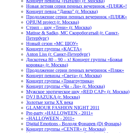
Концерт певицы «Натали» (г. Москва)
Новая летняя серия пенных вечеринок «ПЛЯЖ»!
Концерт певца "Данко" (г. Москва)
Продолжение серии пенных вечеринок «ПЛЯЖ»
OPIUM project (г. Москва)
Стрип – шоу «Тени» (г. Москва)
Matissе & Sadko, MC Скоробогатый (г. Санкт-
Петербург)
Новый сезон «МС ШОУ»
Концерт группы «КАСТА»
Anton Liss (г. Санкт-Петербург)
Дискотека 80 – 90 – х! Концерт группы «Божья
коровка» (г. Москва)
Продолжение серии пенных вечеринок «Пляж»
Концерт певицы «Света» (г. Москва)
Концерт группы «Триагрутрика»
Концерт группы «Чи - Ли» (г. Москва)
Мужское эротическое шоу «RED CAP» (г. Москва)
DVJ BAZUKA (г. Москва)
Золотые хиты XX века
GLAMOUR FASHION NIGHT 2011
Pre-party «HALLOWEEN - 2011»
«HALLOWEEN - 2011»
Digital Emotions - Володя Фонарев (Dj Фонарь)
Концерт группы «CENTR» (г. Москва)