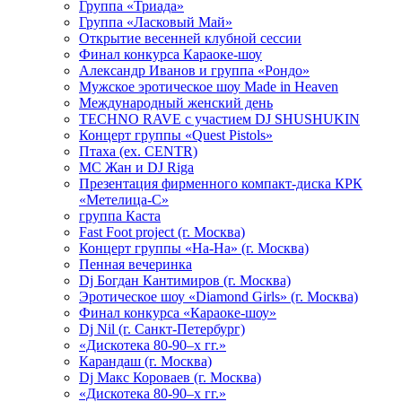
Группа «Триада»
Группа «Ласковый Май»
Открытие весенней клубной сессии
Финал конкурса Караоке-шоу
Александр Иванов и группа «Рондо»
Мужское эротическое шоу Made in Heaven
Международный женский день
TECHNO RAVE с участием DJ SHUSHUKIN
Концерт группы «Quest Pistols»
Птаха (ex. CENTR)
МС Жан и DJ Riga
Презентация фирменного компакт-диска КРК
«Метелица-С»
группа Каста
Fast Foot project (г. Москва)
Концерт группы «На-На» (г. Москва)
Пенная вечеринка
Dj Богдан Кантимиров (г. Москва)
Эротическое шоу «Diamond Girls» (г. Москва)
Финал конкурса «Караоке-шоу»
Dj Nil (г. Санкт-Петербург)
«Дискотека 80-90–х гг.»
Карандаш (г. Москва)
Dj Макс Короваев (г. Москва)
«Дискотека 80-90–х гг.»