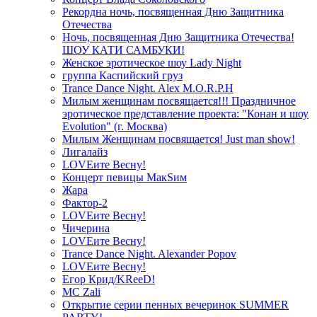
Рекордна ночь, посвященная Дню Защитника
Отечества
Ночь, посвященная Дню Защитника Отечества!
ШОУ КАТИ САМБУКИ!
Женское эротическое шоу Lady Night
группа Каспийский груз
Trance Dance Night. Alex M.O.R.P.H
Милым женщинам посвящается!!! Праздничное
эротическое представление проекта: "Конан и шоу
Evolution" (г. Москва)
Милым Женщинам посвящается! Just man show!
Лигалайз
LOVEите Весну!
Концерт певицы МакSим
Жара
Фактор-2
LOVEите Весну!
Чичерина
LOVEите Весну!
Trance Dance Night. Alexander Popov
LOVEите Весну!
Егор Крид/KReeD!
MC Zali
Открытие серии пенных вечеринок SUMMER