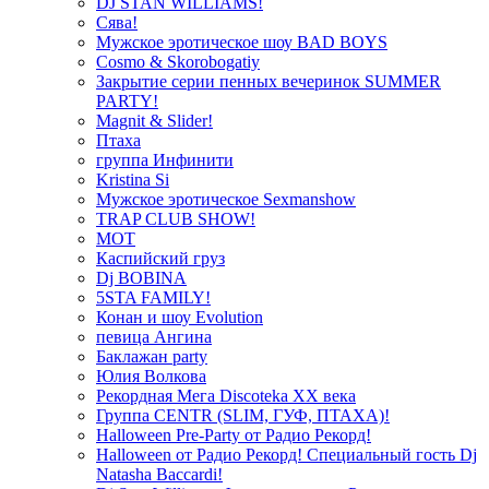
DJ STAN WILLIAMS!
Сява!
Мужское эротическое шоу BAD BOYS
Cosmo & Skorobogatiy
Закрытие серии пенных вечеринок SUMMER
PARTY!
Magnit & Slider!
Птаха
группа Инфинити
Kristina Si
Мужское эротическое Sexmanshow
TRAP CLUB SHOW!
МОТ
Каспийский груз
Dj BOBINA
5STA FAMILY!
Конан и шоу Evolution
певица Ангина
Баклажан party
Юлия Волкова
Рекордная Мега Discoteka XX века
Группа CENTR (SLIM, ГУФ, ПТАХА)!
Halloween Pre-Party от Радио Рекорд!
Halloween от Радио Рекорд! Специальный гость Dj
Natasha Baccardi!