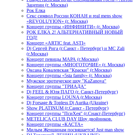
Зацепин (г. Москва)
Рок Елка
Секс символ России КОНАН и real mens show
«REVOLUYION» (г. Москва)
Концерт группы «ИНФИНИТИ» (г. Москва)
РОК ЕЛКА 2! АЛЬТЕРНАТИВНЫЙ НОВЫЙ
ГОД!
Концерт «ARTIC feat. ASTI»
Dj Сергей Рига (г.Санкт - Петербург) и MC Zali
(г.Москва)
Концерт певицы МАРА (г.Москва)
Концерт группы «МНОГОТОЧИЕ» (г. Москва)
Оксана Ковалевская "Краски" (г.Москва)
Концерт группы «5sta family» (г. Москва)
Мужское эротическое шоу "KaZanova"
Концерт группы "ТРИАДА"
Dj FEEL & Юля ПАГО (г. Санкт-Петербург)
Концерт группы LOUNA (г.Москва)
Dj Forsage & Topless Dj Aurika (Ukraine)
Show PLATINUM (г.Санкт - Петербург)
Концерт группы "ПсиХея" (г.Снакт-Петербург)
METELICA CLUB DAY Шоу двойников.
Концерт группы «КАСТА»
Милым Женщинам посвящается! Just man show