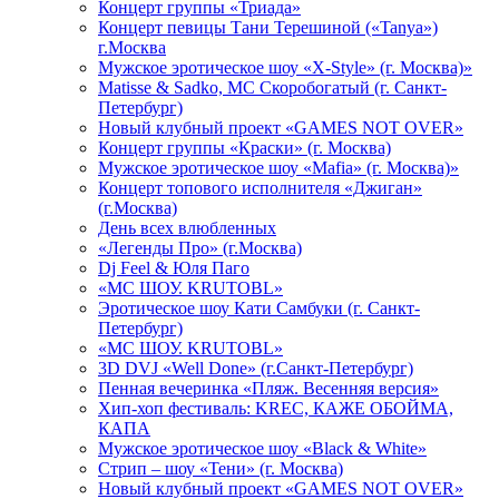
Концерт группы «Триада»
Концерт певицы Тани Терешиной («Tanya»)
г.Москва
Мужское эротическое шоу «X-Style» (г. Москва)»
Matissе & Sadko, MC Скоробогатый (г. Санкт-
Петербург)
Новый клубный проект «GAMES NOT OVER»
Концерт группы «Краски» (г. Москва)
Мужское эротическое шоу «Mafia» (г. Москва)»
Концерт топового исполнителя «Джиган»
(г.Москва)
День всех влюбленных
«Легенды Про» (г.Москва)
Dj Feel & Юля Паго
«МС ШОУ. KRUTOBL»
Эротическое шоу Кати Самбуки (г. Санкт-
Петербург)
«МС ШОУ. KRUTOBL»
3D DVJ «Well Done» (г.Санкт-Петербург)
Пенная вечеринка «Пляж. Весенняя версия»
Хип-хоп фестиваль: KREC, КАЖЕ ОБОЙМА,
КАПА
Мужское эротическое шоу «Black & White»
Стрип – шоу «Тени» (г. Москва)
Новый клубный проект «GAMES NOT OVER»