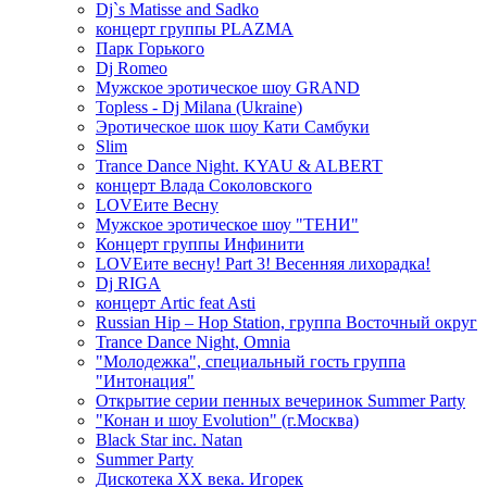
Dj`s Matisse and Sadko
концерт группы PLAZMA
Парк Горького
Dj Romeo
Мужское эротическое шоу GRAND
Topless - Dj Milana (Ukraine)
Эротическое шок шоу Кати Самбуки
Slim
Trance Dance Night. KYAU & ALBERT
концерт Влада Соколовского
LOVEите Весну
Мужское эротическое шоу "ТЕНИ"
Концерт группы Инфинити
LOVEите весну! Part 3! Весенняя лихорадка!
Dj RIGA
концерт Artic feat Asti
Russian Hip – Hop Station, группа Восточный округ
Trance Dance Night, Omnia
"Молодежка", специальный гость группа
"Интонация"
Открытие серии пенных вечеринок Summer Party
"Конан и шоу Evolution" (г.Москва)
Black Star inc. Natan
Summer Party
Дискотека ХХ века. Игорек