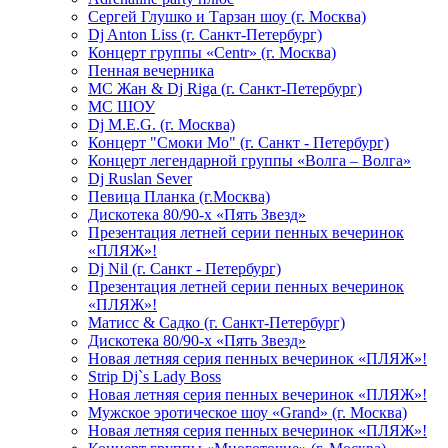
Сергей Глушко и Тарзан шоу (г. Москва)
Dj Anton Liss (г. Санкт-Петербург)
Концерт группы «Centr» (г. Москва)
Пенная вечерника
МС Жан & Dj Riga (г. Санкт-Петербург)
МС ШОУ
Dj M.E.G. (г. Москва)
Концерт "Смоки Мо" (г. Санкт - Петербург)
Концерт легендарной группы «Волга – Волга»
Dj Ruslan Sever
Певица Планка (г.Москва)
Дискотека 80/90-х «Пять Звезд»
Презентация летней серии пенных вечеринок
«ПЛЯЖ»!
Dj Nil (г. Санкт - Петербург)
Презентация летней серии пенных вечеринок
«ПЛЯЖ»!
Матисс & Садко (г. Санкт-Петербург)
Дискотека 80/90-х «Пять Звезд»
Новая летняя серия пенных вечеринок «ПЛЯЖ»!
Strip Dj`s Lady Boss
Новая летняя серия пенных вечеринок «ПЛЯЖ»!
Мужское эротическое шоу «Grand» (г. Москва)
Новая летняя серия пенных вечеринок «ПЛЯЖ»!