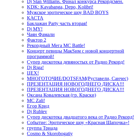
Dj Stan Williams. Финал конкурса Рекордсмен.
KDK: Kavabanga, Depo, Kolibri!
Мужское эротическое шоу BAD BOYS
КАСТА
Баклажан Party часть вторая!
Dj MY!
Чаян Фамали
Фактор 2
Рекордный Мега МС Battle!
Концерт певицы МакSим с новой концертной
программой!
Супер дискотека девяностых от Радио Рекорд!
Dj Riga!
ЦЕХ!
МНОГОТОЧИЕ/DOTSFAM(Руставели, Санчес)
ПРЕЗЕНТАЦИЯ НОВОГОДНЕГО ДИСКА!!!
ПРЕЗЕНТАЦИЯ НОВОГОДНЕГО ДИСКА!!!
Оксана Ковалевская (гр. Краски)
MC Zali!
Егор Крид
Dj Rublev
Супер дискотека двадцатого века от Радио Рекорд!
Событие: Эротическое шоу «Красная Шапочка»!
группа Триада
Cosmo & Skorobogatiy