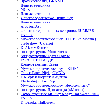
Эротическое шоу GRAND
Пенная вечеринка
MC Zali
Пенная вечеринка
Женское эротическое Эрика шоу
Пенная вечеринка
Artic feat Asti
закрытие серии пенных вечеринок SUMMER
PARTY
Мужское эротическое шоу "ТЕНИ" (г. Москва)
Slade show (Ukraine)
Dj Alexey Romeo
концерт группы Многоточие
концерт группы Братья Гримм
РУССКИЕ ГВОЗДИ
Концерт певицы Света
Мужское эротическое шоу "PRIDE"
Trance Dance Night, OMNIA
DJ-Topless Форсаж и Аурика
Electrodog 2 (Loc Dog)
Мужское эротическое шоу "Неудержимые"
концерт группы Пропаганда (г.Москва)
Самое страшное МС шоу в году. Halloween PRE-
PARTY
Dj Bazuka_Halloween