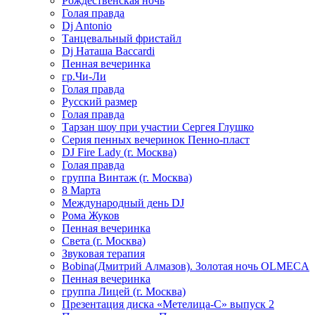
Рождественская ночь
Голая правда
Dj Antonio
Танцевальный фристайл
Dj Наташа Baccardi
Пенная вечеринка
гр.Чи-Ли
Голая правда
Русский размер
Голая правда
Тарзан шоу при участии Сергея Глушко
Серия пенных вечеринок Пенно-пласт
DJ Fire Lady (г. Москва)
Голая правда
группа Винтаж (г. Москва)
8 Марта
Международный день DJ
Рома Жуков
Пенная вечеринка
Света (г. Москва)
Звуковая терапия
Bobina(Дмитрий Алмазов). Золотая ночь OLMECA
Пенная вечеринка
группа Лицей (г. Москва)
Презентация диска «Метелица-С» выпуск 2