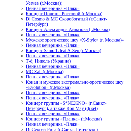
Усачев (г.Москва))
Пенная вечеринка «Пляж»
Концерт Полины Ростовой (г.Москва)
Dj Cosmo & МС Скоробогатый (г.Санкт-
Петербург)
Концерт Александра Айвазова (г.Москва)
Пенная вечеринка «Пляж»
Мужское эротическое шоу «X-Style» (г. Москва)»
Пенная вечеринка «Пляж»
Концерт Samo`L feat A-Sen (г.Москва)
Пенная вечеринка «Пляж»
Т-dj Николь (Украина)
Пенная вечеринка «Пляж»
МС Zali (г.Москва)
Пенная вечеринка «Пляж»
Конан и мужское экстремально-эротическое шоу
«Evolution» (г.Москва)
Пенная вечеринка «Пляж»
Пенная вечеринка «Пляж»
Концерт группы «S*NEЖNO» (г.Санкт-
Петербург), а также Ron May (dj set)
Пенная вечеринка «Пляж»
Концерт группы «Планка» (г.Москва)
Пенная вечеринка «Пляж»
Dj Сергей Рига (г.Санкт-Петербург)