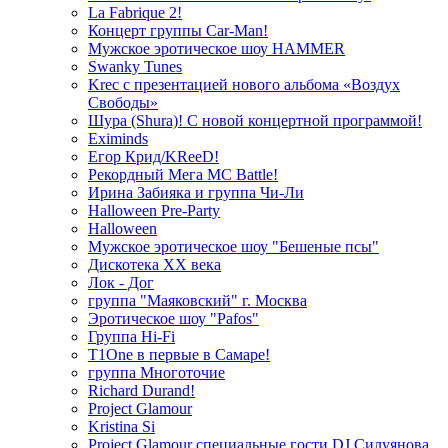
La Fabrique 2!
Концерт группы Car-Man!
Мужское эротическое шоу HAMMER
Swanky Tunes
Krec с презентацией нового альбома «Воздух
Свободы»
Шура (Shura)! С новой концертной программой!
Eximinds
Егор Крид/KReeD!
Рекордный Мега МС Battle!
Ирина Забияка и группа Чи-Ли
Halloween Pre-Party
Halloween
Мужское эротическое шоу "Бешеные псы"
Дискотека ХХ века
Лок - Дог
группа "Маяковский" г. Москва
Эротическое шоу "Pafos"
Группа Hi-Fi
T1One в первые в Самаре!
группа Многоточие
Richard Durand!
Project Glamour
Kristina Si
Project Glamour специальные гости DJ Силуянова