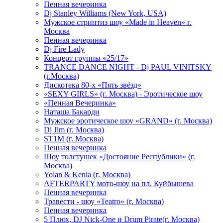
Пенная вечеринка
Dj Stanley Williams (New York, USA)
Мужское стриптиз шоу «Made in Heaven» г.
Москва
Пенная вечеринка
Dj Fire Lady
Концерт группы «25/17»
TRANCE DANCE NIGHT - Dj PAUL VINITSKY
(г.Москва)
Дискотека 80-х «Пять звёзд»
«SEXY GIRLS» (г. Москва) - Эротическое шоу
«Пенная Вечеринка»
Hаташа Бакарди
Мужское эротическое шоу «GRAND» (г. Москва)
Dj Jim (г. Москва)
ST1M (г. Москва)
Пенная вечеринка
Шоу толстушек «Достояние Республики» (г.
Москва)
Yolan & Kenia (г. Москва)
AFTERPARTY мото-шоу на пл. Куйбышева
Пенная вечеринка
Травести - шоу «Teatro» (г. Москва)
Пенная вечеринка
5 Плюх, DJ Nick-One и Drum Pirate(г. Москва)