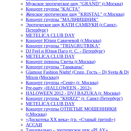
Мужское эротическое шоу "GRAND" (г.Москва)
Концерт группы "КАСТА"
Женское эротическое шоу "KRISTAL" (г.Москва)
Концерт группы "МАЛЬЧИШНИК"
Эротическое шоу КАТИ САМБУКИ (г.Санкт-
Петербург)
METELICA CLUB DAY
Концерт Юлии Савичевой (г.Москва)
Концерт группы "TRIAGRUTRIKA"
DJ Feel и Юлия Паго (г. С. - Петербург)
METELICA CLUB DAY
Концерт певицы Светы (г.Москва)
Концерт группы "Тараканы"
Glamour Fashion Night! (Спец. Гость – Dj Sveta & Dj
Mixon (Москва))
Концерт группы «Centr» (г. Москва)
Pre-party «HALLOWEEN - 2012»
HALOWEEN 2012 - DVJ BAZUKA (г. Москва)
Концерт группы "КНЯZZ" (г. Санкт-Петербург)
METELICA CLUB DAY
Концерт группы ОТПЕТЫЕ МОШЕННИКИ
(г.Москва)
«Дискотека ХХ века» (гр. «Старый третий»)
АССАИ
Танцевально – эротическое шоу «PLAY»