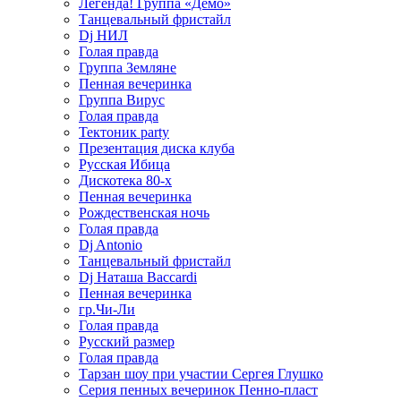
Легенда! Группа «Демо»
Танцевальный фристайл
Dj НИЛ
Голая правда
Группа Земляне
Пенная вечеринка
Группа Вирус
Голая правда
Тектоник party
Презентация диска клуба
Русская Ибица
Дискотека 80-х
Пенная вечеринка
Рождественская ночь
Голая правда
Dj Antonio
Танцевальный фристайл
Dj Наташа Baccardi
Пенная вечеринка
гр.Чи-Ли
Голая правда
Русский размер
Голая правда
Тарзан шоу при участии Сергея Глушко
Серия пенных вечеринок Пенно-пласт