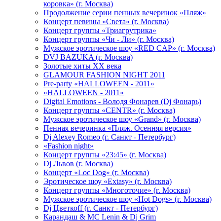
коровка» (г. Москва)
Продолжение серии пенных вечеринок «Пляж»
Концерт певицы «Света» (г. Москва)
Концерт группы «Триагрутрика»
Концерт группы «Чи - Ли» (г. Москва)
Мужское эротическое шоу «RED CAP» (г. Москва)
DVJ BAZUKA (г. Москва)
Золотые хиты XX века
GLAMOUR FASHION NIGHT 2011
Pre-party «HALLOWEEN - 2011»
«HALLOWEEN - 2011»
Digital Emotions - Володя Фонарев (Dj Фонарь)
Концерт группы «CENTR» (г. Москва)
Мужское эротическое шоу «Grand» (г. Москва)
Пенная вечеринка «Пляж. Осенняя версия»
Dj Alexey Romeo (г. Санкт - Петербург)
«Fashion night»
Концерт группы «23:45» (г. Москва)
Dj Львов (г. Москва)
Концерт «Loc Dog» (г. Москва)
Эротическое шоу «Extasy» (г. Москва)
Концерт группы «Многоточие» (г. Москва)
Мужское эротическое шоу «Hot Dogs» (г. Москва)
Dj Цветкоff (г. Санкт - Петербург)
Карандаш & МС Lenin & Dj Grim