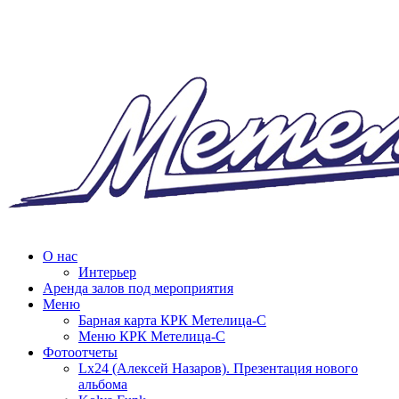
О нас
Интерьер
Аренда залов под мероприятия
Меню
Барная карта КРК Метелица-С
Меню КРК Метелица-С
Фотоотчеты
Lx24 (Алексей Назаров). Презентация нового
альбома