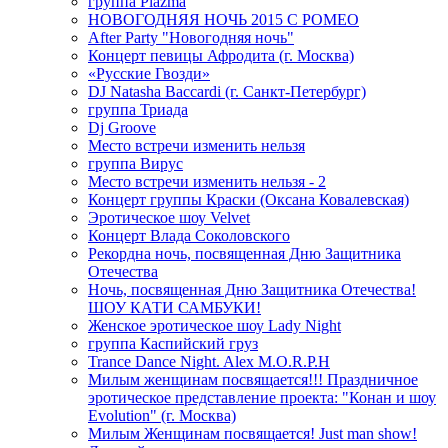
группа Plazma
НОВОГОДНЯЯ НОЧЬ 2015 C РОМЕО
After Party "Новогодняя ночь"
Концерт певицы Афродита (г. Москва)
«Русские Гвозди»
DJ Natasha Baccardi (г. Санкт-Петербург)
группа Триада
Dj Groove
Место встречи изменить нельзя
группа Вирус
Место встречи изменить нельзя - 2
Концерт группы Краски (Оксана Ковалевская)
Эротическое шоу Velvet
Концерт Влада Соколовского
Рекордна ночь, посвященная Дню Защитника
Отечества
Ночь, посвященная Дню Защитника Отечества!
ШОУ КАТИ САМБУКИ!
Женское эротическое шоу Lady Night
группа Каспийский груз
Trance Dance Night. Alex M.O.R.P.H
Милым женщинам посвящается!!! Праздничное
эротическое представление проекта: "Конан и шоу
Evolution" (г. Москва)
Милым Женщинам посвящается! Just man show!