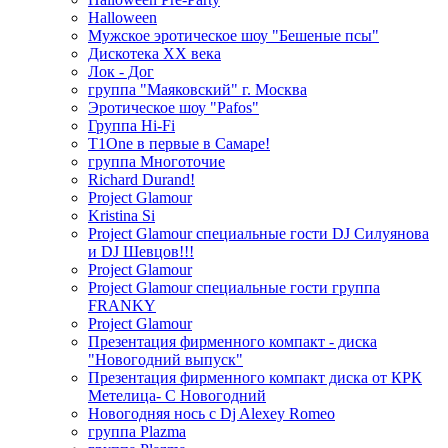
Halloween
Мужское эротическое шоу "Бешеные псы"
Дискотека ХХ века
Лок - Дог
группа "Маяковский" г. Москва
Эротическое шоу "Pafos"
Группа Hi-Fi
T1One в первые в Самаре!
группа Многоточие
Richard Durand!
Project Glamour
Kristina Si
Project Glamour специальные гости DJ Силуянова
и DJ Шевцов!!!
Project Glamour
Project Glamour специальные гости группа
FRANKY
Project Glamour
Презентация фирменного компакт - диска
"Новогодний выпуск"
Презентация фирменного компакт диска от КРК
Метелица- С Новогодний
Новогодняя нось с Dj Alexey Romeo
группа Plazma