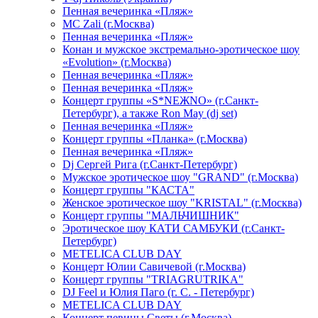
Пенная вечеринка «Пляж»
МС Zali (г.Москва)
Пенная вечеринка «Пляж»
Конан и мужское экстремально-эротическое шоу
«Evolution» (г.Москва)
Пенная вечеринка «Пляж»
Пенная вечеринка «Пляж»
Концерт группы «S*NEЖNO» (г.Санкт-
Петербург), а также Ron May (dj set)
Пенная вечеринка «Пляж»
Концерт группы «Планка» (г.Москва)
Пенная вечеринка «Пляж»
Dj Сергей Рига (г.Санкт-Петербург)
Мужское эротическое шоу "GRAND" (г.Москва)
Концерт группы "КАСТА"
Женское эротическое шоу "KRISTAL" (г.Москва)
Концерт группы "МАЛЬЧИШНИК"
Эротическое шоу КАТИ САМБУКИ (г.Санкт-
Петербург)
METELICA CLUB DAY
Концерт Юлии Савичевой (г.Москва)
Концерт группы "TRIAGRUTRIKA"
DJ Feel и Юлия Паго (г. С. - Петербург)
METELICA CLUB DAY
Концерт певицы Светы (г.Москва)