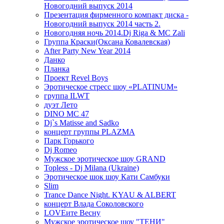
Новогодний выпуск 2014
Презентация фирменного компакт диска -
Новогодний выпуск 2014 часть 2.
Новогодняя ночь 2014.Dj Riga & MC Zali
Группа Краски(Оксана Ковалевская)
After Party New Year 2014
Данко
Планка
Проект Revel Boys
Эротическое стресс шоу «PLATINUM»
группа ILWT
дуэт Лето
DINO MC 47
Dj`s Matisse and Sadko
концерт группы PLAZMA
Парк Горького
Dj Romeo
Мужское эротическое шоу GRAND
Topless - Dj Milana (Ukraine)
Эротическое шок шоу Кати Самбуки
Slim
Trance Dance Night. KYAU & ALBERT
концерт Влада Соколовского
LOVEите Весну
Мужское эротическое шоу "ТЕНИ"