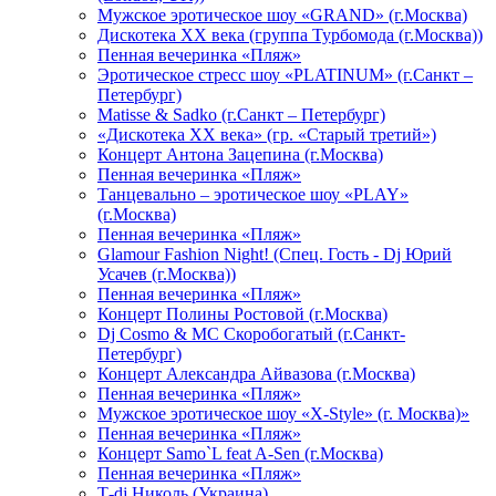
Мужское эротическое шоу «GRAND» (г.Москва)
Дискотека XX века (группа Турбомода (г.Москва))
Пенная вечеринка «Пляж»
Эротическое стресс шоу «PLATINUM» (г.Санкт –
Петербург)
Matisse & Sadko (г.Санкт – Петербург)
«Дискотека ХХ века» (гр. «Старый третий»)
Концерт Антона Зацепина (г.Москва)
Пенная вечеринка «Пляж»
Танцевально – эротическое шоу «PLAY»
(г.Москва)
Пенная вечеринка «Пляж»
Glamour Fashion Night! (Спец. Гость - Dj Юрий
Усачев (г.Москва))
Пенная вечеринка «Пляж»
Концерт Полины Ростовой (г.Москва)
Dj Cosmo & МС Скоробогатый (г.Санкт-
Петербург)
Концерт Александра Айвазова (г.Москва)
Пенная вечеринка «Пляж»
Мужское эротическое шоу «X-Style» (г. Москва)»
Пенная вечеринка «Пляж»
Концерт Samo`L feat A-Sen (г.Москва)
Пенная вечеринка «Пляж»
Т-dj Николь (Украина)