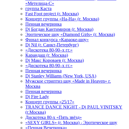
«Метелица-С»
группа Каста
Fast Foot project (г. Москва)
Концерт группы «На-На» (г. Москва)
Пенная вечеринка
Dj Богдан Кантимиров (г. Москва)
Эротическое шоу «Diamond Girls» (г. Москва)
Финал конкурса «Караоке-шоу»
Dj Nil (г. Санкт-Петербург)
«Дискотека 80-90–х гг.»
Карандаш (г. Москва)
Dj Макс Короваев (г. Москва)
«Дискотека 80-90–х гг.»
Пенная вечеринка
Dj Stanley Williams (New York, USA)
Мужское стриптиз шоу «Made in Heaven» г.
Москва
Пенная вечеринка
Dj Fire Lady
Концерт группы «25/17»
TRANCE DANCE NIGHT - Dj PAUL VINITSKY
(г.Москва)
Дискотека 80-х «Пять звёзд»
«SEXY GIRLS» (г. Москва) - Эротическое шоу
«Пенная Вечеринка»