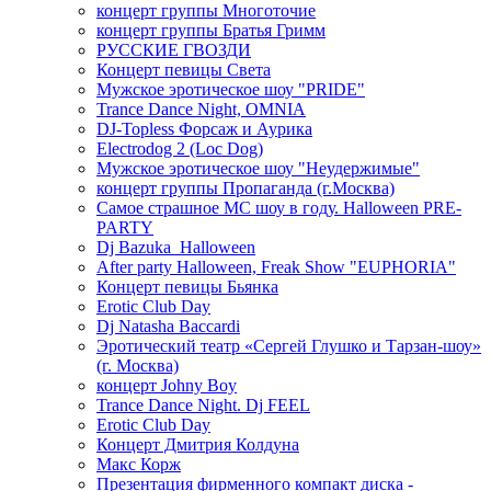
концерт группы Многоточие
концерт группы Братья Гримм
РУССКИЕ ГВОЗДИ
Концерт певицы Света
Мужское эротическое шоу "PRIDE"
Trance Dance Night, OMNIA
DJ-Topless Форсаж и Аурика
Electrodog 2 (Loc Dog)
Мужское эротическое шоу "Неудержимые"
концерт группы Пропаганда (г.Москва)
Самое страшное МС шоу в году. Halloween PRE-
PARTY
Dj Bazuka_Halloween
After party Halloween, Freak Show "EUPHORIA"
Концерт певицы Бьянка
Erotic Club Day
Dj Natasha Baccardi
Эротический театр «Сергей Глушко и Тарзан-шоу»
(г. Москва)
концерт Johny Boy
Trance Dance Night. Dj FEEL
Erotic Club Day
Концерт Дмитрия Колдуна
Макс Корж
Презентация фирменного компакт диска -