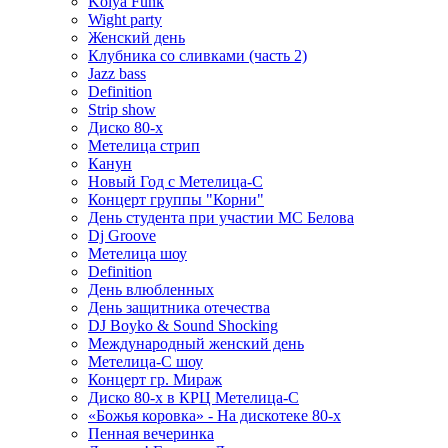
Kolya Funk
Wight party
Женский день
Клубника со сливками (часть 2)
Jazz bass
Definition
Strip show
Диско 80-х
Метелица стрип
Канун
Новый Год с Метелица-С
Концерт группы "Корни"
День студента при участии МС Белова
Dj Groove
Метелица шоу
Definition
День влюбленных
День защитника отечества
DJ Boyko & Sound Shocking
Международный женский день
Метелица-С шоу
Концерт гр. Мираж
Диско 80-х в КРЦ Метелица-С
«Божья коровка» - На дискотеке 80-х
Пенная вечеринка