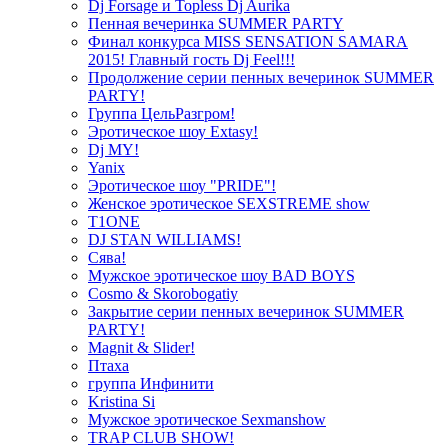
Dj Forsage и Topless Dj Aurika
Пенная вечеринка SUMMER PARTY
Финал конкурса MISS SENSATION SAMARA
2015! Главный гость Dj Feel!!!
Продолжение серии пенных вечеринок SUMMER
PARTY!
Группа ЦельРазгром!
Эротическое шоу Extasy!
Dj MY!
Yanix
Эротическое шоу "PRIDE"!
Женское эротическое SEXSTREME show
T1ONE
DJ STAN WILLIAMS!
Сява!
Мужское эротическое шоу BAD BOYS
Cosmo & Skorobogatiy
Закрытие серии пенных вечеринок SUMMER
PARTY!
Magnit & Slider!
Птаха
группа Инфинити
Kristina Si
Мужское эротическое Sexmanshow
TRAP CLUB SHOW!