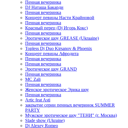
Пенная вечеринка
DJ Наташа Бакарди
Пенная вечеринка
Концерт певицы Насти Крайновой
Пенная вечеринка
Красный перец (Dj Игорь Кокс)
Пенная вечеринка
Эротическое шоу GREASE (Ukraaine)
Пенная вечеринка
Topless Dj Duo Kirsanov & Phoenix
Концерт певицы Афродита
Пенная вечеринка
Пенная вечеринка
Эротическое шоу GRAND
Пенная вечеринка
MC Zali
Пенная вечеринка
Женское эротическое Эрика шоу
Пенная вечеринка
Artic feat Asti
закрытие серии пенных вечеринок SUMMER
PARTY
Мужское эротическое шоу "ТЕНИ" (г. Москва)
Slade show (Ukraine)
Dj Alexey Romeo