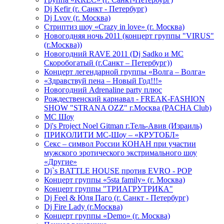
Dj Kefir (г. Санкт - Петербург)
Dj Lvov (г. Москва)
Стриптиз шоу «Crazy in love» (г. Москва)
Новогодняя ночь 2011 (концерт группы "VIRUS"
(г.Москва))
Новогодний RAVE 2011 (Dj Sadko и MC
Скоробогатый (г.Санкт – Петербург))
Концерт легендарной группы «Волга – Волга»
«Здравствуй пена – Новый Год!!!»
Новогодний Adrenaline party плюс
Рождественский карнавал - FREAK-FASHION
SHOW "STRANA OZZ" г.Москва (PACHA Club)
MC Шоу
Dj's Project Noel Gitman г.Тель-Авив (Израиль)
ПРИКОЛИТИ МС-Шоу – «КРУТОБЛ»
Секс – символ России КОНАН при участии
мужского эротического экстримального шоу
«Другие»
Dj`s BATTLE HOUSE против EVRO - POP
Концерт группы «5sta family» (г. Москва)
Концерт группы "ТРИАГРУТРИКА"
Dj Feel & Юля Паго (г. Санкт - Петербург)
Dj Fire Lady (г.Москва)
Концерт группы «Demo» (г. Москва)