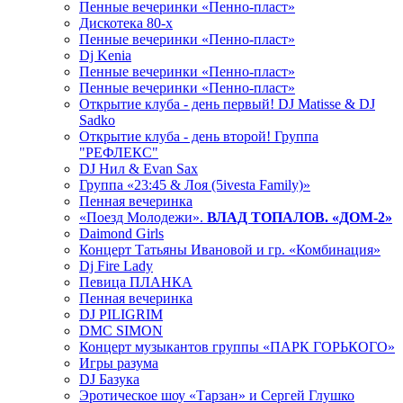
Пенные вечеринки «Пенно-пласт»
Дискотека 80-х
Пенные вечеринки «Пенно-пласт»
Dj Kenia
Пенные вечеринки «Пенно-пласт»
Пенные вечеринки «Пенно-пласт»
Открытие клуба - день первый! DJ Matisse & DJ
Sadko
Открытие клуба - день второй! Группа
"РЕФЛЕКС"
DJ Нил & Evan Sax
Группа «23:45 & Лоя (5ivesta Family)»
Пенная вечеринка
«Поезд Молодежи».
ВЛАД ТОПАЛОВ. «ДОМ-2»
Daimond Girls
Концерт Татьяны Ивановой и гр. «Комбинация»
Dj Fire Lady
Певица ПЛАНКА
Пенная вечеринка
DJ PILIGRIM
DMC SIMON
Концерт музыкантов группы «ПАРК ГОРЬКОГО»
Игры разума
DJ Базука
Эротическое шоу «Тарзан» и Сергей Глушко