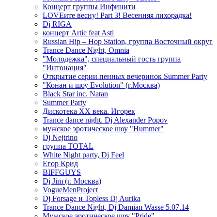
Концерт группы Инфинити
LOVEите весну! Part 3! Весенняя лихорадка!
Dj RIGA
концерт Artic feat Asti
Russian Hip – Hop Station, группа Восточный округ
Trance Dance Night, Omnia
"Молодежка", специальный гость группа
"Интонация"
Открытие серии пенных вечеринок Summer Party
"Конан и шоу Evolution" (г.Москва)
Black Star inc. Natan
Summer Party
Дискотека ХХ века. Игорек
Trance dance night. Dj Alexander Popov
мужское эротическое шоу "Hummer"
Dj Nejtrino
группа TOTAL
White Night party, Dj Feel
Егор Крид
BIFFGUYS
Dj Jim (г. Москва)
VogueMenProject
Dj Forsage и Topless Dj Aurika
Trance Dance Night, Dj Damian Wasse 5.07.14
Мужское эротическое шоу "Pride"