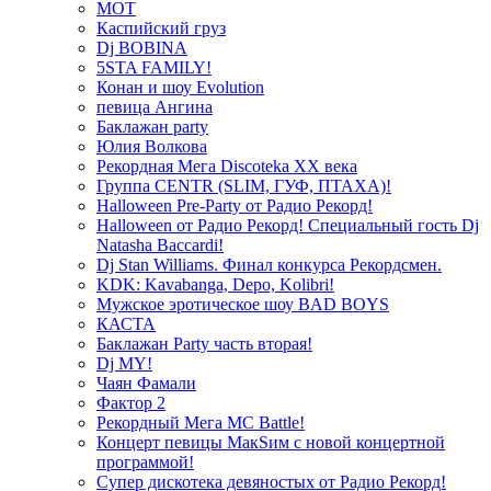
МОТ
Каспийский груз
Dj BOBINA
5STA FAMILY!
Конан и шоу Evolution
певица Ангина
Баклажан party
Юлия Волкова
Рекордная Мега Discoteka XX века
Группа CENTR (SLIM, ГУФ, ПТАХА)!
Halloween Pre-Party от Радио Рекорд!
Halloween от Радио Рекорд! Специальный гость Dj
Natasha Baccardi!
Dj Stan Williams. Финал конкурса Рекордсмен.
KDK: Kavabanga, Depo, Kolibri!
Мужское эротическое шоу BAD BOYS
КАСТА
Баклажан Party часть вторая!
Dj MY!
Чаян Фамали
Фактор 2
Рекордный Мега МС Battle!
Концерт певицы МакSим с новой концертной
программой!
Супер дискотека девяностых от Радио Рекорд!