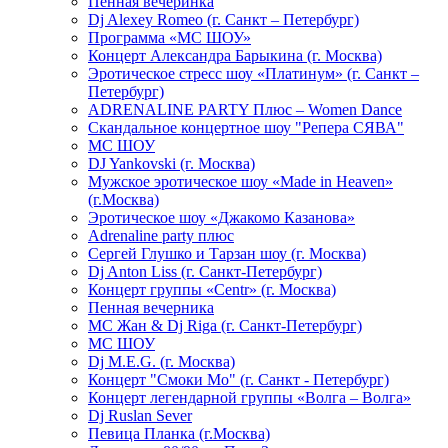
Пенная вечеринка
Dj Alexey Romeo (г. Санкт – Петербург)
Программа «МС ШОУ»
Концерт Александра Барыкина (г. Москва)
Эротическое стресс шоу «Платинум» (г. Санкт –
Петербург)
ADRENALINE PARTY Плюс – Women Dance
Скандальное концертное шоу "Репера СЯВА"
МС ШОУ
DJ Yankovski (г. Москва)
Мужское эротическое шоу «Made in Heaven»
(г.Москва)
Эротическое шоу «Джакомо Казанова»
Adrenaline party плюс
Сергей Глушко и Тарзан шоу (г. Москва)
Dj Anton Liss (г. Санкт-Петербург)
Концерт группы «Centr» (г. Москва)
Пенная вечерника
МС Жан & Dj Riga (г. Санкт-Петербург)
МС ШОУ
Dj M.E.G. (г. Москва)
Концерт "Смоки Мо" (г. Санкт - Петербург)
Концерт легендарной группы «Волга – Волга»
Dj Ruslan Sever
Певица Планка (г.Москва)