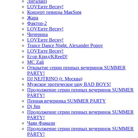
Лигалайз
LOVEите Весну!
Концерт певицы МакSим
Жара
Фактор-2
LOVEите Весну!
Чичерина
LOVEите Весну!
Trance Dance Night. Alexander Popov
LOVEите Весну!
Егор Крид/KReeD!
MC Zali
Открытие серии пенных вечеринок SUMMER
PARTY!
DJ NEJTRINO (г. Москва)
Мужское эротическое шоу BAD BOYS!
Продолжение серии пенных вечеринок SUMMER
PARTY!
Пенная вечеринка SUMMER PARTY
Dj Jim
Продолжение серии пенных вечеринок SUMMER
PARTY!
Чаян Фамали
Продолжение серии пенных вечеринок SUMMER
PARTY!