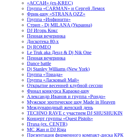
«АССАИ» (ex-KREC)
Группа «CARMAN» и Сергей Лемох
Фрик-шоу «STRANA OZZ»
Группа «Инфинити»
Стрип - Dj MILANA (Украина)
DJ Игорь Кокс
Пенная вечеринка
Дискотека 80-х
Dj ROMEO
Le Truk aka Децл & Dj Nik One
Пенная вечеринка
Dance battle
Dj Stanley Williams (New York)
Группа «Триада»
Группа «Ласковый Май»
Открытие весенней клубной сессии
Финал конкурса Караоке-шоу
Александр Иванов и группа «Рондо»
Мужское эротическое шоу Made in Heaven
Международный женский день
TECHNO RAVE с участием DJ SHUSHUKIN
Концерт группы «Quest Pistols»
Птаха (ex. CENTR)
МС Жан и DJ Riga
Презентация фирменного компакт-диска КРК