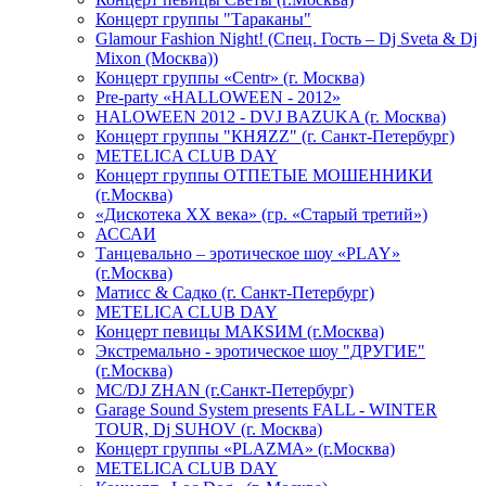
Концерт группы "Тараканы"
Glamour Fashion Night! (Спец. Гость – Dj Sveta & Dj
Mixon (Москва))
Концерт группы «Centr» (г. Москва)
Pre-party «HALLOWEEN - 2012»
HALOWEEN 2012 - DVJ BAZUKA (г. Москва)
Концерт группы "КНЯZZ" (г. Санкт-Петербург)
METELICA CLUB DAY
Концерт группы ОТПЕТЫЕ МОШЕННИКИ
(г.Москва)
«Дискотека ХХ века» (гр. «Старый третий»)
АССАИ
Танцевально – эротическое шоу «PLAY»
(г.Москва)
Матисс & Садко (г. Санкт-Петербург)
METELICA CLUB DAY
Концерт певицы МАКSИМ (г.Москва)
Экстремально - эротическое шоу "ДРУГИЕ"
(г.Москва)
МС/DJ ZHAN (г.Санкт-Петербург)
Garage Sound System presents FALL - WINTER
TOUR, Dj SUHOV (г. Москва)
Концерт группы «PLAZMA» (г.Москва)
METELICA CLUB DAY