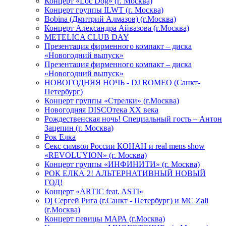
Концерт «Loc Dog» (г. Москва)
Концерт группы ILWT (г. Москва)
Bobina (Дмитрий Алмазов) (г.Москва)
Концерт Александра Айвазова (г.Москва)
METELICA CLUB DAY
Презентация фирменного компакт – диска
«Новогодний выпуск»
Презентация фирменного компакт – диска
«Новогодний выпуск»
НОВОГОДНЯЯ НОЧЬ - DJ ROMEO (Санкт-
Петербург)
Концерт группы «Стрелки» (г.Москва)
Новогодняя DISCOтека ХХ века
Рождественская ночь! Специальный гость – Антон
Зацепин (г. Москва)
Рок Елка
Секс символ России КОНАН и real mens show
«REVOLUYION» (г. Москва)
Концерт группы «ИНФИНИТИ» (г. Москва)
РОК ЕЛКА 2! АЛЬТЕРНАТИВНЫЙ НОВЫЙ
ГОД!
Концерт «ARTIC feat. ASTI»
Dj Сергей Рига (г.Санкт - Петербург) и MC Zali
(г.Москва)
Концерт певицы МАРА (г.Москва)