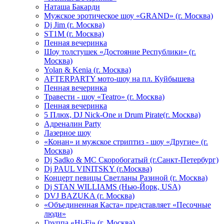
Hаташа Бакарди
Мужское эротическое шоу «GRAND» (г. Москва)
Dj Jim (г. Москва)
ST1M (г. Москва)
Пенная вечеринка
Шоу толстушек «Достояние Республики» (г.
Москва)
Yolan & Kenia (г. Москва)
AFTERPARTY мото-шоу на пл. Куйбышева
Пенная вечеринка
Травести - шоу «Teatro» (г. Москва)
Пенная вечеринка
5 Плюх, DJ Nick-One и Drum Pirate(г. Москва)
Адреналин Party
Лазерное шоу
«Конан» и мужское стриптиз - шоу «Другие» (г.
Москва)
Dj Sadko & МС Скоробогатый (г.Санкт-Петербург)
Dj PAUL VINITSKY (г.Москва)
Концерт певицы Светланы Разиной (г. Москва)
Dj STAN WILLIAMS (Нью-Йорк, USA)
DVJ BAZUKA (г. Москва)
«Объединенная Каста» представляет «Песочные
люди»
Группа «Hi-Fi» (г. Москва)