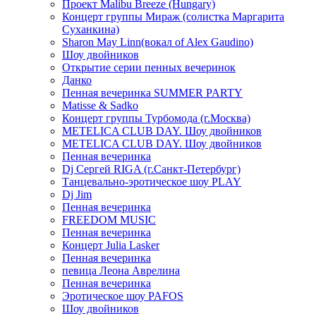
Проект Malibu Breeze (Hungary)
Концерт группы Мираж (солистка Маргарита
Суханкина)
Sharon May Linn(вокал of Alex Gaudino)
Шоу двойников
Открытие серии пенных вечеринок
Данко
Пенная вечеринка SUMMER PARTY
Matisse & Sadko
Концерт группы Турбомода (г.Москва)
METELICA CLUB DAY. Шоу двойников
METELICA CLUB DAY. Шоу двойников
Пенная вечеринка
Dj Сергей RIGA (г.Санкт-Петербург)
Танцевально-эротическое шоу PLAY
Dj Jim
Пенная вечеринка
FREEDOM MUSIC
Пенная вечеринка
Концерт Julia Lasker
Пенная вечеринка
певица Леона Аврелина
Пенная вечеринка
Эротическое шоу PAFOS
Шоу двойников