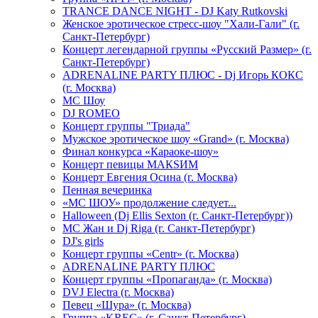
TRANCE DANCE NIGHT - DJ Katy Rutkovski
Женское эротическое стресс-шоу "Хали-Гали" (г.
Санкт-Петербург)
Концерт легендарной группы «Русский Размер» (г.
Санкт-Петербург)
ADRENALINE PARTY ПЛЮС - Dj Игорь КОКС
(г. Москва)
MC Шоу
DJ ROMEO
Концерт группы "Триада"
Мужское эротическое шоу «Grand» (г. Москва)
Финал конкурса «Караоке-шоу»
Концерт певицы МАКSИМ
Концерт Евгения Осина (г. Москва)
Пенная вечеринка
«МС ШОУ» продолжение следует...
Halloween (Dj Ellis Sexton (г. Санкт-Петербург))
МС Жан и Dj Riga (г. Санкт-Петербург)
DJ's girls
Концерт группы «Centr» (г. Москва)
ADRENALINE PARTY ПЛЮС
Концерт группы «Пропаганда» (г. Москва)
DVJ Electra (г. Москва)
Певец «Шура» (г. Москва)
Группа «KREC» (г. Санкт-Петербург)