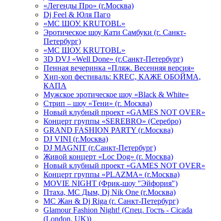
«Легенды Про» (г.Москва)
Dj Feel & Юля Паго
«МС ШОУ. KRUTOBL»
Эротическое шоу Кати Самбуки (г. Санкт-
Петербург)
«МС ШОУ. KRUTOBL»
3D DVJ «Well Done» (г.Санкт-Петербург)
Пенная вечеринка «Пляж. Весенняя версия»
Хип-хоп фестиваль: KREC, КАЖЕ ОБОЙМА,
КАПА
Мужское эротическое шоу «Black & White»
Стрип – шоу «Тени» (г. Москва)
Новый клубный проект «GAMES NOT OVER»
Концерт группы «SEREBRO» (Серебро)
GRAND FASHION PARTY (г.Москва)
DJ VINI (г.Москва)
DJ MAGNIT (г.Санкт-Петербург)
Живой концерт «Loc Dog» (г. Москва)
Новый клубный проект «GAMES NOT OVER»
Концерт группы «PLAZMA» (г.Москва)
MOVIE NIGHT (Фрик-шоу "Эйфория")
Птаха, МС Дым, Dj Nik One (г.Москва)
МС Жан & Dj Riga (г. Санкт-Петербург)
Glamour Fashion Night! (Спец. Гость - Cicada
(London, UK))