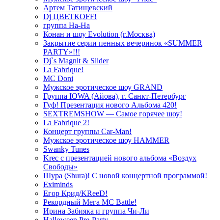
Артем Татищевский
Dj ЦВЕТКOFF!
группа На-На
Конан и шоу Evolution (г.Москва)
Закрытие серии пенных вечеринок «SUMMER
PARTY»!!!
Dj`s Magnit & Slider
La Fabrique!
MC Doni
Мужское эротическое шоу GRAND
Группа IOWA (Айова), г. Санкт-Петербург
Гуф! Презентация нового Альбома 420!
SEXTREMSHOW — Самое горячее шоу!
La Fabrique 2!
Концерт группы Car-Man!
Мужское эротическое шоу HAMMER
Swanky Tunes
Krec с презентацией нового альбома «Воздух
Свободы»
Шура (Shura)! С новой концертной программой!
Eximinds
Егор Крид/KReeD!
Рекордный Мега МС Battle!
Ирина Забияка и группа Чи-Ли
Halloween Pre-Party