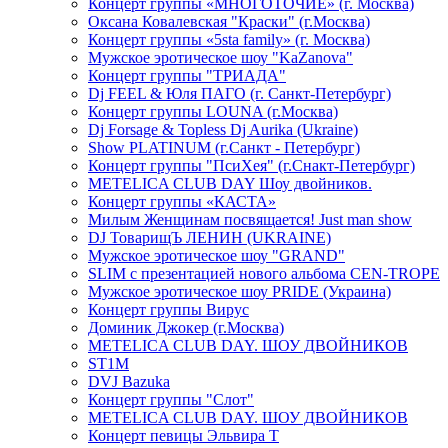
Концерт группы «МНОГОТОЧИЕ» (г. Москва)
Оксана Ковалевская "Краски" (г.Москва)
Концерт группы «5sta family» (г. Москва)
Мужское эротическое шоу "KaZanova"
Концерт группы "ТРИАДА"
Dj FEEL & Юля ПАГО (г. Санкт-Петербург)
Концерт группы LOUNA (г.Москва)
Dj Forsage & Topless Dj Aurika (Ukraine)
Show PLATINUM (г.Санкт - Петербург)
Концерт группы "ПсиХея" (г.Снакт-Петербург)
METELICA CLUB DAY Шоу двойников.
Концерт группы «КАСТА»
Милым Женщинам посвящается! Just man show
DJ ТоварищЪ ЛЕНИН (UKRAINE)
Мужское эротическое шоу "GRAND"
SLIM с презентацией нового альбома CEN-TROPE
Мужское эротическое шоу PRIDE (Украина)
Концерт группы Вирус
Доминик Джокер (г.Москва)
METELICA CLUB DAY. ШОУ ДВОЙНИКОВ
ST1M
DVJ Bazuka
Концерт группы "Слот"
METELICA CLUB DAY. ШОУ ДВОЙНИКОВ
Концерт певицы Эльвира Т