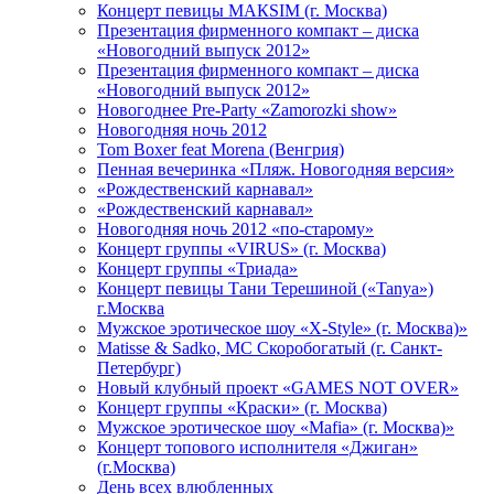
Концерт певицы МАКSIМ (г. Москва)
Презентация фирменного компакт – диска
«Новогодний выпуск 2012»
Презентация фирменного компакт – диска
«Новогодний выпуск 2012»
Новогоднее Pre-Party «Zamorozki show»
Новогодняя ночь 2012
Tom Boxer feat Morena (Венгрия)
Пенная вечеринка «Пляж. Новогодняя версия»
«Рождественский карнавал»
«Рождественский карнавал»
Новогодняя ночь 2012 «по-старому»
Концерт группы «VIRUS» (г. Москва)
Концерт группы «Триада»
Концерт певицы Тани Терешиной («Tanya»)
г.Москва
Мужское эротическое шоу «X-Style» (г. Москва)»
Matissе & Sadko, MC Скоробогатый (г. Санкт-
Петербург)
Новый клубный проект «GAMES NOT OVER»
Концерт группы «Краски» (г. Москва)
Мужское эротическое шоу «Mafia» (г. Москва)»
Концерт топового исполнителя «Джиган»
(г.Москва)
День всех влюбленных