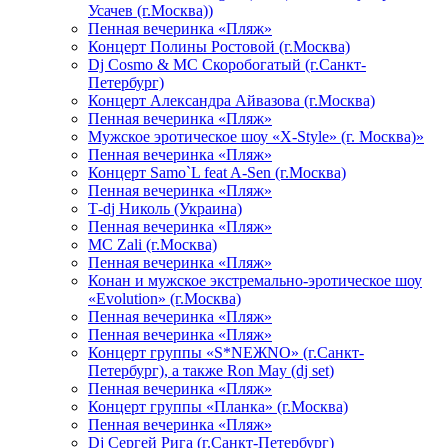
Усачев (г.Москва))
Пенная вечеринка «Пляж»
Концерт Полины Ростовой (г.Москва)
Dj Cosmo & МС Скоробогатый (г.Санкт-
Петербург)
Концерт Александра Айвазова (г.Москва)
Пенная вечеринка «Пляж»
Мужское эротическое шоу «X-Style» (г. Москва)»
Пенная вечеринка «Пляж»
Концерт Samo`L feat A-Sen (г.Москва)
Пенная вечеринка «Пляж»
Т-dj Николь (Украина)
Пенная вечеринка «Пляж»
МС Zali (г.Москва)
Пенная вечеринка «Пляж»
Конан и мужское экстремально-эротическое шоу
«Evolution» (г.Москва)
Пенная вечеринка «Пляж»
Пенная вечеринка «Пляж»
Концерт группы «S*NEЖNO» (г.Санкт-
Петербург), а также Ron May (dj set)
Пенная вечеринка «Пляж»
Концерт группы «Планка» (г.Москва)
Пенная вечеринка «Пляж»
Dj Сергей Рига (г.Санкт-Петербург)