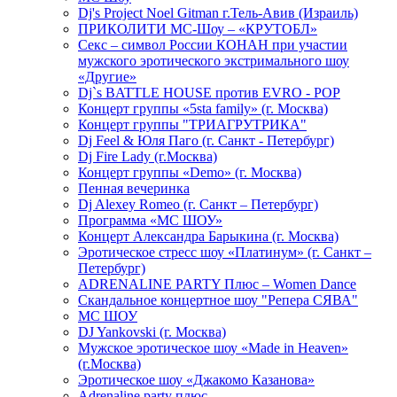
Dj's Project Noel Gitman г.Тель-Авив (Израиль)
ПРИКОЛИТИ МС-Шоу – «КРУТОБЛ»
Секс – символ России КОНАН при участии
мужского эротического экстримального шоу
«Другие»
Dj`s BATTLE HOUSE против EVRO - POP
Концерт группы «5sta family» (г. Москва)
Концерт группы "ТРИАГРУТРИКА"
Dj Feel & Юля Паго (г. Санкт - Петербург)
Dj Fire Lady (г.Москва)
Концерт группы «Demo» (г. Москва)
Пенная вечеринка
Dj Alexey Romeo (г. Санкт – Петербург)
Программа «МС ШОУ»
Концерт Александра Барыкина (г. Москва)
Эротическое стресс шоу «Платинум» (г. Санкт –
Петербург)
ADRENALINE PARTY Плюс – Women Dance
Скандальное концертное шоу "Репера СЯВА"
МС ШОУ
DJ Yankovski (г. Москва)
Мужское эротическое шоу «Made in Heaven»
(г.Москва)
Эротическое шоу «Джакомо Казанова»
Adrenaline party плюс