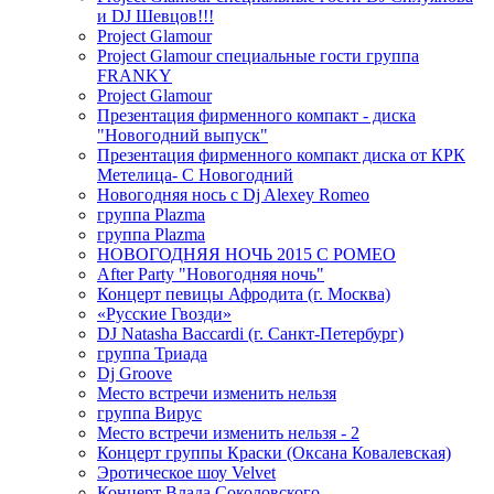
и DJ Шевцов!!!
Project Glamour
Project Glamour специальные гости группа
FRANKY
Project Glamour
Презентация фирменного компакт - диска
"Новогодний выпуск"
Презентация фирменного компакт диска от КРК
Метелица- С Новогодний
Новогодняя нось с Dj Alexey Romeo
группа Plazma
группа Plazma
НОВОГОДНЯЯ НОЧЬ 2015 C РОМЕО
After Party "Новогодняя ночь"
Концерт певицы Афродита (г. Москва)
«Русские Гвозди»
DJ Natasha Baccardi (г. Санкт-Петербург)
группа Триада
Dj Groove
Место встречи изменить нельзя
группа Вирус
Место встречи изменить нельзя - 2
Концерт группы Краски (Оксана Ковалевская)
Эротическое шоу Velvet
Концерт Влада Соколовского