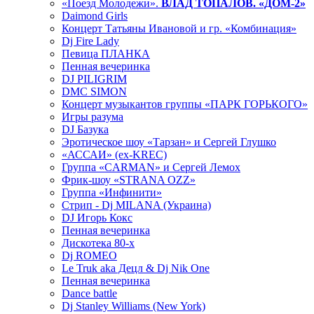
«Поезд Молодежи».
ВЛАД ТОПАЛОВ. «ДОМ-2»
Daimond Girls
Концерт Татьяны Ивановой и гр. «Комбинация»
Dj Fire Lady
Певица ПЛАНКА
Пенная вечеринка
DJ PILIGRIM
DMC SIMON
Концерт музыкантов группы «ПАРК ГОРЬКОГО»
Игры разума
DJ Базука
Эротическое шоу «Тарзан» и Сергей Глушко
«АССАИ» (ex-KREC)
Группа «CARMAN» и Сергей Лемох
Фрик-шоу «STRANA OZZ»
Группа «Инфинити»
Стрип - Dj MILANA (Украина)
DJ Игорь Кокс
Пенная вечеринка
Дискотека 80-х
Dj ROMEO
Le Truk aka Децл & Dj Nik One
Пенная вечеринка
Dance battle
Dj Stanley Williams (New York)