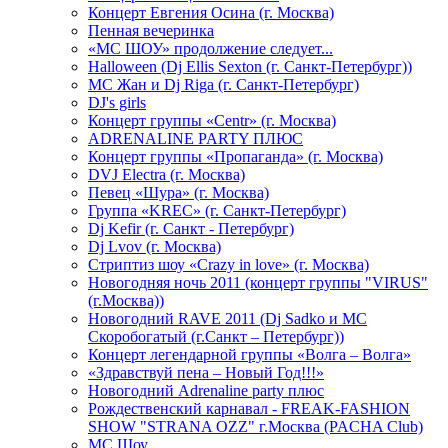
Концерт Евгения Осина (г. Москва)
Пенная вечеринка
«МС ШОУ» продолжение следует...
Halloween (Dj Ellis Sexton (г. Санкт-Петербург))
МС Жан и Dj Riga (г. Санкт-Петербург)
DJ's girls
Концерт группы «Centr» (г. Москва)
ADRENALINE PARTY ПЛЮС
Концерт группы «Пропаганда» (г. Москва)
DVJ Electra (г. Москва)
Певец «Шура» (г. Москва)
Группа «KREC» (г. Санкт-Петербург)
Dj Kefir (г. Санкт - Петербург)
Dj Lvov (г. Москва)
Стриптиз шоу «Crazy in love» (г. Москва)
Новогодняя ночь 2011 (концерт группы "VIRUS"
(г.Москва))
Новогодний RAVE 2011 (Dj Sadko и MC
Скоробогатый (г.Санкт – Петербург))
Концерт легендарной группы «Волга – Волга»
«Здравствуй пена – Новый Год!!!»
Новогодний Adrenaline party плюс
Рождественский карнавал - FREAK-FASHION
SHOW "STRANA OZZ" г.Москва (PACHA Club)
MC Шоу