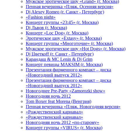
Мужское эротическое шоу «Grand» (г. Москва)
Пенная вечеринка «Пляж. Осенняя версия»
Dj Alexey Romeo (г. Санкт - Петербург)
«Fashion night»
Концерт группы «23:45» (г. Москва)
Dj Львов (г. Москва)
Концерт «Loc Dog» (г. Москва)
Эротическое шоу «Extasy» (г. Москва)
Концерт группы «Многоточие» (г. Москва)
Мужское эротическое шоу «Hot Dogs» (г. Москва)
Dj Цветкоff (г. Санкт - Петербург)
Карандаш & МС Lenin & Dj Grim
Концерт певицы МАКSIМ (г. Москва)
Презентация фирменного компакт – диска
«Новогодний выпуск 2012»
Презентация фирменного компакт – диска
«Новогодний выпуск 2012»
Новогоднее Pre-Party «Zamorozki show»
Новогодняя ночь 2012
Tom Boxer feat Morena (Венгрия)
Пенная вечеринка «Пляж. Новогодняя версия»
«Рождественский карнавал»
«Рождественский карнавал»
Новогодняя ночь 2012 «по-старому»
Концерт группы «VIRUS» (г. Москва)