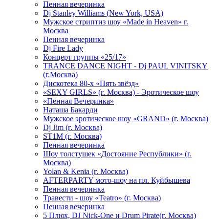
Пенная вечеринка
Dj Stanley Williams (New York, USA)
Мужское стриптиз шоу «Made in Heaven» г.
Москва
Пенная вечеринка
Dj Fire Lady
Концерт группы «25/17»
TRANCE DANCE NIGHT - Dj PAUL VINITSKY
(г.Москва)
Дискотека 80-х «Пять звёзд»
«SEXY GIRLS» (г. Москва) - Эротическое шоу
«Пенная Вечеринка»
Hаташа Бакарди
Мужское эротическое шоу «GRAND» (г. Москва)
Dj Jim (г. Москва)
ST1M (г. Москва)
Пенная вечеринка
Шоу толстушек «Достояние Республики» (г.
Москва)
Yolan & Kenia (г. Москва)
AFTERPARTY мото-шоу на пл. Куйбышева
Пенная вечеринка
Травести - шоу «Teatro» (г. Москва)
Пенная вечеринка
5 Плюх, DJ Nick-One и Drum Pirate(г. Москва)