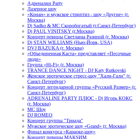
Адреналин Party
Лазерное шоу
«Конан» и мужское стриптиз - шоу «Другие» (г.
Москва)
Dj Sadko & МС Скоробогатый (г.Санкт-Петербург)
Dj PAUL VINITSKY (г.Москва)
Концерт певицы Светланы Разиной (г. Москва)
Dj STAN WILLIAMS (Нью-Йорк, USA)
DVJ BAZUKA (г. Москва)
«Объединенная Каста» представляет «Песочные
люди»
Группа «Hi-Fi» (г. Москва)
TRANCE DANCE NIGHT - DJ Katy Rutkovski
Женское эротическое стресс-шоу "Хали-Гали" (г.
Санкт-Петербург)
Концерт легендарной группы «Русский Размер» (г.
Санкт-Петербург)
ADRENALINE PARTY ПЛЮС - Dj Игорь КОКС
(г. Москва)
MC Шоу
DJ ROMEO
Концерт группы "Триада"
Мужское эротическое шоу «Grand» (г. Москва)
Финал конкурса «Караоке-шоу»
Концерт певицы МАКSИМ