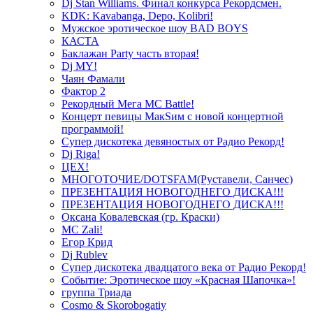
Dj Stan Williams. Финал конкурса Рекордсмен.
KDK: Kavabanga, Depo, Kolibri!
Мужское эротическое шоу BAD BOYS
КАСТА
Баклажан Party часть вторая!
Dj MY!
Чаян Фамали
Фактор 2
Рекордный Мега МС Battle!
Концерт певицы МакSим с новой концертной
программой!
Супер дискотека девяностых от Радио Рекорд!
Dj Riga!
ЦЕХ!
МНОГОТОЧИЕ/DOTSFAM(Руставели, Санчес)
ПРЕЗЕНТАЦИЯ НОВОГОДНЕГО ДИСКА!!!
ПРЕЗЕНТАЦИЯ НОВОГОДНЕГО ДИСКА!!!
Оксана Ковалевская (гр. Краски)
MC Zali!
Егор Крид
Dj Rublev
Супер дискотека двадцатого века от Радио Рекорд!
Событие: Эротическое шоу «Красная Шапочка»!
группа Триада
Cosmo & Skorobogatiy