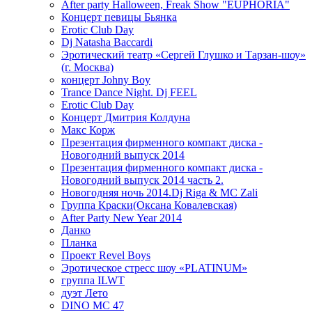
After party Halloween, Freak Show "EUPHORIA"
Концерт певицы Бьянка
Erotic Club Day
Dj Natasha Baccardi
Эротический театр «Сергей Глушко и Тарзан-шоу»
(г. Москва)
концерт Johny Boy
Trance Dance Night. Dj FEEL
Erotic Club Day
Концерт Дмитрия Колдуна
Макс Корж
Презентация фирменного компакт диска -
Новогодний выпуск 2014
Презентация фирменного компакт диска -
Новогодний выпуск 2014 часть 2.
Новогодняя ночь 2014.Dj Riga & MC Zali
Группа Краски(Оксана Ковалевская)
After Party New Year 2014
Данко
Планка
Проект Revel Boys
Эротическое стресс шоу «PLATINUM»
группа ILWT
дуэт Лето
DINO MC 47