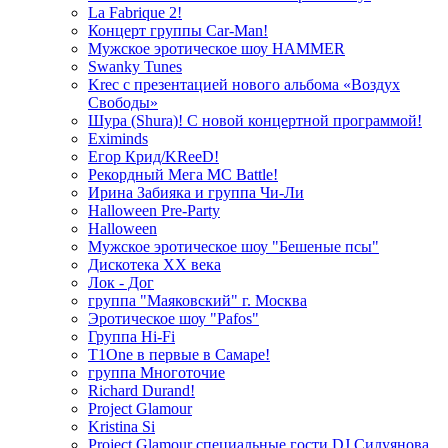
La Fabrique 2!
Концерт группы Car-Man!
Мужское эротическое шоу HAMMER
Swanky Tunes
Krec с презентацией нового альбома «Воздух
Свободы»
Шура (Shura)! С новой концертной программой!
Eximinds
Егор Крид/KReeD!
Рекордный Мега МС Battle!
Ирина Забияка и группа Чи-Ли
Halloween Pre-Party
Halloween
Мужское эротическое шоу "Бешеные псы"
Дискотека ХХ века
Лок - Дог
группа "Маяковский" г. Москва
Эротическое шоу "Pafos"
Группа Hi-Fi
T1One в первые в Самаре!
группа Многоточие
Richard Durand!
Project Glamour
Kristina Si
Project Glamour специальные гости DJ Силуянова