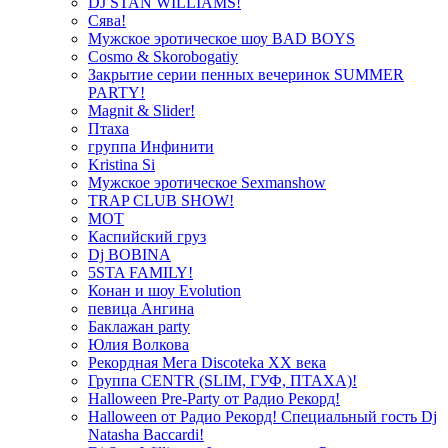
DJ STAN WILLIAMS!
Сява!
Мужское эротическое шоу BAD BOYS
Cosmo & Skorobogatiy
Закрытие серии пенных вечеринок SUMMER
PARTY!
Magnit & Slider!
Птаха
группа Инфинити
Kristina Si
Мужское эротическое Sexmanshow
TRAP CLUB SHOW!
МОТ
Каспийский груз
Dj BOBINA
5STA FAMILY!
Конан и шоу Evolution
певица Ангина
Баклажан party
Юлия Волкова
Рекордная Мега Discoteka XX века
Группа CENTR (SLIM, ГУФ, ПТАХА)!
Halloween Pre-Party от Радио Рекорд!
Halloween от Радио Рекорд! Специальный гость Dj
Natasha Baccardi!