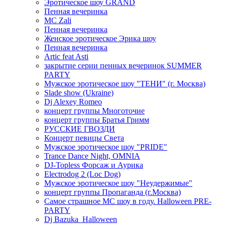
Эротическое шоу GRAND
Пенная вечеринка
MC Zali
Пенная вечеринка
Женское эротическое Эрика шоу
Пенная вечеринка
Artic feat Asti
закрытие серии пенных вечеринок SUMMER
PARTY
Мужское эротическое шоу "ТЕНИ" (г. Москва)
Slade show (Ukraine)
Dj Alexey Romeo
концерт группы Многоточие
концерт группы Братья Гримм
РУССКИЕ ГВОЗДИ
Концерт певицы Света
Мужское эротическое шоу "PRIDE"
Trance Dance Night, OMNIA
DJ-Topless Форсаж и Аурика
Electrodog 2 (Loc Dog)
Мужское эротическое шоу "Неудержимые"
концерт группы Пропаганда (г.Москва)
Самое страшное МС шоу в году. Halloween PRE-
PARTY
Dj Bazuka_Halloween