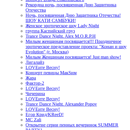
Рекордна ночь, посвященная Дню Защитника
Отечества
Ночь, посвященная Дню Защитника Отечества!
ШОУ КАТИ САМБУКИ!
Женское эротическое шоу Lady Night
группа Каспийский груз
Trance Dance Night. Alex M.O.R.P.H
Милым женщинам посвящается!!! Праздничное
эротическое представление проекта: "Конан и шоу
Evolution" (г. Москва)
Милым Женщинам посвящается! Just man show!
Лигалайз
LOVEите Весну!
Концерт певицы МакSим
Жара
Фактор-2
LOVEите Весну!
Чичерина
LOVEите Весну!
Trance Dance Night. Alexander Popov
LOVEите Весну!
Егор Крид/KReeD!
MC Zali
Открытие серии пенных вечеринок SUMMER