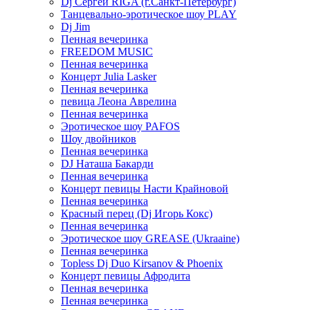
Dj Сергей RIGA (г.Санкт-Петербург)
Танцевально-эротическое шоу PLAY
Dj Jim
Пенная вечеринка
FREEDOM MUSIC
Пенная вечеринка
Концерт Julia Lasker
Пенная вечеринка
певица Леона Аврелина
Пенная вечеринка
Эротическое шоу PAFOS
Шоу двойников
Пенная вечеринка
DJ Наташа Бакарди
Пенная вечеринка
Концерт певицы Насти Крайновой
Пенная вечеринка
Красный перец (Dj Игорь Кокс)
Пенная вечеринка
Эротическое шоу GREASE (Ukraaine)
Пенная вечеринка
Topless Dj Duo Kirsanov & Phoenix
Концерт певицы Афродита
Пенная вечеринка
Пенная вечеринка