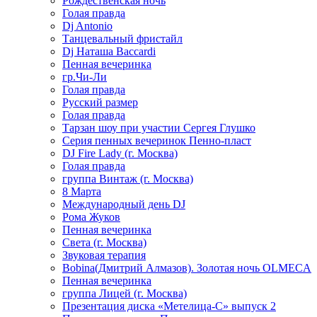
Рождественская ночь
Голая правда
Dj Antonio
Танцевальный фристайл
Dj Наташа Baccardi
Пенная вечеринка
гр.Чи-Ли
Голая правда
Русский размер
Голая правда
Тарзан шоу при участии Сергея Глушко
Серия пенных вечеринок Пенно-пласт
DJ Fire Lady (г. Москва)
Голая правда
группа Винтаж (г. Москва)
8 Марта
Международный день DJ
Рома Жуков
Пенная вечеринка
Света (г. Москва)
Звуковая терапия
Bobina(Дмитрий Алмазов). Золотая ночь OLMECA
Пенная вечеринка
группа Лицей (г. Москва)
Презентация диска «Метелица-С» выпуск 2