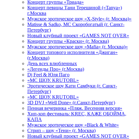
Концерт группы «Триада»
Концерт певицы Тани Терешиной («Tanya»)
г.Москва
Мужское эротическое шоу «X-Style» (г. Москва)»
Matissе & Sadko, MC Скоробогатый (г. Санкт-
Петербург)
Новый клубный проект «GAMES NOT OVER»
Концерт группы «Краски» (г. Москва)
Мужское эротическое шоу «Mafia» (г. Москва)»
Концерт топового исполнителя «Джиган»
(г.Москва)
День всех влюбленных
«Легенды Про» (г.Москва)
Dj Feel & Юля Паго
«МС ШОУ. KRUTOBL»
Эротическое шоу Кати Самбуки (г. Санкт-
Петербург)
«МС ШОУ. KRUTOBL»
3D DVJ «Well Done» (г.Санкт-Петербург)
Пенная вечеринка «Пляж. Весенняя версия»
Хип-хоп фестиваль: KREC, КАЖЕ ОБОЙМА,
КАПА
Мужское эротическое шоу «Black & White»
Стрип – шоу «Тени» (г. Москва)
Новый клубный проект «GAMES NOT OVER»