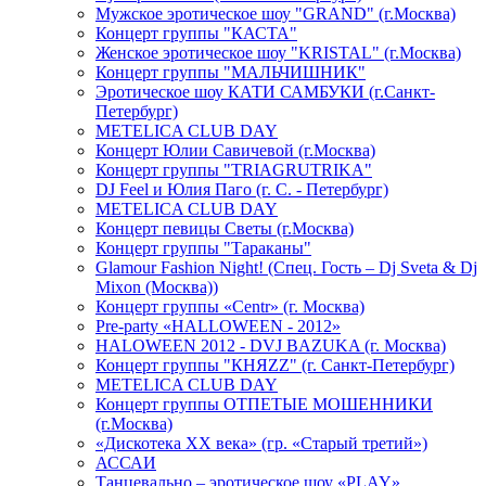
Мужское эротическое шоу "GRAND" (г.Москва)
Концерт группы "КАСТА"
Женское эротическое шоу "KRISTAL" (г.Москва)
Концерт группы "МАЛЬЧИШНИК"
Эротическое шоу КАТИ САМБУКИ (г.Санкт-
Петербург)
METELICA CLUB DAY
Концерт Юлии Савичевой (г.Москва)
Концерт группы "TRIAGRUTRIKA"
DJ Feel и Юлия Паго (г. С. - Петербург)
METELICA CLUB DAY
Концерт певицы Светы (г.Москва)
Концерт группы "Тараканы"
Glamour Fashion Night! (Спец. Гость – Dj Sveta & Dj
Mixon (Москва))
Концерт группы «Centr» (г. Москва)
Pre-party «HALLOWEEN - 2012»
HALOWEEN 2012 - DVJ BAZUKA (г. Москва)
Концерт группы "КНЯZZ" (г. Санкт-Петербург)
METELICA CLUB DAY
Концерт группы ОТПЕТЫЕ МОШЕННИКИ
(г.Москва)
«Дискотека ХХ века» (гр. «Старый третий»)
АССАИ
Танцевально – эротическое шоу «PLAY»