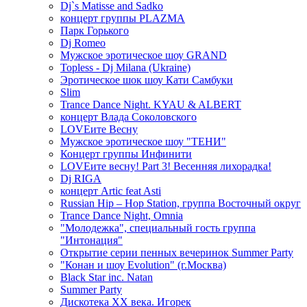
Dj`s Matisse and Sadko
концерт группы PLAZMA
Парк Горького
Dj Romeo
Мужское эротическое шоу GRAND
Topless - Dj Milana (Ukraine)
Эротическое шок шоу Кати Самбуки
Slim
Trance Dance Night. KYAU & ALBERT
концерт Влада Соколовского
LOVEите Весну
Мужское эротическое шоу "ТЕНИ"
Концерт группы Инфинити
LOVEите весну! Part 3! Весенняя лихорадка!
Dj RIGA
концерт Artic feat Asti
Russian Hip – Hop Station, группа Восточный округ
Trance Dance Night, Omnia
"Молодежка", специальный гость группа
"Интонация"
Открытие серии пенных вечеринок Summer Party
"Конан и шоу Evolution" (г.Москва)
Black Star inc. Natan
Summer Party
Дискотека ХХ века. Игорек