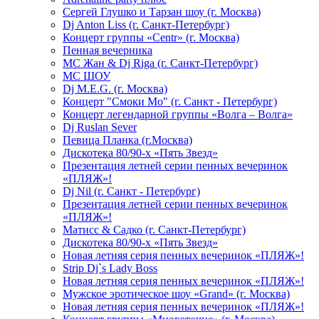
Сергей Глушко и Тарзан шоу (г. Москва)
Dj Anton Liss (г. Санкт-Петербург)
Концерт группы «Centr» (г. Москва)
Пенная вечерника
МС Жан & Dj Riga (г. Санкт-Петербург)
МС ШОУ
Dj M.E.G. (г. Москва)
Концерт "Смоки Мо" (г. Санкт - Петербург)
Концерт легендарной группы «Волга – Волга»
Dj Ruslan Sever
Певица Планка (г.Москва)
Дискотека 80/90-х «Пять Звезд»
Презентация летней серии пенных вечеринок
«ПЛЯЖ»!
Dj Nil (г. Санкт - Петербург)
Презентация летней серии пенных вечеринок
«ПЛЯЖ»!
Матисс & Садко (г. Санкт-Петербург)
Дискотека 80/90-х «Пять Звезд»
Новая летняя серия пенных вечеринок «ПЛЯЖ»!
Strip Dj`s Lady Boss
Новая летняя серия пенных вечеринок «ПЛЯЖ»!
Мужское эротическое шоу «Grand» (г. Москва)
Новая летняя серия пенных вечеринок «ПЛЯЖ»!