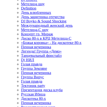
Метелица шоу
Definition
День влюбленных
День защитника отечества
DJ Boyko & Sound Shocking
Международный женский день
Метелица-С шоу
Концерт гр. Мираж
Диско 80-х в КРЦ Метелица-С
«Божья коровка» - На дискотеке 80-х
Пенная вечеринка
Легенда! Группа «Демо»
Танцевальный фристайл
Dj НИЛ
Голая правда
Группа Земляне
Пенная вечеринка
Группа Вирус
Голая правда
Тектоник party
Презентация диска клуба
Русская Ибица
Дискотека 80-х
Пенная вечеринка