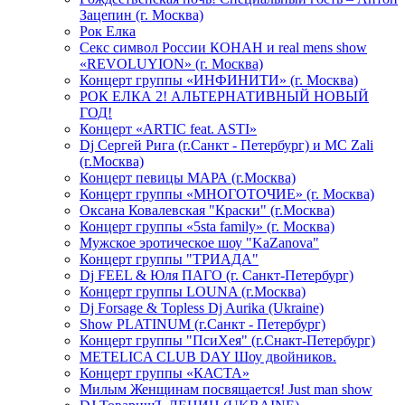
Зацепин (г. Москва)
Рок Елка
Секс символ России КОНАН и real mens show
«REVOLUYION» (г. Москва)
Концерт группы «ИНФИНИТИ» (г. Москва)
РОК ЕЛКА 2! АЛЬТЕРНАТИВНЫЙ НОВЫЙ
ГОД!
Концерт «ARTIC feat. ASTI»
Dj Сергей Рига (г.Санкт - Петербург) и MC Zali
(г.Москва)
Концерт певицы МАРА (г.Москва)
Концерт группы «МНОГОТОЧИЕ» (г. Москва)
Оксана Ковалевская "Краски" (г.Москва)
Концерт группы «5sta family» (г. Москва)
Мужское эротическое шоу "KaZanova"
Концерт группы "ТРИАДА"
Dj FEEL & Юля ПАГО (г. Санкт-Петербург)
Концерт группы LOUNA (г.Москва)
Dj Forsage & Topless Dj Aurika (Ukraine)
Show PLATINUM (г.Санкт - Петербург)
Концерт группы "ПсиХея" (г.Снакт-Петербург)
METELICA CLUB DAY Шоу двойников.
Концерт группы «КАСТА»
Милым Женщинам посвящается! Just man show