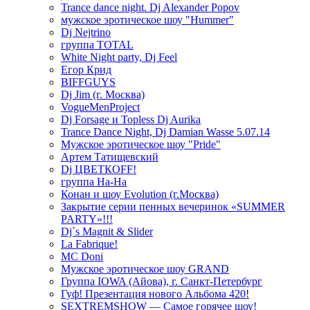
Trance dance night. Dj Alexander Popov
мужское эротическое шоу "Hummer"
Dj Nejtrino
группа TOTAL
White Night party, Dj Feel
Егор Крид
BIFFGUYS
Dj Jim (г. Москва)
VogueMenProject
Dj Forsage и Topless Dj Aurika
Trance Dance Night, Dj Damian Wasse 5.07.14
Мужское эротическое шоу "Pride"
Артем Татищевский
Dj ЦВЕТКOFF!
группа На-На
Конан и шоу Evolution (г.Москва)
Закрытие серии пенных вечеринок «SUMMER
PARTY»!!!
Dj`s Magnit & Slider
La Fabrique!
MC Doni
Мужское эротическое шоу GRAND
Группа IOWA (Айова), г. Санкт-Петербург
Гуф! Презентация нового Альбома 420!
SEXTREMSHOW — Самое горячее шоу!