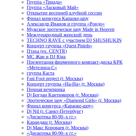
Группа «Триада»
Группа «Ласковый Май»
Открытие весенней клубной сессии
Финал конкурса Караоке-шоу
Александр Иванов и группа «Рондо»
Мужское эротическое шоу Made in Heaven
Международный женский день
TECHNO RAVE с участием DJ SHUSHUKIN
Концерт группы «Quest Pistols»
Птаха (ex. CENTR)
МС Жан и DJ Riga
Презентация фирменного компакт-диска КРК
«Метелица-С»
группа Каста
Fast Foot project (г. Москва)
Концерт группы «На-На» (г. Москва)
Пенная вечеринка
Dj Богдан Кантимиров (г. Москва)
Эротическое шоу «Diamond Girls» (г. Москва)
Финал конкурса «Караоке-шоу»
Dj Nil (г. Санкт-Петербург)
«Дискотека 80-90–х гг.»
Карандаш (г. Москва)
Dj Макс Короваев (г. Москва)
«Дискотека 80-90–х гг.»