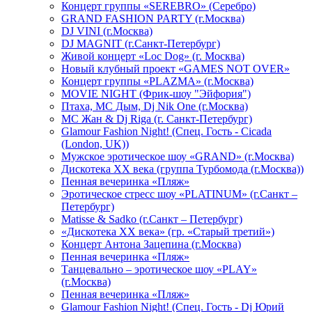
Концерт группы «SEREBRO» (Серебро)
GRAND FASHION PARTY (г.Москва)
DJ VINI (г.Москва)
DJ MAGNIT (г.Санкт-Петербург)
Живой концерт «Loc Dog» (г. Москва)
Новый клубный проект «GAMES NOT OVER»
Концерт группы «PLAZMA» (г.Москва)
MOVIE NIGHT (Фрик-шоу "Эйфория")
Птаха, МС Дым, Dj Nik One (г.Москва)
МС Жан & Dj Riga (г. Санкт-Петербург)
Glamour Fashion Night! (Спец. Гость - Cicada
(London, UK))
Мужское эротическое шоу «GRAND» (г.Москва)
Дискотека XX века (группа Турбомода (г.Москва))
Пенная вечеринка «Пляж»
Эротическое стресс шоу «PLATINUM» (г.Санкт –
Петербург)
Matisse & Sadko (г.Санкт – Петербург)
«Дискотека ХХ века» (гр. «Старый третий»)
Концерт Антона Зацепина (г.Москва)
Пенная вечеринка «Пляж»
Танцевально – эротическое шоу «PLAY»
(г.Москва)
Пенная вечеринка «Пляж»
Glamour Fashion Night! (Спец. Гость - Dj Юрий