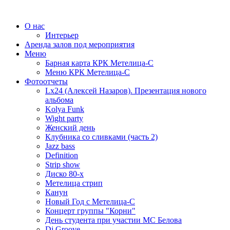
О нас
Интерьер
Аренда залов под мероприятия
Меню
Барная карта КРК Метелица-С
Меню КРК Метелица-С
Фотоотчеты
Lx24 (Алексей Назаров). Презентация нового
альбома
Kolya Funk
Wight party
Женский день
Клубника со сливками (часть 2)
Jazz bass
Definition
Strip show
Диско 80-х
Метелица стрип
Канун
Новый Год с Метелица-С
Концерт группы "Корни"
День студента при участии МС Белова
Dj Groove