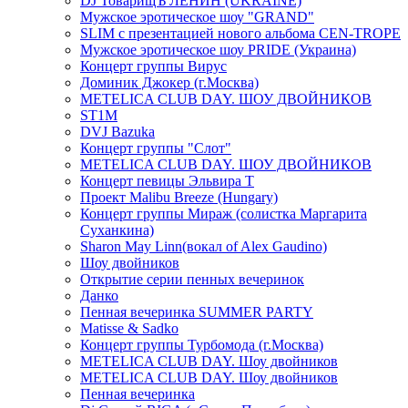
DJ ТоварищЪ ЛЕНИН (UKRAINE)
Мужское эротическое шоу "GRAND"
SLIM с презентацией нового альбома CEN-TROPE
Мужское эротическое шоу PRIDE (Украина)
Концерт группы Вирус
Доминик Джокер (г.Москва)
METELICA CLUB DAY. ШОУ ДВОЙНИКОВ
ST1M
DVJ Bazuka
Концерт группы "Слот"
METELICA CLUB DAY. ШОУ ДВОЙНИКОВ
Концерт певицы Эльвира Т
Проект Malibu Breeze (Hungary)
Концерт группы Мираж (солистка Маргарита
Суханкина)
Sharon May Linn(вокал of Alex Gaudino)
Шоу двойников
Открытие серии пенных вечеринок
Данко
Пенная вечеринка SUMMER PARTY
Matisse & Sadko
Концерт группы Турбомода (г.Москва)
METELICA CLUB DAY. Шоу двойников
METELICA CLUB DAY. Шоу двойников
Пенная вечеринка