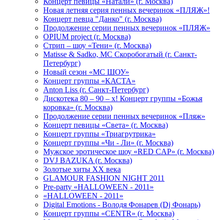
Концерт певицы «Натали» (г. Москва)
Новая летняя серия пенных вечеринок «ПЛЯЖ»!
Концерт певца "Данко" (г. Москва)
Продолжение серии пенных вечеринок «ПЛЯЖ»
OPIUM project (г. Москва)
Стрип – шоу «Тени» (г. Москва)
Matissе & Sadko, MC Скоробогатый (г. Санкт-
Петербург)
Новый сезон «МС ШОУ»
Концерт группы «КАСТА»
Anton Liss (г. Санкт-Петербург)
Дискотека 80 – 90 – х! Концерт группы «Божья
коровка» (г. Москва)
Продолжение серии пенных вечеринок «Пляж»
Концерт певицы «Света» (г. Москва)
Концерт группы «Триагрутрика»
Концерт группы «Чи - Ли» (г. Москва)
Мужское эротическое шоу «RED CAP» (г. Москва)
DVJ BAZUKA (г. Москва)
Золотые хиты XX века
GLAMOUR FASHION NIGHT 2011
Pre-party «HALLOWEEN - 2011»
«HALLOWEEN - 2011»
Digital Emotions - Володя Фонарев (Dj Фонарь)
Концерт группы «CENTR» (г. Москва)