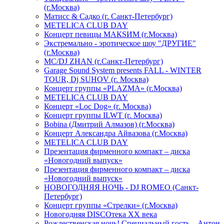
(г.Москва)
Матисс & Садко (г. Санкт-Петербург)
METELICA CLUB DAY
Концерт певицы МАКSИМ (г.Москва)
Экстремально - эротическое шоу "ДРУГИЕ"
(г.Москва)
МС/DJ ZHAN (г.Санкт-Петербург)
Garage Sound System presents FALL - WINTER
TOUR, Dj SUHOV (г. Москва)
Концерт группы «PLAZMA» (г.Москва)
METELICA CLUB DAY
Концерт «Loc Dog» (г. Москва)
Концерт группы ILWT (г. Москва)
Bobina (Дмитрий Алмазов) (г.Москва)
Концерт Александра Айвазова (г.Москва)
METELICA CLUB DAY
Презентация фирменного компакт – диска
«Новогодний выпуск»
Презентация фирменного компакт – диска
«Новогодний выпуск»
НОВОГОДНЯЯ НОЧЬ - DJ ROMEO (Санкт-
Петербург)
Концерт группы «Стрелки» (г.Москва)
Новогодняя DISCOтека ХХ века
Рождественская ночь! Специальный гость – Антон