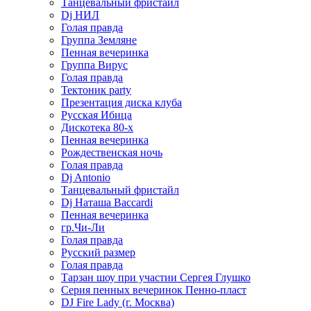
Танцевальный фристайл
Dj НИЛ
Голая правда
Группа Земляне
Пенная вечеринка
Группа Вирус
Голая правда
Тектоник party
Презентация диска клуба
Русская Ибица
Дискотека 80-х
Пенная вечеринка
Рождественская ночь
Голая правда
Dj Antonio
Танцевальный фристайл
Dj Наташа Baccardi
Пенная вечеринка
гр.Чи-Ли
Голая правда
Русский размер
Голая правда
Тарзан шоу при участии Сергея Глушко
Серия пенных вечеринок Пенно-пласт
DJ Fire Lady (г. Москва)