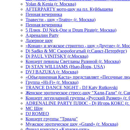
Yolan & Kenia (г. Москва)
AFTERPARTY мото-шоу на пл. Куйбышева
Пенная вечеринка
Травести - шоу «Teatro» (г. Москва)
Пенная вечеринка
5 Плюх, DJ Nick-One и Drum Pirate(г. Москва)
Адреналин Party
Лазерное шоу
«Конан» и мужское стриптиз - шоу «Другие» (г. Мос
Dj Sadko & МС Скоробогатый (г.Санкт-Петербург)
Dj PAUL VINITSKY (г.Москва)
Концерт певицы Светланы Разиной (г. Москва)
Dj STAN WILLIAMS (Нью-Йорк, USA)
DVJ BAZUKA (г. Москва)
«Объединенная Каста» представляет «Песочные лю
Группа «Hi-Fi» (г. Москва)
TRANCE DANCE NIGHT - DJ Katy Rutkovski
Женское эротическое стресс-шоу "Хали-Гали" (г. Са
Концерт легендарной группы «Русский Размер» (г. 
ADRENALINE PARTY ПЛЮС - Dj Игорь КОКС (г. 
MC Шоу
DJ ROMEO
Концерт группы "Триада"
Мужское эротическое шоу «Grand» (г. Москва)
Финал конкурса «Караоке-шоу»