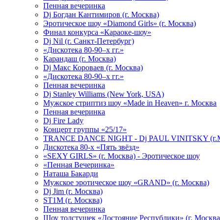
Пенная вечеринка
Dj Богдан Кантимиров (г. Москва)
Эротическое шоу «Diamond Girls» (г. Москва)
Финал конкурса «Караоке-шоу»
Dj Nil (г. Санкт-Петербург)
«Дискотека 80-90–х гг.»
Карандаш (г. Москва)
Dj Макс Короваев (г. Москва)
«Дискотека 80-90–х гг.»
Пенная вечеринка
Dj Stanley Williams (New York, USA)
Мужское стриптиз шоу «Made in Heaven» г. Москва
Пенная вечеринка
Dj Fire Lady
Концерт группы «25/17»
TRANCE DANCE NIGHT - Dj PAUL VINITSKY (г.М
Дискотека 80-х «Пять звёзд»
«SEXY GIRLS» (г. Москва) - Эротическое шоу
«Пенная Вечеринка»
Hаташа Бакарди
Мужское эротическое шоу «GRAND» (г. Москва)
Dj Jim (г. Москва)
ST1M (г. Москва)
Пенная вечеринка
Шоу толстушек «Достояние Республики» (г. Москва