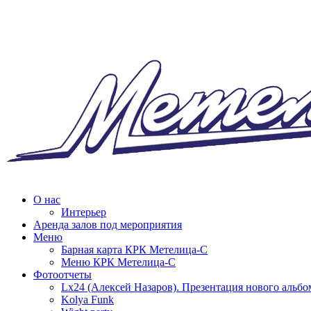
О нас
Интерьер
Аренда залов под мероприятия
Меню
Барная карта КРК Метелица-С
Меню КРК Метелица-С
Фотоотчеты
Lx24 (Алексей Назаров). Презентация нового альбо
Kolya Funk