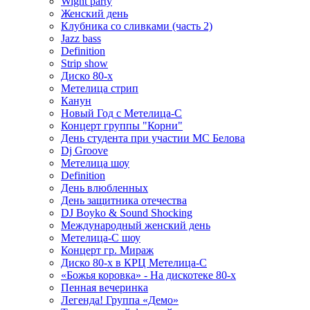
Wight party
Женский день
Клубника со сливками (часть 2)
Jazz bass
Definition
Strip show
Диско 80-х
Метелица стрип
Канун
Новый Год с Метелица-С
Концерт группы "Корни"
День студента при участии МС Белова
Dj Groove
Метелица шоу
Definition
День влюбленных
День защитника отечества
DJ Boyko & Sound Shocking
Международный женский день
Метелица-С шоу
Концерт гр. Мираж
Диско 80-х в КРЦ Метелица-С
«Божья коровка» - На дискотеке 80-х
Пенная вечеринка
Легенда! Группа «Демо»