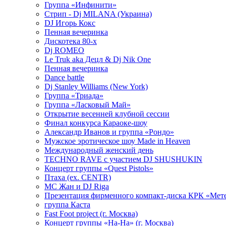
Группа «Инфинити»
Стрип - Dj MILANA (Украина)
DJ Игорь Кокс
Пенная вечеринка
Дискотека 80-х
Dj ROMEO
Le Truk aka Децл & Dj Nik One
Пенная вечеринка
Dance battle
Dj Stanley Williams (New York)
Группа «Триада»
Группа «Ласковый Май»
Открытие весенней клубной сессии
Финал конкурса Караоке-шоу
Александр Иванов и группа «Рондо»
Мужское эротическое шоу Made in Heaven
Международный женский день
TECHNO RAVE с участием DJ SHUSHUKIN
Концерт группы «Quest Pistols»
Птаха (ex. CENTR)
МС Жан и DJ Riga
Презентация фирменного компакт-диска КРК «Мет
группа Каста
Fast Foot project (г. Москва)
Концерт группы «На-На» (г. Москва)