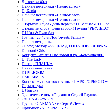
Дискотека 80-х
Пенные вечеринки «Пенно-пласт»
Dj Kenia
Пенные вечеринки «Пенно-пласт»
Пенные вечеринки «Пенно-пласт»
Открытие клуба - день первый! DJ Matisse & DJ Sad
Открытие клуба - день второй! Группа "РЕФЛЕКС"
DJ Нил & Evan Sax
Группа «23:45 & Лоя (5ivesta Family)»
Пенная вечеринка
«Поезд Молодежи».
ВЛАД ТОПАЛОВ. «ДОМ-2»
Daimond Girls
Концерт Татьяны Ивановой и гр. «Комбинация»
Dj Fire Lady
Певица ПЛАНКА
Пенная вечеринка
DJ PILIGRIM
DMC SIMON
Концерт музыкантов группы «ПАРК ГОРЬКОГО»
Игры разума
DJ Базука
Эротическое шоу «Тарзан» и Сергей Глушко
«АССАИ» (ex-KREC)
Группа «CARMAN» и Сергей Лемох
Фрик-шоу «STRANA OZZ»