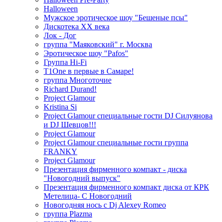
Halloween
Мужское эротическое шоу "Бешеные псы"
Дискотека ХХ века
Лок - Дог
группа "Маяковский" г. Москва
Эротическое шоу "Pafos"
Группа Hi-Fi
T1One в первые в Самаре!
группа Многоточие
Richard Durand!
Project Glamour
Kristina Si
Project Glamour специальные гости DJ Силуянова
и DJ Шевцов!!!
Project Glamour
Project Glamour специальные гости группа
FRANKY
Project Glamour
Презентация фирменного компакт - диска
"Новогодний выпуск"
Презентация фирменного компакт диска от КРК
Метелица- С Новогодний
Новогодняя нось с Dj Alexey Romeo
группа Plazma