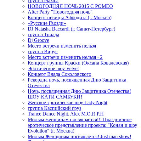
группа Plazma
НОВОГОДНЯЯ НОЧЬ 2015 C РОМЕО
After Party "Новогодняя ночь"
Концерт певицы Афродита (г. Москва)
«Русские Гвозди»
DJ Natasha Baccardi (г. Санкт-Петербург)
группа Триада
Dj Groove
Место встречи изменить нельзя
группа Вирус
Место встречи изменить нельзя - 2
Концерт группы Краски (Оксана Ковалевская)
Эротическое шоу Velvet
Концерт Влада Соколовского
Рекордна ночь, посвященная Дню Защитника
Отечества
Ночь, посвященная Дню Защитника Отечества!
ШОУ КАТИ САМБУКИ!
Женское эротическое шоу Lady Night
группа Каспийский груз
Trance Dance Night. Alex M.O.R.P.H
Милым женщинам посвящается!!! Праздничное
эротическое представление проекта: "Конан и шоу
Evolution" (г. Москва)
Милым Женщинам посвящается! Just man show!