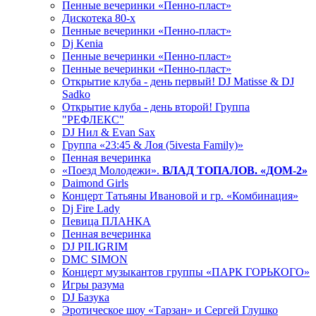
Пенные вечеринки «Пенно-пласт»
Дискотека 80-х
Пенные вечеринки «Пенно-пласт»
Dj Kenia
Пенные вечеринки «Пенно-пласт»
Пенные вечеринки «Пенно-пласт»
Открытие клуба - день первый! DJ Matisse & DJ
Sadko
Открытие клуба - день второй! Группа
"РЕФЛЕКС"
DJ Нил & Evan Sax
Группа «23:45 & Лоя (5ivesta Family)»
Пенная вечеринка
«Поезд Молодежи».
ВЛАД ТОПАЛОВ. «ДОМ-2»
Daimond Girls
Концерт Татьяны Ивановой и гр. «Комбинация»
Dj Fire Lady
Певица ПЛАНКА
Пенная вечеринка
DJ PILIGRIM
DMC SIMON
Концерт музыкантов группы «ПАРК ГОРЬКОГО»
Игры разума
DJ Базука
Эротическое шоу «Тарзан» и Сергей Глушко