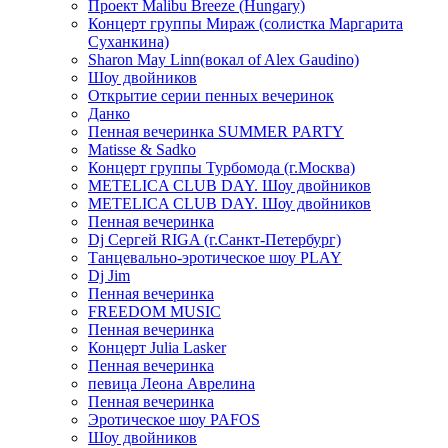
Проект Malibu Breeze (Hungary)
Концерт группы Мираж (солистка Маргарита
Суханкина)
Sharon May Linn(вокал of Alex Gaudino)
Шоу двойников
Открытие серии пенных вечеринок
Данко
Пенная вечеринка SUMMER PARTY
Matisse & Sadko
Концерт группы Турбомода (г.Москва)
METELICA CLUB DAY. Шоу двойников
METELICA CLUB DAY. Шоу двойников
Пенная вечеринка
Dj Сергей RIGA (г.Санкт-Петербург)
Танцевально-эротическое шоу PLAY
Dj Jim
Пенная вечеринка
FREEDOM MUSIC
Пенная вечеринка
Концерт Julia Lasker
Пенная вечеринка
певица Леона Аврелина
Пенная вечеринка
Эротическое шоу PAFOS
Шоу двойников