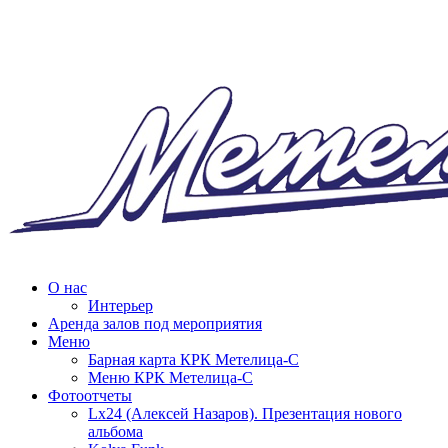
О нас
Интерьер
Аренда залов под мероприятия
Меню
Барная карта КРК Метелица-С
Меню КРК Метелица-С
Фотоотчеты
Lx24 (Алексей Назаров). Презентация нового
альбома