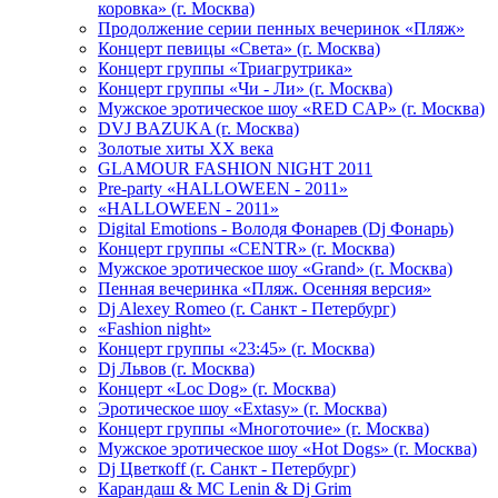
коровка» (г. Москва)
Продолжение серии пенных вечеринок «Пляж»
Концерт певицы «Света» (г. Москва)
Концерт группы «Триагрутрика»
Концерт группы «Чи - Ли» (г. Москва)
Мужское эротическое шоу «RED CAP» (г. Москва)
DVJ BAZUKA (г. Москва)
Золотые хиты XX века
GLAMOUR FASHION NIGHT 2011
Pre-party «HALLOWEEN - 2011»
«HALLOWEEN - 2011»
Digital Emotions - Володя Фонарев (Dj Фонарь)
Концерт группы «CENTR» (г. Москва)
Мужское эротическое шоу «Grand» (г. Москва)
Пенная вечеринка «Пляж. Осенняя версия»
Dj Alexey Romeo (г. Санкт - Петербург)
«Fashion night»
Концерт группы «23:45» (г. Москва)
Dj Львов (г. Москва)
Концерт «Loc Dog» (г. Москва)
Эротическое шоу «Extasy» (г. Москва)
Концерт группы «Многоточие» (г. Москва)
Мужское эротическое шоу «Hot Dogs» (г. Москва)
Dj Цветкоff (г. Санкт - Петербург)
Карандаш & МС Lenin & Dj Grim