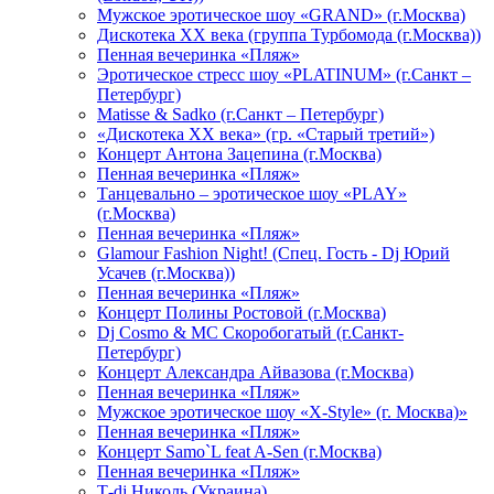
Мужское эротическое шоу «GRAND» (г.Москва)
Дискотека XX века (группа Турбомода (г.Москва))
Пенная вечеринка «Пляж»
Эротическое стресс шоу «PLATINUM» (г.Санкт –
Петербург)
Matisse & Sadko (г.Санкт – Петербург)
«Дискотека ХХ века» (гр. «Старый третий»)
Концерт Антона Зацепина (г.Москва)
Пенная вечеринка «Пляж»
Танцевально – эротическое шоу «PLAY»
(г.Москва)
Пенная вечеринка «Пляж»
Glamour Fashion Night! (Спец. Гость - Dj Юрий
Усачев (г.Москва))
Пенная вечеринка «Пляж»
Концерт Полины Ростовой (г.Москва)
Dj Cosmo & МС Скоробогатый (г.Санкт-
Петербург)
Концерт Александра Айвазова (г.Москва)
Пенная вечеринка «Пляж»
Мужское эротическое шоу «X-Style» (г. Москва)»
Пенная вечеринка «Пляж»
Концерт Samo`L feat A-Sen (г.Москва)
Пенная вечеринка «Пляж»
Т-dj Николь (Украина)