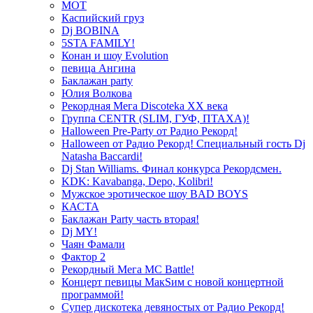
МОТ
Каспийский груз
Dj BOBINA
5STA FAMILY!
Конан и шоу Evolution
певица Ангина
Баклажан party
Юлия Волкова
Рекордная Мега Discoteka XX века
Группа CENTR (SLIM, ГУФ, ПТАХА)!
Halloween Pre-Party от Радио Рекорд!
Halloween от Радио Рекорд! Специальный гость Dj
Natasha Baccardi!
Dj Stan Williams. Финал конкурса Рекордсмен.
KDK: Kavabanga, Depo, Kolibri!
Мужское эротическое шоу BAD BOYS
КАСТА
Баклажан Party часть вторая!
Dj MY!
Чаян Фамали
Фактор 2
Рекордный Мега МС Battle!
Концерт певицы МакSим с новой концертной
программой!
Супер дискотека девяностых от Радио Рекорд!