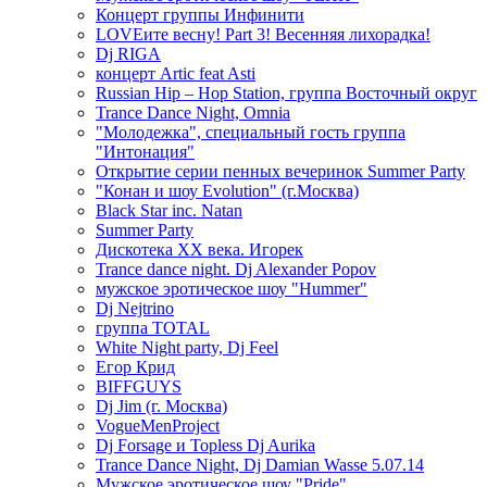
Концерт группы Инфинити
LOVEите весну! Part 3! Весенняя лихорадка!
Dj RIGA
концерт Artic feat Asti
Russian Hip – Hop Station, группа Восточный округ
Trance Dance Night, Omnia
"Молодежка", специальный гость группа
"Интонация"
Открытие серии пенных вечеринок Summer Party
"Конан и шоу Evolution" (г.Москва)
Black Star inc. Natan
Summer Party
Дискотека ХХ века. Игорек
Trance dance night. Dj Alexander Popov
мужское эротическое шоу "Hummer"
Dj Nejtrino
группа TOTAL
White Night party, Dj Feel
Егор Крид
BIFFGUYS
Dj Jim (г. Москва)
VogueMenProject
Dj Forsage и Topless Dj Aurika
Trance Dance Night, Dj Damian Wasse 5.07.14
Мужское эротическое шоу "Pride"