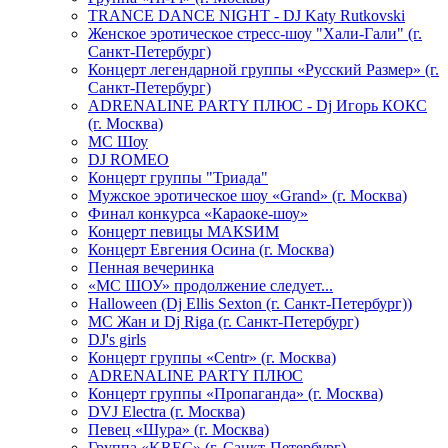
TRANCE DANCE NIGHT - DJ Katy Rutkovski
Женское эротическое стресс-шоу "Хали-Гали" (г.
Санкт-Петербург)
Концерт легендарной группы «Русский Размер» (г.
Санкт-Петербург)
ADRENALINE PARTY ПЛЮС - Dj Игорь КОКС
(г. Москва)
MC Шоу
DJ ROMEO
Концерт группы "Триада"
Мужское эротическое шоу «Grand» (г. Москва)
Финал конкурса «Караоке-шоу»
Концерт певицы МАКSИМ
Концерт Евгения Осина (г. Москва)
Пенная вечеринка
«МС ШОУ» продолжение следует...
Halloween (Dj Ellis Sexton (г. Санкт-Петербург))
МС Жан и Dj Riga (г. Санкт-Петербург)
DJ's girls
Концерт группы «Centr» (г. Москва)
ADRENALINE PARTY ПЛЮС
Концерт группы «Пропаганда» (г. Москва)
DVJ Electra (г. Москва)
Певец «Шура» (г. Москва)
Группа «KREC» (г. Санкт-Петербург)