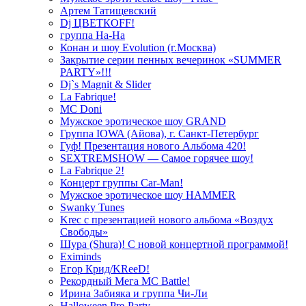
Артем Татищевский
Dj ЦВЕТКOFF!
группа На-На
Конан и шоу Evolution (г.Москва)
Закрытие серии пенных вечеринок «SUMMER
PARTY»!!!
Dj`s Magnit & Slider
La Fabrique!
MC Doni
Мужское эротическое шоу GRAND
Группа IOWA (Айова), г. Санкт-Петербург
Гуф! Презентация нового Альбома 420!
SEXTREMSHOW — Самое горячее шоу!
La Fabrique 2!
Концерт группы Car-Man!
Мужское эротическое шоу HAMMER
Swanky Tunes
Krec с презентацией нового альбома «Воздух
Свободы»
Шура (Shura)! С новой концертной программой!
Eximinds
Егор Крид/KReeD!
Рекордный Мега МС Battle!
Ирина Забияка и группа Чи-Ли
Halloween Pre-Party