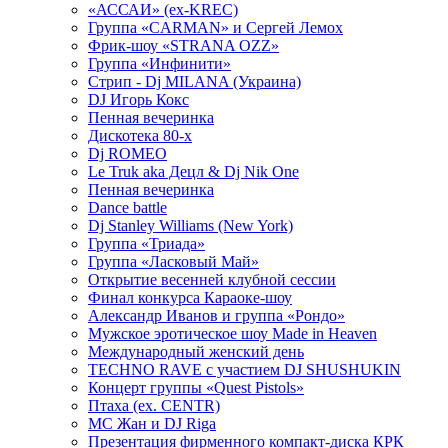
«АССАИ» (ex-KREC)
Группа «CARMAN» и Сергей Лемох
Фрик-шоу «STRANA OZZ»
Группа «Инфинити»
Стрип - Dj MILANA (Украина)
DJ Игорь Кокс
Пенная вечеринка
Дискотека 80-х
Dj ROMEO
Le Truk aka Децл & Dj Nik One
Пенная вечеринка
Dance battle
Dj Stanley Williams (New York)
Группа «Триада»
Группа «Ласковый Май»
Открытие весенней клубной сессии
Финал конкурса Караоке-шоу
Александр Иванов и группа «Рондо»
Мужское эротическое шоу Made in Heaven
Международный женский день
TECHNO RAVE с участием DJ SHUSHUKIN
Концерт группы «Quest Pistols»
Птаха (ex. CENTR)
МС Жан и DJ Riga
Презентация фирменного компакт-диска КРК