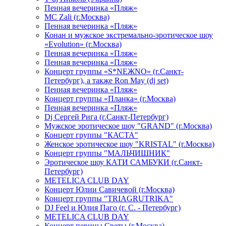
Пенная вечеринка «Пляж»
МС Zali (г.Москва)
Пенная вечеринка «Пляж»
Конан и мужское экстремально-эротическое шоу
«Evolution» (г.Москва)
Пенная вечеринка «Пляж»
Пенная вечеринка «Пляж»
Концерт группы «S*NEЖNO» (г.Санкт-
Петербург), а также Ron May (dj set)
Пенная вечеринка «Пляж»
Концерт группы «Планка» (г.Москва)
Пенная вечеринка «Пляж»
Dj Сергей Рига (г.Санкт-Петербург)
Мужское эротическое шоу "GRAND" (г.Москва)
Концерт группы "КАСТА"
Женское эротическое шоу "KRISTAL" (г.Москва)
Концерт группы "МАЛЬЧИШНИК"
Эротическое шоу КАТИ САМБУКИ (г.Санкт-
Петербург)
METELICA CLUB DAY
Концерт Юлии Савичевой (г.Москва)
Концерт группы "TRIAGRUTRIKA"
DJ Feel и Юлия Паго (г. С. - Петербург)
METELICA CLUB DAY
Концерт певицы Светы (г.Москва)