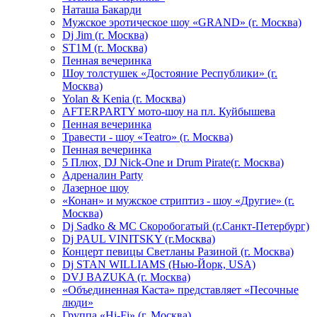
Hаташа Бакарди
Мужское эротическое шоу «GRAND» (г. Москва)
Dj Jim (г. Москва)
ST1M (г. Москва)
Пенная вечеринка
Шоу толстушек «Достояние Республики» (г.
Москва)
Yolan & Kenia (г. Москва)
AFTERPARTY мото-шоу на пл. Куйбышева
Пенная вечеринка
Травести - шоу «Teatro» (г. Москва)
Пенная вечеринка
5 Плюх, DJ Nick-One и Drum Pirate(г. Москва)
Адреналин Party
Лазерное шоу
«Конан» и мужское стриптиз - шоу «Другие» (г.
Москва)
Dj Sadko & МС Скоробогатый (г.Санкт-Петербург)
Dj PAUL VINITSKY (г.Москва)
Концерт певицы Светланы Разиной (г. Москва)
Dj STAN WILLIAMS (Нью-Йорк, USA)
DVJ BAZUKA (г. Москва)
«Объединенная Каста» представляет «Песочные
люди»
Группа «Hi-Fi» (г. Москва)