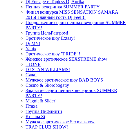
Dj Forsage и Topless Dj Aurika
Пенная вечеринка SUMMER PARTY
Финал конкурса MISS SENSATION SAMARA
2015! Главный гость Dj Feel!!!
Продолжение серии пенных вечеринок SUMMER
PARTY!
Группа ЦельРазгром!
Эротическое шоу Extasy!
Dj MY!
Yanix
Эротическое шоу "PRIDE"!
Женское эротическое SEXSTREME show
T1ONE
DJ STAN WILLIAMS!
Сява!
Мужское эротическое шоу BAD BOYS
Cosmo & Skorobogatiy
Закрытие серии пенных вечеринок SUMMER
PARTY!
Magnit & Slider!
Птаха
группа Инфинити
Kristina Si
Мужское эротическое Sexmanshow
TRAP CLUB SHOW!