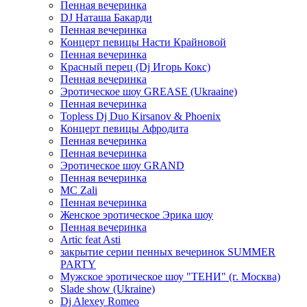
Пенная вечеринка
DJ Наташа Бакарди
Пенная вечеринка
Концерт певицы Насти Крайновой
Пенная вечеринка
Красный перец (Dj Игорь Кокс)
Пенная вечеринка
Эротическое шоу GREASE (Ukraaine)
Пенная вечеринка
Topless Dj Duo Kirsanov & Phoenix
Концерт певицы Афродита
Пенная вечеринка
Пенная вечеринка
Эротическое шоу GRAND
Пенная вечеринка
MC Zali
Пенная вечеринка
Женское эротическое Эрика шоу
Пенная вечеринка
Artic feat Asti
закрытие серии пенных вечеринок SUMMER
PARTY
Мужское эротическое шоу "ТЕНИ" (г. Москва)
Slade show (Ukraine)
Dj Alexey Romeo