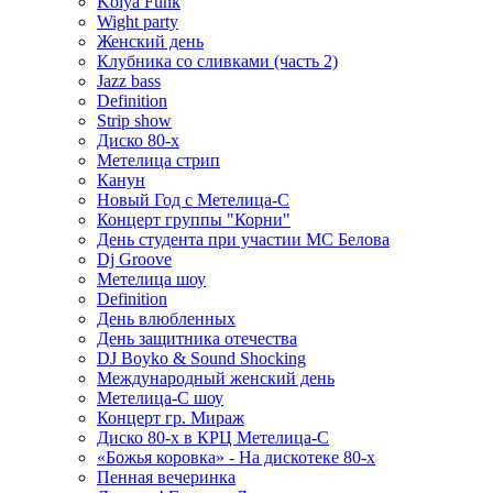
Kolya Funk
Wight party
Женский день
Клубника со сливками (часть 2)
Jazz bass
Definition
Strip show
Диско 80-х
Метелица стрип
Канун
Новый Год с Метелица-С
Концерт группы "Корни"
День студента при участии МС Белова
Dj Groove
Метелица шоу
Definition
День влюбленных
День защитника отечества
DJ Boyko & Sound Shocking
Международный женский день
Метелица-С шоу
Концерт гр. Мираж
Диско 80-х в КРЦ Метелица-С
«Божья коровка» - На дискотеке 80-х
Пенная вечеринка