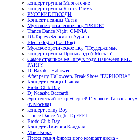
концерт группы Многоточие
концерт группы Братья Гримм
РУССКИЕ ГВОЗДИ
Концерт певицы Света
Мужское эротическое шоу "PRIDE"
Trance Dance Night, OMNIA
DJ-Topless Форсаж и Аурика
Electrodog 2 (Loc Dog)
Мужское эротическое шоу "Неудержимые"
концерт группы Пропаганда (г.Москва)
Самое страшное МС шоу в году. Halloween PRE-
PARTY
Dj Bazuka_Halloween
After party Halloween, Freak Show "EUPHORIA"
Концерт певицы Бьянка
Erotic Club Day
Dj Natasha Baccardi
Эротический театр «Сергей Глушко и Тарзан-шоу»
(г. Москва)
концерт Johny Boy
Trance Dance Night. Dj FEEL
Erotic Club Day
Концерт Дмитрия Колдуна
Макс Корж
Презентация фирменного компакт диска -