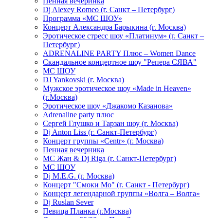
Пенная вечеринка
Dj Alexey Romeo (г. Санкт – Петербург)
Программа «МС ШОУ»
Концерт Александра Барыкина (г. Москва)
Эротическое стресс шоу «Платинум» (г. Санкт –
Петербург)
ADRENALINE PARTY Плюс – Women Dance
Скандальное концертное шоу "Репера СЯВА"
МС ШОУ
DJ Yankovski (г. Москва)
Мужское эротическое шоу «Made in Heaven»
(г.Москва)
Эротическое шоу «Джакомо Казанова»
Adrenaline party плюс
Сергей Глушко и Тарзан шоу (г. Москва)
Dj Anton Liss (г. Санкт-Петербург)
Концерт группы «Centr» (г. Москва)
Пенная вечерника
МС Жан & Dj Riga (г. Санкт-Петербург)
МС ШОУ
Dj M.E.G. (г. Москва)
Концерт "Смоки Мо" (г. Санкт - Петербург)
Концерт легендарной группы «Волга – Волга»
Dj Ruslan Sever
Певица Планка (г.Москва)