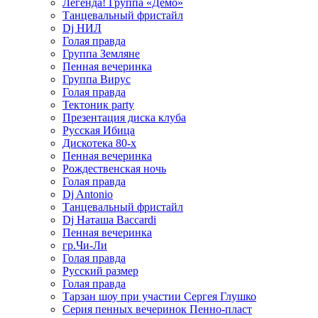
Легенда! Группа «Демо»
Танцевальный фристайл
Dj НИЛ
Голая правда
Группа Земляне
Пенная вечеринка
Группа Вирус
Голая правда
Тектоник party
Презентация диска клуба
Русская Ибица
Дискотека 80-х
Пенная вечеринка
Рождественская ночь
Голая правда
Dj Antonio
Танцевальный фристайл
Dj Наташа Baccardi
Пенная вечеринка
гр.Чи-Ли
Голая правда
Русский размер
Голая правда
Тарзан шоу при участии Сергея Глушко
Серия пенных вечеринок Пенно-пласт