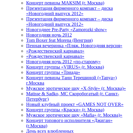
Концерт певицы МАКSIМ (г. Москва)
Презентация фирменного компакт – диска
«Новогодний выпуск 2012»
Презентация фирменного компакт – диска
«Новогодний выпуск 2012»
Новогоднее Pre-Party «Zamorozki show»
Новогодняя ночь 2012
Tom Boxer feat Morena (Венгрия)
Пенная вечеринка «Пляж. Новогодняя версия»
«Рождественский карнавал»
«Рождественский карнавал»
Новогодняя ночь 2012 «по-старому»
Концерт группы «VIRUS» (г. Москва)
Концерт группы «Триада»
Концерт певицы Тани Терешиной («Tanya»)
г.Москва
Мужское эротическое шоу «X-Style» (г. Москва)»
Matissе & Sadko, MC Скоробогатый (г. Санкт-
Петербург)
Новый клубный проект «GAMES NOT OVER»
Концерт группы «Краски» (г. Москва)
Мужское эротическое шоу «Mafia» (г. Москва)»
Концерт топового исполнителя «Джиган»
(г.Москва)
День всех влюбленных