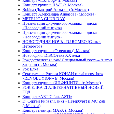
Концерт «Loc Dog» (г. Москва)
Концерт группы ILWT (г. Москва)
Bobina (Дмитрий Алмазов) (г.Москва)
Концерт Александра Айвазова (г.Москва)
METELICA CLUB DAY
Презентация фирменного компакт – диска
«Новогодний выпуск»
Презентация фирменного компакт – диска
«Новогодний выпуск»
НОВОГОДНЯЯ НОЧЬ - DJ ROMEO (Санкт-
Петербург)
Концерт группы «Стрелки» (г.Москва)
Новогодняя DISCOтека ХХ века
Рождественская ночь! Специальный гость – Антон
Зацепин (г. Москва)
Рок Елка
Секс символ России КОНАН и real mens show
«REVOLUYION» (г. Москва)
Концерт группы «ИНФИНИТИ» (г. Москва)
РОК ЕЛКА 2! АЛЬТЕРНАТИВНЫЙ НОВЫЙ
ГОД!
Концерт «ARTIC feat. ASTI»
Dj Сергей Рига (г.Санкт - Петербург) и MC Zali
(г.Москва)
Концерт певицы МАРА (г.Москва)