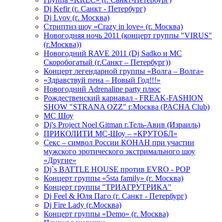
Dj Kefir (г. Санкт - Петербург)
Dj Lvov (г. Москва)
Стриптиз шоу «Crazy in love» (г. Москва)
Новогодняя ночь 2011 (концерт группы "VIRUS"
(г.Москва))
Новогодний RAVE 2011 (Dj Sadko и MC
Скоробогатый (г.Санкт – Петербург))
Концерт легендарной группы «Волга – Волга»
«Здравствуй пена – Новый Год!!!»
Новогодний Adrenaline party плюс
Рождественский карнавал - FREAK-FASHION
SHOW "STRANA OZZ" г.Москва (PACHA Club)
MC Шоу
Dj's Project Noel Gitman г.Тель-Авив (Израиль)
ПРИКОЛИТИ МС-Шоу – «КРУТОБЛ»
Секс – символ России КОНАН при участии
мужского эротического экстримального шоу
«Другие»
Dj`s BATTLE HOUSE против EVRO - POP
Концерт группы «5sta family» (г. Москва)
Концерт группы "ТРИАГРУТРИКА"
Dj Feel & Юля Паго (г. Санкт - Петербург)
Dj Fire Lady (г.Москва)
Концерт группы «Demo» (г. Москва)