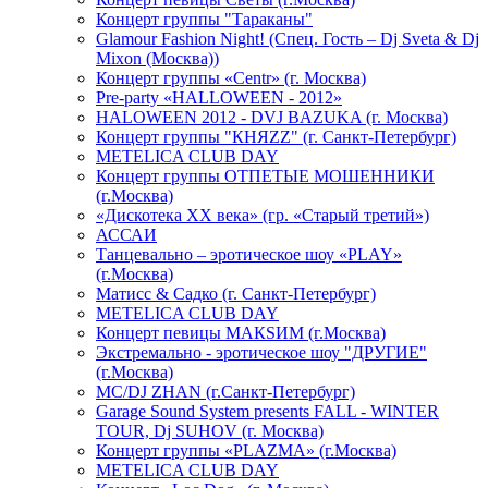
Концерт группы "Тараканы"
Glamour Fashion Night! (Спец. Гость – Dj Sveta & Dj
Mixon (Москва))
Концерт группы «Centr» (г. Москва)
Pre-party «HALLOWEEN - 2012»
HALOWEEN 2012 - DVJ BAZUKA (г. Москва)
Концерт группы "КНЯZZ" (г. Санкт-Петербург)
METELICA CLUB DAY
Концерт группы ОТПЕТЫЕ МОШЕННИКИ
(г.Москва)
«Дискотека ХХ века» (гр. «Старый третий»)
АССАИ
Танцевально – эротическое шоу «PLAY»
(г.Москва)
Матисс & Садко (г. Санкт-Петербург)
METELICA CLUB DAY
Концерт певицы МАКSИМ (г.Москва)
Экстремально - эротическое шоу "ДРУГИЕ"
(г.Москва)
МС/DJ ZHAN (г.Санкт-Петербург)
Garage Sound System presents FALL - WINTER
TOUR, Dj SUHOV (г. Москва)
Концерт группы «PLAZMA» (г.Москва)
METELICA CLUB DAY