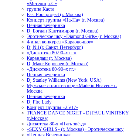
«Метелица-С»
группа Каста
Fast Foot project (г. Москва)
Концерт группы «На-На» (г. Москва)
Пенная вечеринка
Dj Богдан Кантимиров (г. Москва)
Эротическое шоу «Diamond Girls» (г. Москва)
Финал конкурса «Караоке-шоу»
Dj Nil (г. Санкт-Петербург)
«Дискотека 80-90–х гг.»
Карандаш (г. Москва)
Dj Макс Короваев (г. Москва)
«Дискотека 80-90–х гг.»
Пенная вечеринка
Dj Stanley Williams (New York, USA)
Мужское стриптиз шоу «Made in Heaven» г.
Москва
Пенная вечеринка
Dj Fire Lady
Концерт группы «25/17»
TRANCE DANCE NIGHT - Dj PAUL VINITSKY
(г.Москва)
Дискотека 80-х «Пять звёзд»
«SEXY GIRLS» (г. Москва) - Эротическое шоу
«Пенная Вечеринка»