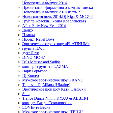
Новогодний выпуск 2014
Презентация фирменного компакт диска -
Новогодний выпуск 2014 часть 2.
Новогодняя ночь 2014.Dj Riga & MC Zali
Группа Краски(Оксана Ковалевская)
After Party New Year 2014
Данко
Планка
Проект Revel Boys
Эротическое стресс шоу «PLATINUM»
группа ILWT
дуэт Лето
DINO MC 47
Dj`s Matisse and Sadko
концерт группы PLAZMA
Парк Горького
Dj Romeo
Мужское эротическое шоу GRAND
Topless - Dj Milana (Ukraine)
Эротическое шок шоу Кати Самбуки
Slim
Trance Dance Night. KYAU & ALBERT
концерт Влада Соколовского
LOVEите Весну
Мужское эротическое шоу "ТЕНИ"