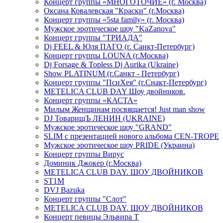
Концерт группы «МНОГОТОЧИЕ» (г. Москва)
Оксана Ковалевская "Краски" (г.Москва)
Концерт группы «5sta family» (г. Москва)
Мужское эротическое шоу "KaZanova"
Концерт группы "ТРИАДА"
Dj FEEL & Юля ПАГО (г. Санкт-Петербург)
Концерт группы LOUNA (г.Москва)
Dj Forsage & Topless Dj Aurika (Ukraine)
Show PLATINUM (г.Санкт - Петербург)
Концерт группы "ПсиХея" (г.Снакт-Петербург)
METELICA CLUB DAY Шоу двойников.
Концерт группы «КАСТА»
Милым Женщинам посвящается! Just man show
DJ ТоварищЪ ЛЕНИН (UKRAINE)
Мужское эротическое шоу "GRAND"
SLIM с презентацией нового альбома CEN-TROPE
Мужское эротическое шоу PRIDE (Украина)
Концерт группы Вирус
Доминик Джокер (г.Москва)
METELICA CLUB DAY. ШОУ ДВОЙНИКОВ
ST1M
DVJ Bazuka
Концерт группы "Слот"
METELICA CLUB DAY. ШОУ ДВОЙНИКОВ
Концерт певицы Эльвира Т