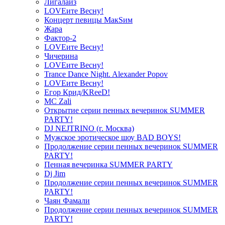
Лигалайз
LOVEите Весну!
Концерт певицы МакSим
Жара
Фактор-2
LOVEите Весну!
Чичерина
LOVEите Весну!
Trance Dance Night. Alexander Popov
LOVEите Весну!
Егор Крид/KReeD!
MC Zali
Открытие серии пенных вечеринок SUMMER
PARTY!
DJ NEJTRINO (г. Москва)
Мужское эротическое шоу BAD BOYS!
Продолжение серии пенных вечеринок SUMMER
PARTY!
Пенная вечеринка SUMMER PARTY
Dj Jim
Продолжение серии пенных вечеринок SUMMER
PARTY!
Чаян Фамали
Продолжение серии пенных вечеринок SUMMER
PARTY!