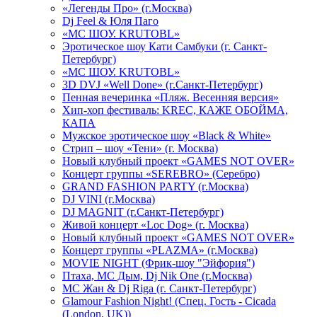
«Легенды Про» (г.Москва)
Dj Feel & Юля Паго
«МС ШОУ. KRUTOBL»
Эротическое шоу Кати Самбуки (г. Санкт-
Петербург)
«МС ШОУ. KRUTOBL»
3D DVJ «Well Done» (г.Санкт-Петербург)
Пенная вечеринка «Пляж. Весенняя версия»
Хип-хоп фестиваль: KREC, КАЖЕ ОБОЙМА,
КАПА
Мужское эротическое шоу «Black & White»
Стрип – шоу «Тени» (г. Москва)
Новый клубный проект «GAMES NOT OVER»
Концерт группы «SEREBRO» (Серебро)
GRAND FASHION PARTY (г.Москва)
DJ VINI (г.Москва)
DJ MAGNIT (г.Санкт-Петербург)
Живой концерт «Loc Dog» (г. Москва)
Новый клубный проект «GAMES NOT OVER»
Концерт группы «PLAZMA» (г.Москва)
MOVIE NIGHT (Фрик-шоу "Эйфория")
Птаха, МС Дым, Dj Nik One (г.Москва)
МС Жан & Dj Riga (г. Санкт-Петербург)
Glamour Fashion Night! (Спец. Гость - Cicada
(London, UK))