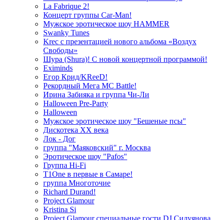
La Fabrique 2!
Концерт группы Car-Man!
Мужское эротическое шоу HAMMER
Swanky Tunes
Krec с презентацией нового альбома «Воздух
Свободы»
Шура (Shura)! С новой концертной программой!
Eximinds
Егор Крид/KReeD!
Рекордный Мега МС Battle!
Ирина Забияка и группа Чи-Ли
Halloween Pre-Party
Halloween
Мужское эротическое шоу "Бешеные псы"
Дискотека ХХ века
Лок - Дог
группа "Маяковский" г. Москва
Эротическое шоу "Pafos"
Группа Hi-Fi
T1One в первые в Самаре!
группа Многоточие
Richard Durand!
Project Glamour
Kristina Si
Project Glamour специальные гости DJ Силуянова