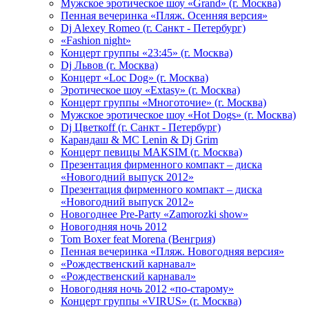
Мужское эротическое шоу «Grand» (г. Москва)
Пенная вечеринка «Пляж. Осенняя версия»
Dj Alexey Romeo (г. Санкт - Петербург)
«Fashion night»
Концерт группы «23:45» (г. Москва)
Dj Львов (г. Москва)
Концерт «Loc Dog» (г. Москва)
Эротическое шоу «Extasy» (г. Москва)
Концерт группы «Многоточие» (г. Москва)
Мужское эротическое шоу «Hot Dogs» (г. Москва)
Dj Цветкоff (г. Санкт - Петербург)
Карандаш & МС Lenin & Dj Grim
Концерт певицы МАКSIМ (г. Москва)
Презентация фирменного компакт – диска
«Новогодний выпуск 2012»
Презентация фирменного компакт – диска
«Новогодний выпуск 2012»
Новогоднее Pre-Party «Zamorozki show»
Новогодняя ночь 2012
Tom Boxer feat Morena (Венгрия)
Пенная вечеринка «Пляж. Новогодняя версия»
«Рождественский карнавал»
«Рождественский карнавал»
Новогодняя ночь 2012 «по-старому»
Концерт группы «VIRUS» (г. Москва)