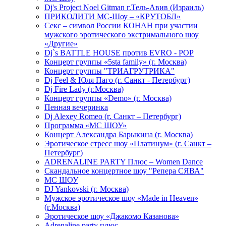
Dj's Project Noel Gitman г.Тель-Авив (Израиль)
ПРИКОЛИТИ МС-Шоу – «КРУТОБЛ»
Секс – символ России КОНАН при участии
мужского эротического экстримального шоу
«Другие»
Dj`s BATTLE HOUSE против EVRO - POP
Концерт группы «5sta family» (г. Москва)
Концерт группы "ТРИАГРУТРИКА"
Dj Feel & Юля Паго (г. Санкт - Петербург)
Dj Fire Lady (г.Москва)
Концерт группы «Demo» (г. Москва)
Пенная вечеринка
Dj Alexey Romeo (г. Санкт – Петербург)
Программа «МС ШОУ»
Концерт Александра Барыкина (г. Москва)
Эротическое стресс шоу «Платинум» (г. Санкт –
Петербург)
ADRENALINE PARTY Плюс – Women Dance
Скандальное концертное шоу "Репера СЯВА"
МС ШОУ
DJ Yankovski (г. Москва)
Мужское эротическое шоу «Made in Heaven»
(г.Москва)
Эротическое шоу «Джакомо Казанова»
Adrenaline party плюс