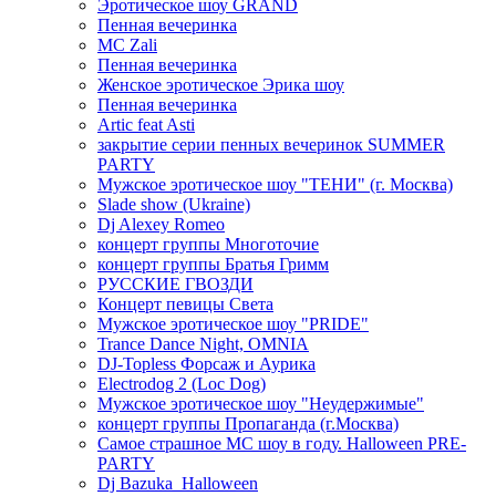
Эротическое шоу GRAND
Пенная вечеринка
MC Zali
Пенная вечеринка
Женское эротическое Эрика шоу
Пенная вечеринка
Artic feat Asti
закрытие серии пенных вечеринок SUMMER
PARTY
Мужское эротическое шоу "ТЕНИ" (г. Москва)
Slade show (Ukraine)
Dj Alexey Romeo
концерт группы Многоточие
концерт группы Братья Гримм
РУССКИЕ ГВОЗДИ
Концерт певицы Света
Мужское эротическое шоу "PRIDE"
Trance Dance Night, OMNIA
DJ-Topless Форсаж и Аурика
Electrodog 2 (Loc Dog)
Мужское эротическое шоу "Неудержимые"
концерт группы Пропаганда (г.Москва)
Самое страшное МС шоу в году. Halloween PRE-
PARTY
Dj Bazuka_Halloween