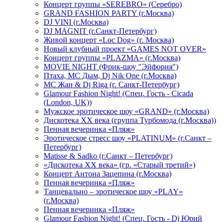
Концерт группы «SEREBRO» (Серебро)
GRAND FASHION PARTY (г.Москва)
DJ VINI (г.Москва)
DJ MAGNIT (г.Санкт-Петербург)
Живой концерт «Loc Dog» (г. Москва)
Новый клубный проект «GAMES NOT OVER»
Концерт группы «PLAZMA» (г.Москва)
MOVIE NIGHT (Фрик-шоу "Эйфория")
Птаха, МС Дым, Dj Nik One (г.Москва)
МС Жан & Dj Riga (г. Санкт-Петербург)
Glamour Fashion Night! (Спец. Гость - Cicada
(London, UK))
Мужское эротическое шоу «GRAND» (г.Москва)
Дискотека XX века (группа Турбомода (г.Москва))
Пенная вечеринка «Пляж»
Эротическое стресс шоу «PLATINUM» (г.Санкт –
Петербург)
Matisse & Sadko (г.Санкт – Петербург)
«Дискотека ХХ века» (гр. «Старый третий»)
Концерт Антона Зацепина (г.Москва)
Пенная вечеринка «Пляж»
Танцевально – эротическое шоу «PLAY»
(г.Москва)
Пенная вечеринка «Пляж»
Glamour Fashion Night! (Спец. Гость - Dj Юрий