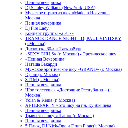
Пенная вечеринка
Dj Stanley Williams (New York, USA)
Мужское стриптиз шоу «Made in Heaven» г.
Москва
Пенная вечеринка
Dj Fire Lady
Концерт группы «25/17»
TRANCE DANCE NIGHT - Dj PAUL VINITSKY
(г.Москва)
Дискотека 80-х «Пять звёзд»
«SEXY GIRLS» (г. Москва) - Эротическое шоу
«Пенная Вечеринка»
Hаташа Бакарди
Мужское эротическое шоу «GRAND» (г. Москва)
Dj Jim (г. Москва)
ST1M (г. Москва)
Пенная вечеринка
Шоу толстушек «Достояние Республики» (г.
Москва)
Yolan & Kenia (г. Москва)
AFTERPARTY мото-шоу на пл. Куйбышева
Пенная вечеринка
Травести - шоу «Teatro» (г. Москва)
Пенная вечеринка
5 Плюх, DJ Nick-One и Drum Pirate(г. Москва)