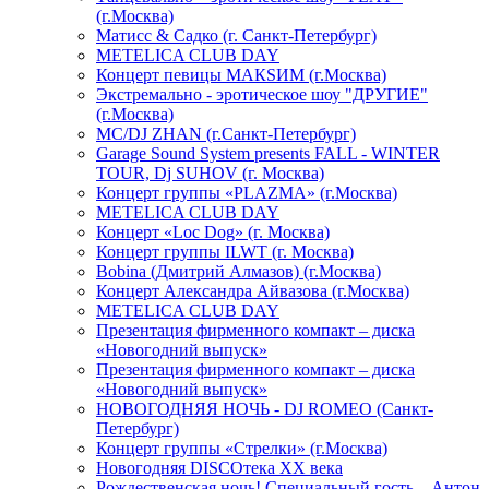
(г.Москва)
Матисс & Садко (г. Санкт-Петербург)
METELICA CLUB DAY
Концерт певицы МАКSИМ (г.Москва)
Экстремально - эротическое шоу "ДРУГИЕ"
(г.Москва)
МС/DJ ZHAN (г.Санкт-Петербург)
Garage Sound System presents FALL - WINTER
TOUR, Dj SUHOV (г. Москва)
Концерт группы «PLAZMA» (г.Москва)
METELICA CLUB DAY
Концерт «Loc Dog» (г. Москва)
Концерт группы ILWT (г. Москва)
Bobina (Дмитрий Алмазов) (г.Москва)
Концерт Александра Айвазова (г.Москва)
METELICA CLUB DAY
Презентация фирменного компакт – диска
«Новогодний выпуск»
Презентация фирменного компакт – диска
«Новогодний выпуск»
НОВОГОДНЯЯ НОЧЬ - DJ ROMEO (Санкт-
Петербург)
Концерт группы «Стрелки» (г.Москва)
Новогодняя DISCOтека ХХ века
Рождественская ночь! Специальный гость – Антон