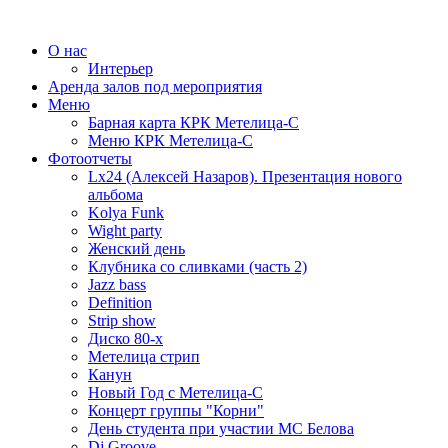
О нас
Интерьер
Аренда залов под мероприятия
Меню
Барная карта КРК Метелица-С
Меню КРК Метелица-С
Фотоотчеты
Lx24 (Алексей Назаров). Презентация нового
альбома
Kolya Funk
Wight party
Женский день
Клубника со сливками (часть 2)
Jazz bass
Definition
Strip show
Диско 80-х
Метелица стрип
Канун
Новый Год с Метелица-С
Концерт группы "Корни"
День студента при участии МС Белова
Dj Groove