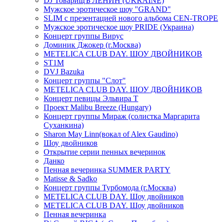
DJ ТоварищЪ ЛЕНИН (UKRAINE)
Мужское эротическое шоу "GRAND"
SLIM с презентацией нового альбома CEN-TROPE
Мужское эротическое шоу PRIDE (Украина)
Концерт группы Вирус
Доминик Джокер (г.Москва)
METELICA CLUB DAY. ШОУ ДВОЙНИКОВ
ST1M
DVJ Bazuka
Концерт группы "Слот"
METELICA CLUB DAY. ШОУ ДВОЙНИКОВ
Концерт певицы Эльвира Т
Проект Malibu Breeze (Hungary)
Концерт группы Мираж (солистка Маргарита
Суханкина)
Sharon May Linn(вокал of Alex Gaudino)
Шоу двойников
Открытие серии пенных вечеринок
Данко
Пенная вечеринка SUMMER PARTY
Matisse & Sadko
Концерт группы Турбомода (г.Москва)
METELICA CLUB DAY. Шоу двойников
METELICA CLUB DAY. Шоу двойников
Пенная вечеринка