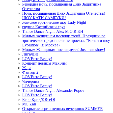
Рекордна ночь, посвященная Дню Защитника
Отечества
Ночь, посвященная Дню Защитника Отечества!
ШОУ КАТИ САМБУКИ!
Женское эротическое шоу Lady Night
группа Каспийский груз
Trance Dance Night. Alex M.O.R.P.H
Милым женщинам посвящается!!! Праздничное
эротическое представление проекта: "Конан и шоу
Evolution" (г. Москва)
Милым Женщинам посвящается! Just man show!
Лигалайз
LOVEите Весну!
Концерт певицы МакSим
Жара
Фактор-2
LOVEите Весну!
Чичерина
LOVEите Весну!
Trance Dance Night. Alexander Popov
LOVEите Весну!
Егор Крид/KReeD!
MC Zali
Открытие серии пенных вечеринок SUMMER