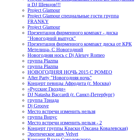
и DJ Шевцов!!!
Project Glamour
Project Glamour специальные гости группа
FRANKY
Project Glamour
Презентация фирменного компакт - диска
"Новогодний выпуск"
Презентация фирменного компакт диска от КРК
Метелица- С Новогодний
Новогодняя нось с Dj Alexey Romeo
группа Plazma
группа Plazma
НОВОГОДНЯЯ НОЧЬ 2015 C РОМЕО
After Party "Новогодняя ночь"
Концерт певицы Афродита (г. Москва)
«Русские Гвозди»
DJ Natasha Baccardi (г. Санкт-Петербург)
группа Триада
Dj Groove
Место встречи изменить нельзя
группа Вирус
Место встречи изменить нельзя - 2
Концерт группы Краски (Оксана Ковалевская)
Эротическое шоу Velvet
Концерт Влада Соколовского