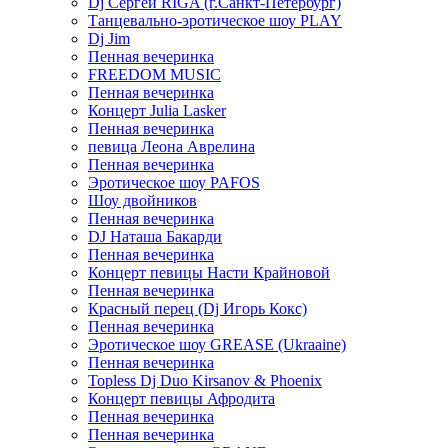
Dj Сергей RIGA (г.Санкт-Петербург)
Танцевально-эротическое шоу PLAY
Dj Jim
Пенная вечеринка
FREEDOM MUSIC
Пенная вечеринка
Концерт Julia Lasker
Пенная вечеринка
певица Леона Аврелина
Пенная вечеринка
Эротическое шоу PAFOS
Шоу двойников
Пенная вечеринка
DJ Наташа Бакарди
Пенная вечеринка
Концерт певицы Насти Крайновой
Пенная вечеринка
Красный перец (Dj Игорь Кокс)
Пенная вечеринка
Эротическое шоу GREASE (Ukraaine)
Пенная вечеринка
Topless Dj Duo Kirsanov & Phoenix
Концерт певицы Афродита
Пенная вечеринка
Пенная вечеринка