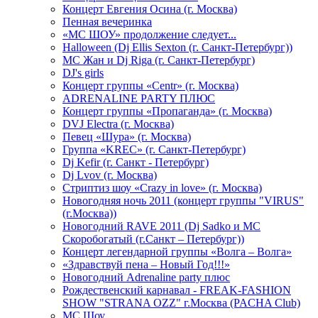
Концерт Евгения Осина (г. Москва)
Пенная вечеринка
«МС ШОУ» продолжение следует...
Halloween (Dj Ellis Sexton (г. Санкт-Петербург))
МС Жан и Dj Riga (г. Санкт-Петербург)
DJ's girls
Концерт группы «Centr» (г. Москва)
ADRENALINE PARTY ПЛЮС
Концерт группы «Пропаганда» (г. Москва)
DVJ Electra (г. Москва)
Певец «Шура» (г. Москва)
Группа «KREC» (г. Санкт-Петербург)
Dj Kefir (г. Санкт - Петербург)
Dj Lvov (г. Москва)
Стриптиз шоу «Crazy in love» (г. Москва)
Новогодняя ночь 2011 (концерт группы "VIRUS"
(г.Москва))
Новогодний RAVE 2011 (Dj Sadko и MC
Скоробогатый (г.Санкт – Петербург))
Концерт легендарной группы «Волга – Волга»
«Здравствуй пена – Новый Год!!!»
Новогодний Adrenaline party плюс
Рождественский карнавал - FREAK-FASHION
SHOW "STRANA OZZ" г.Москва (PACHA Club)
MC Шоу