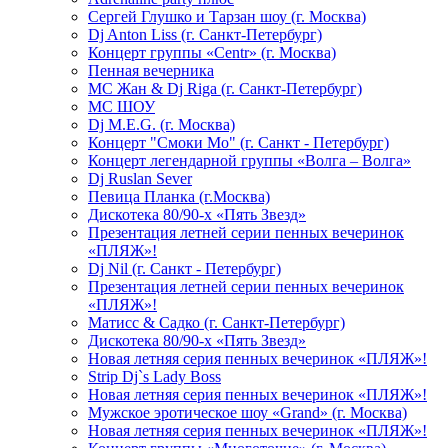
Сергей Глушко и Тарзан шоу (г. Москва)
Dj Anton Liss (г. Санкт-Петербург)
Концерт группы «Centr» (г. Москва)
Пенная вечерника
МС Жан & Dj Riga (г. Санкт-Петербург)
МС ШОУ
Dj M.E.G. (г. Москва)
Концерт "Смоки Мо" (г. Санкт - Петербург)
Концерт легендарной группы «Волга – Волга»
Dj Ruslan Sever
Певица Планка (г.Москва)
Дискотека 80/90-х «Пять Звезд»
Презентация летней серии пенных вечеринок
«ПЛЯЖ»!
Dj Nil (г. Санкт - Петербург)
Презентация летней серии пенных вечеринок
«ПЛЯЖ»!
Матисс & Садко (г. Санкт-Петербург)
Дискотека 80/90-х «Пять Звезд»
Новая летняя серия пенных вечеринок «ПЛЯЖ»!
Strip Dj`s Lady Boss
Новая летняя серия пенных вечеринок «ПЛЯЖ»!
Мужское эротическое шоу «Grand» (г. Москва)
Новая летняя серия пенных вечеринок «ПЛЯЖ»!