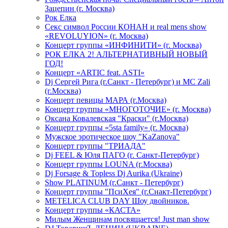
Зацепин (г. Москва)
Рок Елка
Секс символ России КОНАН и real mens show
«REVOLUYION» (г. Москва)
Концерт группы «ИНФИНИТИ» (г. Москва)
РОК ЕЛКА 2! АЛЬТЕРНАТИВНЫЙ НОВЫЙ
ГОД!
Концерт «ARTIC feat. ASTI»
Dj Сергей Рига (г.Санкт - Петербург) и MC Zali
(г.Москва)
Концерт певицы МАРА (г.Москва)
Концерт группы «МНОГОТОЧИЕ» (г. Москва)
Оксана Ковалевская "Краски" (г.Москва)
Концерт группы «5sta family» (г. Москва)
Мужское эротическое шоу "KaZanova"
Концерт группы "ТРИАДА"
Dj FEEL & Юля ПАГО (г. Санкт-Петербург)
Концерт группы LOUNA (г.Москва)
Dj Forsage & Topless Dj Aurika (Ukraine)
Show PLATINUM (г.Санкт - Петербург)
Концерт группы "ПсиХея" (г.Снакт-Петербург)
METELICA CLUB DAY Шоу двойников.
Концерт группы «КАСТА»
Милым Женщинам посвящается! Just man show