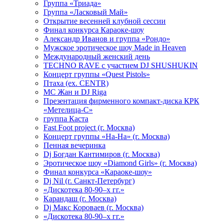
Группа «Триада»
Группа «Ласковый Май»
Открытие весенней клубной сессии
Финал конкурса Караоке-шоу
Александр Иванов и группа «Рондо»
Мужское эротическое шоу Made in Heaven
Международный женский день
TECHNO RAVE с участием DJ SHUSHUKIN
Концерт группы «Quest Pistols»
Птаха (ex. CENTR)
МС Жан и DJ Riga
Презентация фирменного компакт-диска КРК
«Метелица-С»
группа Каста
Fast Foot project (г. Москва)
Концерт группы «На-На» (г. Москва)
Пенная вечеринка
Dj Богдан Кантимиров (г. Москва)
Эротическое шоу «Diamond Girls» (г. Москва)
Финал конкурса «Караоке-шоу»
Dj Nil (г. Санкт-Петербург)
«Дискотека 80-90–х гг.»
Карандаш (г. Москва)
Dj Макс Короваев (г. Москва)
«Дискотека 80-90–х гг.»