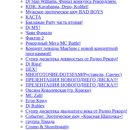
Dj Stan Williams. Финал конкурса Рекордсмен.
KDK: Kavabanga, Depo, Kolibri!
Мужское эротическое шоу BAD BOYS
КАСТА
Баклажан Party часть вторая!
Dj MY!
Чаян Фамали
Фактор 2
Рекордный Мега МС Battle!
Концерт певицы МакSим с новой концертной
программой!
Супер дискотека девяностых от Радио Рекорд!
Dj Riga!
ЦЕХ!
МНОГОТОЧИЕ/DOTSFAM(Руставели, Санчес)
ПРЕЗЕНТАЦИЯ НОВОГОДНЕГО ДИСКА!!!
ПРЕЗЕНТАЦИЯ НОВОГОДНЕГО ДИСКА!!!
Оксана Ковалевская (гр. Краски)
MC Zali!
Егор Крид
Dj Rublev
Супер дискотека двадцатого века от Радио Рекорд!
Событие: Эротическое шоу «Красная Шапочка»!
группа Триада
Cosmo & Skorobogatiy