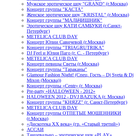
Мужское эротическое шоу "GRAND" (г.Москва)
Концерт группы "КАСТА"
Женское эротическое шоу "KRISTAL" (г.Москва)
Концерт группы "МАЛЬЧИШНИК"
Эротическое шоу КАТИ САМБУКИ (г.Санкт-
Петербург)
METELICA CLUB DAY
Концерт Юлии Савичевой (г.Москва)
Концерт группы "TRIAGRUTRIKA"
DJ Feel и Юлия Паго (г. С. - Петербург)
METELICA CLUB DAY
Концерт певицы Светы (г.Москва)
Концерт группы "Тараканы"
Glamour Fashion Night! (Спец. Гость – Dj Sveta & Dj
Mixon (Москва))
Концерт группы «Centr» (г. Москва)
Pre-party «HALLOWEEN - 2012»
HALOWEEN 2012 - DVJ BAZUKA (г. Москва)
Концерт группы "КНЯZZ" (г. Санкт-Петербург)
METELICA CLUB DAY
Концерт группы ОТПЕТЫЕ МОШЕННИКИ
(г.Москва)
«Дискотека ХХ века» (гр. «Старый третий»)
АССАИ
Танцевально – эротическое шоу «PLAY»