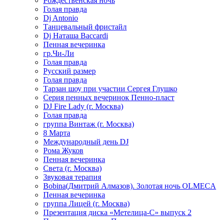
Рождественская ночь
Голая правда
Dj Antonio
Танцевальный фристайл
Dj Наташа Baccardi
Пенная вечеринка
гр.Чи-Ли
Голая правда
Русский размер
Голая правда
Тарзан шоу при участии Сергея Глушко
Серия пенных вечеринок Пенно-пласт
DJ Fire Lady (г. Москва)
Голая правда
группа Винтаж (г. Москва)
8 Марта
Международный день DJ
Рома Жуков
Пенная вечеринка
Света (г. Москва)
Звуковая терапия
Bobina(Дмитрий Алмазов). Золотая ночь OLMECA
Пенная вечеринка
группа Лицей (г. Москва)
Презентация диска «Метелица-С» выпуск 2