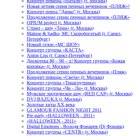
Концерт певицы «Натали» (г. Москва)
Новая летняя серия пенных вечеринок «ПЛЯЖ»!
Концерт певца "Данко" (г. Москва)
Продолжение серии пенных вечеринок «ПЛЯЖ»
OPIUM project (г. Москва)
Стрип – шоу «Тени» (г. Москва)
Matissе & Sadko, MC Скоробогатый (г. Санкт-
Петербург)
Новый сезон «МС ШОУ»
Концерт группы «КАСТА»
Anton Liss (г. Санкт-Петербург)
Дискотека 80 – 90 – х! Концерт группы «Божья
коровка» (г. Москва)
Продолжение серии пенных вечеринок «Пляж»
Концерт певицы «Света» (г. Москва)
Концерт группы «Триагрутрика»
Концерт группы «Чи - Ли» (г. Москва)
Мужское эротическое шоу «RED CAP» (г. Москва)
DVJ BAZUKA (г. Москва)
Золотые хиты XX века
GLAMOUR FASHION NIGHT 2011
Pre-party «HALLOWEEN - 2011»
«HALLOWEEN - 2011»
Digital Emotions - Володя Фонарев (Dj Фонарь)
Концерт группы «CENTR» (г. Москва)