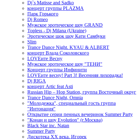
Dj`s Matisse and Sadko
концерт группы PLAZMA
Парк Горького
Dj Romeo
Мужское эротическое шоу GRAND
Topless - Dj Milana (Ukraine)
Эротическое шок шоу Кати Самбуки
Slim
Trance Dance Night. KYAU & ALBERT
концерт Влада Соколовского
LOVEите Весну
Мужское эротическое шоу "ТЕНИ"
Концерт группы Инфинити
LOVEите весну! Part 3! Весенняя лихорадка!
Dj RIGA
концерт Artic feat Asti
Russian Hip – Hop Station, группа Восточный округ
Trance Dance Night, Omnia
"Молодежка", специальный гость группа
"Интонация"
Открытие серии пенных вечеринок Summer Party
"Конан и шоу Evolution" (г.Москва)
Black Star inc. Natan
Summer Party
Дискотека ХХ века. Игорек