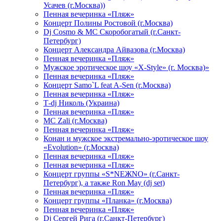
Усачев (г.Москва))
Пенная вечеринка «Пляж»
Концерт Полины Ростовой (г.Москва)
Dj Cosmo & МС Скоробогатый (г.Санкт-
Петербург)
Концерт Александра Айвазова (г.Москва)
Пенная вечеринка «Пляж»
Мужское эротическое шоу «X-Style» (г. Москва)»
Пенная вечеринка «Пляж»
Концерт Samo`L feat A-Sen (г.Москва)
Пенная вечеринка «Пляж»
Т-dj Николь (Украина)
Пенная вечеринка «Пляж»
МС Zali (г.Москва)
Пенная вечеринка «Пляж»
Конан и мужское экстремально-эротическое шоу
«Evolution» (г.Москва)
Пенная вечеринка «Пляж»
Пенная вечеринка «Пляж»
Концерт группы «S*NEЖNO» (г.Санкт-
Петербург), а также Ron May (dj set)
Пенная вечеринка «Пляж»
Концерт группы «Планка» (г.Москва)
Пенная вечеринка «Пляж»
Dj Сергей Рига (г.Санкт-Петербург)