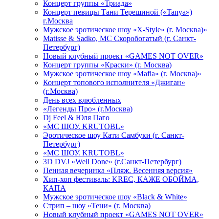
Концерт группы «Триада»
Концерт певицы Тани Терешиной («Tanya»)
г.Москва
Мужское эротическое шоу «X-Style» (г. Москва)»
Matissе & Sadko, MC Скоробогатый (г. Санкт-
Петербург)
Новый клубный проект «GAMES NOT OVER»
Концерт группы «Краски» (г. Москва)
Мужское эротическое шоу «Mafia» (г. Москва)»
Концерт топового исполнителя «Джиган»
(г.Москва)
День всех влюбленных
«Легенды Про» (г.Москва)
Dj Feel & Юля Паго
«МС ШОУ. KRUTOBL»
Эротическое шоу Кати Самбуки (г. Санкт-
Петербург)
«МС ШОУ. KRUTOBL»
3D DVJ «Well Done» (г.Санкт-Петербург)
Пенная вечеринка «Пляж. Весенняя версия»
Хип-хоп фестиваль: KREC, КАЖЕ ОБОЙМА,
КАПА
Мужское эротическое шоу «Black & White»
Стрип – шоу «Тени» (г. Москва)
Новый клубный проект «GAMES NOT OVER»