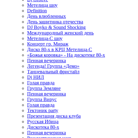
Метелица шоу
Definition
День влюбленных
День защитника отечества
DJ Boyko & Sound Shocking
Международный женский день
Метелица-С шоу
Концерт гр. Мираж
Диско 80-х в КРЦ Метелица-С
«Божья коровка» - На дискотеке 80-х
Пенная вечеринка
Легенда! Группа «Демо»
Танцевальный фристайл
Dj НИЛ
Голая правда
Группа Земляне
Пенная вечеринка
Группа Вирус
Голая правда
Тектоник party
Презентация диска клуба
Русская Ибица
Дискотека 80-х
Пенная вечеринка