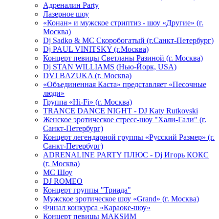
Адреналин Party
Лазерное шоу
«Конан» и мужское стриптиз - шоу «Другие» (г.
Москва)
Dj Sadko & МС Скоробогатый (г.Санкт-Петербург)
Dj PAUL VINITSKY (г.Москва)
Концерт певицы Светланы Разиной (г. Москва)
Dj STAN WILLIAMS (Нью-Йорк, USA)
DVJ BAZUKA (г. Москва)
«Объединенная Каста» представляет «Песочные
люди»
Группа «Hi-Fi» (г. Москва)
TRANCE DANCE NIGHT - DJ Katy Rutkovski
Женское эротическое стресс-шоу "Хали-Гали" (г.
Санкт-Петербург)
Концерт легендарной группы «Русский Размер» (г.
Санкт-Петербург)
ADRENALINE PARTY ПЛЮС - Dj Игорь КОКС
(г. Москва)
MC Шоу
DJ ROMEO
Концерт группы "Триада"
Мужское эротическое шоу «Grand» (г. Москва)
Финал конкурса «Караоке-шоу»
Концерт певицы МАКSИМ