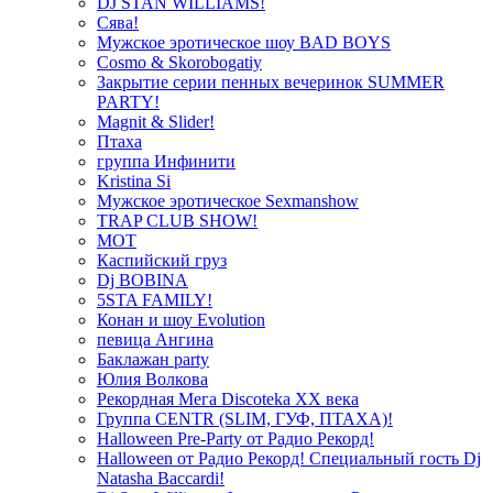
DJ STAN WILLIAMS!
Сява!
Мужское эротическое шоу BAD BOYS
Cosmo & Skorobogatiy
Закрытие серии пенных вечеринок SUMMER
PARTY!
Magnit & Slider!
Птаха
группа Инфинити
Kristina Si
Мужское эротическое Sexmanshow
TRAP CLUB SHOW!
МОТ
Каспийский груз
Dj BOBINA
5STA FAMILY!
Конан и шоу Evolution
певица Ангина
Баклажан party
Юлия Волкова
Рекордная Мега Discoteka XX века
Группа CENTR (SLIM, ГУФ, ПТАХА)!
Halloween Pre-Party от Радио Рекорд!
Halloween от Радио Рекорд! Специальный гость Dj
Natasha Baccardi!