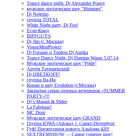
Trance dance night. Dj Alexander Popov
мужское эротическое шоу "Hummer"
Dj Nejtrino
группа TOTAL
White Night party, Dj Feel
Егор Крид
BIFFGUYS
Dj Jim (г. Москва)
VogueMenProject
Dj Forsage и Topless Dj Aurika
Trance Dance Night, Dj Damian Wasse 5.07.14
Мужское эротическое шоу "Pride"
Артем Татищевский
Dj ЦВЕТКOFF!
группа На-На
Конан и шоу Evolution (г.Москва)
Закрытие серии пенных вечеринок «SUMMER
PARTY»!!!
Dj`s Magnit & Slider
La Fabrique!
MC Doni
Мужское эротическое шоу GRAND
Группа IOWA (Айова), г. Санкт-Петербург
Гуф! Презентация нового Альбома 420!
SEXTREMSHOW — Самое горячее шоу!