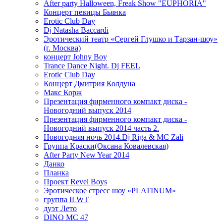
After party Halloween, Freak Show "EUPHORIA"
Концерт певицы Бьянка
Erotic Club Day
Dj Natasha Baccardi
Эротический театр «Сергей Глушко и Тарзан-шоу»
(г. Москва)
концерт Johny Boy
Trance Dance Night. Dj FEEL
Erotic Club Day
Концерт Дмитрия Колдуна
Макс Корж
Презентация фирменного компакт диска -
Новогодний выпуск 2014
Презентация фирменного компакт диска -
Новогодний выпуск 2014 часть 2.
Новогодняя ночь 2014.Dj Riga & MC Zali
Группа Краски(Оксана Ковалевская)
After Party New Year 2014
Данко
Планка
Проект Revel Boys
Эротическое стресс шоу «PLATINUM»
группа ILWT
дуэт Лето
DINO MC 47