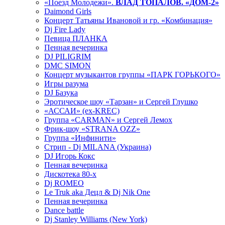
«Поезд Молодежи».
ВЛАД ТОПАЛОВ. «ДОМ-2»
Daimond Girls
Концерт Татьяны Ивановой и гр. «Комбинация»
Dj Fire Lady
Певица ПЛАНКА
Пенная вечеринка
DJ PILIGRIM
DMC SIMON
Концерт музыкантов группы «ПАРК ГОРЬКОГО»
Игры разума
DJ Базука
Эротическое шоу «Тарзан» и Сергей Глушко
«АССАИ» (ex-KREC)
Группа «CARMAN» и Сергей Лемох
Фрик-шоу «STRANA OZZ»
Группа «Инфинити»
Стрип - Dj MILANA (Украина)
DJ Игорь Кокс
Пенная вечеринка
Дискотека 80-х
Dj ROMEO
Le Truk aka Децл & Dj Nik One
Пенная вечеринка
Dance battle
Dj Stanley Williams (New York)