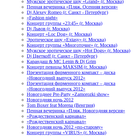
Мужское эротическое шоу «Grand» (г. Москва)
Пенная вечеринка «Пляж. Осенняя версия»
Dj Alexey Romeo (г. Санкт - Петербург)
«Fashion night»
Концерт группы «23:45» (г. Москва)
Dj Львов (г. Москва)
Концерт «Loc Dog» (г. Москва)
Эротическое шоу «Extasy» (г. Москва)
Концерт группы «Многоточие» (г. Москва)
Мужское эротическое шоу «Hot Dogs» (г. Москва)
Dj Цветкоff (г. Санкт - Петербург)
Карандаш & МС Lenin & Dj Grim
Концерт певицы МАКSIМ (г. Москва)
Презентация фирменного компакт – диска
«Новогодний выпуск 2012»
Презентация фирменного компакт – диска
«Новогодний выпуск 2012»
Новогоднее Pre-Party «Zamorozki show»
Новогодняя ночь 2012
Tom Boxer feat Morena (Венгрия)
Пенная вечеринка «Пляж. Новогодняя версия»
«Рождественский карнавал»
«Рождественский карнавал»
Новогодняя ночь 2012 «по-старому»
Концерт группы «VIRUS» (г. Москва)