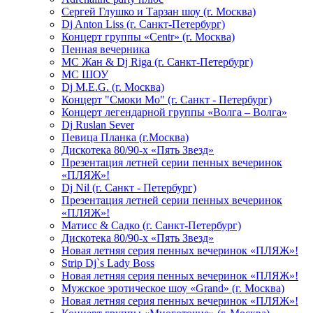
Сергей Глушко и Тарзан шоу (г. Москва)
Dj Anton Liss (г. Санкт-Петербург)
Концерт группы «Centr» (г. Москва)
Пенная вечерника
МС Жан & Dj Riga (г. Санкт-Петербург)
МС ШОУ
Dj M.E.G. (г. Москва)
Концерт "Смоки Мо" (г. Санкт - Петербург)
Концерт легендарной группы «Волга – Волга»
Dj Ruslan Sever
Певица Планка (г.Москва)
Дискотека 80/90-х «Пять Звезд»
Презентация летней серии пенных вечеринок
«ПЛЯЖ»!
Dj Nil (г. Санкт - Петербург)
Презентация летней серии пенных вечеринок
«ПЛЯЖ»!
Матисс & Садко (г. Санкт-Петербург)
Дискотека 80/90-х «Пять Звезд»
Новая летняя серия пенных вечеринок «ПЛЯЖ»!
Strip Dj`s Lady Boss
Новая летняя серия пенных вечеринок «ПЛЯЖ»!
Мужское эротическое шоу «Grand» (г. Москва)
Новая летняя серия пенных вечеринок «ПЛЯЖ»!