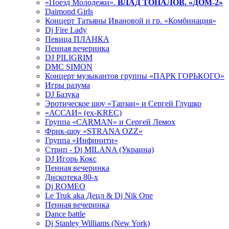
«Поезд Молодежи».
ВЛАД ТОПАЛОВ. «ДОМ-2»
Daimond Girls
Концерт Татьяны Ивановой и гр. «Комбинация»
Dj Fire Lady
Певица ПЛАНКА
Пенная вечеринка
DJ PILIGRIM
DMC SIMON
Концерт музыкантов группы «ПАРК ГОРЬКОГО»
Игры разума
DJ Базука
Эротическое шоу «Тарзан» и Сергей Глушко
«АССАИ» (ex-KREC)
Группа «CARMAN» и Сергей Лемох
Фрик-шоу «STRANA OZZ»
Группа «Инфинити»
Стрип - Dj MILANA (Украина)
DJ Игорь Кокс
Пенная вечеринка
Дискотека 80-х
Dj ROMEO
Le Truk aka Децл & Dj Nik One
Пенная вечеринка
Dance battle
Dj Stanley Williams (New York)