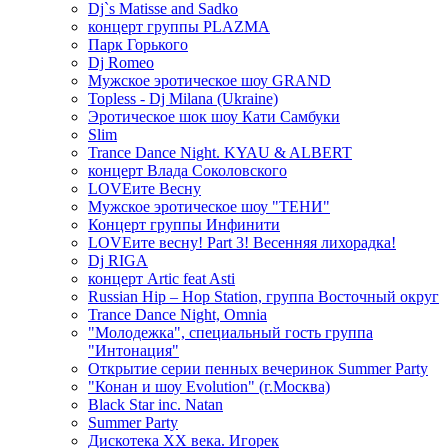
Dj`s Matisse and Sadko
концерт группы PLAZMA
Парк Горького
Dj Romeo
Мужское эротическое шоу GRAND
Topless - Dj Milana (Ukraine)
Эротическое шок шоу Кати Самбуки
Slim
Trance Dance Night. KYAU & ALBERT
концерт Влада Соколовского
LOVEите Весну
Мужское эротическое шоу "ТЕНИ"
Концерт группы Инфинити
LOVEите весну! Part 3! Весенняя лихорадка!
Dj RIGA
концерт Artic feat Asti
Russian Hip – Hop Station, группа Восточный округ
Trance Dance Night, Omnia
"Молодежка", специальный гость группа
"Интонация"
Открытие серии пенных вечеринок Summer Party
"Конан и шоу Evolution" (г.Москва)
Black Star inc. Natan
Summer Party
Дискотека ХХ века. Игорек