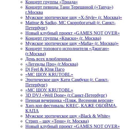
Концерт группы «Триада»
Концерт певицы Тани Терешиной («Tanya»)
г.Москва
Мужское эротическое шоу «X-Style» (г. Москва)»
Matissе & Sadko, MC Скоробогатый (г. Санкт-
Петербург)
Новый клубный проект «GAMES NOT OVER»
Концерт группы «Краски» (г. Москва)
Мужское эротическое шоу «Mafia» (г. Москва)»
Концерт топового исполнителя «Джиган»
(г.Москва)
День всех влюбленных
«Легенды Про» (г.Москва)
Dj Feel & Юля Паго
«МС ШОУ. KRUTOBL»
Эротическое шоу Кати Самбуки (г. Санкт-
Петербург)
«МС ШОУ. KRUTOBL»
3D DVJ «Well Done» (г.Санкт-Петербург)
Пенная вечеринка «Пляж. Весенняя версия»
Хип-хоп фестиваль: KREC, КАЖЕ ОБОЙМА,
КАПА
Мужское эротическое шоу «Black & White»
Стрип – шоу «Тени» (г. Москва)
Новый клубный проект «GAMES NOT OVER»