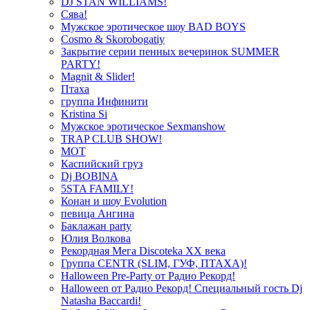
DJ STAN WILLIAMS!
Сява!
Мужское эротическое шоу BAD BOYS
Cosmo & Skorobogatiy
Закрытие серии пенных вечеринок SUMMER
PARTY!
Magnit & Slider!
Птаха
группа Инфинити
Kristina Si
Мужское эротическое Sexmanshow
TRAP CLUB SHOW!
МОТ
Каспийский груз
Dj BOBINA
5STA FAMILY!
Конан и шоу Evolution
певица Ангина
Баклажан party
Юлия Волкова
Рекордная Мега Discoteka XX века
Группа CENTR (SLIM, ГУФ, ПТАХА)!
Halloween Pre-Party от Радио Рекорд!
Halloween от Радио Рекорд! Специальный гость Dj
Natasha Baccardi!