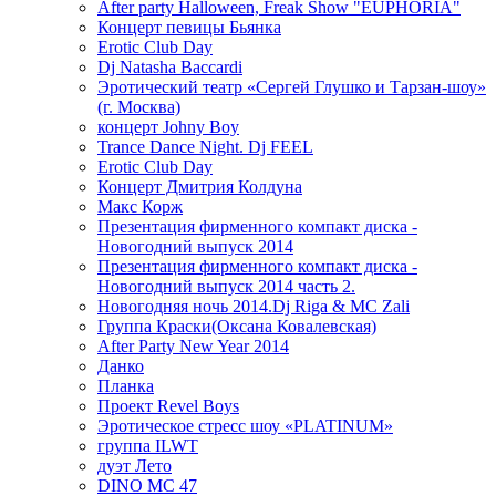
After party Halloween, Freak Show "EUPHORIA"
Концерт певицы Бьянка
Erotic Club Day
Dj Natasha Baccardi
Эротический театр «Сергей Глушко и Тарзан-шоу»
(г. Москва)
концерт Johny Boy
Trance Dance Night. Dj FEEL
Erotic Club Day
Концерт Дмитрия Колдуна
Макс Корж
Презентация фирменного компакт диска -
Новогодний выпуск 2014
Презентация фирменного компакт диска -
Новогодний выпуск 2014 часть 2.
Новогодняя ночь 2014.Dj Riga & MC Zali
Группа Краски(Оксана Ковалевская)
After Party New Year 2014
Данко
Планка
Проект Revel Boys
Эротическое стресс шоу «PLATINUM»
группа ILWT
дуэт Лето
DINO MC 47