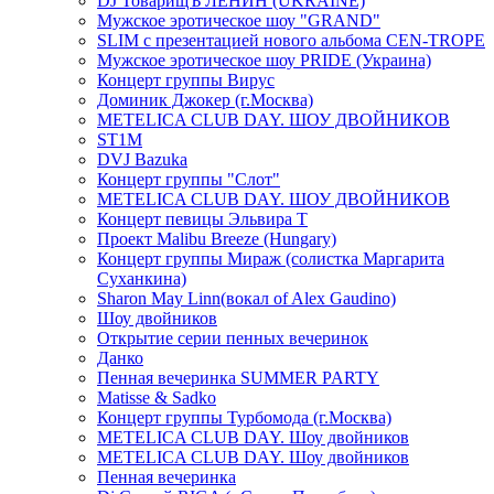
DJ ТоварищЪ ЛЕНИН (UKRAINE)
Мужское эротическое шоу "GRAND"
SLIM с презентацией нового альбома CEN-TROPE
Мужское эротическое шоу PRIDE (Украина)
Концерт группы Вирус
Доминик Джокер (г.Москва)
METELICA CLUB DAY. ШОУ ДВОЙНИКОВ
ST1M
DVJ Bazuka
Концерт группы "Слот"
METELICA CLUB DAY. ШОУ ДВОЙНИКОВ
Концерт певицы Эльвира Т
Проект Malibu Breeze (Hungary)
Концерт группы Мираж (солистка Маргарита
Суханкина)
Sharon May Linn(вокал of Alex Gaudino)
Шоу двойников
Открытие серии пенных вечеринок
Данко
Пенная вечеринка SUMMER PARTY
Matisse & Sadko
Концерт группы Турбомода (г.Москва)
METELICA CLUB DAY. Шоу двойников
METELICA CLUB DAY. Шоу двойников
Пенная вечеринка