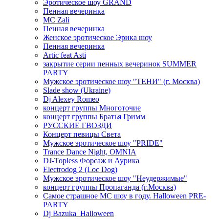
Эротическое шоу GRAND
Пенная вечеринка
MC Zali
Пенная вечеринка
Женское эротическое Эрика шоу
Пенная вечеринка
Artic feat Asti
закрытие серии пенных вечеринок SUMMER
PARTY
Мужское эротическое шоу "ТЕНИ" (г. Москва)
Slade show (Ukraine)
Dj Alexey Romeo
концерт группы Многоточие
концерт группы Братья Гримм
РУССКИЕ ГВОЗДИ
Концерт певицы Света
Мужское эротическое шоу "PRIDE"
Trance Dance Night, OMNIA
DJ-Topless Форсаж и Аурика
Electrodog 2 (Loc Dog)
Мужское эротическое шоу "Неудержимые"
концерт группы Пропаганда (г.Москва)
Самое страшное МС шоу в году. Halloween PRE-
PARTY
Dj Bazuka_Halloween