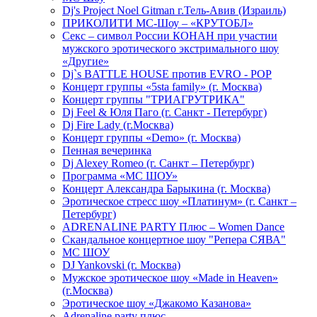
Dj's Project Noel Gitman г.Тель-Авив (Израиль)
ПРИКОЛИТИ МС-Шоу – «КРУТОБЛ»
Секс – символ России КОНАН при участии
мужского эротического экстримального шоу
«Другие»
Dj`s BATTLE HOUSE против EVRO - POP
Концерт группы «5sta family» (г. Москва)
Концерт группы "ТРИАГРУТРИКА"
Dj Feel & Юля Паго (г. Санкт - Петербург)
Dj Fire Lady (г.Москва)
Концерт группы «Demo» (г. Москва)
Пенная вечеринка
Dj Alexey Romeo (г. Санкт – Петербург)
Программа «МС ШОУ»
Концерт Александра Барыкина (г. Москва)
Эротическое стресс шоу «Платинум» (г. Санкт –
Петербург)
ADRENALINE PARTY Плюс – Women Dance
Скандальное концертное шоу "Репера СЯВА"
МС ШОУ
DJ Yankovski (г. Москва)
Мужское эротическое шоу «Made in Heaven»
(г.Москва)
Эротическое шоу «Джакомо Казанова»
Adrenaline party плюс