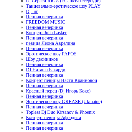
Dj Сергей RIGA (г.Санкт-Петербург)
Танцевально-эротическое шоу PLAY
Dj Jim
Пенная вечеринка
FREEDOM MUSIC
Пенная вечеринка
Концерт Julia Lasker
Пенная вечеринка
певица Леона Аврелина
Пенная вечеринка
Эротическое шоу PAFOS
Шоу двойников
Пенная вечеринка
DJ Наташа Бакарди
Пенная вечеринка
Концерт певицы Насти Крайновой
Пенная вечеринка
Красный перец (Dj Игорь Кокс)
Пенная вечеринка
Эротическое шоу GREASE (Ukraaine)
Пенная вечеринка
Topless Dj Duo Kirsanov & Phoenix
Концерт певицы Афродита
Пенная вечеринка
Пенная вечеринка