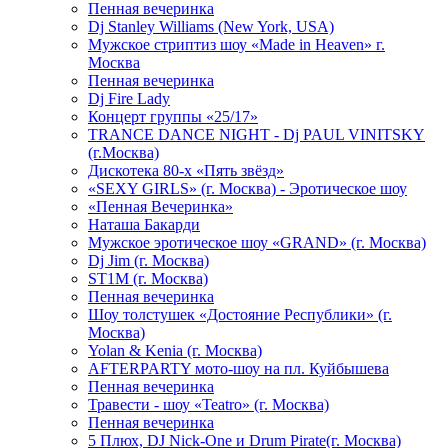
Пенная вечеринка
Dj Stanley Williams (New York, USA)
Мужское стриптиз шоу «Made in Heaven» г.
Москва
Пенная вечеринка
Dj Fire Lady
Концерт группы «25/17»
TRANCE DANCE NIGHT - Dj PAUL VINITSKY
(г.Москва)
Дискотека 80-х «Пять звёзд»
«SEXY GIRLS» (г. Москва) - Эротическое шоу
«Пенная Вечеринка»
Hаташа Бакарди
Мужское эротическое шоу «GRAND» (г. Москва)
Dj Jim (г. Москва)
ST1M (г. Москва)
Пенная вечеринка
Шоу толстушек «Достояние Республики» (г.
Москва)
Yolan & Kenia (г. Москва)
AFTERPARTY мото-шоу на пл. Куйбышева
Пенная вечеринка
Травести - шоу «Teatro» (г. Москва)
Пенная вечеринка
5 Плюх, DJ Nick-One и Drum Pirate(г. Москва)