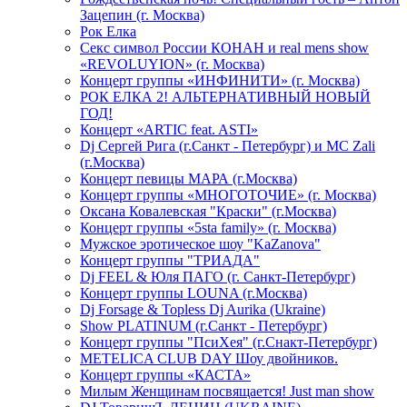
Зацепин (г. Москва)
Рок Елка
Секс символ России КОНАН и real mens show
«REVOLUYION» (г. Москва)
Концерт группы «ИНФИНИТИ» (г. Москва)
РОК ЕЛКА 2! АЛЬТЕРНАТИВНЫЙ НОВЫЙ
ГОД!
Концерт «ARTIC feat. ASTI»
Dj Сергей Рига (г.Санкт - Петербург) и MC Zali
(г.Москва)
Концерт певицы МАРА (г.Москва)
Концерт группы «МНОГОТОЧИЕ» (г. Москва)
Оксана Ковалевская "Краски" (г.Москва)
Концерт группы «5sta family» (г. Москва)
Мужское эротическое шоу "KaZanova"
Концерт группы "ТРИАДА"
Dj FEEL & Юля ПАГО (г. Санкт-Петербург)
Концерт группы LOUNA (г.Москва)
Dj Forsage & Topless Dj Aurika (Ukraine)
Show PLATINUM (г.Санкт - Петербург)
Концерт группы "ПсиХея" (г.Снакт-Петербург)
METELICA CLUB DAY Шоу двойников.
Концерт группы «КАСТА»
Милым Женщинам посвящается! Just man show