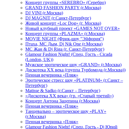
Концерт группы «SEREBRO» (Серебро)
GRAND FASHION PARTY (г.Москва)
DJ VINI (г.Москва)
DJ MAGNIT (г.Санкт-Петербург)
Живой концерт «Loc Dog» (г. Москва)
Новый клубный проект «GAMES NOT OVER»
Концерт группы «PLAZMA» (г.Москва)
MOVIE NIGHT (Фрик-шоу "Эйфория")
Птаха, МС Дым, Dj Nik One (г.Москва)
МС Жан & Dj Riga (г. Санкт-Петербург)
Glamour Fashion Night! (Спец. Гость - Cicada
(London, UK))
Мужское эротическое шоу «GRAND» (г.Москва)
Дискотека XX века (группа Турбомода (г.Москва))
Пенная вечеринка «Пляж»
Эротическое стресс шоу «PLATINUM» (г.Санкт –
Петербург)
Matisse & Sadko (г.Санкт – Петербург)
«Дискотека ХХ века» (гр. «Старый третий»)
Концерт Антона Зацепина (г.Москва)
Пенная вечеринка «Пляж»
Танцевально – эротическое шоу «PLAY»
(г.Москва)
Пенная вечеринка «Пляж»
Glamour Fashion Night! (Спец. Гость - Dj Юрий