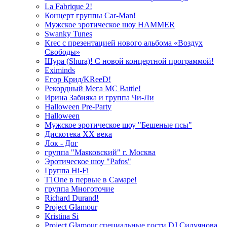
La Fabrique 2!
Концерт группы Car-Man!
Мужское эротическое шоу HAMMER
Swanky Tunes
Krec с презентацией нового альбома «Воздух
Свободы»
Шура (Shura)! С новой концертной программой!
Eximinds
Егор Крид/KReeD!
Рекордный Мега МС Battle!
Ирина Забияка и группа Чи-Ли
Halloween Pre-Party
Halloween
Мужское эротическое шоу "Бешеные псы"
Дискотека ХХ века
Лок - Дог
группа "Маяковский" г. Москва
Эротическое шоу "Pafos"
Группа Hi-Fi
T1One в первые в Самаре!
группа Многоточие
Richard Durand!
Project Glamour
Kristina Si
Project Glamour специальные гости DJ Силуянова