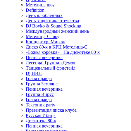
Метелица шоу
Definition
День влюбленных
День защитника отечества
DJ Boyko & Sound Shocking
Международный женский день
Метелица-С шоу
Концерт гр. Мираж
Диско 80-х в КРЦ Метелица-С
«Божья коровка» - На дискотеке 80-х
Пенная вечеринка
Легенда! Группа «Демо»
Танцевальный фристайл
Dj НИЛ
Голая правда
Группа Земляне
Пенная вечеринка
Группа Вирус
Голая правда
Тектоник party
Презентация диска клуба
Русская Ибица
Дискотека 80-х
Пенная вечеринка