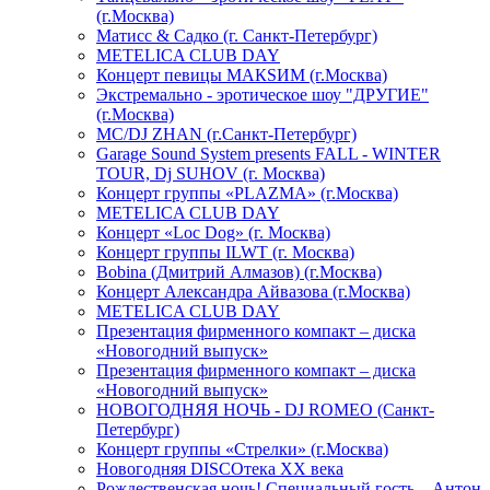
(г.Москва)
Матисс & Садко (г. Санкт-Петербург)
METELICA CLUB DAY
Концерт певицы МАКSИМ (г.Москва)
Экстремально - эротическое шоу "ДРУГИЕ"
(г.Москва)
МС/DJ ZHAN (г.Санкт-Петербург)
Garage Sound System presents FALL - WINTER
TOUR, Dj SUHOV (г. Москва)
Концерт группы «PLAZMA» (г.Москва)
METELICA CLUB DAY
Концерт «Loc Dog» (г. Москва)
Концерт группы ILWT (г. Москва)
Bobina (Дмитрий Алмазов) (г.Москва)
Концерт Александра Айвазова (г.Москва)
METELICA CLUB DAY
Презентация фирменного компакт – диска
«Новогодний выпуск»
Презентация фирменного компакт – диска
«Новогодний выпуск»
НОВОГОДНЯЯ НОЧЬ - DJ ROMEO (Санкт-
Петербург)
Концерт группы «Стрелки» (г.Москва)
Новогодняя DISCOтека ХХ века
Рождественская ночь! Специальный гость – Антон