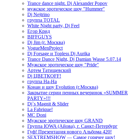
Trance dance night. Dj Alexander Popov
мужское эротическое шоу "Hummer"
Dj Nejtrino
группа TOTAL
White Night party, Dj Feel
Егор Крид
BIFFGUYS
Dj Jim (г. Москва)
VogueMenProject
Dj Forsage и Topless Dj Aurika
Trance Dance Night, Dj Damian Wasse 5.07.14
Мужское эротическое шоу "Pride"
Артем Татищевский
Dj ЦВЕТКOFF!
группа На-На
Конан и шоу Evolution (г.Москва)
Закрытие серии пенных вечеринок «SUMMER
PARTY»!!!
Dj`s Magnit & Slider
La Fabrique!
MC Doni
Мужское эротическое шоу GRAND
Группа IOWA (Айова), г. Санкт-Петербург
Гуф! Презентация нового Альбома 420!
SEXTREMSHOW — Самое горячее шоу!