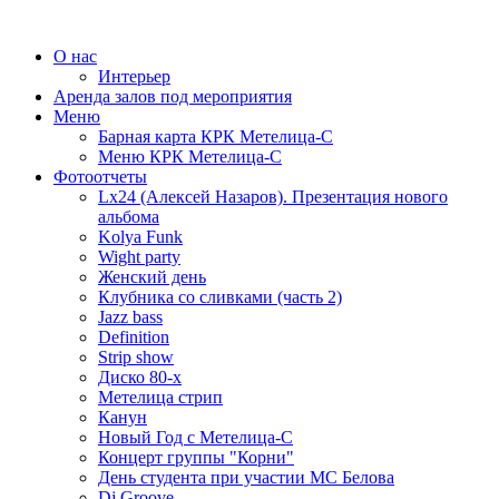
О нас
Интерьер
Аренда залов под мероприятия
Меню
Барная карта КРК Метелица-С
Меню КРК Метелица-С
Фотоотчеты
Lx24 (Алексей Назаров). Презентация нового
альбома
Kolya Funk
Wight party
Женский день
Клубника со сливками (часть 2)
Jazz bass
Definition
Strip show
Диско 80-х
Метелица стрип
Канун
Новый Год с Метелица-С
Концерт группы "Корни"
День студента при участии МС Белова
Dj Groove