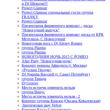
и DJ Шевцов!!!
Project Glamour
Project Glamour специальные гости группа
FRANKY
Project Glamour
Презентация фирменного компакт - диска
"Новогодний выпуск"
Презентация фирменного компакт диска от КРК
Метелица- С Новогодний
Новогодняя нось с Dj Alexey Romeo
группа Plazma
группа Plazma
НОВОГОДНЯЯ НОЧЬ 2015 C РОМЕО
After Party "Новогодняя ночь"
Концерт певицы Афродита (г. Москва)
«Русские Гвозди»
DJ Natasha Baccardi (г. Санкт-Петербург)
группа Триада
Dj Groove
Место встречи изменить нельзя
группа Вирус
Место встречи изменить нельзя - 2
Концерт группы Краски (Оксана Ковалевская)
Эротическое шоу Velvet
Концерт Влада Соколовского