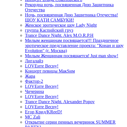
Рекордна ночь, посвященная Дню Защитника
Отечества
Ночь, посвященная Дню Защитника Отечества!
ШОУ КАТИ САМБУКИ!
Женское эротическое шоу Lady Night
группа Каспийский груз
Trance Dance Night. Alex M.O.R.P.H
Милым женщинам посвящается!!! Праздничное
эротическое представление проекта: "Конан и шоу
Evolution" (г. Москва)
Милым Женщинам посвящается! Just man show!
Лигалайз
LOVEите Весну!
Концерт певицы МакSим
Жара
Фактор-2
LOVEите Весну!
Чичерина
LOVEите Весну!
Trance Dance Night. Alexander Popov
LOVEите Весну!
Егор Крид/KReeD!
MC Zali
Открытие серии пенных вечеринок SUMMER