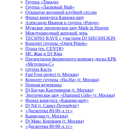
Группа «Триада»
Группа «Ласковый Май»
Открытие весенней клубной сессии
Финал конкурса Караоке-шоу
Александр Иванов и группа «Рондо»
Мужское эротическое шоу Made in Heaven
Международный женский день
TECHNO RAVE с участием DJ SHUSHUKIN
Концерт группы «Quest Pistols»
Птаха (ex. CENTR)
МС Жан и DJ Riga
Презентация фирменного компакт-диска КРК
«Метелица-С»
группа Каста
Fast Foot project (г. Москва)
Концерт группы «На-На» (г. Москва)
Пенная вечеринка
Dj Богдан Кантимиров (г. Москва)
Эротическое шоу «Diamond Girls» (г. Москва)
Финал конкурса «Караоке-шоу»
Dj Nil (г. Санкт-Петербург)
«Дискотека 80-90–х гг.»
Карандаш (г. Москва)
Dj Макс Короваев (г. Москва)
«Дискотека 80-90–х гг.»