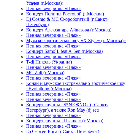
Усачев (г.Москва))
Пенная вечеринка «Пляж»
Концерт Полины Ростовой (г.Москва)
Dj Cosmo & МС Скоробогатый (г.Санкт-
Петербург)
Концерт Александра Айвазова (г.Москва)
Пенная вечеринка «Пляж»
Мужское эротическое шоу «X-Style» (г. Москва)»
Пенная вечеринка «Пляж»
Концерт Samo`L feat A-Sen (г.Москва)
Пенная вечеринка «Пляж»
Т-dj Николь (Украина)
Пенная вечеринка «Пляж»
МС Zali (г.Москва)
Пенная вечеринка «Пляж»
Конан и мужское экстремально-эротическое шоу
«Evolution» (г.Москва)
Пенная вечеринка «Пляж»
Пенная вечеринка «Пляж»
Концерт группы «S*NEЖNO» (г.Санкт-
Петербург), а также Ron May (dj set)
Пенная вечеринка «Пляж»
Концерт группы «Планка» (г.Москва)
Пенная вечеринка «Пляж»
Dj Сергей Рига (г.Санкт-Петербург)