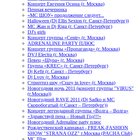
Концерт Евгения Осина (г. Москва)
Пенная вечеринка
«МС ШОУ» продолжение следует...
Halloween (Dj Ellis Sexton (г. Санкт-Петербург))
МС Жан и Dj Riga (г. Санкт-Петербург)
DJ's girls
Концерт группы «Centr» (г. Москва)
ADRENALINE PARTY ПЛЮС
Концерт группы «Пропаганда» (г. Москва)
DVJ Electra (г. Москва)
Певец «Шура» (г. Москва)
Группа «KREC» (г. Санкт-Петербург)
Dj Kefir (г. Санкт - Петербург)
Dj Lvov (г. Москва)
Стриптиз шоу «Crazy in love» (г. Москва)
Новогодняя ночь 2011 (концерт группы "VIRUS"
(г.Москва))
Новогодний RAVE 2011 (Dj Sadko и MC
Скоробогатый (г.Санкт – Петербург))
Концерт легендарной группы «Волга – Волга»
«Здравствуй пена – Новый Год!!!»
Новогодний Adrenaline party плюс
Рождественский карнавал - FREAK-FASHION
SHOW "STRANA OZZ" г.Москва (PACHA Club)
MC Шоу