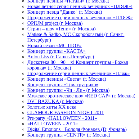
Концерт певицы «Натали» (г. Москва)
Новая летняя серия пенных вечеринок «ПЛЯЖ»!
Концерт певца "Данко" (г. Москва)
Продолжение серии пенных вечеринок «ПЛЯЖ»
OPIUM project (г. Москва)
Стрип – шоу «Тени» (г. Москва)
Matissе & Sadko, MC Скоробогатый (г. Санкт-
Петербург)
Новый сезон «МС ШОУ»
Концерт группы «КАСТА»
Anton Liss (г. Санкт-Петербург)
Дискотека 80 – 90 – х! Концерт группы «Божья
коровка» (г. Москва)
Продолжение серии пенных вечеринок «Пляж»
Концерт певицы «Света» (г. Москва)
Концерт группы «Триагрутрика»
Концерт группы «Чи - Ли» (г. Москва)
Мужское эротическое шоу «RED CAP» (г. Москва)
DVJ BAZUKA (г. Москва)
Золотые хиты XX века
GLAMOUR FASHION NIGHT 2011
Pre-party «HALLOWEEN - 2011»
«HALLOWEEN - 2011»
Digital Emotions - Володя Фонарев (Dj Фонарь)
Концерт группы «CENTR» (г. Москва)