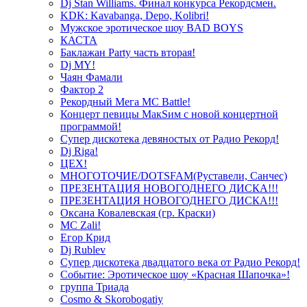
Dj Stan Williams. Финал конкурса Рекордсмен.
KDK: Kavabanga, Depo, Kolibri!
Мужское эротическое шоу BAD BOYS
КАСТА
Баклажан Party часть вторая!
Dj MY!
Чаян Фамали
Фактор 2
Рекордный Мега МС Battle!
Концерт певицы МакSим с новой концертной
программой!
Супер дискотека девяностых от Радио Рекорд!
Dj Riga!
ЦЕХ!
МНОГОТОЧИЕ/DOTSFAM(Руставели, Санчес)
ПРЕЗЕНТАЦИЯ НОВОГОДНЕГО ДИСКА!!!
ПРЕЗЕНТАЦИЯ НОВОГОДНЕГО ДИСКА!!!
Оксана Ковалевская (гр. Краски)
MC Zali!
Егор Крид
Dj Rublev
Супер дискотека двадцатого века от Радио Рекорд!
Событие: Эротическое шоу «Красная Шапочка»!
группа Триада
Cosmo & Skorobogatiy