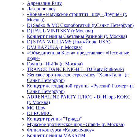
Адреналин Party
Лазерное шоу
«Конан» и мужское стриптиз - шоу «Другие» (г.
Москва)
Dj Sadko & МС Скоробогатый (г.Санкт-Петербург)
Dj PAUL VINITSKY (г.Москва)
Концерт певицы Светланы Разиной (г. Москва)
Dj STAN WILLIAMS (Нью-Йорк, USA)
DVJ BAZUKA (г. Москва)
«Объединенная Каста» представляет «Песочные
люди»
Группа «Hi-Fi» (г. Москва)
TRANCE DANCE NIGHT - DJ Katy Rutkovski
Женское эротическое стресс-шоу "Хали-Гали" (г.
Санкт-Петербург)
Концерт легендарной группы «Русский Размер» (г.
Санкт-Петербург)
ADRENALINE PARTY ПЛЮС - Dj Игорь КОКС
(г. Москва)
MC Шоу
DJ ROMEO
Концерт группы "Триада"
Мужское эротическое шоу «Grand» (г. Москва)
Финал конкурса «Караоке-шоу»
Концерт певицы МАКSИМ