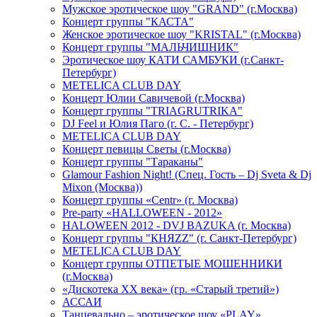
Мужское эротическое шоу "GRAND" (г.Москва)
Концерт группы "КАСТА"
Женское эротическое шоу "KRISTAL" (г.Москва)
Концерт группы "МАЛЬЧИШНИК"
Эротическое шоу КАТИ САМБУКИ (г.Санкт-
Петербург)
METELICA CLUB DAY
Концерт Юлии Савичевой (г.Москва)
Концерт группы "TRIAGRUTRIKA"
DJ Feel и Юлия Паго (г. С. - Петербург)
METELICA CLUB DAY
Концерт певицы Светы (г.Москва)
Концерт группы "Тараканы"
Glamour Fashion Night! (Спец. Гость – Dj Sveta & Dj
Mixon (Москва))
Концерт группы «Centr» (г. Москва)
Pre-party «HALLOWEEN - 2012»
HALOWEEN 2012 - DVJ BAZUKA (г. Москва)
Концерт группы "КНЯZZ" (г. Санкт-Петербург)
METELICA CLUB DAY
Концерт группы ОТПЕТЫЕ МОШЕННИКИ
(г.Москва)
«Дискотека ХХ века» (гр. «Старый третий»)
АССАИ
Танцевально – эротическое шоу «PLAY»