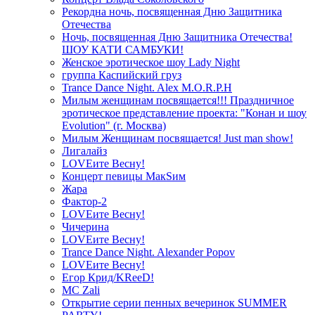
Рекордна ночь, посвященная Дню Защитника
Отечества
Ночь, посвященная Дню Защитника Отечества!
ШОУ КАТИ САМБУКИ!
Женское эротическое шоу Lady Night
группа Каспийский груз
Trance Dance Night. Alex M.O.R.P.H
Милым женщинам посвящается!!! Праздничное
эротическое представление проекта: "Конан и шоу
Evolution" (г. Москва)
Милым Женщинам посвящается! Just man show!
Лигалайз
LOVEите Весну!
Концерт певицы МакSим
Жара
Фактор-2
LOVEите Весну!
Чичерина
LOVEите Весну!
Trance Dance Night. Alexander Popov
LOVEите Весну!
Егор Крид/KReeD!
MC Zali
Открытие серии пенных вечеринок SUMMER