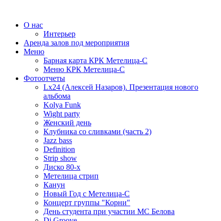
О нас
Интерьер
Аренда залов под мероприятия
Меню
Барная карта КРК Метелица-С
Меню КРК Метелица-С
Фотоотчеты
Lx24 (Алексей Назаров). Презентация нового
альбома
Kolya Funk
Wight party
Женский день
Клубника со сливками (часть 2)
Jazz bass
Definition
Strip show
Диско 80-х
Метелица стрип
Канун
Новый Год с Метелица-С
Концерт группы "Корни"
День студента при участии МС Белова
Dj Groove