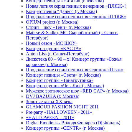
Концерт певицы «Натали» (г. Москва)
Новая летняя серия пенных вечеринок «ПЛЯЖ»!
Концерт певца "Данко" (г. Москва)
Продолжение серии пенных вечеринок «ПЛЯЖ»
OPIUM project (г. Москва)
Стрип – шоу «Тени» (г. Москва)
Matissе & Sadko, MC Скоробогатый (г. Санкт-
Петербург)
Новый сезон «МС ШОУ»
Концерт группы «КАСТА»
Anton Liss (г. Санкт-Петербург)
Дискотека 80 – 90 – х! Концерт группы «Божья
коровка» (г. Москва)
Продолжение серии пенных вечеринок «Пляж»
Концерт певицы «Света» (г. Москва)
Концерт группы «Триагрутрика»
Концерт группы «Чи - Ли» (г. Москва)
Мужское эротическое шоу «RED CAP» (г. Москва)
DVJ BAZUKA (г. Москва)
Золотые хиты XX века
GLAMOUR FASHION NIGHT 2011
Pre-party «HALLOWEEN - 2011»
«HALLOWEEN - 2011»
Digital Emotions - Володя Фонарев (Dj Фонарь)
Концерт группы «CENTR» (г. Москва)