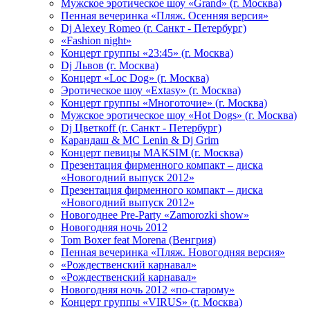
Мужское эротическое шоу «Grand» (г. Москва)
Пенная вечеринка «Пляж. Осенняя версия»
Dj Alexey Romeo (г. Санкт - Петербург)
«Fashion night»
Концерт группы «23:45» (г. Москва)
Dj Львов (г. Москва)
Концерт «Loc Dog» (г. Москва)
Эротическое шоу «Extasy» (г. Москва)
Концерт группы «Многоточие» (г. Москва)
Мужское эротическое шоу «Hot Dogs» (г. Москва)
Dj Цветкоff (г. Санкт - Петербург)
Карандаш & МС Lenin & Dj Grim
Концерт певицы МАКSIМ (г. Москва)
Презентация фирменного компакт – диска
«Новогодний выпуск 2012»
Презентация фирменного компакт – диска
«Новогодний выпуск 2012»
Новогоднее Pre-Party «Zamorozki show»
Новогодняя ночь 2012
Tom Boxer feat Morena (Венгрия)
Пенная вечеринка «Пляж. Новогодняя версия»
«Рождественский карнавал»
«Рождественский карнавал»
Новогодняя ночь 2012 «по-старому»
Концерт группы «VIRUS» (г. Москва)