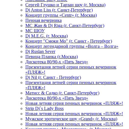
Сергей Глушко и Тарзан шоу (г. Москва)
Dj Anton Liss (г. Санкт-Петербург)
Концерт группы «Centr» (г. Москва)
Пенная вечерника
МС Жан & Dj Riga (г. Санкт-Петербург)
МС ШОУ
Dj M.E.G. (г. Москва)
Концерт "Смоки Мо" (г. Санкт - Петербург)
Концерт легендарной группы «Волга – Волга»
Dj Ruslan Sever
Певица Планка (г.Москва)
Дискотека 80/90-х «Пять Звезд»
Презентация летней серии пенных вечеринок
«ПЛЯЖ»!
Dj Nil (г. Санкт - Петербург)
Презентация летней серии пенных вечеринок
«ПЛЯЖ»!
Матисс & Садко (г. Санкт-Петербург)
Дискотека 80/90-х «Пять Звезд»
Новая летняя серия пенных вечеринок «ПЛЯЖ»!
Strip Dj`s Lady Boss
Новая летняя серия пенных вечеринок «ПЛЯЖ»!
Мужское эротическое шоу «Grand» (г. Москва)
Новая летняя серия пенных вечеринок «ПЛЯЖ»!