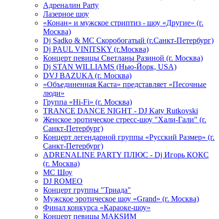
Адреналин Party
Лазерное шоу
«Конан» и мужское стриптиз - шоу «Другие» (г.
Москва)
Dj Sadko & МС Скоробогатый (г.Санкт-Петербург)
Dj PAUL VINITSKY (г.Москва)
Концерт певицы Светланы Разиной (г. Москва)
Dj STAN WILLIAMS (Нью-Йорк, USA)
DVJ BAZUKA (г. Москва)
«Объединенная Каста» представляет «Песочные
люди»
Группа «Hi-Fi» (г. Москва)
TRANCE DANCE NIGHT - DJ Katy Rutkovski
Женское эротическое стресс-шоу "Хали-Гали" (г.
Санкт-Петербург)
Концерт легендарной группы «Русский Размер» (г.
Санкт-Петербург)
ADRENALINE PARTY ПЛЮС - Dj Игорь КОКС
(г. Москва)
MC Шоу
DJ ROMEO
Концерт группы "Триада"
Мужское эротическое шоу «Grand» (г. Москва)
Финал конкурса «Караоке-шоу»
Концерт певицы МАКSИМ