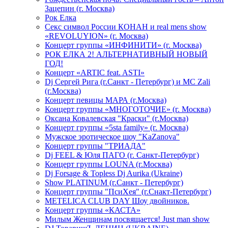
Зацепин (г. Москва)
Рок Елка
Секс символ России КОНАН и real mens show
«REVOLUYION» (г. Москва)
Концерт группы «ИНФИНИТИ» (г. Москва)
РОК ЕЛКА 2! АЛЬТЕРНАТИВНЫЙ НОВЫЙ
ГОД!
Концерт «ARTIC feat. ASTI»
Dj Сергей Рига (г.Санкт - Петербург) и MC Zali
(г.Москва)
Концерт певицы МАРА (г.Москва)
Концерт группы «МНОГОТОЧИЕ» (г. Москва)
Оксана Ковалевская "Краски" (г.Москва)
Концерт группы «5sta family» (г. Москва)
Мужское эротическое шоу "KaZanova"
Концерт группы "ТРИАДА"
Dj FEEL & Юля ПАГО (г. Санкт-Петербург)
Концерт группы LOUNA (г.Москва)
Dj Forsage & Topless Dj Aurika (Ukraine)
Show PLATINUM (г.Санкт - Петербург)
Концерт группы "ПсиХея" (г.Снакт-Петербург)
METELICA CLUB DAY Шоу двойников.
Концерт группы «КАСТА»
Милым Женщинам посвящается! Just man show