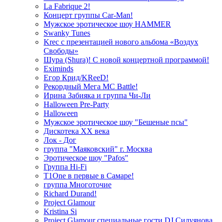
La Fabrique 2!
Концерт группы Car-Man!
Мужское эротическое шоу HAMMER
Swanky Tunes
Krec с презентацией нового альбома «Воздух
Свободы»
Шура (Shura)! С новой концертной программой!
Eximinds
Егор Крид/KReeD!
Рекордный Мега МС Battle!
Ирина Забияка и группа Чи-Ли
Halloween Pre-Party
Halloween
Мужское эротическое шоу "Бешеные псы"
Дискотека ХХ века
Лок - Дог
группа "Маяковский" г. Москва
Эротическое шоу "Pafos"
Группа Hi-Fi
T1One в первые в Самаре!
группа Многоточие
Richard Durand!
Project Glamour
Kristina Si
Project Glamour специальные гости DJ Силуянова