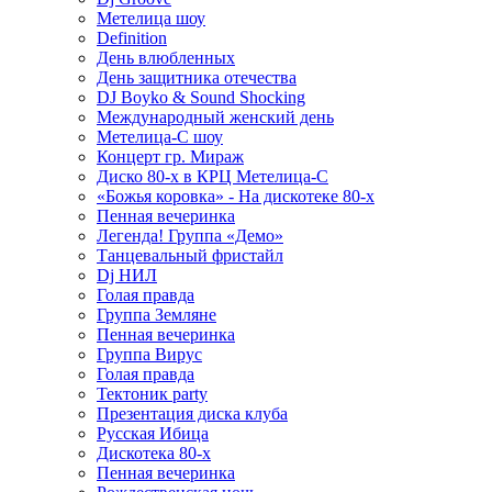
Метелица шоу
Definition
День влюбленных
День защитника отечества
DJ Boyko & Sound Shocking
Международный женский день
Метелица-С шоу
Концерт гр. Мираж
Диско 80-х в КРЦ Метелица-С
«Божья коровка» - На дискотеке 80-х
Пенная вечеринка
Легенда! Группа «Демо»
Танцевальный фристайл
Dj НИЛ
Голая правда
Группа Земляне
Пенная вечеринка
Группа Вирус
Голая правда
Тектоник party
Презентация диска клуба
Русская Ибица
Дискотека 80-х
Пенная вечеринка