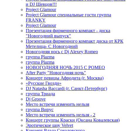
и DJ Шевцов!!!
Project Glamour
Project Glamour специальные гости группа
FRANKY
Project Glamour
Презентация фирменного компакт - диска
"Новогодний выпуск"
Презентация фирменного компакт диска от КРК
Метелица- С Новогодний
Новогодняя нось с Dj Alexey Romeo
группа Plazma
группа Plazma
НОВОГОДНЯЯ НОЧЬ 2015 C РОМЕО
After Party "Новогодняя ночь"
Концерт певицы Афродита (г. Москва)
«Русские Гвозди»
DJ Natasha Baccardi (г. Санкт-Петербург)
группа Триада
Dj Groove
Место встречи изменить нельзя
группа Вирус
Место встречи изменить нельзя - 2
Концерт группы Краски (Оксана Ковалевская)
Эротическое шоу Velvet
Концерт Влада Соколовского