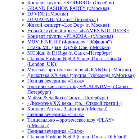
Концерт группы «SEREBRO» (Серебро)
GRAND FASHION PARTY (г.Москва)
DJ VINI (г.Москва)
DJ MAGNIT (г.Санкт-Петербург)
Живой концерт «Loc Dog» (г. Москва)
Новый клубный проект «GAMES NOT OVER»
Концерт группы «PLAZMA» (г.Москва)
MOVIE NIGHT (Фрик-шоу "Эйфория")
Птаха, МС Дым, Dj Nik One (г.Москва)
МС Жан & Dj Riga (г. Санкт-Петербург)
Glamour Fashion Night! (Спец. Гость - Cicada
(London, UK))
Мужское эротическое шоу «GRAND» (г.Москва)
Дискотека XX века (группа Турбомода (г.Москва))
Пенная вечеринка «Пляж»
Эротическое стресс шоу «PLATINUM» (г.Санкт –
Петербург)
Matisse & Sadko (г.Санкт – Петербург)
«Дискотека ХХ века» (гр. «Старый третий»)
Концерт Антона Зацепина (г.Москва)
Пенная вечеринка «Пляж»
Танцевально – эротическое шоу «PLAY»
(г.Москва)
Пенная вечеринка «Пляж»
Glamour Fashion Night! (Спец. Гость - Dj Юрий