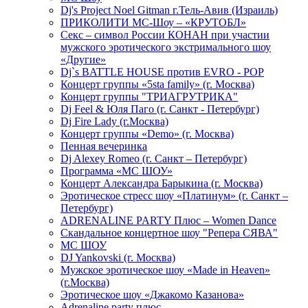
Dj's Project Noel Gitman г.Тель-Авив (Израиль)
ПРИКОЛИТИ МС-Шоу – «КРУТОБЛ»
Секс – символ России КОНАН при участии
мужского эротического экстримального шоу
«Другие»
Dj`s BATTLE HOUSE против EVRO - POP
Концерт группы «5sta family» (г. Москва)
Концерт группы "ТРИАГРУТРИКА"
Dj Feel & Юля Паго (г. Санкт - Петербург)
Dj Fire Lady (г.Москва)
Концерт группы «Demo» (г. Москва)
Пенная вечеринка
Dj Alexey Romeo (г. Санкт – Петербург)
Программа «МС ШОУ»
Концерт Александра Барыкина (г. Москва)
Эротическое стресс шоу «Платинум» (г. Санкт –
Петербург)
ADRENALINE PARTY Плюс – Women Dance
Скандальное концертное шоу "Репера СЯВА"
МС ШОУ
DJ Yankovski (г. Москва)
Мужское эротическое шоу «Made in Heaven»
(г.Москва)
Эротическое шоу «Джакомо Казанова»
Adrenaline party плюс