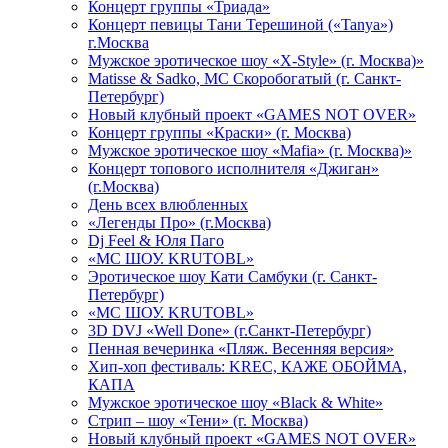
Концерт группы «Триада»
Концерт певицы Тани Терешиной («Tanya»)
г.Москва
Мужское эротическое шоу «X-Style» (г. Москва)»
Matissе & Sadko, MC Скоробогатый (г. Санкт-
Петербург)
Новый клубный проект «GAMES NOT OVER»
Концерт группы «Краски» (г. Москва)
Мужское эротическое шоу «Mafia» (г. Москва)»
Концерт топового исполнителя «Джиган»
(г.Москва)
День всех влюбленных
«Легенды Про» (г.Москва)
Dj Feel & Юля Паго
«МС ШОУ. KRUTOBL»
Эротическое шоу Кати Самбуки (г. Санкт-
Петербург)
«МС ШОУ. KRUTOBL»
3D DVJ «Well Done» (г.Санкт-Петербург)
Пенная вечеринка «Пляж. Весенняя версия»
Хип-хоп фестиваль: KREC, КАЖЕ ОБОЙМА,
КАПА
Мужское эротическое шоу «Black & White»
Стрип – шоу «Тени» (г. Москва)
Новый клубный проект «GAMES NOT OVER»