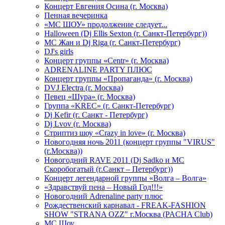
Концерт Евгения Осина (г. Москва)
Пенная вечеринка
«МС ШОУ» продолжение следует...
Halloween (Dj Ellis Sexton (г. Санкт-Петербург))
МС Жан и Dj Riga (г. Санкт-Петербург)
DJ's girls
Концерт группы «Centr» (г. Москва)
ADRENALINE PARTY ПЛЮС
Концерт группы «Пропаганда» (г. Москва)
DVJ Electra (г. Москва)
Певец «Шура» (г. Москва)
Группа «KREC» (г. Санкт-Петербург)
Dj Kefir (г. Санкт - Петербург)
Dj Lvov (г. Москва)
Стриптиз шоу «Crazy in love» (г. Москва)
Новогодняя ночь 2011 (концерт группы "VIRUS"
(г.Москва))
Новогодний RAVE 2011 (Dj Sadko и MC
Скоробогатый (г.Санкт – Петербург))
Концерт легендарной группы «Волга – Волга»
«Здравствуй пена – Новый Год!!!»
Новогодний Adrenaline party плюс
Рождественский карнавал - FREAK-FASHION
SHOW "STRANA OZZ" г.Москва (PACHA Club)
MC Шоу