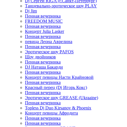
Dj Сергей RIGA (г.Санкт-Петербург)
Танцевально-эротическое шоу PLAY
Dj Jim
Пенная вечеринка
FREEDOM MUSIC
Пенная вечеринка
Концерт Julia Lasker
Пенная вечеринка
певица Леона Аврелина
Пенная вечеринка
Эротическое шоу PAFOS
Шоу двойников
Пенная вечеринка
DJ Наташа Бакарди
Пенная вечеринка
Концерт певицы Насти Крайновой
Пенная вечеринка
Красный перец (Dj Игорь Кокс)
Пенная вечеринка
Эротическое шоу GREASE (Ukraaine)
Пенная вечеринка
Topless Dj Duo Kirsanov & Phoenix
Концерт певицы Афродита
Пенная вечеринка
Пенная вечеринка