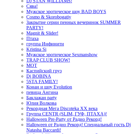
DJ STAN WILLIAMS!
Сява!
Мужское эротическое шоу BAD BOYS
Cosmo & Skorobogatiy
Закрытие серии пенных вечеринок SUMMER
PARTY!
Magnit & Slider!
Птаха
группа Инфинити
Kristina Si
Мужское эротическое Sexmanshow
TRAP CLUB SHOW!
МОТ
Каспийский груз
Dj BOBINA
5STA FAMILY!
Конан и шоу Evolution
певица Ангина
Баклажан party
Юлия Волкова
Рекордная Мега Discoteka XX века
Группа CENTR (SLIM, ГУФ, ПТАХА)!
Halloween Pre-Party от Радио Рекорд!
Halloween от Радио Рекорд! Специальный гость Dj
Natasha Baccardi!