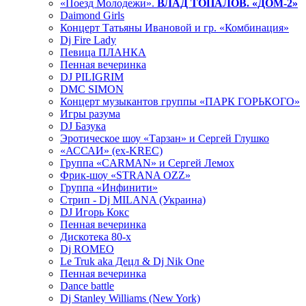
«Поезд Молодежи».
ВЛАД ТОПАЛОВ. «ДОМ-2»
Daimond Girls
Концерт Татьяны Ивановой и гр. «Комбинация»
Dj Fire Lady
Певица ПЛАНКА
Пенная вечеринка
DJ PILIGRIM
DMC SIMON
Концерт музыкантов группы «ПАРК ГОРЬКОГО»
Игры разума
DJ Базука
Эротическое шоу «Тарзан» и Сергей Глушко
«АССАИ» (ex-KREC)
Группа «CARMAN» и Сергей Лемох
Фрик-шоу «STRANA OZZ»
Группа «Инфинити»
Стрип - Dj MILANA (Украина)
DJ Игорь Кокс
Пенная вечеринка
Дискотека 80-х
Dj ROMEO
Le Truk aka Децл & Dj Nik One
Пенная вечеринка
Dance battle
Dj Stanley Williams (New York)