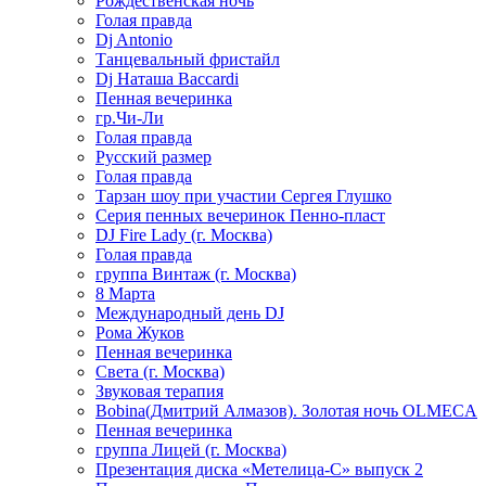
Рождественская ночь
Голая правда
Dj Antonio
Танцевальный фристайл
Dj Наташа Baccardi
Пенная вечеринка
гр.Чи-Ли
Голая правда
Русский размер
Голая правда
Тарзан шоу при участии Сергея Глушко
Серия пенных вечеринок Пенно-пласт
DJ Fire Lady (г. Москва)
Голая правда
группа Винтаж (г. Москва)
8 Марта
Международный день DJ
Рома Жуков
Пенная вечеринка
Света (г. Москва)
Звуковая терапия
Bobina(Дмитрий Алмазов). Золотая ночь OLMECA
Пенная вечеринка
группа Лицей (г. Москва)
Презентация диска «Метелица-С» выпуск 2