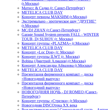
(г.Москва)
Матисс & Садко (г. Санкт-Петербург)
METELICA CLUB DAY
Концерт певицы МАКSИМ (г.Москва)
Экстремально - эротическое шоу "ДРУГИЕ"
(г.Москва)
МС/DJ ZHAN (г.Санкт-Петербург)
Garage Sound System presents FALL - WINTER
TOUR, Dj SUHOV (г. Москва)
Концерт группы «PLAZMA» (г.Москва)
METELICA CLUB DAY
Концерт «Loc Dog» (г. Москва)
Концерт группы ILWT (г. Москва)
Bobina (Дмитрий Алмазов) (г.Москва)
Концерт Александра Айвазова (г.Москва)
METELICA CLUB DAY
Презентация фирменного компакт – диска
«Новогодний выпуск»
Презентация фирменного компакт – диска
«Новогодний выпуск»
НОВОГОДНЯЯ НОЧЬ - DJ ROMEO (Санкт-
Петербург)
Концерт группы «Стрелки» (г.Москва)
Новогодняя DISCOтека ХХ века
Рождественская ночь! Специальный гость – Антон