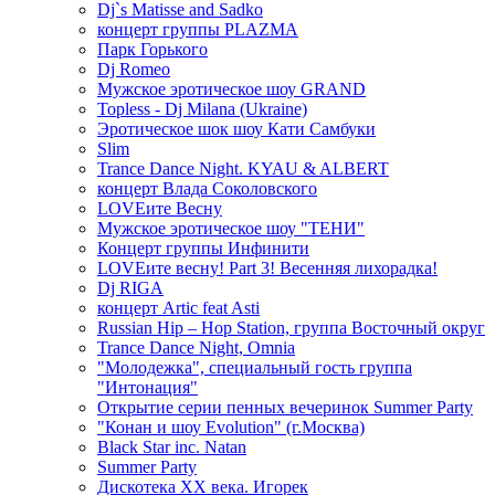
Dj`s Matisse and Sadko
концерт группы PLAZMA
Парк Горького
Dj Romeo
Мужское эротическое шоу GRAND
Topless - Dj Milana (Ukraine)
Эротическое шок шоу Кати Самбуки
Slim
Trance Dance Night. KYAU & ALBERT
концерт Влада Соколовского
LOVEите Весну
Мужское эротическое шоу "ТЕНИ"
Концерт группы Инфинити
LOVEите весну! Part 3! Весенняя лихорадка!
Dj RIGA
концерт Artic feat Asti
Russian Hip – Hop Station, группа Восточный округ
Trance Dance Night, Omnia
"Молодежка", специальный гость группа
"Интонация"
Открытие серии пенных вечеринок Summer Party
"Конан и шоу Evolution" (г.Москва)
Black Star inc. Natan
Summer Party
Дискотека ХХ века. Игорек