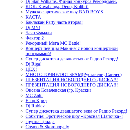
Dj Stan Williams. Финал конкурса Рекордсмен.
KDK: Kavabanga, Depo, Kolibri!
Мужское эротическое шоу BAD BOYS
КАСТА
Баклажан Party часть вторая!
Dj MY!
Чаян Фамали
Фактор 2
Рекордный Мега МС Battle!
Концерт певицы МакSим с новой концертной
программой!
Супер дискотека девяностых от Радио Рекорд!
Dj Riga!
ЦЕХ!
МНОГОТОЧИЕ/DOTSFAM(Руставели, Санчес)
ПРЕЗЕНТАЦИЯ НОВОГОДНЕГО ДИСКА!!!
ПРЕЗЕНТАЦИЯ НОВОГОДНЕГО ДИСКА!!!
Оксана Ковалевская (гр. Краски)
MC Zali!
Егор Крид
Dj Rublev
Супер дискотека двадцатого века от Радио Рекорд!
Событие: Эротическое шоу «Красная Шапочка»!
группа Триада
Cosmo & Skorobogatiy