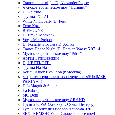
Trance dance night. Dj Alexander Popov
мужское эротическое шоу "Hummer"
Dj Nejtrino
группа TOTAL
White Night party, Dj Feel
Егор Крид
BIFFGUYS
Dj Jim (г. Москва)
VogueMenProject
Dj Forsage и Topless Dj Aurika
Trance Dance Night, Dj Damian Wasse 5.07.14
Мужское эротическое шоу "Pride"
Артем Татищевский
Dj ЦВЕТКOFF!
группа На-На
Конан и шоу Evolution (г.Москва)
Закрытие серии пенных вечеринок «SUMMER
PARTY»!!!
Dj`s Magnit & Slider
La Fabrique!
MC Doni
Мужское эротическое шоу GRAND
Группа IOWA (Айова), г. Санкт-Петербург
Гуф! Презентация нового Альбома 420!
SEXTREMSHOW — Самое горячее шоу!