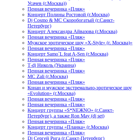
Усачев (г.Москва))
Пенная вечеринка «Пляж»
Концерт Полины Ростовой (г.Москва)
Dj Cosmo & МС Скоробогатый (г.Санкт-
Петербург)
Концерт Александра Айвазова (г.Москва)
Пенная вечеринка «Пляж»
Мужское эротическое шоу «X-Style» (г. Москва)»
Пенная вечеринка «Пляж»
Концерт Samo`L feat A-Sen (г.Москва)
Пенная вечеринка «Пляж»
Т-dj Николь (Украина)
Пенная вечеринка «Пляж»
МС Zali (г.Москва)
Пенная вечеринка «Пляж»
Конан и мужское экстремально-эротическое шоу
«Evolution» (г.Москва)
Пенная вечеринка «Пляж»
Пенная вечеринка «Пляж»
Концерт группы «S*NEЖNO» (г.Санкт-
Петербург), а также Ron May (dj set)
Пенная вечеринка «Пляж»
Концерт группы «Планка» (г.Москва)
Пенная вечеринка «Пляж»
Dj Сергей Рига (г.Санкт-Петербург)