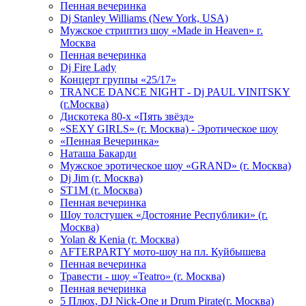
Пенная вечеринка
Dj Stanley Williams (New York, USA)
Мужское стриптиз шоу «Made in Heaven» г.
Москва
Пенная вечеринка
Dj Fire Lady
Концерт группы «25/17»
TRANCE DANCE NIGHT - Dj PAUL VINITSKY
(г.Москва)
Дискотека 80-х «Пять звёзд»
«SEXY GIRLS» (г. Москва) - Эротическое шоу
«Пенная Вечеринка»
Hаташа Бакарди
Мужское эротическое шоу «GRAND» (г. Москва)
Dj Jim (г. Москва)
ST1M (г. Москва)
Пенная вечеринка
Шоу толстушек «Достояние Республики» (г.
Москва)
Yolan & Kenia (г. Москва)
AFTERPARTY мото-шоу на пл. Куйбышева
Пенная вечеринка
Травести - шоу «Teatro» (г. Москва)
Пенная вечеринка
5 Плюх, DJ Nick-One и Drum Pirate(г. Москва)