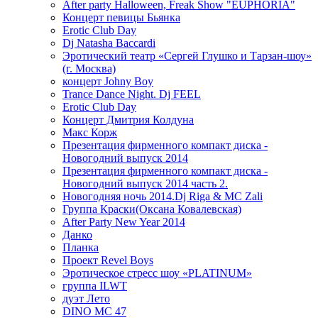
After party Halloween, Freak Show "EUPHORIA"
Концерт певицы Бьянка
Erotic Club Day
Dj Natasha Baccardi
Эротический театр «Сергей Глушко и Тарзан-шоу»
(г. Москва)
концерт Johny Boy
Trance Dance Night. Dj FEEL
Erotic Club Day
Концерт Дмитрия Колдуна
Макс Корж
Презентация фирменного компакт диска -
Новогодний выпуск 2014
Презентация фирменного компакт диска -
Новогодний выпуск 2014 часть 2.
Новогодняя ночь 2014.Dj Riga & MC Zali
Группа Краски(Оксана Ковалевская)
After Party New Year 2014
Данко
Планка
Проект Revel Boys
Эротическое стресс шоу «PLATINUM»
группа ILWT
дуэт Лето
DINO MC 47