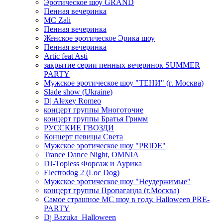
Эротическое шоу GRAND
Пенная вечеринка
MC Zali
Пенная вечеринка
Женское эротическое Эрика шоу
Пенная вечеринка
Artic feat Asti
закрытие серии пенных вечеринок SUMMER
PARTY
Мужское эротическое шоу "ТЕНИ" (г. Москва)
Slade show (Ukraine)
Dj Alexey Romeo
концерт группы Многоточие
концерт группы Братья Гримм
РУССКИЕ ГВОЗДИ
Концерт певицы Света
Мужское эротическое шоу "PRIDE"
Trance Dance Night, OMNIA
DJ-Topless Форсаж и Аурика
Electrodog 2 (Loc Dog)
Мужское эротическое шоу "Неудержимые"
концерт группы Пропаганда (г.Москва)
Самое страшное МС шоу в году. Halloween PRE-
PARTY
Dj Bazuka_Halloween