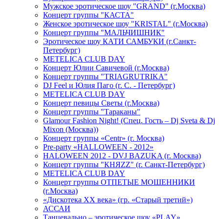
Мужское эротическое шоу "GRAND" (г.Москва)
Концерт группы "КАСТА"
Женское эротическое шоу "KRISTAL" (г.Москва)
Концерт группы "МАЛЬЧИШНИК"
Эротическое шоу КАТИ САМБУКИ (г.Санкт-
Петербург)
METELICA CLUB DAY
Концерт Юлии Савичевой (г.Москва)
Концерт группы "TRIAGRUTRIKA"
DJ Feel и Юлия Паго (г. С. - Петербург)
METELICA CLUB DAY
Концерт певицы Светы (г.Москва)
Концерт группы "Тараканы"
Glamour Fashion Night! (Спец. Гость – Dj Sveta & Dj
Mixon (Москва))
Концерт группы «Centr» (г. Москва)
Pre-party «HALLOWEEN - 2012»
HALOWEEN 2012 - DVJ BAZUKA (г. Москва)
Концерт группы "КНЯZZ" (г. Санкт-Петербург)
METELICA CLUB DAY
Концерт группы ОТПЕТЫЕ МОШЕННИКИ
(г.Москва)
«Дискотека ХХ века» (гр. «Старый третий»)
АССАИ
Танцевально – эротическое шоу «PLAY»