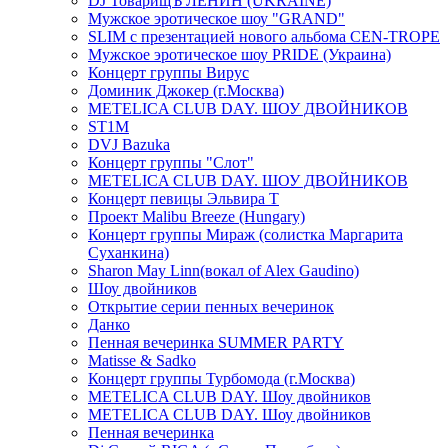
DJ ТоварищЪ ЛЕНИН (UKRAINE)
Мужское эротическое шоу "GRAND"
SLIM с презентацией нового альбома CEN-TROPE
Мужское эротическое шоу PRIDE (Украина)
Концерт группы Вирус
Доминик Джокер (г.Москва)
METELICA CLUB DAY. ШОУ ДВОЙНИКОВ
ST1M
DVJ Bazuka
Концерт группы "Слот"
METELICA CLUB DAY. ШОУ ДВОЙНИКОВ
Концерт певицы Эльвира Т
Проект Malibu Breeze (Hungary)
Концерт группы Мираж (солистка Маргарита
Суханкина)
Sharon May Linn(вокал of Alex Gaudino)
Шоу двойников
Открытие серии пенных вечеринок
Данко
Пенная вечеринка SUMMER PARTY
Matisse & Sadko
Концерт группы Турбомода (г.Москва)
METELICA CLUB DAY. Шоу двойников
METELICA CLUB DAY. Шоу двойников
Пенная вечеринка