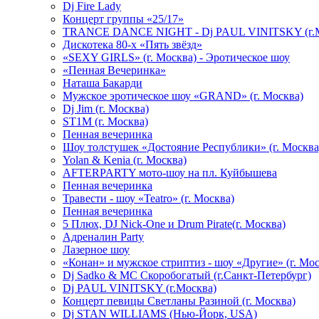
Dj Fire Lady
Концерт группы «25/17»
TRANCE DANCE NIGHT - Dj PAUL VINITSKY (г.М
Дискотека 80-х «Пять звёзд»
«SEXY GIRLS» (г. Москва) - Эротическое шоу
«Пенная Вечеринка»
Hаташа Бакарди
Мужское эротическое шоу «GRAND» (г. Москва)
Dj Jim (г. Москва)
ST1M (г. Москва)
Пенная вечеринка
Шоу толстушек «Достояние Республики» (г. Москва
Yolan & Kenia (г. Москва)
AFTERPARTY мото-шоу на пл. Куйбышева
Пенная вечеринка
Травести - шоу «Teatro» (г. Москва)
Пенная вечеринка
5 Плюх, DJ Nick-One и Drum Pirate(г. Москва)
Адреналин Party
Лазерное шоу
«Конан» и мужское стриптиз - шоу «Другие» (г. Мос
Dj Sadko & МС Скоробогатый (г.Санкт-Петербург)
Dj PAUL VINITSKY (г.Москва)
Концерт певицы Светланы Разиной (г. Москва)
Dj STAN WILLIAMS (Нью-Йорк, USA)