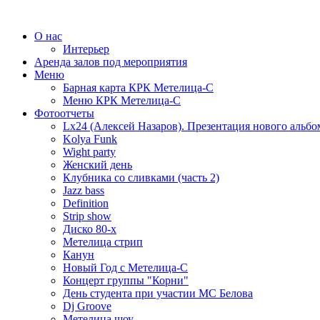
О нас
Интерьер
Аренда залов под мероприятия
Меню
Барная карта КРК Метелица-С
Меню КРК Метелица-С
Фотоотчеты
Lx24 (Алексей Назаров). Презентация нового альбо
Kolya Funk
Wight party
Женский день
Клубника со сливками (часть 2)
Jazz bass
Definition
Strip show
Диско 80-х
Метелица стрип
Канун
Новый Год с Метелица-С
Концерт группы "Корни"
День студента при участии МС Белова
Dj Groove
Метелица шоу