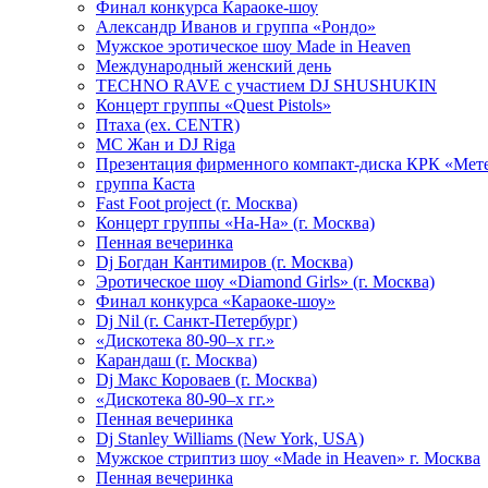
Финал конкурса Караоке-шоу
Александр Иванов и группа «Рондо»
Мужское эротическое шоу Made in Heaven
Международный женский день
TECHNO RAVE с участием DJ SHUSHUKIN
Концерт группы «Quest Pistols»
Птаха (ex. CENTR)
МС Жан и DJ Riga
Презентация фирменного компакт-диска КРК «Мет
группа Каста
Fast Foot project (г. Москва)
Концерт группы «На-На» (г. Москва)
Пенная вечеринка
Dj Богдан Кантимиров (г. Москва)
Эротическое шоу «Diamond Girls» (г. Москва)
Финал конкурса «Караоке-шоу»
Dj Nil (г. Санкт-Петербург)
«Дискотека 80-90–х гг.»
Карандаш (г. Москва)
Dj Макс Короваев (г. Москва)
«Дискотека 80-90–х гг.»
Пенная вечеринка
Dj Stanley Williams (New York, USA)
Мужское стриптиз шоу «Made in Heaven» г. Москва
Пенная вечеринка