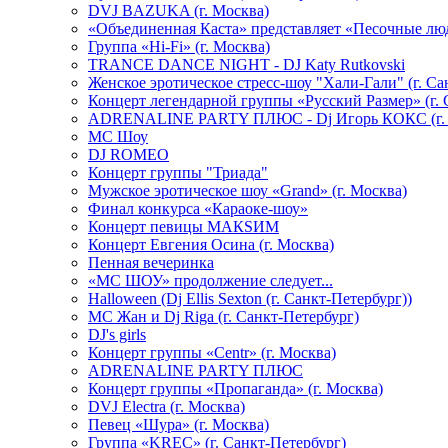
DVJ BAZUKA (г. Москва)
«Объединенная Каста» представляет «Песочные лю
Группа «Hi-Fi» (г. Москва)
TRANCE DANCE NIGHT - DJ Katy Rutkovski
Женское эротическое стресс-шоу "Хали-Гали" (г. Са
Концерт легендарной группы «Русский Размер» (г. 
ADRENALINE PARTY ПЛЮС - Dj Игорь КОКС (г. 
MC Шоу
DJ ROMEO
Концерт группы "Триада"
Мужское эротическое шоу «Grand» (г. Москва)
Финал конкурса «Караоке-шоу»
Концерт певицы МАКSИМ
Концерт Евгения Осина (г. Москва)
Пенная вечеринка
«МС ШОУ» продолжение следует...
Halloween (Dj Ellis Sexton (г. Санкт-Петербург))
МС Жан и Dj Riga (г. Санкт-Петербург)
DJ's girls
Концерт группы «Centr» (г. Москва)
ADRENALINE PARTY ПЛЮС
Концерт группы «Пропаганда» (г. Москва)
DVJ Electra (г. Москва)
Певец «Шура» (г. Москва)
Группа «KREC» (г. Санкт-Петербург)