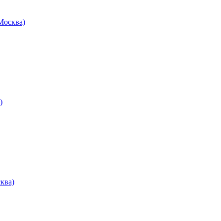
осква)
)
ква)