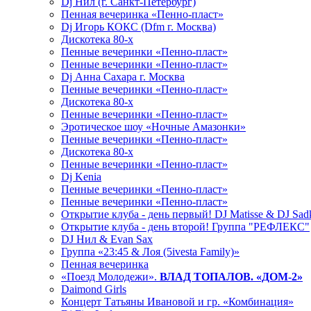
Dj Нил (г. Санкт-Петербург)
Пенная вечеринка «Пенно-пласт»
Dj Игорь КОКС (Dfm г. Москва)
Дискотека 80-х
Пенные вечеринки «Пенно-пласт»
Пенные вечеринки «Пенно-пласт»
Dj Анна Сахара г. Москва
Пенные вечеринки «Пенно-пласт»
Дискотека 80-х
Пенные вечеринки «Пенно-пласт»
Эротическое шоу «Ночные Амазонки»
Пенные вечеринки «Пенно-пласт»
Дискотека 80-х
Пенные вечеринки «Пенно-пласт»
Dj Kenia
Пенные вечеринки «Пенно-пласт»
Пенные вечеринки «Пенно-пласт»
Открытие клуба - день первый! DJ Matisse & DJ Sad
Открытие клуба - день второй! Группа "РЕФЛЕКС"
DJ Нил & Evan Sax
Группа «23:45 & Лоя (5ivesta Family)»
Пенная вечеринка
«Поезд Молодежи».
ВЛАД ТОПАЛОВ. «ДОМ-2»
Daimond Girls
Концерт Татьяны Ивановой и гр. «Комбинация»