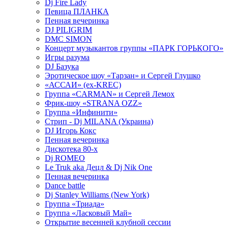
Dj Fire Lady
Певица ПЛАНКА
Пенная вечеринка
DJ PILIGRIM
DMC SIMON
Концерт музыкантов группы «ПАРК ГОРЬКОГО»
Игры разума
DJ Базука
Эротическое шоу «Тарзан» и Сергей Глушко
«АССАИ» (ex-KREC)
Группа «CARMAN» и Сергей Лемох
Фрик-шоу «STRANA OZZ»
Группа «Инфинити»
Стрип - Dj MILANA (Украина)
DJ Игорь Кокс
Пенная вечеринка
Дискотека 80-х
Dj ROMEO
Le Truk aka Децл & Dj Nik One
Пенная вечеринка
Dance battle
Dj Stanley Williams (New York)
Группа «Триада»
Группа «Ласковый Май»
Открытие весенней клубной сессии