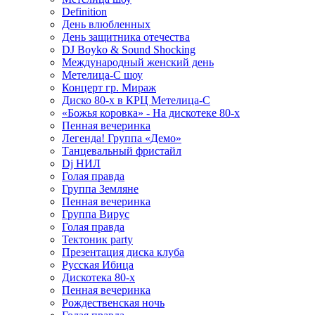
Definition
День влюбленных
День защитника отечества
DJ Boyko & Sound Shocking
Международный женский день
Метелица-С шоу
Концерт гр. Мираж
Диско 80-х в КРЦ Метелица-С
«Божья коровка» - На дискотеке 80-х
Пенная вечеринка
Легенда! Группа «Демо»
Танцевальный фристайл
Dj НИЛ
Голая правда
Группа Земляне
Пенная вечеринка
Группа Вирус
Голая правда
Тектоник party
Презентация диска клуба
Русская Ибица
Дискотека 80-х
Пенная вечеринка
Рождественская ночь