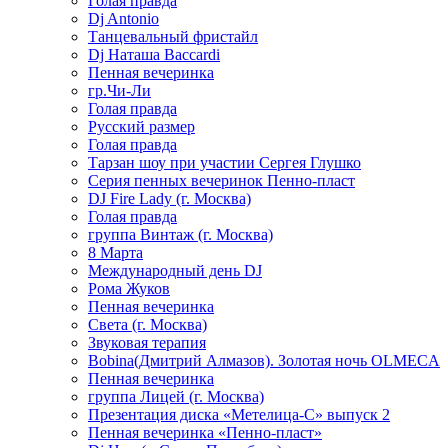
Голая правда
Dj Antonio
Танцевальный фристайл
Dj Наташа Baccardi
Пенная вечеринка
гр.Чи-Ли
Голая правда
Русский размер
Голая правда
Тарзан шоу при участии Сергея Глушко
Серия пенных вечеринок Пенно-пласт
DJ Fire Lady (г. Москва)
Голая правда
группа Винтаж (г. Москва)
8 Марта
Международный день DJ
Рома Жуков
Пенная вечеринка
Света (г. Москва)
Звуковая терапия
Bobina(Дмитрий Алмазов). Золотая ночь OLMECA
Пенная вечеринка
группа Лицей (г. Москва)
Презентация диска «Метелица-С» выпуск 2
Пенная вечеринка «Пенно-пласт»