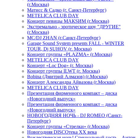
(г.Москва)
Матисс & Садко (г. Санкт-Петербург)
METELICA CLUB DAY
Концерт певицы МАКSИМ (г.Москва)
Экстремально - эротическое шоу "ДРУГИЕ"
(г.Москва)
МС/DJ ZHAN (г.Санкт-Петербург)
Garage Sound System presents FALL - WINTER
TOUR, Dj SUHOV (г. Москва)
Концерт группы «PLAZMA» (г.Москва)
METELICA CLUB DAY
Концерт «Loc Dog» (г. Москва)
Концерт группы ILWT (г. Москва)
Bobina (Дмитрий Алмазов) (г.Москва)
Концерт Александра Айвазова (г.Москва)
METELICA CLUB DAY
Презентация фирменного компакт – диска
«Новогодний выпуск»
Презентация фирменного компакт – диска
«Новогодний выпуск»
НОВОГОДНЯЯ НОЧЬ - DJ ROMEO (Санкт-
Петербург)
Концерт группы «Стрелки» (г.Москва)
Новогодняя DISCOтека ХХ века
Рождественская ночь! Специальный гость – Антон