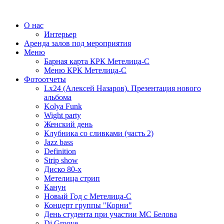
О нас
Интерьер
Аренда залов под мероприятия
Меню
Барная карта КРК Метелица-С
Меню КРК Метелица-С
Фотоотчеты
Lx24 (Алексей Назаров). Презентация нового
альбома
Kolya Funk
Wight party
Женский день
Клубника со сливками (часть 2)
Jazz bass
Definition
Strip show
Диско 80-х
Метелица стрип
Канун
Новый Год с Метелица-С
Концерт группы "Корни"
День студента при участии МС Белова
Dj Groove