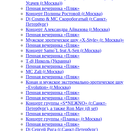
Усачев (г.Москва))
Пенная вечеринка «Пляж»
Концерт Полины Ростовой (г.Москва)
Dj Cosmo & МС Скоробогатый (г.Санкт-
Петербург)
Концерт Александра Айвазова (г.Москва)
Пенная вечеринка «Пляж»
Мужское эротическое шоу «X-Style» (г. Москва)»
Пенная вечеринка «Пляж»
Концерт Samo`L feat A-Sen (г.Москва)
Пенная вечеринка «Пляж»
Т-dj Николь (Украина)
Пенная вечеринка «Пляж»
МС Zali (г.Москва)
Пенная вечеринка «Пляж»
Конан и мужское экстремально-эротическое шоу
«Evolution» (г.Москва)
Пенная вечеринка «Пляж»
Пенная вечеринка «Пляж»
Концерт группы «S*NEЖNO» (г.Санкт-
Петербург), а также Ron May (dj set)
Пенная вечеринка «Пляж»
Концерт группы «Планка» (г.Москва)
Пенная вечеринка «Пляж»
Dj Сергей Рига (г.Санкт-Петербург)