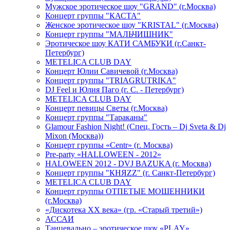
Мужское эротическое шоу "GRAND" (г.Москва)
Концерт группы "КАСТА"
Женское эротическое шоу "KRISTAL" (г.Москва)
Концерт группы "МАЛЬЧИШНИК"
Эротическое шоу КАТИ САМБУКИ (г.Санкт-
Петербург)
METELICA CLUB DAY
Концерт Юлии Савичевой (г.Москва)
Концерт группы "TRIAGRUTRIKA"
DJ Feel и Юлия Паго (г. С. - Петербург)
METELICA CLUB DAY
Концерт певицы Светы (г.Москва)
Концерт группы "Тараканы"
Glamour Fashion Night! (Спец. Гость – Dj Sveta & Dj
Mixon (Москва))
Концерт группы «Centr» (г. Москва)
Pre-party «HALLOWEEN - 2012»
HALOWEEN 2012 - DVJ BAZUKA (г. Москва)
Концерт группы "КНЯZZ" (г. Санкт-Петербург)
METELICA CLUB DAY
Концерт группы ОТПЕТЫЕ МОШЕННИКИ
(г.Москва)
«Дискотека ХХ века» (гр. «Старый третий»)
АССАИ
Танцевально – эротическое шоу «PLAY»