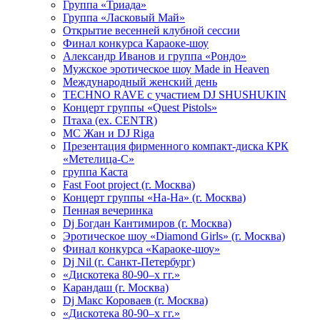
Группа «Триада»
Группа «Ласковый Май»
Открытие весенней клубной сессии
Финал конкурса Караоке-шоу
Александр Иванов и группа «Рондо»
Мужское эротическое шоу Made in Heaven
Международный женский день
TECHNO RAVE с участием DJ SHUSHUKIN
Концерт группы «Quest Pistols»
Птаха (ex. CENTR)
МС Жан и DJ Riga
Презентация фирменного компакт-диска КРК
«Метелица-С»
группа Каста
Fast Foot project (г. Москва)
Концерт группы «На-На» (г. Москва)
Пенная вечеринка
Dj Богдан Кантимиров (г. Москва)
Эротическое шоу «Diamond Girls» (г. Москва)
Финал конкурса «Караоке-шоу»
Dj Nil (г. Санкт-Петербург)
«Дискотека 80-90–х гг.»
Карандаш (г. Москва)
Dj Макс Короваев (г. Москва)
«Дискотека 80-90–х гг.»