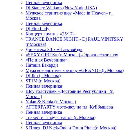
Пенная вечеринка
Dj Stanley Williams (New York, USA)
Мужское стриптиз шоу «Made in Heaven» г.
Москва
Пенная вечеринка
Dj Fire Lady
Концерт группы «25/17»
TRANCE DANCE NIGHT - Dj PAUL VINITSKY
(г.Москва)
Дискотека 80-х «Пять звёзд»
«SEXY GIRLS» (г. Москва) - Эротическое шоу
«Пенная Вечеринка»
Hаташа Бакарди
Мужское эротическое шоу «GRAND» (г. Москва)
Dj Jim (г. Москва)
ST1M (г. Москва)
Пенная вечеринка
Шоу толстушек «Достояние Республики» (г.
Москва)
Yolan & Kenia (г. Москва)
AFTERPARTY мото-шоу на пл. Куйбышева
Пенная вечеринка
Травести - шоу «Teatro» (г. Москва)
Пенная вечеринка
5 Плюх, DJ Nick-One и Drum Pirate(г. Москва)