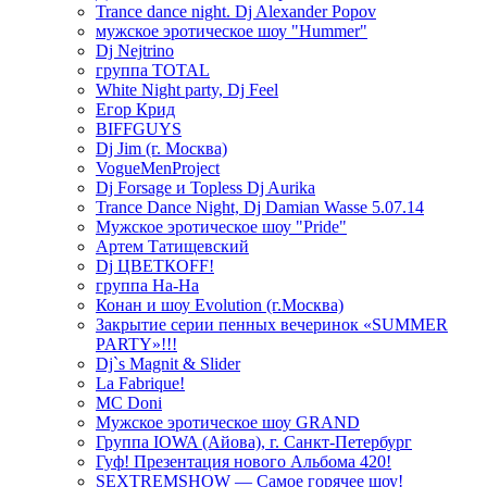
Trance dance night. Dj Alexander Popov
мужское эротическое шоу "Hummer"
Dj Nejtrino
группа TOTAL
White Night party, Dj Feel
Егор Крид
BIFFGUYS
Dj Jim (г. Москва)
VogueMenProject
Dj Forsage и Topless Dj Aurika
Trance Dance Night, Dj Damian Wasse 5.07.14
Мужское эротическое шоу "Pride"
Артем Татищевский
Dj ЦВЕТКOFF!
группа На-На
Конан и шоу Evolution (г.Москва)
Закрытие серии пенных вечеринок «SUMMER
PARTY»!!!
Dj`s Magnit & Slider
La Fabrique!
MC Doni
Мужское эротическое шоу GRAND
Группа IOWA (Айова), г. Санкт-Петербург
Гуф! Презентация нового Альбома 420!
SEXTREMSHOW — Самое горячее шоу!