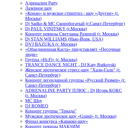
Адреналин Party
Лазерное шоу
«Конан» и мужское стриптиз - шоу «Другие» (г.
Москва)
Dj Sadko & МС Скоробогатый (г.Санкт-Петербург)
Dj PAUL VINITSKY (г.Москва)
Концерт певицы Светланы Разиной (г. Москва)
Dj STAN WILLIAMS (Нью-Йорк, USA)
DVJ BAZUKA (г. Москва)
«Объединенная Каста» представляет «Песочные
люди»
Группа «Hi-Fi» (г. Москва)
TRANCE DANCE NIGHT - DJ Katy Rutkovski
Женское эротическое стресс-шоу "Хали-Гали" (г.
Санкт-Петербург)
Концерт легендарной группы «Русский Размер» (г.
Санкт-Петербург)
ADRENALINE PARTY ПЛЮС - Dj Игорь КОКС
(г. Москва)
MC Шоу
DJ ROMEO
Концерт группы "Триада"
Мужское эротическое шоу «Grand» (г. Москва)
Финал конкурса «Караоке-шоу»
Концерт певицы МАКSИМ