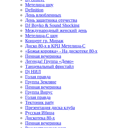
Метелица шоу
Definition
День влюбленных
День защитника отечества
DJ Boyko & Sound Shocking
Международный женский день
Метелица-С шоу
Концерт гр. Мираж
Диско 80-х в КРЦ Метелица-С
«Божья коровка» - На дискотеке 80-х
Пенная вечеринка
Легенда! Группа «Демо»
Танцевальный фристайл
Dj НИЛ
Голая правда
Группа Земляне
Пенная вечеринка
Группа Вирус
Голая правда
Тектоник party
Презентация диска клуба
Русская Ибица
Дискотека 80-х
Пенная вечеринка