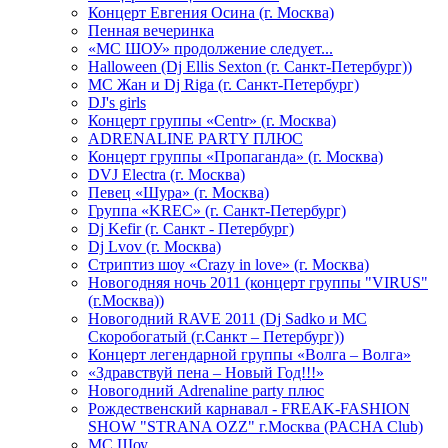
Концерт Евгения Осина (г. Москва)
Пенная вечеринка
«МС ШОУ» продолжение следует...
Halloween (Dj Ellis Sexton (г. Санкт-Петербург))
МС Жан и Dj Riga (г. Санкт-Петербург)
DJ's girls
Концерт группы «Centr» (г. Москва)
ADRENALINE PARTY ПЛЮС
Концерт группы «Пропаганда» (г. Москва)
DVJ Electra (г. Москва)
Певец «Шура» (г. Москва)
Группа «KREC» (г. Санкт-Петербург)
Dj Kefir (г. Санкт - Петербург)
Dj Lvov (г. Москва)
Стриптиз шоу «Crazy in love» (г. Москва)
Новогодняя ночь 2011 (концерт группы "VIRUS"
(г.Москва))
Новогодний RAVE 2011 (Dj Sadko и MC
Скоробогатый (г.Санкт – Петербург))
Концерт легендарной группы «Волга – Волга»
«Здравствуй пена – Новый Год!!!»
Новогодний Adrenaline party плюс
Рождественский карнавал - FREAK-FASHION
SHOW "STRANA OZZ" г.Москва (PACHA Club)
MC Шоу