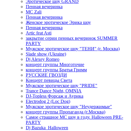
Эротическое шоу GRAND
Пенная вечеринка
MC Zali
Пенная вечеринка
Женское эротическое Эрика шоу
Пенная вечеринка
Artic feat Asti
закрытие серии пенных вечеринок SUMMER
PARTY
Мужское эротическое шоу "ТЕНИ" (г. Москва)
Slade show (Ukraine)
Dj Alexey Romeo
концерт группы Многоточие
концерт группы Братья Гримм
РУССКИЕ ГВОЗДИ
Концерт певицы Света
Мужское эротическое шоу "PRIDE"
Trance Dance Night, OMNIA
DJ-Topless Форсаж и Аурика
Electrodog 2 (Loc Dog)
Мужское эротическое шоу "Неудержимые"
концерт группы Пропаганда (г.Москва)
Самое страшное МС шоу в году. Halloween PRE-
PARTY
Dj Bazuka_Halloween