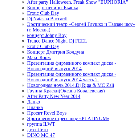
After party Halloween, Freak Show "EUPHORIA"
Концерт певицы Бьянка
Erotic Club Day
Dj Natasha Baccardi
Эротический театр «Сергей Глушко и Тарзан-шоу»
(г. Москва)
концерт Johny Boy
Trance Dance Night. Dj FEEL
Erotic Club Day
Концерт Дмитрия Колдуна
Макс Корж
Презентация фирменного компакт диска -
Новогодний выпуск 2014
Презентация фирменного компакт диска -
Новогодний выпуск 2014 часть 2.
Новогодняя ночь 2014.Dj Riga & MC Zali
Группа Краски(Оксана Ковалевская)
After Party New Year 2014
Данко
Планка
Проект Revel Boys
Эротическое стресс шоу «PLATINUM»
группа ILWT
дуэт Лето
DINO MC 47