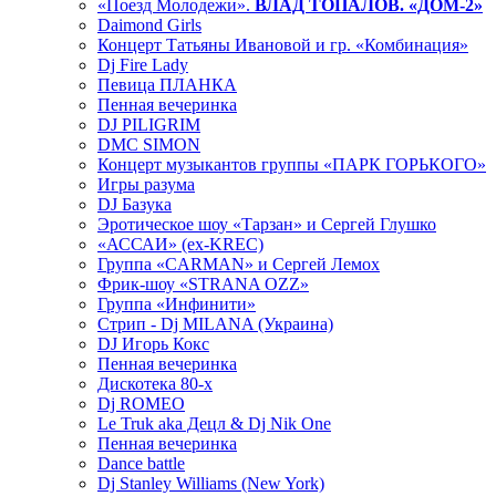
«Поезд Молодежи».
ВЛАД ТОПАЛОВ. «ДОМ-2»
Daimond Girls
Концерт Татьяны Ивановой и гр. «Комбинация»
Dj Fire Lady
Певица ПЛАНКА
Пенная вечеринка
DJ PILIGRIM
DMC SIMON
Концерт музыкантов группы «ПАРК ГОРЬКОГО»
Игры разума
DJ Базука
Эротическое шоу «Тарзан» и Сергей Глушко
«АССАИ» (ex-KREC)
Группа «CARMAN» и Сергей Лемох
Фрик-шоу «STRANA OZZ»
Группа «Инфинити»
Стрип - Dj MILANA (Украина)
DJ Игорь Кокс
Пенная вечеринка
Дискотека 80-х
Dj ROMEO
Le Truk aka Децл & Dj Nik One
Пенная вечеринка
Dance battle
Dj Stanley Williams (New York)