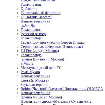
Рождественская ночь
Голая правда
Dj Antonio
Танцевальный фристайл
Dj Наташа Baccardi
Пенная вечеринка
гр.Чи-Ли
Голая правда
Русский размер
Голая правда
Тарзан шоу при участии Сергея Глушко
Серия пенных вечеринок Пенно-пласт
DJ Fire Lady (г. Москва)
Голая правда
группа Винтаж (г. Москва)
8 Марта
Международный день DJ
Рома Жуков
Пенная вечеринка
Света (г. Москва)
Звуковая терапия
Bobina(Дмитрий Алмазов). Золотая ночь OLMECA
Пенная вечеринка
группа Лицей (г. Москва)
Презентация диска «Метелица-С» выпуск 2