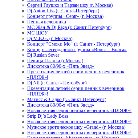
Сергей Глушко и Тарзан шоу (г. Москва)
Dj Anton Liss (г. Санкт-Петербург)
Концерт группы «Centr» (г. Москва)
Пенная вечерника
МС Жан & Dj Riga (г. Санкт-Петербург)
МС ШОУ
Dj M.E.G. (г. Москва)
Концерт "Смоки Мо" (г. Санкт - Петербург)
Концерт легендарной группы «Волга – Волга»
Dj Ruslan Sever
Певица Планка (г.Москва)
Дискотека 80/90-х «Пять Звезд»
Презентация летней серии пенных вечеринок
«ПЛЯЖ»!
Dj Nil (г. Санкт - Петербург)
Презентация летней серии пенных вечеринок
«ПЛЯЖ»!
Матисс & Садко (г. Санкт-Петербург)
Дискотека 80/90-х «Пять Звезд»
Новая летняя серия пенных вечеринок «ПЛЯЖ»!
Strip Dj`s Lady Boss
Новая летняя серия пенных вечеринок «ПЛЯЖ»!
Мужское эротическое шоу «Grand» (г. Москва)
Новая летняя серия пенных вечеринок «ПЛЯЖ»!