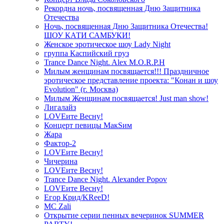
Рекордна ночь, посвященная Дню Защитника
Отечества
Ночь, посвященная Дню Защитника Отечества!
ШОУ КАТИ САМБУКИ!
Женское эротическое шоу Lady Night
группа Каспийский груз
Trance Dance Night. Alex M.O.R.P.H
Милым женщинам посвящается!!! Праздничное
эротическое представление проекта: "Конан и шоу
Evolution" (г. Москва)
Милым Женщинам посвящается! Just man show!
Лигалайз
LOVEите Весну!
Концерт певицы МакSим
Жара
Фактор-2
LOVEите Весну!
Чичерина
LOVEите Весну!
Trance Dance Night. Alexander Popov
LOVEите Весну!
Егор Крид/KReeD!
MC Zali
Открытие серии пенных вечеринок SUMMER