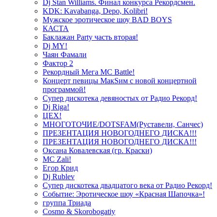
Dj Stan Williams. Финал конкурса Рекордсмен.
KDK: Kavabanga, Depo, Kolibri!
Мужское эротическое шоу BAD BOYS
КАСТА
Баклажан Party часть вторая!
Dj MY!
Чаян Фамали
Фактор 2
Рекордный Мега МС Battle!
Концерт певицы МакSим с новой концертной
программой!
Супер дискотека девяностых от Радио Рекорд!
Dj Riga!
ЦЕХ!
МНОГОТОЧИЕ/DOTSFAM(Руставели, Санчес)
ПРЕЗЕНТАЦИЯ НОВОГОДНЕГО ДИСКА!!!
ПРЕЗЕНТАЦИЯ НОВОГОДНЕГО ДИСКА!!!
Оксана Ковалевская (гр. Краски)
MC Zali!
Егор Крид
Dj Rublev
Супер дискотека двадцатого века от Радио Рекорд!
Событие: Эротическое шоу «Красная Шапочка»!
группа Триада
Cosmo & Skorobogatiy