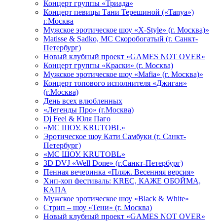
Концерт группы «Триада»
Концерт певицы Тани Терешиной («Tanya»)
г.Москва
Мужское эротическое шоу «X-Style» (г. Москва)»
Matissе & Sadko, MC Скоробогатый (г. Санкт-
Петербург)
Новый клубный проект «GAMES NOT OVER»
Концерт группы «Краски» (г. Москва)
Мужское эротическое шоу «Mafia» (г. Москва)»
Концерт топового исполнителя «Джиган»
(г.Москва)
День всех влюбленных
«Легенды Про» (г.Москва)
Dj Feel & Юля Паго
«МС ШОУ. KRUTOBL»
Эротическое шоу Кати Самбуки (г. Санкт-
Петербург)
«МС ШОУ. KRUTOBL»
3D DVJ «Well Done» (г.Санкт-Петербург)
Пенная вечеринка «Пляж. Весенняя версия»
Хип-хоп фестиваль: KREC, КАЖЕ ОБОЙМА,
КАПА
Мужское эротическое шоу «Black & White»
Стрип – шоу «Тени» (г. Москва)
Новый клубный проект «GAMES NOT OVER»