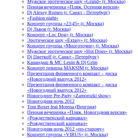
Мужское эротическое шоу «Grand» (г. Москва)
Пенная вечеринка «Пляж. Осенняя версия»
Dj Alexey Romeo (г. Санкт - Петербург)
«Fashion night»
Концерт группы «23:45» (г. Москва)
Dj Львов (г. Москва)
Концерт «Loc Dog» (г. Москва)
Эротическое шоу «Extasy» (г. Москва)
Концерт группы «Многоточие» (г. Москва)
Мужское эротическое шоу «Hot Dogs» (г. Москва)
Dj Цветкоff (г. Санкт - Петербург)
Карандаш & МС Lenin & Dj Grim
Концерт певицы МАКSIМ (г. Москва)
Презентация фирменного компакт – диска
«Новогодний выпуск 2012»
Презентация фирменного компакт – диска
«Новогодний выпуск 2012»
Новогоднее Pre-Party «Zamorozki show»
Новогодняя ночь 2012
Tom Boxer feat Morena (Венгрия)
Пенная вечеринка «Пляж. Новогодняя версия»
«Рождественский карнавал»
«Рождественский карнавал»
Новогодняя ночь 2012 «по-старому»
Концерт группы «VIRUS» (г. Москва)