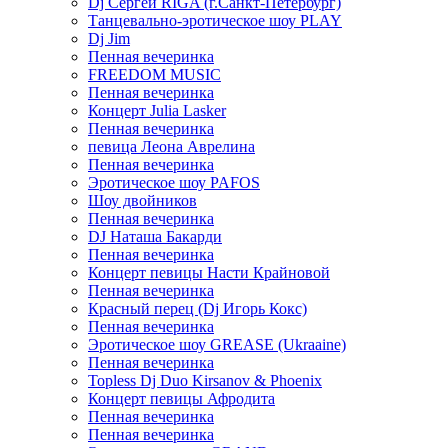
Dj Сергей RIGA (г.Санкт-Петербург)
Танцевально-эротическое шоу PLAY
Dj Jim
Пенная вечеринка
FREEDOM MUSIC
Пенная вечеринка
Концерт Julia Lasker
Пенная вечеринка
певица Леона Аврелина
Пенная вечеринка
Эротическое шоу PAFOS
Шоу двойников
Пенная вечеринка
DJ Наташа Бакарди
Пенная вечеринка
Концерт певицы Насти Крайновой
Пенная вечеринка
Красный перец (Dj Игорь Кокс)
Пенная вечеринка
Эротическое шоу GREASE (Ukraaine)
Пенная вечеринка
Topless Dj Duo Kirsanov & Phoenix
Концерт певицы Афродита
Пенная вечеринка
Пенная вечеринка