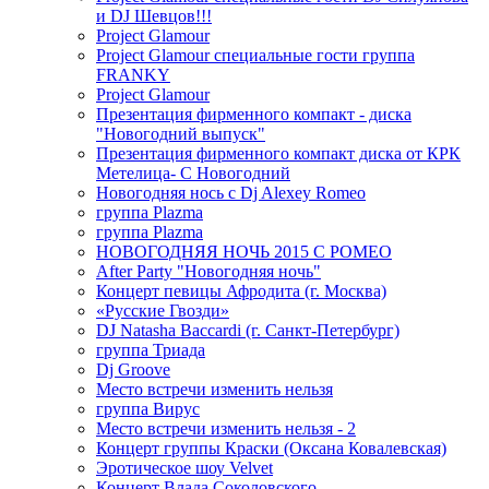
и DJ Шевцов!!!
Project Glamour
Project Glamour специальные гости группа
FRANKY
Project Glamour
Презентация фирменного компакт - диска
"Новогодний выпуск"
Презентация фирменного компакт диска от КРК
Метелица- С Новогодний
Новогодняя нось с Dj Alexey Romeo
группа Plazma
группа Plazma
НОВОГОДНЯЯ НОЧЬ 2015 C РОМЕО
After Party "Новогодняя ночь"
Концерт певицы Афродита (г. Москва)
«Русские Гвозди»
DJ Natasha Baccardi (г. Санкт-Петербург)
группа Триада
Dj Groove
Место встречи изменить нельзя
группа Вирус
Место встречи изменить нельзя - 2
Концерт группы Краски (Оксана Ковалевская)
Эротическое шоу Velvet
Концерт Влада Соколовского