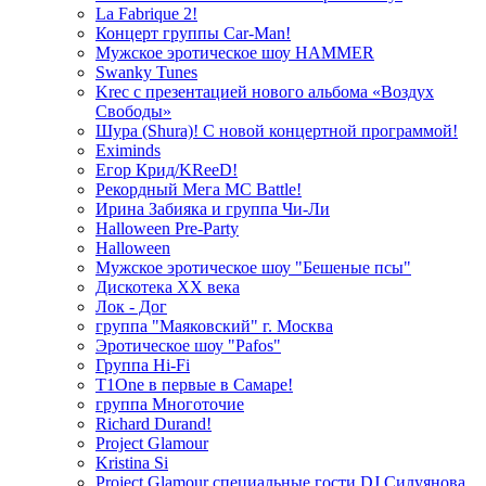
La Fabrique 2!
Концерт группы Car-Man!
Мужское эротическое шоу HAMMER
Swanky Tunes
Krec с презентацией нового альбома «Воздух
Свободы»
Шура (Shura)! С новой концертной программой!
Eximinds
Егор Крид/KReeD!
Рекордный Мега МС Battle!
Ирина Забияка и группа Чи-Ли
Halloween Pre-Party
Halloween
Мужское эротическое шоу "Бешеные псы"
Дискотека ХХ века
Лок - Дог
группа "Маяковский" г. Москва
Эротическое шоу "Pafos"
Группа Hi-Fi
T1One в первые в Самаре!
группа Многоточие
Richard Durand!
Project Glamour
Kristina Si
Project Glamour специальные гости DJ Силуянова