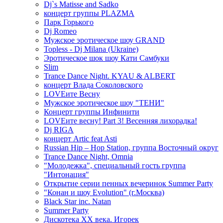
Dj`s Matisse and Sadko
концерт группы PLAZMA
Парк Горького
Dj Romeo
Мужское эротическое шоу GRAND
Topless - Dj Milana (Ukraine)
Эротическое шок шоу Кати Самбуки
Slim
Trance Dance Night. KYAU & ALBERT
концерт Влада Соколовского
LOVEите Весну
Мужское эротическое шоу "ТЕНИ"
Концерт группы Инфинити
LOVEите весну! Part 3! Весенняя лихорадка!
Dj RIGA
концерт Artic feat Asti
Russian Hip – Hop Station, группа Восточный округ
Trance Dance Night, Omnia
"Молодежка", специальный гость группа
"Интонация"
Открытие серии пенных вечеринок Summer Party
"Конан и шоу Evolution" (г.Москва)
Black Star inc. Natan
Summer Party
Дискотека ХХ века. Игорек