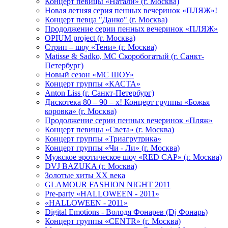
Концерт певицы «Натали» (г. Москва)
Новая летняя серия пенных вечеринок «ПЛЯЖ»!
Концерт певца "Данко" (г. Москва)
Продолжение серии пенных вечеринок «ПЛЯЖ»
OPIUM project (г. Москва)
Стрип – шоу «Тени» (г. Москва)
Matissе & Sadko, MC Скоробогатый (г. Санкт-
Петербург)
Новый сезон «МС ШОУ»
Концерт группы «КАСТА»
Anton Liss (г. Санкт-Петербург)
Дискотека 80 – 90 – х! Концерт группы «Божья
коровка» (г. Москва)
Продолжение серии пенных вечеринок «Пляж»
Концерт певицы «Света» (г. Москва)
Концерт группы «Триагрутрика»
Концерт группы «Чи - Ли» (г. Москва)
Мужское эротическое шоу «RED CAP» (г. Москва)
DVJ BAZUKA (г. Москва)
Золотые хиты XX века
GLAMOUR FASHION NIGHT 2011
Pre-party «HALLOWEEN - 2011»
«HALLOWEEN - 2011»
Digital Emotions - Володя Фонарев (Dj Фонарь)
Концерт группы «CENTR» (г. Москва)