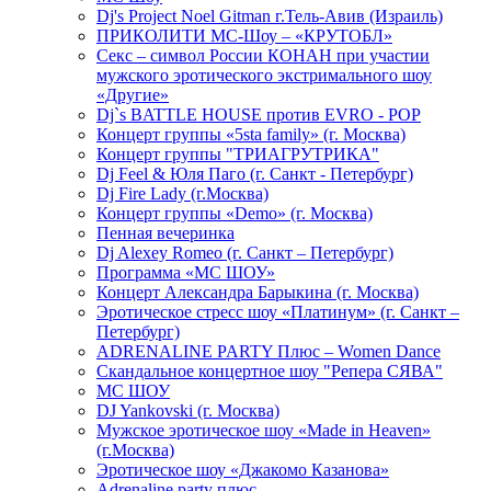
Dj's Project Noel Gitman г.Тель-Авив (Израиль)
ПРИКОЛИТИ МС-Шоу – «КРУТОБЛ»
Секс – символ России КОНАН при участии
мужского эротического экстримального шоу
«Другие»
Dj`s BATTLE HOUSE против EVRO - POP
Концерт группы «5sta family» (г. Москва)
Концерт группы "ТРИАГРУТРИКА"
Dj Feel & Юля Паго (г. Санкт - Петербург)
Dj Fire Lady (г.Москва)
Концерт группы «Demo» (г. Москва)
Пенная вечеринка
Dj Alexey Romeo (г. Санкт – Петербург)
Программа «МС ШОУ»
Концерт Александра Барыкина (г. Москва)
Эротическое стресс шоу «Платинум» (г. Санкт –
Петербург)
ADRENALINE PARTY Плюс – Women Dance
Скандальное концертное шоу "Репера СЯВА"
МС ШОУ
DJ Yankovski (г. Москва)
Мужское эротическое шоу «Made in Heaven»
(г.Москва)
Эротическое шоу «Джакомо Казанова»
Adrenaline party плюс