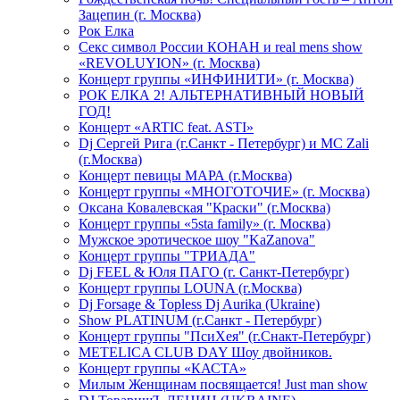
Зацепин (г. Москва)
Рок Елка
Секс символ России КОНАН и real mens show
«REVOLUYION» (г. Москва)
Концерт группы «ИНФИНИТИ» (г. Москва)
РОК ЕЛКА 2! АЛЬТЕРНАТИВНЫЙ НОВЫЙ
ГОД!
Концерт «ARTIC feat. ASTI»
Dj Сергей Рига (г.Санкт - Петербург) и MC Zali
(г.Москва)
Концерт певицы МАРА (г.Москва)
Концерт группы «МНОГОТОЧИЕ» (г. Москва)
Оксана Ковалевская "Краски" (г.Москва)
Концерт группы «5sta family» (г. Москва)
Мужское эротическое шоу "KaZanova"
Концерт группы "ТРИАДА"
Dj FEEL & Юля ПАГО (г. Санкт-Петербург)
Концерт группы LOUNA (г.Москва)
Dj Forsage & Topless Dj Aurika (Ukraine)
Show PLATINUM (г.Санкт - Петербург)
Концерт группы "ПсиХея" (г.Снакт-Петербург)
METELICA CLUB DAY Шоу двойников.
Концерт группы «КАСТА»
Милым Женщинам посвящается! Just man show