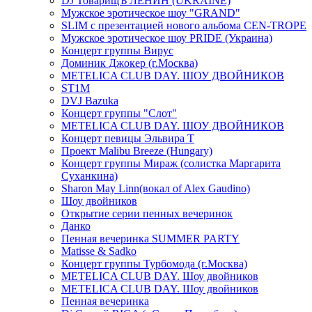
DJ ТоварищЪ ЛЕНИН (UKRAINE)
Мужское эротическое шоу "GRAND"
SLIM с презентацией нового альбома CEN-TROPE
Мужское эротическое шоу PRIDE (Украина)
Концерт группы Вирус
Доминик Джокер (г.Москва)
METELICA CLUB DAY. ШОУ ДВОЙНИКОВ
ST1M
DVJ Bazuka
Концерт группы "Слот"
METELICA CLUB DAY. ШОУ ДВОЙНИКОВ
Концерт певицы Эльвира Т
Проект Malibu Breeze (Hungary)
Концерт группы Мираж (солистка Маргарита
Суханкина)
Sharon May Linn(вокал of Alex Gaudino)
Шоу двойников
Открытие серии пенных вечеринок
Данко
Пенная вечеринка SUMMER PARTY
Matisse & Sadko
Концерт группы Турбомода (г.Москва)
METELICA CLUB DAY. Шоу двойников
METELICA CLUB DAY. Шоу двойников
Пенная вечеринка