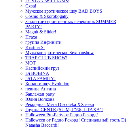
DJ STAN WILLIAMS!
Сява!
Мужское эротическое шоу BAD BOYS
Cosmo & Skorobogatiy
Закрытие серии пенных вечеринок SUMMER
PARTY!
Magnit & Slider!
Птаха
группа Инфинити
Kristina Si
Мужское эротическое Sexmanshow
TRAP CLUB SHOW!
МОТ
Каспийский груз
Dj BOBINA
5STA FAMILY!
Конан и шоу Evolution
певица Ангина
Баклажан party
Юлия Волкова
Рекордная Мега Discoteka XX века
Группа CENTR (SLIM, ГУФ, ПТАХА)!
Halloween Pre-Party от Радио Рекорд!
Halloween от Радио Рекорд! Специальный гость Dj
Natasha Baccardi!