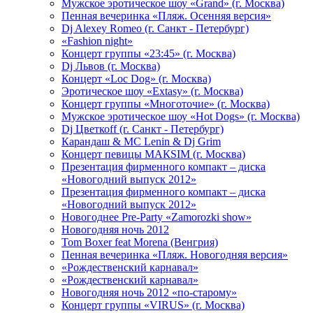
Мужское эротическое шоу «Grand» (г. Москва)
Пенная вечеринка «Пляж. Осенняя версия»
Dj Alexey Romeo (г. Санкт - Петербург)
«Fashion night»
Концерт группы «23:45» (г. Москва)
Dj Львов (г. Москва)
Концерт «Loc Dog» (г. Москва)
Эротическое шоу «Extasy» (г. Москва)
Концерт группы «Многоточие» (г. Москва)
Мужское эротическое шоу «Hot Dogs» (г. Москва)
Dj Цветкоff (г. Санкт - Петербург)
Карандаш & МС Lenin & Dj Grim
Концерт певицы МАКSIМ (г. Москва)
Презентация фирменного компакт – диска
«Новогодний выпуск 2012»
Презентация фирменного компакт – диска
«Новогодний выпуск 2012»
Новогоднее Pre-Party «Zamorozki show»
Новогодняя ночь 2012
Tom Boxer feat Morena (Венгрия)
Пенная вечеринка «Пляж. Новогодняя версия»
«Рождественский карнавал»
«Рождественский карнавал»
Новогодняя ночь 2012 «по-старому»
Концерт группы «VIRUS» (г. Москва)