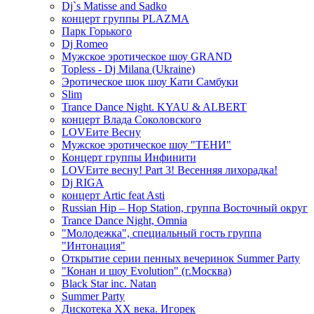
Dj`s Matisse and Sadko
концерт группы PLAZMA
Парк Горького
Dj Romeo
Мужское эротическое шоу GRAND
Topless - Dj Milana (Ukraine)
Эротическое шок шоу Кати Самбуки
Slim
Trance Dance Night. KYAU & ALBERT
концерт Влада Соколовского
LOVEите Весну
Мужское эротическое шоу "ТЕНИ"
Концерт группы Инфинити
LOVEите весну! Part 3! Весенняя лихорадка!
Dj RIGA
концерт Artic feat Asti
Russian Hip – Hop Station, группа Восточный округ
Trance Dance Night, Omnia
"Молодежка", специальный гость группа
"Интонация"
Открытие серии пенных вечеринок Summer Party
"Конан и шоу Evolution" (г.Москва)
Black Star inc. Natan
Summer Party
Дискотека ХХ века. Игорек