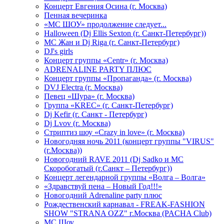
Концерт Евгения Осина (г. Москва)
Пенная вечеринка
«МС ШОУ» продолжение следует...
Halloween (Dj Ellis Sexton (г. Санкт-Петербург))
МС Жан и Dj Riga (г. Санкт-Петербург)
DJ's girls
Концерт группы «Centr» (г. Москва)
ADRENALINE PARTY ПЛЮС
Концерт группы «Пропаганда» (г. Москва)
DVJ Electra (г. Москва)
Певец «Шура» (г. Москва)
Группа «KREC» (г. Санкт-Петербург)
Dj Kefir (г. Санкт - Петербург)
Dj Lvov (г. Москва)
Стриптиз шоу «Crazy in love» (г. Москва)
Новогодняя ночь 2011 (концерт группы "VIRUS"
(г.Москва))
Новогодний RAVE 2011 (Dj Sadko и MC
Скоробогатый (г.Санкт – Петербург))
Концерт легендарной группы «Волга – Волга»
«Здравствуй пена – Новый Год!!!»
Новогодний Adrenaline party плюс
Рождественский карнавал - FREAK-FASHION
SHOW "STRANA OZZ" г.Москва (PACHA Club)
MC Шоу