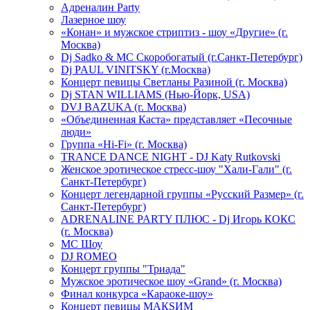
Адреналин Party
Лазерное шоу
«Конан» и мужское стриптиз - шоу «Другие» (г.
Москва)
Dj Sadko & МС Скоробогатый (г.Санкт-Петербург)
Dj PAUL VINITSKY (г.Москва)
Концерт певицы Светланы Разиной (г. Москва)
Dj STAN WILLIAMS (Нью-Йорк, USA)
DVJ BAZUKA (г. Москва)
«Объединенная Каста» представляет «Песочные
люди»
Группа «Hi-Fi» (г. Москва)
TRANCE DANCE NIGHT - DJ Katy Rutkovski
Женское эротическое стресс-шоу "Хали-Гали" (г.
Санкт-Петербург)
Концерт легендарной группы «Русский Размер» (г.
Санкт-Петербург)
ADRENALINE PARTY ПЛЮС - Dj Игорь КОКС
(г. Москва)
MC Шоу
DJ ROMEO
Концерт группы "Триада"
Мужское эротическое шоу «Grand» (г. Москва)
Финал конкурса «Караоке-шоу»
Концерт певицы МАКSИМ