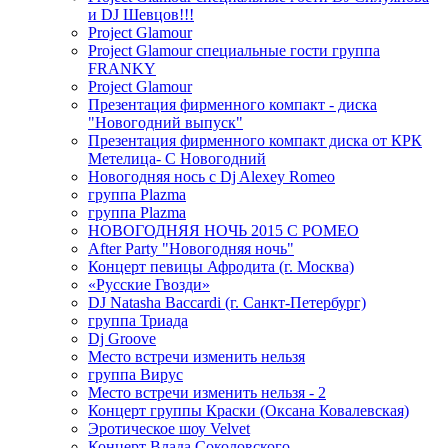
и DJ Шевцов!!!
Project Glamour
Project Glamour специальные гости группа
FRANKY
Project Glamour
Презентация фирменного компакт - диска
"Новогодний выпуск"
Презентация фирменного компакт диска от КРК
Метелица- С Новогодний
Новогодняя нось с Dj Alexey Romeo
группа Plazma
группа Plazma
НОВОГОДНЯЯ НОЧЬ 2015 C РОМЕО
After Party "Новогодняя ночь"
Концерт певицы Афродита (г. Москва)
«Русские Гвозди»
DJ Natasha Baccardi (г. Санкт-Петербург)
группа Триада
Dj Groove
Место встречи изменить нельзя
группа Вирус
Место встречи изменить нельзя - 2
Концерт группы Краски (Оксана Ковалевская)
Эротическое шоу Velvet
Концерт Влада Соколовского