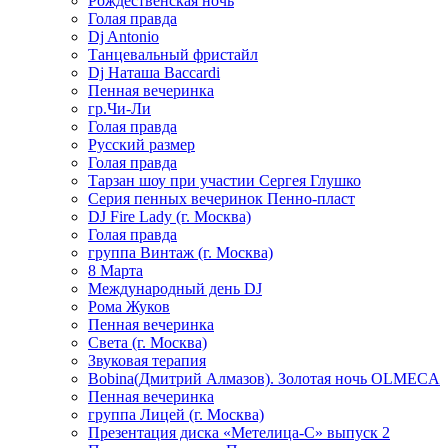
Рождественская ночь
Голая правда
Dj Antonio
Танцевальный фристайл
Dj Наташа Baccardi
Пенная вечеринка
гр.Чи-Ли
Голая правда
Русский размер
Голая правда
Тарзан шоу при участии Сергея Глушко
Серия пенных вечеринок Пенно-пласт
DJ Fire Lady (г. Москва)
Голая правда
группа Винтаж (г. Москва)
8 Марта
Международный день DJ
Рома Жуков
Пенная вечеринка
Света (г. Москва)
Звуковая терапия
Bobina(Дмитрий Алмазов). Золотая ночь OLMECA
Пенная вечеринка
группа Лицей (г. Москва)
Презентация диска «Метелица-С» выпуск 2