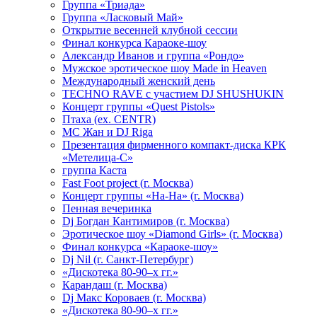
Группа «Триада»
Группа «Ласковый Май»
Открытие весенней клубной сессии
Финал конкурса Караоке-шоу
Александр Иванов и группа «Рондо»
Мужское эротическое шоу Made in Heaven
Международный женский день
TECHNO RAVE с участием DJ SHUSHUKIN
Концерт группы «Quest Pistols»
Птаха (ex. CENTR)
МС Жан и DJ Riga
Презентация фирменного компакт-диска КРК
«Метелица-С»
группа Каста
Fast Foot project (г. Москва)
Концерт группы «На-На» (г. Москва)
Пенная вечеринка
Dj Богдан Кантимиров (г. Москва)
Эротическое шоу «Diamond Girls» (г. Москва)
Финал конкурса «Караоке-шоу»
Dj Nil (г. Санкт-Петербург)
«Дискотека 80-90–х гг.»
Карандаш (г. Москва)
Dj Макс Короваев (г. Москва)
«Дискотека 80-90–х гг.»