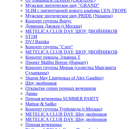
DJ ТоварищЪ ЛЕНИН (UKRAINE)
Мужское эротическое шоу "GRAND"
SLIM с презентацией нового альбома CEN-TROPE
Мужское эротическое шоу PRIDE (Украина)
Концерт группы Вирус
Доминик Джокер (г.Москва)
METELICA CLUB DAY. ШОУ ДВОЙНИКОВ
ST1M
DVJ Bazuka
Концерт группы "Слот"
METELICA CLUB DAY. ШОУ ДВОЙНИКОВ
Концерт певицы Эльвира Т
Проект Malibu Breeze (Hungary)
Концерт группы Мираж (солистка Маргарита
Суханкина)
Sharon May Linn(вокал of Alex Gaudino)
Шоу двойников
Открытие серии пенных вечеринок
Данко
Пенная вечеринка SUMMER PARTY
Matisse & Sadko
Концерт группы Турбомода (г.Москва)
METELICA CLUB DAY. Шоу двойников
METELICA CLUB DAY. Шоу двойников
Пенная вечеринка