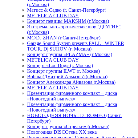
(г.Москва)
Матисс & Садко (г. Санкт-Петербург)
METELICA CLUB DAY
Концерт певицы МАКSИМ (г.Москва)
Экстремально - эротическое шоу "ДРУГИЕ"
(г.Москва)
МС/DJ ZHAN (г.Санкт-Петербург)
Garage Sound System presents FALL - WINTER
TOUR, Dj SUHOV (г. Москва)
Концерт группы «PLAZMA» (г.Москва)
METELICA CLUB DAY
Концерт «Loc Dog» (г. Москва)
Концерт группы ILWT (г. Москва)
Bobina (Дмитрий Алмазов) (г.Москва)
Концерт Александра Айвазова (г.Москва)
METELICA CLUB DAY
Презентация фирменного компакт – диска
«Новогодний выпуск»
Презентация фирменного компакт – диска
«Новогодний выпуск»
НОВОГОДНЯЯ НОЧЬ - DJ ROMEO (Санкт-
Петербург)
Концерт группы «Стрелки» (г.Москва)
Новогодняя DISCOтека ХХ века
Рождественская ночь! Специальный гость – Антон