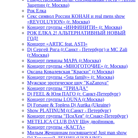
Зацепин (г. Москва)
Рок Елка
Секс символ России КОНАН и real mens show
«REVOLUYION» (г. Москва)
Концерт группы «ИНФИНИТИ» (г. Москва)
РОК ЕЛКА 2! АЛЬТЕРНАТИВНЫЙ НОВЫЙ
ГОД!
Концерт «ARTIC feat. ASTI»
Dj Сергей Рига (г.Санкт - Петербург) и MC Zali
(г.Москва)
Концерт певицы МАРА (г.Москва)
Концерт группы «МНОГОТОЧИЕ» (г. Москва)
Оксана Ковалевская "Краски" (г.Москва)
Концерт группы «5sta family» (г. Москва)
Мужское эротическое шоу "KaZanova"
Концерт группы "ТРИАДА"
Dj FEEL & Юля ПАГО (г. Санкт-Петербург)
Концерт группы LOUNA (г.Москва)
Dj Forsage & Topless Dj Aurika (Ukraine)
Show PLATINUM (г.Санкт - Петербург)
Концерт группы "ПсиХея" (г.Снакт-Петербург)
METELICA CLUB DAY Шоу двойников.
Концерт группы «КАСТА»
Милым Женщинам посвящается! Just man show