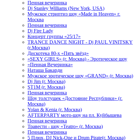
Пенная вечеринка
Dj Stanley Williams (New York, USA)
Мужское стриптиз шоу «Made in Heaven» г.
Москва
Пенная вечеринка
Dj Fire Lady
Концерт группы «25/17»
TRANCE DANCE NIGHT - Dj PAUL VINITSKY
(г.Москва)
Дискотека 80-х «Пять звёзд»
«SEXY GIRLS» (г. Москва) - Эротическое шоу
«Пенная Вечеринка»
Hаташа Бакарди
Мужское эротическое шоу «GRAND» (г. Москва)
Dj Jim (г. Москва)
ST1M (г. Москва)
Пенная вечеринка
Шоу толстушек «Достояние Республики» (г.
Москва)
Yolan & Kenia (г. Москва)
AFTERPARTY мото-шоу на пл. Куйбышева
Пенная вечеринка
Травести - шоу «Teatro» (г. Москва)
Пенная вечеринка
5 Плюх, DJ Nick-One и Drum Pirate(г. Москва)