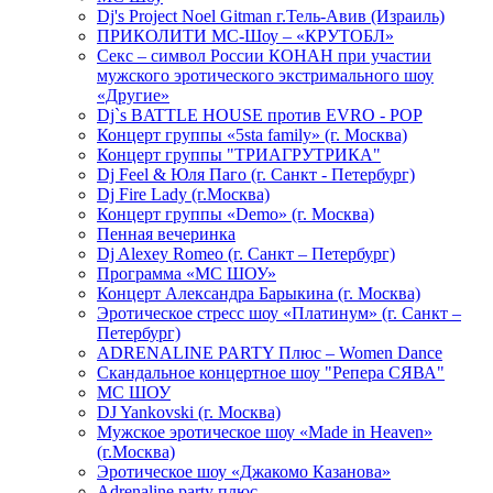
Dj's Project Noel Gitman г.Тель-Авив (Израиль)
ПРИКОЛИТИ МС-Шоу – «КРУТОБЛ»
Секс – символ России КОНАН при участии
мужского эротического экстримального шоу
«Другие»
Dj`s BATTLE HOUSE против EVRO - POP
Концерт группы «5sta family» (г. Москва)
Концерт группы "ТРИАГРУТРИКА"
Dj Feel & Юля Паго (г. Санкт - Петербург)
Dj Fire Lady (г.Москва)
Концерт группы «Demo» (г. Москва)
Пенная вечеринка
Dj Alexey Romeo (г. Санкт – Петербург)
Программа «МС ШОУ»
Концерт Александра Барыкина (г. Москва)
Эротическое стресс шоу «Платинум» (г. Санкт –
Петербург)
ADRENALINE PARTY Плюс – Women Dance
Скандальное концертное шоу "Репера СЯВА"
МС ШОУ
DJ Yankovski (г. Москва)
Мужское эротическое шоу «Made in Heaven»
(г.Москва)
Эротическое шоу «Джакомо Казанова»
Adrenaline party плюс