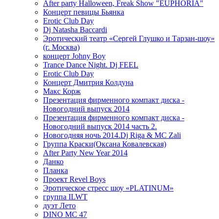
After party Halloween, Freak Show "EUPHORIA"
Концерт певицы Бьянка
Erotic Club Day
Dj Natasha Baccardi
Эротический театр «Сергей Глушко и Тарзан-шоу»
(г. Москва)
концерт Johny Boy
Trance Dance Night. Dj FEEL
Erotic Club Day
Концерт Дмитрия Колдуна
Макс Корж
Презентация фирменного компакт диска -
Новогодний выпуск 2014
Презентация фирменного компакт диска -
Новогодний выпуск 2014 часть 2.
Новогодняя ночь 2014.Dj Riga & MC Zali
Группа Краски(Оксана Ковалевская)
After Party New Year 2014
Данко
Планка
Проект Revel Boys
Эротическое стресс шоу «PLATINUM»
группа ILWT
дуэт Лето
DINO MC 47