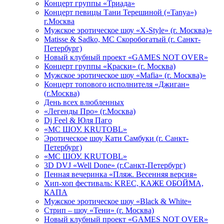
Концерт группы «Триада»
Концерт певицы Тани Терешиной («Tanya»)
г.Москва
Мужское эротическое шоу «X-Style» (г. Москва)»
Matissе & Sadko, MC Скоробогатый (г. Санкт-
Петербург)
Новый клубный проект «GAMES NOT OVER»
Концерт группы «Краски» (г. Москва)
Мужское эротическое шоу «Mafia» (г. Москва)»
Концерт топового исполнителя «Джиган»
(г.Москва)
День всех влюбленных
«Легенды Про» (г.Москва)
Dj Feel & Юля Паго
«МС ШОУ. KRUTOBL»
Эротическое шоу Кати Самбуки (г. Санкт-
Петербург)
«МС ШОУ. KRUTOBL»
3D DVJ «Well Done» (г.Санкт-Петербург)
Пенная вечеринка «Пляж. Весенняя версия»
Хип-хоп фестиваль: KREC, КАЖЕ ОБОЙМА,
КАПА
Мужское эротическое шоу «Black & White»
Стрип – шоу «Тени» (г. Москва)
Новый клубный проект «GAMES NOT OVER»