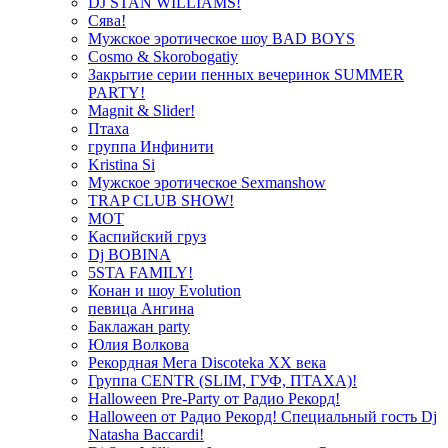
DJ STAN WILLIAMS!
Сява!
Мужское эротическое шоу BAD BOYS
Cosmo & Skorobogatiy
Закрытие серии пенных вечеринок SUMMER
PARTY!
Magnit & Slider!
Птаха
группа Инфинити
Kristina Si
Мужское эротическое Sexmanshow
TRAP CLUB SHOW!
МОТ
Каспийский груз
Dj BOBINA
5STA FAMILY!
Конан и шоу Evolution
певица Ангина
Баклажан party
Юлия Волкова
Рекордная Мега Discoteka XX века
Группа CENTR (SLIM, ГУФ, ПТАХА)!
Halloween Pre-Party от Радио Рекорд!
Halloween от Радио Рекорд! Специальный гость Dj
Natasha Baccardi!