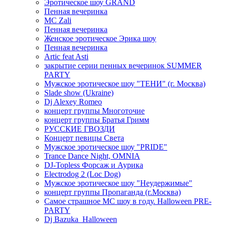
Эротическое шоу GRAND
Пенная вечеринка
MC Zali
Пенная вечеринка
Женское эротическое Эрика шоу
Пенная вечеринка
Artic feat Asti
закрытие серии пенных вечеринок SUMMER
PARTY
Мужское эротическое шоу "ТЕНИ" (г. Москва)
Slade show (Ukraine)
Dj Alexey Romeo
концерт группы Многоточие
концерт группы Братья Гримм
РУССКИЕ ГВОЗДИ
Концерт певицы Света
Мужское эротическое шоу "PRIDE"
Trance Dance Night, OMNIA
DJ-Topless Форсаж и Аурика
Electrodog 2 (Loc Dog)
Мужское эротическое шоу "Неудержимые"
концерт группы Пропаганда (г.Москва)
Самое страшное МС шоу в году. Halloween PRE-
PARTY
Dj Bazuka_Halloween