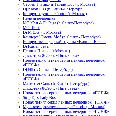
Сергей Глушко и Тарзан шоу (г. Москва)
Dj Anton Liss (г. Санкт-Петербург)
Концерт группы «Centr» (г. Москва)
Пенная вечерника
МС Жан & Dj Riga (г. Санкт-Петербург)
МС ШОУ
Dj M.E.G. (г. Москва)
Концерт "Смоки Мо" (г. Санкт - Петербург)
Концерт легендарной группы «Волга – Волга»
Dj Ruslan Sever
Певица Планка (г.Москва)
Дискотека 80/90-х «Пять Звезд»
Презентация летней серии пенных вечеринок
«ПЛЯЖ»!
Dj Nil (г. Санкт - Петербург)
Презентация летней серии пенных вечеринок
«ПЛЯЖ»!
Матисс & Садко (г. Санкт-Петербург)
Дискотека 80/90-х «Пять Звезд»
Новая летняя серия пенных вечеринок «ПЛЯЖ»!
Strip Dj`s Lady Boss
Новая летняя серия пенных вечеринок «ПЛЯЖ»!
Мужское эротическое шоу «Grand» (г. Москва)
Новая летняя серия пенных вечеринок «ПЛЯЖ»!