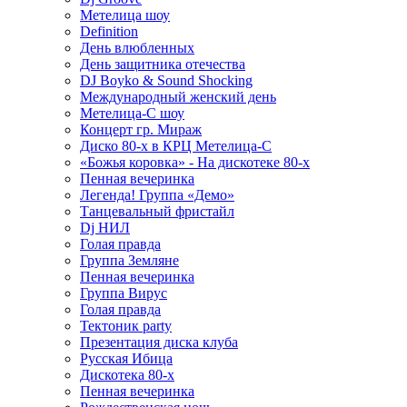
Метелица шоу
Definition
День влюбленных
День защитника отечества
DJ Boyko & Sound Shocking
Международный женский день
Метелица-С шоу
Концерт гр. Мираж
Диско 80-х в КРЦ Метелица-С
«Божья коровка» - На дискотеке 80-х
Пенная вечеринка
Легенда! Группа «Демо»
Танцевальный фристайл
Dj НИЛ
Голая правда
Группа Земляне
Пенная вечеринка
Группа Вирус
Голая правда
Тектоник party
Презентация диска клуба
Русская Ибица
Дискотека 80-х
Пенная вечеринка