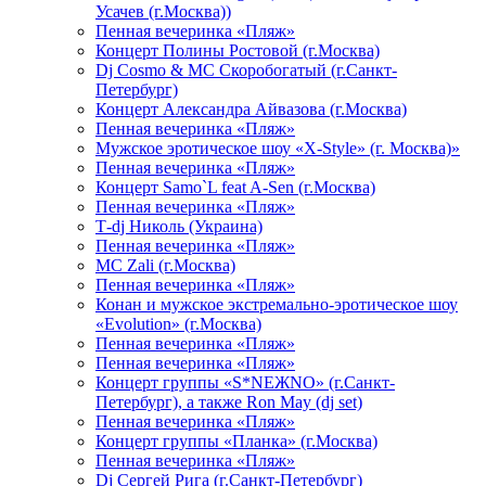
Усачев (г.Москва))
Пенная вечеринка «Пляж»
Концерт Полины Ростовой (г.Москва)
Dj Cosmo & МС Скоробогатый (г.Санкт-
Петербург)
Концерт Александра Айвазова (г.Москва)
Пенная вечеринка «Пляж»
Мужское эротическое шоу «X-Style» (г. Москва)»
Пенная вечеринка «Пляж»
Концерт Samo`L feat A-Sen (г.Москва)
Пенная вечеринка «Пляж»
Т-dj Николь (Украина)
Пенная вечеринка «Пляж»
МС Zali (г.Москва)
Пенная вечеринка «Пляж»
Конан и мужское экстремально-эротическое шоу
«Evolution» (г.Москва)
Пенная вечеринка «Пляж»
Пенная вечеринка «Пляж»
Концерт группы «S*NEЖNO» (г.Санкт-
Петербург), а также Ron May (dj set)
Пенная вечеринка «Пляж»
Концерт группы «Планка» (г.Москва)
Пенная вечеринка «Пляж»
Dj Сергей Рига (г.Санкт-Петербург)