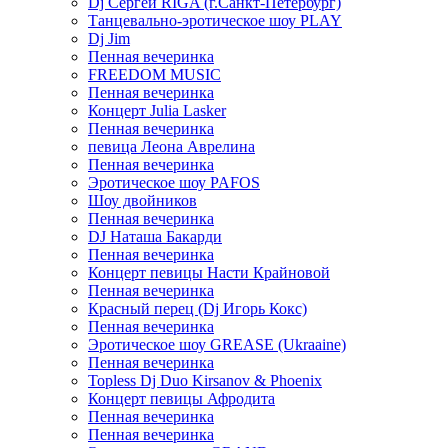
Dj Сергей RIGA (г.Санкт-Петербург)
Танцевально-эротическое шоу PLAY
Dj Jim
Пенная вечеринка
FREEDOM MUSIC
Пенная вечеринка
Концерт Julia Lasker
Пенная вечеринка
певица Леона Аврелина
Пенная вечеринка
Эротическое шоу PAFOS
Шоу двойников
Пенная вечеринка
DJ Наташа Бакарди
Пенная вечеринка
Концерт певицы Насти Крайновой
Пенная вечеринка
Красный перец (Dj Игорь Кокс)
Пенная вечеринка
Эротическое шоу GREASE (Ukraaine)
Пенная вечеринка
Topless Dj Duo Kirsanov & Phoenix
Концерт певицы Афродита
Пенная вечеринка
Пенная вечеринка