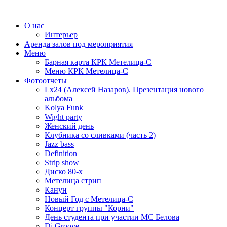
О нас
Интерьер
Аренда залов под мероприятия
Меню
Барная карта КРК Метелица-С
Меню КРК Метелица-С
Фотоотчеты
Lx24 (Алексей Назаров). Презентация нового
альбома
Kolya Funk
Wight party
Женский день
Клубника со сливками (часть 2)
Jazz bass
Definition
Strip show
Диско 80-х
Метелица стрип
Канун
Новый Год с Метелица-С
Концерт группы "Корни"
День студента при участии МС Белова
Dj Groove