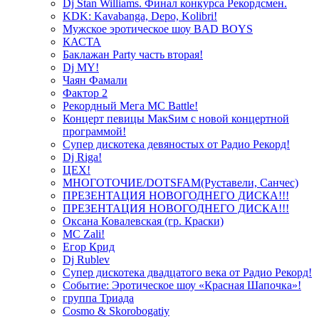
Dj Stan Williams. Финал конкурса Рекордсмен.
KDK: Kavabanga, Depo, Kolibri!
Мужское эротическое шоу BAD BOYS
КАСТА
Баклажан Party часть вторая!
Dj MY!
Чаян Фамали
Фактор 2
Рекордный Мега МС Battle!
Концерт певицы МакSим с новой концертной
программой!
Супер дискотека девяностых от Радио Рекорд!
Dj Riga!
ЦЕХ!
МНОГОТОЧИЕ/DOTSFAM(Руставели, Санчес)
ПРЕЗЕНТАЦИЯ НОВОГОДНЕГО ДИСКА!!!
ПРЕЗЕНТАЦИЯ НОВОГОДНЕГО ДИСКА!!!
Оксана Ковалевская (гр. Краски)
MC Zali!
Егор Крид
Dj Rublev
Супер дискотека двадцатого века от Радио Рекорд!
Событие: Эротическое шоу «Красная Шапочка»!
группа Триада
Cosmo & Skorobogatiy