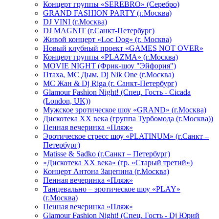
Концерт группы «SEREBRO» (Серебро)
GRAND FASHION PARTY (г.Москва)
DJ VINI (г.Москва)
DJ MAGNIT (г.Санкт-Петербург)
Живой концерт «Loc Dog» (г. Москва)
Новый клубный проект «GAMES NOT OVER»
Концерт группы «PLAZMA» (г.Москва)
MOVIE NIGHT (Фрик-шоу "Эйфория")
Птаха, МС Дым, Dj Nik One (г.Москва)
МС Жан & Dj Riga (г. Санкт-Петербург)
Glamour Fashion Night! (Спец. Гость - Cicada
(London, UK))
Мужское эротическое шоу «GRAND» (г.Москва)
Дискотека XX века (группа Турбомода (г.Москва))
Пенная вечеринка «Пляж»
Эротическое стресс шоу «PLATINUM» (г.Санкт –
Петербург)
Matisse & Sadko (г.Санкт – Петербург)
«Дискотека ХХ века» (гр. «Старый третий»)
Концерт Антона Зацепина (г.Москва)
Пенная вечеринка «Пляж»
Танцевально – эротическое шоу «PLAY»
(г.Москва)
Пенная вечеринка «Пляж»
Glamour Fashion Night! (Спец. Гость - Dj Юрий