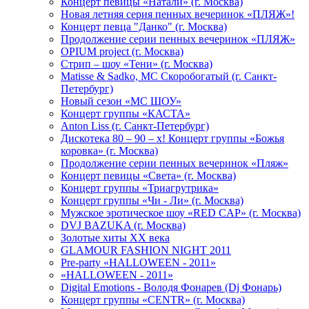
Концерт певицы «Натали» (г. Москва)
Новая летняя серия пенных вечеринок «ПЛЯЖ»!
Концерт певца "Данко" (г. Москва)
Продолжение серии пенных вечеринок «ПЛЯЖ»
OPIUM project (г. Москва)
Стрип – шоу «Тени» (г. Москва)
Matissе & Sadko, MC Скоробогатый (г. Санкт-
Петербург)
Новый сезон «МС ШОУ»
Концерт группы «КАСТА»
Anton Liss (г. Санкт-Петербург)
Дискотека 80 – 90 – х! Концерт группы «Божья
коровка» (г. Москва)
Продолжение серии пенных вечеринок «Пляж»
Концерт певицы «Света» (г. Москва)
Концерт группы «Триагрутрика»
Концерт группы «Чи - Ли» (г. Москва)
Мужское эротическое шоу «RED CAP» (г. Москва)
DVJ BAZUKA (г. Москва)
Золотые хиты XX века
GLAMOUR FASHION NIGHT 2011
Pre-party «HALLOWEEN - 2011»
«HALLOWEEN - 2011»
Digital Emotions - Володя Фонарев (Dj Фонарь)
Концерт группы «CENTR» (г. Москва)