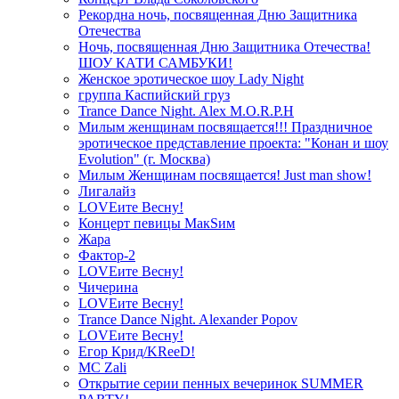
Рекордна ночь, посвященная Дню Защитника
Отечества
Ночь, посвященная Дню Защитника Отечества!
ШОУ КАТИ САМБУКИ!
Женское эротическое шоу Lady Night
группа Каспийский груз
Trance Dance Night. Alex M.O.R.P.H
Милым женщинам посвящается!!! Праздничное
эротическое представление проекта: "Конан и шоу
Evolution" (г. Москва)
Милым Женщинам посвящается! Just man show!
Лигалайз
LOVEите Весну!
Концерт певицы МакSим
Жара
Фактор-2
LOVEите Весну!
Чичерина
LOVEите Весну!
Trance Dance Night. Alexander Popov
LOVEите Весну!
Егор Крид/KReeD!
MC Zali
Открытие серии пенных вечеринок SUMMER