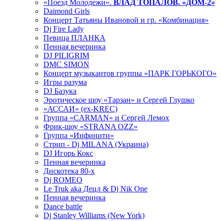
«Поезд Молодежи».
ВЛАД ТОПАЛОВ. «ДОМ-2»
Daimond Girls
Концерт Татьяны Ивановой и гр. «Комбинация»
Dj Fire Lady
Певица ПЛАНКА
Пенная вечеринка
DJ PILIGRIM
DMC SIMON
Концерт музыкантов группы «ПАРК ГОРЬКОГО»
Игры разума
DJ Базука
Эротическое шоу «Тарзан» и Сергей Глушко
«АССАИ» (ex-KREC)
Группа «CARMAN» и Сергей Лемох
Фрик-шоу «STRANA OZZ»
Группа «Инфинити»
Стрип - Dj MILANA (Украина)
DJ Игорь Кокс
Пенная вечеринка
Дискотека 80-х
Dj ROMEO
Le Truk aka Децл & Dj Nik One
Пенная вечеринка
Dance battle
Dj Stanley Williams (New York)