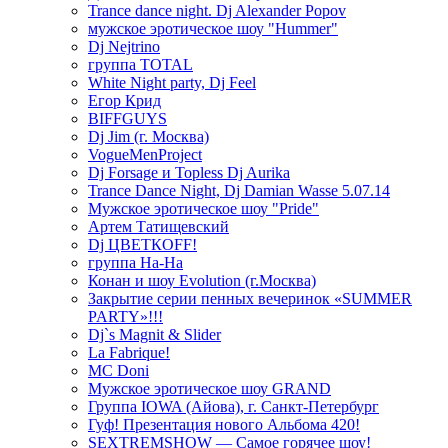
Trance dance night. Dj Alexander Popov
мужское эротическое шоу "Hummer"
Dj Nejtrino
группа TOTAL
White Night party, Dj Feel
Егор Крид
BIFFGUYS
Dj Jim (г. Москва)
VogueMenProject
Dj Forsage и Topless Dj Aurika
Trance Dance Night, Dj Damian Wasse 5.07.14
Мужское эротическое шоу "Pride"
Артем Татищевский
Dj ЦВЕТКOFF!
группа На-На
Конан и шоу Evolution (г.Москва)
Закрытие серии пенных вечеринок «SUMMER
PARTY»!!!
Dj`s Magnit & Slider
La Fabrique!
MC Doni
Мужское эротическое шоу GRAND
Группа IOWA (Айова), г. Санкт-Петербург
Гуф! Презентация нового Альбома 420!
SEXTREMSHOW — Самое горячее шоу!