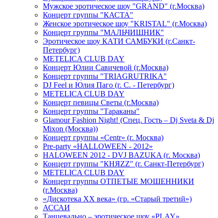
Мужское эротическое шоу "GRAND" (г.Москва)
Концерт группы "КАСТА"
Женское эротическое шоу "KRISTAL" (г.Москва)
Концерт группы "МАЛЬЧИШНИК"
Эротическое шоу КАТИ САМБУКИ (г.Санкт-
Петербург)
METELICA CLUB DAY
Концерт Юлии Савичевой (г.Москва)
Концерт группы "TRIAGRUTRIKA"
DJ Feel и Юлия Паго (г. С. - Петербург)
METELICA CLUB DAY
Концерт певицы Светы (г.Москва)
Концерт группы "Тараканы"
Glamour Fashion Night! (Спец. Гость – Dj Sveta & Dj
Mixon (Москва))
Концерт группы «Centr» (г. Москва)
Pre-party «HALLOWEEN - 2012»
HALOWEEN 2012 - DVJ BAZUKA (г. Москва)
Концерт группы "КНЯZZ" (г. Санкт-Петербург)
METELICA CLUB DAY
Концерт группы ОТПЕТЫЕ МОШЕННИКИ
(г.Москва)
«Дискотека ХХ века» (гр. «Старый третий»)
АССАИ
Танцевально – эротическое шоу «PLAY»