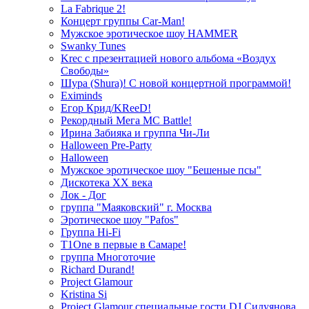
La Fabrique 2!
Концерт группы Car-Man!
Мужское эротическое шоу HAMMER
Swanky Tunes
Krec с презентацией нового альбома «Воздух
Свободы»
Шура (Shura)! С новой концертной программой!
Eximinds
Егор Крид/KReeD!
Рекордный Мега МС Battle!
Ирина Забияка и группа Чи-Ли
Halloween Pre-Party
Halloween
Мужское эротическое шоу "Бешеные псы"
Дискотека ХХ века
Лок - Дог
группа "Маяковский" г. Москва
Эротическое шоу "Pafos"
Группа Hi-Fi
T1One в первые в Самаре!
группа Многоточие
Richard Durand!
Project Glamour
Kristina Si
Project Glamour специальные гости DJ Силуянова