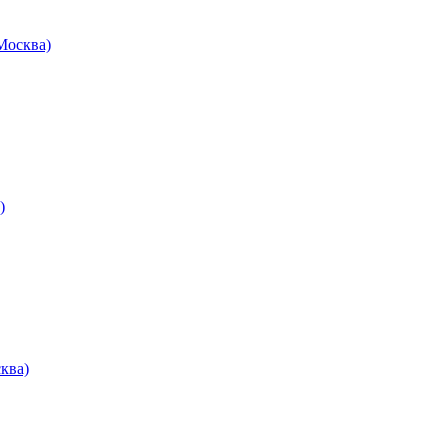
осква)
)
ква)