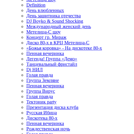
Definition
День влюбленных
День защитника отечества
DJ Boyko & Sound Shocking
Международный женский день
Метелица-С шоу
Концерт гр. Мираж
Диско 80-х в КРЦ Метелица-С
«Божья коровка» - На дискотеке 80-х
Пенная вечеринка
Легенда! Группа «Демо»
Танцевальный фристайл
Dj НИЛ
Голая правда
Группа Земляне
Пенная вечеринка
Группа Вирус
Голая правда
Тектоник party
Презентация диска клуба
Русская Ибица
Дискотека 80-х
Пенная вечеринка
Рождественская ночь