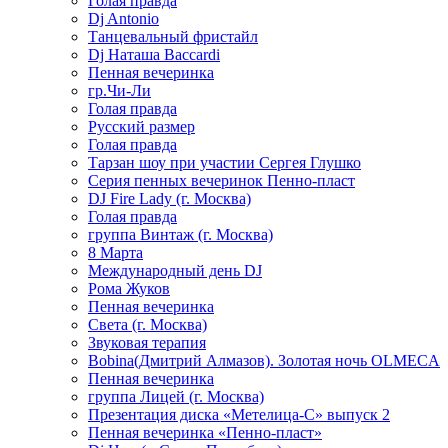
Голая правда
Dj Antonio
Танцевальный фристайл
Dj Наташа Baccardi
Пенная вечеринка
гр.Чи-Ли
Голая правда
Русский размер
Голая правда
Тарзан шоу при участии Сергея Глушко
Серия пенных вечеринок Пенно-пласт
DJ Fire Lady (г. Москва)
Голая правда
группа Винтаж (г. Москва)
8 Марта
Международный день DJ
Рома Жуков
Пенная вечеринка
Света (г. Москва)
Звуковая терапия
Bobina(Дмитрий Алмазов). Золотая ночь OLMECA
Пенная вечеринка
группа Лицей (г. Москва)
Презентация диска «Метелица-С» выпуск 2
Пенная вечеринка «Пенно-пласт»