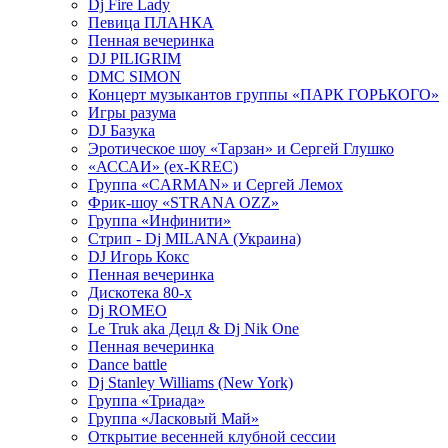
Dj Fire Lady
Певица ПЛАНКА
Пенная вечеринка
DJ PILIGRIM
DMC SIMON
Концерт музыкантов группы «ПАРК ГОРЬКОГО»
Игры разума
DJ Базука
Эротическое шоу «Тарзан» и Сергей Глушко
«АССАИ» (ex-KREC)
Группа «CARMAN» и Сергей Лемох
Фрик-шоу «STRANA OZZ»
Группа «Инфинити»
Стрип - Dj MILANA (Украина)
DJ Игорь Кокс
Пенная вечеринка
Дискотека 80-х
Dj ROMEO
Le Truk aka Децл & Dj Nik One
Пенная вечеринка
Dance battle
Dj Stanley Williams (New York)
Группа «Триада»
Группа «Ласковый Май»
Открытие весенней клубной сессии