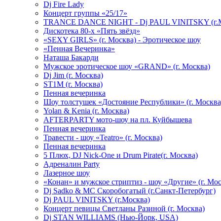
Dj Fire Lady
Концерт группы «25/17»
TRANCE DANCE NIGHT - Dj PAUL VINITSKY (г.М
Дискотека 80-х «Пять звёзд»
«SEXY GIRLS» (г. Москва) - Эротическое шоу
«Пенная Вечеринка»
Hаташа Бакарди
Мужское эротическое шоу «GRAND» (г. Москва)
Dj Jim (г. Москва)
ST1M (г. Москва)
Пенная вечеринка
Шоу толстушек «Достояние Республики» (г. Москва
Yolan & Kenia (г. Москва)
AFTERPARTY мото-шоу на пл. Куйбышева
Пенная вечеринка
Травести - шоу «Teatro» (г. Москва)
Пенная вечеринка
5 Плюх, DJ Nick-One и Drum Pirate(г. Москва)
Адреналин Party
Лазерное шоу
«Конан» и мужское стриптиз - шоу «Другие» (г. Мос
Dj Sadko & МС Скоробогатый (г.Санкт-Петербург)
Dj PAUL VINITSKY (г.Москва)
Концерт певицы Светланы Разиной (г. Москва)
Dj STAN WILLIAMS (Нью-Йорк, USA)