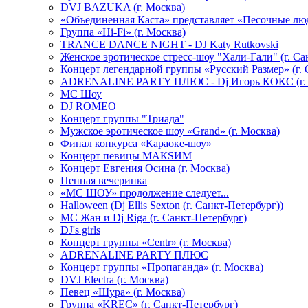
DVJ BAZUKA (г. Москва)
«Объединенная Каста» представляет «Песочные лю
Группа «Hi-Fi» (г. Москва)
TRANCE DANCE NIGHT - DJ Katy Rutkovski
Женское эротическое стресс-шоу "Хали-Гали" (г. Са
Концерт легендарной группы «Русский Размер» (г. 
ADRENALINE PARTY ПЛЮС - Dj Игорь КОКС (г. 
MC Шоу
DJ ROMEO
Концерт группы "Триада"
Мужское эротическое шоу «Grand» (г. Москва)
Финал конкурса «Караоке-шоу»
Концерт певицы МАКSИМ
Концерт Евгения Осина (г. Москва)
Пенная вечеринка
«МС ШОУ» продолжение следует...
Halloween (Dj Ellis Sexton (г. Санкт-Петербург))
МС Жан и Dj Riga (г. Санкт-Петербург)
DJ's girls
Концерт группы «Centr» (г. Москва)
ADRENALINE PARTY ПЛЮС
Концерт группы «Пропаганда» (г. Москва)
DVJ Electra (г. Москва)
Певец «Шура» (г. Москва)
Группа «KREC» (г. Санкт-Петербург)