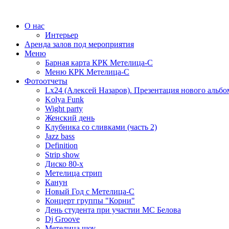
О нас
Интерьер
Аренда залов под мероприятия
Меню
Барная карта КРК Метелица-С
Меню КРК Метелица-С
Фотоотчеты
Lx24 (Алексей Назаров). Презентация нового альбо
Kolya Funk
Wight party
Женский день
Клубника со сливками (часть 2)
Jazz bass
Definition
Strip show
Диско 80-х
Метелица стрип
Канун
Новый Год с Метелица-С
Концерт группы "Корни"
День студента при участии МС Белова
Dj Groove
Метелица шоу