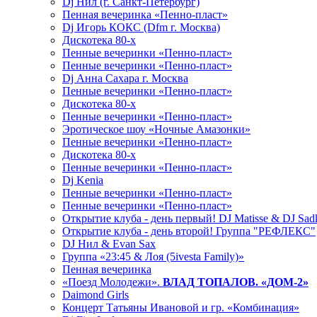
Dj Нил (г. Санкт-Петербург)
Пенная вечеринка «Пенно-пласт»
Dj Игорь КОКС (Dfm г. Москва)
Дискотека 80-х
Пенные вечеринки «Пенно-пласт»
Пенные вечеринки «Пенно-пласт»
Dj Анна Сахара г. Москва
Пенные вечеринки «Пенно-пласт»
Дискотека 80-х
Пенные вечеринки «Пенно-пласт»
Эротическое шоу «Ночные Амазонки»
Пенные вечеринки «Пенно-пласт»
Дискотека 80-х
Пенные вечеринки «Пенно-пласт»
Dj Kenia
Пенные вечеринки «Пенно-пласт»
Пенные вечеринки «Пенно-пласт»
Открытие клуба - день первый! DJ Matisse & DJ Sad
Открытие клуба - день второй! Группа "РЕФЛЕКС"
DJ Нил & Evan Sax
Группа «23:45 & Лоя (5ivesta Family)»
Пенная вечеринка
«Поезд Молодежи».
ВЛАД ТОПАЛОВ. «ДОМ-2»
Daimond Girls
Концерт Татьяны Ивановой и гр. «Комбинация»