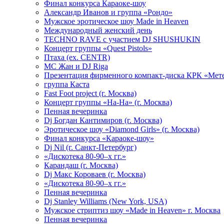
Финал конкурса Караоке-шоу
Александр Иванов и группа «Рондо»
Мужское эротическое шоу Made in Heaven
Международный женский день
TECHNO RAVE с участием DJ SHUSHUKIN
Концерт группы «Quest Pistols»
Птаха (ex. CENTR)
МС Жан и DJ Riga
Презентация фирменного компакт-диска КРК «Мет
группа Каста
Fast Foot project (г. Москва)
Концерт группы «На-На» (г. Москва)
Пенная вечеринка
Dj Богдан Кантимиров (г. Москва)
Эротическое шоу «Diamond Girls» (г. Москва)
Финал конкурса «Караоке-шоу»
Dj Nil (г. Санкт-Петербург)
«Дискотека 80-90–х гг.»
Карандаш (г. Москва)
Dj Макс Короваев (г. Москва)
«Дискотека 80-90–х гг.»
Пенная вечеринка
Dj Stanley Williams (New York, USA)
Мужское стриптиз шоу «Made in Heaven» г. Москва
Пенная вечеринка