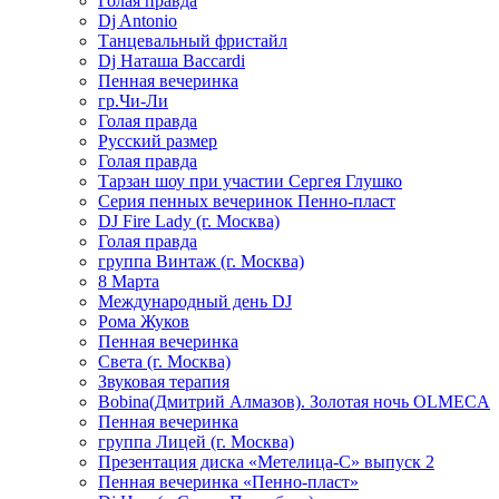
Голая правда
Dj Antonio
Танцевальный фристайл
Dj Наташа Baccardi
Пенная вечеринка
гр.Чи-Ли
Голая правда
Русский размер
Голая правда
Тарзан шоу при участии Сергея Глушко
Серия пенных вечеринок Пенно-пласт
DJ Fire Lady (г. Москва)
Голая правда
группа Винтаж (г. Москва)
8 Марта
Международный день DJ
Рома Жуков
Пенная вечеринка
Света (г. Москва)
Звуковая терапия
Bobina(Дмитрий Алмазов). Золотая ночь OLMECA
Пенная вечеринка
группа Лицей (г. Москва)
Презентация диска «Метелица-С» выпуск 2
Пенная вечеринка «Пенно-пласт»