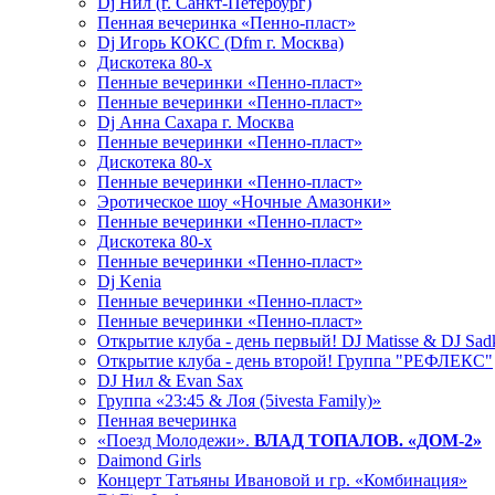
Dj Нил (г. Санкт-Петербург)
Пенная вечеринка «Пенно-пласт»
Dj Игорь КОКС (Dfm г. Москва)
Дискотека 80-х
Пенные вечеринки «Пенно-пласт»
Пенные вечеринки «Пенно-пласт»
Dj Анна Сахара г. Москва
Пенные вечеринки «Пенно-пласт»
Дискотека 80-х
Пенные вечеринки «Пенно-пласт»
Эротическое шоу «Ночные Амазонки»
Пенные вечеринки «Пенно-пласт»
Дискотека 80-х
Пенные вечеринки «Пенно-пласт»
Dj Kenia
Пенные вечеринки «Пенно-пласт»
Пенные вечеринки «Пенно-пласт»
Открытие клуба - день первый! DJ Matisse & DJ Sad
Открытие клуба - день второй! Группа "РЕФЛЕКС"
DJ Нил & Evan Sax
Группа «23:45 & Лоя (5ivesta Family)»
Пенная вечеринка
«Поезд Молодежи».
ВЛАД ТОПАЛОВ. «ДОМ-2»
Daimond Girls
Концерт Татьяны Ивановой и гр. «Комбинация»