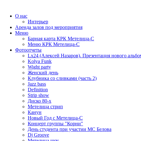
О нас
Интерьер
Аренда залов под мероприятия
Меню
Барная карта КРК Метелица-С
Меню КРК Метелица-С
Фотоотчеты
Lx24 (Алексей Назаров). Презентация нового альбо
Kolya Funk
Wight party
Женский день
Клубника со сливками (часть 2)
Jazz bass
Definition
Strip show
Диско 80-х
Метелица стрип
Канун
Новый Год с Метелица-С
Концерт группы "Корни"
День студента при участии МС Белова
Dj Groove
Метелица шоу