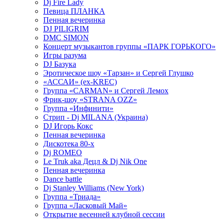
Dj Fire Lady
Певица ПЛАНКА
Пенная вечеринка
DJ PILIGRIM
DMC SIMON
Концерт музыкантов группы «ПАРК ГОРЬКОГО»
Игры разума
DJ Базука
Эротическое шоу «Тарзан» и Сергей Глушко
«АССАИ» (ex-KREC)
Группа «CARMAN» и Сергей Лемох
Фрик-шоу «STRANA OZZ»
Группа «Инфинити»
Стрип - Dj MILANA (Украина)
DJ Игорь Кокс
Пенная вечеринка
Дискотека 80-х
Dj ROMEO
Le Truk aka Децл & Dj Nik One
Пенная вечеринка
Dance battle
Dj Stanley Williams (New York)
Группа «Триада»
Группа «Ласковый Май»
Открытие весенней клубной сессии