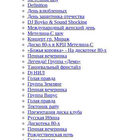
Definition
День влюбленных
День защитника отечества
DJ Boyko & Sound Shocking
Международный женский день
Метелица-С шоу
Концерт гр. Мираж
Диско 80-х в КРЦ Метелица-С
«Божья коровка» - На дискотеке 80-х
Пенная вечеринка
Легенда! Группа «Демо»
Танцевальный фристайл
Dj НИЛ
Голая правда
Группа Земляне
Пенная вечеринка
Группа Вирус
Голая правда
Тектоник party
Презентация диска клуба
Русская Ибица
Дискотека 80-х
Пенная вечеринка
Рождественская ночь