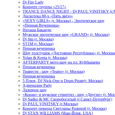
Dj Fire Lady
Концерт группы «25/17»
TRANCE DANCE NIGHT - Dj PAUL VINITSKY (г.М
Дискотека 80-х «Пять звёзд»
«SEXY GIRLS» (г. Москва) - Эротическое шоу
«Пенная Вечеринка»
Hаташа Бакарди
Мужское эротическое шоу «GRAND» (г. Москва)
Dj Jim (г. Москва)
ST1M (г. Москва)
Пенная вечеринка
Шоу толстушек «Достояние Республики» (г. Москва
Yolan & Kenia (г. Москва)
AFTERPARTY мото-шоу на пл. Куйбышева
Пенная вечеринка
Травести - шоу «Teatro» (г. Москва)
Пенная вечеринка
5 Плюх, DJ Nick-One и Drum Pirate(г. Москва)
Адреналин Party
Лазерное шоу
«Конан» и мужское стриптиз - шоу «Другие» (г. Мос
Dj Sadko & МС Скоробогатый (г.Санкт-Петербург)
Dj PAUL VINITSKY (г.Москва)
Концерт певицы Светланы Разиной (г. Москва)
Dj STAN WILLIAMS (Нью-Йорк, USA)