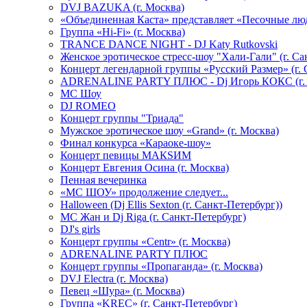
DVJ BAZUKA (г. Москва)
«Объединенная Каста» представляет «Песочные лю
Группа «Hi-Fi» (г. Москва)
TRANCE DANCE NIGHT - DJ Katy Rutkovski
Женское эротическое стресс-шоу "Хали-Гали" (г. Са
Концерт легендарной группы «Русский Размер» (г. 
ADRENALINE PARTY ПЛЮС - Dj Игорь КОКС (г. 
MC Шоу
DJ ROMEO
Концерт группы "Триада"
Мужское эротическое шоу «Grand» (г. Москва)
Финал конкурса «Караоке-шоу»
Концерт певицы МАКSИМ
Концерт Евгения Осина (г. Москва)
Пенная вечеринка
«МС ШОУ» продолжение следует...
Halloween (Dj Ellis Sexton (г. Санкт-Петербург))
МС Жан и Dj Riga (г. Санкт-Петербург)
DJ's girls
Концерт группы «Centr» (г. Москва)
ADRENALINE PARTY ПЛЮС
Концерт группы «Пропаганда» (г. Москва)
DVJ Electra (г. Москва)
Певец «Шура» (г. Москва)
Группа «KREC» (г. Санкт-Петербург)