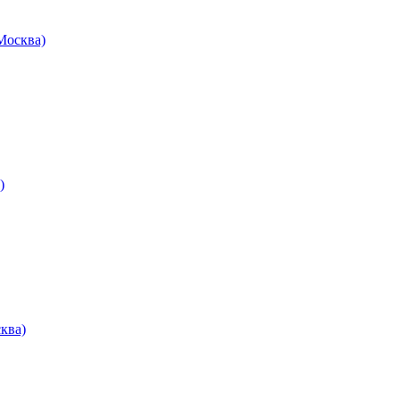
осква)
)
ква)