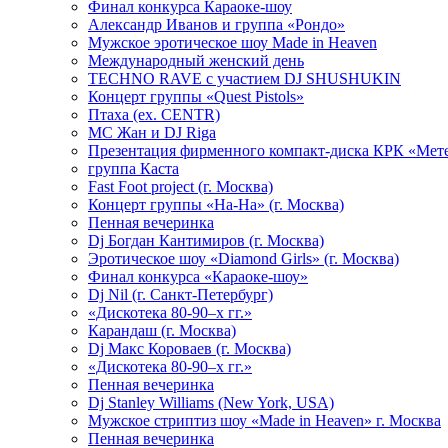
Финал конкурса Караоке-шоу
Александр Иванов и группа «Рондо»
Мужское эротическое шоу Made in Heaven
Международный женский день
TECHNO RAVE с участием DJ SHUSHUKIN
Концерт группы «Quest Pistols»
Птаха (ex. CENTR)
МС Жан и DJ Riga
Презентация фирменного компакт-диска КРК «Мет
группа Каста
Fast Foot project (г. Москва)
Концерт группы «На-На» (г. Москва)
Пенная вечеринка
Dj Богдан Кантимиров (г. Москва)
Эротическое шоу «Diamond Girls» (г. Москва)
Финал конкурса «Караоке-шоу»
Dj Nil (г. Санкт-Петербург)
«Дискотека 80-90–х гг.»
Карандаш (г. Москва)
Dj Макс Короваев (г. Москва)
«Дискотека 80-90–х гг.»
Пенная вечеринка
Dj Stanley Williams (New York, USA)
Мужское стриптиз шоу «Made in Heaven» г. Москва
Пенная вечеринка