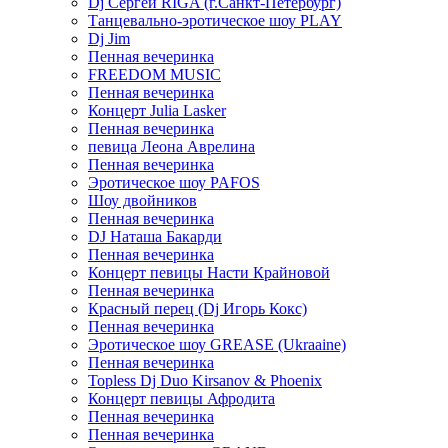
Dj Сергей RIGA (г.Санкт-Петербург)
Танцевально-эротическое шоу PLAY
Dj Jim
Пенная вечеринка
FREEDOM MUSIC
Пенная вечеринка
Концерт Julia Lasker
Пенная вечеринка
певица Леона Аврелина
Пенная вечеринка
Эротическое шоу PAFOS
Шоу двойников
Пенная вечеринка
DJ Наташа Бакарди
Пенная вечеринка
Концерт певицы Насти Крайновой
Пенная вечеринка
Красный перец (Dj Игорь Кокс)
Пенная вечеринка
Эротическое шоу GREASE (Ukraaine)
Пенная вечеринка
Topless Dj Duo Kirsanov & Phoenix
Концерт певицы Афродита
Пенная вечеринка
Пенная вечеринка