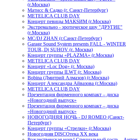
(г.Москва)
Матисс & Садко (г. Санкт-Петербург)
METELICA CLUB DAY
Концерт певицы МАКSИМ (г.Москва)
Экстремально - эротическое шоу "ДРУГИЕ"
(г.Москва)
МС/DJ ZHAN (г.Санкт-Петербург)
Garage Sound System presents FALL - WINTER
TOUR, Dj SUHOV (г. Москва)
Концерт группы «PLAZMA» (г.Москва)
METELICA CLUB DAY
Концерт «Loc Dog» (г. Москва)
Концерт группы ILWT (г. Москва)
Bobina (Дмитрий Алмазов) (г.Москва)
Концерт Александра Айвазова (г.Москва)
METELICA CLUB DAY
Презентация фирменного компакт – диска
«Новогодний выпуск»
Презентация фирменного компакт – диска
«Новогодний выпуск»
НОВОГОДНЯЯ НОЧЬ - DJ ROMEO (Санкт-
Петербург)
Концерт группы «Стрелки» (г.Москва)
Новогодняя DISCOтека ХХ века
Рождественская ночь! Специальный гость – Антон