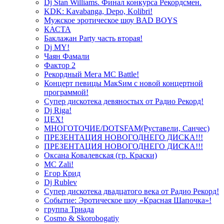
Dj Stan Williams. Финал конкурса Рекордсмен.
KDK: Kavabanga, Depo, Kolibri!
Мужское эротическое шоу BAD BOYS
КАСТА
Баклажан Party часть вторая!
Dj MY!
Чаян Фамали
Фактор 2
Рекордный Мега МС Battle!
Концерт певицы МакSим с новой концертной
программой!
Супер дискотека девяностых от Радио Рекорд!
Dj Riga!
ЦЕХ!
МНОГОТОЧИЕ/DOTSFAM(Руставели, Санчес)
ПРЕЗЕНТАЦИЯ НОВОГОДНЕГО ДИСКА!!!
ПРЕЗЕНТАЦИЯ НОВОГОДНЕГО ДИСКА!!!
Оксана Ковалевская (гр. Краски)
MC Zali!
Егор Крид
Dj Rublev
Супер дискотека двадцатого века от Радио Рекорд!
Событие: Эротическое шоу «Красная Шапочка»!
группа Триада
Cosmo & Skorobogatiy