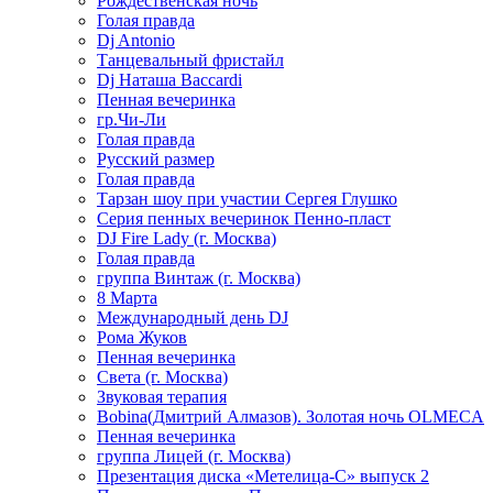
Рождественская ночь
Голая правда
Dj Antonio
Танцевальный фристайл
Dj Наташа Baccardi
Пенная вечеринка
гр.Чи-Ли
Голая правда
Русский размер
Голая правда
Тарзан шоу при участии Сергея Глушко
Серия пенных вечеринок Пенно-пласт
DJ Fire Lady (г. Москва)
Голая правда
группа Винтаж (г. Москва)
8 Марта
Международный день DJ
Рома Жуков
Пенная вечеринка
Света (г. Москва)
Звуковая терапия
Bobina(Дмитрий Алмазов). Золотая ночь OLMECA
Пенная вечеринка
группа Лицей (г. Москва)
Презентация диска «Метелица-С» выпуск 2