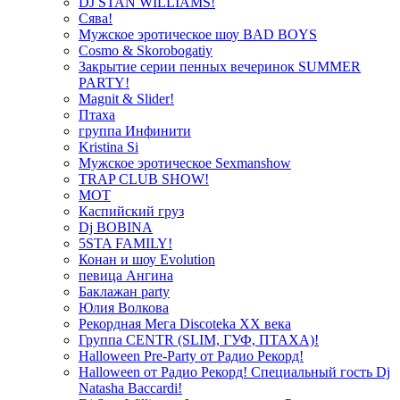
DJ STAN WILLIAMS!
Сява!
Мужское эротическое шоу BAD BOYS
Cosmo & Skorobogatiy
Закрытие серии пенных вечеринок SUMMER
PARTY!
Magnit & Slider!
Птаха
группа Инфинити
Kristina Si
Мужское эротическое Sexmanshow
TRAP CLUB SHOW!
МОТ
Каспийский груз
Dj BOBINA
5STA FAMILY!
Конан и шоу Evolution
певица Ангина
Баклажан party
Юлия Волкова
Рекордная Мега Discoteka XX века
Группа CENTR (SLIM, ГУФ, ПТАХА)!
Halloween Pre-Party от Радио Рекорд!
Halloween от Радио Рекорд! Специальный гость Dj
Natasha Baccardi!