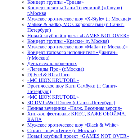
Концерт группы «Триада»
Концерт певицы Тани Терешиной («Tanya»)
г.Москва
Мужское эротическое шоу «X-Style» (г. Москва)»
Matissе & Sadko, MC Скоробогатый (г. Санкт-
Петербург)
Новый клубный проект «GAMES NOT OVER»
Концерт группы «Краски» (г. Москва)
Мужское эротическое шоу «Mafia» (г. Москва)»
Концерт топового исполнителя «Джиган»
(г.Москва)
День всех влюбленных
«Легенды Про» (г.Москва)
Dj Feel & Юля Паго
«МС ШОУ. KRUTOBL»
Эротическое шоу Кати Самбуки (г. Санкт-
Петербург)
«МС ШОУ. KRUTOBL»
3D DVJ «Well Done» (г.Санкт-Петербург)
Пенная вечеринка «Пляж. Весенняя версия»
Хип-хоп фестиваль: KREC, КАЖЕ ОБОЙМА,
КАПА
Мужское эротическое шоу «Black & White»
Стрип – шоу «Тени» (г. Москва)
Новый клубный проект «GAMES NOT OVER»