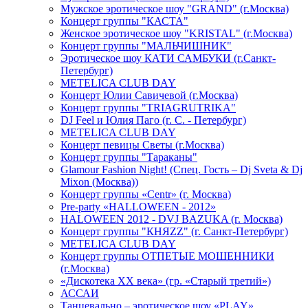
Мужское эротическое шоу "GRAND" (г.Москва)
Концерт группы "КАСТА"
Женское эротическое шоу "KRISTAL" (г.Москва)
Концерт группы "МАЛЬЧИШНИК"
Эротическое шоу КАТИ САМБУКИ (г.Санкт-
Петербург)
METELICA CLUB DAY
Концерт Юлии Савичевой (г.Москва)
Концерт группы "TRIAGRUTRIKA"
DJ Feel и Юлия Паго (г. С. - Петербург)
METELICA CLUB DAY
Концерт певицы Светы (г.Москва)
Концерт группы "Тараканы"
Glamour Fashion Night! (Спец. Гость – Dj Sveta & Dj
Mixon (Москва))
Концерт группы «Centr» (г. Москва)
Pre-party «HALLOWEEN - 2012»
HALOWEEN 2012 - DVJ BAZUKA (г. Москва)
Концерт группы "КНЯZZ" (г. Санкт-Петербург)
METELICA CLUB DAY
Концерт группы ОТПЕТЫЕ МОШЕННИКИ
(г.Москва)
«Дискотека ХХ века» (гр. «Старый третий»)
АССАИ
Танцевально – эротическое шоу «PLAY»