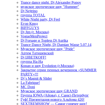
Trance dance night. Dj Alexander Popov
мужское эротическое шоу "Hummer"
Dj Nejtrino
группа TOTAL
White Night party, Dj Feel
Егор Крид
BIFFGUYS
Dj Jim (г. Москва)
VogueMenProject
Dj Forsage и Topless Dj Aurika
Trance Dance Night, Dj Damian Wasse 5.07.14
Мужское эротическое шоу "Pride"
Артем Татищевский
Dj ЦВЕТКOFF!
группа На-На
Конан и шоу Evolution (г.Москва)
Закрытие серии пенных вечеринок «SUMMER
PARTY»!!!
Dj`s Magnit & Slider
La Fabrique!
MC Doni
Мужское эротическое шоу GRAND
Группа IOWA (Айова), г. Санкт-Петербург
Гуф! Презентация нового Альбома 420!
SEXTREMSHOW — Самое горячее шоу!