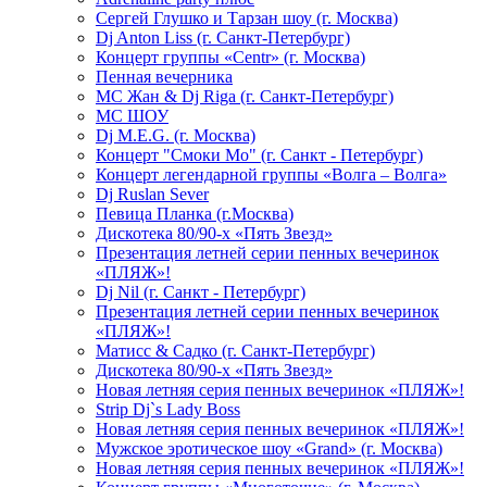
Сергей Глушко и Тарзан шоу (г. Москва)
Dj Anton Liss (г. Санкт-Петербург)
Концерт группы «Centr» (г. Москва)
Пенная вечерника
МС Жан & Dj Riga (г. Санкт-Петербург)
МС ШОУ
Dj M.E.G. (г. Москва)
Концерт "Смоки Мо" (г. Санкт - Петербург)
Концерт легендарной группы «Волга – Волга»
Dj Ruslan Sever
Певица Планка (г.Москва)
Дискотека 80/90-х «Пять Звезд»
Презентация летней серии пенных вечеринок
«ПЛЯЖ»!
Dj Nil (г. Санкт - Петербург)
Презентация летней серии пенных вечеринок
«ПЛЯЖ»!
Матисс & Садко (г. Санкт-Петербург)
Дискотека 80/90-х «Пять Звезд»
Новая летняя серия пенных вечеринок «ПЛЯЖ»!
Strip Dj`s Lady Boss
Новая летняя серия пенных вечеринок «ПЛЯЖ»!
Мужское эротическое шоу «Grand» (г. Москва)
Новая летняя серия пенных вечеринок «ПЛЯЖ»!