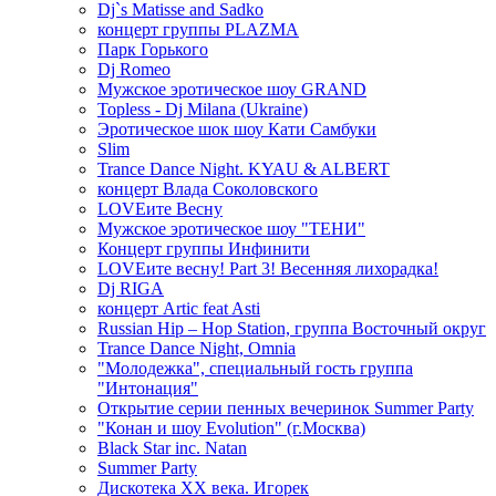
Dj`s Matisse and Sadko
концерт группы PLAZMA
Парк Горького
Dj Romeo
Мужское эротическое шоу GRAND
Topless - Dj Milana (Ukraine)
Эротическое шок шоу Кати Самбуки
Slim
Trance Dance Night. KYAU & ALBERT
концерт Влада Соколовского
LOVEите Весну
Мужское эротическое шоу "ТЕНИ"
Концерт группы Инфинити
LOVEите весну! Part 3! Весенняя лихорадка!
Dj RIGA
концерт Artic feat Asti
Russian Hip – Hop Station, группа Восточный округ
Trance Dance Night, Omnia
"Молодежка", специальный гость группа
"Интонация"
Открытие серии пенных вечеринок Summer Party
"Конан и шоу Evolution" (г.Москва)
Black Star inc. Natan
Summer Party
Дискотека ХХ века. Игорек