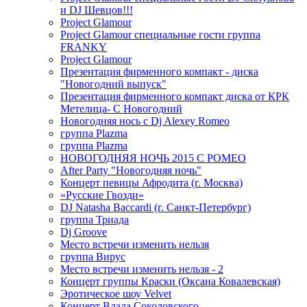
и DJ Шевцов!!!
Project Glamour
Project Glamour специальные гости группа
FRANKY
Project Glamour
Презентация фирменного компакт - диска
"Новогодний выпуск"
Презентация фирменного компакт диска от КРК
Метелица- С Новогодний
Новогодняя нось с Dj Alexey Romeo
группа Plazma
группа Plazma
НОВОГОДНЯЯ НОЧЬ 2015 C РОМЕО
After Party "Новогодняя ночь"
Концерт певицы Афродита (г. Москва)
«Русские Гвозди»
DJ Natasha Baccardi (г. Санкт-Петербург)
группа Триада
Dj Groove
Место встречи изменить нельзя
группа Вирус
Место встречи изменить нельзя - 2
Концерт группы Краски (Оксана Ковалевская)
Эротическое шоу Velvet
Концерт Влада Соколовского