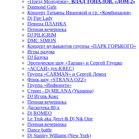
«Поезд Молодежи».
ВЛАД ТОПАЛОВ. «ДОМ-2»
Daimond Girls
Концерт Татьяны Ивановой и гр. «Комбинация»
Dj Fire Lady
Певица ПЛАНКА
Пенная вечеринка
DJ PILIGRIM
DMC SIMON
Концерт музыкантов группы «ПАРК ГОРЬКОГО»
Игры разума
DJ Базука
Эротическое шоу «Тарзан» и Сергей Глушко
«АССАИ» (ex-KREC)
Группа «CARMAN» и Сергей Лемох
Фрик-шоу «STRANA OZZ»
Группа «Инфинити»
Стрип - Dj MILANA (Украина)
DJ Игорь Кокс
Пенная вечеринка
Дискотека 80-х
Dj ROMEO
Le Truk aka Децл & Dj Nik One
Пенная вечеринка
Dance battle
Dj Stanley Williams (New York)