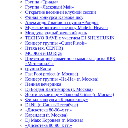
Группа «Триада»
Группа «Ласковый Май»
Открытие весенней клубной сессии
Финал конкурса Караоке-шоу
Александр Иванов и группа «Рондо»
Мужское эротическое шоу Made in Heaven
Международный женский день
TECHNO RAVE с участием DJ SHUSHUKIN
Концерт группы «Quest Pistols»
Птаха (ex. CENTR)
МС Жан и DJ Riga
Презентация фирменного компакт-диска КРК
«Метелица-С»
группа Каста
Fast Foot project (г. Москва)
Концерт группы «На-На» (г. Москва)
Пенная вечеринка
Dj Богдан Кантимиров (г. Москва)
Эротическое шоу «Diamond Girls» (г. Москва)
Финал конкурса «Караоке-шоу»
Dj Nil (г. Санкт-Петербург)
«Дискотека 80-90–х гг.»
Карандаш (г. Москва)
Dj Макс Короваев (г. Москва)
«Дискотека 80-90–х гг.»