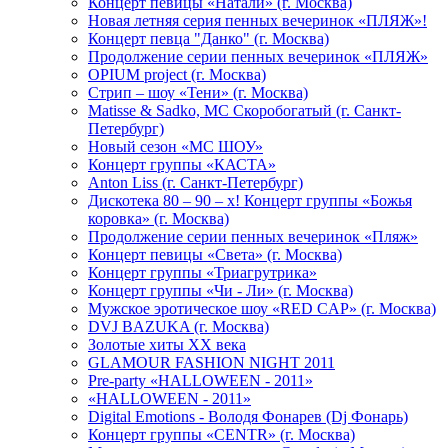
Концерт певицы «Натали» (г. Москва)
Новая летняя серия пенных вечеринок «ПЛЯЖ»!
Концерт певца "Данко" (г. Москва)
Продолжение серии пенных вечеринок «ПЛЯЖ»
OPIUM project (г. Москва)
Стрип – шоу «Тени» (г. Москва)
Matissе & Sadko, MC Скоробогатый (г. Санкт-
Петербург)
Новый сезон «МС ШОУ»
Концерт группы «КАСТА»
Anton Liss (г. Санкт-Петербург)
Дискотека 80 – 90 – х! Концерт группы «Божья
коровка» (г. Москва)
Продолжение серии пенных вечеринок «Пляж»
Концерт певицы «Света» (г. Москва)
Концерт группы «Триагрутрика»
Концерт группы «Чи - Ли» (г. Москва)
Мужское эротическое шоу «RED CAP» (г. Москва)
DVJ BAZUKA (г. Москва)
Золотые хиты XX века
GLAMOUR FASHION NIGHT 2011
Pre-party «HALLOWEEN - 2011»
«HALLOWEEN - 2011»
Digital Emotions - Володя Фонарев (Dj Фонарь)
Концерт группы «CENTR» (г. Москва)