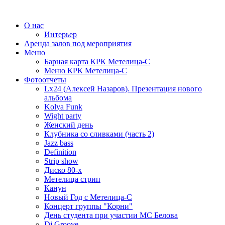
О нас
Интерьер
Аренда залов под мероприятия
Меню
Барная карта КРК Метелица-С
Меню КРК Метелица-С
Фотоотчеты
Lx24 (Алексей Назаров). Презентация нового
альбома
Kolya Funk
Wight party
Женский день
Клубника со сливками (часть 2)
Jazz bass
Definition
Strip show
Диско 80-х
Метелица стрип
Канун
Новый Год с Метелица-С
Концерт группы "Корни"
День студента при участии МС Белова
Dj Groove