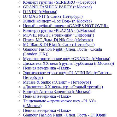
Концерт группы «SEREBRO» (Серебро)
GRAND FASHION PARTY (г.Москва)
DJ VINI (г.Москва)
DJ MAGNIT (г.Санкт-Петербург)
Живой концерт «Loc Dog» (г. Москва)
Новый клубный проект «GAMES NOT OVER»
Концерт группы «PLAZMA» (г.Москва)
MOVIE NIGHT (Фрик-шоу "Эйфория")
Птаха, МС Дым, Dj Nik One (г.Москва)
МС Жан & Dj Riga (г. Санкт-Петербург)
Glamour Fashion Night! (Спец. Гость - Cicada
(London, UK))
Мужское эротическое шоу «GRAND» (г.Москва)
Дискотека XX века (группа Турбомода (г.Москва))
Пенная вечеринка «Пляж»
Эротическое стресс шоу «PLATINUM» (г.Санкт –
Петербург)
Matisse & Sadko (г.Санкт – Петербург)
«Дискотека ХХ века» (гр. «Старый третий»)
Концерт Антона Зацепина (г.Москва)
Пенная вечеринка «Пляж»
Танцевально – эротическое шоу «PLAY»
(г.Москва)
Пенная вечеринка «Пляж»
Glamour Fashion Night! (Спец. Гость - Dj Юрий