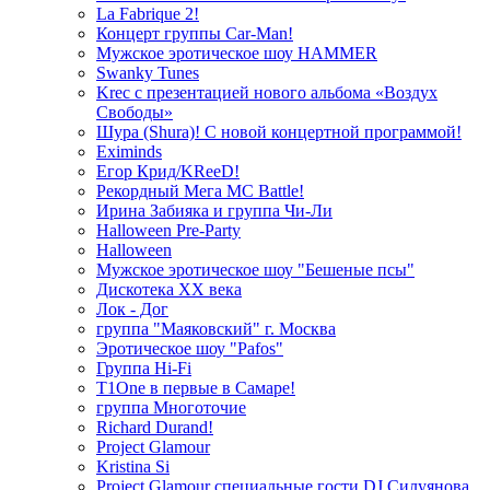
La Fabrique 2!
Концерт группы Car-Man!
Мужское эротическое шоу HAMMER
Swanky Tunes
Krec с презентацией нового альбома «Воздух
Свободы»
Шура (Shura)! С новой концертной программой!
Eximinds
Егор Крид/KReeD!
Рекордный Мега МС Battle!
Ирина Забияка и группа Чи-Ли
Halloween Pre-Party
Halloween
Мужское эротическое шоу "Бешеные псы"
Дискотека ХХ века
Лок - Дог
группа "Маяковский" г. Москва
Эротическое шоу "Pafos"
Группа Hi-Fi
T1One в первые в Самаре!
группа Многоточие
Richard Durand!
Project Glamour
Kristina Si
Project Glamour специальные гости DJ Силуянова