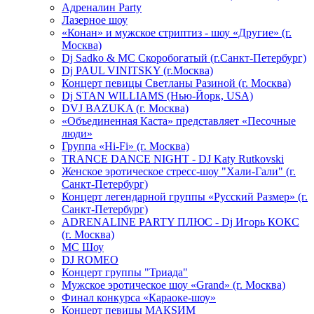
Адреналин Party
Лазерное шоу
«Конан» и мужское стриптиз - шоу «Другие» (г.
Москва)
Dj Sadko & МС Скоробогатый (г.Санкт-Петербург)
Dj PAUL VINITSKY (г.Москва)
Концерт певицы Светланы Разиной (г. Москва)
Dj STAN WILLIAMS (Нью-Йорк, USA)
DVJ BAZUKA (г. Москва)
«Объединенная Каста» представляет «Песочные
люди»
Группа «Hi-Fi» (г. Москва)
TRANCE DANCE NIGHT - DJ Katy Rutkovski
Женское эротическое стресс-шоу "Хали-Гали" (г.
Санкт-Петербург)
Концерт легендарной группы «Русский Размер» (г.
Санкт-Петербург)
ADRENALINE PARTY ПЛЮС - Dj Игорь КОКС
(г. Москва)
MC Шоу
DJ ROMEO
Концерт группы "Триада"
Мужское эротическое шоу «Grand» (г. Москва)
Финал конкурса «Караоке-шоу»
Концерт певицы МАКSИМ