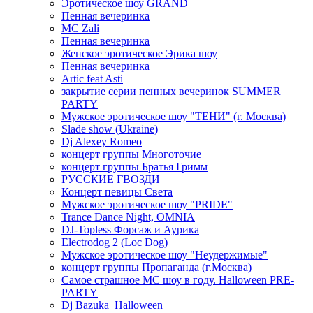
Эротическое шоу GRAND
Пенная вечеринка
MC Zali
Пенная вечеринка
Женское эротическое Эрика шоу
Пенная вечеринка
Artic feat Asti
закрытие серии пенных вечеринок SUMMER
PARTY
Мужское эротическое шоу "ТЕНИ" (г. Москва)
Slade show (Ukraine)
Dj Alexey Romeo
концерт группы Многоточие
концерт группы Братья Гримм
РУССКИЕ ГВОЗДИ
Концерт певицы Света
Мужское эротическое шоу "PRIDE"
Trance Dance Night, OMNIA
DJ-Topless Форсаж и Аурика
Electrodog 2 (Loc Dog)
Мужское эротическое шоу "Неудержимые"
концерт группы Пропаганда (г.Москва)
Самое страшное МС шоу в году. Halloween PRE-
PARTY
Dj Bazuka_Halloween