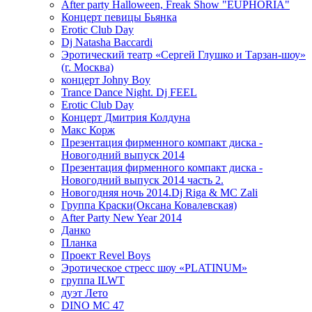
After party Halloween, Freak Show "EUPHORIA"
Концерт певицы Бьянка
Erotic Club Day
Dj Natasha Baccardi
Эротический театр «Сергей Глушко и Тарзан-шоу»
(г. Москва)
концерт Johny Boy
Trance Dance Night. Dj FEEL
Erotic Club Day
Концерт Дмитрия Колдуна
Макс Корж
Презентация фирменного компакт диска -
Новогодний выпуск 2014
Презентация фирменного компакт диска -
Новогодний выпуск 2014 часть 2.
Новогодняя ночь 2014.Dj Riga & MC Zali
Группа Краски(Оксана Ковалевская)
After Party New Year 2014
Данко
Планка
Проект Revel Boys
Эротическое стресс шоу «PLATINUM»
группа ILWT
дуэт Лето
DINO MC 47