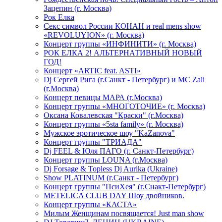
Зацепин (г. Москва)
Рок Елка
Секс символ России КОНАН и real mens show
«REVOLUYION» (г. Москва)
Концерт группы «ИНФИНИТИ» (г. Москва)
РОК ЕЛКА 2! АЛЬТЕРНАТИВНЫЙ НОВЫЙ
ГОД!
Концерт «ARTIC feat. ASTI»
Dj Сергей Рига (г.Санкт - Петербург) и MC Zali
(г.Москва)
Концерт певицы МАРА (г.Москва)
Концерт группы «МНОГОТОЧИЕ» (г. Москва)
Оксана Ковалевская "Краски" (г.Москва)
Концерт группы «5sta family» (г. Москва)
Мужское эротическое шоу "KaZanova"
Концерт группы "ТРИАДА"
Dj FEEL & Юля ПАГО (г. Санкт-Петербург)
Концерт группы LOUNA (г.Москва)
Dj Forsage & Topless Dj Aurika (Ukraine)
Show PLATINUM (г.Санкт - Петербург)
Концерт группы "ПсиХея" (г.Снакт-Петербург)
METELICA CLUB DAY Шоу двойников.
Концерт группы «КАСТА»
Милым Женщинам посвящается! Just man show