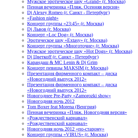
Мужское эротическое шоу «Grand» (г. Москва)
Пенная вечеринка «Пляж. Осенняя версия»
Dj Alexey Romeo (г. Санкт - Петербург)
«Fashion night»
Концерт группы «23:45» (г. Москва)
Dj Львов (г. Москва)
Концерт «Loc Dog» (г. Москва)
Эротическое шоу «Extasy» (г. Москва)
Концерт группы «Многоточие» (г. Москва)
Мужское эротическое шоу «Hot Dogs» (г. Москва)
Dj Цветкоff (г. Санкт - Петербург)
Карандаш & МС Lenin & Dj Grim
Концерт певицы МАКSIМ (г. Москва)
Презентация фирменного компакт – диска
«Новогодний выпуск 2012»
Презентация фирменного компакт – диска
«Новогодний выпуск 2012»
Новогоднее Pre-Party «Zamorozki show»
Новогодняя ночь 2012
Tom Boxer feat Morena (Венгрия)
Пенная вечеринка «Пляж. Новогодняя версия»
«Рождественский карнавал»
«Рождественский карнавал»
Новогодняя ночь 2012 «по-старому»
Концерт группы «VIRUS» (г. Москва)