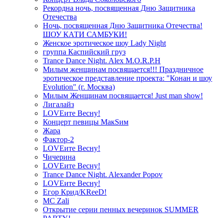
Рекордна ночь, посвященная Дню Защитника
Отечества
Ночь, посвященная Дню Защитника Отечества!
ШОУ КАТИ САМБУКИ!
Женское эротическое шоу Lady Night
группа Каспийский груз
Trance Dance Night. Alex M.O.R.P.H
Милым женщинам посвящается!!! Праздничное
эротическое представление проекта: "Конан и шоу
Evolution" (г. Москва)
Милым Женщинам посвящается! Just man show!
Лигалайз
LOVEите Весну!
Концерт певицы МакSим
Жара
Фактор-2
LOVEите Весну!
Чичерина
LOVEите Весну!
Trance Dance Night. Alexander Popov
LOVEите Весну!
Егор Крид/KReeD!
MC Zali
Открытие серии пенных вечеринок SUMMER