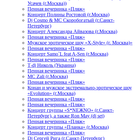
Усачев (г.Москва))
Пенная вечеринка «Пляж»
Концерт Полины Ростовой (г.Москва)
Dj Cosmo & МС Скоробогатый (г.Санкт-
Петербург)
Концерт Александра Айвазова (г.Москва)
Пенная вечеринка «Пляж»
Мужское эротическое шоу «X-Style» (г. Москва)»
Пенная вечеринка «Пляж»
Концерт Samo`L feat A-Sen (г.Москва)
Пенная вечеринка «Пляж»
Т-dj Николь (Украина)
Пенная вечеринка «Пляж»
МС Zali (г.Москва)
Пенная вечеринка «Пляж»
Конан и мужское экстремально-эротическое шоу
«Evolution» (г.Москва)
Пенная вечеринка «Пляж»
Пенная вечеринка «Пляж»
Концерт группы «S*NEЖNO» (г.Санкт-
Петербург), а также Ron May (dj set)
Пенная вечеринка «Пляж»
Концерт группы «Планка» (г.Москва)
Пенная вечеринка «Пляж»
Dj Сергей Рига (г.Санкт-Петербург)