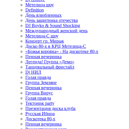
Метелица шоу
Definition
День влюбленных
День защитника отечества
DJ Boyko & Sound Shocking
Международный женский день
Метелица-С шоу
Концерт гр. Мираж
Диско 80-х в КРЦ Метелица-С
«Божья коровка» - На дискотеке 80-х
Пенная вечеринка
Легенда! Группа «Демо»
Танцевальный фристайл
Dj НИЛ
Голая правда
Группа Земляне
Пенная вечеринка
Группа Вирус
Голая правда
Тектоник party
Презентация диска клуба
Русская Ибица
Дискотека 80-х
Пенная вечеринка