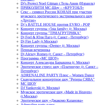
Dj's Project Noel Gitman г.Тель-Авив (Израиль)
ПРИКОЛИТИ МС-Шоу – «КРУТОБЛ»
Секс – символ России КОНАН при участии
мужского эротического экстримального шоу
«Другие»
Dj`s BATTLE HOUSE против EVRO - POP
Концерт группы «5sta family» (г. Москва)
Концерт группы "ТРИАГРУТРИКА"
Dj Feel & Юля Паго (г. Санкт - Петербург)
Dj Fire Lady (г.Москва)
Концерт группы «Demo» (г. Москва)
Пенная вечеринка
Dj Alexey Romeo (г. Санкт – Петербург)
Программа «МС ШОУ»
Концерт Александра Барыкина (г. Москва)
Эротическое стресс шоу «Платинум» (г. Санкт –
Петербург)
ADRENALINE PARTY Плюс – Women Dance
Скандальное концертное шоу "Репера СЯВА"
МС ШОУ
DJ Yankovski (г. Москва)
Мужское эротическое шоу «Made in Heaven»
(г.Москва)
Эротическое шоу «Джакомо Казанова»
Adrenaline party плюс