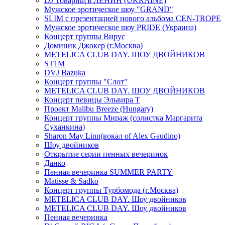
DJ ТоварищЪ ЛЕНИН (UKRAINE)
Мужское эротическое шоу "GRAND"
SLIM с презентацией нового альбома CEN-TROPE
Мужское эротическое шоу PRIDE (Украина)
Концерт группы Вирус
Доминик Джокер (г.Москва)
METELICA CLUB DAY. ШОУ ДВОЙНИКОВ
ST1M
DVJ Bazuka
Концерт группы "Слот"
METELICA CLUB DAY. ШОУ ДВОЙНИКОВ
Концерт певицы Эльвира Т
Проект Malibu Breeze (Hungary)
Концерт группы Мираж (солистка Маргарита
Суханкина)
Sharon May Linn(вокал of Alex Gaudino)
Шоу двойников
Открытие серии пенных вечеринок
Данко
Пенная вечеринка SUMMER PARTY
Matisse & Sadko
Концерт группы Турбомода (г.Москва)
METELICA CLUB DAY. Шоу двойников
METELICA CLUB DAY. Шоу двойников
Пенная вечеринка