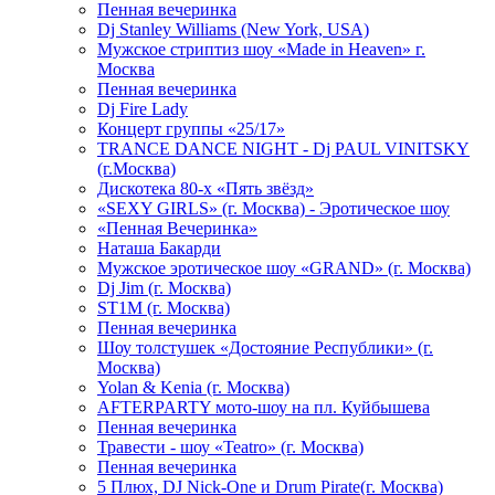
Пенная вечеринка
Dj Stanley Williams (New York, USA)
Мужское стриптиз шоу «Made in Heaven» г.
Москва
Пенная вечеринка
Dj Fire Lady
Концерт группы «25/17»
TRANCE DANCE NIGHT - Dj PAUL VINITSKY
(г.Москва)
Дискотека 80-х «Пять звёзд»
«SEXY GIRLS» (г. Москва) - Эротическое шоу
«Пенная Вечеринка»
Hаташа Бакарди
Мужское эротическое шоу «GRAND» (г. Москва)
Dj Jim (г. Москва)
ST1M (г. Москва)
Пенная вечеринка
Шоу толстушек «Достояние Республики» (г.
Москва)
Yolan & Kenia (г. Москва)
AFTERPARTY мото-шоу на пл. Куйбышева
Пенная вечеринка
Травести - шоу «Teatro» (г. Москва)
Пенная вечеринка
5 Плюх, DJ Nick-One и Drum Pirate(г. Москва)