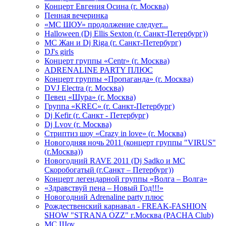
Концерт Евгения Осина (г. Москва)
Пенная вечеринка
«МС ШОУ» продолжение следует...
Halloween (Dj Ellis Sexton (г. Санкт-Петербург))
МС Жан и Dj Riga (г. Санкт-Петербург)
DJ's girls
Концерт группы «Centr» (г. Москва)
ADRENALINE PARTY ПЛЮС
Концерт группы «Пропаганда» (г. Москва)
DVJ Electra (г. Москва)
Певец «Шура» (г. Москва)
Группа «KREC» (г. Санкт-Петербург)
Dj Kefir (г. Санкт - Петербург)
Dj Lvov (г. Москва)
Стриптиз шоу «Crazy in love» (г. Москва)
Новогодняя ночь 2011 (концерт группы "VIRUS"
(г.Москва))
Новогодний RAVE 2011 (Dj Sadko и MC
Скоробогатый (г.Санкт – Петербург))
Концерт легендарной группы «Волга – Волга»
«Здравствуй пена – Новый Год!!!»
Новогодний Adrenaline party плюс
Рождественский карнавал - FREAK-FASHION
SHOW "STRANA OZZ" г.Москва (PACHA Club)
MC Шоу