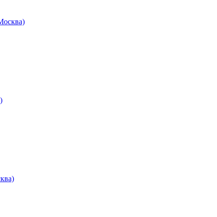
осква)
)
ква)