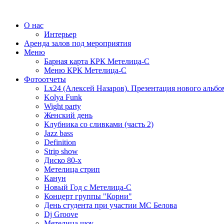
О нас
Интерьер
Аренда залов под мероприятия
Меню
Барная карта КРК Метелица-С
Меню КРК Метелица-С
Фотоотчеты
Lx24 (Алексей Назаров). Презентация нового альбо
Kolya Funk
Wight party
Женский день
Клубника со сливками (часть 2)
Jazz bass
Definition
Strip show
Диско 80-х
Метелица стрип
Канун
Новый Год с Метелица-С
Концерт группы "Корни"
День студента при участии МС Белова
Dj Groove
Метелица шоу