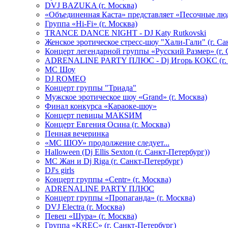
DVJ BAZUKA (г. Москва)
«Объединенная Каста» представляет «Песочные лю
Группа «Hi-Fi» (г. Москва)
TRANCE DANCE NIGHT - DJ Katy Rutkovski
Женское эротическое стресс-шоу "Хали-Гали" (г. Са
Концерт легендарной группы «Русский Размер» (г. 
ADRENALINE PARTY ПЛЮС - Dj Игорь КОКС (г. 
MC Шоу
DJ ROMEO
Концерт группы "Триада"
Мужское эротическое шоу «Grand» (г. Москва)
Финал конкурса «Караоке-шоу»
Концерт певицы МАКSИМ
Концерт Евгения Осина (г. Москва)
Пенная вечеринка
«МС ШОУ» продолжение следует...
Halloween (Dj Ellis Sexton (г. Санкт-Петербург))
МС Жан и Dj Riga (г. Санкт-Петербург)
DJ's girls
Концерт группы «Centr» (г. Москва)
ADRENALINE PARTY ПЛЮС
Концерт группы «Пропаганда» (г. Москва)
DVJ Electra (г. Москва)
Певец «Шура» (г. Москва)
Группа «KREC» (г. Санкт-Петербург)