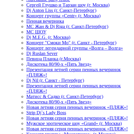
Сергей Глушко и Тарзан шоу (г. Москва)
Dj Anton Liss (г. Санкт-Петербург)
Концерт группы «Centr» (г. Москва)
Пенная вечерника
МС Жан & Dj Riga (г. Санкт-Петербург)
МС ШОУ
Dj M.E.G. (г. Москва)
Концерт "Смоки Мо" (г. Санкт - Петербург)
Концерт легендарной группы «Волга – Волга»
Dj Ruslan Sever
Певица Планка (г.Москва)
Дискотека 80/90-х «Пять Звезд»
Презентация летней серии пенных вечеринок
«ПЛЯЖ»!
Dj Nil (г. Санкт - Петербург)
Презентация летней серии пенных вечеринок
«ПЛЯЖ»!
Матисс & Садко (г. Санкт-Петербург)
Дискотека 80/90-х «Пять Звезд»
Новая летняя серия пенных вечеринок «ПЛЯЖ»!
Strip Dj`s Lady Boss
Новая летняя серия пенных вечеринок «ПЛЯЖ»!
Мужское эротическое шоу «Grand» (г. Москва)
Новая летняя серия пенных вечеринок «ПЛЯЖ»!