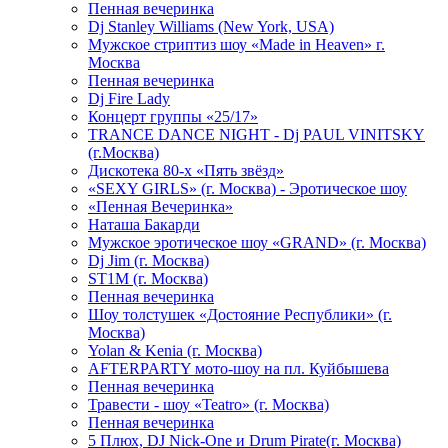
Пенная вечеринка
Dj Stanley Williams (New York, USA)
Мужское стриптиз шоу «Made in Heaven» г.
Москва
Пенная вечеринка
Dj Fire Lady
Концерт группы «25/17»
TRANCE DANCE NIGHT - Dj PAUL VINITSKY
(г.Москва)
Дискотека 80-х «Пять звёзд»
«SEXY GIRLS» (г. Москва) - Эротическое шоу
«Пенная Вечеринка»
Hаташа Бакарди
Мужское эротическое шоу «GRAND» (г. Москва)
Dj Jim (г. Москва)
ST1M (г. Москва)
Пенная вечеринка
Шоу толстушек «Достояние Республики» (г.
Москва)
Yolan & Kenia (г. Москва)
AFTERPARTY мото-шоу на пл. Куйбышева
Пенная вечеринка
Травести - шоу «Teatro» (г. Москва)
Пенная вечеринка
5 Плюх, DJ Nick-One и Drum Pirate(г. Москва)