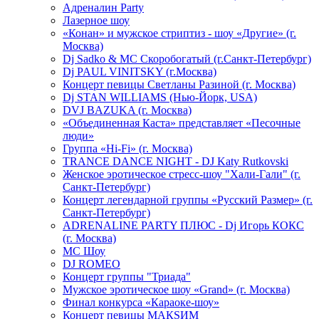
Адреналин Party
Лазерное шоу
«Конан» и мужское стриптиз - шоу «Другие» (г.
Москва)
Dj Sadko & МС Скоробогатый (г.Санкт-Петербург)
Dj PAUL VINITSKY (г.Москва)
Концерт певицы Светланы Разиной (г. Москва)
Dj STAN WILLIAMS (Нью-Йорк, USA)
DVJ BAZUKA (г. Москва)
«Объединенная Каста» представляет «Песочные
люди»
Группа «Hi-Fi» (г. Москва)
TRANCE DANCE NIGHT - DJ Katy Rutkovski
Женское эротическое стресс-шоу "Хали-Гали" (г.
Санкт-Петербург)
Концерт легендарной группы «Русский Размер» (г.
Санкт-Петербург)
ADRENALINE PARTY ПЛЮС - Dj Игорь КОКС
(г. Москва)
MC Шоу
DJ ROMEO
Концерт группы "Триада"
Мужское эротическое шоу «Grand» (г. Москва)
Финал конкурса «Караоке-шоу»
Концерт певицы МАКSИМ