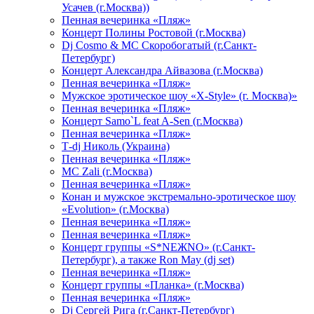
Усачев (г.Москва))
Пенная вечеринка «Пляж»
Концерт Полины Ростовой (г.Москва)
Dj Cosmo & МС Скоробогатый (г.Санкт-
Петербург)
Концерт Александра Айвазова (г.Москва)
Пенная вечеринка «Пляж»
Мужское эротическое шоу «X-Style» (г. Москва)»
Пенная вечеринка «Пляж»
Концерт Samo`L feat A-Sen (г.Москва)
Пенная вечеринка «Пляж»
Т-dj Николь (Украина)
Пенная вечеринка «Пляж»
МС Zali (г.Москва)
Пенная вечеринка «Пляж»
Конан и мужское экстремально-эротическое шоу
«Evolution» (г.Москва)
Пенная вечеринка «Пляж»
Пенная вечеринка «Пляж»
Концерт группы «S*NEЖNO» (г.Санкт-
Петербург), а также Ron May (dj set)
Пенная вечеринка «Пляж»
Концерт группы «Планка» (г.Москва)
Пенная вечеринка «Пляж»
Dj Сергей Рига (г.Санкт-Петербург)