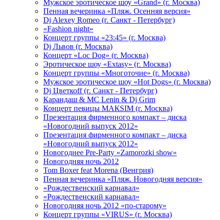
Мужское эротическое шоу «Grand» (г. Москва)
Пенная вечеринка «Пляж. Осенняя версия»
Dj Alexey Romeo (г. Санкт - Петербург)
«Fashion night»
Концерт группы «23:45» (г. Москва)
Dj Львов (г. Москва)
Концерт «Loc Dog» (г. Москва)
Эротическое шоу «Extasy» (г. Москва)
Концерт группы «Многоточие» (г. Москва)
Мужское эротическое шоу «Hot Dogs» (г. Москва)
Dj Цветкоff (г. Санкт - Петербург)
Карандаш & МС Lenin & Dj Grim
Концерт певицы МАКSIМ (г. Москва)
Презентация фирменного компакт – диска
«Новогодний выпуск 2012»
Презентация фирменного компакт – диска
«Новогодний выпуск 2012»
Новогоднее Pre-Party «Zamorozki show»
Новогодняя ночь 2012
Tom Boxer feat Morena (Венгрия)
Пенная вечеринка «Пляж. Новогодняя версия»
«Рождественский карнавал»
«Рождественский карнавал»
Новогодняя ночь 2012 «по-старому»
Концерт группы «VIRUS» (г. Москва)