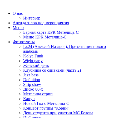
О нас
Интерьер
Аренда залов под мероприятия
Меню
Барная карта КРК Метелица-С
Меню КРК Метелица-С
Фотоотчеты
Lx24 (Алексей Назаров). Презентация нового
альбома
Kolya Funk
Wight party
Женский день
Клубника со сливками (часть 2)
Jazz bass
Definition
Strip show
Диско 80-х
Метелица стрип
Канун
Новый Год с Метелица-С
Концерт группы "Корни"
День студента при участии МС Белова
Dj Groove