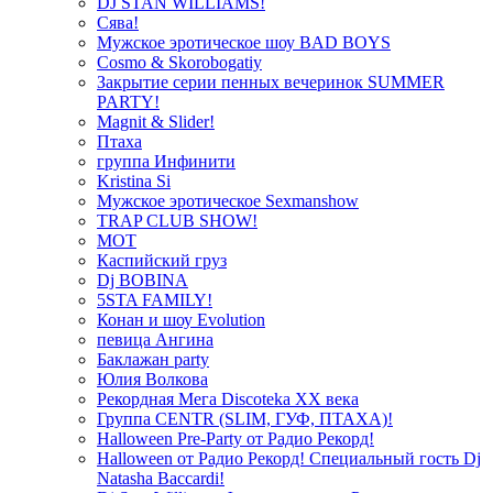
DJ STAN WILLIAMS!
Сява!
Мужское эротическое шоу BAD BOYS
Cosmo & Skorobogatiy
Закрытие серии пенных вечеринок SUMMER
PARTY!
Magnit & Slider!
Птаха
группа Инфинити
Kristina Si
Мужское эротическое Sexmanshow
TRAP CLUB SHOW!
МОТ
Каспийский груз
Dj BOBINA
5STA FAMILY!
Конан и шоу Evolution
певица Ангина
Баклажан party
Юлия Волкова
Рекордная Мега Discoteka XX века
Группа CENTR (SLIM, ГУФ, ПТАХА)!
Halloween Pre-Party от Радио Рекорд!
Halloween от Радио Рекорд! Специальный гость Dj
Natasha Baccardi!