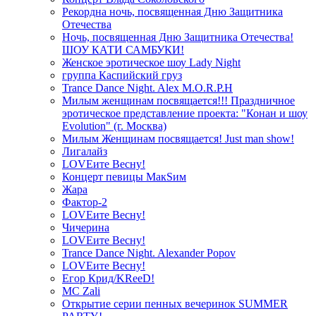
Рекордна ночь, посвященная Дню Защитника
Отечества
Ночь, посвященная Дню Защитника Отечества!
ШОУ КАТИ САМБУКИ!
Женское эротическое шоу Lady Night
группа Каспийский груз
Trance Dance Night. Alex M.O.R.P.H
Милым женщинам посвящается!!! Праздничное
эротическое представление проекта: "Конан и шоу
Evolution" (г. Москва)
Милым Женщинам посвящается! Just man show!
Лигалайз
LOVEите Весну!
Концерт певицы МакSим
Жара
Фактор-2
LOVEите Весну!
Чичерина
LOVEите Весну!
Trance Dance Night. Alexander Popov
LOVEите Весну!
Егор Крид/KReeD!
MC Zali
Открытие серии пенных вечеринок SUMMER