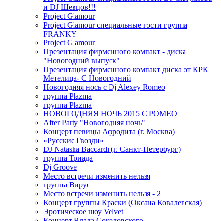
и DJ Шевцов!!!
Project Glamour
Project Glamour специальные гости группа
FRANKY
Project Glamour
Презентация фирменного компакт - диска
"Новогодний выпуск"
Презентация фирменного компакт диска от КРК
Метелица- С Новогодний
Новогодняя нось с Dj Alexey Romeo
группа Plazma
группа Plazma
НОВОГОДНЯЯ НОЧЬ 2015 C РОМЕО
After Party "Новогодняя ночь"
Концерт певицы Афродита (г. Москва)
«Русские Гвозди»
DJ Natasha Baccardi (г. Санкт-Петербург)
группа Триада
Dj Groove
Место встречи изменить нельзя
группа Вирус
Место встречи изменить нельзя - 2
Концерт группы Краски (Оксана Ковалевская)
Эротическое шоу Velvet
Концерт Влада Соколовского