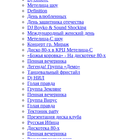
Метелица шоу
Definition
День влюбленных
День защитника отечества
DJ Boyko & Sound Shocking
Международный женский день
Метелица-С шоу
Концерт гр. Мираж
Диско 80-х в КРЦ Метелица-С
«Божья коровка» - На дискотеке 80-х
Пенная вечеринка
Легенда! Группа «Демо»
Танцевальный фристайл
Dj НИЛ
Голая правда
Группа Земляне
Пенная вечеринка
Группа Вирус
Голая правда
Тектоник party
Презентация диска клуба
Русская Ибица
Дискотека 80-х
Пенная вечеринка