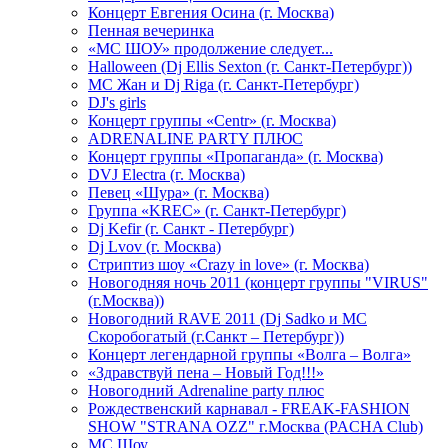
Концерт Евгения Осина (г. Москва)
Пенная вечеринка
«МС ШОУ» продолжение следует...
Halloween (Dj Ellis Sexton (г. Санкт-Петербург))
МС Жан и Dj Riga (г. Санкт-Петербург)
DJ's girls
Концерт группы «Centr» (г. Москва)
ADRENALINE PARTY ПЛЮС
Концерт группы «Пропаганда» (г. Москва)
DVJ Electra (г. Москва)
Певец «Шура» (г. Москва)
Группа «KREC» (г. Санкт-Петербург)
Dj Kefir (г. Санкт - Петербург)
Dj Lvov (г. Москва)
Стриптиз шоу «Crazy in love» (г. Москва)
Новогодняя ночь 2011 (концерт группы "VIRUS"
(г.Москва))
Новогодний RAVE 2011 (Dj Sadko и MC
Скоробогатый (г.Санкт – Петербург))
Концерт легендарной группы «Волга – Волга»
«Здравствуй пена – Новый Год!!!»
Новогодний Adrenaline party плюс
Рождественский карнавал - FREAK-FASHION
SHOW "STRANA OZZ" г.Москва (PACHA Club)
MC Шоу