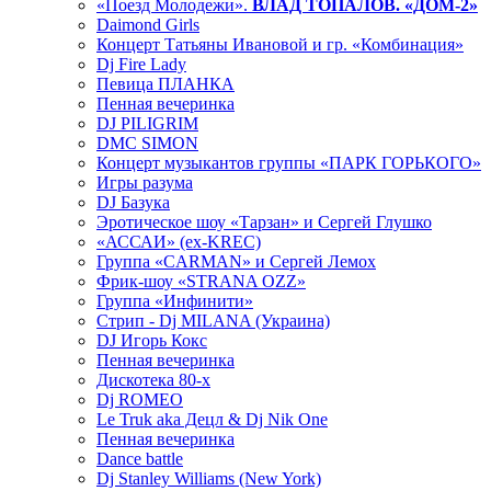
«Поезд Молодежи».
ВЛАД ТОПАЛОВ. «ДОМ-2»
Daimond Girls
Концерт Татьяны Ивановой и гр. «Комбинация»
Dj Fire Lady
Певица ПЛАНКА
Пенная вечеринка
DJ PILIGRIM
DMC SIMON
Концерт музыкантов группы «ПАРК ГОРЬКОГО»
Игры разума
DJ Базука
Эротическое шоу «Тарзан» и Сергей Глушко
«АССАИ» (ex-KREC)
Группа «CARMAN» и Сергей Лемох
Фрик-шоу «STRANA OZZ»
Группа «Инфинити»
Стрип - Dj MILANA (Украина)
DJ Игорь Кокс
Пенная вечеринка
Дискотека 80-х
Dj ROMEO
Le Truk aka Децл & Dj Nik One
Пенная вечеринка
Dance battle
Dj Stanley Williams (New York)