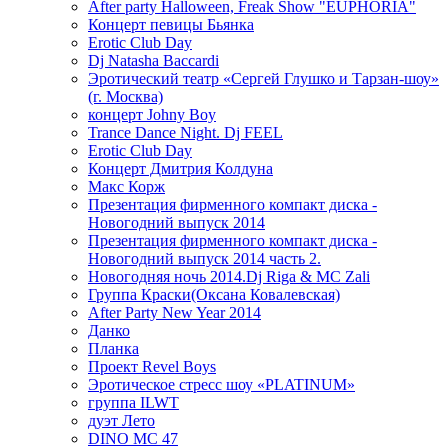
After party Halloween, Freak Show "EUPHORIA"
Концерт певицы Бьянка
Erotic Club Day
Dj Natasha Baccardi
Эротический театр «Сергей Глушко и Тарзан-шоу»
(г. Москва)
концерт Johny Boy
Trance Dance Night. Dj FEEL
Erotic Club Day
Концерт Дмитрия Колдуна
Макс Корж
Презентация фирменного компакт диска -
Новогодний выпуск 2014
Презентация фирменного компакт диска -
Новогодний выпуск 2014 часть 2.
Новогодняя ночь 2014.Dj Riga & MC Zali
Группа Краски(Оксана Ковалевская)
After Party New Year 2014
Данко
Планка
Проект Revel Boys
Эротическое стресс шоу «PLATINUM»
группа ILWT
дуэт Лето
DINO MC 47