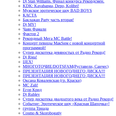
Dj Stan Williams. Финал конкурса Рекордсмен.
KDK: Kavabanga, Depo, Kolibri!
Мужское эротическое шоу BAD BOYS
КАСТА
Баклажан Party часть вторая!
Dj MY!
Чаян Фамали
Фактор 2
Рекордный Мега МС Battle!
Концерт певицы МакSим с новой концертной
программой!
Супер дискотека девяностых от Радио Рекорд!
Dj Riga!
ЦЕХ!
МНОГОТОЧИЕ/DOTSFAM(Руставели, Санчес)
ПРЕЗЕНТАЦИЯ НОВОГОДНЕГО ДИСКА!!!
ПРЕЗЕНТАЦИЯ НОВОГОДНЕГО ДИСКА!!!
Оксана Ковалевская (гр. Краски)
MC Zali!
Егор Крид
Dj Rublev
Супер дискотека двадцатого века от Радио Рекорд!
Событие: Эротическое шоу «Красная Шапочка»!
группа Триада
Cosmo & Skorobogatiy