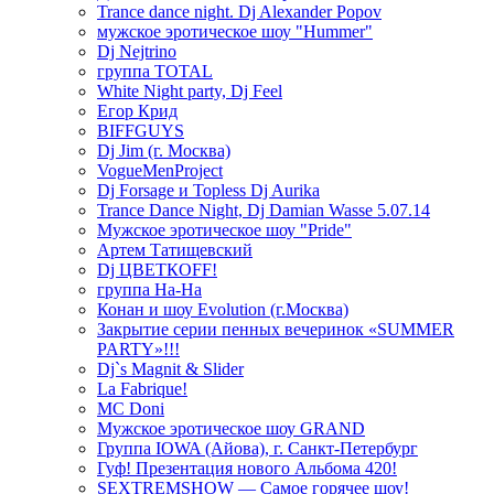
Trance dance night. Dj Alexander Popov
мужское эротическое шоу "Hummer"
Dj Nejtrino
группа TOTAL
White Night party, Dj Feel
Егор Крид
BIFFGUYS
Dj Jim (г. Москва)
VogueMenProject
Dj Forsage и Topless Dj Aurika
Trance Dance Night, Dj Damian Wasse 5.07.14
Мужское эротическое шоу "Pride"
Артем Татищевский
Dj ЦВЕТКOFF!
группа На-На
Конан и шоу Evolution (г.Москва)
Закрытие серии пенных вечеринок «SUMMER
PARTY»!!!
Dj`s Magnit & Slider
La Fabrique!
MC Doni
Мужское эротическое шоу GRAND
Группа IOWA (Айова), г. Санкт-Петербург
Гуф! Презентация нового Альбома 420!
SEXTREMSHOW — Самое горячее шоу!