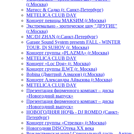
(г.Москва)
Матисс & Садко (г. Санкт-Петербург)
METELICA CLUB DAY
Концерт певицы МАКSИМ (г.Москва)
Экстремально - эротическое шоу "ДРУГИЕ"
(г.Москва)
МС/DJ ZHAN (г.Санкт-Петербург)
Garage Sound System presents FALL - WINTER
TOUR, Dj SUHOV (г. Москва)
Концерт группы «PLAZMA» (г.Москва)
METELICA CLUB DAY
Концерт «Loc Dog» (г. Москва)
Концерт группы ILWT (г. Москва)
Bobina (Дмитрий Алмазов) (г.Москва)
Концерт Александра Айвазова (г.Москва)
METELICA CLUB DAY
Презентация фирменного компакт – диска
«Новогодний выпуск»
Презентация фирменного компакт – диска
«Новогодний выпуск»
НОВОГОДНЯЯ НОЧЬ - DJ ROMEO (Санкт-
Петербург)
Концерт группы «Стрелки» (г.Москва)
Новогодняя DISCOтека ХХ века
Рождественская ночь! Специальный гость – Антон