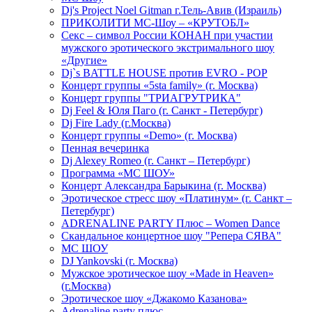
Dj's Project Noel Gitman г.Тель-Авив (Израиль)
ПРИКОЛИТИ МС-Шоу – «КРУТОБЛ»
Секс – символ России КОНАН при участии
мужского эротического экстримального шоу
«Другие»
Dj`s BATTLE HOUSE против EVRO - POP
Концерт группы «5sta family» (г. Москва)
Концерт группы "ТРИАГРУТРИКА"
Dj Feel & Юля Паго (г. Санкт - Петербург)
Dj Fire Lady (г.Москва)
Концерт группы «Demo» (г. Москва)
Пенная вечеринка
Dj Alexey Romeo (г. Санкт – Петербург)
Программа «МС ШОУ»
Концерт Александра Барыкина (г. Москва)
Эротическое стресс шоу «Платинум» (г. Санкт –
Петербург)
ADRENALINE PARTY Плюс – Women Dance
Скандальное концертное шоу "Репера СЯВА"
МС ШОУ
DJ Yankovski (г. Москва)
Мужское эротическое шоу «Made in Heaven»
(г.Москва)
Эротическое шоу «Джакомо Казанова»
Adrenaline party плюс