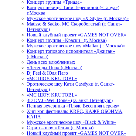
Концерт группы «Триада»
Концерт певицы Тани Терешиной («Tanya»)
г.Москва
Мужское эротическое шоу «X-Style» (г. Москва)»
Matissе & Sadko, MC Скоробогатый (г. Санкт-
Петербург)
Новый клубный проект «GAMES NOT OVER»
Концерт группы «Краски» (г. Москва)
Мужское эротическое шоу «Mafia» (г. Москва)»
Концерт топового исполнителя «Джиган»
(г.Москва)
День всех влюбленных
«Легенды Про» (г.Москва)
Dj Feel & Юля Паго
«МС ШОУ. KRUTOBL»
Эротическое шоу Кати Самбуки (г. Санкт-
Петербург)
«МС ШОУ. KRUTOBL»
3D DVJ «Well Done» (г.Санкт-Петербург)
Пенная вечеринка «Пляж. Весенняя версия»
Хип-хоп фестиваль: KREC, КАЖЕ ОБОЙМА,
КАПА
Мужское эротическое шоу «Black & White»
Стрип – шоу «Тени» (г. Москва)
Новый клубный проект «GAMES NOT OVER»