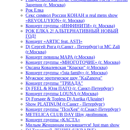
Зацепин (г. Москва)
Рок Елка
Секс символ России КОНАН и real mens show
«REVOLUYION» (г. Москва)
Концерт группы «ИНФИНИТИ» (г. Москва)
РОК ЕЛКА 2! АЛЬТЕРНАТИВНЫЙ НОВЫЙ
ГОД!
Концерт «ARTIC feat. ASTI»
Dj Сергей Рига (г.Санкт - Петербург) и MC Zali
(г.Москва)
Концерт певицы МАРА (г.Москва)
Концерт группы «МНОГОТОЧИЕ» (г. Москва)
Оксана Ковалевская "Краски" (г.Москва)
Концерт группы «5sta family» (г. Москва)
Мужское эротическое шоу "KaZanova"
Концерт группы "ТРИАДА"
Dj FEEL & Юля ПАГО (г. Санкт-Петербург)
Концерт группы LOUNA (г.Москва)
Dj Forsage & Topless Dj Aurika (Ukraine)
Show PLATINUM (г.Санкт - Петербург)
Концерт группы "ПсиХея" (г.Снакт-Петербург)
METELICA CLUB DAY Шоу двойников.
Концерт группы «КАСТА»
Милым Женщинам посвящается! Just man show