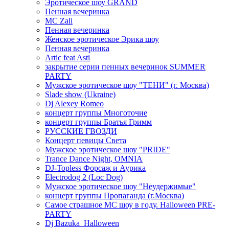
Эротическое шоу GRAND
Пенная вечеринка
MC Zali
Пенная вечеринка
Женское эротическое Эрика шоу
Пенная вечеринка
Artic feat Asti
закрытие серии пенных вечеринок SUMMER
PARTY
Мужское эротическое шоу "ТЕНИ" (г. Москва)
Slade show (Ukraine)
Dj Alexey Romeo
концерт группы Многоточие
концерт группы Братья Гримм
РУССКИЕ ГВОЗДИ
Концерт певицы Света
Мужское эротическое шоу "PRIDE"
Trance Dance Night, OMNIA
DJ-Topless Форсаж и Аурика
Electrodog 2 (Loc Dog)
Мужское эротическое шоу "Неудержимые"
концерт группы Пропаганда (г.Москва)
Самое страшное МС шоу в году. Halloween PRE-
PARTY
Dj Bazuka_Halloween