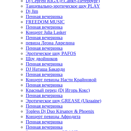
Dj Сергей RIGA (г.Санкт-Петербург)
Танцевально-эротическое шоу PLAY
Dj Jim
Пенная вечеринка
FREEDOM MUSIC
Пенная вечеринка
Концерт Julia Lasker
Пенная вечеринка
певица Леона Аврелина
Пенная вечеринка
Эротическое шоу PAFOS
Шоу двойников
Пенная вечеринка
DJ Наташа Бакарди
Пенная вечеринка
Концерт певицы Насти Крайновой
Пенная вечеринка
Красный перец (Dj Игорь Кокс)
Пенная вечеринка
Эротическое шоу GREASE (Ukraaine)
Пенная вечеринка
Topless Dj Duo Kirsanov & Phoenix
Концерт певицы Афродита
Пенная вечеринка
Пенная вечеринка