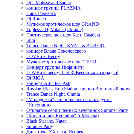
Dj`s Matisse and Sadko
концерт группы PLAZMA
Парк Горького
Dj Romeo
Мужское эротическое шоу GRAND
Topless - Dj Milana (Ukraine)
Эротическое шок шоу Кати Самбуки
Slim
Trance Dance Night. KYAU & ALBERT
концерт Влада Соколовского
LOVEите Весну
Мужское эротическое шоу "ТЕНИ"
Концерт группы Инфинити
LOVEите весну! Part 3! Весенняя лихорадка!
Dj RIGA
концерт Artic feat Asti
Russian Hip – Hop Station, группа Восточный округ
Trance Dance Night, Omnia
"Молодежка", специальный гость группа
"Интонация"
Открытие серии пенных вечеринок Summer Party
"Конан и шоу Evolution" (г.Москва)
Black Star inc. Natan
Summer Party
Дискотека ХХ века. Игорек