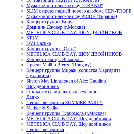
DJ ТоварищЪ ЛЕНИН (UKRAINE)
Мужское эротическое шоу "GRAND"
SLIM с презентацией нового альбома CEN-TROPE
Мужское эротическое шоу PRIDE (Украина)
Концерт группы Вирус
Доминик Джокер (г.Москва)
METELICA CLUB DAY. ШОУ ДВОЙНИКОВ
ST1M
DVJ Bazuka
Концерт группы "Слот"
METELICA CLUB DAY. ШОУ ДВОЙНИКОВ
Концерт певицы Эльвира Т
Проект Malibu Breeze (Hungary)
Концерт группы Мираж (солистка Маргарита
Суханкина)
Sharon May Linn(вокал of Alex Gaudino)
Шоу двойников
Открытие серии пенных вечеринок
Данко
Пенная вечеринка SUMMER PARTY
Matisse & Sadko
Концерт группы Турбомода (г.Москва)
METELICA CLUB DAY. Шоу двойников
METELICA CLUB DAY. Шоу двойников
Пенная вечеринка