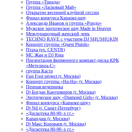
Группа «Триада»
Группа «Ласковый Май»
Открытие весенней клубной сессии
Финал конкурса Караоке-шоу
Александр Иванов и группа «Рондо»
Мужское эротическое шоу Made in Heaven
Международный женский день
TECHNO RAVE с участием DJ SHUSHUKIN
Концерт группы «Quest Pistols»
Птаха (ex. CENTR)
МС Жан и DJ Riga
Презентация фирменного компакт-диска КРК
«Метелица-С»
группа Каста
Fast Foot project (г. Москва)
Концерт группы «На-На» (г. Москва)
Пенная вечеринка
Dj Богдан Кантимиров (г. Москва)
Эротическое шоу «Diamond Girls» (г. Москва)
Финал конкурса «Караоке-шоу»
Dj Nil (г. Санкт-Петербург)
«Дискотека 80-90–х гг.»
Карандаш (г. Москва)
Dj Макс Короваев (г. Москва)
«Дискотека 80-90–х гг.»