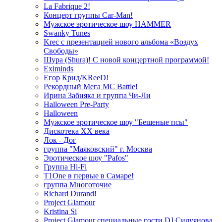
La Fabrique 2!
Концерт группы Car-Man!
Мужское эротическое шоу HAMMER
Swanky Tunes
Krec с презентацией нового альбома «Воздух
Свободы»
Шура (Shura)! С новой концертной программой!
Eximinds
Егор Крид/KReeD!
Рекордный Мега МС Battle!
Ирина Забияка и группа Чи-Ли
Halloween Pre-Party
Halloween
Мужское эротическое шоу "Бешеные псы"
Дискотека ХХ века
Лок - Дог
группа "Маяковский" г. Москва
Эротическое шоу "Pafos"
Группа Hi-Fi
T1One в первые в Самаре!
группа Многоточие
Richard Durand!
Project Glamour
Kristina Si
Project Glamour специальные гости DJ Силуянова