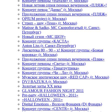
Концерт певицы «Натали» (г. Москва)
Новая летняя серия пенных вечеринок «ПЛЯЖ»!
Концерт певца "Данко" (г. Москва)
Продолжение серии пенных вечеринок «ПЛЯЖ»
OPIUM project (г. Москва)
Стрип – шоу «Тени» (г. Москва)
Matissе & Sadko, MC Скоробогатый (г. Санкт-
Петербург)
Новый сезон «МС ШОУ»
Концерт группы «КАСТА»
Anton Liss (г. Санкт-Петербург)
Дискотека 80 – 90 – х! Концерт группы «Божья
коровка» (г. Москва)
Продолжение серии пенных вечеринок «Пляж»
Концерт певицы «Света» (г. Москва)
Концерт группы «Триагрутрика»
Концерт группы «Чи - Ли» (г. Москва)
Мужское эротическое шоу «RED CAP» (г. Москва)
DVJ BAZUKA (г. Москва)
Золотые хиты XX века
GLAMOUR FASHION NIGHT 2011
Pre-party «HALLOWEEN - 2011»
«HALLOWEEN - 2011»
Digital Emotions - Володя Фонарев (Dj Фонарь)
Концерт группы «CENTR» (г. Москва)