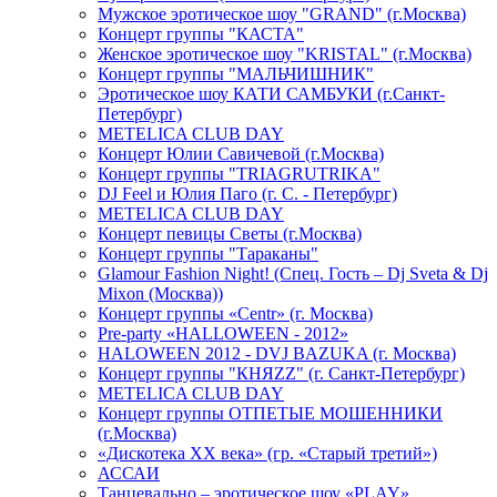
Мужское эротическое шоу "GRAND" (г.Москва)
Концерт группы "КАСТА"
Женское эротическое шоу "KRISTAL" (г.Москва)
Концерт группы "МАЛЬЧИШНИК"
Эротическое шоу КАТИ САМБУКИ (г.Санкт-
Петербург)
METELICA CLUB DAY
Концерт Юлии Савичевой (г.Москва)
Концерт группы "TRIAGRUTRIKA"
DJ Feel и Юлия Паго (г. С. - Петербург)
METELICA CLUB DAY
Концерт певицы Светы (г.Москва)
Концерт группы "Тараканы"
Glamour Fashion Night! (Спец. Гость – Dj Sveta & Dj
Mixon (Москва))
Концерт группы «Centr» (г. Москва)
Pre-party «HALLOWEEN - 2012»
HALOWEEN 2012 - DVJ BAZUKA (г. Москва)
Концерт группы "КНЯZZ" (г. Санкт-Петербург)
METELICA CLUB DAY
Концерт группы ОТПЕТЫЕ МОШЕННИКИ
(г.Москва)
«Дискотека ХХ века» (гр. «Старый третий»)
АССАИ
Танцевально – эротическое шоу «PLAY»