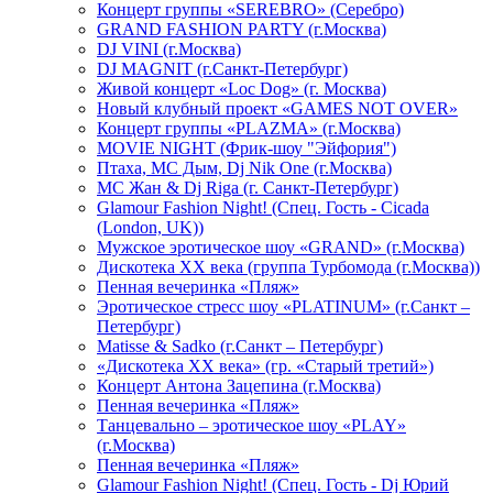
Концерт группы «SEREBRO» (Серебро)
GRAND FASHION PARTY (г.Москва)
DJ VINI (г.Москва)
DJ MAGNIT (г.Санкт-Петербург)
Живой концерт «Loc Dog» (г. Москва)
Новый клубный проект «GAMES NOT OVER»
Концерт группы «PLAZMA» (г.Москва)
MOVIE NIGHT (Фрик-шоу "Эйфория")
Птаха, МС Дым, Dj Nik One (г.Москва)
МС Жан & Dj Riga (г. Санкт-Петербург)
Glamour Fashion Night! (Спец. Гость - Cicada
(London, UK))
Мужское эротическое шоу «GRAND» (г.Москва)
Дискотека XX века (группа Турбомода (г.Москва))
Пенная вечеринка «Пляж»
Эротическое стресс шоу «PLATINUM» (г.Санкт –
Петербург)
Matisse & Sadko (г.Санкт – Петербург)
«Дискотека ХХ века» (гр. «Старый третий»)
Концерт Антона Зацепина (г.Москва)
Пенная вечеринка «Пляж»
Танцевально – эротическое шоу «PLAY»
(г.Москва)
Пенная вечеринка «Пляж»
Glamour Fashion Night! (Спец. Гость - Dj Юрий