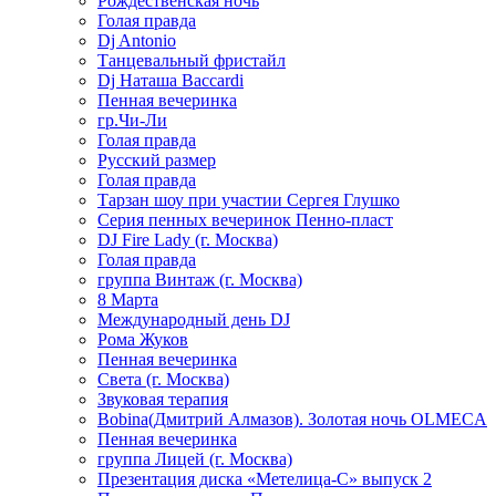
Рождественская ночь
Голая правда
Dj Antonio
Танцевальный фристайл
Dj Наташа Baccardi
Пенная вечеринка
гр.Чи-Ли
Голая правда
Русский размер
Голая правда
Тарзан шоу при участии Сергея Глушко
Серия пенных вечеринок Пенно-пласт
DJ Fire Lady (г. Москва)
Голая правда
группа Винтаж (г. Москва)
8 Марта
Международный день DJ
Рома Жуков
Пенная вечеринка
Света (г. Москва)
Звуковая терапия
Bobina(Дмитрий Алмазов). Золотая ночь OLMECA
Пенная вечеринка
группа Лицей (г. Москва)
Презентация диска «Метелица-С» выпуск 2