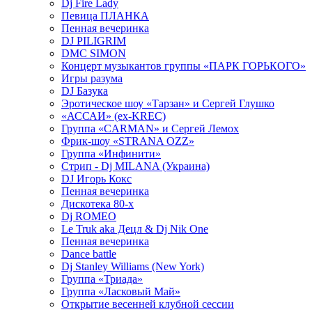
Dj Fire Lady
Певица ПЛАНКА
Пенная вечеринка
DJ PILIGRIM
DMC SIMON
Концерт музыкантов группы «ПАРК ГОРЬКОГО»
Игры разума
DJ Базука
Эротическое шоу «Тарзан» и Сергей Глушко
«АССАИ» (ex-KREC)
Группа «CARMAN» и Сергей Лемох
Фрик-шоу «STRANA OZZ»
Группа «Инфинити»
Стрип - Dj MILANA (Украина)
DJ Игорь Кокс
Пенная вечеринка
Дискотека 80-х
Dj ROMEO
Le Truk aka Децл & Dj Nik One
Пенная вечеринка
Dance battle
Dj Stanley Williams (New York)
Группа «Триада»
Группа «Ласковый Май»
Открытие весенней клубной сессии