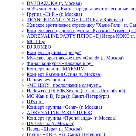
DVJ BAZUKA (г. Москва)
«Объединенная Каста» представляет «Песочные лю
Группа «Hi-Fi» (г. Москва)
TRANCE DANCE NIGHT - DJ Katy Rutkovski
Женское эротическое стресс-шоу "Хали-Гали" (г. Са
Концерт легендарной группы «Русский Размер» (г. 
ADRENALINE PARTY ПЛЮС - Dj Игорь КОКС (г. 
MC Шоу
DJ ROMEO
Концерт группы "Триада"
Мужское эротическое шоу «Grand» (г. Москва)
Финал конкурса «Караоке-шоу»
Концерт певицы МАКSИМ
Концерт Евгения Осина (г. Москва)
Пенная вечеринка
«МС ШОУ» продолжение следует...
Halloween (Dj Ellis Sexton (г. Санкт-Петербург))
МС Жан и Dj Riga (г. Санкт-Петербург)
DJ's girls
Концерт группы «Centr» (г. Москва)
ADRENALINE PARTY ПЛЮС
Концерт группы «Пропаганда» (г. Москва)
DVJ Electra (г. Москва)
Певец «Шура» (г. Москва)
Группа «KREC» (г. Санкт-Петербург)