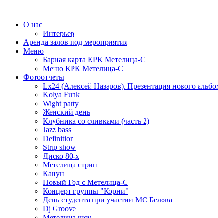
О нас
Интерьер
Аренда залов под мероприятия
Меню
Барная карта КРК Метелица-С
Меню КРК Метелица-С
Фотоотчеты
Lx24 (Алексей Назаров). Презентация нового альбо
Kolya Funk
Wight party
Женский день
Клубника со сливками (часть 2)
Jazz bass
Definition
Strip show
Диско 80-х
Метелица стрип
Канун
Новый Год с Метелица-С
Концерт группы "Корни"
День студента при участии МС Белова
Dj Groove
Метелица шоу