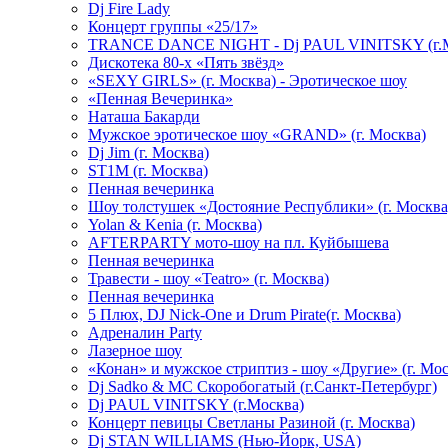
Dj Fire Lady
Концерт группы «25/17»
TRANCE DANCE NIGHT - Dj PAUL VINITSKY (г.М
Дискотека 80-х «Пять звёзд»
«SEXY GIRLS» (г. Москва) - Эротическое шоу
«Пенная Вечеринка»
Hаташа Бакарди
Мужское эротическое шоу «GRAND» (г. Москва)
Dj Jim (г. Москва)
ST1M (г. Москва)
Пенная вечеринка
Шоу толстушек «Достояние Республики» (г. Москва
Yolan & Kenia (г. Москва)
AFTERPARTY мото-шоу на пл. Куйбышева
Пенная вечеринка
Травести - шоу «Teatro» (г. Москва)
Пенная вечеринка
5 Плюх, DJ Nick-One и Drum Pirate(г. Москва)
Адреналин Party
Лазерное шоу
«Конан» и мужское стриптиз - шоу «Другие» (г. Мос
Dj Sadko & МС Скоробогатый (г.Санкт-Петербург)
Dj PAUL VINITSKY (г.Москва)
Концерт певицы Светланы Разиной (г. Москва)
Dj STAN WILLIAMS (Нью-Йорк, USA)