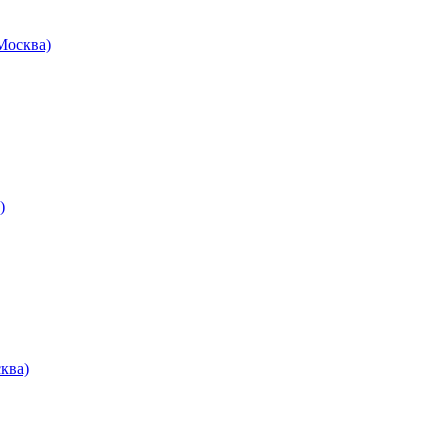
осква)
)
ква)