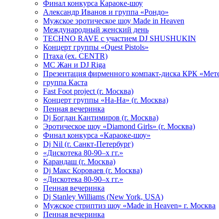
Финал конкурса Караоке-шоу
Александр Иванов и группа «Рондо»
Мужское эротическое шоу Made in Heaven
Международный женский день
TECHNO RAVE с участием DJ SHUSHUKIN
Концерт группы «Quest Pistols»
Птаха (ex. CENTR)
МС Жан и DJ Riga
Презентация фирменного компакт-диска КРК «Мет
группа Каста
Fast Foot project (г. Москва)
Концерт группы «На-На» (г. Москва)
Пенная вечеринка
Dj Богдан Кантимиров (г. Москва)
Эротическое шоу «Diamond Girls» (г. Москва)
Финал конкурса «Караоке-шоу»
Dj Nil (г. Санкт-Петербург)
«Дискотека 80-90–х гг.»
Карандаш (г. Москва)
Dj Макс Короваев (г. Москва)
«Дискотека 80-90–х гг.»
Пенная вечеринка
Dj Stanley Williams (New York, USA)
Мужское стриптиз шоу «Made in Heaven» г. Москва
Пенная вечеринка