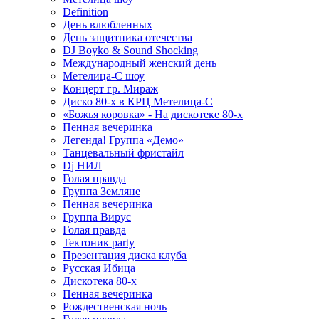
Definition
День влюбленных
День защитника отечества
DJ Boyko & Sound Shocking
Международный женский день
Метелица-С шоу
Концерт гр. Мираж
Диско 80-х в КРЦ Метелица-С
«Божья коровка» - На дискотеке 80-х
Пенная вечеринка
Легенда! Группа «Демо»
Танцевальный фристайл
Dj НИЛ
Голая правда
Группа Земляне
Пенная вечеринка
Группа Вирус
Голая правда
Тектоник party
Презентация диска клуба
Русская Ибица
Дискотека 80-х
Пенная вечеринка
Рождественская ночь