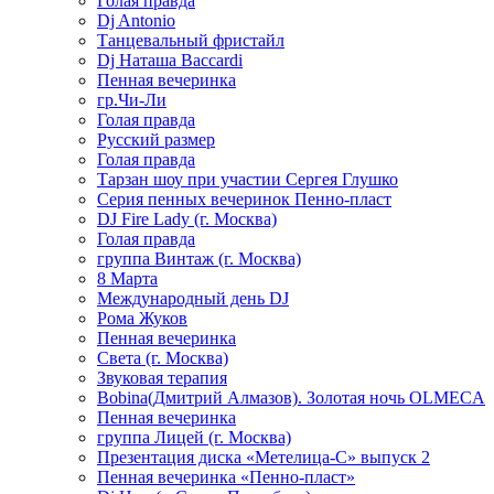
Голая правда
Dj Antonio
Танцевальный фристайл
Dj Наташа Baccardi
Пенная вечеринка
гр.Чи-Ли
Голая правда
Русский размер
Голая правда
Тарзан шоу при участии Сергея Глушко
Серия пенных вечеринок Пенно-пласт
DJ Fire Lady (г. Москва)
Голая правда
группа Винтаж (г. Москва)
8 Марта
Международный день DJ
Рома Жуков
Пенная вечеринка
Света (г. Москва)
Звуковая терапия
Bobina(Дмитрий Алмазов). Золотая ночь OLMECA
Пенная вечеринка
группа Лицей (г. Москва)
Презентация диска «Метелица-С» выпуск 2
Пенная вечеринка «Пенно-пласт»