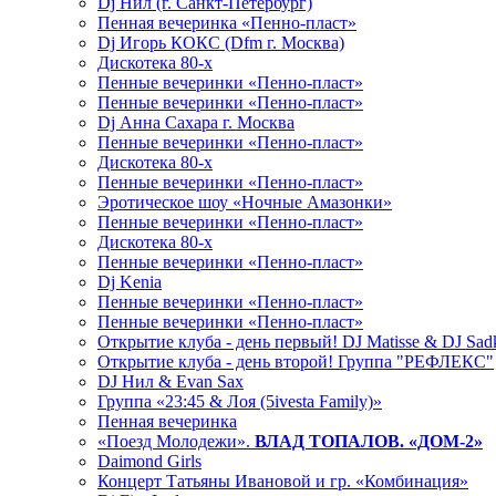
Dj Нил (г. Санкт-Петербург)
Пенная вечеринка «Пенно-пласт»
Dj Игорь КОКС (Dfm г. Москва)
Дискотека 80-х
Пенные вечеринки «Пенно-пласт»
Пенные вечеринки «Пенно-пласт»
Dj Анна Сахара г. Москва
Пенные вечеринки «Пенно-пласт»
Дискотека 80-х
Пенные вечеринки «Пенно-пласт»
Эротическое шоу «Ночные Амазонки»
Пенные вечеринки «Пенно-пласт»
Дискотека 80-х
Пенные вечеринки «Пенно-пласт»
Dj Kenia
Пенные вечеринки «Пенно-пласт»
Пенные вечеринки «Пенно-пласт»
Открытие клуба - день первый! DJ Matisse & DJ Sad
Открытие клуба - день второй! Группа "РЕФЛЕКС"
DJ Нил & Evan Sax
Группа «23:45 & Лоя (5ivesta Family)»
Пенная вечеринка
«Поезд Молодежи».
ВЛАД ТОПАЛОВ. «ДОМ-2»
Daimond Girls
Концерт Татьяны Ивановой и гр. «Комбинация»