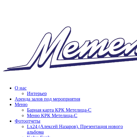
О нас
Интерьер
Аренда залов под мероприятия
Меню
Барная карта КРК Метелица-С
Меню КРК Метелица-С
Фотоотчеты
Lx24 (Алексей Назаров). Презентация нового
альбома