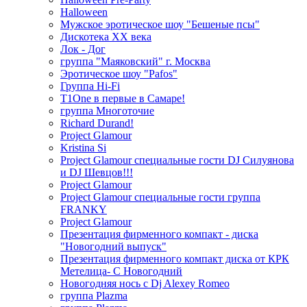
Halloween
Мужское эротическое шоу "Бешеные псы"
Дискотека ХХ века
Лок - Дог
группа "Маяковский" г. Москва
Эротическое шоу "Pafos"
Группа Hi-Fi
T1One в первые в Самаре!
группа Многоточие
Richard Durand!
Project Glamour
Kristina Si
Project Glamour специальные гости DJ Силуянова
и DJ Шевцов!!!
Project Glamour
Project Glamour специальные гости группа
FRANKY
Project Glamour
Презентация фирменного компакт - диска
"Новогодний выпуск"
Презентация фирменного компакт диска от КРК
Метелица- С Новогодний
Новогодняя нось с Dj Alexey Romeo
группа Plazma