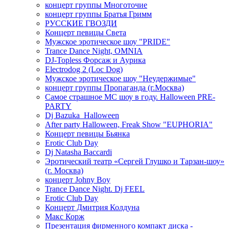
концерт группы Многоточие
концерт группы Братья Гримм
РУССКИЕ ГВОЗДИ
Концерт певицы Света
Мужское эротическое шоу "PRIDE"
Trance Dance Night, OMNIA
DJ-Topless Форсаж и Аурика
Electrodog 2 (Loc Dog)
Мужское эротическое шоу "Неудержимые"
концерт группы Пропаганда (г.Москва)
Самое страшное МС шоу в году. Halloween PRE-
PARTY
Dj Bazuka_Halloween
After party Halloween, Freak Show "EUPHORIA"
Концерт певицы Бьянка
Erotic Club Day
Dj Natasha Baccardi
Эротический театр «Сергей Глушко и Тарзан-шоу»
(г. Москва)
концерт Johny Boy
Trance Dance Night. Dj FEEL
Erotic Club Day
Концерт Дмитрия Колдуна
Макс Корж
Презентация фирменного компакт диска -