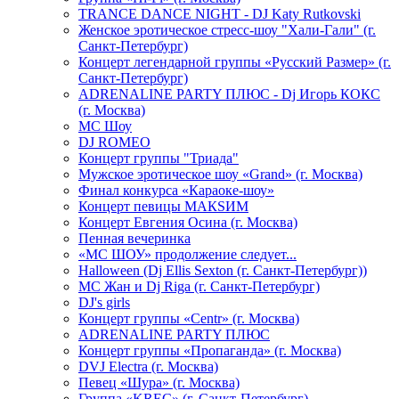
TRANCE DANCE NIGHT - DJ Katy Rutkovski
Женское эротическое стресс-шоу "Хали-Гали" (г.
Санкт-Петербург)
Концерт легендарной группы «Русский Размер» (г.
Санкт-Петербург)
ADRENALINE PARTY ПЛЮС - Dj Игорь КОКС
(г. Москва)
MC Шоу
DJ ROMEO
Концерт группы "Триада"
Мужское эротическое шоу «Grand» (г. Москва)
Финал конкурса «Караоке-шоу»
Концерт певицы МАКSИМ
Концерт Евгения Осина (г. Москва)
Пенная вечеринка
«МС ШОУ» продолжение следует...
Halloween (Dj Ellis Sexton (г. Санкт-Петербург))
МС Жан и Dj Riga (г. Санкт-Петербург)
DJ's girls
Концерт группы «Centr» (г. Москва)
ADRENALINE PARTY ПЛЮС
Концерт группы «Пропаганда» (г. Москва)
DVJ Electra (г. Москва)
Певец «Шура» (г. Москва)
Группа «KREC» (г. Санкт-Петербург)