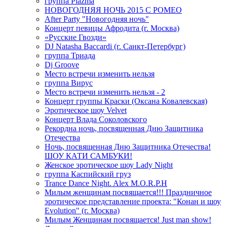
группа Plazma
НОВОГОДНЯЯ НОЧЬ 2015 C РОМЕО
After Party "Новогодняя ночь"
Концерт певицы Афродита (г. Москва)
«Русские Гвозди»
DJ Natasha Baccardi (г. Санкт-Петербург)
группа Триада
Dj Groove
Место встречи изменить нельзя
группа Вирус
Место встречи изменить нельзя - 2
Концерт группы Краски (Оксана Ковалевская)
Эротическое шоу Velvet
Концерт Влада Соколовского
Рекордна ночь, посвященная Дню Защитника
Отечества
Ночь, посвященная Дню Защитника Отечества!
ШОУ КАТИ САМБУКИ!
Женское эротическое шоу Lady Night
группа Каспийский груз
Trance Dance Night. Alex M.O.R.P.H
Милым женщинам посвящается!!! Праздничное
эротическое представление проекта: "Конан и шоу
Evolution" (г. Москва)
Милым Женщинам посвящается! Just man show!