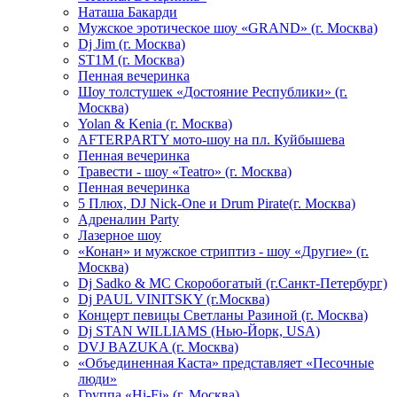
Hаташа Бакарди
Мужское эротическое шоу «GRAND» (г. Москва)
Dj Jim (г. Москва)
ST1M (г. Москва)
Пенная вечеринка
Шоу толстушек «Достояние Республики» (г.
Москва)
Yolan & Kenia (г. Москва)
AFTERPARTY мото-шоу на пл. Куйбышева
Пенная вечеринка
Травести - шоу «Teatro» (г. Москва)
Пенная вечеринка
5 Плюх, DJ Nick-One и Drum Pirate(г. Москва)
Адреналин Party
Лазерное шоу
«Конан» и мужское стриптиз - шоу «Другие» (г.
Москва)
Dj Sadko & МС Скоробогатый (г.Санкт-Петербург)
Dj PAUL VINITSKY (г.Москва)
Концерт певицы Светланы Разиной (г. Москва)
Dj STAN WILLIAMS (Нью-Йорк, USA)
DVJ BAZUKA (г. Москва)
«Объединенная Каста» представляет «Песочные
люди»
Группа «Hi-Fi» (г. Москва)