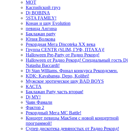
МОТ
Каспийский груз
Dj BOBINA
5STA FAMILY!
Конан и шоу Evolution
певица Ангина
Баклажан party
Юлия Волкова
Рекордная Мега Discoteka XX века
Группа CENTR (SLIM, ГУФ, ПТАХА)!
Halloween Pre-Party от Радио Рекорд!
Halloween от Радио Рекорд! Специальный гость Dj
Natasha Baccardi!
Dj Stan Williams. Финал конкурса Рекордсмен.
KDK: Kavabanga, Depo, Kolibri!
Мужское эротическое шоу BAD BOYS
КАСТА
Баклажан Party часть вторая!
Dj MY!
Чаян Фамали
Фактор 2
Рекордный Мега МС Battle!
Концерт певицы МакSим с новой концертной
программой!
Супер дискотека девяностых от Радио Рекорд!