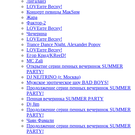
Лигалайз
LOVEите Весну!
Концерт певицы МакSим
Жара
Фактор-2
LOVEите Весну!
Чичерина
LOVEите Весну!
Trance Dance Night. Alexander Popov
LOVEите Весну!
Егор Крид/KReeD!
MC Zali
Открытие серии пенных вечеринок SUMMER
PARTY!
DJ NEJTRINO (г. Москва)
Мужское эротическое шоу BAD BOYS!
Продолжение серии пенных вечеринок SUMMER
PARTY!
Пенная вечеринка SUMMER PARTY
Dj Jim
Продолжение серии пенных вечеринок SUMMER
PARTY!
Чаян Фамали
Продолжение серии пенных вечеринок SUMMER
PARTY!