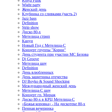
Kolya Funk
Wight party
Женский день
Клубника со сливками (часть 2)
Jazz bass
Definition
Strip show
Диско 80-х
Метелица стрип
Канун
Новый Год с Метелица-С
Концерт группы "Корни"
День студента при участии МС Белова
Dj Groove
Метелица шоу
Definition
День влюбленных
День защитника отечества
DJ Boyko & Sound Shocking
Международный женский день
Метелица-С шоу
Концерт гр. Мираж
Диско 80-х в КРЦ Метелица-С
«Божья коровка» - На дискотеке 80-х
Пенная вечеринка