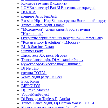
Концерт группы Инфинити
LOVEите весну! Part 3! Весенняя лихорадка!
Dj RIGA
концерт Artic feat Asti
Russian Hip – Hop Station, группа Восточный округ
Trance Dance Night, Omnia
"Молодежка", специальный гость группа
"Интонация"
Открытие серии пенных вечеринок Summer Party
"Конан и шоу Evolution" (г.Москва)
Black Star inc. Natan
Summer Party
Дискотека ХХ века. Игорек
Trance dance night. Dj Alexander Popov
мужское эротическое шоу "Hummer"
Dj Nejtrino
группа TOTAL
White Night party, Dj Feel
Егор Крид
BIFFGUYS
Dj Jim (г. Москва)
VogueMenProject
Dj Forsage и Topless Dj Aurika
Trance Dance Night, Dj Damian Wasse 5.07.14
Мужское эротическое шоу "Pride"