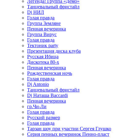
Легенда! Группа «Демо»
Танцевальный фристайл
Dj НИЛ
Голая правда
Группа Земляне
Пенная вечеринка
Группа Вирус
Голая правда
Тектоник party
Презентация диска клуба
Русская Ибица
Дискотека 80-х
Пенная вечеринка
Рождественская ночь
Голая правда
Dj Antonio
Танцевальный фристайл
Dj Наташа Baccardi
Пенная вечеринка
гр.Чи-Ли
Голая правда
Русский размер
Голая правда
Тарзан шоу при участии Сергея Глушко
Серия пенных вечеринок Пенно-пласт