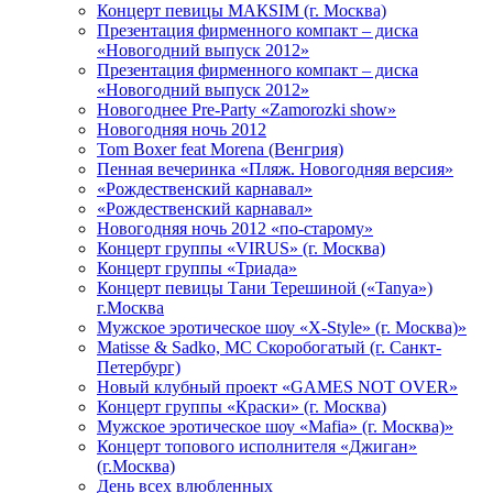
Концерт певицы МАКSIМ (г. Москва)
Презентация фирменного компакт – диска
«Новогодний выпуск 2012»
Презентация фирменного компакт – диска
«Новогодний выпуск 2012»
Новогоднее Pre-Party «Zamorozki show»
Новогодняя ночь 2012
Tom Boxer feat Morena (Венгрия)
Пенная вечеринка «Пляж. Новогодняя версия»
«Рождественский карнавал»
«Рождественский карнавал»
Новогодняя ночь 2012 «по-старому»
Концерт группы «VIRUS» (г. Москва)
Концерт группы «Триада»
Концерт певицы Тани Терешиной («Tanya»)
г.Москва
Мужское эротическое шоу «X-Style» (г. Москва)»
Matissе & Sadko, MC Скоробогатый (г. Санкт-
Петербург)
Новый клубный проект «GAMES NOT OVER»
Концерт группы «Краски» (г. Москва)
Мужское эротическое шоу «Mafia» (г. Москва)»
Концерт топового исполнителя «Джиган»
(г.Москва)
День всех влюбленных