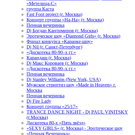
«Метелица-С»
группа Каста
Fast Foot project (г. Москва)
Концерт группы «На-На» (г. Москва)
Пенная вечеринка
Dj Богдан Кантимиров (г. Москва)
Эротическое шоу «Diamond Girls» (г. Москва)
Финал конкурса «Караоке-шоу»
Dj Nil (г. Санкт-Петербург)
«Дискотека 80-90–х гг.»
Карандаш (г. Москва)
Dj Макс Короваев (г. Москва)
«Дискотека 80-90–х гг.»
Пенная вечеринка
Dj Stanley Williams (New York, USA)
Мужское стриптиз шоу «Made in Heaven» г.
Москва
Пенная вечеринка
Dj Fire Lady
Концерт группы «25/17»
TRANCE DANCE NIGHT - Dj PAUL VINITSKY
(г.Москва)
Дискотека 80-х «Пять звёзд»
«SEXY GIRLS» (г. Москва) - Эротическое шоу
«Пенная Вечеринка»