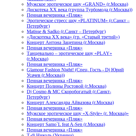
Мужское эротическое шоу «GRAND» (г.Москва)
Дискотека XX века (группа Турбомода (г.Москва))
Пенная вечеринка «Пляж»
Эротическое стресс шоу «PLATINUM» (г.Санкт –
Петербург)
Matisse & Sadko (г.Санкт – Петербург)
«Дискотека ХХ века» (гр. «Старый третий»)
Концерт Антона Зацепина (г.Москва)
Пенная вечеринка «Пляж»
Танцевально – эротическое шоу «PLAY»
(г.Москва)
Пенная вечеринка «Пляж»
Glamour Fashion Night! (Спец. Гость - Dj Юрий
Усачев (г.Москва))
Пенная вечеринка «Пляж»
Концерт Полины Ростовой (г.Москва)
Dj Cosmo & МС Скоробогатый (г.Санкт-
Петербург)
Концерт Александра Айвазова (г.Москва)
Пенная вечеринка «Пляж»
Мужское эротическое шоу «X-Style» (г. Москва)»
Пенная вечеринка «Пляж»
Концерт Samo`L feat A-Sen (г.Москва)
Пенная вечеринка «Пляж»
Т-dj Николь (Украина)