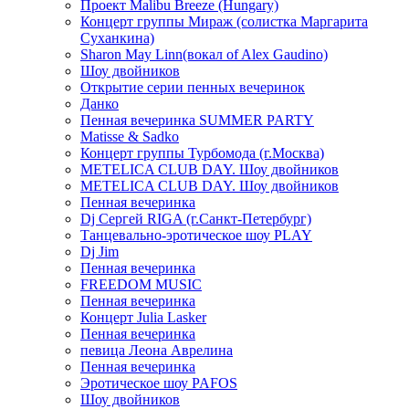
Проект Malibu Breeze (Hungary)
Концерт группы Мираж (солистка Маргарита
Суханкина)
Sharon May Linn(вокал of Alex Gaudino)
Шоу двойников
Открытие серии пенных вечеринок
Данко
Пенная вечеринка SUMMER PARTY
Matisse & Sadko
Концерт группы Турбомода (г.Москва)
METELICA CLUB DAY. Шоу двойников
METELICA CLUB DAY. Шоу двойников
Пенная вечеринка
Dj Сергей RIGA (г.Санкт-Петербург)
Танцевально-эротическое шоу PLAY
Dj Jim
Пенная вечеринка
FREEDOM MUSIC
Пенная вечеринка
Концерт Julia Lasker
Пенная вечеринка
певица Леона Аврелина
Пенная вечеринка
Эротическое шоу PAFOS
Шоу двойников