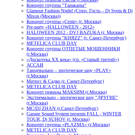
Концерт группы "Тараканы"
Glamour Fashion Night! (Спец. Гость – Dj Sveta & Dj
Mixon (Москва))
Концерт группы «Centr» (г. Москва)
Pre-party «HALLOWEEN - 2012»
HALOWEEN 2012 - DVJ BAZUKA (г. Москва)
Концерт группы "КНЯZZ" (г. Санкт-Петербург)
METELICA CLUB DAY
Концерт группы ОТПЕТЫЕ МОШЕННИКИ
(г.Москва)
«Дискотека ХХ века» (гр. «Старый третий»)
АССАИ
Танцевально – эротическое шоу «PLAY»
(г.Москва)
Матисс & Садко (г. Санкт-Петербург)
METELICA CLUB DAY
Концерт певицы МАКSИМ (г.Москва)
Экстремально - эротическое шоу "ДРУГИЕ"
(г.Москва)
МС/DJ ZHAN (г.Санкт-Петербург)
Garage Sound System presents FALL - WINTER
TOUR, Dj SUHOV (г. Москва)
Концерт группы «PLAZMA» (г.Москва)
METELICA CLUB DAY