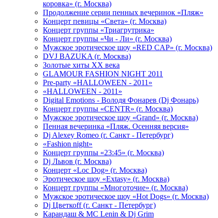
коровка» (г. Москва)
Продолжение серии пенных вечеринок «Пляж»
Концерт певицы «Света» (г. Москва)
Концерт группы «Триагрутрика»
Концерт группы «Чи - Ли» (г. Москва)
Мужское эротическое шоу «RED CAP» (г. Москва)
DVJ BAZUKA (г. Москва)
Золотые хиты XX века
GLAMOUR FASHION NIGHT 2011
Pre-party «HALLOWEEN - 2011»
«HALLOWEEN - 2011»
Digital Emotions - Володя Фонарев (Dj Фонарь)
Концерт группы «CENTR» (г. Москва)
Мужское эротическое шоу «Grand» (г. Москва)
Пенная вечеринка «Пляж. Осенняя версия»
Dj Alexey Romeo (г. Санкт - Петербург)
«Fashion night»
Концерт группы «23:45» (г. Москва)
Dj Львов (г. Москва)
Концерт «Loc Dog» (г. Москва)
Эротическое шоу «Extasy» (г. Москва)
Концерт группы «Многоточие» (г. Москва)
Мужское эротическое шоу «Hot Dogs» (г. Москва)
Dj Цветкоff (г. Санкт - Петербург)
Карандаш & МС Lenin & Dj Grim