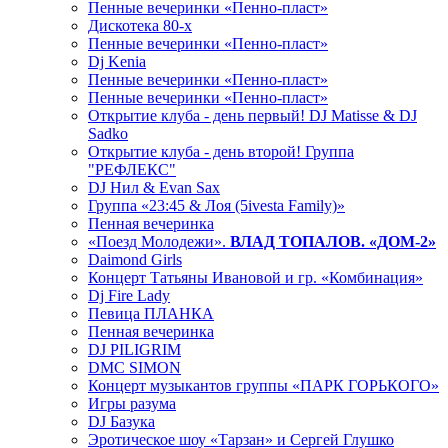
Пенные вечеринки «Пенно-пласт»
Дискотека 80-х
Пенные вечеринки «Пенно-пласт»
Dj Kenia
Пенные вечеринки «Пенно-пласт»
Пенные вечеринки «Пенно-пласт»
Открытие клуба - день первый! DJ Matisse & DJ
Sadko
Открытие клуба - день второй! Группа
"РЕФЛЕКС"
DJ Нил & Evan Sax
Группа «23:45 & Лоя (5ivesta Family)»
Пенная вечеринка
«Поезд Молодежи».
ВЛАД ТОПАЛОВ. «ДОМ-2»
Daimond Girls
Концерт Татьяны Ивановой и гр. «Комбинация»
Dj Fire Lady
Певица ПЛАНКА
Пенная вечеринка
DJ PILIGRIM
DMC SIMON
Концерт музыкантов группы «ПАРК ГОРЬКОГО»
Игры разума
DJ Базука
Эротическое шоу «Тарзан» и Сергей Глушко