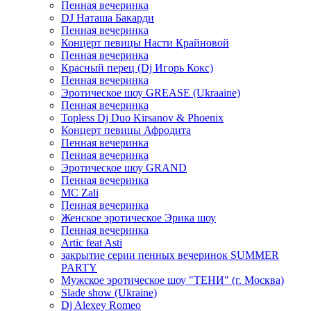
Пенная вечеринка
DJ Наташа Бакарди
Пенная вечеринка
Концерт певицы Насти Крайновой
Пенная вечеринка
Красный перец (Dj Игорь Кокс)
Пенная вечеринка
Эротическое шоу GREASE (Ukraaine)
Пенная вечеринка
Topless Dj Duo Kirsanov & Phoenix
Концерт певицы Афродита
Пенная вечеринка
Пенная вечеринка
Эротическое шоу GRAND
Пенная вечеринка
MC Zali
Пенная вечеринка
Женское эротическое Эрика шоу
Пенная вечеринка
Artic feat Asti
закрытие серии пенных вечеринок SUMMER
PARTY
Мужское эротическое шоу "ТЕНИ" (г. Москва)
Slade show (Ukraine)
Dj Alexey Romeo