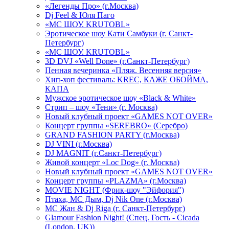
«Легенды Про» (г.Москва)
Dj Feel & Юля Паго
«МС ШОУ. KRUTOBL»
Эротическое шоу Кати Самбуки (г. Санкт-
Петербург)
«МС ШОУ. KRUTOBL»
3D DVJ «Well Done» (г.Санкт-Петербург)
Пенная вечеринка «Пляж. Весенняя версия»
Хип-хоп фестиваль: KREC, КАЖЕ ОБОЙМА,
КАПА
Мужское эротическое шоу «Black & White»
Стрип – шоу «Тени» (г. Москва)
Новый клубный проект «GAMES NOT OVER»
Концерт группы «SEREBRO» (Серебро)
GRAND FASHION PARTY (г.Москва)
DJ VINI (г.Москва)
DJ MAGNIT (г.Санкт-Петербург)
Живой концерт «Loc Dog» (г. Москва)
Новый клубный проект «GAMES NOT OVER»
Концерт группы «PLAZMA» (г.Москва)
MOVIE NIGHT (Фрик-шоу "Эйфория")
Птаха, МС Дым, Dj Nik One (г.Москва)
МС Жан & Dj Riga (г. Санкт-Петербург)
Glamour Fashion Night! (Спец. Гость - Cicada
(London, UK))