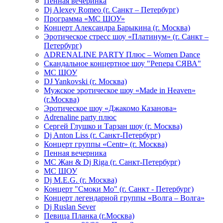
Пенная вечеринка
Dj Alexey Romeo (г. Санкт – Петербург)
Программа «МС ШОУ»
Концерт Александра Барыкина (г. Москва)
Эротическое стресс шоу «Платинум» (г. Санкт –
Петербург)
ADRENALINE PARTY Плюс – Women Dance
Скандальное концертное шоу "Репера СЯВА"
МС ШОУ
DJ Yankovski (г. Москва)
Мужское эротическое шоу «Made in Heaven»
(г.Москва)
Эротическое шоу «Джакомо Казанова»
Adrenaline party плюс
Сергей Глушко и Тарзан шоу (г. Москва)
Dj Anton Liss (г. Санкт-Петербург)
Концерт группы «Centr» (г. Москва)
Пенная вечерника
МС Жан & Dj Riga (г. Санкт-Петербург)
МС ШОУ
Dj M.E.G. (г. Москва)
Концерт "Смоки Мо" (г. Санкт - Петербург)
Концерт легендарной группы «Волга – Волга»
Dj Ruslan Sever
Певица Планка (г.Москва)