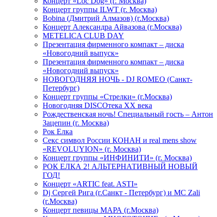
Концерт «Loc Dog» (г. Москва)
Концерт группы ILWT (г. Москва)
Bobina (Дмитрий Алмазов) (г.Москва)
Концерт Александра Айвазова (г.Москва)
METELICA CLUB DAY
Презентация фирменного компакт – диска
«Новогодний выпуск»
Презентация фирменного компакт – диска
«Новогодний выпуск»
НОВОГОДНЯЯ НОЧЬ - DJ ROMEO (Санкт-
Петербург)
Концерт группы «Стрелки» (г.Москва)
Новогодняя DISCOтека ХХ века
Рождественская ночь! Специальный гость – Антон
Зацепин (г. Москва)
Рок Елка
Секс символ России КОНАН и real mens show
«REVOLUYION» (г. Москва)
Концерт группы «ИНФИНИТИ» (г. Москва)
РОК ЕЛКА 2! АЛЬТЕРНАТИВНЫЙ НОВЫЙ
ГОД!
Концерт «ARTIC feat. ASTI»
Dj Сергей Рига (г.Санкт - Петербург) и MC Zali
(г.Москва)
Концерт певицы МАРА (г.Москва)