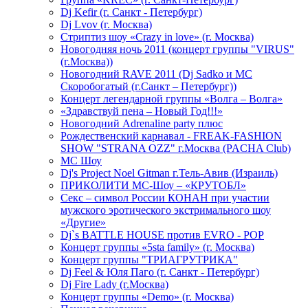
Dj Kefir (г. Санкт - Петербург)
Dj Lvov (г. Москва)
Стриптиз шоу «Crazy in love» (г. Москва)
Новогодняя ночь 2011 (концерт группы "VIRUS"
(г.Москва))
Новогодний RAVE 2011 (Dj Sadko и MC
Скоробогатый (г.Санкт – Петербург))
Концерт легендарной группы «Волга – Волга»
«Здравствуй пена – Новый Год!!!»
Новогодний Adrenaline party плюс
Рождественский карнавал - FREAK-FASHION
SHOW "STRANA OZZ" г.Москва (PACHA Club)
MC Шоу
Dj's Project Noel Gitman г.Тель-Авив (Израиль)
ПРИКОЛИТИ МС-Шоу – «КРУТОБЛ»
Секс – символ России КОНАН при участии
мужского эротического экстримального шоу
«Другие»
Dj`s BATTLE HOUSE против EVRO - POP
Концерт группы «5sta family» (г. Москва)
Концерт группы "ТРИАГРУТРИКА"
Dj Feel & Юля Паго (г. Санкт - Петербург)
Dj Fire Lady (г.Москва)
Концерт группы «Demo» (г. Москва)