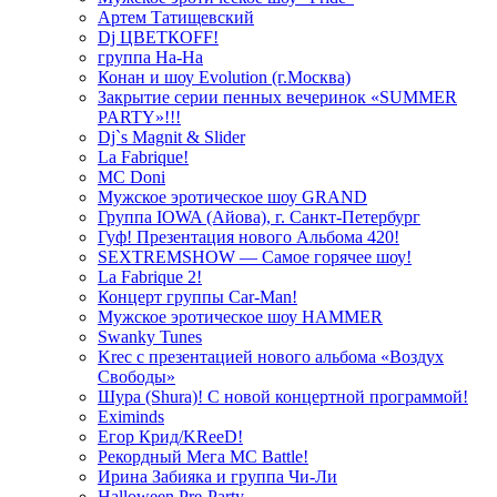
Артем Татищевский
Dj ЦВЕТКOFF!
группа На-На
Конан и шоу Evolution (г.Москва)
Закрытие серии пенных вечеринок «SUMMER
PARTY»!!!
Dj`s Magnit & Slider
La Fabrique!
MC Doni
Мужское эротическое шоу GRAND
Группа IOWA (Айова), г. Санкт-Петербург
Гуф! Презентация нового Альбома 420!
SEXTREMSHOW — Самое горячее шоу!
La Fabrique 2!
Концерт группы Car-Man!
Мужское эротическое шоу HAMMER
Swanky Tunes
Krec с презентацией нового альбома «Воздух
Свободы»
Шура (Shura)! С новой концертной программой!
Eximinds
Егор Крид/KReeD!
Рекордный Мега МС Battle!
Ирина Забияка и группа Чи-Ли
Halloween Pre-Party