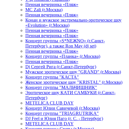
Пенная вечеринка «Пляж»
МС Zali (г.Москва)
Пенная вечеринка «Пляж»
Конан и мужское экстремально-эротическое шоу
«Evolution» (г.Москва)
Пенная вечеринка «Пляж»
Пенная вечеринка «Пляж»
Концерт группы «S*NEЖNO» (г.Санкт-
Петербург), а также Ron May (dj set)
Пенная вечеринка «Пляж»
Концерт группы «Планка» (г.Москва)
Пенная вечеринка «Пляж»
Dj Сергей Рига (г.Санкт-Петербург)
Мужское эротическое шоу "GRAND" (г.Москва)
Концерт группы "КАСТА"
Женское эротическое шоу "KRISTAL" (г.Москва)
Концерт группы "МАЛЬЧИШНИК"
Эротическое шоу КАТИ САМБУКИ (г.Санкт-
Петербург)
METELICA CLUB DAY
Концерт Юлии Савичевой (г.Москва)
Концерт группы "TRIAGRUTRIKA"
DJ Feel и Юлия Паго (г. С. - Петербург)
METELICA CLUB DAY
Концерт певицы Светы (г.Москва)