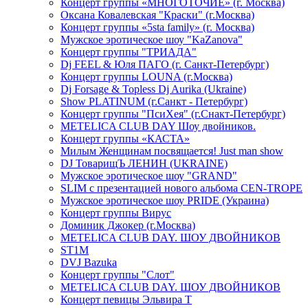
Концерт группы «МНОГОТОЧИЕ» (г. Москва)
Оксана Ковалевская "Краски" (г.Москва)
Концерт группы «5sta family» (г. Москва)
Мужское эротическое шоу "KaZanova"
Концерт группы "ТРИАДА"
Dj FEEL & Юля ПАГО (г. Санкт-Петербург)
Концерт группы LOUNA (г.Москва)
Dj Forsage & Topless Dj Aurika (Ukraine)
Show PLATINUM (г.Санкт - Петербург)
Концерт группы "ПсиХея" (г.Снакт-Петербург)
METELICA CLUB DAY Шоу двойников.
Концерт группы «КАСТА»
Милым Женщинам посвящается! Just man show
DJ ТоварищЪ ЛЕНИН (UKRAINE)
Мужское эротическое шоу "GRAND"
SLIM с презентацией нового альбома CEN-TROPE
Мужское эротическое шоу PRIDE (Украина)
Концерт группы Вирус
Доминик Джокер (г.Москва)
METELICA CLUB DAY. ШОУ ДВОЙНИКОВ
ST1M
DVJ Bazuka
Концерт группы "Слот"
METELICA CLUB DAY. ШОУ ДВОЙНИКОВ
Концерт певицы Эльвира Т