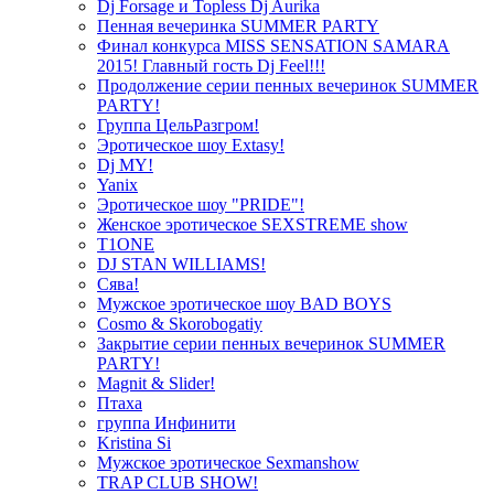
Dj Forsage и Topless Dj Aurika
Пенная вечеринка SUMMER PARTY
Финал конкурса MISS SENSATION SAMARA
2015! Главный гость Dj Feel!!!
Продолжение серии пенных вечеринок SUMMER
PARTY!
Группа ЦельРазгром!
Эротическое шоу Extasy!
Dj MY!
Yanix
Эротическое шоу "PRIDE"!
Женское эротическое SEXSTREME show
T1ONE
DJ STAN WILLIAMS!
Сява!
Мужское эротическое шоу BAD BOYS
Cosmo & Skorobogatiy
Закрытие серии пенных вечеринок SUMMER
PARTY!
Magnit & Slider!
Птаха
группа Инфинити
Kristina Si
Мужское эротическое Sexmanshow
TRAP CLUB SHOW!