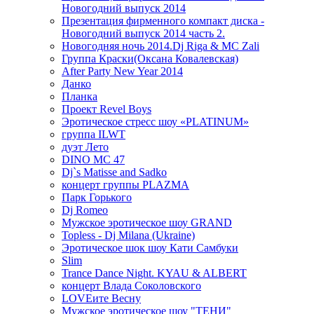
Новогодний выпуск 2014
Презентация фирменного компакт диска -
Новогодний выпуск 2014 часть 2.
Новогодняя ночь 2014.Dj Riga & MC Zali
Группа Краски(Оксана Ковалевская)
After Party New Year 2014
Данко
Планка
Проект Revel Boys
Эротическое стресс шоу «PLATINUM»
группа ILWT
дуэт Лето
DINO MC 47
Dj`s Matisse and Sadko
концерт группы PLAZMA
Парк Горького
Dj Romeo
Мужское эротическое шоу GRAND
Topless - Dj Milana (Ukraine)
Эротическое шок шоу Кати Самбуки
Slim
Trance Dance Night. KYAU & ALBERT
концерт Влада Соколовского
LOVEите Весну
Мужское эротическое шоу "ТЕНИ"