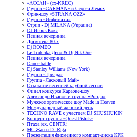
«АССАИ» (ex-KREC)
Группа «CARMAN» и Сергей Лемох
Фрик-шоу «STRANA OZZ»
Группа «Инфинити»
Стрип - Dj MILANA (Украина)
DJ Игорь Кокс
Пенная вечеринка
Дискотека 80-х
Dj ROMEO
Le Truk aka Децл & Dj Nik One
Пенная вечеринка
Dance battle
Dj Stanley Williams (New York)
Группа «Триада»
Группа «Ласковый Май»
Открытие весенней клубной сессии
Финал конкурса Караоке-шоу
Александр Иванов и группа «Рондо»
Мужское эротическое шоу Made in Heaven
Международный женский день
TECHNO RAVE с участием DJ SHUSHUKIN
Концерт группы «Quest Pistols»
Птаха (ex. CENTR)
МС Жан и DJ Riga
Презентация фирменного компакт-диска КРК