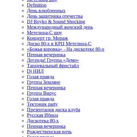
Definition
День влюбленных
День защитника отечества
DJ Boyko & Sound Shocking
Международный женский день
Метелица-С шоу
Концерт гр. Мираж
Диско 80-х в КРЦ Метелица-С
«Божья коровка» - На дискотеке 80-х
Пенная вечеринка
Легенда! Группа «Демо»
Танцевальный фристайл
Dj НИЛ
Голая правда
Группа Земляне
Пенная вечеринка
Группа Вирус
Голая правда
Тектоник party
Презентация диска клуба
Русская Ибица
Дискотека 80-х
Пенная вечеринка
Рождественская ночь