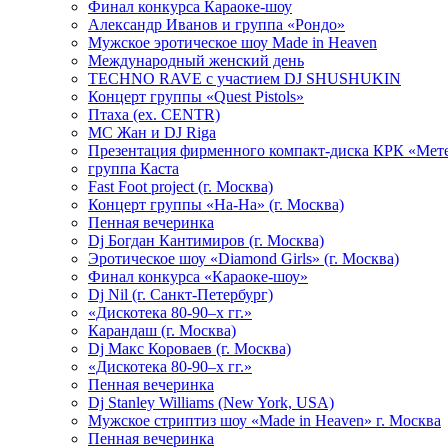
Финал конкурса Караоке-шоу
Александр Иванов и группа «Рондо»
Мужское эротическое шоу Made in Heaven
Международный женский день
TECHNO RAVE с участием DJ SHUSHUKIN
Концерт группы «Quest Pistols»
Птаха (ex. CENTR)
МС Жан и DJ Riga
Презентация фирменного компакт-диска КРК «Мет
группа Каста
Fast Foot project (г. Москва)
Концерт группы «На-На» (г. Москва)
Пенная вечеринка
Dj Богдан Кантимиров (г. Москва)
Эротическое шоу «Diamond Girls» (г. Москва)
Финал конкурса «Караоке-шоу»
Dj Nil (г. Санкт-Петербург)
«Дискотека 80-90–х гг.»
Карандаш (г. Москва)
Dj Макс Короваев (г. Москва)
«Дискотека 80-90–х гг.»
Пенная вечеринка
Dj Stanley Williams (New York, USA)
Мужское стриптиз шоу «Made in Heaven» г. Москва
Пенная вечеринка