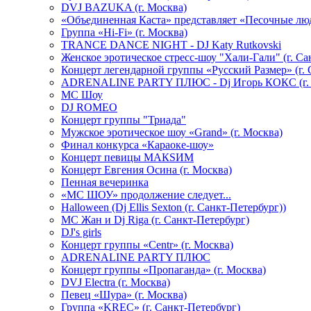
DVJ BAZUKA (г. Москва)
«Объединенная Каста» представляет «Песочные лю
Группа «Hi-Fi» (г. Москва)
TRANCE DANCE NIGHT - DJ Katy Rutkovski
Женское эротическое стресс-шоу "Хали-Гали" (г. Са
Концерт легендарной группы «Русский Размер» (г. 
ADRENALINE PARTY ПЛЮС - Dj Игорь КОКС (г. 
MC Шоу
DJ ROMEO
Концерт группы "Триада"
Мужское эротическое шоу «Grand» (г. Москва)
Финал конкурса «Караоке-шоу»
Концерт певицы МАКSИМ
Концерт Евгения Осина (г. Москва)
Пенная вечеринка
«МС ШОУ» продолжение следует...
Halloween (Dj Ellis Sexton (г. Санкт-Петербург))
МС Жан и Dj Riga (г. Санкт-Петербург)
DJ's girls
Концерт группы «Centr» (г. Москва)
ADRENALINE PARTY ПЛЮС
Концерт группы «Пропаганда» (г. Москва)
DVJ Electra (г. Москва)
Певец «Шура» (г. Москва)
Группа «KREC» (г. Санкт-Петербург)