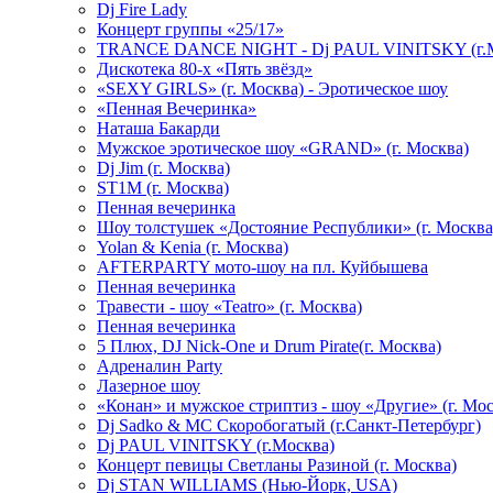
Dj Fire Lady
Концерт группы «25/17»
TRANCE DANCE NIGHT - Dj PAUL VINITSKY (г.М
Дискотека 80-х «Пять звёзд»
«SEXY GIRLS» (г. Москва) - Эротическое шоу
«Пенная Вечеринка»
Hаташа Бакарди
Мужское эротическое шоу «GRAND» (г. Москва)
Dj Jim (г. Москва)
ST1M (г. Москва)
Пенная вечеринка
Шоу толстушек «Достояние Республики» (г. Москва
Yolan & Kenia (г. Москва)
AFTERPARTY мото-шоу на пл. Куйбышева
Пенная вечеринка
Травести - шоу «Teatro» (г. Москва)
Пенная вечеринка
5 Плюх, DJ Nick-One и Drum Pirate(г. Москва)
Адреналин Party
Лазерное шоу
«Конан» и мужское стриптиз - шоу «Другие» (г. Мос
Dj Sadko & МС Скоробогатый (г.Санкт-Петербург)
Dj PAUL VINITSKY (г.Москва)
Концерт певицы Светланы Разиной (г. Москва)
Dj STAN WILLIAMS (Нью-Йорк, USA)