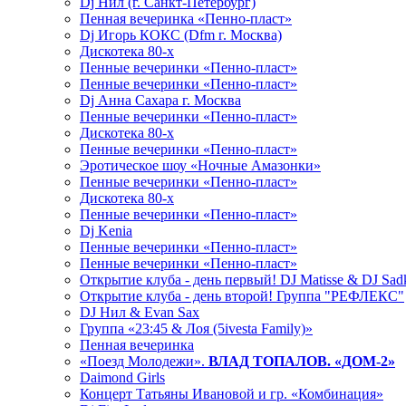
Dj Нил (г. Санкт-Петербург)
Пенная вечеринка «Пенно-пласт»
Dj Игорь КОКС (Dfm г. Москва)
Дискотека 80-х
Пенные вечеринки «Пенно-пласт»
Пенные вечеринки «Пенно-пласт»
Dj Анна Сахара г. Москва
Пенные вечеринки «Пенно-пласт»
Дискотека 80-х
Пенные вечеринки «Пенно-пласт»
Эротическое шоу «Ночные Амазонки»
Пенные вечеринки «Пенно-пласт»
Дискотека 80-х
Пенные вечеринки «Пенно-пласт»
Dj Kenia
Пенные вечеринки «Пенно-пласт»
Пенные вечеринки «Пенно-пласт»
Открытие клуба - день первый! DJ Matisse & DJ Sad
Открытие клуба - день второй! Группа "РЕФЛЕКС"
DJ Нил & Evan Sax
Группа «23:45 & Лоя (5ivesta Family)»
Пенная вечеринка
«Поезд Молодежи».
ВЛАД ТОПАЛОВ. «ДОМ-2»
Daimond Girls
Концерт Татьяны Ивановой и гр. «Комбинация»