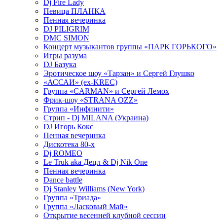
Dj Fire Lady
Певица ПЛАНКА
Пенная вечеринка
DJ PILIGRIM
DMC SIMON
Концерт музыкантов группы «ПАРК ГОРЬКОГО»
Игры разума
DJ Базука
Эротическое шоу «Тарзан» и Сергей Глушко
«АССАИ» (ex-KREC)
Группа «CARMAN» и Сергей Лемох
Фрик-шоу «STRANA OZZ»
Группа «Инфинити»
Стрип - Dj MILANA (Украина)
DJ Игорь Кокс
Пенная вечеринка
Дискотека 80-х
Dj ROMEO
Le Truk aka Децл & Dj Nik One
Пенная вечеринка
Dance battle
Dj Stanley Williams (New York)
Группа «Триада»
Группа «Ласковый Май»
Открытие весенней клубной сессии