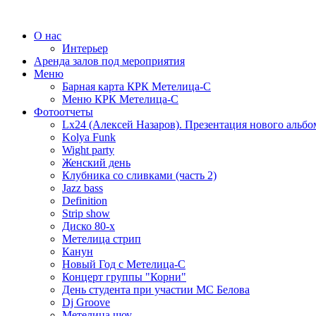
О нас
Интерьер
Аренда залов под мероприятия
Меню
Барная карта КРК Метелица-С
Меню КРК Метелица-С
Фотоотчеты
Lx24 (Алексей Назаров). Презентация нового альбо
Kolya Funk
Wight party
Женский день
Клубника со сливками (часть 2)
Jazz bass
Definition
Strip show
Диско 80-х
Метелица стрип
Канун
Новый Год с Метелица-С
Концерт группы "Корни"
День студента при участии МС Белова
Dj Groove
Метелица шоу