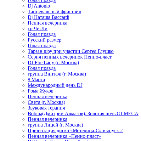
Голая правда
Dj Antonio
Танцевальный фристайл
Dj Наташа Baccardi
Пенная вечеринка
гр.Чи-Ли
Голая правда
Русский размер
Голая правда
Тарзан шоу при участии Сергея Глушко
Серия пенных вечеринок Пенно-пласт
DJ Fire Lady (г. Москва)
Голая правда
группа Винтаж (г. Москва)
8 Марта
Международный день DJ
Рома Жуков
Пенная вечеринка
Света (г. Москва)
Звуковая терапия
Bobina(Дмитрий Алмазов). Золотая ночь OLMECA
Пенная вечеринка
группа Лицей (г. Москва)
Презентация диска «Метелица-С» выпуск 2
Пенная вечеринка «Пенно-пласт»