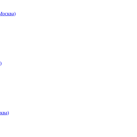
осква)
)
ква)