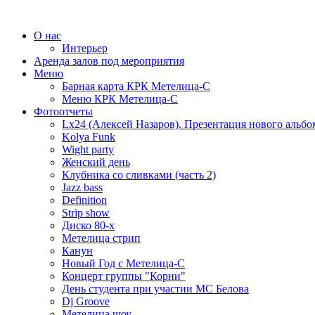
О нас
Интерьер
Аренда залов под мероприятия
Меню
Барная карта КРК Метелица-С
Меню КРК Метелица-С
Фотоотчеты
Lx24 (Алексей Назаров). Презентация нового альбо
Kolya Funk
Wight party
Женский день
Клубника со сливками (часть 2)
Jazz bass
Definition
Strip show
Диско 80-х
Метелица стрип
Канун
Новый Год с Метелица-С
Концерт группы "Корни"
День студента при участии МС Белова
Dj Groove
Метелица шоу