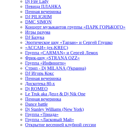
Dj Fire Lady
Певица ПЛАНКА
Пенная вечеринка
DJ PILIGRIM
DMC SIMON
Концерт музыкантов группы «ПАРК ГОРЬКОГО»
Игры разума
DJ Базука
Эротическое шоу «Тарзан» и Сергей Глушко
«АССАИ» (ex-KREC)
Группа «CARMAN» и Сергей Лемох
Фрик-шоу «STRANA OZZ»
Группа «Инфинити»
Стрип - Dj MILANA (Украина)
DJ Игорь Кокс
Пенная вечеринка
Дискотека 80-х
Dj ROMEO
Le Truk aka Децл & Dj Nik One
Пенная вечеринка
Dance battle
Dj Stanley Williams (New York)
Группа «Триада»
Группа «Ласковый Май»
Открытие весенней клубной сессии