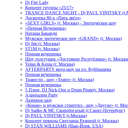
Dj Fire Lady
Концерт группы «25/17»
TRANCE DANCE NIGHT - Dj PAUL VINITSKY (г.М
Дискотека 80-х «Пять звёзд»
«SEXY GIRLS» (г. Москва) - Эротическое шоу
«Пенная Вечеринка»
Hаташа Бакарди
Мужское эротическое шоу «GRAND» (г. Москва)
Dj Jim (г. Москва)
ST1M (г. Москва)
Пенная вечеринка
Шоу толстушек «Достояние Республики» (г. Москва
Yolan & Kenia (г. Москва)
AFTERPARTY мото-шоу на пл. Куйбышева
Пенная вечеринка
Травести - шоу «Teatro» (г. Москва)
Пенная вечеринка
5 Плюх, DJ Nick-One и Drum Pirate(г. Москва)
Адреналин Party
Лазерное шоу
«Конан» и мужское стриптиз - шоу «Другие» (г. Мос
Dj Sadko & МС Скоробогатый (г.Санкт-Петербург)
Dj PAUL VINITSKY (г.Москва)
Концерт певицы Светланы Разиной (г. Москва)
Dj STAN WILLIAMS (Нью-Йорк, USA)