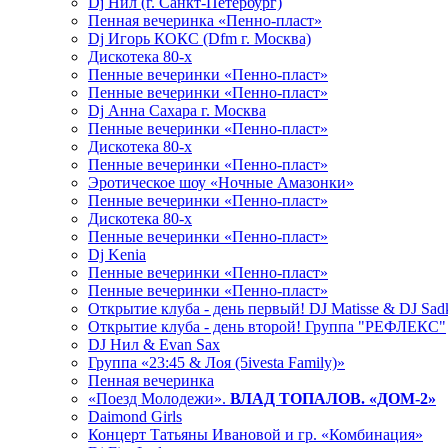
Dj Нил (г. Санкт-Петербург)
Пенная вечеринка «Пенно-пласт»
Dj Игорь КОКС (Dfm г. Москва)
Дискотека 80-х
Пенные вечеринки «Пенно-пласт»
Пенные вечеринки «Пенно-пласт»
Dj Анна Сахара г. Москва
Пенные вечеринки «Пенно-пласт»
Дискотека 80-х
Пенные вечеринки «Пенно-пласт»
Эротическое шоу «Ночные Амазонки»
Пенные вечеринки «Пенно-пласт»
Дискотека 80-х
Пенные вечеринки «Пенно-пласт»
Dj Kenia
Пенные вечеринки «Пенно-пласт»
Пенные вечеринки «Пенно-пласт»
Открытие клуба - день первый! DJ Matisse & DJ Sad
Открытие клуба - день второй! Группа "РЕФЛЕКС"
DJ Нил & Evan Sax
Группа «23:45 & Лоя (5ivesta Family)»
Пенная вечеринка
«Поезд Молодежи».
ВЛАД ТОПАЛОВ. «ДОМ-2»
Daimond Girls
Концерт Татьяны Ивановой и гр. «Комбинация»