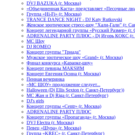
DVJ BAZUKA (г. Москва)
«Объединенная Каста» представляет «Песочные лю
Группа «Hi-Fi» (г. Москва)
TRANCE DANCE NIGHT - DJ Katy Rutkovski
Женское эротическое стресс-шоу "Хали-Гали" (г. Са
Концерт легендарной группы «Русский Размер» (г. 
ADRENALINE PARTY ПЛЮС - Dj Игорь КОКС (г. 
MC Шоу
DJ ROMEO
Концерт группы "Триада"
Мужское эротическое шоу «Grand» (г. Москва)
Финал конкурса «Караоке-шоу»
Концерт певицы МАКSИМ
Концерт Евгения Осина (г. Москва)
Пенная вечеринка
«МС ШОУ» продолжение следует...
Halloween (Dj Ellis Sexton (г. Санкт-Петербург))
МС Жан и Dj Riga (г. Санкт-Петербург)
DJ's girls
Концерт группы «Centr» (г. Москва)
ADRENALINE PARTY ПЛЮС
Концерт группы «Пропаганда» (г. Москва)
DVJ Electra (г. Москва)
Певец «Шура» (г. Москва)
Группа «KREC» (г. Санкт-Петербург)