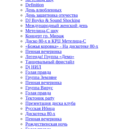
Definition
День влюбленных
День защитника отечества
DJ Boyko & Sound Shocking
Международный женский день
Метелица-С шоу
Концерт гр. Мираж
Диско 80-х в КРЦ Метелица-С
«Божья коровка» - На дискотеке 80-х
Пенная вечеринка
Легенда! Группа «Демо»
Танцевальный фристайл
Dj НИЛ
Голая правда
Группа Земляне
Пенная вечеринка
Группа Вирус
Голая правда
Тектоник party
Презентация диска клуба
Русская Ибица
Дискотека 80-х
Пенная вечеринка
Рождественская ночь