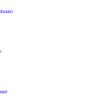
осква)
)
ква)