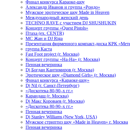
Финал конкурса Караоке-шоу
Александр Иванов и группа «Рондо»
Мужское эротическое шоу Made in Heaven
Международный женский день
TECHNO RAVE с участием DJ SHUSHUKIN
Концерт группы «Quest Pistols»
Птаха (ex. CENTR)
МС Жан и DJ Riga
Презентация фирменного компакт-диска КРК «Мет
группа Каста
Fast Foot project (г. Москва)
Концерт группы «На-На» (г. Москва)
Пенная вечеринка
Dj Богдан Кантимиров (г. Москва)
Эротическое шоу «Diamond Girls» (г. Москва)
Финал конкурса «Караоке-шоу»
Dj Nil (г. Санкт-Петербург)
«Дискотека 80-90–х гг.»
Карандаш (г. Москва)
Dj Макс Короваев (г. Москва)
«Дискотека 80-90–х гг.»
Пенная вечеринка
Dj Stanley Williams (New York, USA)
Мужское стриптиз шоу «Made in Heaven» г. Москва
Пенная вечеринка