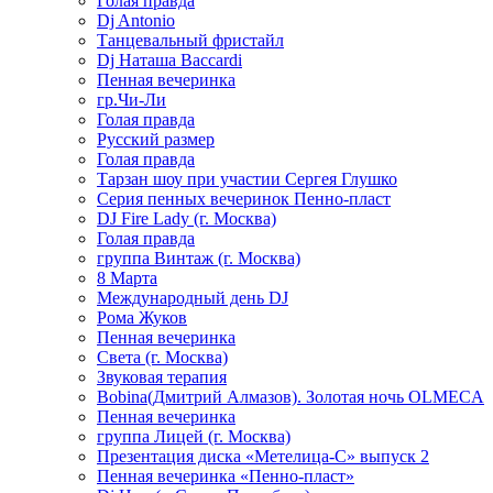
Голая правда
Dj Antonio
Танцевальный фристайл
Dj Наташа Baccardi
Пенная вечеринка
гр.Чи-Ли
Голая правда
Русский размер
Голая правда
Тарзан шоу при участии Сергея Глушко
Серия пенных вечеринок Пенно-пласт
DJ Fire Lady (г. Москва)
Голая правда
группа Винтаж (г. Москва)
8 Марта
Международный день DJ
Рома Жуков
Пенная вечеринка
Света (г. Москва)
Звуковая терапия
Bobina(Дмитрий Алмазов). Золотая ночь OLMECA
Пенная вечеринка
группа Лицей (г. Москва)
Презентация диска «Метелица-С» выпуск 2
Пенная вечеринка «Пенно-пласт»