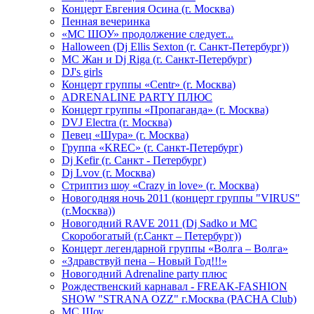
Концерт Евгения Осина (г. Москва)
Пенная вечеринка
«МС ШОУ» продолжение следует...
Halloween (Dj Ellis Sexton (г. Санкт-Петербург))
МС Жан и Dj Riga (г. Санкт-Петербург)
DJ's girls
Концерт группы «Centr» (г. Москва)
ADRENALINE PARTY ПЛЮС
Концерт группы «Пропаганда» (г. Москва)
DVJ Electra (г. Москва)
Певец «Шура» (г. Москва)
Группа «KREC» (г. Санкт-Петербург)
Dj Kefir (г. Санкт - Петербург)
Dj Lvov (г. Москва)
Стриптиз шоу «Crazy in love» (г. Москва)
Новогодняя ночь 2011 (концерт группы "VIRUS"
(г.Москва))
Новогодний RAVE 2011 (Dj Sadko и MC
Скоробогатый (г.Санкт – Петербург))
Концерт легендарной группы «Волга – Волга»
«Здравствуй пена – Новый Год!!!»
Новогодний Adrenaline party плюс
Рождественский карнавал - FREAK-FASHION
SHOW "STRANA OZZ" г.Москва (PACHA Club)
MC Шоу