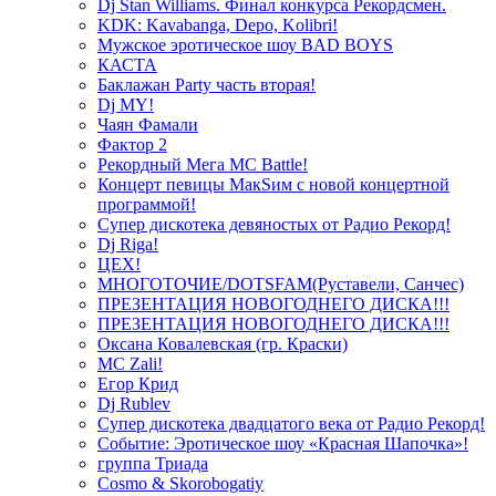
Dj Stan Williams. Финал конкурса Рекордсмен.
KDK: Kavabanga, Depo, Kolibri!
Мужское эротическое шоу BAD BOYS
КАСТА
Баклажан Party часть вторая!
Dj MY!
Чаян Фамали
Фактор 2
Рекордный Мега МС Battle!
Концерт певицы МакSим с новой концертной
программой!
Супер дискотека девяностых от Радио Рекорд!
Dj Riga!
ЦЕХ!
МНОГОТОЧИЕ/DOTSFAM(Руставели, Санчес)
ПРЕЗЕНТАЦИЯ НОВОГОДНЕГО ДИСКА!!!
ПРЕЗЕНТАЦИЯ НОВОГОДНЕГО ДИСКА!!!
Оксана Ковалевская (гр. Краски)
MC Zali!
Егор Крид
Dj Rublev
Супер дискотека двадцатого века от Радио Рекорд!
Событие: Эротическое шоу «Красная Шапочка»!
группа Триада
Cosmo & Skorobogatiy