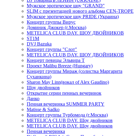
DJ ТоварищЪ ЛЕНИН (UKRAINE)
Мужское эротическое шоу "GRAND"
SLIM с презентацией нового альбома CEN-TROPE
Мужское эротическое шоу PRIDE (Украина)
Концерт группы Вирус
Доминик Джокер (г.Москва)
METELICA CLUB DAY. ШОУ ДВОЙНИКОВ
ST1M
DVJ Bazuka
Концерт группы "Слот"
METELICA CLUB DAY. ШОУ ДВОЙНИКОВ
Концерт певицы Эльвира Т
Проект Malibu Breeze (Hungary)
Концерт группы Мираж (солистка Маргарита
Суханкина)
Sharon May Linn(вокал of Alex Gaudino)
Шоу двойников
Открытие серии пенных вечеринок
Данко
Пенная вечеринка SUMMER PARTY
Matisse & Sadko
Концерт группы Турбомода (г.Москва)
METELICA CLUB DAY. Шоу двойников
METELICA CLUB DAY. Шоу двойников
Пенная вечеринка