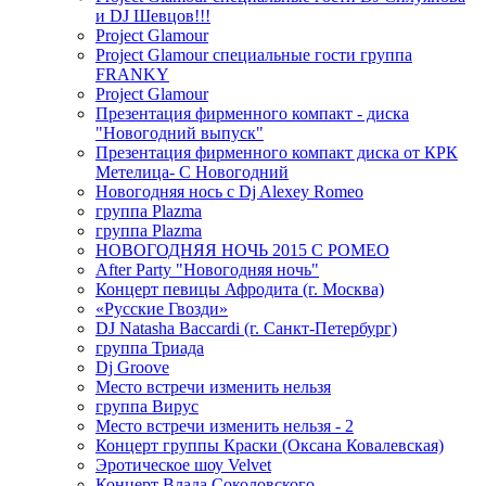
и DJ Шевцов!!!
Project Glamour
Project Glamour специальные гости группа
FRANKY
Project Glamour
Презентация фирменного компакт - диска
"Новогодний выпуск"
Презентация фирменного компакт диска от КРК
Метелица- С Новогодний
Новогодняя нось с Dj Alexey Romeo
группа Plazma
группа Plazma
НОВОГОДНЯЯ НОЧЬ 2015 C РОМЕО
After Party "Новогодняя ночь"
Концерт певицы Афродита (г. Москва)
«Русские Гвозди»
DJ Natasha Baccardi (г. Санкт-Петербург)
группа Триада
Dj Groove
Место встречи изменить нельзя
группа Вирус
Место встречи изменить нельзя - 2
Концерт группы Краски (Оксана Ковалевская)
Эротическое шоу Velvet
Концерт Влада Соколовского