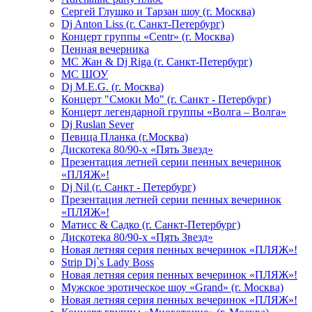
Сергей Глушко и Тарзан шоу (г. Москва)
Dj Anton Liss (г. Санкт-Петербург)
Концерт группы «Centr» (г. Москва)
Пенная вечерника
МС Жан & Dj Riga (г. Санкт-Петербург)
МС ШОУ
Dj M.E.G. (г. Москва)
Концерт "Смоки Мо" (г. Санкт - Петербург)
Концерт легендарной группы «Волга – Волга»
Dj Ruslan Sever
Певица Планка (г.Москва)
Дискотека 80/90-х «Пять Звезд»
Презентация летней серии пенных вечеринок
«ПЛЯЖ»!
Dj Nil (г. Санкт - Петербург)
Презентация летней серии пенных вечеринок
«ПЛЯЖ»!
Матисс & Садко (г. Санкт-Петербург)
Дискотека 80/90-х «Пять Звезд»
Новая летняя серия пенных вечеринок «ПЛЯЖ»!
Strip Dj`s Lady Boss
Новая летняя серия пенных вечеринок «ПЛЯЖ»!
Мужское эротическое шоу «Grand» (г. Москва)
Новая летняя серия пенных вечеринок «ПЛЯЖ»!