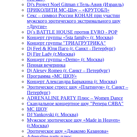
Dj's Project Noel Gitman г.Тель-Авив (Израиль)
ПРИКОЛИТИ МС-Шоу – «КРУТОБЛ»
Секс – символ России КОНАН при участии
мужского эротического экстримального шоу
«Другие»
Dj`s BATTLE HOUSE против EVRO - POP
Концерт группы «5sta family» (г. Москва)
Концерт группы "ТРИАГРУТРИКА"
Dj Feel & Юля Паго (г. Санкт - Петербург)
Dj Fire Lady (г.Москва)
Концерт группы «Demo» (г. Москва)
Пенная вечеринка
Dj Alexey Romeo (г. Санкт – Петербург)
Программа «МС ШОУ»
Концерт Александра Барыкина (г. Москва)
Эротическое стресс шоу «Платинум» (г. Санкт –
Петербург)
ADRENALINE PARTY Плюс – Women Dance
Скандальное концертное шоу "Репера СЯВА"
МС ШОУ
DJ Yankovski (г. Москва)
Мужское эротическое шоу «Made in Heaven»
(г.Москва)
Эротическое шоу «Джакомо Казанова»
Adrenaline party плюс