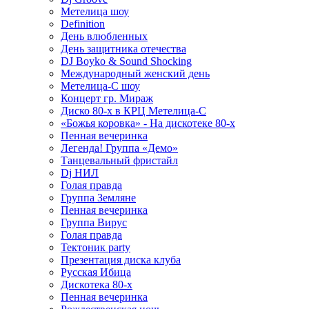
Метелица шоу
Definition
День влюбленных
День защитника отечества
DJ Boyko & Sound Shocking
Международный женский день
Метелица-С шоу
Концерт гр. Мираж
Диско 80-х в КРЦ Метелица-С
«Божья коровка» - На дискотеке 80-х
Пенная вечеринка
Легенда! Группа «Демо»
Танцевальный фристайл
Dj НИЛ
Голая правда
Группа Земляне
Пенная вечеринка
Группа Вирус
Голая правда
Тектоник party
Презентация диска клуба
Русская Ибица
Дискотека 80-х
Пенная вечеринка