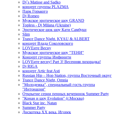
Dj`s Matisse and Sadko
концерт группы PLAZMA
Парк Горького
Dj Romeo
Мужское эротическое шоу GRAND
Topless - Dj Milana (Ukraine)
Эротическое шок шоу Кати Самбуки
Slim
Trance Dance Night. KYAU & ALBERT
концерт Влада Соколовского
LOVEите Весну
Мужское эротическое шоу "ТЕНИ"
Концерт группы Инфинити
LOVEите весну! Part 3! Весенняя лихорадка!
Dj RIGA
концерт Artic feat Asti
Russian Hip – Hop Station, группа Восточный округ
Trance Dance Night, Omnia
"Молодежка", специальный гость группа
"Интонация"
Открытие серии пенных вечеринок Summer Party
"Конан и шоу Evolution" (г.Москва)
Black Star inc. Natan
Summer Party
Дискотека ХХ века. Игорек