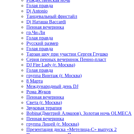
Рождественская ночь
Голая правда
Dj Antonio
Танцевальный фристайл
Dj Наташа Baccardi
Пенная вечеринка
гр.Чи-Ли
Голая правда
Русский размер
Голая правда
Тарзан шоу при участии Сергея Глушко
Серия пенных вечеринок Пенно-пласт
DJ Fire Lady (г. Москва)
Голая правда
группа Винтаж (г. Москва)
8 Марта
Международный день DJ
Рома Жуков
Пенная вечеринка
Света (г. Москва)
Звуковая терапия
Bobina(Дмитрий Алмазов). Золотая ночь OLMECA
Пенная вечеринка
группа Лицей (г. Москва)
Презентация диска «Метелица-С» выпуск 2