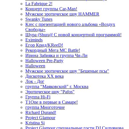
La Fabrique 2!
Концерт группы Car-Man!
Мужское эротическое шоу HAMMER
Swanky Tunes
Krec с презентацией нового альбома «Воздух
Свободы»
Шура (Shura)! С новой концертной программой!
Eximinds
Егор Крид/KReeD!
Рекордный Мега МС Battle!
Ирина Забияка и группа Чи-Ли
Halloween Pre-Party
Halloween
Мужское эротическое шоу "Бешеные псы"
Дискотека ХХ века
Лок - Дог
группа "Маяковский" г. Москва
Эротическое шоу "Pafos"
Группа Hi-Fi
T1One в первые в Самаре!
группа Многоточие
Richard Durand!
Project Glamour
Kristina Si
Project Glamour специальные гости DJ Силуянова