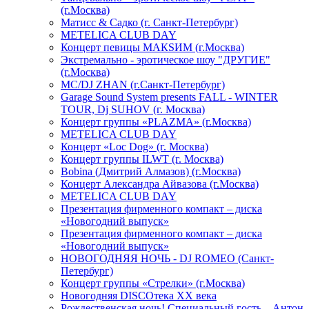
(г.Москва)
Матисс & Садко (г. Санкт-Петербург)
METELICA CLUB DAY
Концерт певицы МАКSИМ (г.Москва)
Экстремально - эротическое шоу "ДРУГИЕ"
(г.Москва)
МС/DJ ZHAN (г.Санкт-Петербург)
Garage Sound System presents FALL - WINTER
TOUR, Dj SUHOV (г. Москва)
Концерт группы «PLAZMA» (г.Москва)
METELICA CLUB DAY
Концерт «Loc Dog» (г. Москва)
Концерт группы ILWT (г. Москва)
Bobina (Дмитрий Алмазов) (г.Москва)
Концерт Александра Айвазова (г.Москва)
METELICA CLUB DAY
Презентация фирменного компакт – диска
«Новогодний выпуск»
Презентация фирменного компакт – диска
«Новогодний выпуск»
НОВОГОДНЯЯ НОЧЬ - DJ ROMEO (Санкт-
Петербург)
Концерт группы «Стрелки» (г.Москва)
Новогодняя DISCOтека ХХ века
Рождественская ночь! Специальный гость – Антон