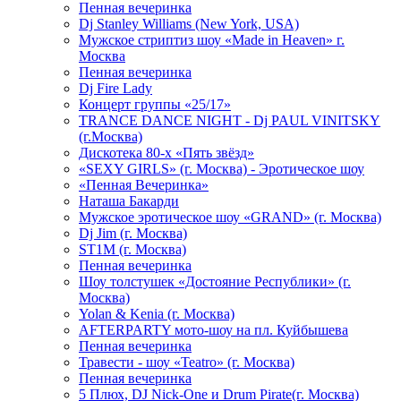
Пенная вечеринка
Dj Stanley Williams (New York, USA)
Мужское стриптиз шоу «Made in Heaven» г.
Москва
Пенная вечеринка
Dj Fire Lady
Концерт группы «25/17»
TRANCE DANCE NIGHT - Dj PAUL VINITSKY
(г.Москва)
Дискотека 80-х «Пять звёзд»
«SEXY GIRLS» (г. Москва) - Эротическое шоу
«Пенная Вечеринка»
Hаташа Бакарди
Мужское эротическое шоу «GRAND» (г. Москва)
Dj Jim (г. Москва)
ST1M (г. Москва)
Пенная вечеринка
Шоу толстушек «Достояние Республики» (г.
Москва)
Yolan & Kenia (г. Москва)
AFTERPARTY мото-шоу на пл. Куйбышева
Пенная вечеринка
Травести - шоу «Teatro» (г. Москва)
Пенная вечеринка
5 Плюх, DJ Nick-One и Drum Pirate(г. Москва)