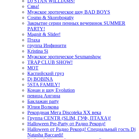
DJ STAN WILLIAMS!
Сява!
Мужское эротическое шоу BAD BOYS
Cosmo & Skorobogatiy
Закрытие серии пенных вечеринок SUMMER
PARTY!
Magnit & Slider!
Птаха
группа Инфинити
Kristina Si
Мужское эротическое Sexmanshow
TRAP CLUB SHOW!
МОТ
Каспийский груз
Dj BOBINA
5STA FAMILY!
Конан и шоу Evolution
певица Ангина
Баклажан party
Юлия Волкова
Рекордная Мега Discoteka XX века
Группа CENTR (SLIM, ГУФ, ПТАХА)!
Halloween Pre-Party от Радио Рекорд!
Halloween от Радио Рекорд! Специальный гость Dj
Natasha Baccardi!