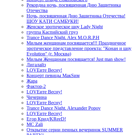
Рекордна ночь, посвященная Дню Защитника
Отечества
Ночь, посвященная Дню Защитника Отечества!
ШОУ КАТИ САМБУКИ!
Женское эротическое шоу Lady Night
группа Каспийский груз
Trance Dance Night. Alex M.O.R.P.H
Милым женщинам посвящается!!! Праздничное
эротическое представление проекта: "Конан и шоу
Evolution" (г. Москва)
Милым Женщинам посвящается! Just man show!
Лигалайз
LOVEите Весну!
Концерт певицы МакSим
Жара
Фактор-2
LOVEите Весну!
Чичерина
LOVEите Весну!
Trance Dance Night. Alexander Popov
LOVEите Весну!
Егор Крид/KReeD!
MC Zali
Открытие серии пенных вечеринок SUMMER