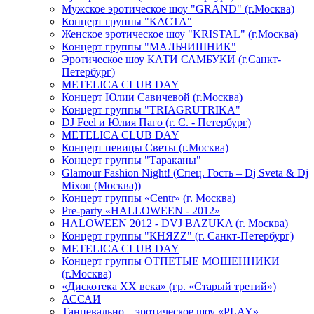
Мужское эротическое шоу "GRAND" (г.Москва)
Концерт группы "КАСТА"
Женское эротическое шоу "KRISTAL" (г.Москва)
Концерт группы "МАЛЬЧИШНИК"
Эротическое шоу КАТИ САМБУКИ (г.Санкт-
Петербург)
METELICA CLUB DAY
Концерт Юлии Савичевой (г.Москва)
Концерт группы "TRIAGRUTRIKA"
DJ Feel и Юлия Паго (г. С. - Петербург)
METELICA CLUB DAY
Концерт певицы Светы (г.Москва)
Концерт группы "Тараканы"
Glamour Fashion Night! (Спец. Гость – Dj Sveta & Dj
Mixon (Москва))
Концерт группы «Centr» (г. Москва)
Pre-party «HALLOWEEN - 2012»
HALOWEEN 2012 - DVJ BAZUKA (г. Москва)
Концерт группы "КНЯZZ" (г. Санкт-Петербург)
METELICA CLUB DAY
Концерт группы ОТПЕТЫЕ МОШЕННИКИ
(г.Москва)
«Дискотека ХХ века» (гр. «Старый третий»)
АССАИ
Танцевально – эротическое шоу «PLAY»