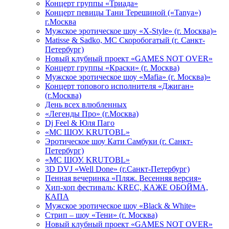
Концерт группы «Триада»
Концерт певицы Тани Терешиной («Tanya»)
г.Москва
Мужское эротическое шоу «X-Style» (г. Москва)»
Matissе & Sadko, MC Скоробогатый (г. Санкт-
Петербург)
Новый клубный проект «GAMES NOT OVER»
Концерт группы «Краски» (г. Москва)
Мужское эротическое шоу «Mafia» (г. Москва)»
Концерт топового исполнителя «Джиган»
(г.Москва)
День всех влюбленных
«Легенды Про» (г.Москва)
Dj Feel & Юля Паго
«МС ШОУ. KRUTOBL»
Эротическое шоу Кати Самбуки (г. Санкт-
Петербург)
«МС ШОУ. KRUTOBL»
3D DVJ «Well Done» (г.Санкт-Петербург)
Пенная вечеринка «Пляж. Весенняя версия»
Хип-хоп фестиваль: KREC, КАЖЕ ОБОЙМА,
КАПА
Мужское эротическое шоу «Black & White»
Стрип – шоу «Тени» (г. Москва)
Новый клубный проект «GAMES NOT OVER»