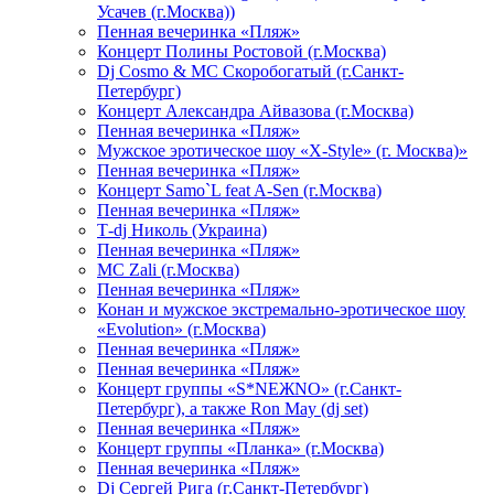
Усачев (г.Москва))
Пенная вечеринка «Пляж»
Концерт Полины Ростовой (г.Москва)
Dj Cosmo & МС Скоробогатый (г.Санкт-
Петербург)
Концерт Александра Айвазова (г.Москва)
Пенная вечеринка «Пляж»
Мужское эротическое шоу «X-Style» (г. Москва)»
Пенная вечеринка «Пляж»
Концерт Samo`L feat A-Sen (г.Москва)
Пенная вечеринка «Пляж»
Т-dj Николь (Украина)
Пенная вечеринка «Пляж»
МС Zali (г.Москва)
Пенная вечеринка «Пляж»
Конан и мужское экстремально-эротическое шоу
«Evolution» (г.Москва)
Пенная вечеринка «Пляж»
Пенная вечеринка «Пляж»
Концерт группы «S*NEЖNO» (г.Санкт-
Петербург), а также Ron May (dj set)
Пенная вечеринка «Пляж»
Концерт группы «Планка» (г.Москва)
Пенная вечеринка «Пляж»
Dj Сергей Рига (г.Санкт-Петербург)