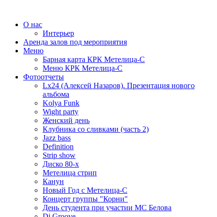
О нас
Интерьер
Аренда залов под мероприятия
Меню
Барная карта КРК Метелица-С
Меню КРК Метелица-С
Фотоотчеты
Lx24 (Алексей Назаров). Презентация нового
альбома
Kolya Funk
Wight party
Женский день
Клубника со сливками (часть 2)
Jazz bass
Definition
Strip show
Диско 80-х
Метелица стрип
Канун
Новый Год с Метелица-С
Концерт группы "Корни"
День студента при участии МС Белова
Dj Groove