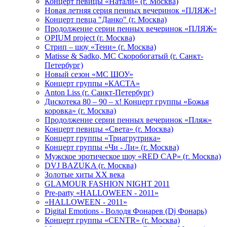
Концерт певицы «Натали» (г. Москва)
Новая летняя серия пенных вечеринок «ПЛЯЖ»!
Концерт певца "Данко" (г. Москва)
Продолжение серии пенных вечеринок «ПЛЯЖ»
OPIUM project (г. Москва)
Стрип – шоу «Тени» (г. Москва)
Matissе & Sadko, MC Скоробогатый (г. Санкт-
Петербург)
Новый сезон «МС ШОУ»
Концерт группы «КАСТА»
Anton Liss (г. Санкт-Петербург)
Дискотека 80 – 90 – х! Концерт группы «Божья
коровка» (г. Москва)
Продолжение серии пенных вечеринок «Пляж»
Концерт певицы «Света» (г. Москва)
Концерт группы «Триагрутрика»
Концерт группы «Чи - Ли» (г. Москва)
Мужское эротическое шоу «RED CAP» (г. Москва)
DVJ BAZUKA (г. Москва)
Золотые хиты XX века
GLAMOUR FASHION NIGHT 2011
Pre-party «HALLOWEEN - 2011»
«HALLOWEEN - 2011»
Digital Emotions - Володя Фонарев (Dj Фонарь)
Концерт группы «CENTR» (г. Москва)