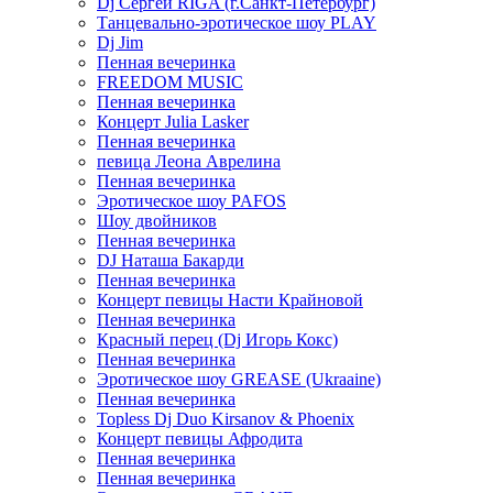
Dj Сергей RIGA (г.Санкт-Петербург)
Танцевально-эротическое шоу PLAY
Dj Jim
Пенная вечеринка
FREEDOM MUSIC
Пенная вечеринка
Концерт Julia Lasker
Пенная вечеринка
певица Леона Аврелина
Пенная вечеринка
Эротическое шоу PAFOS
Шоу двойников
Пенная вечеринка
DJ Наташа Бакарди
Пенная вечеринка
Концерт певицы Насти Крайновой
Пенная вечеринка
Красный перец (Dj Игорь Кокс)
Пенная вечеринка
Эротическое шоу GREASE (Ukraaine)
Пенная вечеринка
Topless Dj Duo Kirsanov & Phoenix
Концерт певицы Афродита
Пенная вечеринка
Пенная вечеринка