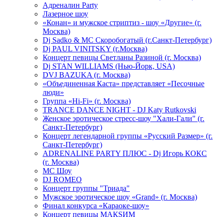
Адреналин Party
Лазерное шоу
«Конан» и мужское стриптиз - шоу «Другие» (г.
Москва)
Dj Sadko & МС Скоробогатый (г.Санкт-Петербург)
Dj PAUL VINITSKY (г.Москва)
Концерт певицы Светланы Разиной (г. Москва)
Dj STAN WILLIAMS (Нью-Йорк, USA)
DVJ BAZUKA (г. Москва)
«Объединенная Каста» представляет «Песочные
люди»
Группа «Hi-Fi» (г. Москва)
TRANCE DANCE NIGHT - DJ Katy Rutkovski
Женское эротическое стресс-шоу "Хали-Гали" (г.
Санкт-Петербург)
Концерт легендарной группы «Русский Размер» (г.
Санкт-Петербург)
ADRENALINE PARTY ПЛЮС - Dj Игорь КОКС
(г. Москва)
MC Шоу
DJ ROMEO
Концерт группы "Триада"
Мужское эротическое шоу «Grand» (г. Москва)
Финал конкурса «Караоке-шоу»
Концерт певицы МАКSИМ