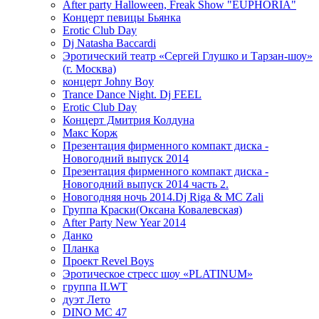
After party Halloween, Freak Show "EUPHORIA"
Концерт певицы Бьянка
Erotic Club Day
Dj Natasha Baccardi
Эротический театр «Сергей Глушко и Тарзан-шоу»
(г. Москва)
концерт Johny Boy
Trance Dance Night. Dj FEEL
Erotic Club Day
Концерт Дмитрия Колдуна
Макс Корж
Презентация фирменного компакт диска -
Новогодний выпуск 2014
Презентация фирменного компакт диска -
Новогодний выпуск 2014 часть 2.
Новогодняя ночь 2014.Dj Riga & MC Zali
Группа Краски(Оксана Ковалевская)
After Party New Year 2014
Данко
Планка
Проект Revel Boys
Эротическое стресс шоу «PLATINUM»
группа ILWT
дуэт Лето
DINO MC 47