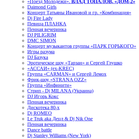
«Поезд Молодежи».
ВЛАД ТОПАЛОВ. «ДОМ-2»
Daimond Girls
Концерт Татьяны Ивановой и гр. «Комбинация»
Dj Fire Lady
Певица ПЛАНКА
Пенная вечеринка
DJ PILIGRIM
DMC SIMON
Концерт музыкантов группы «ПАРК ГОРЬКОГО»
Игры разума
DJ Базука
Эротическое шоу «Тарзан» и Сергей Глушко
«АССАИ» (ex-KREC)
Группа «CARMAN» и Сергей Лемох
Фрик-шоу «STRANA OZZ»
Группа «Инфинити»
Стрип - Dj MILANA (Украина)
DJ Игорь Кокс
Пенная вечеринка
Дискотека 80-х
Dj ROMEO
Le Truk aka Децл & Dj Nik One
Пенная вечеринка
Dance battle
Dj Stanley Williams (New York)