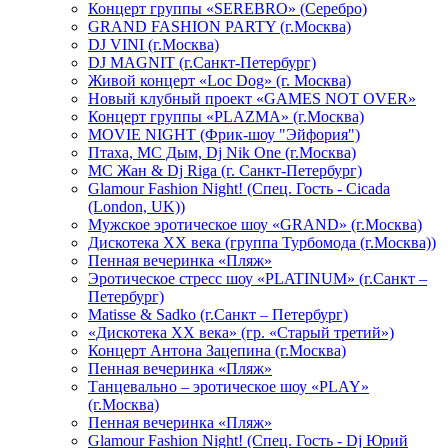
Концерт группы «SEREBRO» (Серебро)
GRAND FASHION PARTY (г.Москва)
DJ VINI (г.Москва)
DJ MAGNIT (г.Санкт-Петербург)
Живой концерт «Loc Dog» (г. Москва)
Новый клубный проект «GAMES NOT OVER»
Концерт группы «PLAZMA» (г.Москва)
MOVIE NIGHT (Фрик-шоу "Эйфория")
Птаха, МС Дым, Dj Nik One (г.Москва)
МС Жан & Dj Riga (г. Санкт-Петербург)
Glamour Fashion Night! (Спец. Гость - Cicada
(London, UK))
Мужское эротическое шоу «GRAND» (г.Москва)
Дискотека XX века (группа Турбомода (г.Москва))
Пенная вечеринка «Пляж»
Эротическое стресс шоу «PLATINUM» (г.Санкт –
Петербург)
Matisse & Sadko (г.Санкт – Петербург)
«Дискотека ХХ века» (гр. «Старый третий»)
Концерт Антона Зацепина (г.Москва)
Пенная вечеринка «Пляж»
Танцевально – эротическое шоу «PLAY»
(г.Москва)
Пенная вечеринка «Пляж»
Glamour Fashion Night! (Спец. Гость - Dj Юрий