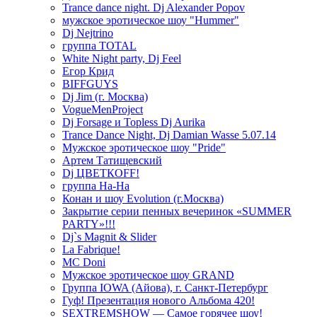
Trance dance night. Dj Alexander Popov
мужское эротическое шоу "Hummer"
Dj Nejtrino
группа TOTAL
White Night party, Dj Feel
Егор Крид
BIFFGUYS
Dj Jim (г. Москва)
VogueMenProject
Dj Forsage и Topless Dj Aurika
Trance Dance Night, Dj Damian Wasse 5.07.14
Мужское эротическое шоу "Pride"
Артем Татищевский
Dj ЦВЕТКOFF!
группа На-На
Конан и шоу Evolution (г.Москва)
Закрытие серии пенных вечеринок «SUMMER
PARTY»!!!
Dj`s Magnit & Slider
La Fabrique!
MC Doni
Мужское эротическое шоу GRAND
Группа IOWA (Айова), г. Санкт-Петербург
Гуф! Презентация нового Альбома 420!
SEXTREMSHOW — Самое горячее шоу!