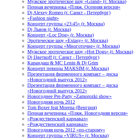
Мужское эротическое шоу «Grand» (г. Москва)
Пенная вечеринка «Пляж. Осенняя версия»
Dj Alexey Romeo (г. Санкт - Петербург)
«Fashion night»
Концерт группы «23:45» (г. Москва)
Dj Львов (г. Москва)
Концерт «Loc Dog» (г. Москва)
Эротическое шоу «Extasy» (г. Москва)
Концерт группы «Многоточие» (г. Москва)
Мужское эротическое шоу «Hot Dogs» (г. Москва)
Dj Цветкоff (г. Санкт - Петербург)
Карандаш & МС Lenin & Dj Grim
Концерт певицы МАКSIМ (г. Москва)
Презентация фирменного компакт – диска
«Новогодний выпуск 2012»
Презентация фирменного компакт – диска
«Новогодний выпуск 2012»
Новогоднее Pre-Party «Zamorozki show»
Новогодняя ночь 2012
Tom Boxer feat Morena (Венгрия)
Пенная вечеринка «Пляж. Новогодняя версия»
«Рождественский карнавал»
«Рождественский карнавал»
Новогодняя ночь 2012 «по-старому»
Концерт группы «VIRUS» (г. Москва)