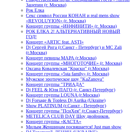
Зацепин (г. Москва)
Рок Елка
Секс символ России КОНАН и real mens show
«REVOLUYION» (г. Москва)
Концерт группы «ИНФИНИТИ» (г. Москва)
РОК ЕЛКА 2! АЛЬТЕРНАТИВНЫЙ НОВЫЙ
ГОД!
Концерт «ARTIC feat. ASTI»
Dj Сергей Рига (г.Санкт - Петербург) и MC Zali
(г.Москва)
Концерт певицы МАРА (г.Москва)
Концерт группы «МНОГОТОЧИЕ» (г. Москва)
Оксана Ковалевская "Краски" (г.Москва)
Концерт группы «5sta family» (г. Москва)
Мужское эротическое шоу "KaZanova"
Концерт группы "ТРИАДА"
Dj FEEL & Юля ПАГО (г. Санкт-Петербург)
Концерт группы LOUNA (г.Москва)
Dj Forsage & Topless Dj Aurika (Ukraine)
Show PLATINUM (г.Санкт - Петербург)
Концерт группы "ПсиХея" (г.Снакт-Петербург)
METELICA CLUB DAY Шоу двойников.
Концерт группы «КАСТА»
Милым Женщинам посвящается! Just man show