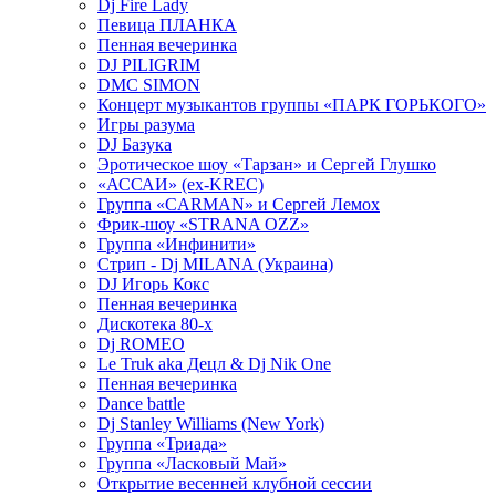
Dj Fire Lady
Певица ПЛАНКА
Пенная вечеринка
DJ PILIGRIM
DMC SIMON
Концерт музыкантов группы «ПАРК ГОРЬКОГО»
Игры разума
DJ Базука
Эротическое шоу «Тарзан» и Сергей Глушко
«АССАИ» (ex-KREC)
Группа «CARMAN» и Сергей Лемох
Фрик-шоу «STRANA OZZ»
Группа «Инфинити»
Стрип - Dj MILANA (Украина)
DJ Игорь Кокс
Пенная вечеринка
Дискотека 80-х
Dj ROMEO
Le Truk aka Децл & Dj Nik One
Пенная вечеринка
Dance battle
Dj Stanley Williams (New York)
Группа «Триада»
Группа «Ласковый Май»
Открытие весенней клубной сессии