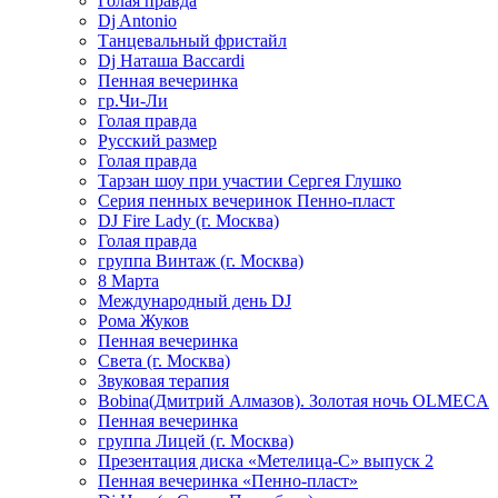
Голая правда
Dj Antonio
Танцевальный фристайл
Dj Наташа Baccardi
Пенная вечеринка
гр.Чи-Ли
Голая правда
Русский размер
Голая правда
Тарзан шоу при участии Сергея Глушко
Серия пенных вечеринок Пенно-пласт
DJ Fire Lady (г. Москва)
Голая правда
группа Винтаж (г. Москва)
8 Марта
Международный день DJ
Рома Жуков
Пенная вечеринка
Света (г. Москва)
Звуковая терапия
Bobina(Дмитрий Алмазов). Золотая ночь OLMECA
Пенная вечеринка
группа Лицей (г. Москва)
Презентация диска «Метелица-С» выпуск 2
Пенная вечеринка «Пенно-пласт»