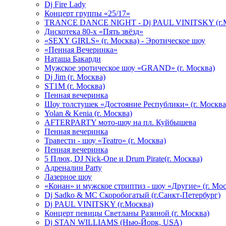
Dj Fire Lady
Концерт группы «25/17»
TRANCE DANCE NIGHT - Dj PAUL VINITSKY (г.М
Дискотека 80-х «Пять звёзд»
«SEXY GIRLS» (г. Москва) - Эротическое шоу
«Пенная Вечеринка»
Hаташа Бакарди
Мужское эротическое шоу «GRAND» (г. Москва)
Dj Jim (г. Москва)
ST1M (г. Москва)
Пенная вечеринка
Шоу толстушек «Достояние Республики» (г. Москва
Yolan & Kenia (г. Москва)
AFTERPARTY мото-шоу на пл. Куйбышева
Пенная вечеринка
Травести - шоу «Teatro» (г. Москва)
Пенная вечеринка
5 Плюх, DJ Nick-One и Drum Pirate(г. Москва)
Адреналин Party
Лазерное шоу
«Конан» и мужское стриптиз - шоу «Другие» (г. Мос
Dj Sadko & МС Скоробогатый (г.Санкт-Петербург)
Dj PAUL VINITSKY (г.Москва)
Концерт певицы Светланы Разиной (г. Москва)
Dj STAN WILLIAMS (Нью-Йорк, USA)