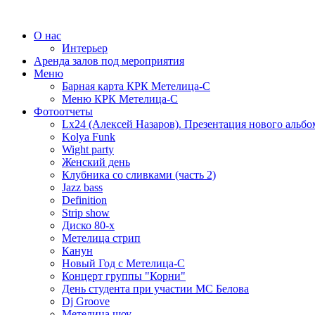
О нас
Интерьер
Аренда залов под мероприятия
Меню
Барная карта КРК Метелица-С
Меню КРК Метелица-С
Фотоотчеты
Lx24 (Алексей Назаров). Презентация нового альбо
Kolya Funk
Wight party
Женский день
Клубника со сливками (часть 2)
Jazz bass
Definition
Strip show
Диско 80-х
Метелица стрип
Канун
Новый Год с Метелица-С
Концерт группы "Корни"
День студента при участии МС Белова
Dj Groove
Метелица шоу