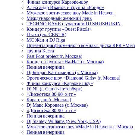
Финал конкурса Караоке-шоу
Александр Иванов и группа «Рондо»
Мужское эротическое шоу Made in Heaven
Международный женский день
TECHNO RAVE с участием DJ SHUSHUKIN
Концерт группы «Quest Pistols»
Птаха (ex. CENTR)
МС Жан и DJ Riga
Презентация фирменного компакт-диска КРК «Мет
группа Каста
Fast Foot project (г. Москва)
Концерт группы «На-На» (г. Москва)
Пенная вечеринка
Dj Богдан Кантимиров (г. Москва)
Эротическое шоу «Diamond Girls» (г. Москва)
Финал конкурса «Караоке-шоу»
Dj Nil (г. Санкт-Петербург)
«Дискотека 80-90–х гг.»
Карандаш (г. Москва)
Dj Макс Короваев (г. Москва)
«Дискотека 80-90–х гг.»
Пенная вечеринка
Dj Stanley Williams (New York, USA)
Мужское стриптиз шоу «Made in Heaven» г. Москва
Пенная вечеринка