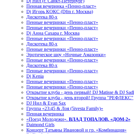
Dj Нил (г. Санкт-Петербург)
Пенная вечеринка «Пенно-пласт»
Dj Игорь КОКС (Dfm г. Москва)
Дискотека 80-х
Пенные вечеринки «Пенно-пласт»
Пенные вечеринки «Пенно-пласт»
Dj Анна Сахара г. Москва
Пенные вечеринки «Пенно-пласт»
Дискотека 80-х
Пенные вечеринки «Пенно-пласт»
Эротическое шоу «Ночные Амазонки»
Пенные вечеринки «Пенно-пласт»
Дискотека 80-х
Пенные вечеринки «Пенно-пласт»
Dj Kenia
Пенные вечеринки «Пенно-пласт»
Пенные вечеринки «Пенно-пласт»
Открытие клуба - день первый! DJ Matisse & DJ Sad
Открытие клуба - день второй! Группа "РЕФЛЕКС"
DJ Нил & Evan Sax
Группа «23:45 & Лоя (5ivesta Family)»
Пенная вечеринка
«Поезд Молодежи».
ВЛАД ТОПАЛОВ. «ДОМ-2»
Daimond Girls
Концерт Татьяны Ивановой и гр. «Комбинация»