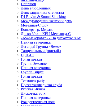
Definition
День влюбленных
День защитника отечества
DJ Boyko & Sound Shocking
Международный женский день
Метелица-С шоу
Концерт гр. Мираж
Диско 80-х в КРЦ Метелица-С
«Божья коровка» - На дискотеке 80-х
Пенная вечеринка
Легенда! Группа «Демо»
Танцевальный фристайл
Dj НИЛ
Голая правда
Группа Земляне
Пенная вечеринка
Группа Вирус
Голая правда
Тектоник party
Презентация диска клуба
Русская Ибица
Дискотека 80-х
Пенная вечеринка
Рождественская ночь