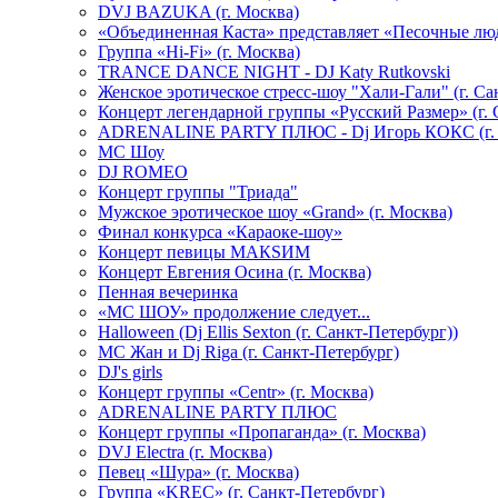
DVJ BAZUKA (г. Москва)
«Объединенная Каста» представляет «Песочные лю
Группа «Hi-Fi» (г. Москва)
TRANCE DANCE NIGHT - DJ Katy Rutkovski
Женское эротическое стресс-шоу "Хали-Гали" (г. Са
Концерт легендарной группы «Русский Размер» (г. 
ADRENALINE PARTY ПЛЮС - Dj Игорь КОКС (г. 
MC Шоу
DJ ROMEO
Концерт группы "Триада"
Мужское эротическое шоу «Grand» (г. Москва)
Финал конкурса «Караоке-шоу»
Концерт певицы МАКSИМ
Концерт Евгения Осина (г. Москва)
Пенная вечеринка
«МС ШОУ» продолжение следует...
Halloween (Dj Ellis Sexton (г. Санкт-Петербург))
МС Жан и Dj Riga (г. Санкт-Петербург)
DJ's girls
Концерт группы «Centr» (г. Москва)
ADRENALINE PARTY ПЛЮС
Концерт группы «Пропаганда» (г. Москва)
DVJ Electra (г. Москва)
Певец «Шура» (г. Москва)
Группа «KREC» (г. Санкт-Петербург)