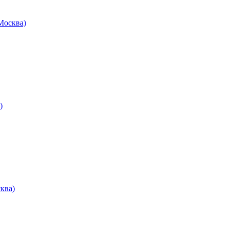
осква)
)
ква)