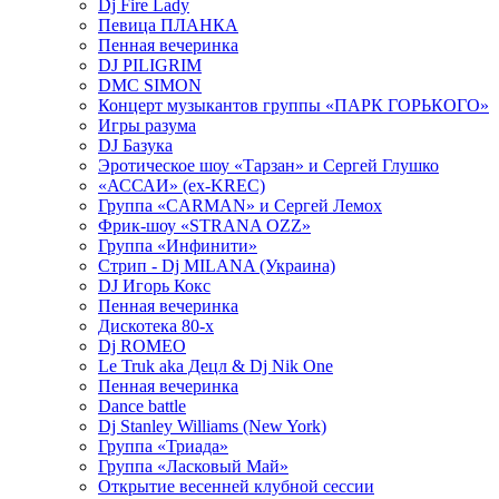
Dj Fire Lady
Певица ПЛАНКА
Пенная вечеринка
DJ PILIGRIM
DMC SIMON
Концерт музыкантов группы «ПАРК ГОРЬКОГО»
Игры разума
DJ Базука
Эротическое шоу «Тарзан» и Сергей Глушко
«АССАИ» (ex-KREC)
Группа «CARMAN» и Сергей Лемох
Фрик-шоу «STRANA OZZ»
Группа «Инфинити»
Стрип - Dj MILANA (Украина)
DJ Игорь Кокс
Пенная вечеринка
Дискотека 80-х
Dj ROMEO
Le Truk aka Децл & Dj Nik One
Пенная вечеринка
Dance battle
Dj Stanley Williams (New York)
Группа «Триада»
Группа «Ласковый Май»
Открытие весенней клубной сессии