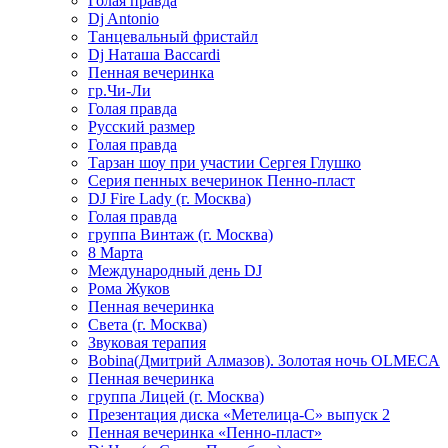
Голая правда
Dj Antonio
Танцевальный фристайл
Dj Наташа Baccardi
Пенная вечеринка
гр.Чи-Ли
Голая правда
Русский размер
Голая правда
Тарзан шоу при участии Сергея Глушко
Серия пенных вечеринок Пенно-пласт
DJ Fire Lady (г. Москва)
Голая правда
группа Винтаж (г. Москва)
8 Марта
Международный день DJ
Рома Жуков
Пенная вечеринка
Света (г. Москва)
Звуковая терапия
Bobina(Дмитрий Алмазов). Золотая ночь OLMECA
Пенная вечеринка
группа Лицей (г. Москва)
Презентация диска «Метелица-С» выпуск 2
Пенная вечеринка «Пенно-пласт»