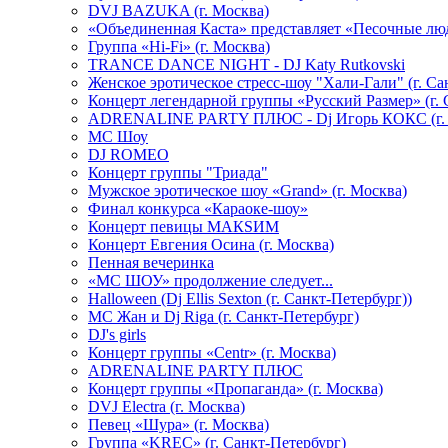
DVJ BAZUKA (г. Москва)
«Объединенная Каста» представляет «Песочные лю
Группа «Hi-Fi» (г. Москва)
TRANCE DANCE NIGHT - DJ Katy Rutkovski
Женское эротическое стресс-шоу "Хали-Гали" (г. Са
Концерт легендарной группы «Русский Размер» (г. 
ADRENALINE PARTY ПЛЮС - Dj Игорь КОКС (г. 
MC Шоу
DJ ROMEO
Концерт группы "Триада"
Мужское эротическое шоу «Grand» (г. Москва)
Финал конкурса «Караоке-шоу»
Концерт певицы МАКSИМ
Концерт Евгения Осина (г. Москва)
Пенная вечеринка
«МС ШОУ» продолжение следует...
Halloween (Dj Ellis Sexton (г. Санкт-Петербург))
МС Жан и Dj Riga (г. Санкт-Петербург)
DJ's girls
Концерт группы «Centr» (г. Москва)
ADRENALINE PARTY ПЛЮС
Концерт группы «Пропаганда» (г. Москва)
DVJ Electra (г. Москва)
Певец «Шура» (г. Москва)
Группа «KREC» (г. Санкт-Петербург)