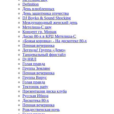
Definition
День влюбленных
День защитника отечества
DJ Boyko & Sound Shocking
Международный женский день
Метелица-С шоу
Концерт гр. Мираж
Диско 80-х в КРЦ Метелица-С
«Божья коровка» - На дискотеке 80-х
Пенная вечеринка
Легенда! Группа «Демо»
Танцевальный фристайл
Dj НИЛ
Голая правда
Группа Земляне
Пенная вечеринка
Группа Вирус
Голая правда
Тектоник party
Презентация диска клуба
Русская Ибица
Дискотека 80-х
Пенная вечеринка
Рождественская ночь