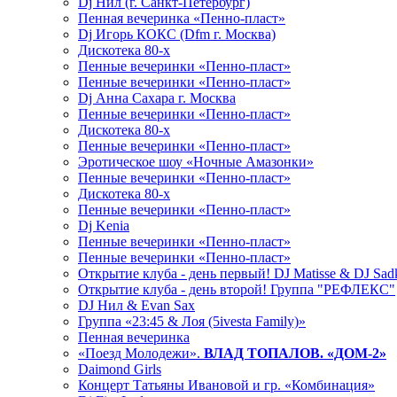
Dj Нил (г. Санкт-Петербург)
Пенная вечеринка «Пенно-пласт»
Dj Игорь КОКС (Dfm г. Москва)
Дискотека 80-х
Пенные вечеринки «Пенно-пласт»
Пенные вечеринки «Пенно-пласт»
Dj Анна Сахара г. Москва
Пенные вечеринки «Пенно-пласт»
Дискотека 80-х
Пенные вечеринки «Пенно-пласт»
Эротическое шоу «Ночные Амазонки»
Пенные вечеринки «Пенно-пласт»
Дискотека 80-х
Пенные вечеринки «Пенно-пласт»
Dj Kenia
Пенные вечеринки «Пенно-пласт»
Пенные вечеринки «Пенно-пласт»
Открытие клуба - день первый! DJ Matisse & DJ Sad
Открытие клуба - день второй! Группа "РЕФЛЕКС"
DJ Нил & Evan Sax
Группа «23:45 & Лоя (5ivesta Family)»
Пенная вечеринка
«Поезд Молодежи».
ВЛАД ТОПАЛОВ. «ДОМ-2»
Daimond Girls
Концерт Татьяны Ивановой и гр. «Комбинация»