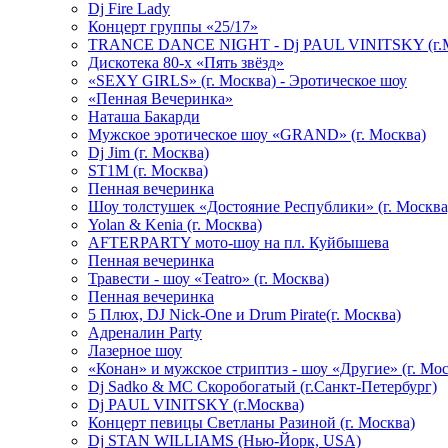
Dj Fire Lady
Концерт группы «25/17»
TRANCE DANCE NIGHT - Dj PAUL VINITSKY (г.М
Дискотека 80-х «Пять звёзд»
«SEXY GIRLS» (г. Москва) - Эротическое шоу
«Пенная Вечеринка»
Hаташа Бакарди
Мужское эротическое шоу «GRAND» (г. Москва)
Dj Jim (г. Москва)
ST1M (г. Москва)
Пенная вечеринка
Шоу толстушек «Достояние Республики» (г. Москва
Yolan & Kenia (г. Москва)
AFTERPARTY мото-шоу на пл. Куйбышева
Пенная вечеринка
Травести - шоу «Teatro» (г. Москва)
Пенная вечеринка
5 Плюх, DJ Nick-One и Drum Pirate(г. Москва)
Адреналин Party
Лазерное шоу
«Конан» и мужское стриптиз - шоу «Другие» (г. Мос
Dj Sadko & МС Скоробогатый (г.Санкт-Петербург)
Dj PAUL VINITSKY (г.Москва)
Концерт певицы Светланы Разиной (г. Москва)
Dj STAN WILLIAMS (Нью-Йорк, USA)