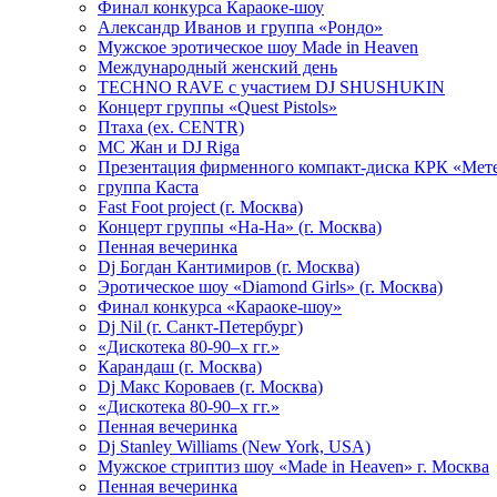
Финал конкурса Караоке-шоу
Александр Иванов и группа «Рондо»
Мужское эротическое шоу Made in Heaven
Международный женский день
TECHNO RAVE с участием DJ SHUSHUKIN
Концерт группы «Quest Pistols»
Птаха (ex. CENTR)
МС Жан и DJ Riga
Презентация фирменного компакт-диска КРК «Мет
группа Каста
Fast Foot project (г. Москва)
Концерт группы «На-На» (г. Москва)
Пенная вечеринка
Dj Богдан Кантимиров (г. Москва)
Эротическое шоу «Diamond Girls» (г. Москва)
Финал конкурса «Караоке-шоу»
Dj Nil (г. Санкт-Петербург)
«Дискотека 80-90–х гг.»
Карандаш (г. Москва)
Dj Макс Короваев (г. Москва)
«Дискотека 80-90–х гг.»
Пенная вечеринка
Dj Stanley Williams (New York, USA)
Мужское стриптиз шоу «Made in Heaven» г. Москва
Пенная вечеринка