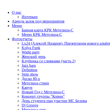
О нас
Интерьер
Аренда залов под мероприятия
Меню
Барная карта КРК Метелица-С
Меню КРК Метелица-С
Фотоотчеты
Lx24 (Алексей Назаров). Презентация нового альбо
Kolya Funk
Wight party
Женский день
Клубника со сливками (часть 2)
Jazz bass
Definition
Strip show
Диско 80-х
Метелица стрип
Канун
Новый Год с Метелица-С
Концерт группы "Корни"
День студента при участии МС Белова
Dj Groove
Метелица шоу