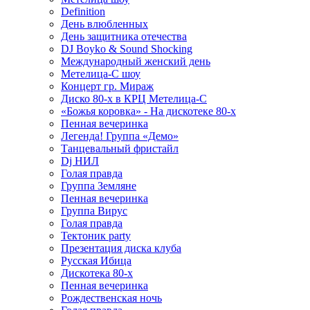
Definition
День влюбленных
День защитника отечества
DJ Boyko & Sound Shocking
Международный женский день
Метелица-С шоу
Концерт гр. Мираж
Диско 80-х в КРЦ Метелица-С
«Божья коровка» - На дискотеке 80-х
Пенная вечеринка
Легенда! Группа «Демо»
Танцевальный фристайл
Dj НИЛ
Голая правда
Группа Земляне
Пенная вечеринка
Группа Вирус
Голая правда
Тектоник party
Презентация диска клуба
Русская Ибица
Дискотека 80-х
Пенная вечеринка
Рождественская ночь