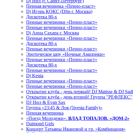
Dj Нил (г. Санкт-Петербург)
Пенная вечеринка «Пенно-пласт»
Dj Игорь КОКС (Dfm г. Москва)
Дискотека 80-х
Пенные вечеринки «Пенно-пласт»
Пенные вечеринки «Пенно-пласт»
Dj Анна Сахара г. Москва
Пенные вечеринки «Пенно-пласт»
Дискотека 80-х
Пенные вечеринки «Пенно-пласт»
Эротическое шоу «Ночные Амазонки»
Пенные вечеринки «Пенно-пласт»
Дискотека 80-х
Пенные вечеринки «Пенно-пласт»
Dj Kenia
Пенные вечеринки «Пенно-пласт»
Пенные вечеринки «Пенно-пласт»
Открытие клуба - день первый! DJ Matisse & DJ Sad
Открытие клуба - день второй! Группа "РЕФЛЕКС"
DJ Нил & Evan Sax
Группа «23:45 & Лоя (5ivesta Family)»
Пенная вечеринка
«Поезд Молодежи».
ВЛАД ТОПАЛОВ. «ДОМ-2»
Daimond Girls
Концерт Татьяны Ивановой и гр. «Комбинация»