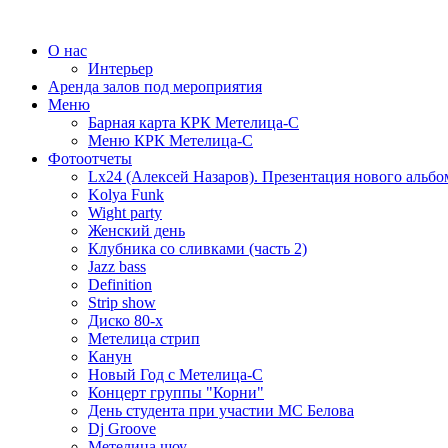
О нас
Интерьер
Аренда залов под мероприятия
Меню
Барная карта КРК Метелица-С
Меню КРК Метелица-С
Фотоотчеты
Lx24 (Алексей Назаров). Презентация нового альбо
Kolya Funk
Wight party
Женский день
Клубника со сливками (часть 2)
Jazz bass
Definition
Strip show
Диско 80-х
Метелица стрип
Канун
Новый Год с Метелица-С
Концерт группы "Корни"
День студента при участии МС Белова
Dj Groove
Метелица шоу