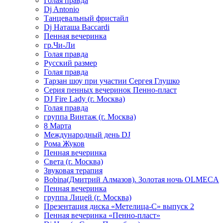
Голая правда
Dj Antonio
Танцевальный фристайл
Dj Наташа Baccardi
Пенная вечеринка
гр.Чи-Ли
Голая правда
Русский размер
Голая правда
Тарзан шоу при участии Сергея Глушко
Серия пенных вечеринок Пенно-пласт
DJ Fire Lady (г. Москва)
Голая правда
группа Винтаж (г. Москва)
8 Марта
Международный день DJ
Рома Жуков
Пенная вечеринка
Света (г. Москва)
Звуковая терапия
Bobina(Дмитрий Алмазов). Золотая ночь OLMECA
Пенная вечеринка
группа Лицей (г. Москва)
Презентация диска «Метелица-С» выпуск 2
Пенная вечеринка «Пенно-пласт»