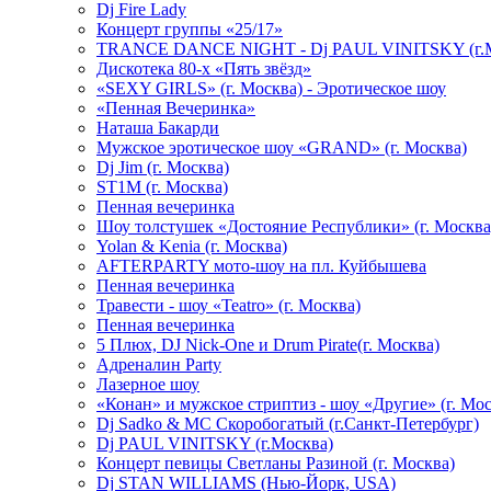
Dj Fire Lady
Концерт группы «25/17»
TRANCE DANCE NIGHT - Dj PAUL VINITSKY (г.М
Дискотека 80-х «Пять звёзд»
«SEXY GIRLS» (г. Москва) - Эротическое шоу
«Пенная Вечеринка»
Hаташа Бакарди
Мужское эротическое шоу «GRAND» (г. Москва)
Dj Jim (г. Москва)
ST1M (г. Москва)
Пенная вечеринка
Шоу толстушек «Достояние Республики» (г. Москва
Yolan & Kenia (г. Москва)
AFTERPARTY мото-шоу на пл. Куйбышева
Пенная вечеринка
Травести - шоу «Teatro» (г. Москва)
Пенная вечеринка
5 Плюх, DJ Nick-One и Drum Pirate(г. Москва)
Адреналин Party
Лазерное шоу
«Конан» и мужское стриптиз - шоу «Другие» (г. Мос
Dj Sadko & МС Скоробогатый (г.Санкт-Петербург)
Dj PAUL VINITSKY (г.Москва)
Концерт певицы Светланы Разиной (г. Москва)
Dj STAN WILLIAMS (Нью-Йорк, USA)