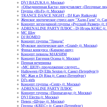
DVJ BAZUKA (г. Москва)
«Объединенная Каста» представляет «Песочные лю
Группа «Hi-Fi» (г. Москва)
TRANCE DANCE NIGHT - DJ Katy Rutkovski
Женское эротическое стресс-шоу "Хали-Гали" (г. Са
Концерт легендарной группы «Русский Размер» (г. 
ADRENALINE PARTY ПЛЮС - Dj Игорь КОКС (г. 
MC Шоу
DJ ROMEO
Концерт группы "Триада"
Мужское эротическое шоу «Grand» (г. Москва)
Финал конкурса «Караоке-шоу»
Концерт певицы МАКSИМ
Концерт Евгения Осина (г. Москва)
Пенная вечеринка
«МС ШОУ» продолжение следует...
Halloween (Dj Ellis Sexton (г. Санкт-Петербург))
МС Жан и Dj Riga (г. Санкт-Петербург)
DJ's girls
Концерт группы «Centr» (г. Москва)
ADRENALINE PARTY ПЛЮС
Концерт группы «Пропаганда» (г. Москва)
DVJ Electra (г. Москва)
Певец «Шура» (г. Москва)
Группа «KREC» (г. Санкт-Петербург)