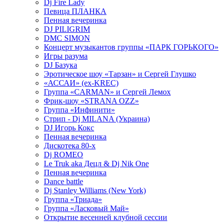
Dj Fire Lady
Певица ПЛАНКА
Пенная вечеринка
DJ PILIGRIM
DMC SIMON
Концерт музыкантов группы «ПАРК ГОРЬКОГО»
Игры разума
DJ Базука
Эротическое шоу «Тарзан» и Сергей Глушко
«АССАИ» (ex-KREC)
Группа «CARMAN» и Сергей Лемох
Фрик-шоу «STRANA OZZ»
Группа «Инфинити»
Стрип - Dj MILANA (Украина)
DJ Игорь Кокс
Пенная вечеринка
Дискотека 80-х
Dj ROMEO
Le Truk aka Децл & Dj Nik One
Пенная вечеринка
Dance battle
Dj Stanley Williams (New York)
Группа «Триада»
Группа «Ласковый Май»
Открытие весенней клубной сессии