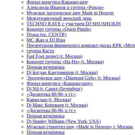
Финал конкурса Караоке-шоу
Александр Иванов и группа «Рондо»
Мужское эротическое шоу Made in Heaven
Международный женский день
TECHNO RAVE с участием DJ SHUSHUKIN
Концерт группы «Quest Pistols»
Птаха (ex. CENTR)
МС Жан и DJ Riga
Презентация фирменного компакт-диска КРК «Мет
группа Каста
Fast Foot project (г. Москва)
Концерт группы «На-На» (г. Москва)
Пенная вечеринка
Dj Богдан Кантимиров (г. Москва)
Эротическое шоу «Diamond Girls» (г. Москва)
Финал конкурса «Караоке-шоу»
Dj Nil (г. Санкт-Петербург)
«Дискотека 80-90–х гг.»
Карандаш (г. Москва)
Dj Макс Короваев (г. Москва)
«Дискотека 80-90–х гг.»
Пенная вечеринка
Dj Stanley Williams (New York, USA)
Мужское стриптиз шоу «Made in Heaven» г. Москва
Пенная вечеринка