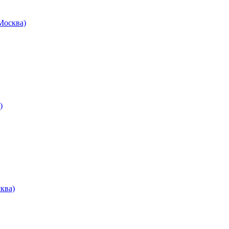
осква)
)
ква)