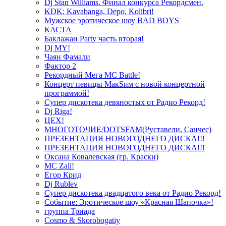
Dj Stan Williams. Финал конкурса Рекордсмен.
KDK: Kavabanga, Depo, Kolibri!
Мужское эротическое шоу BAD BOYS
КАСТА
Баклажан Party часть вторая!
Dj MY!
Чаян Фамали
Фактор 2
Рекордный Мега МС Battle!
Концерт певицы МакSим с новой концертной
программой!
Супер дискотека девяностых от Радио Рекорд!
Dj Riga!
ЦЕХ!
МНОГОТОЧИЕ/DOTSFAM(Руставели, Санчес)
ПРЕЗЕНТАЦИЯ НОВОГОДНЕГО ДИСКА!!!
ПРЕЗЕНТАЦИЯ НОВОГОДНЕГО ДИСКА!!!
Оксана Ковалевская (гр. Краски)
MC Zali!
Егор Крид
Dj Rublev
Супер дискотека двадцатого века от Радио Рекорд!
Событие: Эротическое шоу «Красная Шапочка»!
группа Триада
Cosmo & Skorobogatiy