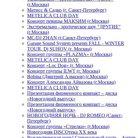
(г.Москва)
Матисс & Садко (г. Санкт-Петербург)
METELICA CLUB DAY
Концерт певицы МАКSИМ (г.Москва)
Экстремально - эротическое шоу "ДРУГИЕ"
(г.Москва)
МС/DJ ZHAN (г.Санкт-Петербург)
Garage Sound System presents FALL - WINTER
TOUR, Dj SUHOV (г. Москва)
Концерт группы «PLAZMA» (г.Москва)
METELICA CLUB DAY
Концерт «Loc Dog» (г. Москва)
Концерт группы ILWT (г. Москва)
Bobina (Дмитрий Алмазов) (г.Москва)
Концерт Александра Айвазова (г.Москва)
METELICA CLUB DAY
Презентация фирменного компакт – диска
«Новогодний выпуск»
Презентация фирменного компакт – диска
«Новогодний выпуск»
НОВОГОДНЯЯ НОЧЬ - DJ ROMEO (Санкт-
Петербург)
Концерт группы «Стрелки» (г.Москва)
Новогодняя DISCOтека ХХ века
Рождественская ночь! Специальный гость – Антон