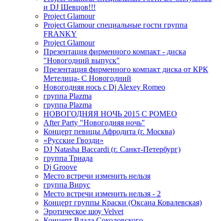
и DJ Шевцов!!!
Project Glamour
Project Glamour специальные гости группа
FRANKY
Project Glamour
Презентация фирменного компакт - диска
"Новогодний выпуск"
Презентация фирменного компакт диска от КРК
Метелица- С Новогодний
Новогодняя нось с Dj Alexey Romeo
группа Plazma
группа Plazma
НОВОГОДНЯЯ НОЧЬ 2015 C РОМЕО
After Party "Новогодняя ночь"
Концерт певицы Афродита (г. Москва)
«Русские Гвозди»
DJ Natasha Baccardi (г. Санкт-Петербург)
группа Триада
Dj Groove
Место встречи изменить нельзя
группа Вирус
Место встречи изменить нельзя - 2
Концерт группы Краски (Оксана Ковалевская)
Эротическое шоу Velvet
Концерт Влада Соколовского