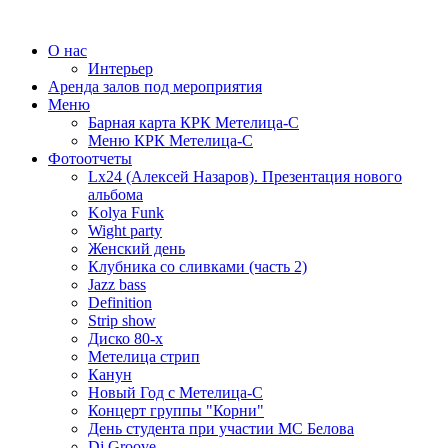
О нас
Интерьер
Аренда залов под мероприятия
Меню
Барная карта КРК Метелица-С
Меню КРК Метелица-С
Фотоотчеты
Lx24 (Алексей Назаров). Презентация нового
альбома
Kolya Funk
Wight party
Женский день
Клубника со сливками (часть 2)
Jazz bass
Definition
Strip show
Диско 80-х
Метелица стрип
Канун
Новый Год с Метелица-С
Концерт группы "Корни"
День студента при участии МС Белова
Dj Groove