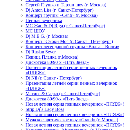
Сергей Глушко и Тарзан шоу (г. Москва)
Dj Anton Liss (г. Санкт-Петербург)
Концерт группы «Centr» (г. Москва)
Пенная вечерника
МС Жан & Dj Riga (г. Санкт-Петербург)
МС ШОУ
Dj M.E.G. (г. Москва)
Концерт "Смоки Мо" (г. Санкт - Петербург)
Концерт легендарной группы «Волга – Волга»
Dj Ruslan Sever
Певица Планка (г.Москва)
Дискотека 80/90-х «Пять Звезд»
Презентация летней серии пенных вечеринок
«ПЛЯЖ»!
Dj Nil (г. Санкт - Петербург)
Презентация летней серии пенных вечеринок
«ПЛЯЖ»!
Матисс & Садко (г. Санкт-Петербург)
Дискотека 80/90-х «Пять Звезд»
Новая летняя серия пенных вечеринок «ПЛЯЖ»!
Strip Dj`s Lady Boss
Новая летняя серия пенных вечеринок «ПЛЯЖ»!
Мужское эротическое шоу «Grand» (г. Москва)
Новая летняя серия пенных вечеринок «ПЛЯЖ»!