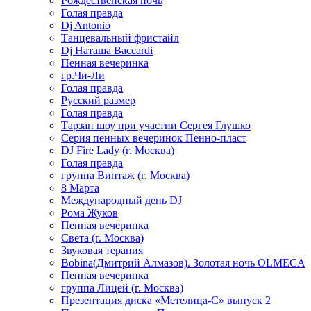
Рождественская ночь
Голая правда
Dj Antonio
Танцевальный фристайл
Dj Наташа Baccardi
Пенная вечеринка
гр.Чи-Ли
Голая правда
Русский размер
Голая правда
Тарзан шоу при участии Сергея Глушко
Серия пенных вечеринок Пенно-пласт
DJ Fire Lady (г. Москва)
Голая правда
группа Винтаж (г. Москва)
8 Марта
Международный день DJ
Рома Жуков
Пенная вечеринка
Света (г. Москва)
Звуковая терапия
Bobina(Дмитрий Алмазов). Золотая ночь OLMECA
Пенная вечеринка
группа Лицей (г. Москва)
Презентация диска «Метелица-С» выпуск 2