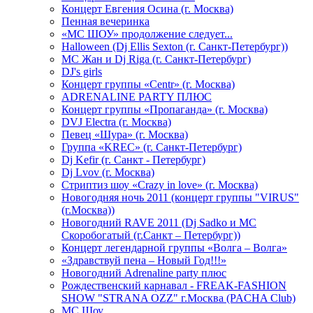
Концерт Евгения Осина (г. Москва)
Пенная вечеринка
«МС ШОУ» продолжение следует...
Halloween (Dj Ellis Sexton (г. Санкт-Петербург))
МС Жан и Dj Riga (г. Санкт-Петербург)
DJ's girls
Концерт группы «Centr» (г. Москва)
ADRENALINE PARTY ПЛЮС
Концерт группы «Пропаганда» (г. Москва)
DVJ Electra (г. Москва)
Певец «Шура» (г. Москва)
Группа «KREC» (г. Санкт-Петербург)
Dj Kefir (г. Санкт - Петербург)
Dj Lvov (г. Москва)
Стриптиз шоу «Crazy in love» (г. Москва)
Новогодняя ночь 2011 (концерт группы "VIRUS"
(г.Москва))
Новогодний RAVE 2011 (Dj Sadko и MC
Скоробогатый (г.Санкт – Петербург))
Концерт легендарной группы «Волга – Волга»
«Здравствуй пена – Новый Год!!!»
Новогодний Adrenaline party плюс
Рождественский карнавал - FREAK-FASHION
SHOW "STRANA OZZ" г.Москва (PACHA Club)
MC Шоу