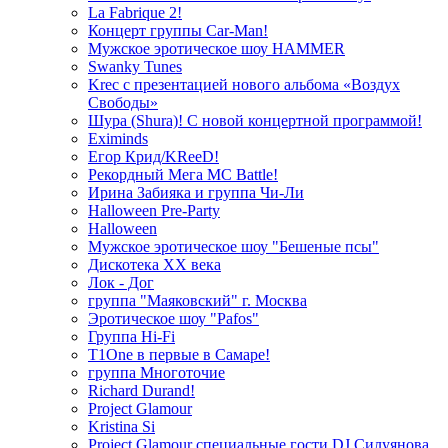
La Fabrique 2!
Концерт группы Car-Man!
Мужское эротическое шоу HAMMER
Swanky Tunes
Krec с презентацией нового альбома «Воздух
Свободы»
Шура (Shura)! С новой концертной программой!
Eximinds
Егор Крид/KReeD!
Рекордный Мега МС Battle!
Ирина Забияка и группа Чи-Ли
Halloween Pre-Party
Halloween
Мужское эротическое шоу "Бешеные псы"
Дискотека ХХ века
Лок - Дог
группа "Маяковский" г. Москва
Эротическое шоу "Pafos"
Группа Hi-Fi
T1One в первые в Самаре!
группа Многоточие
Richard Durand!
Project Glamour
Kristina Si
Project Glamour специальные гости DJ Силуянова