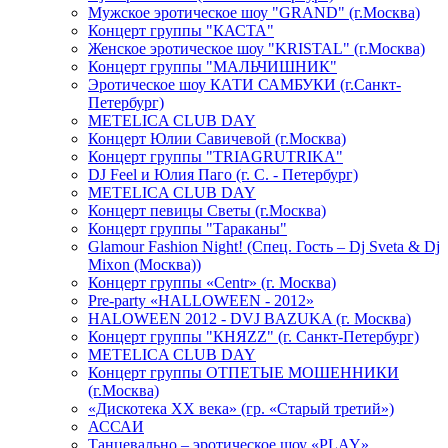
Мужское эротическое шоу "GRAND" (г.Москва)
Концерт группы "КАСТА"
Женское эротическое шоу "KRISTAL" (г.Москва)
Концерт группы "МАЛЬЧИШНИК"
Эротическое шоу КАТИ САМБУКИ (г.Санкт-
Петербург)
METELICA CLUB DAY
Концерт Юлии Савичевой (г.Москва)
Концерт группы "TRIAGRUTRIKA"
DJ Feel и Юлия Паго (г. С. - Петербург)
METELICA CLUB DAY
Концерт певицы Светы (г.Москва)
Концерт группы "Тараканы"
Glamour Fashion Night! (Спец. Гость – Dj Sveta & Dj
Mixon (Москва))
Концерт группы «Centr» (г. Москва)
Pre-party «HALLOWEEN - 2012»
HALOWEEN 2012 - DVJ BAZUKA (г. Москва)
Концерт группы "КНЯZZ" (г. Санкт-Петербург)
METELICA CLUB DAY
Концерт группы ОТПЕТЫЕ МОШЕННИКИ
(г.Москва)
«Дискотека ХХ века» (гр. «Старый третий»)
АССАИ
Танцевально – эротическое шоу «PLAY»