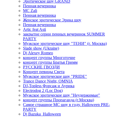
Эротическое шоу GRAND
Пенная вечеринка
MC Zali
Пенная вечеринка
Женское эротическое Эрика шоу
Пенная вечеринка
Artic feat Asti
закрытие серии пенных вечеринок SUMMER
PARTY
Мужское эротическое шоу "ТЕНИ" (г. Москва)
Slade show (Ukraine)
Dj Alexey Romeo
концерт группы Многоточие
концерт группы Братья Гримм
РУССКИЕ ГВОЗДИ
Концерт певицы Света
Мужское эротическое шоу "PRIDE"
Trance Dance Night, OMNIA
DJ-Topless Форсаж и Аурика
Electrodog 2 (Loc Dog)
Мужское эротическое шоу "Неудержимые"
концерт группы Пропаганда (г.Москва)
Самое страшное МС шоу в году. Halloween PRE-
PARTY
Dj Bazuka_Halloween