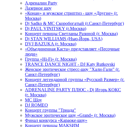
Адреналин Party
Лазерное шоу
«Конан» и мужское стриптиз - шоу «Другие» (г.
Москва)
Dj Sadko & МС Скоробогатый (г.Санкт-Петербург)
Dj PAUL VINITSKY (г.Москва)
Концерт певицы Светланы Разиной (г. Москва)
Dj STAN WILLIAMS (Нью-Йорк, USA)
DVJ BAZUKA (г. Москва)
«Объединенная Каста» представляет «Песочные
люди»
Группа «Hi-Fi» (г. Москва)
TRANCE DANCE NIGHT - DJ Katy Rutkovski
Женское эротическое стресс-шоу "Хали-Гали" (г.
Санкт-Петербург)
Концерт легендарной группы «Русский Размер» (г.
Санкт-Петербург)
ADRENALINE PARTY ПЛЮС - Dj Игорь КОКС
(г. Москва)
MC Шоу
DJ ROMEO
Концерт группы "Триада"
Мужское эротическое шоу «Grand» (г. Москва)
Финал конкурса «Караоке-шоу»
Концерт певицы МАКSИМ