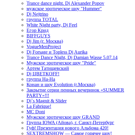
Trance dance night. Dj Alexander Popov
мужское эротическое шоу "Hummer"
Dj Nejtrino
группа TOTAL
White Night party, Dj Feel
Егор Крид
BIFFGUYS
Dj Jim (г. Москва)
VogueMenProject
Dj Forsage и Topless Dj Aurika
Trance Dance Night, Dj Damian Wasse 5.07.14
Мужское эротическое шоу "Pride"
Артем Татищевский
Dj ЦВЕТКOFF!
группа На-На
Конан и шоу Evolution (г.Москва)
Закрытие серии пенных вечеринок «SUMMER
PARTY»!!!
Dj`s Magnit & Slider
La Fabrique!
MC Doni
Мужское эротическое шоу GRAND
Группа IOWA (Айова), г. Санкт-Петербург
Гуф! Презентация нового Альбома 420!
SEXTREMSHOW — Самое горячее шоу!