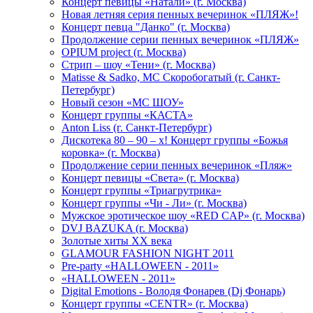
Концерт певицы «Натали» (г. Москва)
Новая летняя серия пенных вечеринок «ПЛЯЖ»!
Концерт певца "Данко" (г. Москва)
Продолжение серии пенных вечеринок «ПЛЯЖ»
OPIUM project (г. Москва)
Стрип – шоу «Тени» (г. Москва)
Matissе & Sadko, MC Скоробогатый (г. Санкт-
Петербург)
Новый сезон «МС ШОУ»
Концерт группы «КАСТА»
Anton Liss (г. Санкт-Петербург)
Дискотека 80 – 90 – х! Концерт группы «Божья
коровка» (г. Москва)
Продолжение серии пенных вечеринок «Пляж»
Концерт певицы «Света» (г. Москва)
Концерт группы «Триагрутрика»
Концерт группы «Чи - Ли» (г. Москва)
Мужское эротическое шоу «RED CAP» (г. Москва)
DVJ BAZUKA (г. Москва)
Золотые хиты XX века
GLAMOUR FASHION NIGHT 2011
Pre-party «HALLOWEEN - 2011»
«HALLOWEEN - 2011»
Digital Emotions - Володя Фонарев (Dj Фонарь)
Концерт группы «CENTR» (г. Москва)