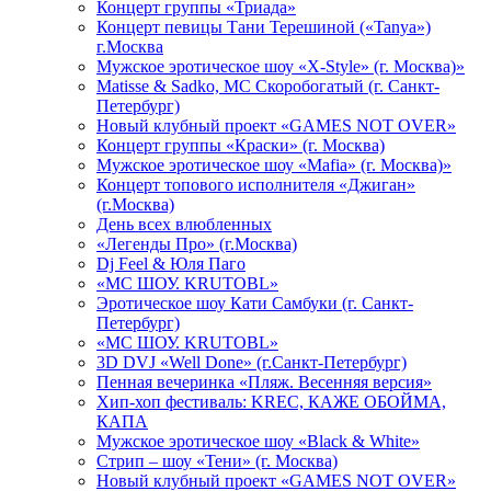
Концерт группы «Триада»
Концерт певицы Тани Терешиной («Tanya»)
г.Москва
Мужское эротическое шоу «X-Style» (г. Москва)»
Matissе & Sadko, MC Скоробогатый (г. Санкт-
Петербург)
Новый клубный проект «GAMES NOT OVER»
Концерт группы «Краски» (г. Москва)
Мужское эротическое шоу «Mafia» (г. Москва)»
Концерт топового исполнителя «Джиган»
(г.Москва)
День всех влюбленных
«Легенды Про» (г.Москва)
Dj Feel & Юля Паго
«МС ШОУ. KRUTOBL»
Эротическое шоу Кати Самбуки (г. Санкт-
Петербург)
«МС ШОУ. KRUTOBL»
3D DVJ «Well Done» (г.Санкт-Петербург)
Пенная вечеринка «Пляж. Весенняя версия»
Хип-хоп фестиваль: KREC, КАЖЕ ОБОЙМА,
КАПА
Мужское эротическое шоу «Black & White»
Стрип – шоу «Тени» (г. Москва)
Новый клубный проект «GAMES NOT OVER»