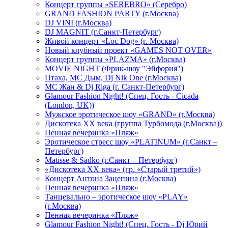
Концерт группы «SEREBRO» (Серебро)
GRAND FASHION PARTY (г.Москва)
DJ VINI (г.Москва)
DJ MAGNIT (г.Санкт-Петербург)
Живой концерт «Loc Dog» (г. Москва)
Новый клубный проект «GAMES NOT OVER»
Концерт группы «PLAZMA» (г.Москва)
MOVIE NIGHT (Фрик-шоу "Эйфория")
Птаха, МС Дым, Dj Nik One (г.Москва)
МС Жан & Dj Riga (г. Санкт-Петербург)
Glamour Fashion Night! (Спец. Гость - Cicada
(London, UK))
Мужское эротическое шоу «GRAND» (г.Москва)
Дискотека XX века (группа Турбомода (г.Москва))
Пенная вечеринка «Пляж»
Эротическое стресс шоу «PLATINUM» (г.Санкт –
Петербург)
Matisse & Sadko (г.Санкт – Петербург)
«Дискотека ХХ века» (гр. «Старый третий»)
Концерт Антона Зацепина (г.Москва)
Пенная вечеринка «Пляж»
Танцевально – эротическое шоу «PLAY»
(г.Москва)
Пенная вечеринка «Пляж»
Glamour Fashion Night! (Спец. Гость - Dj Юрий