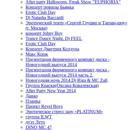
After party Halloween, Freak Show "EUPHORIA"
Концерт певицы Бьянка
Erotic Club Day
Dj Natasha Baccardi
Эротический театр «Сергей Глушко и Тарзан-шоу»
(г. Москва)
концерт Johny Boy
Trance Dance Night. Dj FEEL
Erotic Club Day
Концерт Дмитрия Колдуна
Макс Корж
Презентация фирменного компакт диска -
Новогодний выпуск 2014
Презентация фирменного компакт диска -
Новогодний выпуск 2014 часть 2.
Новогодняя ночь 2014.Dj Riga & MC Zali
Группа Краски(Оксана Ковалевская)
After Party New Year 2014
Данко
Планка
Проект Revel Boys
Эротическое стресс шоу «PLATINUM»
группа ILWT
дуэт Лето
DINO MC 47