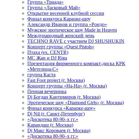
Группа «Триада»
Группа «Ласковый Май»
Открытие весенней клубной сессии
Финал конкурса Караоке-шоу
Александр Иванов и группа «Рондо»
Мужское эротическое шоу Made in Heaven
Международный женский день
TECHNO RAVE с участием DJ SHUSHUKIN
Концерт группы «Quest Pistols»
Птаха (ex. CENTR)
МС Жан и DJ Riga
Презентация фирменного компакт-диска КРК
«Метелица-С»
группа Каста
Fast Foot project (г. Москва)
Концерт группы «На-На» (г. Москва)
Пенная вечеринка
Dj Богдан Кантимиров (г. Москва)
Эротическое шоу «Diamond Girls» (г. Москва)
Финал конкурса «Караоке-шоу»
Dj Nil (г. Санкт-Петербург)
«Дискотека 80-90–х гг.»
Карандаш (г. Москва)
Dj Макс Короваев (г. Москва)
«Дискотека 80-90–х гг.»