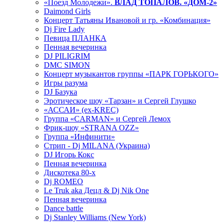
«Поезд Молодежи».
ВЛАД ТОПАЛОВ. «ДОМ-2»
Daimond Girls
Концерт Татьяны Ивановой и гр. «Комбинация»
Dj Fire Lady
Певица ПЛАНКА
Пенная вечеринка
DJ PILIGRIM
DMC SIMON
Концерт музыкантов группы «ПАРК ГОРЬКОГО»
Игры разума
DJ Базука
Эротическое шоу «Тарзан» и Сергей Глушко
«АССАИ» (ex-KREC)
Группа «CARMAN» и Сергей Лемох
Фрик-шоу «STRANA OZZ»
Группа «Инфинити»
Стрип - Dj MILANA (Украина)
DJ Игорь Кокс
Пенная вечеринка
Дискотека 80-х
Dj ROMEO
Le Truk aka Децл & Dj Nik One
Пенная вечеринка
Dance battle
Dj Stanley Williams (New York)