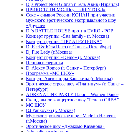
Dj's Project Noel Gitman г.Тель-Авив (Израиль)
ПРИКОЛИТИ МС-Шоу – «КРУТОБЛ»
Секс – символ России КОНАН при участии
мужского эротического экстримального шоу
«Другие»
Dj`s BATTLE HOUSE против EVRO - POP
Концерт группы «5sta family» (г. Москва)
Концерт группы "ТРИАГРУТРИКА"
Dj Feel & Юля Паго (г. Санкт - Петербург)
Dj Fire Lady (г.Москва)
Концерт группы «Demo» (г. Москва)
Пенная вечеринка
Dj Alexey Romeo (г. Санкт – Петербург)
Программа «МС ШОУ»
Концерт Александра Барыкина (г. Москва)
Эротическое стресс шоу «Платинум» (г. Санкт –
Петербург)
ADRENALINE PARTY Плюс – Women Dance
Скандальное концертное шоу "Репера СЯВА"
МС ШОУ
DJ Yankovski (г. Москва)
Мужское эротическое шоу «Made in Heaven»
(г.Москва)
Эротическое шоу «Джакомо Казанова»
Adrenaline party плюс