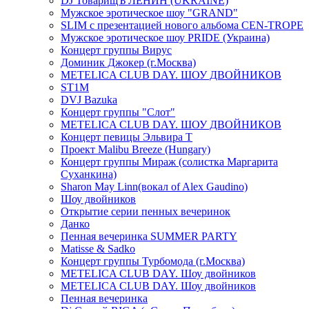
DJ ТоварищЪ ЛЕНИН (UKRAINE)
Мужское эротическое шоу "GRAND"
SLIM с презентацией нового альбома CEN-TROPE
Мужское эротическое шоу PRIDE (Украина)
Концерт группы Вирус
Доминик Джокер (г.Москва)
METELICA CLUB DAY. ШОУ ДВОЙНИКОВ
ST1M
DVJ Bazuka
Концерт группы "Слот"
METELICA CLUB DAY. ШОУ ДВОЙНИКОВ
Концерт певицы Эльвира Т
Проект Malibu Breeze (Hungary)
Концерт группы Мираж (солистка Маргарита
Суханкина)
Sharon May Linn(вокал of Alex Gaudino)
Шоу двойников
Открытие серии пенных вечеринок
Данко
Пенная вечеринка SUMMER PARTY
Matisse & Sadko
Концерт группы Турбомода (г.Москва)
METELICA CLUB DAY. Шоу двойников
METELICA CLUB DAY. Шоу двойников
Пенная вечеринка