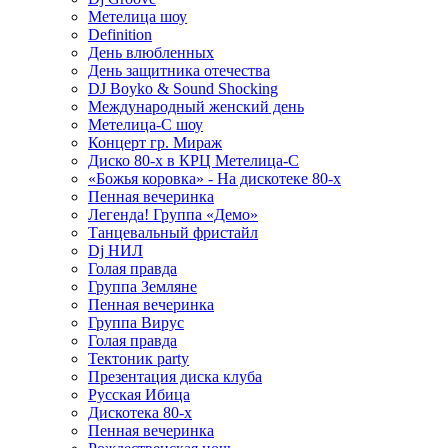
Метелица шоу
Definition
День влюбленных
День защитника отечества
DJ Boyko & Sound Shocking
Международный женский день
Метелица-С шоу
Концерт гр. Мираж
Диско 80-х в КРЦ Метелица-С
«Божья коровка» - На дискотеке 80-х
Пенная вечеринка
Легенда! Группа «Демо»
Танцевальный фристайл
Dj НИЛ
Голая правда
Группа Земляне
Пенная вечеринка
Группа Вирус
Голая правда
Тектоник party
Презентация диска клуба
Русская Ибица
Дискотека 80-х
Пенная вечеринка