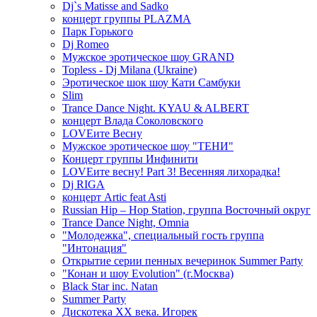
Dj`s Matisse and Sadko
концерт группы PLAZMA
Парк Горького
Dj Romeo
Мужское эротическое шоу GRAND
Topless - Dj Milana (Ukraine)
Эротическое шок шоу Кати Самбуки
Slim
Trance Dance Night. KYAU & ALBERT
концерт Влада Соколовского
LOVEите Весну
Мужское эротическое шоу "ТЕНИ"
Концерт группы Инфинити
LOVEите весну! Part 3! Весенняя лихорадка!
Dj RIGA
концерт Artic feat Asti
Russian Hip – Hop Station, группа Восточный округ
Trance Dance Night, Omnia
"Молодежка", специальный гость группа
"Интонация"
Открытие серии пенных вечеринок Summer Party
"Конан и шоу Evolution" (г.Москва)
Black Star inc. Natan
Summer Party
Дискотека ХХ века. Игорек