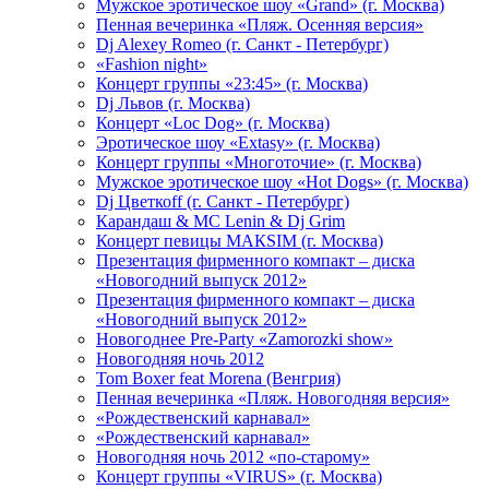
Мужское эротическое шоу «Grand» (г. Москва)
Пенная вечеринка «Пляж. Осенняя версия»
Dj Alexey Romeo (г. Санкт - Петербург)
«Fashion night»
Концерт группы «23:45» (г. Москва)
Dj Львов (г. Москва)
Концерт «Loc Dog» (г. Москва)
Эротическое шоу «Extasy» (г. Москва)
Концерт группы «Многоточие» (г. Москва)
Мужское эротическое шоу «Hot Dogs» (г. Москва)
Dj Цветкоff (г. Санкт - Петербург)
Карандаш & МС Lenin & Dj Grim
Концерт певицы МАКSIМ (г. Москва)
Презентация фирменного компакт – диска
«Новогодний выпуск 2012»
Презентация фирменного компакт – диска
«Новогодний выпуск 2012»
Новогоднее Pre-Party «Zamorozki show»
Новогодняя ночь 2012
Tom Boxer feat Morena (Венгрия)
Пенная вечеринка «Пляж. Новогодняя версия»
«Рождественский карнавал»
«Рождественский карнавал»
Новогодняя ночь 2012 «по-старому»
Концерт группы «VIRUS» (г. Москва)