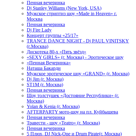
Пенная вечеринка
Dj Stanley Williams (New York, USA)
Мужское стриптиз шоу «Made in Heaven» г.
Москва
Пенная вечеринка
Dj Fire Lady
Концерт группы «25/17»
TRANCE DANCE NIGHT - Dj PAUL VINITSKY
(г.Москва)
Дискотека 80-х «Пять звёзд»
«SEXY GIRLS» (г. Москва) - Эротическое шоу
«Пенная Вечеринка»
Hаташа Бакарди
Мужское эротическое шоу «GRAND» (г. Москва)
Dj Jim (г. Москва)
ST1M (г. Москва)
Пенная вечеринка
Шоу толстушек «Достояние Республики» (г.
Москва)
Yolan & Kenia (г. Москва)
AFTERPARTY мото-шоу на пл. Куйбышева
Пенная вечеринка
Травести - шоу «Teatro» (г. Москва)
Пенная вечеринка
5 Плюх, DJ Nick-One и Drum Pirate(г. Москва)