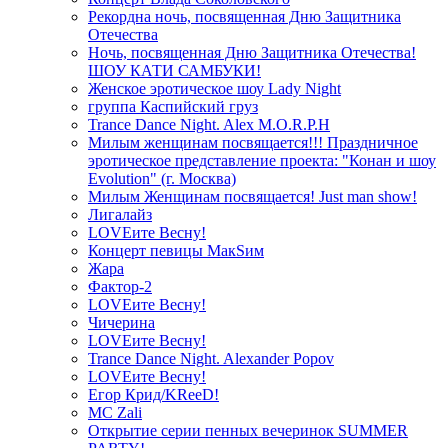
Рекордна ночь, посвященная Дню Защитника
Отечества
Ночь, посвященная Дню Защитника Отечества!
ШОУ КАТИ САМБУКИ!
Женское эротическое шоу Lady Night
группа Каспийский груз
Trance Dance Night. Alex M.O.R.P.H
Милым женщинам посвящается!!! Праздничное
эротическое представление проекта: "Конан и шоу
Evolution" (г. Москва)
Милым Женщинам посвящается! Just man show!
Лигалайз
LOVEите Весну!
Концерт певицы МакSим
Жара
Фактор-2
LOVEите Весну!
Чичерина
LOVEите Весну!
Trance Dance Night. Alexander Popov
LOVEите Весну!
Егор Крид/KReeD!
MC Zali
Открытие серии пенных вечеринок SUMMER