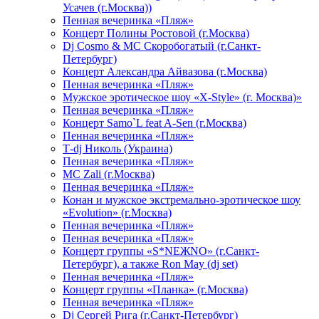
Усачев (г.Москва))
Пенная вечеринка «Пляж»
Концерт Полины Ростовой (г.Москва)
Dj Cosmo & МС Скоробогатый (г.Санкт-
Петербург)
Концерт Александра Айвазова (г.Москва)
Пенная вечеринка «Пляж»
Мужское эротическое шоу «X-Style» (г. Москва)»
Пенная вечеринка «Пляж»
Концерт Samo`L feat A-Sen (г.Москва)
Пенная вечеринка «Пляж»
Т-dj Николь (Украина)
Пенная вечеринка «Пляж»
МС Zali (г.Москва)
Пенная вечеринка «Пляж»
Конан и мужское экстремально-эротическое шоу
«Evolution» (г.Москва)
Пенная вечеринка «Пляж»
Пенная вечеринка «Пляж»
Концерт группы «S*NEЖNO» (г.Санкт-
Петербург), а также Ron May (dj set)
Пенная вечеринка «Пляж»
Концерт группы «Планка» (г.Москва)
Пенная вечеринка «Пляж»
Dj Сергей Рига (г.Санкт-Петербург)