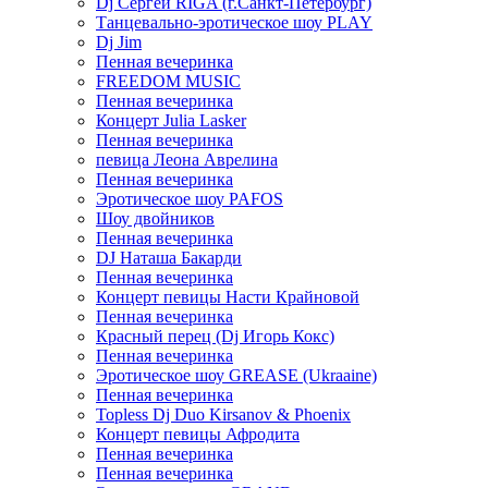
Dj Сергей RIGA (г.Санкт-Петербург)
Танцевально-эротическое шоу PLAY
Dj Jim
Пенная вечеринка
FREEDOM MUSIC
Пенная вечеринка
Концерт Julia Lasker
Пенная вечеринка
певица Леона Аврелина
Пенная вечеринка
Эротическое шоу PAFOS
Шоу двойников
Пенная вечеринка
DJ Наташа Бакарди
Пенная вечеринка
Концерт певицы Насти Крайновой
Пенная вечеринка
Красный перец (Dj Игорь Кокс)
Пенная вечеринка
Эротическое шоу GREASE (Ukraaine)
Пенная вечеринка
Topless Dj Duo Kirsanov & Phoenix
Концерт певицы Афродита
Пенная вечеринка
Пенная вечеринка