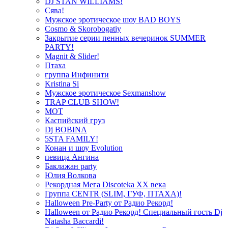
DJ STAN WILLIAMS!
Сява!
Мужское эротическое шоу BAD BOYS
Cosmo & Skorobogatiy
Закрытие серии пенных вечеринок SUMMER
PARTY!
Magnit & Slider!
Птаха
группа Инфинити
Kristina Si
Мужское эротическое Sexmanshow
TRAP CLUB SHOW!
МОТ
Каспийский груз
Dj BOBINA
5STA FAMILY!
Конан и шоу Evolution
певица Ангина
Баклажан party
Юлия Волкова
Рекордная Мега Discoteka XX века
Группа CENTR (SLIM, ГУФ, ПТАХА)!
Halloween Pre-Party от Радио Рекорд!
Halloween от Радио Рекорд! Специальный гость Dj
Natasha Baccardi!