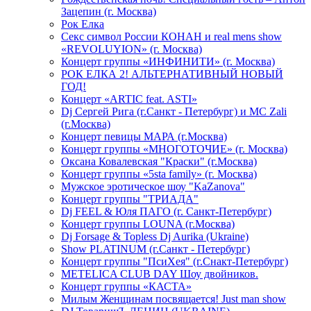
Зацепин (г. Москва)
Рок Елка
Секс символ России КОНАН и real mens show
«REVOLUYION» (г. Москва)
Концерт группы «ИНФИНИТИ» (г. Москва)
РОК ЕЛКА 2! АЛЬТЕРНАТИВНЫЙ НОВЫЙ
ГОД!
Концерт «ARTIC feat. ASTI»
Dj Сергей Рига (г.Санкт - Петербург) и MC Zali
(г.Москва)
Концерт певицы МАРА (г.Москва)
Концерт группы «МНОГОТОЧИЕ» (г. Москва)
Оксана Ковалевская "Краски" (г.Москва)
Концерт группы «5sta family» (г. Москва)
Мужское эротическое шоу "KaZanova"
Концерт группы "ТРИАДА"
Dj FEEL & Юля ПАГО (г. Санкт-Петербург)
Концерт группы LOUNA (г.Москва)
Dj Forsage & Topless Dj Aurika (Ukraine)
Show PLATINUM (г.Санкт - Петербург)
Концерт группы "ПсиХея" (г.Снакт-Петербург)
METELICA CLUB DAY Шоу двойников.
Концерт группы «КАСТА»
Милым Женщинам посвящается! Just man show