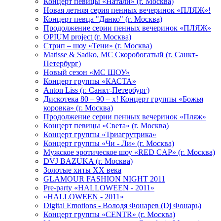
Концерт певицы «Натали» (г. Москва)
Новая летняя серия пенных вечеринок «ПЛЯЖ»!
Концерт певца "Данко" (г. Москва)
Продолжение серии пенных вечеринок «ПЛЯЖ»
OPIUM project (г. Москва)
Стрип – шоу «Тени» (г. Москва)
Matissе & Sadko, MC Скоробогатый (г. Санкт-
Петербург)
Новый сезон «МС ШОУ»
Концерт группы «КАСТА»
Anton Liss (г. Санкт-Петербург)
Дискотека 80 – 90 – х! Концерт группы «Божья
коровка» (г. Москва)
Продолжение серии пенных вечеринок «Пляж»
Концерт певицы «Света» (г. Москва)
Концерт группы «Триагрутрика»
Концерт группы «Чи - Ли» (г. Москва)
Мужское эротическое шоу «RED CAP» (г. Москва)
DVJ BAZUKA (г. Москва)
Золотые хиты XX века
GLAMOUR FASHION NIGHT 2011
Pre-party «HALLOWEEN - 2011»
«HALLOWEEN - 2011»
Digital Emotions - Володя Фонарев (Dj Фонарь)
Концерт группы «CENTR» (г. Москва)