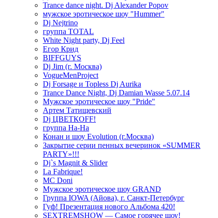
Trance dance night. Dj Alexander Popov
мужское эротическое шоу "Hummer"
Dj Nejtrino
группа TOTAL
White Night party, Dj Feel
Егор Крид
BIFFGUYS
Dj Jim (г. Москва)
VogueMenProject
Dj Forsage и Topless Dj Aurika
Trance Dance Night, Dj Damian Wasse 5.07.14
Мужское эротическое шоу "Pride"
Артем Татищевский
Dj ЦВЕТКOFF!
группа На-На
Конан и шоу Evolution (г.Москва)
Закрытие серии пенных вечеринок «SUMMER
PARTY»!!!
Dj`s Magnit & Slider
La Fabrique!
MC Doni
Мужское эротическое шоу GRAND
Группа IOWA (Айова), г. Санкт-Петербург
Гуф! Презентация нового Альбома 420!
SEXTREMSHOW — Самое горячее шоу!