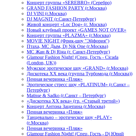
Концерт группы «SEREBRO» (Серебро)
GRAND FASHION PARTY (г.Москва)
DJ VINI (г.Москва)
DJ MAGNIT (г.Санкт-Петербург)
Живой концерт «Loc Dog» (г. Москва)
Новый клубный проект «GAMES NOT OVER»
Концерт группы «PLAZMA» (г.Москва)
MOVIE NIGHT (Фрик-шоу "Эйфория")
Птаха, МС Дым, Dj Nik One (г.Москва)
МС Жан & Dj Riga (г. Санкт-Петербург)
Glamour Fashion Night! (Спец. Гость - Cicada
(London, UK))
Мужское эротическое шоу «GRAND» (г.Москва)
Дискотека XX века (группа Турбомода (г.Москва))
Пенная вечеринка «Пляж»
Эротическое стресс шоу «PLATINUM» (г.Санкт –
Петербург)
Matisse & Sadko (г.Санкт – Петербург)
«Дискотека ХХ века» (гр. «Старый третий»)
Концерт Антона Зацепина (г.Москва)
Пенная вечеринка «Пляж»
Танцевально – эротическое шоу «PLAY»
(г.Москва)
Пенная вечеринка «Пляж»
Glamour Fashion Night! (Спец. Гость - Dj Юрий