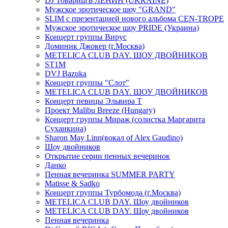
DJ ТоварищЪ ЛЕНИН (UKRAINE)
Мужское эротическое шоу "GRAND"
SLIM с презентацией нового альбома CEN-TROPE
Мужское эротическое шоу PRIDE (Украина)
Концерт группы Вирус
Доминик Джокер (г.Москва)
METELICA CLUB DAY. ШОУ ДВОЙНИКОВ
ST1M
DVJ Bazuka
Концерт группы "Слот"
METELICA CLUB DAY. ШОУ ДВОЙНИКОВ
Концерт певицы Эльвира Т
Проект Malibu Breeze (Hungary)
Концерт группы Мираж (солистка Маргарита
Суханкина)
Sharon May Linn(вокал of Alex Gaudino)
Шоу двойников
Открытие серии пенных вечеринок
Данко
Пенная вечеринка SUMMER PARTY
Matisse & Sadko
Концерт группы Турбомода (г.Москва)
METELICA CLUB DAY. Шоу двойников
METELICA CLUB DAY. Шоу двойников
Пенная вечеринка