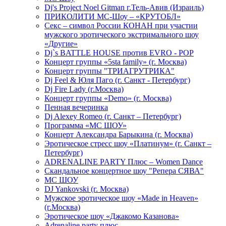
Dj's Project Noel Gitman г.Тель-Авив (Израиль)
ПРИКОЛИТИ МС-Шоу – «КРУТОБЛ»
Секс – символ России КОНАН при участии
мужского эротического экстримального шоу
«Другие»
Dj`s BATTLE HOUSE против EVRO - POP
Концерт группы «5sta family» (г. Москва)
Концерт группы "ТРИАГРУТРИКА"
Dj Feel & Юля Паго (г. Санкт - Петербург)
Dj Fire Lady (г.Москва)
Концерт группы «Demo» (г. Москва)
Пенная вечеринка
Dj Alexey Romeo (г. Санкт – Петербург)
Программа «МС ШОУ»
Концерт Александра Барыкина (г. Москва)
Эротическое стресс шоу «Платинум» (г. Санкт –
Петербург)
ADRENALINE PARTY Плюс – Women Dance
Скандальное концертное шоу "Репера СЯВА"
МС ШОУ
DJ Yankovski (г. Москва)
Мужское эротическое шоу «Made in Heaven»
(г.Москва)
Эротическое шоу «Джакомо Казанова»
Adrenaline party плюс