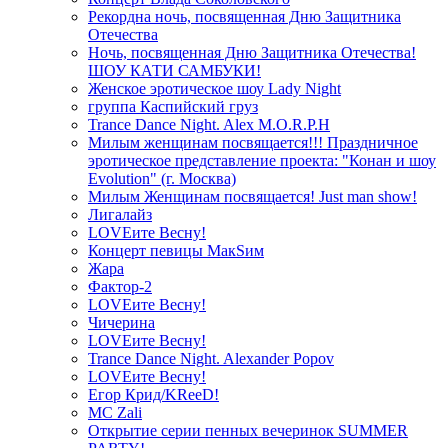
Рекордна ночь, посвященная Дню Защитника
Отечества
Ночь, посвященная Дню Защитника Отечества!
ШОУ КАТИ САМБУКИ!
Женское эротическое шоу Lady Night
группа Каспийский груз
Trance Dance Night. Alex M.O.R.P.H
Милым женщинам посвящается!!! Праздничное
эротическое представление проекта: "Конан и шоу
Evolution" (г. Москва)
Милым Женщинам посвящается! Just man show!
Лигалайз
LOVEите Весну!
Концерт певицы МакSим
Жара
Фактор-2
LOVEите Весну!
Чичерина
LOVEите Весну!
Trance Dance Night. Alexander Popov
LOVEите Весну!
Егор Крид/KReeD!
MC Zali
Открытие серии пенных вечеринок SUMMER