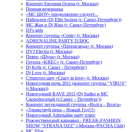
Концерт Евгения Осина (г. Москва)
Пенная вечеринка
«МС ШОУ» продолжение следует...
Halloween (Dj Ellis Sexton (г. Санкт-Петербург))
МС Жан и Dj Riga (г. Санкт-Петербург)
DJ's girls
Концерт группы «Centr» (г. Москва)
ADRENALINE PARTY ПЛЮС
Концерт группы «Пропаганда» (г. Москва)
DVJ Electra (г. Москва)
Певец «Шура» (г. Москва)
Группа «KREC» (г. Санкт-Петербург)
Dj Kefir (г. Санкт - Петербург)
Dj Lvov (г. Москва)
Стриптиз шоу «Crazy in love» (г. Москва)
Новогодняя ночь 2011 (концерт группы "VIRUS"
(г.Москва))
Новогодний RAVE 2011 (Dj Sadko и MC
Скоробогатый (г.Санкт – Петербург))
Концерт легендарной группы «Волга – Волга»
«Здравствуй пена – Новый Год!!!»
Новогодний Adrenaline party плюс
Рождественский карнавал - FREAK-FASHION
SHOW "STRANA OZZ" г.Москва (PACHA Club)
MC Шоу