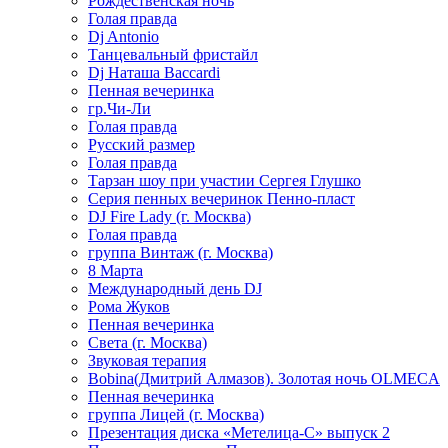
Рождественская ночь
Голая правда
Dj Antonio
Танцевальный фристайл
Dj Наташа Baccardi
Пенная вечеринка
гр.Чи-Ли
Голая правда
Русский размер
Голая правда
Тарзан шоу при участии Сергея Глушко
Серия пенных вечеринок Пенно-пласт
DJ Fire Lady (г. Москва)
Голая правда
группа Винтаж (г. Москва)
8 Марта
Международный день DJ
Рома Жуков
Пенная вечеринка
Света (г. Москва)
Звуковая терапия
Bobina(Дмитрий Алмазов). Золотая ночь OLMECA
Пенная вечеринка
группа Лицей (г. Москва)
Презентация диска «Метелица-С» выпуск 2