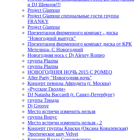
и DJ Шевцов!!!
Project Glamour
Project Glamour специальные гости группа
FRANKY
Project Glamour
Презентация фирменного компакт - диска
"Новогодний выпуск"
Презентация фирменного компакт диска от КРК
Метелица- С Новогодний
Новогодняя нось с Dj Alexey Romeo
группа Plazma
группа Plazma
НОВОГОДНЯЯ НОЧЬ 2015 C РОМЕО
After Party "Новогодняя ночь"
Концерт певицы Афродита (г. Москва)
«Русские Гвозди»
DJ Natasha Baccardi (г. Санкт-Петербург)
группа Триада
Dj Groove
Место встречи изменить нельзя
группа Вирус
Место встречи изменить нельзя - 2
Концерт группы Краски (Оксана Ковалевская)
Эротическое шоу Velvet
Концерт Влада Соколовского