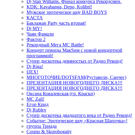
Dj Stan Williams. Финал конкурса Рекордсмен.
KDK: Kavabanga, Depo, Kolibri!
Мужское эротическое шоу BAD BOYS
КАСТА
Баклажан Party часть вторая!
Dj MY!
Чаян Фамали
Фактор 2
Рекордный Мега МС Battle!
Концерт певицы МакSим с новой концертной
программой!
Супер дискотека девяностых от Радио Рекорд!
Dj Riga!
ЦЕХ!
МНОГОТОЧИЕ/DOTSFAM(Руставели, Санчес)
ПРЕЗЕНТАЦИЯ НОВОГОДНЕГО ДИСКА!!!
ПРЕЗЕНТАЦИЯ НОВОГОДНЕГО ДИСКА!!!
Оксана Ковалевская (гр. Краски)
MC Zali!
Егор Крид
Dj Rublev
Супер дискотека двадцатого века от Радио Рекорд!
Событие: Эротическое шоу «Красная Шапочка»!
группа Триада
Cosmo & Skorobogatiy