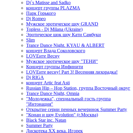
Dj`s Matisse and Sadko
концерт группы PLAZMA
Парк Горького
Dj Romeo
Мужское эротическое шоу GRAND
Topless - Dj Milana (Ukraine)
Эротическое шок шоу Кати Самбуки
Slim
Trance Dance Night. KYAU & ALBERT
концерт Влада Соколовского
LOVEите Весну
Мужское эротическое шоу "ТЕНИ"
Концерт группы Инфинити
LOVEите весну! Part 3! Весенняя лихорадка!
Dj RIGA
концерт Artic feat Asti
Russian Hip – Hop Station, группа Восточный округ
Trance Dance Night, Omnia
"Молодежка", специальный гость группа
"Интонация"
Открытие серии пенных вечеринок Summer Party
"Конан и шоу Evolution" (г.Москва)
Black Star inc. Natan
Summer Party
Дискотека ХХ века. Игорек