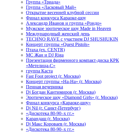
Группа «Триада»
Группа «Ласковый Май»
Открытие весенней клубной сессии
Финал конкурса Караоке-шоу
Александр Иванов и группа «Рондо»
Мужское эротическое шоу Made in Heaven
Международный женский день
TECHNO RAVE с участием DJ SHUSHUKIN
Концерт группы «Quest Pistols»
Птаха (ex. CENTR)
МС Жан и DJ Riga
Презентация фирменного компакт-диска КРК
«Метелица-С»
группа Каста
Fast Foot project (г. Москва)
Концерт группы «На-На» (г. Москва)
Пенная вечеринка
Dj Богдан Кантимиров (г. Москва)
Эротическое шоу «Diamond Girls» (г. Москва)
Финал конкурса «Караоке-шоу»
Dj Nil (г. Санкт-Петербург)
«Дискотека 80-90–х гг.»
Карандаш (г. Москва)
Dj Макс Короваев (г. Москва)
«Дискотека 80-90–х гг.»