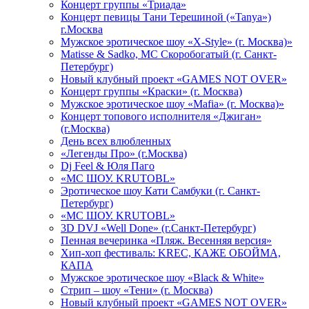
Концерт группы «Триада»
Концерт певицы Тани Терешиной («Tanya»)
г.Москва
Мужское эротическое шоу «X-Style» (г. Москва)»
Matissе & Sadko, MC Скоробогатый (г. Санкт-
Петербург)
Новый клубный проект «GAMES NOT OVER»
Концерт группы «Краски» (г. Москва)
Мужское эротическое шоу «Mafia» (г. Москва)»
Концерт топового исполнителя «Джиган»
(г.Москва)
День всех влюбленных
«Легенды Про» (г.Москва)
Dj Feel & Юля Паго
«МС ШОУ. KRUTOBL»
Эротическое шоу Кати Самбуки (г. Санкт-
Петербург)
«МС ШОУ. KRUTOBL»
3D DVJ «Well Done» (г.Санкт-Петербург)
Пенная вечеринка «Пляж. Весенняя версия»
Хип-хоп фестиваль: KREC, КАЖЕ ОБОЙМА,
КАПА
Мужское эротическое шоу «Black & White»
Стрип – шоу «Тени» (г. Москва)
Новый клубный проект «GAMES NOT OVER»