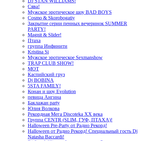
DJ STAN WILLIAMS!
Сява!
Мужское эротическое шоу BAD BOYS
Cosmo & Skorobogatiy
Закрытие серии пенных вечеринок SUMMER
PARTY!
Magnit & Slider!
Птаха
группа Инфинити
Kristina Si
Мужское эротическое Sexmanshow
TRAP CLUB SHOW!
МОТ
Каспийский груз
Dj BOBINA
5STA FAMILY!
Конан и шоу Evolution
певица Ангина
Баклажан party
Юлия Волкова
Рекордная Мега Discoteka XX века
Группа CENTR (SLIM, ГУФ, ПТАХА)!
Halloween Pre-Party от Радио Рекорд!
Halloween от Радио Рекорд! Специальный гость Dj
Natasha Baccardi!