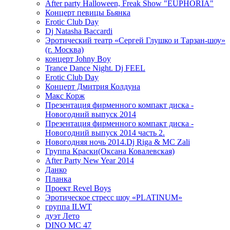
After party Halloween, Freak Show "EUPHORIA"
Концерт певицы Бьянка
Erotic Club Day
Dj Natasha Baccardi
Эротический театр «Сергей Глушко и Тарзан-шоу»
(г. Москва)
концерт Johny Boy
Trance Dance Night. Dj FEEL
Erotic Club Day
Концерт Дмитрия Колдуна
Макс Корж
Презентация фирменного компакт диска -
Новогодний выпуск 2014
Презентация фирменного компакт диска -
Новогодний выпуск 2014 часть 2.
Новогодняя ночь 2014.Dj Riga & MC Zali
Группа Краски(Оксана Ковалевская)
After Party New Year 2014
Данко
Планка
Проект Revel Boys
Эротическое стресс шоу «PLATINUM»
группа ILWT
дуэт Лето
DINO MC 47