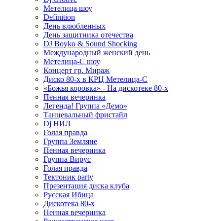
Метелица шоу
Definition
День влюбленных
День защитника отечества
DJ Boyko & Sound Shocking
Международный женский день
Метелица-С шоу
Концерт гр. Мираж
Диско 80-х в КРЦ Метелица-С
«Божья коровка» - На дискотеке 80-х
Пенная вечеринка
Легенда! Группа «Демо»
Танцевальный фристайл
Dj НИЛ
Голая правда
Группа Земляне
Пенная вечеринка
Группа Вирус
Голая правда
Тектоник party
Презентация диска клуба
Русская Ибица
Дискотека 80-х
Пенная вечеринка