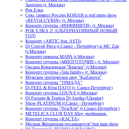
Зацепин (г. Москва)
Рок Елка
Секс символ России КОНАН и real mens show
«REVOLUYION» (г. Москва)
Концерт группы «ИНФИНИТИ» (г. Москва)
РОК ЕЛКА 2! АЛЬТЕРНАТИВНЫЙ НОВЫЙ
ГОД!
Концерт «ARTIC feat. ASTI»
Dj Сергей Рига (г.Санкт - Петербург) и MC Zali
(г.Москва)
Концерт певицы МАРА (г.Москва)
Концерт группы «МНОГОТОЧИЕ» (г. Москва)
Оксана Ковалевская "Краски" (г.Москва)
Концерт группы «5sta family» (г. Москва)
Мужское эротическое шоу "KaZanova"
Концерт группы "ТРИАДА"
Dj FEEL & Юля ПАГО (г. Санкт-Петербург)
Концерт группы LOUNA (г.Москва)
Dj Forsage & Topless Dj Aurika (Ukraine)
Show PLATINUM (г.Санкт - Петербург)
Концерт группы "ПсиХея" (г.Снакт-Петербург)
METELICA CLUB DAY Шоу двойников.
Концерт группы «КАСТА»
Милым Женщинам посвящается! Just man show