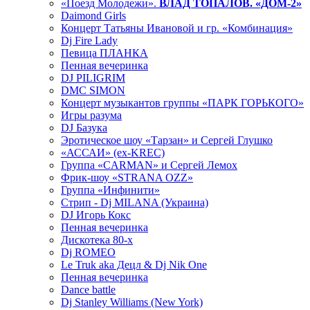
«Поезд Молодежи».
ВЛАД ТОПАЛОВ. «ДОМ-2»
Daimond Girls
Концерт Татьяны Ивановой и гр. «Комбинация»
Dj Fire Lady
Певица ПЛАНКА
Пенная вечеринка
DJ PILIGRIM
DMC SIMON
Концерт музыкантов группы «ПАРК ГОРЬКОГО»
Игры разума
DJ Базука
Эротическое шоу «Тарзан» и Сергей Глушко
«АССАИ» (ex-KREC)
Группа «CARMAN» и Сергей Лемох
Фрик-шоу «STRANA OZZ»
Группа «Инфинити»
Стрип - Dj MILANA (Украина)
DJ Игорь Кокс
Пенная вечеринка
Дискотека 80-х
Dj ROMEO
Le Truk aka Децл & Dj Nik One
Пенная вечеринка
Dance battle
Dj Stanley Williams (New York)