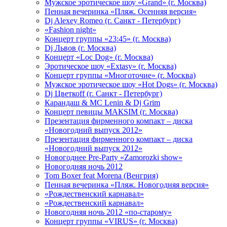
Мужское эротическое шоу «Grand» (г. Москва)
Пенная вечеринка «Пляж. Осенняя версия»
Dj Alexey Romeo (г. Санкт - Петербург)
«Fashion night»
Концерт группы «23:45» (г. Москва)
Dj Львов (г. Москва)
Концерт «Loc Dog» (г. Москва)
Эротическое шоу «Extasy» (г. Москва)
Концерт группы «Многоточие» (г. Москва)
Мужское эротическое шоу «Hot Dogs» (г. Москва)
Dj Цветкоff (г. Санкт - Петербург)
Карандаш & МС Lenin & Dj Grim
Концерт певицы МАКSIМ (г. Москва)
Презентация фирменного компакт – диска
«Новогодний выпуск 2012»
Презентация фирменного компакт – диска
«Новогодний выпуск 2012»
Новогоднее Pre-Party «Zamorozki show»
Новогодняя ночь 2012
Tom Boxer feat Morena (Венгрия)
Пенная вечеринка «Пляж. Новогодняя версия»
«Рождественский карнавал»
«Рождественский карнавал»
Новогодняя ночь 2012 «по-старому»
Концерт группы «VIRUS» (г. Москва)