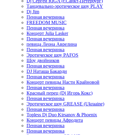
Dj Сергей RIGA (г.Санкт-Петербург)
Танцевально-эротическое шоу PLAY
Dj Jim
Пенная вечеринка
FREEDOM MUSIC
Пенная вечеринка
Концерт Julia Lasker
Пенная вечеринка
певица Леона Аврелина
Пенная вечеринка
Эротическое шоу PAFOS
Шоу двойников
Пенная вечеринка
DJ Наташа Бакарди
Пенная вечеринка
Концерт певицы Насти Крайновой
Пенная вечеринка
Красный перец (Dj Игорь Кокс)
Пенная вечеринка
Эротическое шоу GREASE (Ukraaine)
Пенная вечеринка
Topless Dj Duo Kirsanov & Phoenix
Концерт певицы Афродита
Пенная вечеринка
Пенная вечеринка