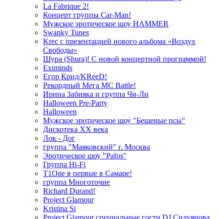
La Fabrique 2!
Концерт группы Car-Man!
Мужское эротическое шоу HAMMER
Swanky Tunes
Krec с презентацией нового альбома «Воздух
Свободы»
Шура (Shura)! С новой концертной программой!
Eximinds
Егор Крид/KReeD!
Рекордный Мега МС Battle!
Ирина Забияка и группа Чи-Ли
Halloween Pre-Party
Halloween
Мужское эротическое шоу "Бешеные псы"
Дискотека ХХ века
Лок - Дог
группа "Маяковский" г. Москва
Эротическое шоу "Pafos"
Группа Hi-Fi
T1One в первые в Самаре!
группа Многоточие
Richard Durand!
Project Glamour
Kristina Si
Project Glamour специальные гости DJ Силуянова