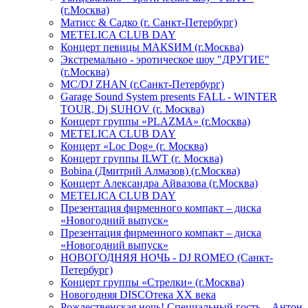
(г.Москва)
Матисс & Садко (г. Санкт-Петербург)
METELICA CLUB DAY
Концерт певицы МАКSИМ (г.Москва)
Экстремально - эротическое шоу "ДРУГИЕ"
(г.Москва)
МС/DJ ZHAN (г.Санкт-Петербург)
Garage Sound System presents FALL - WINTER
TOUR, Dj SUHOV (г. Москва)
Концерт группы «PLAZMA» (г.Москва)
METELICA CLUB DAY
Концерт «Loc Dog» (г. Москва)
Концерт группы ILWT (г. Москва)
Bobina (Дмитрий Алмазов) (г.Москва)
Концерт Александра Айвазова (г.Москва)
METELICA CLUB DAY
Презентация фирменного компакт – диска
«Новогодний выпуск»
Презентация фирменного компакт – диска
«Новогодний выпуск»
НОВОГОДНЯЯ НОЧЬ - DJ ROMEO (Санкт-
Петербург)
Концерт группы «Стрелки» (г.Москва)
Новогодняя DISCOтека ХХ века
Рождественская ночь! Специальный гость – Антон