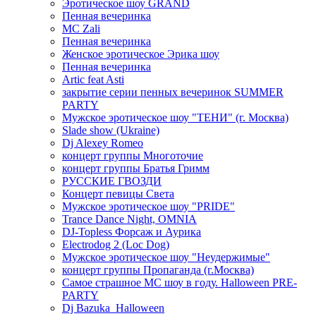
Эротическое шоу GRAND
Пенная вечеринка
MC Zali
Пенная вечеринка
Женское эротическое Эрика шоу
Пенная вечеринка
Artic feat Asti
закрытие серии пенных вечеринок SUMMER
PARTY
Мужское эротическое шоу "ТЕНИ" (г. Москва)
Slade show (Ukraine)
Dj Alexey Romeo
концерт группы Многоточие
концерт группы Братья Гримм
РУССКИЕ ГВОЗДИ
Концерт певицы Света
Мужское эротическое шоу "PRIDE"
Trance Dance Night, OMNIA
DJ-Topless Форсаж и Аурика
Electrodog 2 (Loc Dog)
Мужское эротическое шоу "Неудержимые"
концерт группы Пропаганда (г.Москва)
Самое страшное МС шоу в году. Halloween PRE-
PARTY
Dj Bazuka_Halloween