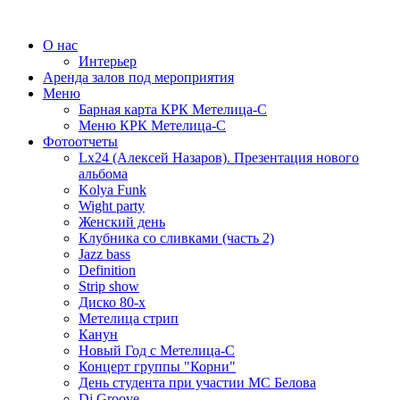
О нас
Интерьер
Аренда залов под мероприятия
Меню
Барная карта КРК Метелица-С
Меню КРК Метелица-С
Фотоотчеты
Lx24 (Алексей Назаров). Презентация нового
альбома
Kolya Funk
Wight party
Женский день
Клубника со сливками (часть 2)
Jazz bass
Definition
Strip show
Диско 80-х
Метелица стрип
Канун
Новый Год с Метелица-С
Концерт группы "Корни"
День студента при участии МС Белова
Dj Groove