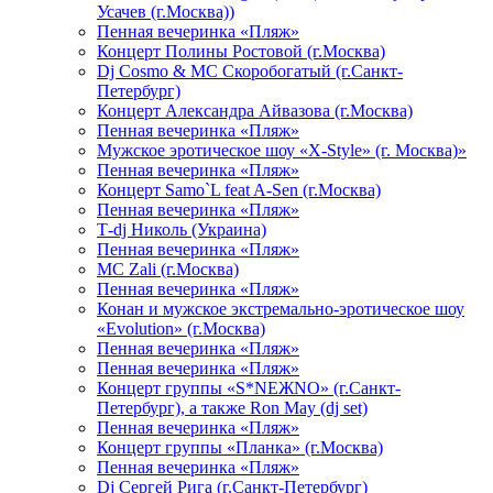
Усачев (г.Москва))
Пенная вечеринка «Пляж»
Концерт Полины Ростовой (г.Москва)
Dj Cosmo & МС Скоробогатый (г.Санкт-
Петербург)
Концерт Александра Айвазова (г.Москва)
Пенная вечеринка «Пляж»
Мужское эротическое шоу «X-Style» (г. Москва)»
Пенная вечеринка «Пляж»
Концерт Samo`L feat A-Sen (г.Москва)
Пенная вечеринка «Пляж»
Т-dj Николь (Украина)
Пенная вечеринка «Пляж»
МС Zali (г.Москва)
Пенная вечеринка «Пляж»
Конан и мужское экстремально-эротическое шоу
«Evolution» (г.Москва)
Пенная вечеринка «Пляж»
Пенная вечеринка «Пляж»
Концерт группы «S*NEЖNO» (г.Санкт-
Петербург), а также Ron May (dj set)
Пенная вечеринка «Пляж»
Концерт группы «Планка» (г.Москва)
Пенная вечеринка «Пляж»
Dj Сергей Рига (г.Санкт-Петербург)