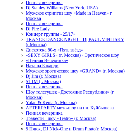
Пенная вечеринка
Dj Stanley Williams (New York, USA)
Мужское стриптиз шоу «Made in Heaven» г.
Москва
Пенная вечеринка
Dj Fire Lady
Концерт группы «25/17»
TRANCE DANCE NIGHT - Dj PAUL VINITSKY
(г.Москва)
Дискотека 80-х «Пять звёзд»
«SEXY GIRLS» (г. Москва) - Эротическое шоу
«Пенная Вечеринка»
Hаташа Бакарди
Мужское эротическое шоу «GRAND» (г. Москва)
Dj Jim (г. Москва)
ST1M (г. Москва)
Пенная вечеринка
Шоу толстушек «Достояние Республики» (г.
Москва)
Yolan & Kenia (г. Москва)
AFTERPARTY мото-шоу на пл. Куйбышева
Пенная вечеринка
Травести - шоу «Teatro» (г. Москва)
Пенная вечеринка
5 Плюх, DJ Nick-One и Drum Pirate(г. Москва)