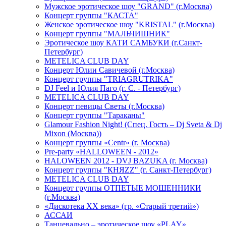
Мужское эротическое шоу "GRAND" (г.Москва)
Концерт группы "КАСТА"
Женское эротическое шоу "KRISTAL" (г.Москва)
Концерт группы "МАЛЬЧИШНИК"
Эротическое шоу КАТИ САМБУКИ (г.Санкт-
Петербург)
METELICA CLUB DAY
Концерт Юлии Савичевой (г.Москва)
Концерт группы "TRIAGRUTRIKA"
DJ Feel и Юлия Паго (г. С. - Петербург)
METELICA CLUB DAY
Концерт певицы Светы (г.Москва)
Концерт группы "Тараканы"
Glamour Fashion Night! (Спец. Гость – Dj Sveta & Dj
Mixon (Москва))
Концерт группы «Centr» (г. Москва)
Pre-party «HALLOWEEN - 2012»
HALOWEEN 2012 - DVJ BAZUKA (г. Москва)
Концерт группы "КНЯZZ" (г. Санкт-Петербург)
METELICA CLUB DAY
Концерт группы ОТПЕТЫЕ МОШЕННИКИ
(г.Москва)
«Дискотека ХХ века» (гр. «Старый третий»)
АССАИ
Танцевально – эротическое шоу «PLAY»