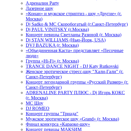
Адреналин Party
Лазерное шоу
«Конан» и мужское стриптиз - шоу «Другие» (г.
Москва)
Dj Sadko & МС Скоробогатый (г.Санкт-Петербург)
Dj PAUL VINITSKY (г.Москва)
Концерт певицы Светланы Разиной (г. Москва)
Dj STAN WILLIAMS (Нью-Йорк, USA)
DVJ BAZUKA (г. Москва)
«Объединенная Каста» представляет «Песочные
люди»
Группа «Hi-Fi» (г. Москва)
TRANCE DANCE NIGHT - DJ Katy Rutkovski
Женское эротическое стресс-шоу "Хали-Гали" (г.
Санкт-Петербург)
Концерт легендарной группы «Русский Размер» (г.
Санкт-Петербург)
ADRENALINE PARTY ПЛЮС - Dj Игорь КОКС
(г. Москва)
MC Шоу
DJ ROMEO
Концерт группы "Триада"
Мужское эротическое шоу «Grand» (г. Москва)
Финал конкурса «Караоке-шоу»
Концерт певицы МАКSИМ