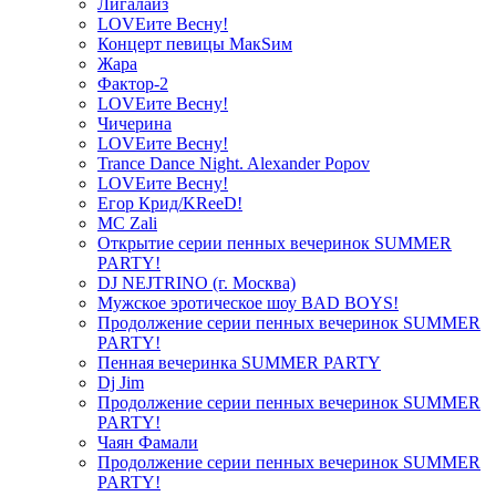
Лигалайз
LOVEите Весну!
Концерт певицы МакSим
Жара
Фактор-2
LOVEите Весну!
Чичерина
LOVEите Весну!
Trance Dance Night. Alexander Popov
LOVEите Весну!
Егор Крид/KReeD!
MC Zali
Открытие серии пенных вечеринок SUMMER
PARTY!
DJ NEJTRINO (г. Москва)
Мужское эротическое шоу BAD BOYS!
Продолжение серии пенных вечеринок SUMMER
PARTY!
Пенная вечеринка SUMMER PARTY
Dj Jim
Продолжение серии пенных вечеринок SUMMER
PARTY!
Чаян Фамали
Продолжение серии пенных вечеринок SUMMER
PARTY!