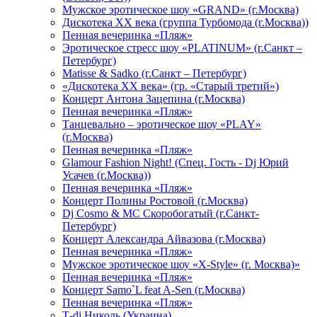
Мужское эротическое шоу «GRAND» (г.Москва)
Дискотека XX века (группа Турбомода (г.Москва))
Пенная вечеринка «Пляж»
Эротическое стресс шоу «PLATINUM» (г.Санкт –
Петербург)
Matisse & Sadko (г.Санкт – Петербург)
«Дискотека ХХ века» (гр. «Старый третий»)
Концерт Антона Зацепина (г.Москва)
Пенная вечеринка «Пляж»
Танцевально – эротическое шоу «PLAY»
(г.Москва)
Пенная вечеринка «Пляж»
Glamour Fashion Night! (Спец. Гость - Dj Юрий
Усачев (г.Москва))
Пенная вечеринка «Пляж»
Концерт Полины Ростовой (г.Москва)
Dj Cosmo & МС Скоробогатый (г.Санкт-
Петербург)
Концерт Александра Айвазова (г.Москва)
Пенная вечеринка «Пляж»
Мужское эротическое шоу «X-Style» (г. Москва)»
Пенная вечеринка «Пляж»
Концерт Samo`L feat A-Sen (г.Москва)
Пенная вечеринка «Пляж»
Т-dj Николь (Украина)