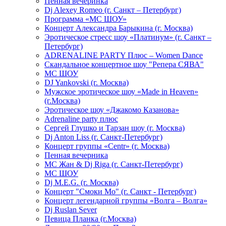
Пенная вечеринка
Dj Alexey Romeo (г. Санкт – Петербург)
Программа «МС ШОУ»
Концерт Александра Барыкина (г. Москва)
Эротическое стресс шоу «Платинум» (г. Санкт –
Петербург)
ADRENALINE PARTY Плюс – Women Dance
Скандальное концертное шоу "Репера СЯВА"
МС ШОУ
DJ Yankovski (г. Москва)
Мужское эротическое шоу «Made in Heaven»
(г.Москва)
Эротическое шоу «Джакомо Казанова»
Adrenaline party плюс
Сергей Глушко и Тарзан шоу (г. Москва)
Dj Anton Liss (г. Санкт-Петербург)
Концерт группы «Centr» (г. Москва)
Пенная вечерника
МС Жан & Dj Riga (г. Санкт-Петербург)
МС ШОУ
Dj M.E.G. (г. Москва)
Концерт "Смоки Мо" (г. Санкт - Петербург)
Концерт легендарной группы «Волга – Волга»
Dj Ruslan Sever
Певица Планка (г.Москва)