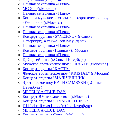
Пенная вечеринка «Пляж»
МС Zali (г.Москва)
Пенная вечеринка «Пляж»
Конан и мужское экстремально-эротическое шоу
«Evolution» (г.Москва)
Пенная вечеринка «Пляж»
Пенная вечеринка «Пляж»
Концерт группы «S*NEЖNO» (г.Санкт-
Петербург), а также Ron May (dj set)
Пенная вечеринка «Пляж»
Концерт группы «Планка» (г.Москва)
Пенная вечеринка «Пляж»
Dj Сергей Рига (г.Санкт-Петербург)
Мужское эротическое шоу "GRAND" (г.Москва)
Концерт группы "КАСТА"
Женское эротическое шоу "KRISTAL" (г.Москва)
Концерт группы "МАЛЬЧИШНИК"
Эротическое шоу КАТИ САМБУКИ (г.Санкт-
Петербург)
METELICA CLUB DAY
Концерт Юлии Савичевой (г.Москва)
Концерт группы "TRIAGRUTRIKA"
DJ Feel и Юлия Паго (г. С. - Петербург)
METELICA CLUB DAY
Концерт певицы Светы (г.Москва)