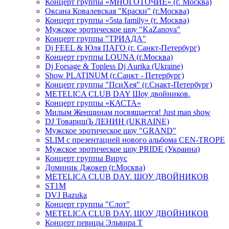
Концерт группы «МНОГОТОЧИЕ» (г. Москва)
Оксана Ковалевская "Краски" (г.Москва)
Концерт группы «5sta family» (г. Москва)
Мужское эротическое шоу "KaZanova"
Концерт группы "ТРИАДА"
Dj FEEL & Юля ПАГО (г. Санкт-Петербург)
Концерт группы LOUNA (г.Москва)
Dj Forsage & Topless Dj Aurika (Ukraine)
Show PLATINUM (г.Санкт - Петербург)
Концерт группы "ПсиХея" (г.Снакт-Петербург)
METELICA CLUB DAY Шоу двойников.
Концерт группы «КАСТА»
Милым Женщинам посвящается! Just man show
DJ ТоварищЪ ЛЕНИН (UKRAINE)
Мужское эротическое шоу "GRAND"
SLIM с презентацией нового альбома CEN-TROPE
Мужское эротическое шоу PRIDE (Украина)
Концерт группы Вирус
Доминик Джокер (г.Москва)
METELICA CLUB DAY. ШОУ ДВОЙНИКОВ
ST1M
DVJ Bazuka
Концерт группы "Слот"
METELICA CLUB DAY. ШОУ ДВОЙНИКОВ
Концерт певицы Эльвира Т