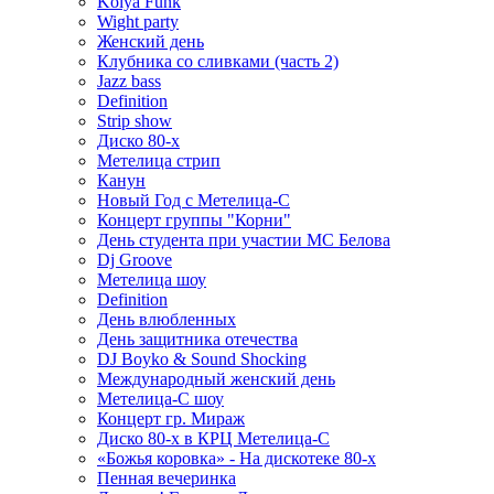
Kolya Funk
Wight party
Женский день
Клубника со сливками (часть 2)
Jazz bass
Definition
Strip show
Диско 80-х
Метелица стрип
Канун
Новый Год с Метелица-С
Концерт группы "Корни"
День студента при участии МС Белова
Dj Groove
Метелица шоу
Definition
День влюбленных
День защитника отечества
DJ Boyko & Sound Shocking
Международный женский день
Метелица-С шоу
Концерт гр. Мираж
Диско 80-х в КРЦ Метелица-С
«Божья коровка» - На дискотеке 80-х
Пенная вечеринка