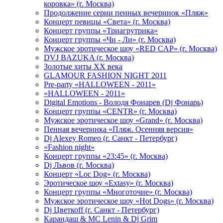
коровка» (г. Москва)
Продолжение серии пенных вечеринок «Пляж»
Концерт певицы «Света» (г. Москва)
Концерт группы «Триагрутрика»
Концерт группы «Чи - Ли» (г. Москва)
Мужское эротическое шоу «RED CAP» (г. Москва)
DVJ BAZUKA (г. Москва)
Золотые хиты XX века
GLAMOUR FASHION NIGHT 2011
Pre-party «HALLOWEEN - 2011»
«HALLOWEEN - 2011»
Digital Emotions - Володя Фонарев (Dj Фонарь)
Концерт группы «CENTR» (г. Москва)
Мужское эротическое шоу «Grand» (г. Москва)
Пенная вечеринка «Пляж. Осенняя версия»
Dj Alexey Romeo (г. Санкт - Петербург)
«Fashion night»
Концерт группы «23:45» (г. Москва)
Dj Львов (г. Москва)
Концерт «Loc Dog» (г. Москва)
Эротическое шоу «Extasy» (г. Москва)
Концерт группы «Многоточие» (г. Москва)
Мужское эротическое шоу «Hot Dogs» (г. Москва)
Dj Цветкоff (г. Санкт - Петербург)
Карандаш & МС Lenin & Dj Grim