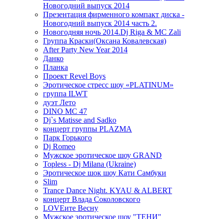
Новогодний выпуск 2014
Презентация фирменного компакт диска -
Новогодний выпуск 2014 часть 2.
Новогодняя ночь 2014.Dj Riga & MC Zali
Группа Краски(Оксана Ковалевская)
After Party New Year 2014
Данко
Планка
Проект Revel Boys
Эротическое стресс шоу «PLATINUM»
группа ILWT
дуэт Лето
DINO MC 47
Dj`s Matisse and Sadko
концерт группы PLAZMA
Парк Горького
Dj Romeo
Мужское эротическое шоу GRAND
Topless - Dj Milana (Ukraine)
Эротическое шок шоу Кати Самбуки
Slim
Trance Dance Night. KYAU & ALBERT
концерт Влада Соколовского
LOVEите Весну
Мужское эротическое шоу "ТЕНИ"