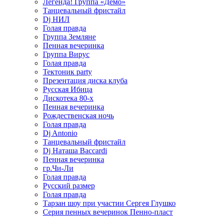
Легенда! Группа «Демо»
Танцевальный фристайл
Dj НИЛ
Голая правда
Группа Земляне
Пенная вечеринка
Группа Вирус
Голая правда
Тектоник party
Презентация диска клуба
Русская Ибица
Дискотека 80-х
Пенная вечеринка
Рождественская ночь
Голая правда
Dj Antonio
Танцевальный фристайл
Dj Наташа Baccardi
Пенная вечеринка
гр.Чи-Ли
Голая правда
Русский размер
Голая правда
Тарзан шоу при участии Сергея Глушко
Серия пенных вечеринок Пенно-пласт