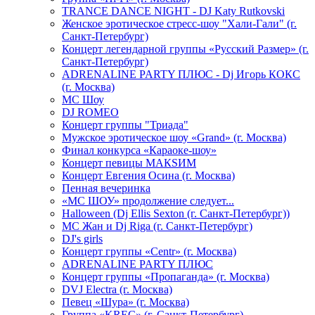
TRANCE DANCE NIGHT - DJ Katy Rutkovski
Женское эротическое стресс-шоу "Хали-Гали" (г.
Санкт-Петербург)
Концерт легендарной группы «Русский Размер» (г.
Санкт-Петербург)
ADRENALINE PARTY ПЛЮС - Dj Игорь КОКС
(г. Москва)
MC Шоу
DJ ROMEO
Концерт группы "Триада"
Мужское эротическое шоу «Grand» (г. Москва)
Финал конкурса «Караоке-шоу»
Концерт певицы МАКSИМ
Концерт Евгения Осина (г. Москва)
Пенная вечеринка
«МС ШОУ» продолжение следует...
Halloween (Dj Ellis Sexton (г. Санкт-Петербург))
МС Жан и Dj Riga (г. Санкт-Петербург)
DJ's girls
Концерт группы «Centr» (г. Москва)
ADRENALINE PARTY ПЛЮС
Концерт группы «Пропаганда» (г. Москва)
DVJ Electra (г. Москва)
Певец «Шура» (г. Москва)
Группа «KREC» (г. Санкт-Петербург)