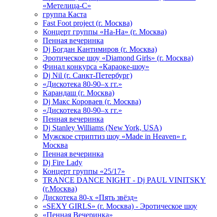
«Метелица-С»
группа Каста
Fast Foot project (г. Москва)
Концерт группы «На-На» (г. Москва)
Пенная вечеринка
Dj Богдан Кантимиров (г. Москва)
Эротическое шоу «Diamond Girls» (г. Москва)
Финал конкурса «Караоке-шоу»
Dj Nil (г. Санкт-Петербург)
«Дискотека 80-90–х гг.»
Карандаш (г. Москва)
Dj Макс Короваев (г. Москва)
«Дискотека 80-90–х гг.»
Пенная вечеринка
Dj Stanley Williams (New York, USA)
Мужское стриптиз шоу «Made in Heaven» г.
Москва
Пенная вечеринка
Dj Fire Lady
Концерт группы «25/17»
TRANCE DANCE NIGHT - Dj PAUL VINITSKY
(г.Москва)
Дискотека 80-х «Пять звёзд»
«SEXY GIRLS» (г. Москва) - Эротическое шоу
«Пенная Вечеринка»