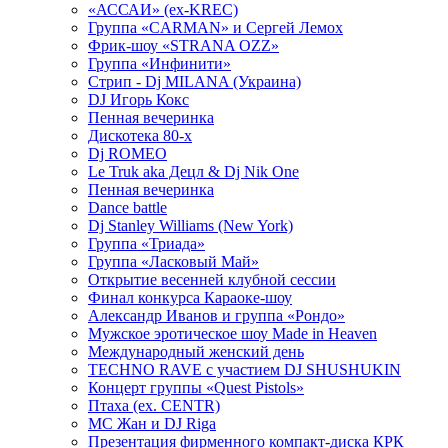
«АССАИ» (ex-KREC)
Группа «CARMAN» и Сергей Лемох
Фрик-шоу «STRANA OZZ»
Группа «Инфинити»
Стрип - Dj MILANA (Украина)
DJ Игорь Кокс
Пенная вечеринка
Дискотека 80-х
Dj ROMEO
Le Truk aka Децл & Dj Nik One
Пенная вечеринка
Dance battle
Dj Stanley Williams (New York)
Группа «Триада»
Группа «Ласковый Май»
Открытие весенней клубной сессии
Финал конкурса Караоке-шоу
Александр Иванов и группа «Рондо»
Мужское эротическое шоу Made in Heaven
Международный женский день
TECHNO RAVE с участием DJ SHUSHUKIN
Концерт группы «Quest Pistols»
Птаха (ex. CENTR)
МС Жан и DJ Riga
Презентация фирменного компакт-диска КРК