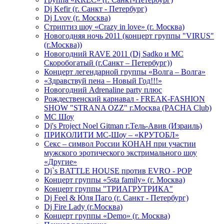
Dj Kefir (г. Санкт - Петербург)
Dj Lvov (г. Москва)
Стриптиз шоу «Crazy in love» (г. Москва)
Новогодняя ночь 2011 (концерт группы "VIRUS"
(г.Москва))
Новогодний RAVE 2011 (Dj Sadko и MC
Скоробогатый (г.Санкт – Петербург))
Концерт легендарной группы «Волга – Волга»
«Здравствуй пена – Новый Год!!!»
Новогодний Adrenaline party плюс
Рождественский карнавал - FREAK-FASHION
SHOW "STRANA OZZ" г.Москва (PACHA Club)
MC Шоу
Dj's Project Noel Gitman г.Тель-Авив (Израиль)
ПРИКОЛИТИ МС-Шоу – «КРУТОБЛ»
Секс – символ России КОНАН при участии
мужского эротического экстримального шоу
«Другие»
Dj`s BATTLE HOUSE против EVRO - POP
Концерт группы «5sta family» (г. Москва)
Концерт группы "ТРИАГРУТРИКА"
Dj Feel & Юля Паго (г. Санкт - Петербург)
Dj Fire Lady (г.Москва)
Концерт группы «Demo» (г. Москва)