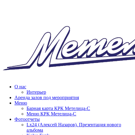
О нас
Интерьер
Аренда залов под мероприятия
Меню
Барная карта КРК Метелица-С
Меню КРК Метелица-С
Фотоотчеты
Lx24 (Алексей Назаров). Презентация нового
альбома