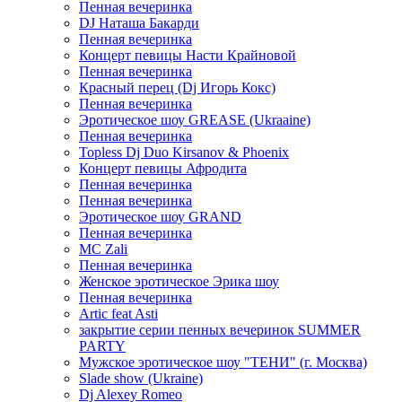
Пенная вечеринка
DJ Наташа Бакарди
Пенная вечеринка
Концерт певицы Насти Крайновой
Пенная вечеринка
Красный перец (Dj Игорь Кокс)
Пенная вечеринка
Эротическое шоу GREASE (Ukraaine)
Пенная вечеринка
Topless Dj Duo Kirsanov & Phoenix
Концерт певицы Афродита
Пенная вечеринка
Пенная вечеринка
Эротическое шоу GRAND
Пенная вечеринка
MC Zali
Пенная вечеринка
Женское эротическое Эрика шоу
Пенная вечеринка
Artic feat Asti
закрытие серии пенных вечеринок SUMMER
PARTY
Мужское эротическое шоу "ТЕНИ" (г. Москва)
Slade show (Ukraine)
Dj Alexey Romeo