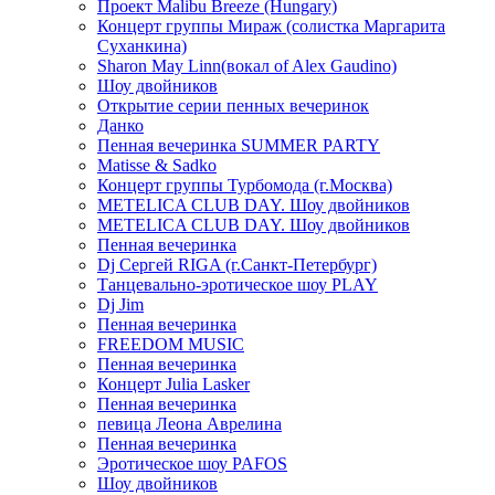
Проект Malibu Breeze (Hungary)
Концерт группы Мираж (солистка Маргарита
Суханкина)
Sharon May Linn(вокал of Alex Gaudino)
Шоу двойников
Открытие серии пенных вечеринок
Данко
Пенная вечеринка SUMMER PARTY
Matisse & Sadko
Концерт группы Турбомода (г.Москва)
METELICA CLUB DAY. Шоу двойников
METELICA CLUB DAY. Шоу двойников
Пенная вечеринка
Dj Сергей RIGA (г.Санкт-Петербург)
Танцевально-эротическое шоу PLAY
Dj Jim
Пенная вечеринка
FREEDOM MUSIC
Пенная вечеринка
Концерт Julia Lasker
Пенная вечеринка
певица Леона Аврелина
Пенная вечеринка
Эротическое шоу PAFOS
Шоу двойников