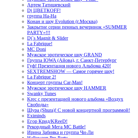
Артем Татищевский
Dj ЦВЕТКOFF!
группа На-На
Конан и шоу Evolution (г.Москва)
Закрытие серии пенных вечеринок «SUMMER
PARTY»!!!
Dj`s Magnit & Slider
La Fabrique!
MC Doni
Мужское эротическое шоу GRAND
Группа IOWA (Айова), г. Санкт-Петербург
Гуф! Презентация нового Альбома 420!
SEXTREMSHOW — Самое горячее шоу!
La Fabrique 2!
Концерт группы Car-Man!
Мужское эротическое шоу HAMMER
Swanky Tunes
Krec с презентацией нового альбома «Воздух
Свободы»
Шура (Shura)! С новой концертной программой!
Eximinds
Егор Крид/KReeD!
Рекордный Мега МС Battle!
Ирина Забияка и группа Чи-Ли
Halloween Pre-Party