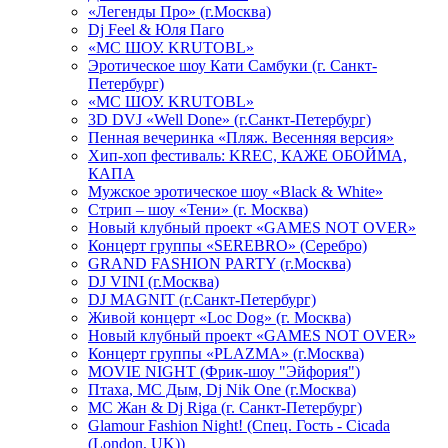
«Легенды Про» (г.Москва)
Dj Feel & Юля Паго
«МС ШОУ. KRUTOBL»
Эротическое шоу Кати Самбуки (г. Санкт-
Петербург)
«МС ШОУ. KRUTOBL»
3D DVJ «Well Done» (г.Санкт-Петербург)
Пенная вечеринка «Пляж. Весенняя версия»
Хип-хоп фестиваль: KREC, КАЖЕ ОБОЙМА,
КАПА
Мужское эротическое шоу «Black & White»
Стрип – шоу «Тени» (г. Москва)
Новый клубный проект «GAMES NOT OVER»
Концерт группы «SEREBRO» (Серебро)
GRAND FASHION PARTY (г.Москва)
DJ VINI (г.Москва)
DJ MAGNIT (г.Санкт-Петербург)
Живой концерт «Loc Dog» (г. Москва)
Новый клубный проект «GAMES NOT OVER»
Концерт группы «PLAZMA» (г.Москва)
MOVIE NIGHT (Фрик-шоу "Эйфория")
Птаха, МС Дым, Dj Nik One (г.Москва)
МС Жан & Dj Riga (г. Санкт-Петербург)
Glamour Fashion Night! (Спец. Гость - Cicada
(London, UK))