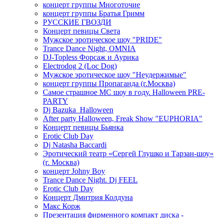
концерт группы Многоточие
концерт группы Братья Гримм
РУССКИЕ ГВОЗДИ
Концерт певицы Света
Мужское эротическое шоу "PRIDE"
Trance Dance Night, OMNIA
DJ-Topless Форсаж и Аурика
Electrodog 2 (Loc Dog)
Мужское эротическое шоу "Неудержимые"
концерт группы Пропаганда (г.Москва)
Самое страшное МС шоу в году. Halloween PRE-
PARTY
Dj Bazuka_Halloween
After party Halloween, Freak Show "EUPHORIA"
Концерт певицы Бьянка
Erotic Club Day
Dj Natasha Baccardi
Эротический театр «Сергей Глушко и Тарзан-шоу»
(г. Москва)
концерт Johny Boy
Trance Dance Night. Dj FEEL
Erotic Club Day
Концерт Дмитрия Колдуна
Макс Корж
Презентация фирменного компакт диска -