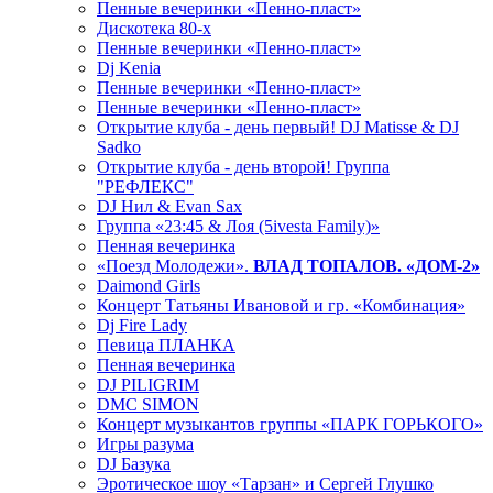
Пенные вечеринки «Пенно-пласт»
Дискотека 80-х
Пенные вечеринки «Пенно-пласт»
Dj Kenia
Пенные вечеринки «Пенно-пласт»
Пенные вечеринки «Пенно-пласт»
Открытие клуба - день первый! DJ Matisse & DJ
Sadko
Открытие клуба - день второй! Группа
"РЕФЛЕКС"
DJ Нил & Evan Sax
Группа «23:45 & Лоя (5ivesta Family)»
Пенная вечеринка
«Поезд Молодежи».
ВЛАД ТОПАЛОВ. «ДОМ-2»
Daimond Girls
Концерт Татьяны Ивановой и гр. «Комбинация»
Dj Fire Lady
Певица ПЛАНКА
Пенная вечеринка
DJ PILIGRIM
DMC SIMON
Концерт музыкантов группы «ПАРК ГОРЬКОГО»
Игры разума
DJ Базука
Эротическое шоу «Тарзан» и Сергей Глушко