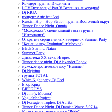
Концерт группы Инфинити
LOVEите весну! Part 3! Весенняя лихорадка!
Dj RIGA
концерт Artic feat Asti
Russian Hip – Hop Station, группа Восточный округ
Trance Dance Night, Omnia
"Молодежка", специальный гость группа
"Интонация"
Открытие серии пенных вечеринок Summer Party
"Конан и шоу Evolution" (г.Москва)
Black Star inc. Natan
Summer Party
Дискотека ХХ века. Игорек
Trance dance night. Dj Alexander Popov
мужское эротическое шоу "Hummer"
Dj Nejtrino
группа TOTAL
White Night party, Dj Feel
Егор Крид
BIFFGUYS
Dj Jim (г. Москва)
VogueMenProject
Dj Forsage и Topless Dj Aurika
Trance Dance Night, Dj Damian Wasse 5.07.14
Мужское эротическое шоу "Pride"