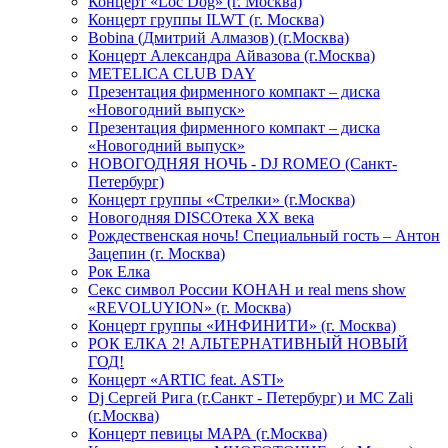
Концерт «Loc Dog» (г. Москва)
Концерт группы ILWT (г. Москва)
Bobina (Дмитрий Алмазов) (г.Москва)
Концерт Александра Айвазова (г.Москва)
METELICA CLUB DAY
Презентация фирменного компакт – диска
«Новогодний выпуск»
Презентация фирменного компакт – диска
«Новогодний выпуск»
НОВОГОДНЯЯ НОЧЬ - DJ ROMEO (Санкт-
Петербург)
Концерт группы «Стрелки» (г.Москва)
Новогодняя DISCOтека ХХ века
Рождественская ночь! Специальный гость – Антон
Зацепин (г. Москва)
Рок Елка
Секс символ России КОНАН и real mens show
«REVOLUYION» (г. Москва)
Концерт группы «ИНФИНИТИ» (г. Москва)
РОК ЕЛКА 2! АЛЬТЕРНАТИВНЫЙ НОВЫЙ
ГОД!
Концерт «ARTIC feat. ASTI»
Dj Сергей Рига (г.Санкт - Петербург) и MC Zali
(г.Москва)
Концерт певицы МАРА (г.Москва)