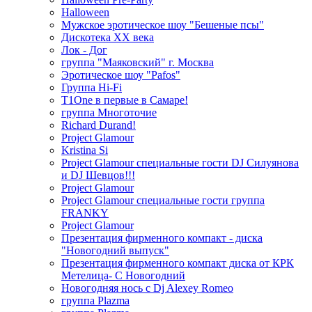
Halloween
Мужское эротическое шоу "Бешеные псы"
Дискотека ХХ века
Лок - Дог
группа "Маяковский" г. Москва
Эротическое шоу "Pafos"
Группа Hi-Fi
T1One в первые в Самаре!
группа Многоточие
Richard Durand!
Project Glamour
Kristina Si
Project Glamour специальные гости DJ Силуянова
и DJ Шевцов!!!
Project Glamour
Project Glamour специальные гости группа
FRANKY
Project Glamour
Презентация фирменного компакт - диска
"Новогодний выпуск"
Презентация фирменного компакт диска от КРК
Метелица- С Новогодний
Новогодняя нось с Dj Alexey Romeo
группа Plazma