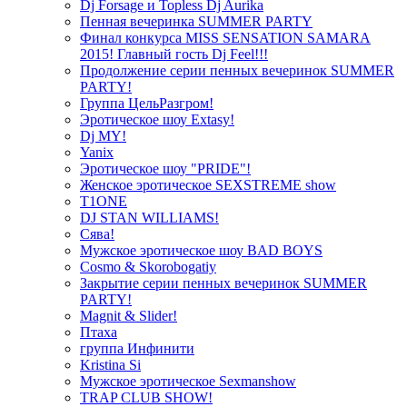
Dj Forsage и Topless Dj Aurika
Пенная вечеринка SUMMER PARTY
Финал конкурса MISS SENSATION SAMARA
2015! Главный гость Dj Feel!!!
Продолжение серии пенных вечеринок SUMMER
PARTY!
Группа ЦельРазгром!
Эротическое шоу Extasy!
Dj MY!
Yanix
Эротическое шоу "PRIDE"!
Женское эротическое SEXSTREME show
T1ONE
DJ STAN WILLIAMS!
Сява!
Мужское эротическое шоу BAD BOYS
Cosmo & Skorobogatiy
Закрытие серии пенных вечеринок SUMMER
PARTY!
Magnit & Slider!
Птаха
группа Инфинити
Kristina Si
Мужское эротическое Sexmanshow
TRAP CLUB SHOW!