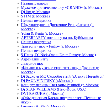
Hаташа Бакарди
Мужское эротическое шоу «GRAND» (г. Москва)
Dj Jim (г. Москва)
ST1M (г. Москва)
Пенная вечеринка
Шоу толстушек «Достояние Республики» (г.
Москва)
Yolan & Kenia (г. Москва)
AFTERPARTY мото-шоу на пл. Куйбышева
Пенная вечеринка
Травести - шоу «Teatro» (г. Москва)
Пенная вечеринка
5 Плюх, DJ Nick-One и Drum Pirate(г. Москва)
Адреналин Party
Лазерное шоу
«Конан» и мужское стриптиз - шоу «Другие» (г.
Москва)
Dj Sadko & МС Скоробогатый (г.Санкт-Петербург)
Dj PAUL VINITSKY (г.Москва)
Концерт певицы Светланы Разиной (г. Москва)
Dj STAN WILLIAMS (Нью-Йорк, USA)
DVJ BAZUKA (г. Москва)
«Объединенная Каста» представляет «Песочные
люди»
Группа «Hi-Fi» (г. Москва)