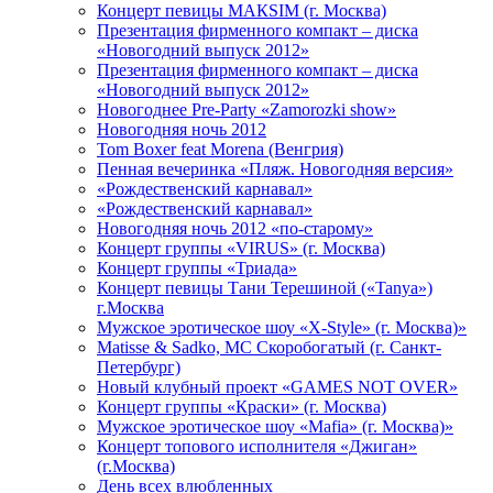
Концерт певицы МАКSIМ (г. Москва)
Презентация фирменного компакт – диска
«Новогодний выпуск 2012»
Презентация фирменного компакт – диска
«Новогодний выпуск 2012»
Новогоднее Pre-Party «Zamorozki show»
Новогодняя ночь 2012
Tom Boxer feat Morena (Венгрия)
Пенная вечеринка «Пляж. Новогодняя версия»
«Рождественский карнавал»
«Рождественский карнавал»
Новогодняя ночь 2012 «по-старому»
Концерт группы «VIRUS» (г. Москва)
Концерт группы «Триада»
Концерт певицы Тани Терешиной («Tanya»)
г.Москва
Мужское эротическое шоу «X-Style» (г. Москва)»
Matissе & Sadko, MC Скоробогатый (г. Санкт-
Петербург)
Новый клубный проект «GAMES NOT OVER»
Концерт группы «Краски» (г. Москва)
Мужское эротическое шоу «Mafia» (г. Москва)»
Концерт топового исполнителя «Джиган»
(г.Москва)
День всех влюбленных