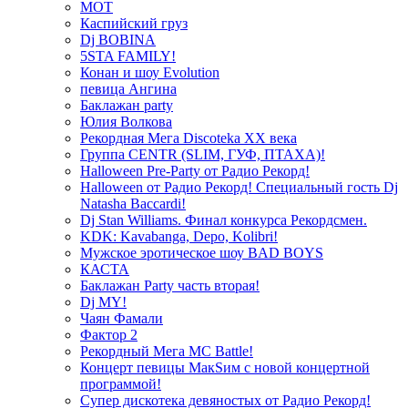
МОТ
Каспийский груз
Dj BOBINA
5STA FAMILY!
Конан и шоу Evolution
певица Ангина
Баклажан party
Юлия Волкова
Рекордная Мега Discoteka XX века
Группа CENTR (SLIM, ГУФ, ПТАХА)!
Halloween Pre-Party от Радио Рекорд!
Halloween от Радио Рекорд! Специальный гость Dj
Natasha Baccardi!
Dj Stan Williams. Финал конкурса Рекордсмен.
KDK: Kavabanga, Depo, Kolibri!
Мужское эротическое шоу BAD BOYS
КАСТА
Баклажан Party часть вторая!
Dj MY!
Чаян Фамали
Фактор 2
Рекордный Мега МС Battle!
Концерт певицы МакSим с новой концертной
программой!
Супер дискотека девяностых от Радио Рекорд!