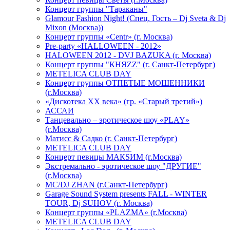
Концерт группы "Тараканы"
Glamour Fashion Night! (Спец. Гость – Dj Sveta & Dj
Mixon (Москва))
Концерт группы «Centr» (г. Москва)
Pre-party «HALLOWEEN - 2012»
HALOWEEN 2012 - DVJ BAZUKA (г. Москва)
Концерт группы "КНЯZZ" (г. Санкт-Петербург)
METELICA CLUB DAY
Концерт группы ОТПЕТЫЕ МОШЕННИКИ
(г.Москва)
«Дискотека ХХ века» (гр. «Старый третий»)
АССАИ
Танцевально – эротическое шоу «PLAY»
(г.Москва)
Матисс & Садко (г. Санкт-Петербург)
METELICA CLUB DAY
Концерт певицы МАКSИМ (г.Москва)
Экстремально - эротическое шоу "ДРУГИЕ"
(г.Москва)
МС/DJ ZHAN (г.Санкт-Петербург)
Garage Sound System presents FALL - WINTER
TOUR, Dj SUHOV (г. Москва)
Концерт группы «PLAZMA» (г.Москва)
METELICA CLUB DAY