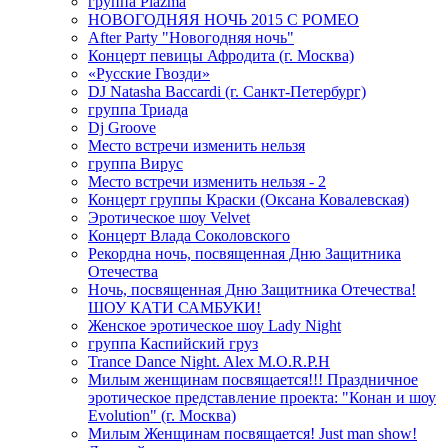
группа Plazma
НОВОГОДНЯЯ НОЧЬ 2015 C РОМЕО
After Party "Новогодняя ночь"
Концерт певицы Афродита (г. Москва)
«Русские Гвозди»
DJ Natasha Baccardi (г. Санкт-Петербург)
группа Триада
Dj Groove
Место встречи изменить нельзя
группа Вирус
Место встречи изменить нельзя - 2
Концерт группы Краски (Оксана Ковалевская)
Эротическое шоу Velvet
Концерт Влада Соколовского
Рекордна ночь, посвященная Дню Защитника
Отечества
Ночь, посвященная Дню Защитника Отечества!
ШОУ КАТИ САМБУКИ!
Женское эротическое шоу Lady Night
группа Каспийский груз
Trance Dance Night. Alex M.O.R.P.H
Милым женщинам посвящается!!! Праздничное
эротическое представление проекта: "Конан и шоу
Evolution" (г. Москва)
Милым Женщинам посвящается! Just man show!