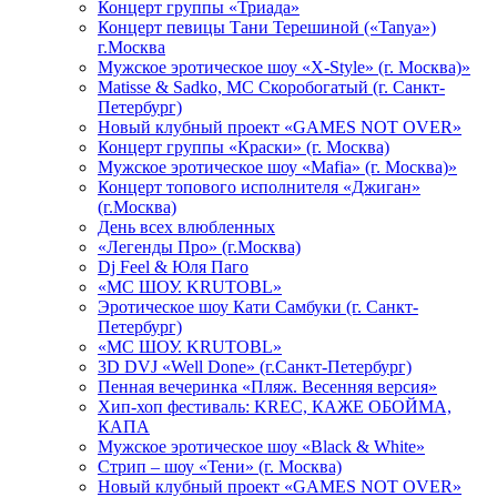
Концерт группы «Триада»
Концерт певицы Тани Терешиной («Tanya»)
г.Москва
Мужское эротическое шоу «X-Style» (г. Москва)»
Matissе & Sadko, MC Скоробогатый (г. Санкт-
Петербург)
Новый клубный проект «GAMES NOT OVER»
Концерт группы «Краски» (г. Москва)
Мужское эротическое шоу «Mafia» (г. Москва)»
Концерт топового исполнителя «Джиган»
(г.Москва)
День всех влюбленных
«Легенды Про» (г.Москва)
Dj Feel & Юля Паго
«МС ШОУ. KRUTOBL»
Эротическое шоу Кати Самбуки (г. Санкт-
Петербург)
«МС ШОУ. KRUTOBL»
3D DVJ «Well Done» (г.Санкт-Петербург)
Пенная вечеринка «Пляж. Весенняя версия»
Хип-хоп фестиваль: KREC, КАЖЕ ОБОЙМА,
КАПА
Мужское эротическое шоу «Black & White»
Стрип – шоу «Тени» (г. Москва)
Новый клубный проект «GAMES NOT OVER»