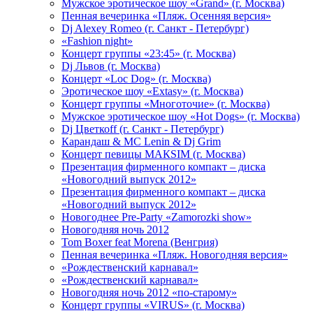
Мужское эротическое шоу «Grand» (г. Москва)
Пенная вечеринка «Пляж. Осенняя версия»
Dj Alexey Romeo (г. Санкт - Петербург)
«Fashion night»
Концерт группы «23:45» (г. Москва)
Dj Львов (г. Москва)
Концерт «Loc Dog» (г. Москва)
Эротическое шоу «Extasy» (г. Москва)
Концерт группы «Многоточие» (г. Москва)
Мужское эротическое шоу «Hot Dogs» (г. Москва)
Dj Цветкоff (г. Санкт - Петербург)
Карандаш & МС Lenin & Dj Grim
Концерт певицы МАКSIМ (г. Москва)
Презентация фирменного компакт – диска
«Новогодний выпуск 2012»
Презентация фирменного компакт – диска
«Новогодний выпуск 2012»
Новогоднее Pre-Party «Zamorozki show»
Новогодняя ночь 2012
Tom Boxer feat Morena (Венгрия)
Пенная вечеринка «Пляж. Новогодняя версия»
«Рождественский карнавал»
«Рождественский карнавал»
Новогодняя ночь 2012 «по-старому»
Концерт группы «VIRUS» (г. Москва)