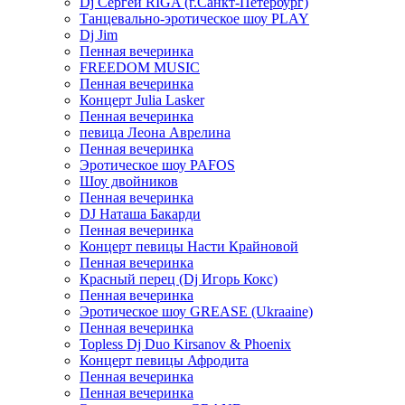
Dj Сергей RIGA (г.Санкт-Петербург)
Танцевально-эротическое шоу PLAY
Dj Jim
Пенная вечеринка
FREEDOM MUSIC
Пенная вечеринка
Концерт Julia Lasker
Пенная вечеринка
певица Леона Аврелина
Пенная вечеринка
Эротическое шоу PAFOS
Шоу двойников
Пенная вечеринка
DJ Наташа Бакарди
Пенная вечеринка
Концерт певицы Насти Крайновой
Пенная вечеринка
Красный перец (Dj Игорь Кокс)
Пенная вечеринка
Эротическое шоу GREASE (Ukraaine)
Пенная вечеринка
Topless Dj Duo Kirsanov & Phoenix
Концерт певицы Афродита
Пенная вечеринка
Пенная вечеринка