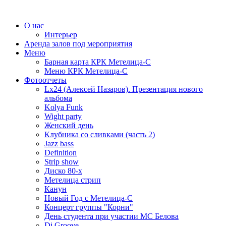
О нас
Интерьер
Аренда залов под мероприятия
Меню
Барная карта КРК Метелица-С
Меню КРК Метелица-С
Фотоотчеты
Lx24 (Алексей Назаров). Презентация нового
альбома
Kolya Funk
Wight party
Женский день
Клубника со сливками (часть 2)
Jazz bass
Definition
Strip show
Диско 80-х
Метелица стрип
Канун
Новый Год с Метелица-С
Концерт группы "Корни"
День студента при участии МС Белова
Dj Groove