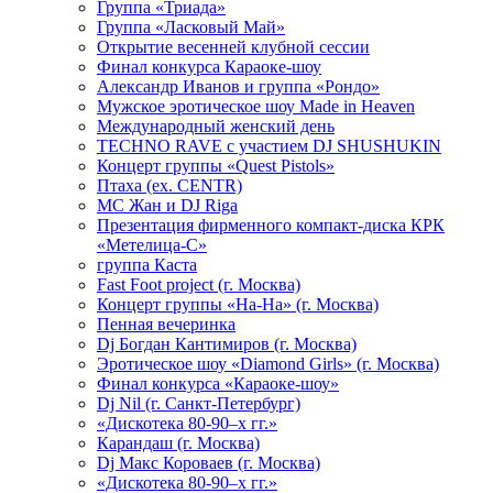
Группа «Триада»
Группа «Ласковый Май»
Открытие весенней клубной сессии
Финал конкурса Караоке-шоу
Александр Иванов и группа «Рондо»
Мужское эротическое шоу Made in Heaven
Международный женский день
TECHNO RAVE с участием DJ SHUSHUKIN
Концерт группы «Quest Pistols»
Птаха (ex. CENTR)
МС Жан и DJ Riga
Презентация фирменного компакт-диска КРК
«Метелица-С»
группа Каста
Fast Foot project (г. Москва)
Концерт группы «На-На» (г. Москва)
Пенная вечеринка
Dj Богдан Кантимиров (г. Москва)
Эротическое шоу «Diamond Girls» (г. Москва)
Финал конкурса «Караоке-шоу»
Dj Nil (г. Санкт-Петербург)
«Дискотека 80-90–х гг.»
Карандаш (г. Москва)
Dj Макс Короваев (г. Москва)
«Дискотека 80-90–х гг.»