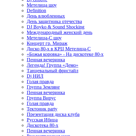
Метелица шоу
Definition
День влюбленных
День защитника отечества
DJ Boyko & Sound Shocking
Международный женский день
Метелица-С шоу
Концерт гр. Мираж
Диско 80-х в КРЦ Метелица-С
«Божья коровка» - На дискотеке 80-х
Пенная вечеринка
Легенда! Группа «Демо»
Танцевальный фристайл
Dj НИЛ
Голая правда
Группа Земляне
Пенная вечеринка
Группа Вирус
Голая правда
Тектоник party
Презентация диска клуба
Русская Ибица
Дискотека 80-х
Пенная вечеринка