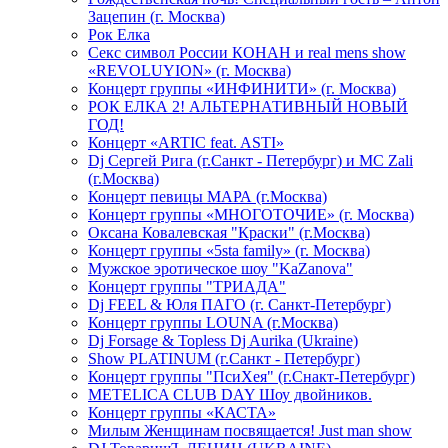
Зацепин (г. Москва)
Рок Елка
Секс символ России КОНАН и real mens show
«REVOLUYION» (г. Москва)
Концерт группы «ИНФИНИТИ» (г. Москва)
РОК ЕЛКА 2! АЛЬТЕРНАТИВНЫЙ НОВЫЙ
ГОД!
Концерт «ARTIC feat. ASTI»
Dj Сергей Рига (г.Санкт - Петербург) и MC Zali
(г.Москва)
Концерт певицы МАРА (г.Москва)
Концерт группы «МНОГОТОЧИЕ» (г. Москва)
Оксана Ковалевская "Краски" (г.Москва)
Концерт группы «5sta family» (г. Москва)
Мужское эротическое шоу "KaZanova"
Концерт группы "ТРИАДА"
Dj FEEL & Юля ПАГО (г. Санкт-Петербург)
Концерт группы LOUNA (г.Москва)
Dj Forsage & Topless Dj Aurika (Ukraine)
Show PLATINUM (г.Санкт - Петербург)
Концерт группы "ПсиХея" (г.Снакт-Петербург)
METELICA CLUB DAY Шоу двойников.
Концерт группы «КАСТА»
Милым Женщинам посвящается! Just man show