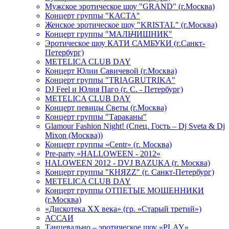
Мужское эротическое шоу "GRAND" (г.Москва)
Концерт группы "КАСТА"
Женское эротическое шоу "KRISTAL" (г.Москва)
Концерт группы "МАЛЬЧИШНИК"
Эротическое шоу КАТИ САМБУКИ (г.Санкт-
Петербург)
METELICA CLUB DAY
Концерт Юлии Савичевой (г.Москва)
Концерт группы "TRIAGRUTRIKA"
DJ Feel и Юлия Паго (г. С. - Петербург)
METELICA CLUB DAY
Концерт певицы Светы (г.Москва)
Концерт группы "Тараканы"
Glamour Fashion Night! (Спец. Гость – Dj Sveta & Dj
Mixon (Москва))
Концерт группы «Centr» (г. Москва)
Pre-party «HALLOWEEN - 2012»
HALOWEEN 2012 - DVJ BAZUKA (г. Москва)
Концерт группы "КНЯZZ" (г. Санкт-Петербург)
METELICA CLUB DAY
Концерт группы ОТПЕТЫЕ МОШЕННИКИ
(г.Москва)
«Дискотека ХХ века» (гр. «Старый третий»)
АССАИ
Танцевально – эротическое шоу «PLAY»