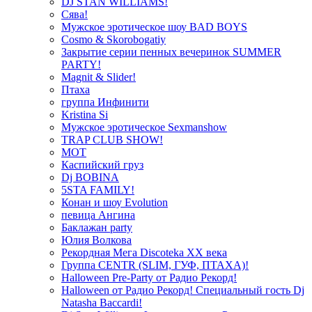
DJ STAN WILLIAMS!
Сява!
Мужское эротическое шоу BAD BOYS
Cosmo & Skorobogatiy
Закрытие серии пенных вечеринок SUMMER
PARTY!
Magnit & Slider!
Птаха
группа Инфинити
Kristina Si
Мужское эротическое Sexmanshow
TRAP CLUB SHOW!
МОТ
Каспийский груз
Dj BOBINA
5STA FAMILY!
Конан и шоу Evolution
певица Ангина
Баклажан party
Юлия Волкова
Рекордная Мега Discoteka XX века
Группа CENTR (SLIM, ГУФ, ПТАХА)!
Halloween Pre-Party от Радио Рекорд!
Halloween от Радио Рекорд! Специальный гость Dj
Natasha Baccardi!