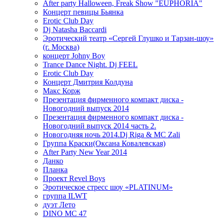
After party Halloween, Freak Show "EUPHORIA"
Концерт певицы Бьянка
Erotic Club Day
Dj Natasha Baccardi
Эротический театр «Сергей Глушко и Тарзан-шоу»
(г. Москва)
концерт Johny Boy
Trance Dance Night. Dj FEEL
Erotic Club Day
Концерт Дмитрия Колдуна
Макс Корж
Презентация фирменного компакт диска -
Новогодний выпуск 2014
Презентация фирменного компакт диска -
Новогодний выпуск 2014 часть 2.
Новогодняя ночь 2014.Dj Riga & MC Zali
Группа Краски(Оксана Ковалевская)
After Party New Year 2014
Данко
Планка
Проект Revel Boys
Эротическое стресс шоу «PLATINUM»
группа ILWT
дуэт Лето
DINO MC 47