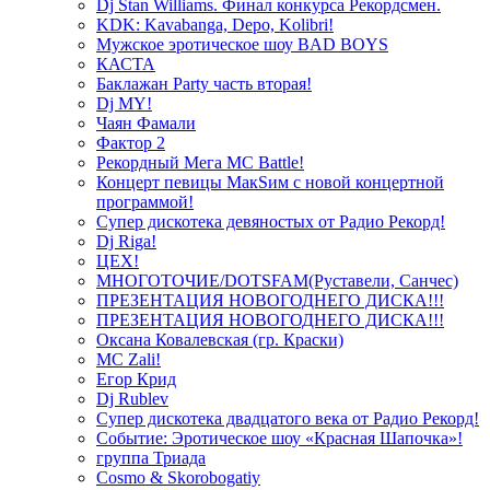
Dj Stan Williams. Финал конкурса Рекордсмен.
KDK: Kavabanga, Depo, Kolibri!
Мужское эротическое шоу BAD BOYS
КАСТА
Баклажан Party часть вторая!
Dj MY!
Чаян Фамали
Фактор 2
Рекордный Мега МС Battle!
Концерт певицы МакSим с новой концертной
программой!
Супер дискотека девяностых от Радио Рекорд!
Dj Riga!
ЦЕХ!
МНОГОТОЧИЕ/DOTSFAM(Руставели, Санчес)
ПРЕЗЕНТАЦИЯ НОВОГОДНЕГО ДИСКА!!!
ПРЕЗЕНТАЦИЯ НОВОГОДНЕГО ДИСКА!!!
Оксана Ковалевская (гр. Краски)
MC Zali!
Егор Крид
Dj Rublev
Супер дискотека двадцатого века от Радио Рекорд!
Событие: Эротическое шоу «Красная Шапочка»!
группа Триада
Cosmo & Skorobogatiy