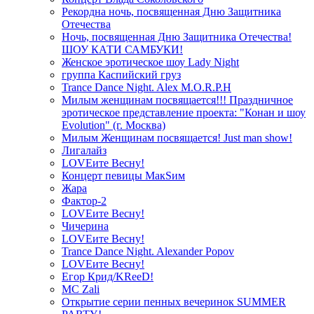
Рекордна ночь, посвященная Дню Защитника
Отечества
Ночь, посвященная Дню Защитника Отечества!
ШОУ КАТИ САМБУКИ!
Женское эротическое шоу Lady Night
группа Каспийский груз
Trance Dance Night. Alex M.O.R.P.H
Милым женщинам посвящается!!! Праздничное
эротическое представление проекта: "Конан и шоу
Evolution" (г. Москва)
Милым Женщинам посвящается! Just man show!
Лигалайз
LOVEите Весну!
Концерт певицы МакSим
Жара
Фактор-2
LOVEите Весну!
Чичерина
LOVEите Весну!
Trance Dance Night. Alexander Popov
LOVEите Весну!
Егор Крид/KReeD!
MC Zali
Открытие серии пенных вечеринок SUMMER