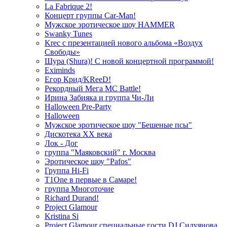
La Fabrique 2!
Концерт группы Car-Man!
Мужское эротическое шоу HAMMER
Swanky Tunes
Krec с презентацией нового альбома «Воздух
Свободы»
Шура (Shura)! С новой концертной программой!
Eximinds
Егор Крид/KReeD!
Рекордный Мега МС Battle!
Ирина Забияка и группа Чи-Ли
Halloween Pre-Party
Halloween
Мужское эротическое шоу "Бешеные псы"
Дискотека ХХ века
Лок - Дог
группа "Маяковский" г. Москва
Эротическое шоу "Pafos"
Группа Hi-Fi
T1One в первые в Самаре!
группа Многоточие
Richard Durand!
Project Glamour
Kristina Si
Project Glamour специальные гости DJ Силуянова