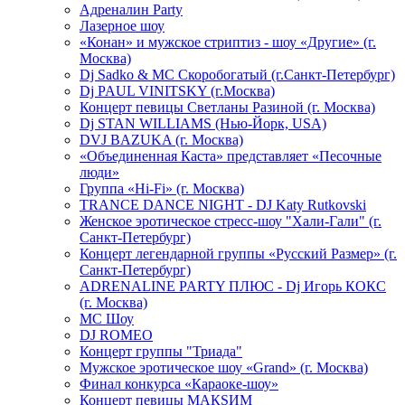
Адреналин Party
Лазерное шоу
«Конан» и мужское стриптиз - шоу «Другие» (г.
Москва)
Dj Sadko & МС Скоробогатый (г.Санкт-Петербург)
Dj PAUL VINITSKY (г.Москва)
Концерт певицы Светланы Разиной (г. Москва)
Dj STAN WILLIAMS (Нью-Йорк, USA)
DVJ BAZUKA (г. Москва)
«Объединенная Каста» представляет «Песочные
люди»
Группа «Hi-Fi» (г. Москва)
TRANCE DANCE NIGHT - DJ Katy Rutkovski
Женское эротическое стресс-шоу "Хали-Гали" (г.
Санкт-Петербург)
Концерт легендарной группы «Русский Размер» (г.
Санкт-Петербург)
ADRENALINE PARTY ПЛЮС - Dj Игорь КОКС
(г. Москва)
MC Шоу
DJ ROMEO
Концерт группы "Триада"
Мужское эротическое шоу «Grand» (г. Москва)
Финал конкурса «Караоке-шоу»
Концерт певицы МАКSИМ