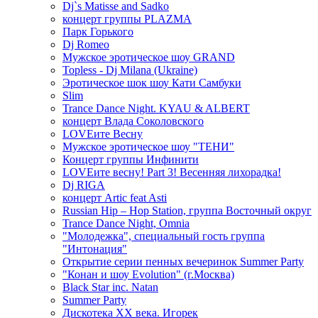
Dj`s Matisse and Sadko
концерт группы PLAZMA
Парк Горького
Dj Romeo
Мужское эротическое шоу GRAND
Topless - Dj Milana (Ukraine)
Эротическое шок шоу Кати Самбуки
Slim
Trance Dance Night. KYAU & ALBERT
концерт Влада Соколовского
LOVEите Весну
Мужское эротическое шоу "ТЕНИ"
Концерт группы Инфинити
LOVEите весну! Part 3! Весенняя лихорадка!
Dj RIGA
концерт Artic feat Asti
Russian Hip – Hop Station, группа Восточный округ
Trance Dance Night, Omnia
"Молодежка", специальный гость группа
"Интонация"
Открытие серии пенных вечеринок Summer Party
"Конан и шоу Evolution" (г.Москва)
Black Star inc. Natan
Summer Party
Дискотека ХХ века. Игорек