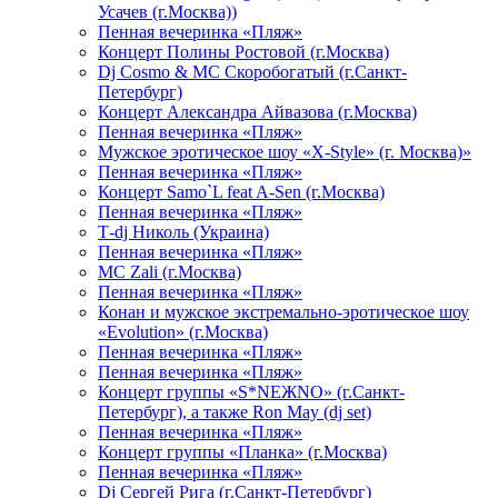
Усачев (г.Москва))
Пенная вечеринка «Пляж»
Концерт Полины Ростовой (г.Москва)
Dj Cosmo & МС Скоробогатый (г.Санкт-
Петербург)
Концерт Александра Айвазова (г.Москва)
Пенная вечеринка «Пляж»
Мужское эротическое шоу «X-Style» (г. Москва)»
Пенная вечеринка «Пляж»
Концерт Samo`L feat A-Sen (г.Москва)
Пенная вечеринка «Пляж»
Т-dj Николь (Украина)
Пенная вечеринка «Пляж»
МС Zali (г.Москва)
Пенная вечеринка «Пляж»
Конан и мужское экстремально-эротическое шоу
«Evolution» (г.Москва)
Пенная вечеринка «Пляж»
Пенная вечеринка «Пляж»
Концерт группы «S*NEЖNO» (г.Санкт-
Петербург), а также Ron May (dj set)
Пенная вечеринка «Пляж»
Концерт группы «Планка» (г.Москва)
Пенная вечеринка «Пляж»
Dj Сергей Рига (г.Санкт-Петербург)