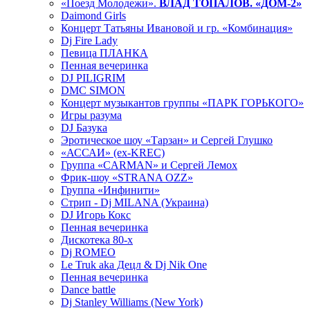
«Поезд Молодежи».
ВЛАД ТОПАЛОВ. «ДОМ-2»
Daimond Girls
Концерт Татьяны Ивановой и гр. «Комбинация»
Dj Fire Lady
Певица ПЛАНКА
Пенная вечеринка
DJ PILIGRIM
DMC SIMON
Концерт музыкантов группы «ПАРК ГОРЬКОГО»
Игры разума
DJ Базука
Эротическое шоу «Тарзан» и Сергей Глушко
«АССАИ» (ex-KREC)
Группа «CARMAN» и Сергей Лемох
Фрик-шоу «STRANA OZZ»
Группа «Инфинити»
Стрип - Dj MILANA (Украина)
DJ Игорь Кокс
Пенная вечеринка
Дискотека 80-х
Dj ROMEO
Le Truk aka Децл & Dj Nik One
Пенная вечеринка
Dance battle
Dj Stanley Williams (New York)