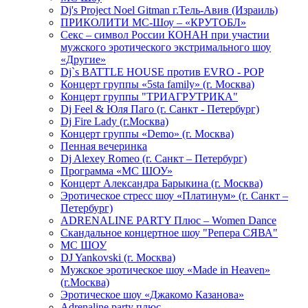
Dj's Project Noel Gitman г.Тель-Авив (Израиль)
ПРИКОЛИТИ МС-Шоу – «КРУТОБЛ»
Секс – символ России КОНАН при участии
мужского эротического экстримального шоу
«Другие»
Dj`s BATTLE HOUSE против EVRO - POP
Концерт группы «5sta family» (г. Москва)
Концерт группы "ТРИАГРУТРИКА"
Dj Feel & Юля Паго (г. Санкт - Петербург)
Dj Fire Lady (г.Москва)
Концерт группы «Demo» (г. Москва)
Пенная вечеринка
Dj Alexey Romeo (г. Санкт – Петербург)
Программа «МС ШОУ»
Концерт Александра Барыкина (г. Москва)
Эротическое стресс шоу «Платинум» (г. Санкт –
Петербург)
ADRENALINE PARTY Плюс – Women Dance
Скандальное концертное шоу "Репера СЯВА"
МС ШОУ
DJ Yankovski (г. Москва)
Мужское эротическое шоу «Made in Heaven»
(г.Москва)
Эротическое шоу «Джакомо Казанова»
Adrenaline party плюс