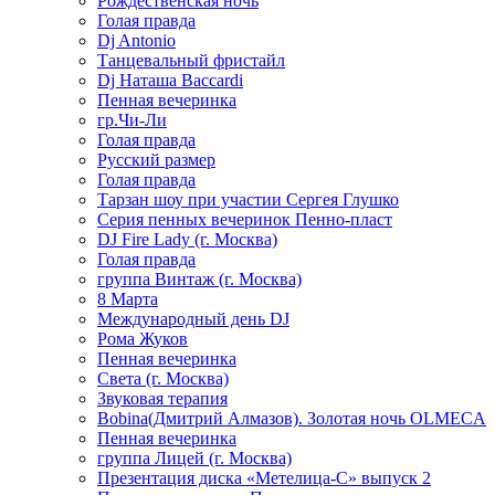
Рождественская ночь
Голая правда
Dj Antonio
Танцевальный фристайл
Dj Наташа Baccardi
Пенная вечеринка
гр.Чи-Ли
Голая правда
Русский размер
Голая правда
Тарзан шоу при участии Сергея Глушко
Серия пенных вечеринок Пенно-пласт
DJ Fire Lady (г. Москва)
Голая правда
группа Винтаж (г. Москва)
8 Марта
Международный день DJ
Рома Жуков
Пенная вечеринка
Света (г. Москва)
Звуковая терапия
Bobina(Дмитрий Алмазов). Золотая ночь OLMECA
Пенная вечеринка
группа Лицей (г. Москва)
Презентация диска «Метелица-С» выпуск 2