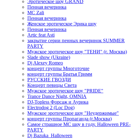
Эротическое шоу GRAND
Пенная вечеринка
MC Zali
Пенная вечеринка
Женское эротическое Эрика шоу
Пенная вечеринка
Artic feat Asti
закрытие серии пенных вечеринок SUMMER
PARTY
Мужское эротическое шоу "ТЕНИ" (г. Москва)
Slade show (Ukraine)
Dj Alexey Romeo
концерт группы Многоточие
концерт группы Братья Гримм
РУССКИЕ ГВОЗДИ
Концерт певицы Света
Мужское эротическое шоу "PRIDE"
Trance Dance Night, OMNIA
DJ-Topless Форсаж и Аурика
Electrodog 2 (Loc Dog)
Мужское эротическое шоу "Неудержимые"
концерт группы Пропаганда (г.Москва)
Самое страшное МС шоу в году. Halloween PRE-
PARTY
Dj Bazuka_Halloween