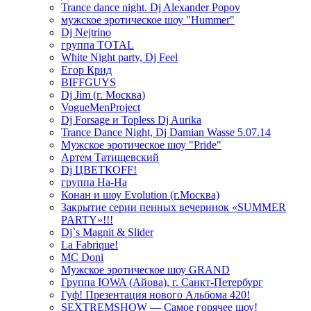
Trance dance night. Dj Alexander Popov
мужское эротическое шоу "Hummer"
Dj Nejtrino
группа TOTAL
White Night party, Dj Feel
Егор Крид
BIFFGUYS
Dj Jim (г. Москва)
VogueMenProject
Dj Forsage и Topless Dj Aurika
Trance Dance Night, Dj Damian Wasse 5.07.14
Мужское эротическое шоу "Pride"
Артем Татищевский
Dj ЦВЕТКOFF!
группа На-На
Конан и шоу Evolution (г.Москва)
Закрытие серии пенных вечеринок «SUMMER
PARTY»!!!
Dj`s Magnit & Slider
La Fabrique!
MC Doni
Мужское эротическое шоу GRAND
Группа IOWA (Айова), г. Санкт-Петербург
Гуф! Презентация нового Альбома 420!
SEXTREMSHOW — Самое горячее шоу!