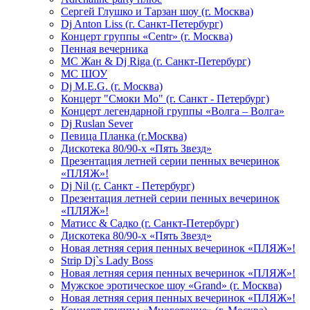
Сергей Глушко и Тарзан шоу (г. Москва)
Dj Anton Liss (г. Санкт-Петербург)
Концерт группы «Centr» (г. Москва)
Пенная вечерника
МС Жан & Dj Riga (г. Санкт-Петербург)
МС ШОУ
Dj M.E.G. (г. Москва)
Концерт "Смоки Мо" (г. Санкт - Петербург)
Концерт легендарной группы «Волга – Волга»
Dj Ruslan Sever
Певица Планка (г.Москва)
Дискотека 80/90-х «Пять Звезд»
Презентация летней серии пенных вечеринок
«ПЛЯЖ»!
Dj Nil (г. Санкт - Петербург)
Презентация летней серии пенных вечеринок
«ПЛЯЖ»!
Матисс & Садко (г. Санкт-Петербург)
Дискотека 80/90-х «Пять Звезд»
Новая летняя серия пенных вечеринок «ПЛЯЖ»!
Strip Dj`s Lady Boss
Новая летняя серия пенных вечеринок «ПЛЯЖ»!
Мужское эротическое шоу «Grand» (г. Москва)
Новая летняя серия пенных вечеринок «ПЛЯЖ»!