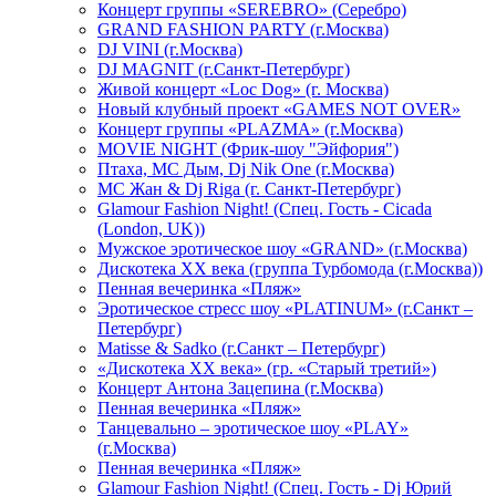
Концерт группы «SEREBRO» (Серебро)
GRAND FASHION PARTY (г.Москва)
DJ VINI (г.Москва)
DJ MAGNIT (г.Санкт-Петербург)
Живой концерт «Loc Dog» (г. Москва)
Новый клубный проект «GAMES NOT OVER»
Концерт группы «PLAZMA» (г.Москва)
MOVIE NIGHT (Фрик-шоу "Эйфория")
Птаха, МС Дым, Dj Nik One (г.Москва)
МС Жан & Dj Riga (г. Санкт-Петербург)
Glamour Fashion Night! (Спец. Гость - Cicada
(London, UK))
Мужское эротическое шоу «GRAND» (г.Москва)
Дискотека XX века (группа Турбомода (г.Москва))
Пенная вечеринка «Пляж»
Эротическое стресс шоу «PLATINUM» (г.Санкт –
Петербург)
Matisse & Sadko (г.Санкт – Петербург)
«Дискотека ХХ века» (гр. «Старый третий»)
Концерт Антона Зацепина (г.Москва)
Пенная вечеринка «Пляж»
Танцевально – эротическое шоу «PLAY»
(г.Москва)
Пенная вечеринка «Пляж»
Glamour Fashion Night! (Спец. Гость - Dj Юрий