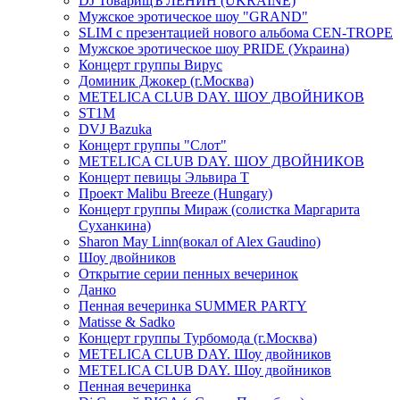
DJ ТоварищЪ ЛЕНИН (UKRAINE)
Мужское эротическое шоу "GRAND"
SLIM с презентацией нового альбома CEN-TROPE
Мужское эротическое шоу PRIDE (Украина)
Концерт группы Вирус
Доминик Джокер (г.Москва)
METELICA CLUB DAY. ШОУ ДВОЙНИКОВ
ST1M
DVJ Bazuka
Концерт группы "Слот"
METELICA CLUB DAY. ШОУ ДВОЙНИКОВ
Концерт певицы Эльвира Т
Проект Malibu Breeze (Hungary)
Концерт группы Мираж (солистка Маргарита
Суханкина)
Sharon May Linn(вокал of Alex Gaudino)
Шоу двойников
Открытие серии пенных вечеринок
Данко
Пенная вечеринка SUMMER PARTY
Matisse & Sadko
Концерт группы Турбомода (г.Москва)
METELICA CLUB DAY. Шоу двойников
METELICA CLUB DAY. Шоу двойников
Пенная вечеринка