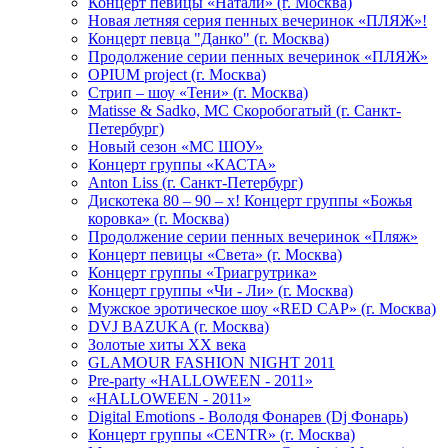
Концерт певицы «Натали» (г. Москва)
Новая летняя серия пенных вечеринок «ПЛЯЖ»!
Концерт певца "Данко" (г. Москва)
Продолжение серии пенных вечеринок «ПЛЯЖ»
OPIUM project (г. Москва)
Стрип – шоу «Тени» (г. Москва)
Matissе & Sadko, MC Скоробогатый (г. Санкт-
Петербург)
Новый сезон «МС ШОУ»
Концерт группы «КАСТА»
Anton Liss (г. Санкт-Петербург)
Дискотека 80 – 90 – х! Концерт группы «Божья
коровка» (г. Москва)
Продолжение серии пенных вечеринок «Пляж»
Концерт певицы «Света» (г. Москва)
Концерт группы «Триагрутрика»
Концерт группы «Чи - Ли» (г. Москва)
Мужское эротическое шоу «RED CAP» (г. Москва)
DVJ BAZUKA (г. Москва)
Золотые хиты XX века
GLAMOUR FASHION NIGHT 2011
Pre-party «HALLOWEEN - 2011»
«HALLOWEEN - 2011»
Digital Emotions - Володя Фонарев (Dj Фонарь)
Концерт группы «CENTR» (г. Москва)