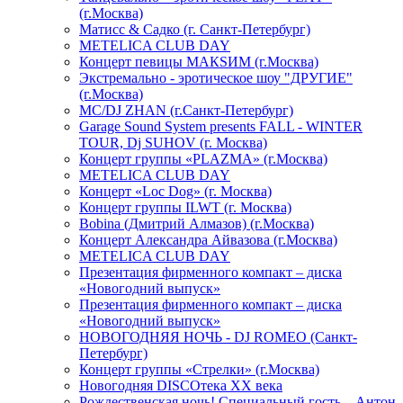
(г.Москва)
Матисс & Садко (г. Санкт-Петербург)
METELICA CLUB DAY
Концерт певицы МАКSИМ (г.Москва)
Экстремально - эротическое шоу "ДРУГИЕ"
(г.Москва)
МС/DJ ZHAN (г.Санкт-Петербург)
Garage Sound System presents FALL - WINTER
TOUR, Dj SUHOV (г. Москва)
Концерт группы «PLAZMA» (г.Москва)
METELICA CLUB DAY
Концерт «Loc Dog» (г. Москва)
Концерт группы ILWT (г. Москва)
Bobina (Дмитрий Алмазов) (г.Москва)
Концерт Александра Айвазова (г.Москва)
METELICA CLUB DAY
Презентация фирменного компакт – диска
«Новогодний выпуск»
Презентация фирменного компакт – диска
«Новогодний выпуск»
НОВОГОДНЯЯ НОЧЬ - DJ ROMEO (Санкт-
Петербург)
Концерт группы «Стрелки» (г.Москва)
Новогодняя DISCOтека ХХ века
Рождественская ночь! Специальный гость – Антон