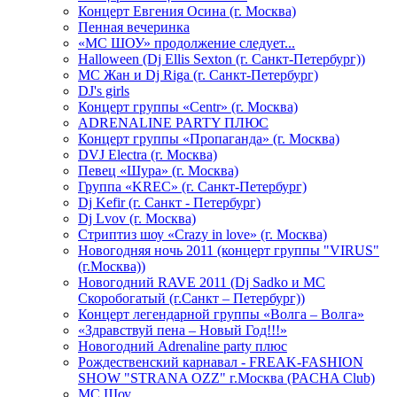
Концерт Евгения Осина (г. Москва)
Пенная вечеринка
«МС ШОУ» продолжение следует...
Halloween (Dj Ellis Sexton (г. Санкт-Петербург))
МС Жан и Dj Riga (г. Санкт-Петербург)
DJ's girls
Концерт группы «Centr» (г. Москва)
ADRENALINE PARTY ПЛЮС
Концерт группы «Пропаганда» (г. Москва)
DVJ Electra (г. Москва)
Певец «Шура» (г. Москва)
Группа «KREC» (г. Санкт-Петербург)
Dj Kefir (г. Санкт - Петербург)
Dj Lvov (г. Москва)
Стриптиз шоу «Crazy in love» (г. Москва)
Новогодняя ночь 2011 (концерт группы "VIRUS"
(г.Москва))
Новогодний RAVE 2011 (Dj Sadko и MC
Скоробогатый (г.Санкт – Петербург))
Концерт легендарной группы «Волга – Волга»
«Здравствуй пена – Новый Год!!!»
Новогодний Adrenaline party плюс
Рождественский карнавал - FREAK-FASHION
SHOW "STRANA OZZ" г.Москва (PACHA Club)
MC Шоу