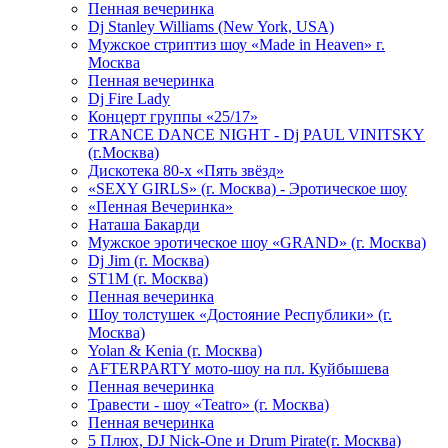
Пенная вечеринка
Dj Stanley Williams (New York, USA)
Мужское стриптиз шоу «Made in Heaven» г.
Москва
Пенная вечеринка
Dj Fire Lady
Концерт группы «25/17»
TRANCE DANCE NIGHT - Dj PAUL VINITSKY
(г.Москва)
Дискотека 80-х «Пять звёзд»
«SEXY GIRLS» (г. Москва) - Эротическое шоу
«Пенная Вечеринка»
Hаташа Бакарди
Мужское эротическое шоу «GRAND» (г. Москва)
Dj Jim (г. Москва)
ST1M (г. Москва)
Пенная вечеринка
Шоу толстушек «Достояние Республики» (г.
Москва)
Yolan & Kenia (г. Москва)
AFTERPARTY мото-шоу на пл. Куйбышева
Пенная вечеринка
Травести - шоу «Teatro» (г. Москва)
Пенная вечеринка
5 Плюх, DJ Nick-One и Drum Pirate(г. Москва)