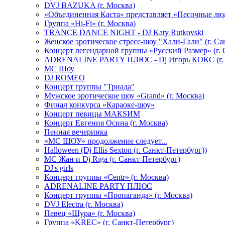
DVJ BAZUKA (г. Москва)
«Объединенная Каста» представляет «Песочные лю
Группа «Hi-Fi» (г. Москва)
TRANCE DANCE NIGHT - DJ Katy Rutkovski
Женское эротическое стресс-шоу "Хали-Гали" (г. Са
Концерт легендарной группы «Русский Размер» (г. 
ADRENALINE PARTY ПЛЮС - Dj Игорь КОКС (г. 
MC Шоу
DJ ROMEO
Концерт группы "Триада"
Мужское эротическое шоу «Grand» (г. Москва)
Финал конкурса «Караоке-шоу»
Концерт певицы МАКSИМ
Концерт Евгения Осина (г. Москва)
Пенная вечеринка
«МС ШОУ» продолжение следует...
Halloween (Dj Ellis Sexton (г. Санкт-Петербург))
МС Жан и Dj Riga (г. Санкт-Петербург)
DJ's girls
Концерт группы «Centr» (г. Москва)
ADRENALINE PARTY ПЛЮС
Концерт группы «Пропаганда» (г. Москва)
DVJ Electra (г. Москва)
Певец «Шура» (г. Москва)
Группа «KREC» (г. Санкт-Петербург)