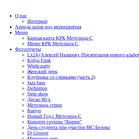
О нас
Интерьер
Аренда залов под мероприятия
Меню
Барная карта КРК Метелица-С
Меню КРК Метелица-С
Фотоотчеты
Lx24 (Алексей Назаров). Презентация нового альбо
Kolya Funk
Wight party
Женский день
Клубника со сливками (часть 2)
Jazz bass
Definition
Strip show
Диско 80-х
Метелица стрип
Канун
Новый Год с Метелица-С
Концерт группы "Корни"
День студента при участии МС Белова
Dj Groove
Метелица шоу