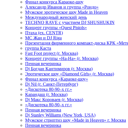
Финал конкурса Караоке-шоу
Александр Иванов и группа «Рондо»
Мужское эротическое шоу Made in Heaven
Международный женский день
TECHNO RAVE с участием DJ SHUSHUKIN
Концерт группы «Quest Pistols»
Птаха (ex. CENTR)
МС Жан и DJ Riga
Презентация фирменного компакт-диска КРК «Мет
группа Каста
Fast Foot project (г. Москва)
Концерт группы «На-На» (г. Москва)
Пенная вечеринка
Dj Богдан Кантимиров (г. Москва)
Эротическое шоу «Diamond Girls» (г. Москва)
Финал конкурса «Караоке-шоу»
Dj Nil (г. Санкт-Петербург)
«Дискотека 80-90–х гг.»
Карандаш (г. Москва)
Dj Макс Короваев (г. Москва)
«Дискотека 80-90–х гг.»
Пенная вечеринка
Dj Stanley Williams (New York, USA)
Мужское стриптиз шоу «Made in Heaven» г. Москва
Пенная вечеринка