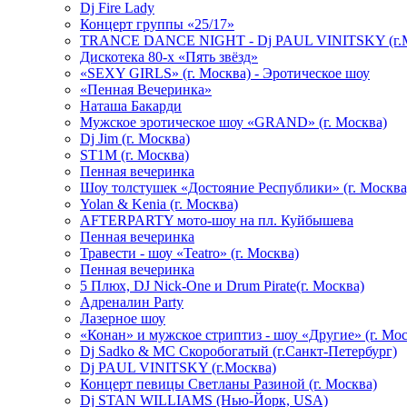
Dj Fire Lady
Концерт группы «25/17»
TRANCE DANCE NIGHT - Dj PAUL VINITSKY (г.М
Дискотека 80-х «Пять звёзд»
«SEXY GIRLS» (г. Москва) - Эротическое шоу
«Пенная Вечеринка»
Hаташа Бакарди
Мужское эротическое шоу «GRAND» (г. Москва)
Dj Jim (г. Москва)
ST1M (г. Москва)
Пенная вечеринка
Шоу толстушек «Достояние Республики» (г. Москва
Yolan & Kenia (г. Москва)
AFTERPARTY мото-шоу на пл. Куйбышева
Пенная вечеринка
Травести - шоу «Teatro» (г. Москва)
Пенная вечеринка
5 Плюх, DJ Nick-One и Drum Pirate(г. Москва)
Адреналин Party
Лазерное шоу
«Конан» и мужское стриптиз - шоу «Другие» (г. Мос
Dj Sadko & МС Скоробогатый (г.Санкт-Петербург)
Dj PAUL VINITSKY (г.Москва)
Концерт певицы Светланы Разиной (г. Москва)
Dj STAN WILLIAMS (Нью-Йорк, USA)