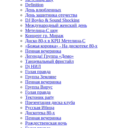
Definition
День влюбленных
День защитника отечества
DJ Boyko & Sound Shocking
Международный женский день
Метелица-С шоу
Концерт гр. Мираж
Диско 80-х в КРЦ Метелица-С
«Божья коровка» - На дискотеке 80-х
Пенная вечеринка
Легенда! Группа «Демо»
Танцевальный фристайл
Dj НИЛ
Голая правда
Группа Земляне
Пенная вечеринка
Группа Вирус
Голая правда
Тектоник party
Презентация диска клуба
Русская Ибица
Дискотека 80-х
Пенная вечеринка
Рождественская ночь