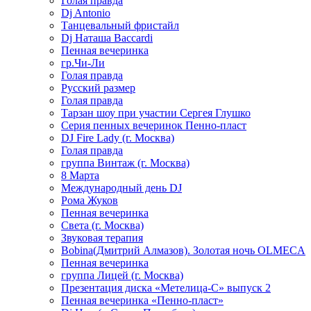
Голая правда
Dj Antonio
Танцевальный фристайл
Dj Наташа Baccardi
Пенная вечеринка
гр.Чи-Ли
Голая правда
Русский размер
Голая правда
Тарзан шоу при участии Сергея Глушко
Серия пенных вечеринок Пенно-пласт
DJ Fire Lady (г. Москва)
Голая правда
группа Винтаж (г. Москва)
8 Марта
Международный день DJ
Рома Жуков
Пенная вечеринка
Света (г. Москва)
Звуковая терапия
Bobina(Дмитрий Алмазов). Золотая ночь OLMECA
Пенная вечеринка
группа Лицей (г. Москва)
Презентация диска «Метелица-С» выпуск 2
Пенная вечеринка «Пенно-пласт»