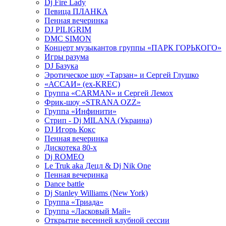
Dj Fire Lady
Певица ПЛАНКА
Пенная вечеринка
DJ PILIGRIM
DMC SIMON
Концерт музыкантов группы «ПАРК ГОРЬКОГО»
Игры разума
DJ Базука
Эротическое шоу «Тарзан» и Сергей Глушко
«АССАИ» (ex-KREC)
Группа «CARMAN» и Сергей Лемох
Фрик-шоу «STRANA OZZ»
Группа «Инфинити»
Стрип - Dj MILANA (Украина)
DJ Игорь Кокс
Пенная вечеринка
Дискотека 80-х
Dj ROMEO
Le Truk aka Децл & Dj Nik One
Пенная вечеринка
Dance battle
Dj Stanley Williams (New York)
Группа «Триада»
Группа «Ласковый Май»
Открытие весенней клубной сессии