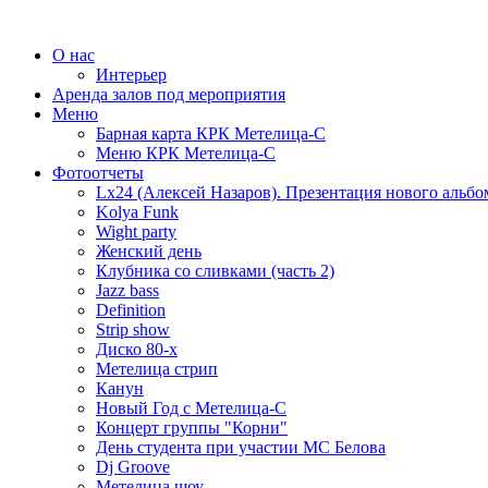
О нас
Интерьер
Аренда залов под мероприятия
Меню
Барная карта КРК Метелица-С
Меню КРК Метелица-С
Фотоотчеты
Lx24 (Алексей Назаров). Презентация нового альбо
Kolya Funk
Wight party
Женский день
Клубника со сливками (часть 2)
Jazz bass
Definition
Strip show
Диско 80-х
Метелица стрип
Канун
Новый Год с Метелица-С
Концерт группы "Корни"
День студента при участии МС Белова
Dj Groove
Метелица шоу