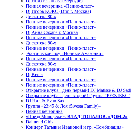
Dj Нил (г. Санкт-Петербург)
Пенная вечеринка «Пенно-пласт»
Dj Игорь КОКС (Dfm г. Москва)
Дискотека 80-х
Пенные вечеринки «Пенно-пласт»
Пенные вечеринки «Пенно-пласт»
Dj Анна Сахара г. Москва
Пенные вечеринки «Пенно-пласт»
Дискотека 80-х
Пенные вечеринки «Пенно-пласт»
Эротическое шоу «Ночные Амазонки»
Пенные вечеринки «Пенно-пласт»
Дискотека 80-х
Пенные вечеринки «Пенно-пласт»
Dj Kenia
Пенные вечеринки «Пенно-пласт»
Пенные вечеринки «Пенно-пласт»
Открытие клуба - день первый! DJ Matisse & DJ Sad
Открытие клуба - день второй! Группа "РЕФЛЕКС"
DJ Нил & Evan Sax
Группа «23:45 & Лоя (5ivesta Family)»
Пенная вечеринка
«Поезд Молодежи».
ВЛАД ТОПАЛОВ. «ДОМ-2»
Daimond Girls
Концерт Татьяны Ивановой и гр. «Комбинация»