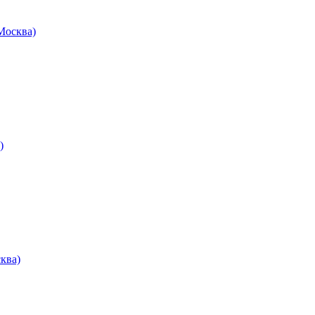
осква)
)
ква)