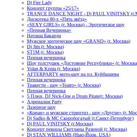
Dj Fire Lady
Концерт группы «25/17»
TRANCE DANCE NIGHT - Dj PAUL VINITSKY (г.М
Дискотека 80-х «Пять звёзд»
«SEXY GIRLS» (г. Москва) - Эротическое шоу
«Пенная Вечеринка»
Hаташа Бакарди
Мужское эротическое шоу «GRAND» (г. Москва)
Dj Jim (г. Москва)
ST1M (г. Москва)
Пенная вечеринка
Шоу толстушек «Достояние Республики» (г. Москва
Yolan & Kenia (г. Москва)
AFTERPARTY мото-шоу на пл. Куйбышева
Пенная вечеринка
Травести - шоу «Teatro» (г. Москва)
Пенная вечеринка
5 Плюх, DJ Nick-One и Drum Pirate(г. Москва)
Адреналин Party
Лазерное шоу
«Конан» и мужское стриптиз - шоу «Другие» (г. Мос
Dj Sadko & МС Скоробогатый (г.Санкт-Петербург)
Dj PAUL VINITSKY (г.Москва)
Концерт певицы Светланы Разиной (г. Москва)
Dj STAN WILLIAMS (Нью-Йорк, USA)