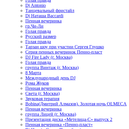
Голая правда
Dj Antonio
Танцевальный фристайл
Dj Наташа Baccardi
Пенная вечеринка
гр.Чи-Ли
Голая правда
Русский размер
Голая правда
Тарзан шоу при участии Сергея Глушко
Серия пенных вечеринок Пенно-пласт
DJ Fire Lady (г. Москва)
Голая правда
группа Винтаж (г. Москва)
8 Марта
Международный день DJ
Рома Жуков
Пенная вечеринка
Света (г. Москва)
Звуковая терапия
Bobina(Дмитрий Алмазов). Золотая ночь OLMECA
Пенная вечеринка
группа Лицей (г. Москва)
Презентация диска «Метелица-С» выпуск 2
Пенная вечеринка «Пенно-пласт»