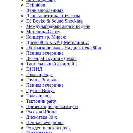
Definition
День влюбленных
День защитника отечества
DJ Boyko & Sound Shocking
Международный женский день
Метелица-С шоу
Концерт гр. Мираж
Диско 80-х в КРЦ Метелица-С
«Божья коровка» - На дискотеке 80-х
Пенная вечеринка
Легенда! Группа «Демо»
Танцевальный фристайл
Dj НИЛ
Голая правда
Группа Земляне
Пенная вечеринка
Группа Вирус
Голая правда
Тектоник party
Презентация диска клуба
Русская Ибица
Дискотека 80-х
Пенная вечеринка
Рождественская ночь