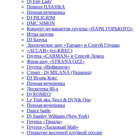
Dj Fire Lady
Певица ПЛАНКА
Пенная вечеринка
DJ PILIGRIM
DMC SIMON
Концерт музыкантов группы «ПАРК ГОРЬКОГО»
Игры разума
DJ Базука
Эротическое шоу «Тарзан» и Сергей Глушко
«АССАИ» (ex-KREC)
Группа «CARMAN» и Сергей Лемох
Фрик-шоу «STRANA OZZ»
Группа «Инфинити»
Стрип - Dj MILANA (Украина)
DJ Игорь Кокс
Пенная вечеринка
Дискотека 80-х
Dj ROMEO
Le Truk aka Децл & Dj Nik One
Пенная вечеринка
Dance battle
Dj Stanley Williams (New York)
Группа «Триада»
Группа «Ласковый Май»
Открытие весенней клубной сессии