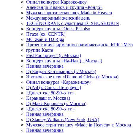
Финал конкурса Караоке-шоу
Александр Иванов и группа «Рондо»
Мужское эротическое шоу Made in Heaven
Международный женский день
TECHNO RAVE с участием DJ SHUSHUKIN
Концерт группы «Quest Pistols»
Птаха (ex. CENTR)
МС Жан и DJ Riga
Презентация фирменного компакт-диска КРК «Мет
группа Каста
Fast Foot project (г. Москва)
Концерт группы «На-На» (г. Москва)
Пенная вечеринка
Dj Богдан Кантимиров (г. Москва)
Эротическое шоу «Diamond Girls» (г. Москва)
Финал конкурса «Караоке-шоу»
Dj Nil (г. Санкт-Петербург)
«Дискотека 80-90–х гг.»
Карандаш (г. Москва)
Dj Макс Короваев (г. Москва)
«Дискотека 80-90–х гг.»
Пенная вечеринка
Dj Stanley Williams (New York, USA)
Мужское стриптиз шоу «Made in Heaven» г. Москва
Пенная вечеринка