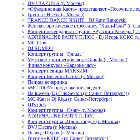
DVJ BAZUKA (г. Москва)
«Объединенная Каста» представляет «Песочные лю
Группа «Hi-Fi» (г. Москва)
TRANCE DANCE NIGHT - DJ Katy Rutkovski
Женское эротическое стресс-шоу "Хали-Гали" (г. Са
Концерт легендарной группы «Русский Размер» (г. 
ADRENALINE PARTY ПЛЮС - Dj Игорь КОКС (г. 
MC Шоу
DJ ROMEO
Концерт группы "Триада"
Мужское эротическое шоу «Grand» (г. Москва)
Финал конкурса «Караоке-шоу»
Концерт певицы МАКSИМ
Концерт Евгения Осина (г. Москва)
Пенная вечеринка
«МС ШОУ» продолжение следует...
Halloween (Dj Ellis Sexton (г. Санкт-Петербург))
МС Жан и Dj Riga (г. Санкт-Петербург)
DJ's girls
Концерт группы «Centr» (г. Москва)
ADRENALINE PARTY ПЛЮС
Концерт группы «Пропаганда» (г. Москва)
DVJ Electra (г. Москва)
Певец «Шура» (г. Москва)
Группа «KREC» (г. Санкт-Петербург)