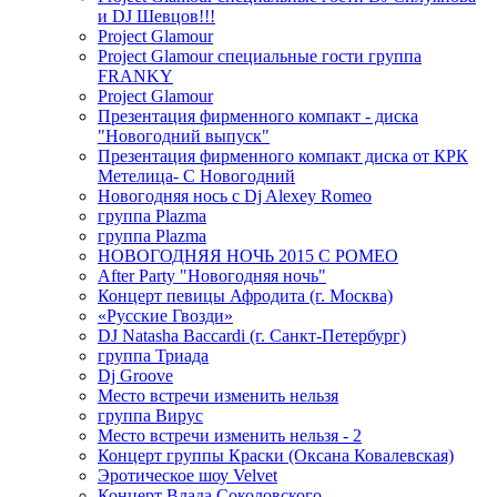
и DJ Шевцов!!!
Project Glamour
Project Glamour специальные гости группа
FRANKY
Project Glamour
Презентация фирменного компакт - диска
"Новогодний выпуск"
Презентация фирменного компакт диска от КРК
Метелица- С Новогодний
Новогодняя нось с Dj Alexey Romeo
группа Plazma
группа Plazma
НОВОГОДНЯЯ НОЧЬ 2015 C РОМЕО
After Party "Новогодняя ночь"
Концерт певицы Афродита (г. Москва)
«Русские Гвозди»
DJ Natasha Baccardi (г. Санкт-Петербург)
группа Триада
Dj Groove
Место встречи изменить нельзя
группа Вирус
Место встречи изменить нельзя - 2
Концерт группы Краски (Оксана Ковалевская)
Эротическое шоу Velvet
Концерт Влада Соколовского