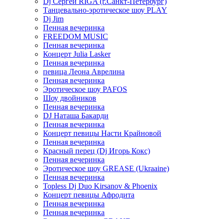
Dj Сергей RIGA (г.Санкт-Петербург)
Танцевально-эротическое шоу PLAY
Dj Jim
Пенная вечеринка
FREEDOM MUSIC
Пенная вечеринка
Концерт Julia Lasker
Пенная вечеринка
певица Леона Аврелина
Пенная вечеринка
Эротическое шоу PAFOS
Шоу двойников
Пенная вечеринка
DJ Наташа Бакарди
Пенная вечеринка
Концерт певицы Насти Крайновой
Пенная вечеринка
Красный перец (Dj Игорь Кокс)
Пенная вечеринка
Эротическое шоу GREASE (Ukraaine)
Пенная вечеринка
Topless Dj Duo Kirsanov & Phoenix
Концерт певицы Афродита
Пенная вечеринка
Пенная вечеринка