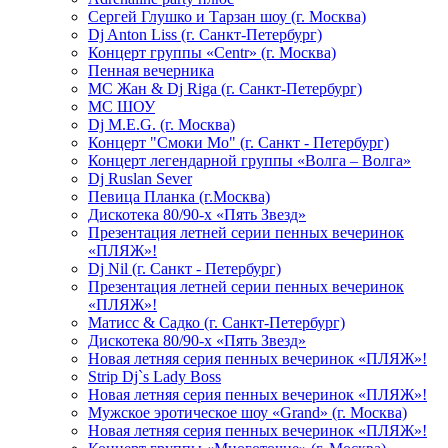
Сергей Глушко и Тарзан шоу (г. Москва)
Dj Anton Liss (г. Санкт-Петербург)
Концерт группы «Centr» (г. Москва)
Пенная вечерника
МС Жан & Dj Riga (г. Санкт-Петербург)
МС ШОУ
Dj M.E.G. (г. Москва)
Концерт "Смоки Мо" (г. Санкт - Петербург)
Концерт легендарной группы «Волга – Волга»
Dj Ruslan Sever
Певица Планка (г.Москва)
Дискотека 80/90-х «Пять Звезд»
Презентация летней серии пенных вечеринок
«ПЛЯЖ»!
Dj Nil (г. Санкт - Петербург)
Презентация летней серии пенных вечеринок
«ПЛЯЖ»!
Матисс & Садко (г. Санкт-Петербург)
Дискотека 80/90-х «Пять Звезд»
Новая летняя серия пенных вечеринок «ПЛЯЖ»!
Strip Dj`s Lady Boss
Новая летняя серия пенных вечеринок «ПЛЯЖ»!
Мужское эротическое шоу «Grand» (г. Москва)
Новая летняя серия пенных вечеринок «ПЛЯЖ»!