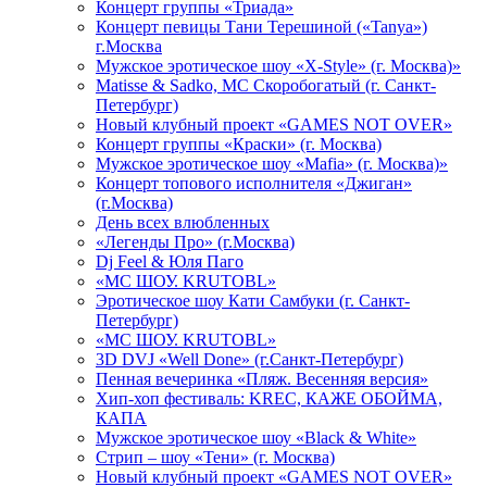
Концерт группы «Триада»
Концерт певицы Тани Терешиной («Tanya»)
г.Москва
Мужское эротическое шоу «X-Style» (г. Москва)»
Matissе & Sadko, MC Скоробогатый (г. Санкт-
Петербург)
Новый клубный проект «GAMES NOT OVER»
Концерт группы «Краски» (г. Москва)
Мужское эротическое шоу «Mafia» (г. Москва)»
Концерт топового исполнителя «Джиган»
(г.Москва)
День всех влюбленных
«Легенды Про» (г.Москва)
Dj Feel & Юля Паго
«МС ШОУ. KRUTOBL»
Эротическое шоу Кати Самбуки (г. Санкт-
Петербург)
«МС ШОУ. KRUTOBL»
3D DVJ «Well Done» (г.Санкт-Петербург)
Пенная вечеринка «Пляж. Весенняя версия»
Хип-хоп фестиваль: KREC, КАЖЕ ОБОЙМА,
КАПА
Мужское эротическое шоу «Black & White»
Стрип – шоу «Тени» (г. Москва)
Новый клубный проект «GAMES NOT OVER»