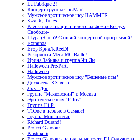
La Fabrique 2!
Концерт группы Car-Man!
Мужское эротическое шоу HAMMER
Swanky Tunes
Krec с презентацией нового альбома «Воздух
Свободы»
Шура (Shura)! С новой концертной программой!
Eximinds
Егор Крид/KReeD!
Рекордный Мега МС Battle!
Ирина Забияка и группа Чи-Ли
Halloween Pre-Party
Halloween
Мужское эротическое шоу "Бешеные псы"
Дискотека ХХ века
Лок - Дог
группа "Маяковский" г. Москва
Эротическое шоу "Pafos"
Группа Hi-Fi
T1One в первые в Самаре!
группа Многоточие
Richard Durand!
Project Glamour
Kristina Si
Project Glamour специальные гости DJ Силуянова