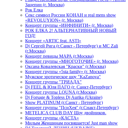
Зацепин (г. Москва)
Рок Елка
Секс символ России КОНАН и real mens show
«REVOLUYION» (г. Москва)
Концерт группы «ИНФИНИТИ» (г. Москва)
РОК ЕЛКА 2! АЛЬТЕРНАТИВНЫЙ НОВЫЙ
ГОД!
Концерт «ARTIC feat. ASTI»
Dj Сергей Рига (г.Санкт - Петербург) и MC Zali
(г.Москва)
Концерт певицы МАРА (г.Москва)
Концерт группы «МНОГОТОЧИЕ» (г. Москва)
Оксана Ковалевская "Краски" (г.Москва)
Концерт группы «5sta family» (г. Москва)
Мужское эротическое шоу "KaZanova"
Концерт группы "ТРИАДА"
Dj FEEL & Юля ПАГО (г. Санкт-Петербург)
Концерт группы LOUNA (г.Москва)
Dj Forsage & Topless Dj Aurika (Ukraine)
Show PLATINUM (г.Санкт - Петербург)
Концерт группы "ПсиХея" (г.Снакт-Петербург)
METELICA CLUB DAY Шоу двойников.
Концерт группы «КАСТА»
Милым Женщинам посвящается! Just man show