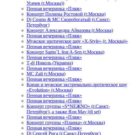
Усачев (г.Москва))
Пенная вечеринка «Пляж»
Концерт Полины Ростовой (г.Москва)
Dj Cosmo & МС Скоробогатый (г.Санкт-
Петербург)
Концерт Александра Айвазова (г.Москва)
Пенная вечеринка «Пляж»
Мужское эротическое шоу «X-Style» (г. Москва)»
Пенная вечеринка «Пляж»
Концерт Samo`L feat A-Sen (г.Москва)
Пенная вечеринка «Пляж»
Т-dj Николь (Украина)
Пенная вечеринка «Пляж»
МС Zali (г.Москва)
Пенная вечеринка «Пляж»
Конан и мужское экстремально-эротическое шоу
«Evolution» (г.Москва)
Пенная вечеринка «Пляж»
Пенная вечеринка «Пляж»
Концерт группы «S*NEЖNO» (г.Санкт-
Петербург), а также Ron May (dj set)
Пенная вечеринка «Пляж»
Концерт группы «Планка» (г.Москва)
Пенная вечеринка «Пляж»
Dj Сергей Рига (г.Санкт-Петербург)