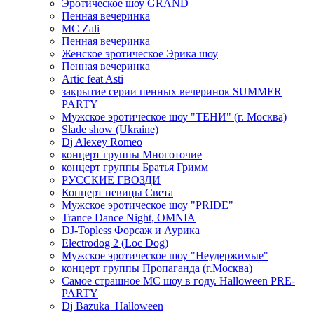
Эротическое шоу GRAND
Пенная вечеринка
MC Zali
Пенная вечеринка
Женское эротическое Эрика шоу
Пенная вечеринка
Artic feat Asti
закрытие серии пенных вечеринок SUMMER
PARTY
Мужское эротическое шоу "ТЕНИ" (г. Москва)
Slade show (Ukraine)
Dj Alexey Romeo
концерт группы Многоточие
концерт группы Братья Гримм
РУССКИЕ ГВОЗДИ
Концерт певицы Света
Мужское эротическое шоу "PRIDE"
Trance Dance Night, OMNIA
DJ-Topless Форсаж и Аурика
Electrodog 2 (Loc Dog)
Мужское эротическое шоу "Неудержимые"
концерт группы Пропаганда (г.Москва)
Самое страшное МС шоу в году. Halloween PRE-
PARTY
Dj Bazuka_Halloween