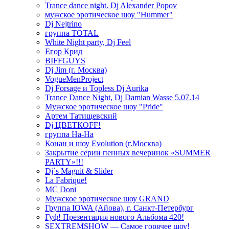
Trance dance night. Dj Alexander Popov
мужское эротическое шоу "Hummer"
Dj Nejtrino
группа TOTAL
White Night party, Dj Feel
Егор Крид
BIFFGUYS
Dj Jim (г. Москва)
VogueMenProject
Dj Forsage и Topless Dj Aurika
Trance Dance Night, Dj Damian Wasse 5.07.14
Мужское эротическое шоу "Pride"
Артем Татищевский
Dj ЦВЕТКOFF!
группа На-На
Конан и шоу Evolution (г.Москва)
Закрытие серии пенных вечеринок «SUMMER
PARTY»!!!
Dj`s Magnit & Slider
La Fabrique!
MC Doni
Мужское эротическое шоу GRAND
Группа IOWA (Айова), г. Санкт-Петербург
Гуф! Презентация нового Альбома 420!
SEXTREMSHOW — Самое горячее шоу!