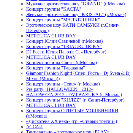
Мужское эротическое шоу "GRAND" (г.Москва)
Концерт группы "КАСТА"
Женское эротическое шоу "KRISTAL" (г.Москва)
Концерт группы "МАЛЬЧИШНИК"
Эротическое шоу КАТИ САМБУКИ (г.Санкт-
Петербург)
METELICA CLUB DAY
Концерт Юлии Савичевой (г.Москва)
Концерт группы "TRIAGRUTRIKA"
DJ Feel и Юлия Паго (г. С. - Петербург)
METELICA CLUB DAY
Концерт певицы Светы (г.Москва)
Концерт группы "Тараканы"
Glamour Fashion Night! (Спец. Гость – Dj Sveta & Dj
Mixon (Москва))
Концерт группы «Centr» (г. Москва)
Pre-party «HALLOWEEN - 2012»
HALOWEEN 2012 - DVJ BAZUKA (г. Москва)
Концерт группы "КНЯZZ" (г. Санкт-Петербург)
METELICA CLUB DAY
Концерт группы ОТПЕТЫЕ МОШЕННИКИ
(г.Москва)
«Дискотека ХХ века» (гр. «Старый третий»)
АССАИ
Танцевально – эротическое шоу «PLAY»