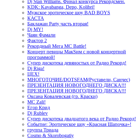
Dj Stan Williams. Финал конкурса Рекордсмен.
KDK: Kavabanga, Depo, Kolibri!
Мужское эротическое шоу BAD BOYS
КАСТА
Баклажан Party часть вторая!
Dj MY!
Чаян Фамали
Фактор 2
Рекордный Мега МС Battle!
Концерт певицы МакSим с новой концертной
программой!
Супер дискотека девяностых от Радио Рекорд!
Dj Riga!
ЦЕХ!
МНОГОТОЧИЕ/DOTSFAM(Руставели, Санчес)
ПРЕЗЕНТАЦИЯ НОВОГОДНЕГО ДИСКА!!!
ПРЕЗЕНТАЦИЯ НОВОГОДНЕГО ДИСКА!!!
Оксана Ковалевская (гр. Краски)
MC Zali!
Егор Крид
Dj Rublev
Супер дискотека двадцатого века от Радио Рекорд!
Событие: Эротическое шоу «Красная Шапочка»!
группа Триада
Cosmo & Skorobogatiy