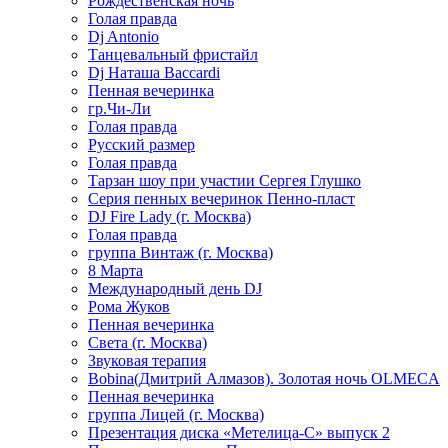
Рождественская ночь
Голая правда
Dj Antonio
Танцевальный фристайл
Dj Наташа Baccardi
Пенная вечеринка
гр.Чи-Ли
Голая правда
Русский размер
Голая правда
Тарзан шоу при участии Сергея Глушко
Серия пенных вечеринок Пенно-пласт
DJ Fire Lady (г. Москва)
Голая правда
группа Винтаж (г. Москва)
8 Марта
Международный день DJ
Рома Жуков
Пенная вечеринка
Света (г. Москва)
Звуковая терапия
Bobina(Дмитрий Алмазов). Золотая ночь OLMECA
Пенная вечеринка
группа Лицей (г. Москва)
Презентация диска «Метелица-С» выпуск 2