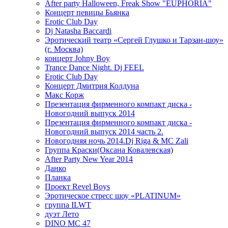
After party Halloween, Freak Show "EUPHORIA"
Концерт певицы Бьянка
Erotic Club Day
Dj Natasha Baccardi
Эротический театр «Сергей Глушко и Тарзан-шоу»
(г. Москва)
концерт Johny Boy
Trance Dance Night. Dj FEEL
Erotic Club Day
Концерт Дмитрия Колдуна
Макс Корж
Презентация фирменного компакт диска -
Новогодний выпуск 2014
Презентация фирменного компакт диска -
Новогодний выпуск 2014 часть 2.
Новогодняя ночь 2014.Dj Riga & MC Zali
Группа Краски(Оксана Ковалевская)
After Party New Year 2014
Данко
Планка
Проект Revel Boys
Эротическое стресс шоу «PLATINUM»
группа ILWT
дуэт Лето
DINO MC 47