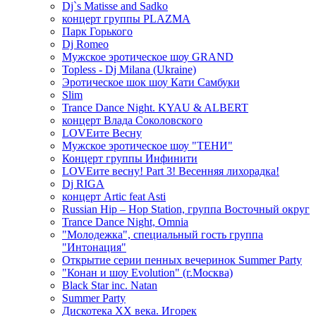
Dj`s Matisse and Sadko
концерт группы PLAZMA
Парк Горького
Dj Romeo
Мужское эротическое шоу GRAND
Topless - Dj Milana (Ukraine)
Эротическое шок шоу Кати Самбуки
Slim
Trance Dance Night. KYAU & ALBERT
концерт Влада Соколовского
LOVEите Весну
Мужское эротическое шоу "ТЕНИ"
Концерт группы Инфинити
LOVEите весну! Part 3! Весенняя лихорадка!
Dj RIGA
концерт Artic feat Asti
Russian Hip – Hop Station, группа Восточный округ
Trance Dance Night, Omnia
"Молодежка", специальный гость группа
"Интонация"
Открытие серии пенных вечеринок Summer Party
"Конан и шоу Evolution" (г.Москва)
Black Star inc. Natan
Summer Party
Дискотека ХХ века. Игорек