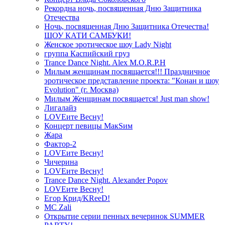
Рекордна ночь, посвященная Дню Защитника
Отечества
Ночь, посвященная Дню Защитника Отечества!
ШОУ КАТИ САМБУКИ!
Женское эротическое шоу Lady Night
группа Каспийский груз
Trance Dance Night. Alex M.O.R.P.H
Милым женщинам посвящается!!! Праздничное
эротическое представление проекта: "Конан и шоу
Evolution" (г. Москва)
Милым Женщинам посвящается! Just man show!
Лигалайз
LOVEите Весну!
Концерт певицы МакSим
Жара
Фактор-2
LOVEите Весну!
Чичерина
LOVEите Весну!
Trance Dance Night. Alexander Popov
LOVEите Весну!
Егор Крид/KReeD!
MC Zali
Открытие серии пенных вечеринок SUMMER