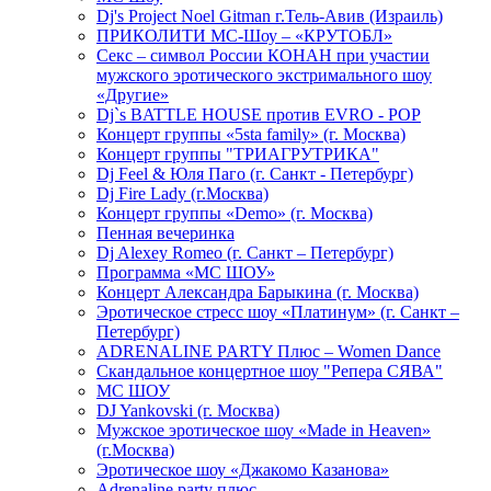
Dj's Project Noel Gitman г.Тель-Авив (Израиль)
ПРИКОЛИТИ МС-Шоу – «КРУТОБЛ»
Секс – символ России КОНАН при участии
мужского эротического экстримального шоу
«Другие»
Dj`s BATTLE HOUSE против EVRO - POP
Концерт группы «5sta family» (г. Москва)
Концерт группы "ТРИАГРУТРИКА"
Dj Feel & Юля Паго (г. Санкт - Петербург)
Dj Fire Lady (г.Москва)
Концерт группы «Demo» (г. Москва)
Пенная вечеринка
Dj Alexey Romeo (г. Санкт – Петербург)
Программа «МС ШОУ»
Концерт Александра Барыкина (г. Москва)
Эротическое стресс шоу «Платинум» (г. Санкт –
Петербург)
ADRENALINE PARTY Плюс – Women Dance
Скандальное концертное шоу "Репера СЯВА"
МС ШОУ
DJ Yankovski (г. Москва)
Мужское эротическое шоу «Made in Heaven»
(г.Москва)
Эротическое шоу «Джакомо Казанова»
Adrenaline party плюс