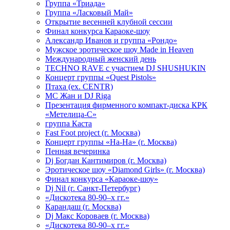
Группа «Триада»
Группа «Ласковый Май»
Открытие весенней клубной сессии
Финал конкурса Караоке-шоу
Александр Иванов и группа «Рондо»
Мужское эротическое шоу Made in Heaven
Международный женский день
TECHNO RAVE с участием DJ SHUSHUKIN
Концерт группы «Quest Pistols»
Птаха (ex. CENTR)
МС Жан и DJ Riga
Презентация фирменного компакт-диска КРК
«Метелица-С»
группа Каста
Fast Foot project (г. Москва)
Концерт группы «На-На» (г. Москва)
Пенная вечеринка
Dj Богдан Кантимиров (г. Москва)
Эротическое шоу «Diamond Girls» (г. Москва)
Финал конкурса «Караоке-шоу»
Dj Nil (г. Санкт-Петербург)
«Дискотека 80-90–х гг.»
Карандаш (г. Москва)
Dj Макс Короваев (г. Москва)
«Дискотека 80-90–х гг.»