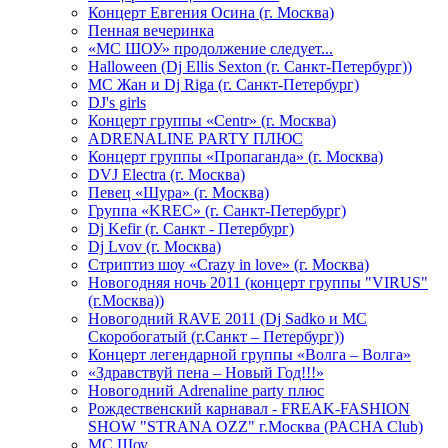
Концерт Евгения Осина (г. Москва)
Пенная вечеринка
«МС ШОУ» продолжение следует...
Halloween (Dj Ellis Sexton (г. Санкт-Петербург))
МС Жан и Dj Riga (г. Санкт-Петербург)
DJ's girls
Концерт группы «Centr» (г. Москва)
ADRENALINE PARTY ПЛЮС
Концерт группы «Пропаганда» (г. Москва)
DVJ Electra (г. Москва)
Певец «Шура» (г. Москва)
Группа «KREC» (г. Санкт-Петербург)
Dj Kefir (г. Санкт - Петербург)
Dj Lvov (г. Москва)
Стриптиз шоу «Crazy in love» (г. Москва)
Новогодняя ночь 2011 (концерт группы "VIRUS"
(г.Москва))
Новогодний RAVE 2011 (Dj Sadko и MC
Скоробогатый (г.Санкт – Петербург))
Концерт легендарной группы «Волга – Волга»
«Здравствуй пена – Новый Год!!!»
Новогодний Adrenaline party плюс
Рождественский карнавал - FREAK-FASHION
SHOW "STRANA OZZ" г.Москва (PACHA Club)
MC Шоу