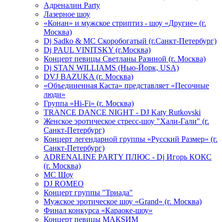
Адреналин Party
Лазерное шоу
«Конан» и мужское стриптиз - шоу «Другие» (г.
Москва)
Dj Sadko & МС Скоробогатый (г.Санкт-Петербург)
Dj PAUL VINITSKY (г.Москва)
Концерт певицы Светланы Разиной (г. Москва)
Dj STAN WILLIAMS (Нью-Йорк, USA)
DVJ BAZUKA (г. Москва)
«Объединенная Каста» представляет «Песочные
люди»
Группа «Hi-Fi» (г. Москва)
TRANCE DANCE NIGHT - DJ Katy Rutkovski
Женское эротическое стресс-шоу "Хали-Гали" (г.
Санкт-Петербург)
Концерт легендарной группы «Русский Размер» (г.
Санкт-Петербург)
ADRENALINE PARTY ПЛЮС - Dj Игорь КОКС
(г. Москва)
MC Шоу
DJ ROMEO
Концерт группы "Триада"
Мужское эротическое шоу «Grand» (г. Москва)
Финал конкурса «Караоке-шоу»
Концерт певицы МАКSИМ