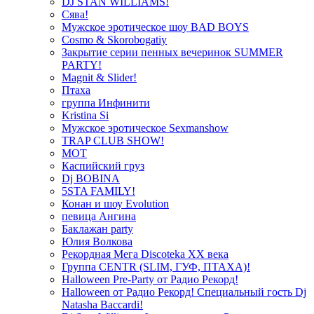
DJ STAN WILLIAMS!
Сява!
Мужское эротическое шоу BAD BOYS
Cosmo & Skorobogatiy
Закрытие серии пенных вечеринок SUMMER
PARTY!
Magnit & Slider!
Птаха
группа Инфинити
Kristina Si
Мужское эротическое Sexmanshow
TRAP CLUB SHOW!
МОТ
Каспийский груз
Dj BOBINA
5STA FAMILY!
Конан и шоу Evolution
певица Ангина
Баклажан party
Юлия Волкова
Рекордная Мега Discoteka XX века
Группа CENTR (SLIM, ГУФ, ПТАХА)!
Halloween Pre-Party от Радио Рекорд!
Halloween от Радио Рекорд! Специальный гость Dj
Natasha Baccardi!