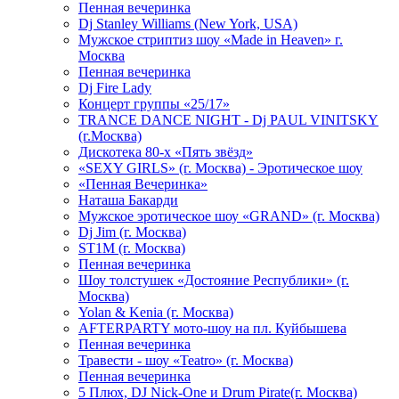
Пенная вечеринка
Dj Stanley Williams (New York, USA)
Мужское стриптиз шоу «Made in Heaven» г.
Москва
Пенная вечеринка
Dj Fire Lady
Концерт группы «25/17»
TRANCE DANCE NIGHT - Dj PAUL VINITSKY
(г.Москва)
Дискотека 80-х «Пять звёзд»
«SEXY GIRLS» (г. Москва) - Эротическое шоу
«Пенная Вечеринка»
Hаташа Бакарди
Мужское эротическое шоу «GRAND» (г. Москва)
Dj Jim (г. Москва)
ST1M (г. Москва)
Пенная вечеринка
Шоу толстушек «Достояние Республики» (г.
Москва)
Yolan & Kenia (г. Москва)
AFTERPARTY мото-шоу на пл. Куйбышева
Пенная вечеринка
Травести - шоу «Teatro» (г. Москва)
Пенная вечеринка
5 Плюх, DJ Nick-One и Drum Pirate(г. Москва)