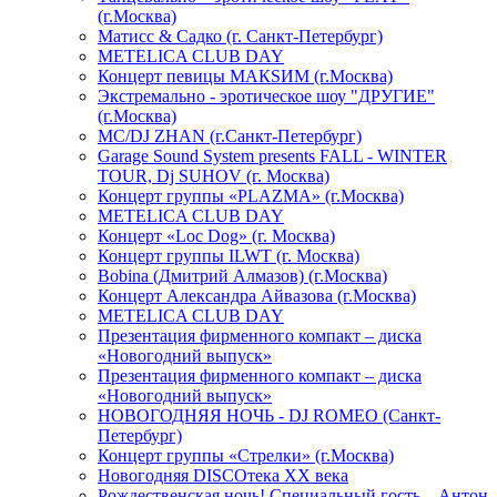
(г.Москва)
Матисс & Садко (г. Санкт-Петербург)
METELICA CLUB DAY
Концерт певицы МАКSИМ (г.Москва)
Экстремально - эротическое шоу "ДРУГИЕ"
(г.Москва)
МС/DJ ZHAN (г.Санкт-Петербург)
Garage Sound System presents FALL - WINTER
TOUR, Dj SUHOV (г. Москва)
Концерт группы «PLAZMA» (г.Москва)
METELICA CLUB DAY
Концерт «Loc Dog» (г. Москва)
Концерт группы ILWT (г. Москва)
Bobina (Дмитрий Алмазов) (г.Москва)
Концерт Александра Айвазова (г.Москва)
METELICA CLUB DAY
Презентация фирменного компакт – диска
«Новогодний выпуск»
Презентация фирменного компакт – диска
«Новогодний выпуск»
НОВОГОДНЯЯ НОЧЬ - DJ ROMEO (Санкт-
Петербург)
Концерт группы «Стрелки» (г.Москва)
Новогодняя DISCOтека ХХ века
Рождественская ночь! Специальный гость – Антон