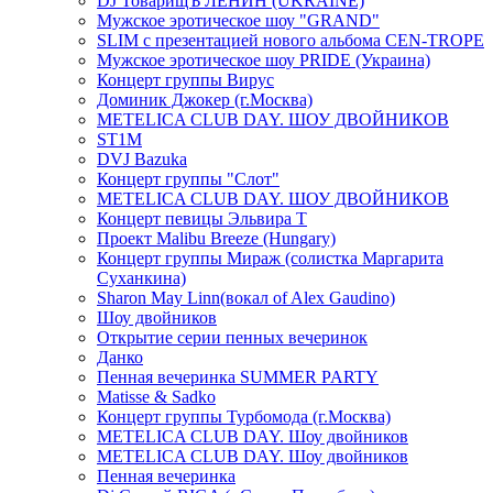
DJ ТоварищЪ ЛЕНИН (UKRAINE)
Мужское эротическое шоу "GRAND"
SLIM с презентацией нового альбома CEN-TROPE
Мужское эротическое шоу PRIDE (Украина)
Концерт группы Вирус
Доминик Джокер (г.Москва)
METELICA CLUB DAY. ШОУ ДВОЙНИКОВ
ST1M
DVJ Bazuka
Концерт группы "Слот"
METELICA CLUB DAY. ШОУ ДВОЙНИКОВ
Концерт певицы Эльвира Т
Проект Malibu Breeze (Hungary)
Концерт группы Мираж (солистка Маргарита
Суханкина)
Sharon May Linn(вокал of Alex Gaudino)
Шоу двойников
Открытие серии пенных вечеринок
Данко
Пенная вечеринка SUMMER PARTY
Matisse & Sadko
Концерт группы Турбомода (г.Москва)
METELICA CLUB DAY. Шоу двойников
METELICA CLUB DAY. Шоу двойников
Пенная вечеринка