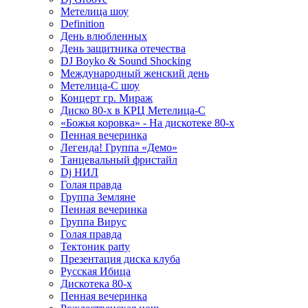
Метелица шоу
Definition
День влюбленных
День защитника отечества
DJ Boyko & Sound Shocking
Международный женский день
Метелица-С шоу
Концерт гр. Мираж
Диско 80-х в КРЦ Метелица-С
«Божья коровка» - На дискотеке 80-х
Пенная вечеринка
Легенда! Группа «Демо»
Танцевальный фристайл
Dj НИЛ
Голая правда
Группа Земляне
Пенная вечеринка
Группа Вирус
Голая правда
Тектоник party
Презентация диска клуба
Русская Ибица
Дискотека 80-х
Пенная вечеринка