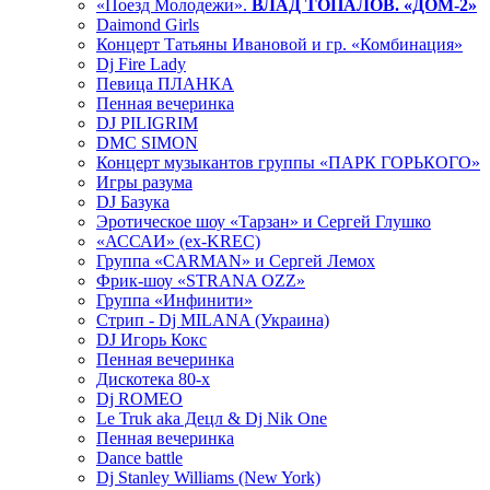
«Поезд Молодежи».
ВЛАД ТОПАЛОВ. «ДОМ-2»
Daimond Girls
Концерт Татьяны Ивановой и гр. «Комбинация»
Dj Fire Lady
Певица ПЛАНКА
Пенная вечеринка
DJ PILIGRIM
DMC SIMON
Концерт музыкантов группы «ПАРК ГОРЬКОГО»
Игры разума
DJ Базука
Эротическое шоу «Тарзан» и Сергей Глушко
«АССАИ» (ex-KREC)
Группа «CARMAN» и Сергей Лемох
Фрик-шоу «STRANA OZZ»
Группа «Инфинити»
Стрип - Dj MILANA (Украина)
DJ Игорь Кокс
Пенная вечеринка
Дискотека 80-х
Dj ROMEO
Le Truk aka Децл & Dj Nik One
Пенная вечеринка
Dance battle
Dj Stanley Williams (New York)