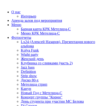
О нас
Интерьер
Аренда залов под мероприятия
Меню
Барная карта КРК Метелица-С
Меню КРК Метелица-С
Фотоотчеты
Lx24 (Алексей Назаров). Презентация нового
альбома
Kolya Funk
Wight party
Женский день
Клубника со сливками (часть 2)
Jazz bass
Definition
Strip show
Диско 80-х
Метелица стрип
Канун
Новый Год с Метелица-С
Концерт группы "Корни"
День студента при участии МС Белова
Dj Groove