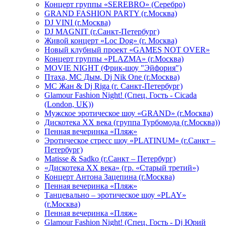
Концерт группы «SEREBRO» (Серебро)
GRAND FASHION PARTY (г.Москва)
DJ VINI (г.Москва)
DJ MAGNIT (г.Санкт-Петербург)
Живой концерт «Loc Dog» (г. Москва)
Новый клубный проект «GAMES NOT OVER»
Концерт группы «PLAZMA» (г.Москва)
MOVIE NIGHT (Фрик-шоу "Эйфория")
Птаха, МС Дым, Dj Nik One (г.Москва)
МС Жан & Dj Riga (г. Санкт-Петербург)
Glamour Fashion Night! (Спец. Гость - Cicada
(London, UK))
Мужское эротическое шоу «GRAND» (г.Москва)
Дискотека XX века (группа Турбомода (г.Москва))
Пенная вечеринка «Пляж»
Эротическое стресс шоу «PLATINUM» (г.Санкт –
Петербург)
Matisse & Sadko (г.Санкт – Петербург)
«Дискотека ХХ века» (гр. «Старый третий»)
Концерт Антона Зацепина (г.Москва)
Пенная вечеринка «Пляж»
Танцевально – эротическое шоу «PLAY»
(г.Москва)
Пенная вечеринка «Пляж»
Glamour Fashion Night! (Спец. Гость - Dj Юрий