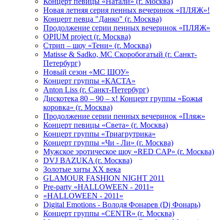
Концерт певицы «Натали» (г. Москва)
Новая летняя серия пенных вечеринок «ПЛЯЖ»!
Концерт певца "Данко" (г. Москва)
Продолжение серии пенных вечеринок «ПЛЯЖ»
OPIUM project (г. Москва)
Стрип – шоу «Тени» (г. Москва)
Matissе & Sadko, MC Скоробогатый (г. Санкт-
Петербург)
Новый сезон «МС ШОУ»
Концерт группы «КАСТА»
Anton Liss (г. Санкт-Петербург)
Дискотека 80 – 90 – х! Концерт группы «Божья
коровка» (г. Москва)
Продолжение серии пенных вечеринок «Пляж»
Концерт певицы «Света» (г. Москва)
Концерт группы «Триагрутрика»
Концерт группы «Чи - Ли» (г. Москва)
Мужское эротическое шоу «RED CAP» (г. Москва)
DVJ BAZUKA (г. Москва)
Золотые хиты XX века
GLAMOUR FASHION NIGHT 2011
Pre-party «HALLOWEEN - 2011»
«HALLOWEEN - 2011»
Digital Emotions - Володя Фонарев (Dj Фонарь)
Концерт группы «CENTR» (г. Москва)