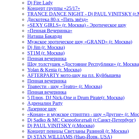
Dj Fire Lady
Концерт группы «25/17»
TRANCE DANCE NIGHT - Dj PAUL VINITSKY (г.М
Дискотека 80-х «Пять звёзд»
«SEXY GIRLS» (г. Москва) - Эротическое шоу
«Пенная Вечеринка»
Hаташа Бакарди
Мужское эротическое шоу «GRAND» (г. Москва)
Dj Jim (г. Москва)
ST1M (г. Москва)
Пенная вечеринка
Шоу толстушек «Достояние Республики» (г. Москва
Yolan & Kenia (г. Москва)
AFTERPARTY мото-шоу на пл. Куйбышева
Пенная вечеринка
Травести - шоу «Teatro» (г. Москва)
Пенная вечеринка
5 Плюх, DJ Nick-One и Drum Pirate(г. Москва)
Адреналин Party
Лазерное шоу
«Конан» и мужское стриптиз - шоу «Другие» (г. Мос
Dj Sadko & МС Скоробогатый (г.Санкт-Петербург)
Dj PAUL VINITSKY (г.Москва)
Концерт певицы Светланы Разиной (г. Москва)
Dj STAN WILLIAMS (Нью-Йорк, USA)