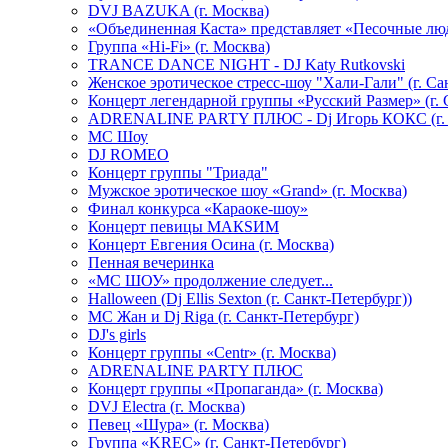
DVJ BAZUKA (г. Москва)
«Объединенная Каста» представляет «Песочные лю
Группа «Hi-Fi» (г. Москва)
TRANCE DANCE NIGHT - DJ Katy Rutkovski
Женское эротическое стресс-шоу "Хали-Гали" (г. Са
Концерт легендарной группы «Русский Размер» (г. 
ADRENALINE PARTY ПЛЮС - Dj Игорь КОКС (г. 
MC Шоу
DJ ROMEO
Концерт группы "Триада"
Мужское эротическое шоу «Grand» (г. Москва)
Финал конкурса «Караоке-шоу»
Концерт певицы МАКSИМ
Концерт Евгения Осина (г. Москва)
Пенная вечеринка
«МС ШОУ» продолжение следует...
Halloween (Dj Ellis Sexton (г. Санкт-Петербург))
МС Жан и Dj Riga (г. Санкт-Петербург)
DJ's girls
Концерт группы «Centr» (г. Москва)
ADRENALINE PARTY ПЛЮС
Концерт группы «Пропаганда» (г. Москва)
DVJ Electra (г. Москва)
Певец «Шура» (г. Москва)
Группа «KREC» (г. Санкт-Петербург)