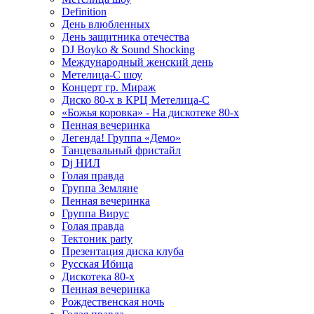
Definition
День влюбленных
День защитника отечества
DJ Boyko & Sound Shocking
Международный женский день
Метелица-С шоу
Концерт гр. Мираж
Диско 80-х в КРЦ Метелица-С
«Божья коровка» - На дискотеке 80-х
Пенная вечеринка
Легенда! Группа «Демо»
Танцевальный фристайл
Dj НИЛ
Голая правда
Группа Земляне
Пенная вечеринка
Группа Вирус
Голая правда
Тектоник party
Презентация диска клуба
Русская Ибица
Дискотека 80-х
Пенная вечеринка
Рождественская ночь