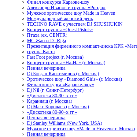
Финал конкурса Караоке-шоу
Александр Иванов и группа «Рондо»
Мужское эротическое шоу Made in Heaven
Международный женский день
TECHNO RAVE с участием DJ SHUSHUKIN
Концерт группы «Quest Pistols»
Птаха (ex. CENTR)
МС Жан и DJ Riga
Презентация фирменного компакт-диска КРК «Мет
группа Каста
Fast Foot project (г. Москва)
Концерт группы «На-На» (г. Москва)
Пенная вечеринка
Dj Богдан Кантимиров (г. Москва)
Эротическое шоу «Diamond Girls» (г. Москва)
Финал конкурса «Караоке-шоу»
Dj Nil (г. Санкт-Петербург)
«Дискотека 80-90–х гг.»
Карандаш (г. Москва)
Dj Макс Короваев (г. Москва)
«Дискотека 80-90–х гг.»
Пенная вечеринка
Dj Stanley Williams (New York, USA)
Мужское стриптиз шоу «Made in Heaven» г. Москва
Пенная вечеринка