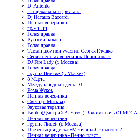
Голая правда
Dj Antonio
Танцевальный фристайл
Dj Наташа Baccardi
Пенная вечеринка
гр.Чи-Ли
Голая правда
Русский размер
Голая правда
Тарзан шоу при участии Сергея Глушко
Серия пенных вечеринок Пенно-пласт
DJ Fire Lady (г. Москва)
Голая правда
группа Винтаж (г. Москва)
8 Марта
Международный день DJ
Рома Жуков
Пенная вечеринка
Света (г. Москва)
Звуковая терапия
Bobina(Дмитрий Алмазов). Золотая ночь OLMECA
Пенная вечеринка
группа Лицей (г. Москва)
Презентация диска «Метелица-С» выпуск 2
Пенная вечеринка «Пенно-пласт»