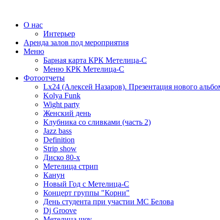
О нас
Интерьер
Аренда залов под мероприятия
Меню
Барная карта КРК Метелица-С
Меню КРК Метелица-С
Фотоотчеты
Lx24 (Алексей Назаров). Презентация нового альбо
Kolya Funk
Wight party
Женский день
Клубника со сливками (часть 2)
Jazz bass
Definition
Strip show
Диско 80-х
Метелица стрип
Канун
Новый Год с Метелица-С
Концерт группы "Корни"
День студента при участии МС Белова
Dj Groove
Метелица шоу