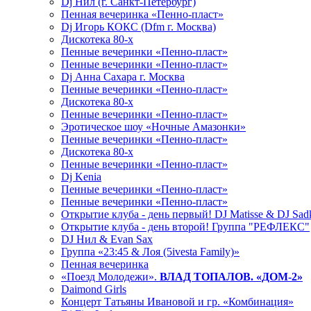
Dj Нил (г. Санкт-Петербург)
Пенная вечеринка «Пенно-пласт»
Dj Игорь КОКС (Dfm г. Москва)
Дискотека 80-х
Пенные вечеринки «Пенно-пласт»
Пенные вечеринки «Пенно-пласт»
Dj Анна Сахара г. Москва
Пенные вечеринки «Пенно-пласт»
Дискотека 80-х
Пенные вечеринки «Пенно-пласт»
Эротическое шоу «Ночные Амазонки»
Пенные вечеринки «Пенно-пласт»
Дискотека 80-х
Пенные вечеринки «Пенно-пласт»
Dj Kenia
Пенные вечеринки «Пенно-пласт»
Пенные вечеринки «Пенно-пласт»
Открытие клуба - день первый! DJ Matisse & DJ Sad
Открытие клуба - день второй! Группа "РЕФЛЕКС"
DJ Нил & Evan Sax
Группа «23:45 & Лоя (5ivesta Family)»
Пенная вечеринка
«Поезд Молодежи».
ВЛАД ТОПАЛОВ. «ДОМ-2»
Daimond Girls
Концерт Татьяны Ивановой и гр. «Комбинация»