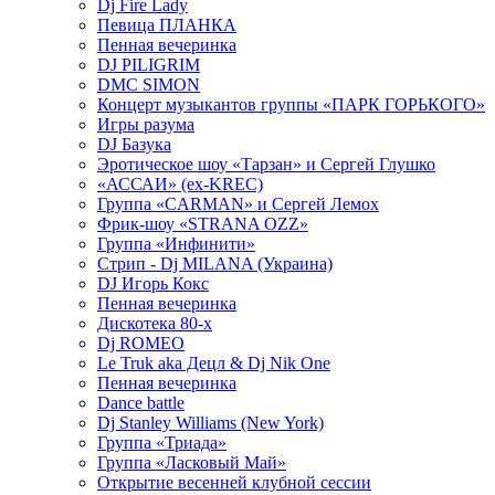
Dj Fire Lady
Певица ПЛАНКА
Пенная вечеринка
DJ PILIGRIM
DMC SIMON
Концерт музыкантов группы «ПАРК ГОРЬКОГО»
Игры разума
DJ Базука
Эротическое шоу «Тарзан» и Сергей Глушко
«АССАИ» (ex-KREC)
Группа «CARMAN» и Сергей Лемох
Фрик-шоу «STRANA OZZ»
Группа «Инфинити»
Стрип - Dj MILANA (Украина)
DJ Игорь Кокс
Пенная вечеринка
Дискотека 80-х
Dj ROMEO
Le Truk aka Децл & Dj Nik One
Пенная вечеринка
Dance battle
Dj Stanley Williams (New York)
Группа «Триада»
Группа «Ласковый Май»
Открытие весенней клубной сессии