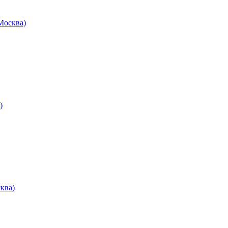
осква)
)
ква)