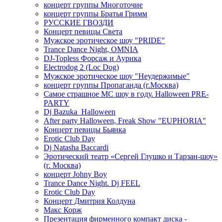
концерт группы Многоточие
концерт группы Братья Гримм
РУССКИЕ ГВОЗДИ
Концерт певицы Света
Мужское эротическое шоу "PRIDE"
Trance Dance Night, OMNIA
DJ-Topless Форсаж и Аурика
Electrodog 2 (Loc Dog)
Мужское эротическое шоу "Неудержимые"
концерт группы Пропаганда (г.Москва)
Самое страшное МС шоу в году. Halloween PRE-
PARTY
Dj Bazuka_Halloween
After party Halloween, Freak Show "EUPHORIA"
Концерт певицы Бьянка
Erotic Club Day
Dj Natasha Baccardi
Эротический театр «Сергей Глушко и Тарзан-шоу»
(г. Москва)
концерт Johny Boy
Trance Dance Night. Dj FEEL
Erotic Club Day
Концерт Дмитрия Колдуна
Макс Корж
Презентация фирменного компакт диска -