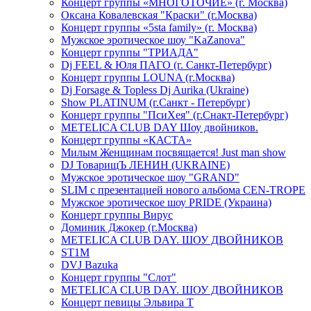
Концерт группы «МНОГОТОЧИЕ» (г. Москва)
Оксана Ковалевская "Краски" (г.Москва)
Концерт группы «5sta family» (г. Москва)
Мужское эротическое шоу "KaZanova"
Концерт группы "ТРИАДА"
Dj FEEL & Юля ПАГО (г. Санкт-Петербург)
Концерт группы LOUNA (г.Москва)
Dj Forsage & Topless Dj Aurika (Ukraine)
Show PLATINUM (г.Санкт - Петербург)
Концерт группы "ПсиХея" (г.Снакт-Петербург)
METELICA CLUB DAY Шоу двойников.
Концерт группы «КАСТА»
Милым Женщинам посвящается! Just man show
DJ ТоварищЪ ЛЕНИН (UKRAINE)
Мужское эротическое шоу "GRAND"
SLIM с презентацией нового альбома CEN-TROPE
Мужское эротическое шоу PRIDE (Украина)
Концерт группы Вирус
Доминик Джокер (г.Москва)
METELICA CLUB DAY. ШОУ ДВОЙНИКОВ
ST1M
DVJ Bazuka
Концерт группы "Слот"
METELICA CLUB DAY. ШОУ ДВОЙНИКОВ
Концерт певицы Эльвира Т