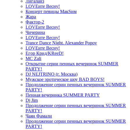
Лигалайз
LOVEите Весну!
Концерт певицы МакSим
Жара
Фактор-2
LOVEите Весну!
Чичерина
LOVEите Весну!
Trance Dance Night. Alexander Popov
LOVEите Весну!
Егор Крид/KReeD!
MC Zali
Открытие серии пенных вечеринок SUMMER
PARTY!
DJ NEJTRINO (г. Москва)
Мужское эротическое шоу BAD BOYS!
Продолжение серии пенных вечеринок SUMMER
PARTY!
Пенная вечеринка SUMMER PARTY
Dj Jim
Продолжение серии пенных вечеринок SUMMER
PARTY!
Чаян Фамали
Продолжение серии пенных вечеринок SUMMER
PARTY!