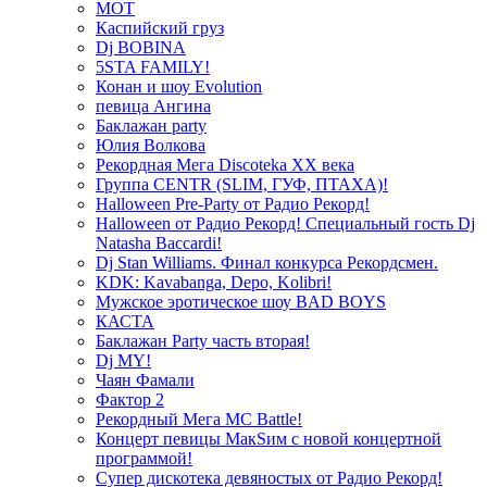
МОТ
Каспийский груз
Dj BOBINA
5STA FAMILY!
Конан и шоу Evolution
певица Ангина
Баклажан party
Юлия Волкова
Рекордная Мега Discoteka XX века
Группа CENTR (SLIM, ГУФ, ПТАХА)!
Halloween Pre-Party от Радио Рекорд!
Halloween от Радио Рекорд! Специальный гость Dj
Natasha Baccardi!
Dj Stan Williams. Финал конкурса Рекордсмен.
KDK: Kavabanga, Depo, Kolibri!
Мужское эротическое шоу BAD BOYS
КАСТА
Баклажан Party часть вторая!
Dj MY!
Чаян Фамали
Фактор 2
Рекордный Мега МС Battle!
Концерт певицы МакSим с новой концертной
программой!
Супер дискотека девяностых от Радио Рекорд!