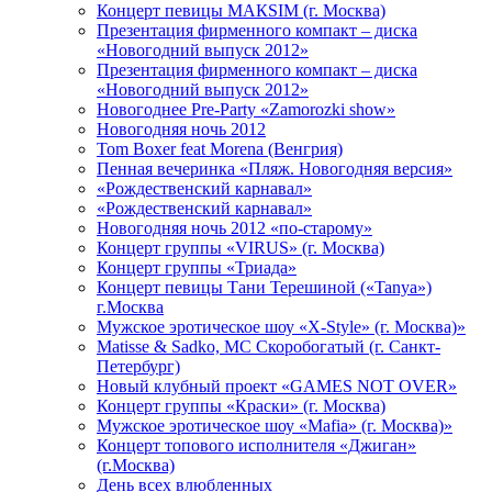
Концерт певицы МАКSIМ (г. Москва)
Презентация фирменного компакт – диска
«Новогодний выпуск 2012»
Презентация фирменного компакт – диска
«Новогодний выпуск 2012»
Новогоднее Pre-Party «Zamorozki show»
Новогодняя ночь 2012
Tom Boxer feat Morena (Венгрия)
Пенная вечеринка «Пляж. Новогодняя версия»
«Рождественский карнавал»
«Рождественский карнавал»
Новогодняя ночь 2012 «по-старому»
Концерт группы «VIRUS» (г. Москва)
Концерт группы «Триада»
Концерт певицы Тани Терешиной («Tanya»)
г.Москва
Мужское эротическое шоу «X-Style» (г. Москва)»
Matissе & Sadko, MC Скоробогатый (г. Санкт-
Петербург)
Новый клубный проект «GAMES NOT OVER»
Концерт группы «Краски» (г. Москва)
Мужское эротическое шоу «Mafia» (г. Москва)»
Концерт топового исполнителя «Джиган»
(г.Москва)
День всех влюбленных