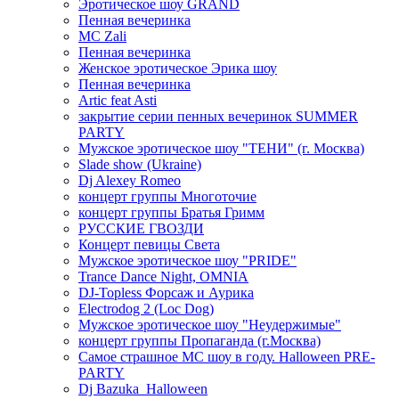
Эротическое шоу GRAND
Пенная вечеринка
MC Zali
Пенная вечеринка
Женское эротическое Эрика шоу
Пенная вечеринка
Artic feat Asti
закрытие серии пенных вечеринок SUMMER
PARTY
Мужское эротическое шоу "ТЕНИ" (г. Москва)
Slade show (Ukraine)
Dj Alexey Romeo
концерт группы Многоточие
концерт группы Братья Гримм
РУССКИЕ ГВОЗДИ
Концерт певицы Света
Мужское эротическое шоу "PRIDE"
Trance Dance Night, OMNIA
DJ-Topless Форсаж и Аурика
Electrodog 2 (Loc Dog)
Мужское эротическое шоу "Неудержимые"
концерт группы Пропаганда (г.Москва)
Самое страшное МС шоу в году. Halloween PRE-
PARTY
Dj Bazuka_Halloween