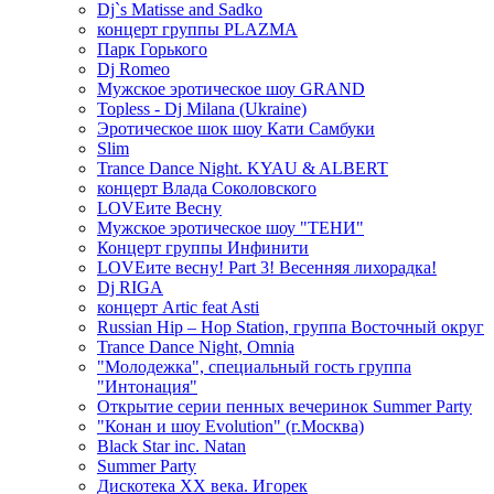
Dj`s Matisse and Sadko
концерт группы PLAZMA
Парк Горького
Dj Romeo
Мужское эротическое шоу GRAND
Topless - Dj Milana (Ukraine)
Эротическое шок шоу Кати Самбуки
Slim
Trance Dance Night. KYAU & ALBERT
концерт Влада Соколовского
LOVEите Весну
Мужское эротическое шоу "ТЕНИ"
Концерт группы Инфинити
LOVEите весну! Part 3! Весенняя лихорадка!
Dj RIGA
концерт Artic feat Asti
Russian Hip – Hop Station, группа Восточный округ
Trance Dance Night, Omnia
"Молодежка", специальный гость группа
"Интонация"
Открытие серии пенных вечеринок Summer Party
"Конан и шоу Evolution" (г.Москва)
Black Star inc. Natan
Summer Party
Дискотека ХХ века. Игорек