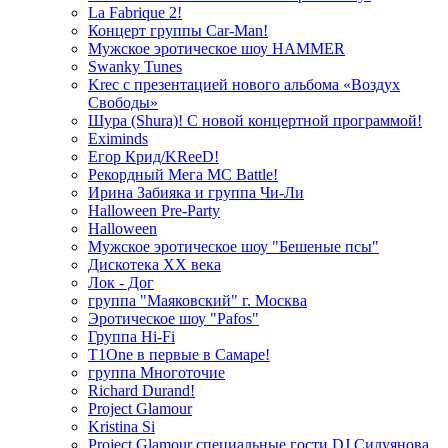
La Fabrique 2!
Концерт группы Car-Man!
Мужское эротическое шоу HAMMER
Swanky Tunes
Krec с презентацией нового альбома «Воздух
Свободы»
Шура (Shura)! С новой концертной программой!
Eximinds
Егор Крид/KReeD!
Рекордный Мега МС Battle!
Ирина Забияка и группа Чи-Ли
Halloween Pre-Party
Halloween
Мужское эротическое шоу "Бешеные псы"
Дискотека ХХ века
Лок - Дог
группа "Маяковский" г. Москва
Эротическое шоу "Pafos"
Группа Hi-Fi
T1One в первые в Самаре!
группа Многоточие
Richard Durand!
Project Glamour
Kristina Si
Project Glamour специальные гости DJ Силуянова