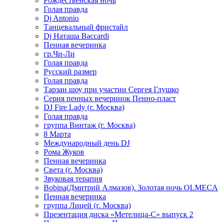
Рождественская ночь
Голая правда
Dj Antonio
Танцевальный фристайл
Dj Наташа Baccardi
Пенная вечеринка
гр.Чи-Ли
Голая правда
Русский размер
Голая правда
Тарзан шоу при участии Сергея Глушко
Серия пенных вечеринок Пенно-пласт
DJ Fire Lady (г. Москва)
Голая правда
группа Винтаж (г. Москва)
8 Марта
Международный день DJ
Рома Жуков
Пенная вечеринка
Света (г. Москва)
Звуковая терапия
Bobina(Дмитрий Алмазов). Золотая ночь OLMECA
Пенная вечеринка
группа Лицей (г. Москва)
Презентация диска «Метелица-С» выпуск 2