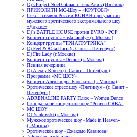
Dj's Project Noel Gitman г.Тель-Авив (Израиль)
ПРИКОЛИТИ МС-Шоу – «КРУТОБЛ»
Секс – символ России КОНАН при участии
мужского эротического экстримального шоу
«Другие»
Dj`s BATTLE HOUSE против EVRO - POP
Концерт группы «5sta family» (г. Москва)
Концерт группы "ТРИАГРУТРИКА"
Dj Feel & Юля Паго (г. Санкт - Петербург)
Dj Fire Lady (г.Москва)
Концерт группы «Demo» (г. Москва)
Пенная вечеринка
Dj Alexey Romeo (г. Санкт – Петербург)
Программа «МС ШОУ»
Концерт Александра Барыкина (г. Москва)
Эротическое стресс шоу «Платинум» (г. Санкт –
Петербург)
ADRENALINE PARTY Плюс – Women Dance
Скандальное концертное шоу "Репера СЯВА"
МС ШОУ
DJ Yankovski (г. Москва)
Мужское эротическое шоу «Made in Heaven»
(г.Москва)
Эротическое шоу «Джакомо Казанова»
Adrenaline party плюс