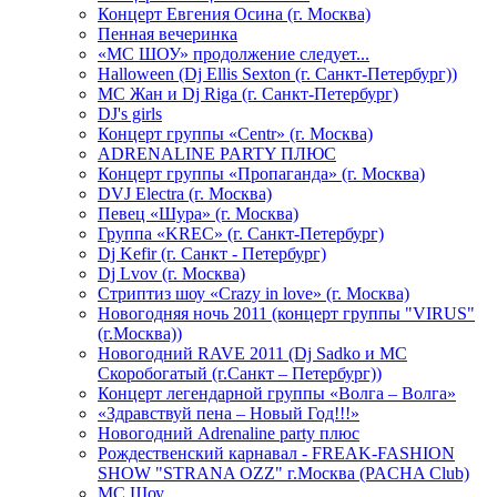
Концерт Евгения Осина (г. Москва)
Пенная вечеринка
«МС ШОУ» продолжение следует...
Halloween (Dj Ellis Sexton (г. Санкт-Петербург))
МС Жан и Dj Riga (г. Санкт-Петербург)
DJ's girls
Концерт группы «Centr» (г. Москва)
ADRENALINE PARTY ПЛЮС
Концерт группы «Пропаганда» (г. Москва)
DVJ Electra (г. Москва)
Певец «Шура» (г. Москва)
Группа «KREC» (г. Санкт-Петербург)
Dj Kefir (г. Санкт - Петербург)
Dj Lvov (г. Москва)
Стриптиз шоу «Crazy in love» (г. Москва)
Новогодняя ночь 2011 (концерт группы "VIRUS"
(г.Москва))
Новогодний RAVE 2011 (Dj Sadko и MC
Скоробогатый (г.Санкт – Петербург))
Концерт легендарной группы «Волга – Волга»
«Здравствуй пена – Новый Год!!!»
Новогодний Adrenaline party плюс
Рождественский карнавал - FREAK-FASHION
SHOW "STRANA OZZ" г.Москва (PACHA Club)
MC Шоу