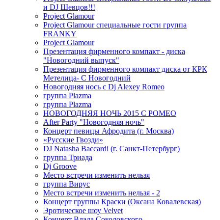
и DJ Шевцов!!!
Project Glamour
Project Glamour специальные гости группа
FRANKY
Project Glamour
Презентация фирменного компакт - диска
"Новогодний выпуск"
Презентация фирменного компакт диска от КРК
Метелица- С Новогодний
Новогодняя нось с Dj Alexey Romeo
группа Plazma
группа Plazma
НОВОГОДНЯЯ НОЧЬ 2015 C РОМЕО
After Party "Новогодняя ночь"
Концерт певицы Афродита (г. Москва)
«Русские Гвозди»
DJ Natasha Baccardi (г. Санкт-Петербург)
группа Триада
Dj Groove
Место встречи изменить нельзя
группа Вирус
Место встречи изменить нельзя - 2
Концерт группы Краски (Оксана Ковалевская)
Эротическое шоу Velvet
Концерт Влада Соколовского