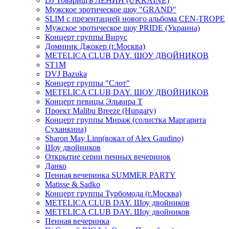
DJ ТоварищЪ ЛЕНИН (UKRAINE)
Мужское эротическое шоу "GRAND"
SLIM с презентацией нового альбома CEN-TROPE
Мужское эротическое шоу PRIDE (Украина)
Концерт группы Вирус
Доминик Джокер (г.Москва)
METELICA CLUB DAY. ШОУ ДВОЙНИКОВ
ST1M
DVJ Bazuka
Концерт группы "Слот"
METELICA CLUB DAY. ШОУ ДВОЙНИКОВ
Концерт певицы Эльвира Т
Проект Malibu Breeze (Hungary)
Концерт группы Мираж (солистка Маргарита
Суханкина)
Sharon May Linn(вокал of Alex Gaudino)
Шоу двойников
Открытие серии пенных вечеринок
Данко
Пенная вечеринка SUMMER PARTY
Matisse & Sadko
Концерт группы Турбомода (г.Москва)
METELICA CLUB DAY. Шоу двойников
METELICA CLUB DAY. Шоу двойников
Пенная вечеринка