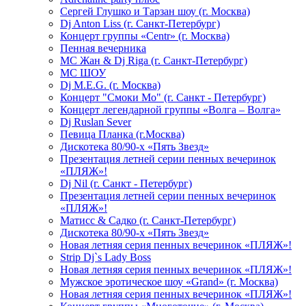
Сергей Глушко и Тарзан шоу (г. Москва)
Dj Anton Liss (г. Санкт-Петербург)
Концерт группы «Centr» (г. Москва)
Пенная вечерника
МС Жан & Dj Riga (г. Санкт-Петербург)
МС ШОУ
Dj M.E.G. (г. Москва)
Концерт "Смоки Мо" (г. Санкт - Петербург)
Концерт легендарной группы «Волга – Волга»
Dj Ruslan Sever
Певица Планка (г.Москва)
Дискотека 80/90-х «Пять Звезд»
Презентация летней серии пенных вечеринок
«ПЛЯЖ»!
Dj Nil (г. Санкт - Петербург)
Презентация летней серии пенных вечеринок
«ПЛЯЖ»!
Матисс & Садко (г. Санкт-Петербург)
Дискотека 80/90-х «Пять Звезд»
Новая летняя серия пенных вечеринок «ПЛЯЖ»!
Strip Dj`s Lady Boss
Новая летняя серия пенных вечеринок «ПЛЯЖ»!
Мужское эротическое шоу «Grand» (г. Москва)
Новая летняя серия пенных вечеринок «ПЛЯЖ»!