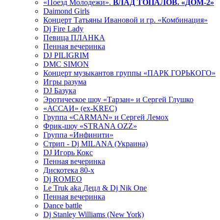
«Поезд Молодежи».
ВЛАД ТОПАЛОВ. «ДОМ-2»
Daimond Girls
Концерт Татьяны Ивановой и гр. «Комбинация»
Dj Fire Lady
Певица ПЛАНКА
Пенная вечеринка
DJ PILIGRIM
DMC SIMON
Концерт музыкантов группы «ПАРК ГОРЬКОГО»
Игры разума
DJ Базука
Эротическое шоу «Тарзан» и Сергей Глушко
«АССАИ» (ex-KREC)
Группа «CARMAN» и Сергей Лемох
Фрик-шоу «STRANA OZZ»
Группа «Инфинити»
Стрип - Dj MILANA (Украина)
DJ Игорь Кокс
Пенная вечеринка
Дискотека 80-х
Dj ROMEO
Le Truk aka Децл & Dj Nik One
Пенная вечеринка
Dance battle
Dj Stanley Williams (New York)