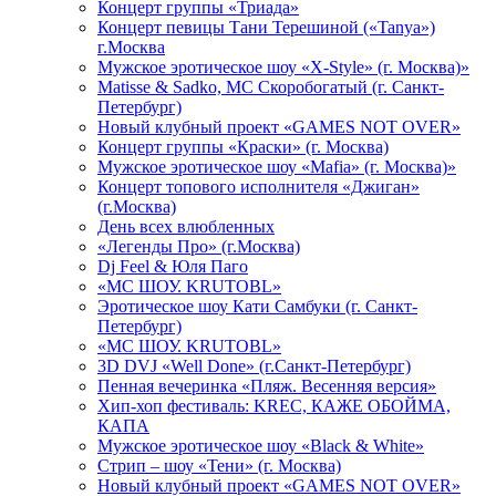
Концерт группы «Триада»
Концерт певицы Тани Терешиной («Tanya»)
г.Москва
Мужское эротическое шоу «X-Style» (г. Москва)»
Matissе & Sadko, MC Скоробогатый (г. Санкт-
Петербург)
Новый клубный проект «GAMES NOT OVER»
Концерт группы «Краски» (г. Москва)
Мужское эротическое шоу «Mafia» (г. Москва)»
Концерт топового исполнителя «Джиган»
(г.Москва)
День всех влюбленных
«Легенды Про» (г.Москва)
Dj Feel & Юля Паго
«МС ШОУ. KRUTOBL»
Эротическое шоу Кати Самбуки (г. Санкт-
Петербург)
«МС ШОУ. KRUTOBL»
3D DVJ «Well Done» (г.Санкт-Петербург)
Пенная вечеринка «Пляж. Весенняя версия»
Хип-хоп фестиваль: KREC, КАЖЕ ОБОЙМА,
КАПА
Мужское эротическое шоу «Black & White»
Стрип – шоу «Тени» (г. Москва)
Новый клубный проект «GAMES NOT OVER»