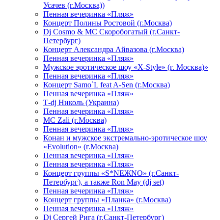
Усачев (г.Москва))
Пенная вечеринка «Пляж»
Концерт Полины Ростовой (г.Москва)
Dj Cosmo & МС Скоробогатый (г.Санкт-
Петербург)
Концерт Александра Айвазова (г.Москва)
Пенная вечеринка «Пляж»
Мужское эротическое шоу «X-Style» (г. Москва)»
Пенная вечеринка «Пляж»
Концерт Samo`L feat A-Sen (г.Москва)
Пенная вечеринка «Пляж»
Т-dj Николь (Украина)
Пенная вечеринка «Пляж»
МС Zali (г.Москва)
Пенная вечеринка «Пляж»
Конан и мужское экстремально-эротическое шоу
«Evolution» (г.Москва)
Пенная вечеринка «Пляж»
Пенная вечеринка «Пляж»
Концерт группы «S*NEЖNO» (г.Санкт-
Петербург), а также Ron May (dj set)
Пенная вечеринка «Пляж»
Концерт группы «Планка» (г.Москва)
Пенная вечеринка «Пляж»
Dj Сергей Рига (г.Санкт-Петербург)