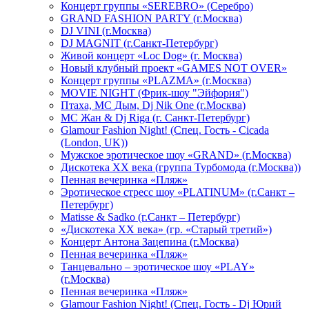
Концерт группы «SEREBRO» (Серебро)
GRAND FASHION PARTY (г.Москва)
DJ VINI (г.Москва)
DJ MAGNIT (г.Санкт-Петербург)
Живой концерт «Loc Dog» (г. Москва)
Новый клубный проект «GAMES NOT OVER»
Концерт группы «PLAZMA» (г.Москва)
MOVIE NIGHT (Фрик-шоу "Эйфория")
Птаха, МС Дым, Dj Nik One (г.Москва)
МС Жан & Dj Riga (г. Санкт-Петербург)
Glamour Fashion Night! (Спец. Гость - Cicada
(London, UK))
Мужское эротическое шоу «GRAND» (г.Москва)
Дискотека XX века (группа Турбомода (г.Москва))
Пенная вечеринка «Пляж»
Эротическое стресс шоу «PLATINUM» (г.Санкт –
Петербург)
Matisse & Sadko (г.Санкт – Петербург)
«Дискотека ХХ века» (гр. «Старый третий»)
Концерт Антона Зацепина (г.Москва)
Пенная вечеринка «Пляж»
Танцевально – эротическое шоу «PLAY»
(г.Москва)
Пенная вечеринка «Пляж»
Glamour Fashion Night! (Спец. Гость - Dj Юрий