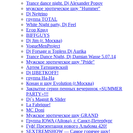
Trance dance night. Dj Alexander Popov
мужское эротическое шоу "Hummer"
Dj Nejtrino
группа TOTAL
White Night party, Dj Feel
Егор Крид
BIFFGUYS
Dj Jim (г. Москва)
VogueMenProject
Dj Forsage и Topless Dj Aurika
Trance Dance Night, Dj Damian Wasse 5.07.14
Мужское эротическое шоу "Pride"
Артем Татищевский
Dj ЦВЕТКOFF!
группа На-На
Конан и шоу Evolution (г.Москва)
Закрытие серии пенных вечеринок «SUMMER
PARTY»!!!
Dj`s Magnit & Slider
La Fabrique!
MC Doni
Мужское эротическое шоу GRAND
Группа IOWA (Айова), г. Санкт-Петербург
Гуф! Презентация нового Альбома 420!
SEXTREMSHOW — Самое горячее шоу!