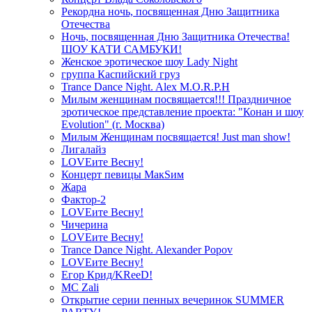
Рекордна ночь, посвященная Дню Защитника
Отечества
Ночь, посвященная Дню Защитника Отечества!
ШОУ КАТИ САМБУКИ!
Женское эротическое шоу Lady Night
группа Каспийский груз
Trance Dance Night. Alex M.O.R.P.H
Милым женщинам посвящается!!! Праздничное
эротическое представление проекта: "Конан и шоу
Evolution" (г. Москва)
Милым Женщинам посвящается! Just man show!
Лигалайз
LOVEите Весну!
Концерт певицы МакSим
Жара
Фактор-2
LOVEите Весну!
Чичерина
LOVEите Весну!
Trance Dance Night. Alexander Popov
LOVEите Весну!
Егор Крид/KReeD!
MC Zali
Открытие серии пенных вечеринок SUMMER