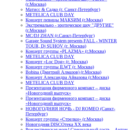
(г.Москва)
Матисс & Садко (г. Санкт-Петербург)
METELICA CLUB DAY
Концерт певицы МАКSИМ (г.Москва)
Экстремально - эротическое шоу "ДРУГИЕ"
(г.Москва)
МС/DJ ZHAN (г.Санкт-Петербург)
Garage Sound System presents FALL - WINTER
TOUR, Dj SUHOV (г. Москва)
Концерт группы «PLAZMA» (г.Москва)
METELICA CLUB DAY
Концерт «Loc Dog» (г. Москва)
Концерт группы ILWT (г. Москва)
Bobina (Дмитрий Алмазов) (г.Москва)
Концерт Александра Айвазова (г.Москва)
METELICA CLUB DAY
Презентация фирменного компакт – диска
«Новогодний выпуск»
Презентация фирменного компакт – диска
«Новогодний выпуск»
НОВОГОДНЯЯ НОЧЬ - DJ ROMEO (Санкт-
Петербург)
Концерт группы «Стрелки» (г.Москва)
Новогодняя DISCOтека ХХ века
Рождественская ночь! Специальный гость – Антон