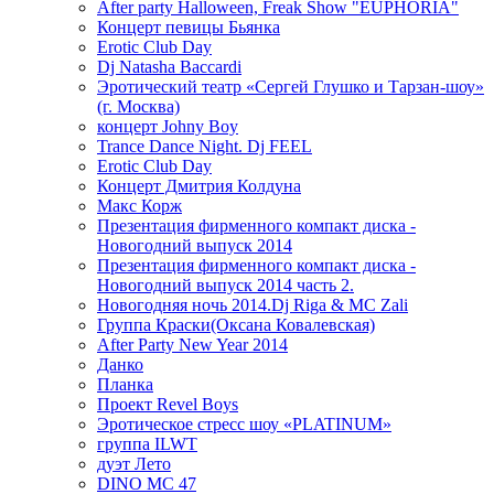
After party Halloween, Freak Show "EUPHORIA"
Концерт певицы Бьянка
Erotic Club Day
Dj Natasha Baccardi
Эротический театр «Сергей Глушко и Тарзан-шоу»
(г. Москва)
концерт Johny Boy
Trance Dance Night. Dj FEEL
Erotic Club Day
Концерт Дмитрия Колдуна
Макс Корж
Презентация фирменного компакт диска -
Новогодний выпуск 2014
Презентация фирменного компакт диска -
Новогодний выпуск 2014 часть 2.
Новогодняя ночь 2014.Dj Riga & MC Zali
Группа Краски(Оксана Ковалевская)
After Party New Year 2014
Данко
Планка
Проект Revel Boys
Эротическое стресс шоу «PLATINUM»
группа ILWT
дуэт Лето
DINO MC 47