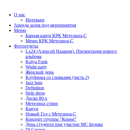
О нас
Интерьер
Аренда залов под мероприятия
Меню
Барная карта КРК Метелица-С
Меню КРК Метелица-С
Фотоотчеты
Lx24 (Алексей Назаров). Презентация нового
альбома
Kolya Funk
Wight party
Женский день
Клубника со сливками (часть 2)
Jazz bass
Definition
Strip show
Диско 80-х
Метелица стрип
Канун
Новый Год с Метелица-С
Концерт группы "Корни"
День студента при участии МС Белова
Dj Groove