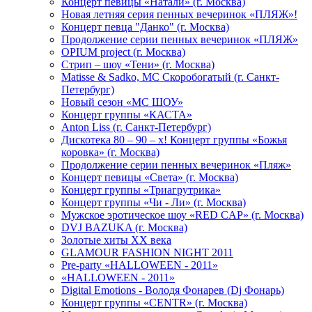
Концерт певицы «Натали» (г. Москва)
Новая летняя серия пенных вечеринок «ПЛЯЖ»!
Концерт певца "Данко" (г. Москва)
Продолжение серии пенных вечеринок «ПЛЯЖ»
OPIUM project (г. Москва)
Стрип – шоу «Тени» (г. Москва)
Matissе & Sadko, MC Скоробогатый (г. Санкт-
Петербург)
Новый сезон «МС ШОУ»
Концерт группы «КАСТА»
Anton Liss (г. Санкт-Петербург)
Дискотека 80 – 90 – х! Концерт группы «Божья
коровка» (г. Москва)
Продолжение серии пенных вечеринок «Пляж»
Концерт певицы «Света» (г. Москва)
Концерт группы «Триагрутрика»
Концерт группы «Чи - Ли» (г. Москва)
Мужское эротическое шоу «RED CAP» (г. Москва)
DVJ BAZUKA (г. Москва)
Золотые хиты XX века
GLAMOUR FASHION NIGHT 2011
Pre-party «HALLOWEEN - 2011»
«HALLOWEEN - 2011»
Digital Emotions - Володя Фонарев (Dj Фонарь)
Концерт группы «CENTR» (г. Москва)