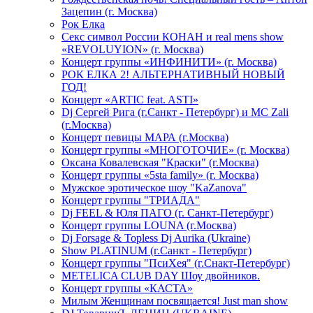
Зацепин (г. Москва)
Рок Елка
Секс символ России КОНАН и real mens show
«REVOLUYION» (г. Москва)
Концерт группы «ИНФИНИТИ» (г. Москва)
РОК ЕЛКА 2! АЛЬТЕРНАТИВНЫЙ НОВЫЙ
ГОД!
Концерт «ARTIC feat. ASTI»
Dj Сергей Рига (г.Санкт - Петербург) и MC Zali
(г.Москва)
Концерт певицы МАРА (г.Москва)
Концерт группы «МНОГОТОЧИЕ» (г. Москва)
Оксана Ковалевская "Краски" (г.Москва)
Концерт группы «5sta family» (г. Москва)
Мужское эротическое шоу "KaZanova"
Концерт группы "ТРИАДА"
Dj FEEL & Юля ПАГО (г. Санкт-Петербург)
Концерт группы LOUNA (г.Москва)
Dj Forsage & Topless Dj Aurika (Ukraine)
Show PLATINUM (г.Санкт - Петербург)
Концерт группы "ПсиХея" (г.Снакт-Петербург)
METELICA CLUB DAY Шоу двойников.
Концерт группы «КАСТА»
Милым Женщинам посвящается! Just man show