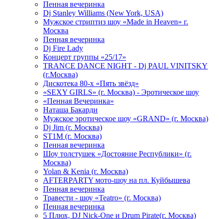
Пенная вечеринка
Dj Stanley Williams (New York, USA)
Мужское стриптиз шоу «Made in Heaven» г.
Москва
Пенная вечеринка
Dj Fire Lady
Концерт группы «25/17»
TRANCE DANCE NIGHT - Dj PAUL VINITSKY
(г.Москва)
Дискотека 80-х «Пять звёзд»
«SEXY GIRLS» (г. Москва) - Эротическое шоу
«Пенная Вечеринка»
Hаташа Бакарди
Мужское эротическое шоу «GRAND» (г. Москва)
Dj Jim (г. Москва)
ST1M (г. Москва)
Пенная вечеринка
Шоу толстушек «Достояние Республики» (г.
Москва)
Yolan & Kenia (г. Москва)
AFTERPARTY мото-шоу на пл. Куйбышева
Пенная вечеринка
Травести - шоу «Teatro» (г. Москва)
Пенная вечеринка
5 Плюх, DJ Nick-One и Drum Pirate(г. Москва)