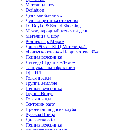
Метелица шоу
Definition
День влюбленных
День защитника отечества
DJ Boyko & Sound Shocking
Международный женский день
Метелица-С шоу
Концерт гр. Мираж
Диско 80-х в КРЦ Метелица-С
«Божья коровка» - На дискотеке 80-х
Пенная вечеринка
Легенда! Группа «Демо»
Танцевальный фристайл
Dj НИЛ
Голая правда
Группа Земляне
Пенная вечеринка
Группа Вирус
Голая правда
Тектоник party
Презентация диска клуба
Русская Ибица
Дискотека 80-х
Пенная вечеринка