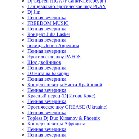
Dj Сергей RIGA (г.Санкт-Петербург)
Танцевально-эротическое шоу PLAY
Dj Jim
Пенная вечеринка
FREEDOM MUSIC
Пенная вечеринка
Концерт Julia Lasker
Пенная вечеринка
певица Леона Аврелина
Пенная вечеринка
Эротическое шоу PAFOS
Шоу двойников
Пенная вечеринка
DJ Наташа Бакарди
Пенная вечеринка
Концерт певицы Насти Крайновой
Пенная вечеринка
Красный перец (Dj Игорь Кокс)
Пенная вечеринка
Эротическое шоу GREASE (Ukraaine)
Пенная вечеринка
Topless Dj Duo Kirsanov & Phoenix
Концерт певицы Афродита
Пенная вечеринка
Пенная вечеринка