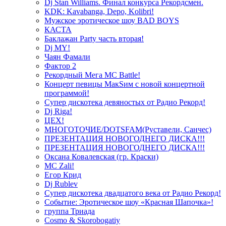
Dj Stan Williams. Финал конкурса Рекордсмен.
KDK: Kavabanga, Depo, Kolibri!
Мужское эротическое шоу BAD BOYS
КАСТА
Баклажан Party часть вторая!
Dj MY!
Чаян Фамали
Фактор 2
Рекордный Мега МС Battle!
Концерт певицы МакSим с новой концертной
программой!
Супер дискотека девяностых от Радио Рекорд!
Dj Riga!
ЦЕХ!
МНОГОТОЧИЕ/DOTSFAM(Руставели, Санчес)
ПРЕЗЕНТАЦИЯ НОВОГОДНЕГО ДИСКА!!!
ПРЕЗЕНТАЦИЯ НОВОГОДНЕГО ДИСКА!!!
Оксана Ковалевская (гр. Краски)
MC Zali!
Егор Крид
Dj Rublev
Супер дискотека двадцатого века от Радио Рекорд!
Событие: Эротическое шоу «Красная Шапочка»!
группа Триада
Cosmo & Skorobogatiy