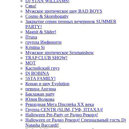
DJ STAN WILLIAMS!
Сява!
Мужское эротическое шоу BAD BOYS
Cosmo & Skorobogatiy
Закрытие серии пенных вечеринок SUMMER
PARTY!
Magnit & Slider!
Птаха
группа Инфинити
Kristina Si
Мужское эротическое Sexmanshow
TRAP CLUB SHOW!
МОТ
Каспийский груз
Dj BOBINA
5STA FAMILY!
Конан и шоу Evolution
певица Ангина
Баклажан party
Юлия Волкова
Рекордная Мега Discoteka XX века
Группа CENTR (SLIM, ГУФ, ПТАХА)!
Halloween Pre-Party от Радио Рекорд!
Halloween от Радио Рекорд! Специальный гость Dj
Natasha Baccardi!