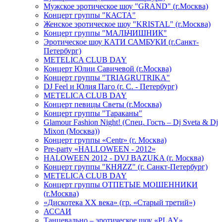
Мужское эротическое шоу "GRAND" (г.Москва)
Концерт группы "КАСТА"
Женское эротическое шоу "KRISTAL" (г.Москва)
Концерт группы "МАЛЬЧИШНИК"
Эротическое шоу КАТИ САМБУКИ (г.Санкт-
Петербург)
METELICA CLUB DAY
Концерт Юлии Савичевой (г.Москва)
Концерт группы "TRIAGRUTRIKA"
DJ Feel и Юлия Паго (г. С. - Петербург)
METELICA CLUB DAY
Концерт певицы Светы (г.Москва)
Концерт группы "Тараканы"
Glamour Fashion Night! (Спец. Гость – Dj Sveta & Dj
Mixon (Москва))
Концерт группы «Centr» (г. Москва)
Pre-party «HALLOWEEN - 2012»
HALOWEEN 2012 - DVJ BAZUKA (г. Москва)
Концерт группы "КНЯZZ" (г. Санкт-Петербург)
METELICA CLUB DAY
Концерт группы ОТПЕТЫЕ МОШЕННИКИ
(г.Москва)
«Дискотека ХХ века» (гр. «Старый третий»)
АССАИ
Танцевально – эротическое шоу «PLAY»