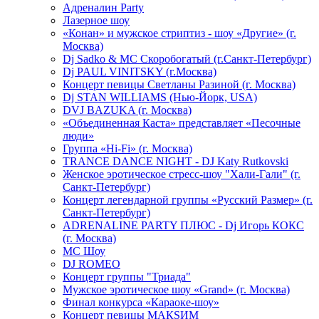
Адреналин Party
Лазерное шоу
«Конан» и мужское стриптиз - шоу «Другие» (г.
Москва)
Dj Sadko & МС Скоробогатый (г.Санкт-Петербург)
Dj PAUL VINITSKY (г.Москва)
Концерт певицы Светланы Разиной (г. Москва)
Dj STAN WILLIAMS (Нью-Йорк, USA)
DVJ BAZUKA (г. Москва)
«Объединенная Каста» представляет «Песочные
люди»
Группа «Hi-Fi» (г. Москва)
TRANCE DANCE NIGHT - DJ Katy Rutkovski
Женское эротическое стресс-шоу "Хали-Гали" (г.
Санкт-Петербург)
Концерт легендарной группы «Русский Размер» (г.
Санкт-Петербург)
ADRENALINE PARTY ПЛЮС - Dj Игорь КОКС
(г. Москва)
MC Шоу
DJ ROMEO
Концерт группы "Триада"
Мужское эротическое шоу «Grand» (г. Москва)
Финал конкурса «Караоке-шоу»
Концерт певицы МАКSИМ