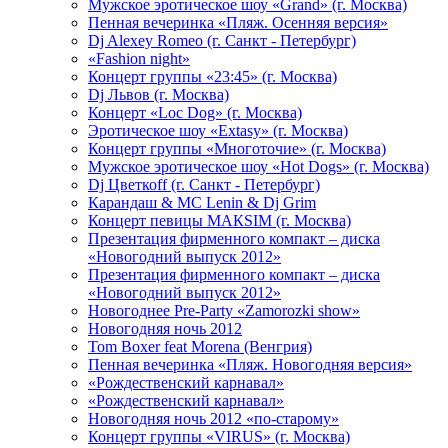
Мужское эротическое шоу «Grand» (г. Москва)
Пенная вечеринка «Пляж. Осенняя версия»
Dj Alexey Romeo (г. Санкт - Петербург)
«Fashion night»
Концерт группы «23:45» (г. Москва)
Dj Львов (г. Москва)
Концерт «Loc Dog» (г. Москва)
Эротическое шоу «Extasy» (г. Москва)
Концерт группы «Многоточие» (г. Москва)
Мужское эротическое шоу «Hot Dogs» (г. Москва)
Dj Цветкоff (г. Санкт - Петербург)
Карандаш & МС Lenin & Dj Grim
Концерт певицы МАКSIМ (г. Москва)
Презентация фирменного компакт – диска
«Новогодний выпуск 2012»
Презентация фирменного компакт – диска
«Новогодний выпуск 2012»
Новогоднее Pre-Party «Zamorozki show»
Новогодняя ночь 2012
Tom Boxer feat Morena (Венгрия)
Пенная вечеринка «Пляж. Новогодняя версия»
«Рождественский карнавал»
«Рождественский карнавал»
Новогодняя ночь 2012 «по-старому»
Концерт группы «VIRUS» (г. Москва)