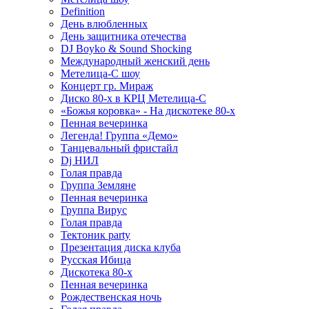
Definition
День влюбленных
День защитника отечества
DJ Boyko & Sound Shocking
Международный женский день
Метелица-С шоу
Концерт гр. Мираж
Диско 80-х в КРЦ Метелица-С
«Божья коровка» - На дискотеке 80-х
Пенная вечеринка
Легенда! Группа «Демо»
Танцевальный фристайл
Dj НИЛ
Голая правда
Группа Земляне
Пенная вечеринка
Группа Вирус
Голая правда
Тектоник party
Презентация диска клуба
Русская Ибица
Дискотека 80-х
Пенная вечеринка
Рождественская ночь