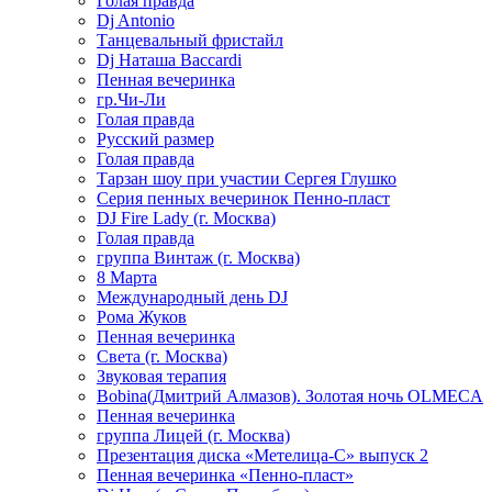
Голая правда
Dj Antonio
Танцевальный фристайл
Dj Наташа Baccardi
Пенная вечеринка
гр.Чи-Ли
Голая правда
Русский размер
Голая правда
Тарзан шоу при участии Сергея Глушко
Серия пенных вечеринок Пенно-пласт
DJ Fire Lady (г. Москва)
Голая правда
группа Винтаж (г. Москва)
8 Марта
Международный день DJ
Рома Жуков
Пенная вечеринка
Света (г. Москва)
Звуковая терапия
Bobina(Дмитрий Алмазов). Золотая ночь OLMECA
Пенная вечеринка
группа Лицей (г. Москва)
Презентация диска «Метелица-С» выпуск 2
Пенная вечеринка «Пенно-пласт»