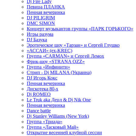
Dj Fire Lady
Певица ПЛАНКА
Пенная вечеринка
DJ PILIGRIM
DMC SIMON
Концерт музыкантов группы «ПАРК ГОРЬКОГО»
Игры разума
DJ Базука
Эротическое шоу «Тарзан» и Сергей Глушко
«АССАИ» (ex-KREC)
Группа «CARMAN» и Сергей Лемох
Фрик-шоу «STRANA OZZ»
Группа «Инфинити»
Стрип - Dj MILANA (Украина)
DJ Игорь Кокс
Пенная вечеринка
Дискотека 80-х
Dj ROMEO
Le Truk aka Децл & Dj Nik One
Пенная вечеринка
Dance battle
Dj Stanley Williams (New York)
Группа «Триада»
Группа «Ласковый Май»
Открытие весенней клубной сессии