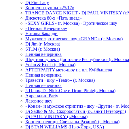
Dj Fire Lady
Концерт группы «25/17»
TRANCE DANCE NIGHT - Dj PAUL VINITSKY (г.М
Дискотека 80-х «Пять звёзд»
«SEXY GIRLS» (г. Москва) - Эротическое шоу
«Пенная Вечеринка»
Hаташа Бакарди
Мужское эротическое шоу «GRAND» (г. Москва)
Dj Jim (г. Москва)
ST1M (г. Москва)
Пенная вечеринка
Шоу толстушек «Достояние Республики» (г. Москва
Yolan & Kenia (г. Москва)
AFTERPARTY мото-шоу на пл. Куйбышева
Пенная вечеринка
Травести - шоу «Teatro» (г. Москва)
Пенная вечеринка
5 Плюх, DJ Nick-One и Drum Pirate(г. Москва)
Адреналин Party
Лазерное шоу
«Конан» и мужское стриптиз - шоу «Другие» (г. Мос
Dj Sadko & МС Скоробогатый (г.Санкт-Петербург)
Dj PAUL VINITSKY (г.Москва)
Концерт певицы Светланы Разиной (г. Москва)
Dj STAN WILLIAMS (Нью-Йорк, USA)