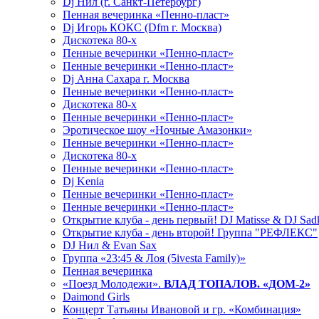
Dj Нил (г. Санкт-Петербург)
Пенная вечеринка «Пенно-пласт»
Dj Игорь КОКС (Dfm г. Москва)
Дискотека 80-х
Пенные вечеринки «Пенно-пласт»
Пенные вечеринки «Пенно-пласт»
Dj Анна Сахара г. Москва
Пенные вечеринки «Пенно-пласт»
Дискотека 80-х
Пенные вечеринки «Пенно-пласт»
Эротическое шоу «Ночные Амазонки»
Пенные вечеринки «Пенно-пласт»
Дискотека 80-х
Пенные вечеринки «Пенно-пласт»
Dj Kenia
Пенные вечеринки «Пенно-пласт»
Пенные вечеринки «Пенно-пласт»
Открытие клуба - день первый! DJ Matisse & DJ Sad
Открытие клуба - день второй! Группа "РЕФЛЕКС"
DJ Нил & Evan Sax
Группа «23:45 & Лоя (5ivesta Family)»
Пенная вечеринка
«Поезд Молодежи».
ВЛАД ТОПАЛОВ. «ДОМ-2»
Daimond Girls
Концерт Татьяны Ивановой и гр. «Комбинация»