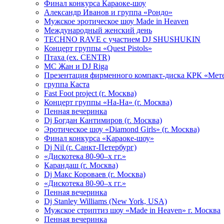
Финал конкурса Караоке-шоу
Александр Иванов и группа «Рондо»
Мужское эротическое шоу Made in Heaven
Международный женский день
TECHNO RAVE с участием DJ SHUSHUKIN
Концерт группы «Quest Pistols»
Птаха (ex. CENTR)
МС Жан и DJ Riga
Презентация фирменного компакт-диска КРК «Мет
группа Каста
Fast Foot project (г. Москва)
Концерт группы «На-На» (г. Москва)
Пенная вечеринка
Dj Богдан Кантимиров (г. Москва)
Эротическое шоу «Diamond Girls» (г. Москва)
Финал конкурса «Караоке-шоу»
Dj Nil (г. Санкт-Петербург)
«Дискотека 80-90–х гг.»
Карандаш (г. Москва)
Dj Макс Короваев (г. Москва)
«Дискотека 80-90–х гг.»
Пенная вечеринка
Dj Stanley Williams (New York, USA)
Мужское стриптиз шоу «Made in Heaven» г. Москва
Пенная вечеринка