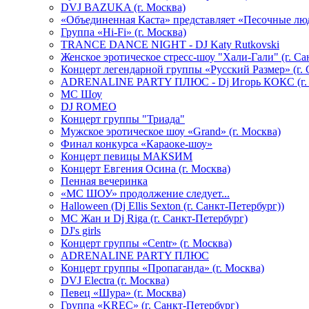
DVJ BAZUKA (г. Москва)
«Объединенная Каста» представляет «Песочные лю
Группа «Hi-Fi» (г. Москва)
TRANCE DANCE NIGHT - DJ Katy Rutkovski
Женское эротическое стресс-шоу "Хали-Гали" (г. Са
Концерт легендарной группы «Русский Размер» (г. 
ADRENALINE PARTY ПЛЮС - Dj Игорь КОКС (г. 
MC Шоу
DJ ROMEO
Концерт группы "Триада"
Мужское эротическое шоу «Grand» (г. Москва)
Финал конкурса «Караоке-шоу»
Концерт певицы МАКSИМ
Концерт Евгения Осина (г. Москва)
Пенная вечеринка
«МС ШОУ» продолжение следует...
Halloween (Dj Ellis Sexton (г. Санкт-Петербург))
МС Жан и Dj Riga (г. Санкт-Петербург)
DJ's girls
Концерт группы «Centr» (г. Москва)
ADRENALINE PARTY ПЛЮС
Концерт группы «Пропаганда» (г. Москва)
DVJ Electra (г. Москва)
Певец «Шура» (г. Москва)
Группа «KREC» (г. Санкт-Петербург)