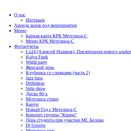
О нас
Интерьер
Аренда залов под мероприятия
Меню
Барная карта КРК Метелица-С
Меню КРК Метелица-С
Фотоотчеты
Lx24 (Алексей Назаров). Презентация нового альбо
Kolya Funk
Wight party
Женский день
Клубника со сливками (часть 2)
Jazz bass
Definition
Strip show
Диско 80-х
Метелица стрип
Канун
Новый Год с Метелица-С
Концерт группы "Корни"
День студента при участии МС Белова
Dj Groove
Метелица шоу