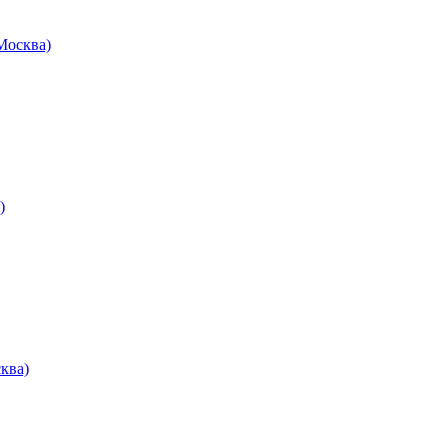
осква)
)
ква)