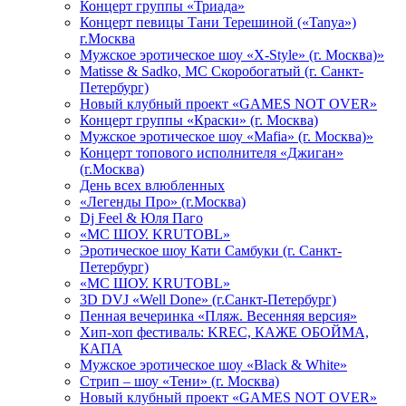
Концерт группы «Триада»
Концерт певицы Тани Терешиной («Tanya»)
г.Москва
Мужское эротическое шоу «X-Style» (г. Москва)»
Matissе & Sadko, MC Скоробогатый (г. Санкт-
Петербург)
Новый клубный проект «GAMES NOT OVER»
Концерт группы «Краски» (г. Москва)
Мужское эротическое шоу «Mafia» (г. Москва)»
Концерт топового исполнителя «Джиган»
(г.Москва)
День всех влюбленных
«Легенды Про» (г.Москва)
Dj Feel & Юля Паго
«МС ШОУ. KRUTOBL»
Эротическое шоу Кати Самбуки (г. Санкт-
Петербург)
«МС ШОУ. KRUTOBL»
3D DVJ «Well Done» (г.Санкт-Петербург)
Пенная вечеринка «Пляж. Весенняя версия»
Хип-хоп фестиваль: KREC, КАЖЕ ОБОЙМА,
КАПА
Мужское эротическое шоу «Black & White»
Стрип – шоу «Тени» (г. Москва)
Новый клубный проект «GAMES NOT OVER»