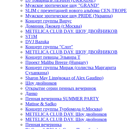
DJ ТоварищЪ ЛЕНИН (UKRAINE)
Мужское эротическое шоу "GRAND"
SLIM с презентацией нового альбома CEN-TROPE
Мужское эротическое шоу PRIDE (Украина)
Концерт группы Вирус
Доминик Джокер (г.Москва)
METELICA CLUB DAY. ШОУ ДВОЙНИКОВ
ST1M
DVJ Bazuka
Концерт группы "Слот"
METELICA CLUB DAY. ШОУ ДВОЙНИКОВ
Концерт певицы Эльвира Т
Проект Malibu Breeze (Hungary)
Концерт группы Мираж (солистка Маргарита
Суханкина)
Sharon May Linn(вокал of Alex Gaudino)
Шоу двойников
Открытие серии пенных вечеринок
Данко
Пенная вечеринка SUMMER PARTY
Matisse & Sadko
Концерт группы Турбомода (г.Москва)
METELICA CLUB DAY. Шоу двойников
METELICA CLUB DAY. Шоу двойников
Пенная вечеринка