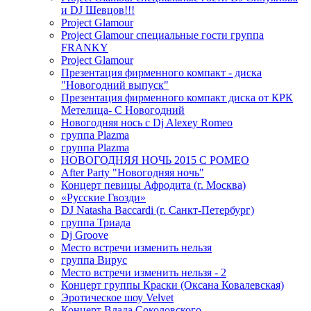
и DJ Шевцов!!!
Project Glamour
Project Glamour специальные гости группа
FRANKY
Project Glamour
Презентация фирменного компакт - диска
"Новогодний выпуск"
Презентация фирменного компакт диска от КРК
Метелица- С Новогодний
Новогодняя нось с Dj Alexey Romeo
группа Plazma
группа Plazma
НОВОГОДНЯЯ НОЧЬ 2015 C РОМЕО
After Party "Новогодняя ночь"
Концерт певицы Афродита (г. Москва)
«Русские Гвозди»
DJ Natasha Baccardi (г. Санкт-Петербург)
группа Триада
Dj Groove
Место встречи изменить нельзя
группа Вирус
Место встречи изменить нельзя - 2
Концерт группы Краски (Оксана Ковалевская)
Эротическое шоу Velvet
Концерт Влада Соколовского