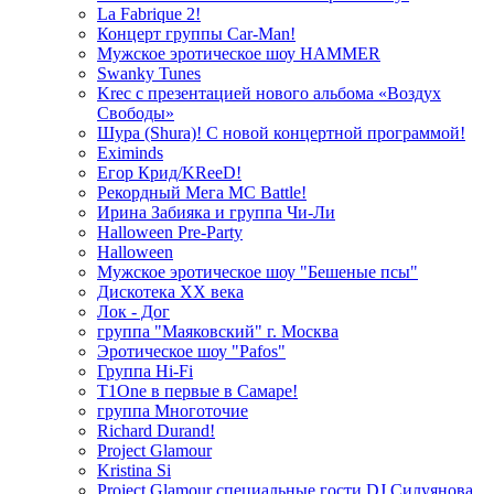
La Fabrique 2!
Концерт группы Car-Man!
Мужское эротическое шоу HAMMER
Swanky Tunes
Krec с презентацией нового альбома «Воздух
Свободы»
Шура (Shura)! С новой концертной программой!
Eximinds
Егор Крид/KReeD!
Рекордный Мега МС Battle!
Ирина Забияка и группа Чи-Ли
Halloween Pre-Party
Halloween
Мужское эротическое шоу "Бешеные псы"
Дискотека ХХ века
Лок - Дог
группа "Маяковский" г. Москва
Эротическое шоу "Pafos"
Группа Hi-Fi
T1One в первые в Самаре!
группа Многоточие
Richard Durand!
Project Glamour
Kristina Si
Project Glamour специальные гости DJ Силуянова