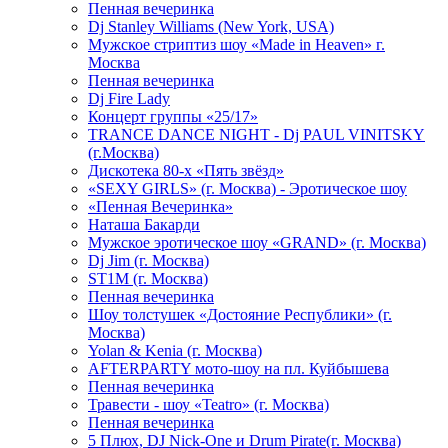
Пенная вечеринка
Dj Stanley Williams (New York, USA)
Мужское стриптиз шоу «Made in Heaven» г.
Москва
Пенная вечеринка
Dj Fire Lady
Концерт группы «25/17»
TRANCE DANCE NIGHT - Dj PAUL VINITSKY
(г.Москва)
Дискотека 80-х «Пять звёзд»
«SEXY GIRLS» (г. Москва) - Эротическое шоу
«Пенная Вечеринка»
Hаташа Бакарди
Мужское эротическое шоу «GRAND» (г. Москва)
Dj Jim (г. Москва)
ST1M (г. Москва)
Пенная вечеринка
Шоу толстушек «Достояние Республики» (г.
Москва)
Yolan & Kenia (г. Москва)
AFTERPARTY мото-шоу на пл. Куйбышева
Пенная вечеринка
Травести - шоу «Teatro» (г. Москва)
Пенная вечеринка
5 Плюх, DJ Nick-One и Drum Pirate(г. Москва)