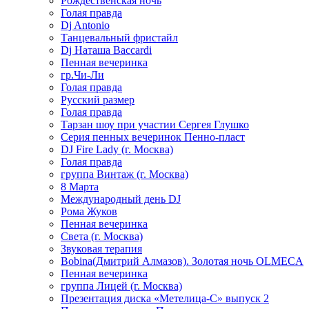
Рождественская ночь
Голая правда
Dj Antonio
Танцевальный фристайл
Dj Наташа Baccardi
Пенная вечеринка
гр.Чи-Ли
Голая правда
Русский размер
Голая правда
Тарзан шоу при участии Сергея Глушко
Серия пенных вечеринок Пенно-пласт
DJ Fire Lady (г. Москва)
Голая правда
группа Винтаж (г. Москва)
8 Марта
Международный день DJ
Рома Жуков
Пенная вечеринка
Света (г. Москва)
Звуковая терапия
Bobina(Дмитрий Алмазов). Золотая ночь OLMECA
Пенная вечеринка
группа Лицей (г. Москва)
Презентация диска «Метелица-С» выпуск 2