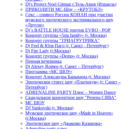
Dj's Project Noel Gitman г.Тель-Авив (Израиль)
ПРИКОЛИТИ МС-Шоу – «КРУТОБЛ»
Секс – символ России КОНАН при участии
мужского эротического экстримального шоу
«Другие»
Dj`s BATTLE HOUSE против EVRO - POP
Концерт группы «5sta family» (г. Москва)
Концерт группы "ТРИАГРУТРИКА"
Dj Feel & Юля Паго (г. Санкт - Петербург)
Dj Fire Lady (г.Москва)
Концерт группы «Demo» (г. Москва)
Пенная вечеринка
Dj Alexey Romeo (г. Санкт – Петербург)
Программа «МС ШОУ»
Концерт Александра Барыкина (г. Москва)
Эротическое стресс шоу «Платинум» (г. Санкт –
Петербург)
ADRENALINE PARTY Плюс – Women Dance
Скандальное концертное шоу "Репера СЯВА"
МС ШОУ
DJ Yankovski (г. Москва)
Мужское эротическое шоу «Made in Heaven»
(г.Москва)
Эротическое шоу «Джакомо Казанова»
Adrenaline party плюс