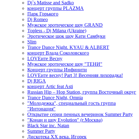
Dj`s Matisse and Sadko
концерт группы PLAZMA
Парк Горького
Dj Romeo
Мужское эротическое шоу GRAND
Topless - Dj Milana (Ukraine)
Эротическое шок шоу Кати Самбуки
Slim
Trance Dance Night. KYAU & ALBERT
концерт Влада Соколовского
LOVEите Весну
Мужское эротическое шоу "ТЕНИ"
Концерт группы Инфинити
LOVEите весну! Part 3! Весенняя лихорадка!
Dj RIGA
концерт Artic feat Asti
Russian Hip – Hop Station, группа Восточный округ
Trance Dance Night, Omnia
"Молодежка", специальный гость группа
"Интонация"
Открытие серии пенных вечеринок Summer Party
"Конан и шоу Evolution" (г.Москва)
Black Star inc. Natan
Summer Party
Дискотека ХХ века. Игорек