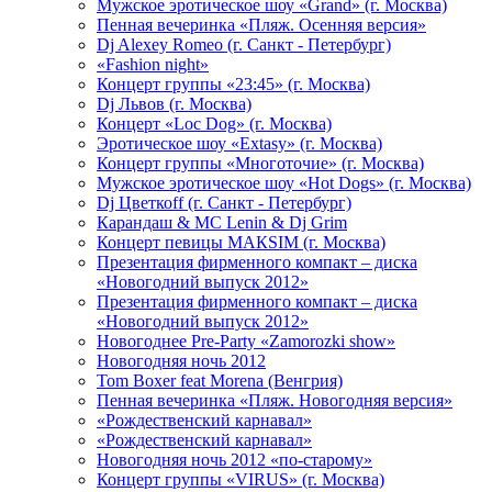
Мужское эротическое шоу «Grand» (г. Москва)
Пенная вечеринка «Пляж. Осенняя версия»
Dj Alexey Romeo (г. Санкт - Петербург)
«Fashion night»
Концерт группы «23:45» (г. Москва)
Dj Львов (г. Москва)
Концерт «Loc Dog» (г. Москва)
Эротическое шоу «Extasy» (г. Москва)
Концерт группы «Многоточие» (г. Москва)
Мужское эротическое шоу «Hot Dogs» (г. Москва)
Dj Цветкоff (г. Санкт - Петербург)
Карандаш & МС Lenin & Dj Grim
Концерт певицы МАКSIМ (г. Москва)
Презентация фирменного компакт – диска
«Новогодний выпуск 2012»
Презентация фирменного компакт – диска
«Новогодний выпуск 2012»
Новогоднее Pre-Party «Zamorozki show»
Новогодняя ночь 2012
Tom Boxer feat Morena (Венгрия)
Пенная вечеринка «Пляж. Новогодняя версия»
«Рождественский карнавал»
«Рождественский карнавал»
Новогодняя ночь 2012 «по-старому»
Концерт группы «VIRUS» (г. Москва)