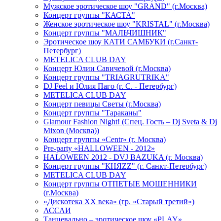
Мужское эротическое шоу "GRAND" (г.Москва)
Концерт группы "КАСТА"
Женское эротическое шоу "KRISTAL" (г.Москва)
Концерт группы "МАЛЬЧИШНИК"
Эротическое шоу КАТИ САМБУКИ (г.Санкт-
Петербург)
METELICA CLUB DAY
Концерт Юлии Савичевой (г.Москва)
Концерт группы "TRIAGRUTRIKA"
DJ Feel и Юлия Паго (г. С. - Петербург)
METELICA CLUB DAY
Концерт певицы Светы (г.Москва)
Концерт группы "Тараканы"
Glamour Fashion Night! (Спец. Гость – Dj Sveta & Dj
Mixon (Москва))
Концерт группы «Centr» (г. Москва)
Pre-party «HALLOWEEN - 2012»
HALOWEEN 2012 - DVJ BAZUKA (г. Москва)
Концерт группы "КНЯZZ" (г. Санкт-Петербург)
METELICA CLUB DAY
Концерт группы ОТПЕТЫЕ МОШЕННИКИ
(г.Москва)
«Дискотека ХХ века» (гр. «Старый третий»)
АССАИ
Танцевально – эротическое шоу «PLAY»