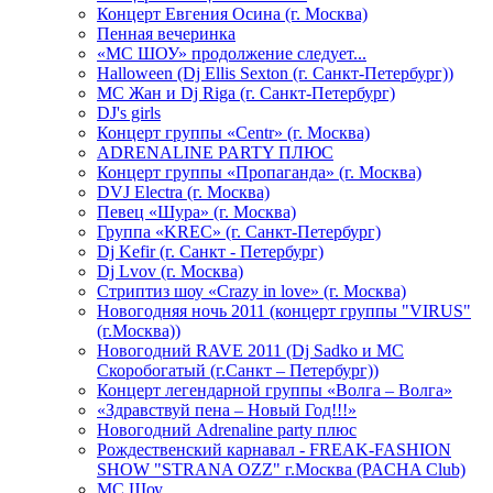
Концерт Евгения Осина (г. Москва)
Пенная вечеринка
«МС ШОУ» продолжение следует...
Halloween (Dj Ellis Sexton (г. Санкт-Петербург))
МС Жан и Dj Riga (г. Санкт-Петербург)
DJ's girls
Концерт группы «Centr» (г. Москва)
ADRENALINE PARTY ПЛЮС
Концерт группы «Пропаганда» (г. Москва)
DVJ Electra (г. Москва)
Певец «Шура» (г. Москва)
Группа «KREC» (г. Санкт-Петербург)
Dj Kefir (г. Санкт - Петербург)
Dj Lvov (г. Москва)
Стриптиз шоу «Crazy in love» (г. Москва)
Новогодняя ночь 2011 (концерт группы "VIRUS"
(г.Москва))
Новогодний RAVE 2011 (Dj Sadko и MC
Скоробогатый (г.Санкт – Петербург))
Концерт легендарной группы «Волга – Волга»
«Здравствуй пена – Новый Год!!!»
Новогодний Adrenaline party плюс
Рождественский карнавал - FREAK-FASHION
SHOW "STRANA OZZ" г.Москва (PACHA Club)
MC Шоу