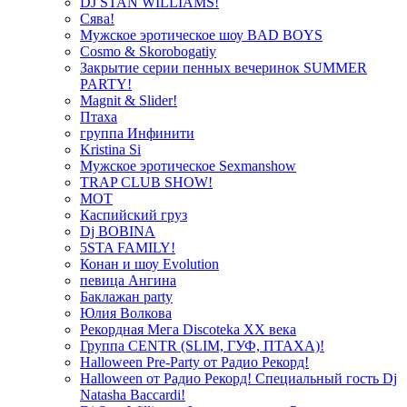
DJ STAN WILLIAMS!
Сява!
Мужское эротическое шоу BAD BOYS
Cosmo & Skorobogatiy
Закрытие серии пенных вечеринок SUMMER
PARTY!
Magnit & Slider!
Птаха
группа Инфинити
Kristina Si
Мужское эротическое Sexmanshow
TRAP CLUB SHOW!
МОТ
Каспийский груз
Dj BOBINA
5STA FAMILY!
Конан и шоу Evolution
певица Ангина
Баклажан party
Юлия Волкова
Рекордная Мега Discoteka XX века
Группа CENTR (SLIM, ГУФ, ПТАХА)!
Halloween Pre-Party от Радио Рекорд!
Halloween от Радио Рекорд! Специальный гость Dj
Natasha Baccardi!