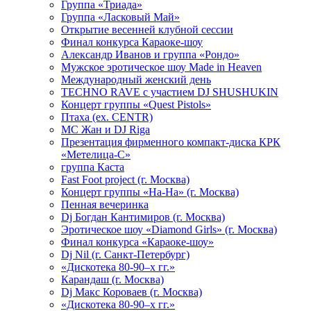
Группа «Триада»
Группа «Ласковый Май»
Открытие весенней клубной сессии
Финал конкурса Караоке-шоу
Александр Иванов и группа «Рондо»
Мужское эротическое шоу Made in Heaven
Международный женский день
TECHNO RAVE с участием DJ SHUSHUKIN
Концерт группы «Quest Pistols»
Птаха (ex. CENTR)
МС Жан и DJ Riga
Презентация фирменного компакт-диска КРК
«Метелица-С»
группа Каста
Fast Foot project (г. Москва)
Концерт группы «На-На» (г. Москва)
Пенная вечеринка
Dj Богдан Кантимиров (г. Москва)
Эротическое шоу «Diamond Girls» (г. Москва)
Финал конкурса «Караоке-шоу»
Dj Nil (г. Санкт-Петербург)
«Дискотека 80-90–х гг.»
Карандаш (г. Москва)
Dj Макс Короваев (г. Москва)
«Дискотека 80-90–х гг.»