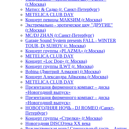
(г.Москва)
Матисс & Садко (г. Санкт-Петербург)
METELICA CLUB DAY
Концерт певицы МАКSИМ (г.Москва)
Экстремально - эротическое шоу "ДРУГИЕ"
(г.Москва)
МС/DJ ZHAN (г.Санкт-Петербург)
Garage Sound System presents FALL - WINTER
TOUR, Dj SUHOV (г. Москва)
Концерт группы «PLAZMA» (г.Москва)
METELICA CLUB DAY
Концерт «Loc Dog» (г. Москва)
Концерт группы ILWT (г. Москва)
Bobina (Дмитрий Алмазов) (г.Москва)
Концерт Александра Айвазова (г.Москва)
METELICA CLUB DAY
Презентация фирменного компакт – диска
«Новогодний выпуск»
Презентация фирменного компакт – диска
«Новогодний выпуск»
НОВОГОДНЯЯ НОЧЬ - DJ ROMEO (Санкт-
Петербург)
Концерт группы «Стрелки» (г.Москва)
Новогодняя DISCOтека ХХ века
Рождественская ночь! Специальный гость – Антон