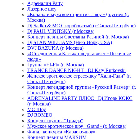
Адреналин Party
Лазерное шоу
«Конан» и мужское стриптиз - шоу «Другие» (г.
Москва)
Dj Sadko & МС Скоробогатый (г.Санкт-Петербург)
Dj PAUL VINITSKY (г.Москва)
Концерт певицы Светланы Разиной (г. Москва)
Dj STAN WILLIAMS (Нью-Йорк, USA)
DVJ BAZUKA (г. Москва)
«Объединенная Каста» представляет «Песочные
люди»
Группа «Hi-Fi» (г. Москва)
TRANCE DANCE NIGHT - DJ Katy Rutkovski
Женское эротическое стресс-шоу "Хали-Гали" (г.
Санкт-Петербург)
Концерт легендарной группы «Русский Размер» (г.
Санкт-Петербург)
ADRENALINE PARTY ПЛЮС - Dj Игорь КОКС
(г. Москва)
MC Шоу
DJ ROMEO
Концерт группы "Триада"
Мужское эротическое шоу «Grand» (г. Москва)
Финал конкурса «Караоке-шоу»
Концерт певицы МАКSИМ