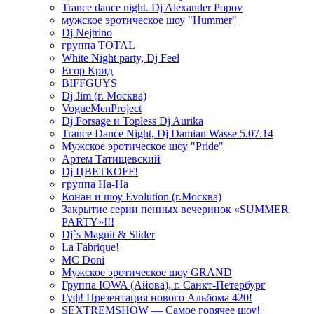
Trance dance night. Dj Alexander Popov
мужское эротическое шоу "Hummer"
Dj Nejtrino
группа TOTAL
White Night party, Dj Feel
Егор Крид
BIFFGUYS
Dj Jim (г. Москва)
VogueMenProject
Dj Forsage и Topless Dj Aurika
Trance Dance Night, Dj Damian Wasse 5.07.14
Мужское эротическое шоу "Pride"
Артем Татищевский
Dj ЦВЕТКOFF!
группа На-На
Конан и шоу Evolution (г.Москва)
Закрытие серии пенных вечеринок «SUMMER
PARTY»!!!
Dj`s Magnit & Slider
La Fabrique!
MC Doni
Мужское эротическое шоу GRAND
Группа IOWA (Айова), г. Санкт-Петербург
Гуф! Презентация нового Альбома 420!
SEXTREMSHOW — Самое горячее шоу!