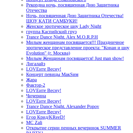
Рекордна ночь, посвященная Дню Защитника
Отечества
Ночь, посвященная Дню Защитника Отечества!
ШОУ КАТИ САМБУКИ!
Женское эротическое шоу Lady Night
группа Каспийский груз
Trance Dance Night. Alex M.O.R.P.H
Милым женщинам посвящается!!! Праздничное
эротическое представление проекта: "Конан и шоу
Evolution" (г. Москва)
Милым Женщинам посвящается! Just man show!
Лигалайз
LOVEите Весну!
Концерт певицы МакSим
Жара
Фактор-2
LOVEите Весну!
Чичерина
LOVEите Весну!
Trance Dance Night. Alexander Popov
LOVEите Весну!
Егор Крид/KReeD!
MC Zali
Открытие серии пенных вечеринок SUMMER