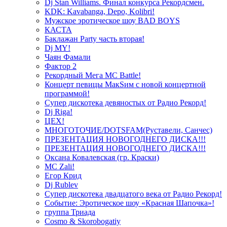
Dj Stan Williams. Финал конкурса Рекордсмен.
KDK: Kavabanga, Depo, Kolibri!
Мужское эротическое шоу BAD BOYS
КАСТА
Баклажан Party часть вторая!
Dj MY!
Чаян Фамали
Фактор 2
Рекордный Мега МС Battle!
Концерт певицы МакSим с новой концертной
программой!
Супер дискотека девяностых от Радио Рекорд!
Dj Riga!
ЦЕХ!
МНОГОТОЧИЕ/DOTSFAM(Руставели, Санчес)
ПРЕЗЕНТАЦИЯ НОВОГОДНЕГО ДИСКА!!!
ПРЕЗЕНТАЦИЯ НОВОГОДНЕГО ДИСКА!!!
Оксана Ковалевская (гр. Краски)
MC Zali!
Егор Крид
Dj Rublev
Супер дискотека двадцатого века от Радио Рекорд!
Событие: Эротическое шоу «Красная Шапочка»!
группа Триада
Cosmo & Skorobogatiy