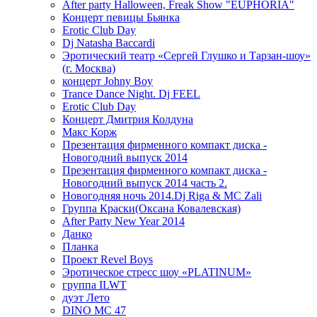
After party Halloween, Freak Show "EUPHORIA"
Концерт певицы Бьянка
Erotic Club Day
Dj Natasha Baccardi
Эротический театр «Сергей Глушко и Тарзан-шоу»
(г. Москва)
концерт Johny Boy
Trance Dance Night. Dj FEEL
Erotic Club Day
Концерт Дмитрия Колдуна
Макс Корж
Презентация фирменного компакт диска -
Новогодний выпуск 2014
Презентация фирменного компакт диска -
Новогодний выпуск 2014 часть 2.
Новогодняя ночь 2014.Dj Riga & MC Zali
Группа Краски(Оксана Ковалевская)
After Party New Year 2014
Данко
Планка
Проект Revel Boys
Эротическое стресс шоу «PLATINUM»
группа ILWT
дуэт Лето
DINO MC 47