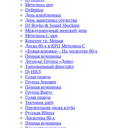
Метелица шоу
Definition
День влюбленных
День защитника отечества
DJ Boyko & Sound Shocking
Международный женский день
Метелица-С шоу
Концерт гр. Мираж
Диско 80-х в КРЦ Метелица-С
«Божья коровка» - На дискотеке 80-х
Пенная вечеринка
Легенда! Группа «Демо»
Танцевальный фристайл
Dj НИЛ
Голая правда
Группа Земляне
Пенная вечеринка
Группа Вирус
Голая правда
Тектоник party
Презентация диска клуба
Русская Ибица
Дискотека 80-х
Пенная вечеринка