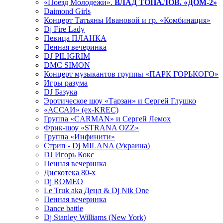
«Поезд Молодежи».
ВЛАД ТОПАЛОВ. «ДОМ-2»
Daimond Girls
Концерт Татьяны Ивановой и гр. «Комбинация»
Dj Fire Lady
Певица ПЛАНКА
Пенная вечеринка
DJ PILIGRIM
DMC SIMON
Концерт музыкантов группы «ПАРК ГОРЬКОГО»
Игры разума
DJ Базука
Эротическое шоу «Тарзан» и Сергей Глушко
«АССАИ» (ex-KREC)
Группа «CARMAN» и Сергей Лемох
Фрик-шоу «STRANA OZZ»
Группа «Инфинити»
Стрип - Dj MILANA (Украина)
DJ Игорь Кокс
Пенная вечеринка
Дискотека 80-х
Dj ROMEO
Le Truk aka Децл & Dj Nik One
Пенная вечеринка
Dance battle
Dj Stanley Williams (New York)