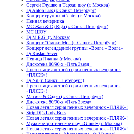
Сергей Глушко и Тарзан шоу (г. Москва)
Dj Anton Liss (г. Санкт-Петербург)
Концерт группы «Centr» (г. Москва)
Пенная вечерника
МС Жан & Dj Riga (г. Санкт-Петербург)
МС ШОУ
Dj M.E.G. (г. Москва)
Концерт "Смоки Мо" (г. Санкт - Петербург)
Концерт легендарной группы «Волга – Волга»
Dj Ruslan Sever
Певица Планка (г.Москва)
Дискотека 80/90-х «Пять Звезд»
Презентация летней серии пенных вечеринок
«ПЛЯЖ»!
Dj Nil (г. Санкт - Петербург)
Презентация летней серии пенных вечеринок
«ПЛЯЖ»!
Матисс & Садко (г. Санкт-Петербург)
Дискотека 80/90-х «Пять Звезд»
Новая летняя серия пенных вечеринок «ПЛЯЖ»!
Strip Dj`s Lady Boss
Новая летняя серия пенных вечеринок «ПЛЯЖ»!
Мужское эротическое шоу «Grand» (г. Москва)
Новая летняя серия пенных вечеринок «ПЛЯЖ»!