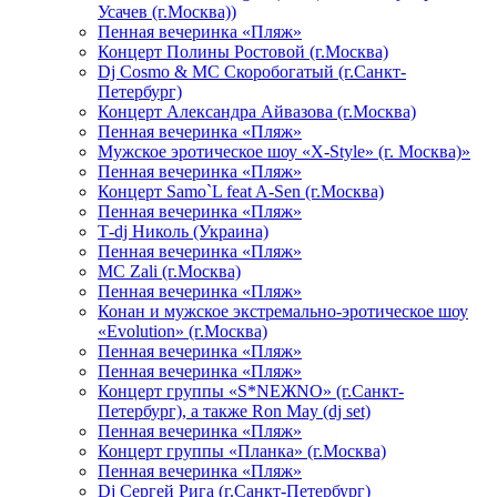
Усачев (г.Москва))
Пенная вечеринка «Пляж»
Концерт Полины Ростовой (г.Москва)
Dj Cosmo & МС Скоробогатый (г.Санкт-
Петербург)
Концерт Александра Айвазова (г.Москва)
Пенная вечеринка «Пляж»
Мужское эротическое шоу «X-Style» (г. Москва)»
Пенная вечеринка «Пляж»
Концерт Samo`L feat A-Sen (г.Москва)
Пенная вечеринка «Пляж»
Т-dj Николь (Украина)
Пенная вечеринка «Пляж»
МС Zali (г.Москва)
Пенная вечеринка «Пляж»
Конан и мужское экстремально-эротическое шоу
«Evolution» (г.Москва)
Пенная вечеринка «Пляж»
Пенная вечеринка «Пляж»
Концерт группы «S*NEЖNO» (г.Санкт-
Петербург), а также Ron May (dj set)
Пенная вечеринка «Пляж»
Концерт группы «Планка» (г.Москва)
Пенная вечеринка «Пляж»
Dj Сергей Рига (г.Санкт-Петербург)