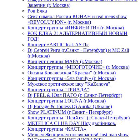
Зацепин (г. Москва)
Рок Елка
Секс символ России КОНАН и real mens show
«REVOLUYION» (г. Москва)
Концерт группы «ИНФИНИТИ» (г. Москва)
РОК ЕЛКА 2! АЛЬТЕРНАТИВНЫЙ НОВЫЙ
ГОД!
Концерт «ARTIC feat. ASTI»
Dj Сергей Рига (г.Санкт - Петербург) и MC Zali
(г.Москва)
Концерт певицы МАРА (г.Москва)
Концерт группы «МНОГОТОЧИЕ» (г. Москва)
Оксана Ковалевская "Краски" (г.Москва)
Концерт группы «5sta family» (г. Москва)
Мужское эротическое шоу "KaZanova"
Концерт группы "ТРИАДА"
Dj FEEL & Юля ПАГО (г. Санкт-Петербург)
Концерт группы LOUNA (г.Москва)
Dj Forsage & Topless Dj Aurika (Ukraine)
Show PLATINUM (г.Санкт - Петербург)
Концерт группы "ПсиХея" (г.Снакт-Петербург)
METELICA CLUB DAY Шоу двойников.
Концерт группы «КАСТА»
Милым Женщинам посвящается! Just man show