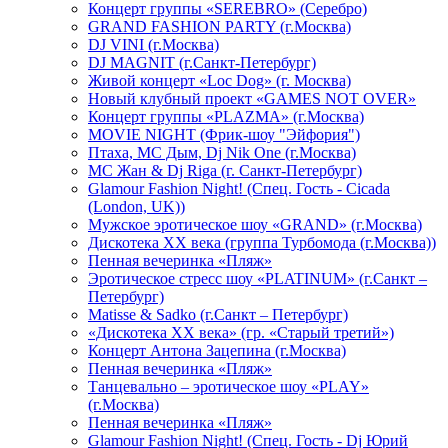
Концерт группы «SEREBRO» (Серебро)
GRAND FASHION PARTY (г.Москва)
DJ VINI (г.Москва)
DJ MAGNIT (г.Санкт-Петербург)
Живой концерт «Loc Dog» (г. Москва)
Новый клубный проект «GAMES NOT OVER»
Концерт группы «PLAZMA» (г.Москва)
MOVIE NIGHT (Фрик-шоу "Эйфория")
Птаха, МС Дым, Dj Nik One (г.Москва)
МС Жан & Dj Riga (г. Санкт-Петербург)
Glamour Fashion Night! (Спец. Гость - Cicada
(London, UK))
Мужское эротическое шоу «GRAND» (г.Москва)
Дискотека XX века (группа Турбомода (г.Москва))
Пенная вечеринка «Пляж»
Эротическое стресс шоу «PLATINUM» (г.Санкт –
Петербург)
Matisse & Sadko (г.Санкт – Петербург)
«Дискотека ХХ века» (гр. «Старый третий»)
Концерт Антона Зацепина (г.Москва)
Пенная вечеринка «Пляж»
Танцевально – эротическое шоу «PLAY»
(г.Москва)
Пенная вечеринка «Пляж»
Glamour Fashion Night! (Спец. Гость - Dj Юрий