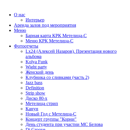
О нас
Интерьер
Аренда залов под мероприятия
Меню
Барная карта КРК Метелица-С
Меню КРК Метелица-С
Фотоотчеты
Lx24 (Алексей Назаров). Презентация нового
альбома
Kolya Funk
Wight party
Женский день
Клубника со сливками (часть 2)
Jazz bass
Definition
Strip show
Диско 80-х
Метелица стрип
Канун
Новый Год с Метелица-С
Концерт группы "Корни"
День студента при участии МС Белова
Dj Groove