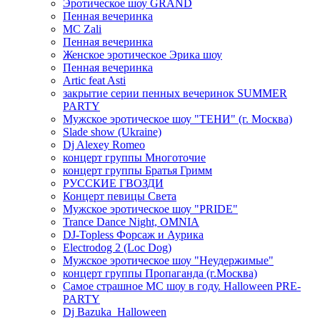
Эротическое шоу GRAND
Пенная вечеринка
MC Zali
Пенная вечеринка
Женское эротическое Эрика шоу
Пенная вечеринка
Artic feat Asti
закрытие серии пенных вечеринок SUMMER
PARTY
Мужское эротическое шоу "ТЕНИ" (г. Москва)
Slade show (Ukraine)
Dj Alexey Romeo
концерт группы Многоточие
концерт группы Братья Гримм
РУССКИЕ ГВОЗДИ
Концерт певицы Света
Мужское эротическое шоу "PRIDE"
Trance Dance Night, OMNIA
DJ-Topless Форсаж и Аурика
Electrodog 2 (Loc Dog)
Мужское эротическое шоу "Неудержимые"
концерт группы Пропаганда (г.Москва)
Самое страшное МС шоу в году. Halloween PRE-
PARTY
Dj Bazuka_Halloween