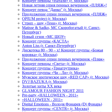
Концерт певицы «Натали» (г. Москва)
Новая летняя серия пенных вечеринок «ПЛЯЖ»!
Концерт певца "Данко" (г. Москва)
Продолжение серии пенных вечеринок «ПЛЯЖ»
OPIUM project (г. Москва)
Стрип – шоу «Тени» (г. Москва)
Matissе & Sadko, MC Скоробогатый (г. Санкт-
Петербург)
Новый сезон «МС ШОУ»
Концерт группы «КАСТА»
Anton Liss (г. Санкт-Петербург)
Дискотека 80 – 90 – х! Концерт группы «Божья
коровка» (г. Москва)
Продолжение серии пенных вечеринок «Пляж»
Концерт певицы «Света» (г. Москва)
Концерт группы «Триагрутрика»
Концерт группы «Чи - Ли» (г. Москва)
Мужское эротическое шоу «RED CAP» (г. Москва)
DVJ BAZUKA (г. Москва)
Золотые хиты XX века
GLAMOUR FASHION NIGHT 2011
Pre-party «HALLOWEEN - 2011»
«HALLOWEEN - 2011»
Digital Emotions - Володя Фонарев (Dj Фонарь)
Концерт группы «CENTR» (г. Москва)