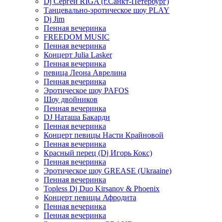
Dj Сергей RIGA (г.Санкт-Петербург)
Танцевально-эротическое шоу PLAY
Dj Jim
Пенная вечеринка
FREEDOM MUSIC
Пенная вечеринка
Концерт Julia Lasker
Пенная вечеринка
певица Леона Аврелина
Пенная вечеринка
Эротическое шоу PAFOS
Шоу двойников
Пенная вечеринка
DJ Наташа Бакарди
Пенная вечеринка
Концерт певицы Насти Крайновой
Пенная вечеринка
Красный перец (Dj Игорь Кокс)
Пенная вечеринка
Эротическое шоу GREASE (Ukraaine)
Пенная вечеринка
Topless Dj Duo Kirsanov & Phoenix
Концерт певицы Афродита
Пенная вечеринка
Пенная вечеринка