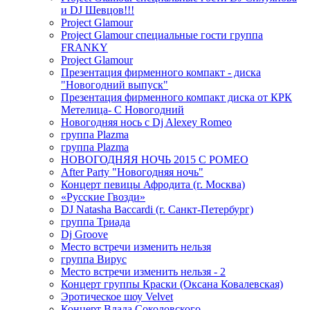
и DJ Шевцов!!!
Project Glamour
Project Glamour специальные гости группа
FRANKY
Project Glamour
Презентация фирменного компакт - диска
"Новогодний выпуск"
Презентация фирменного компакт диска от КРК
Метелица- С Новогодний
Новогодняя нось с Dj Alexey Romeo
группа Plazma
группа Plazma
НОВОГОДНЯЯ НОЧЬ 2015 C РОМЕО
After Party "Новогодняя ночь"
Концерт певицы Афродита (г. Москва)
«Русские Гвозди»
DJ Natasha Baccardi (г. Санкт-Петербург)
группа Триада
Dj Groove
Место встречи изменить нельзя
группа Вирус
Место встречи изменить нельзя - 2
Концерт группы Краски (Оксана Ковалевская)
Эротическое шоу Velvet
Концерт Влада Соколовского