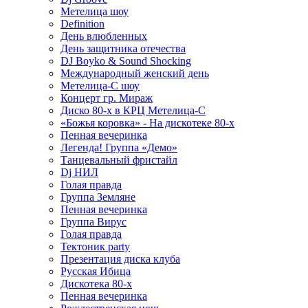
Метелица шоу
Definition
День влюбленных
День защитника отечества
DJ Boyko & Sound Shocking
Международный женский день
Метелица-С шоу
Концерт гр. Мираж
Диско 80-х в КРЦ Метелица-С
«Божья коровка» - На дискотеке 80-х
Пенная вечеринка
Легенда! Группа «Демо»
Танцевальный фристайл
Dj НИЛ
Голая правда
Группа Земляне
Пенная вечеринка
Группа Вирус
Голая правда
Тектоник party
Презентация диска клуба
Русская Ибица
Дискотека 80-х
Пенная вечеринка