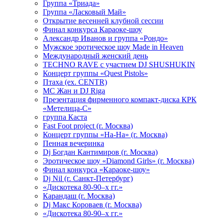
Группа «Триада»
Группа «Ласковый Май»
Открытие весенней клубной сессии
Финал конкурса Караоке-шоу
Александр Иванов и группа «Рондо»
Мужское эротическое шоу Made in Heaven
Международный женский день
TECHNO RAVE с участием DJ SHUSHUKIN
Концерт группы «Quest Pistols»
Птаха (ex. CENTR)
МС Жан и DJ Riga
Презентация фирменного компакт-диска КРК
«Метелица-С»
группа Каста
Fast Foot project (г. Москва)
Концерт группы «На-На» (г. Москва)
Пенная вечеринка
Dj Богдан Кантимиров (г. Москва)
Эротическое шоу «Diamond Girls» (г. Москва)
Финал конкурса «Караоке-шоу»
Dj Nil (г. Санкт-Петербург)
«Дискотека 80-90–х гг.»
Карандаш (г. Москва)
Dj Макс Короваев (г. Москва)
«Дискотека 80-90–х гг.»