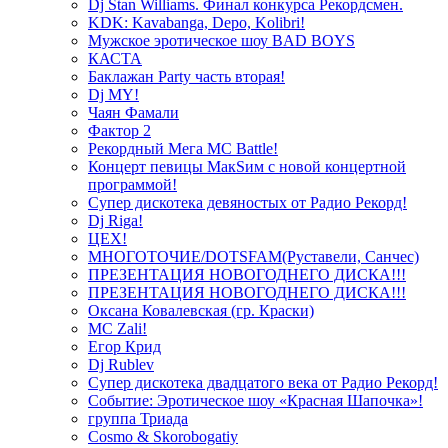
Dj Stan Williams. Финал конкурса Рекордсмен.
KDK: Kavabanga, Depo, Kolibri!
Мужское эротическое шоу BAD BOYS
КАСТА
Баклажан Party часть вторая!
Dj MY!
Чаян Фамали
Фактор 2
Рекордный Мега МС Battle!
Концерт певицы МакSим с новой концертной
программой!
Супер дискотека девяностых от Радио Рекорд!
Dj Riga!
ЦЕХ!
МНОГОТОЧИЕ/DOTSFAM(Руставели, Санчес)
ПРЕЗЕНТАЦИЯ НОВОГОДНЕГО ДИСКА!!!
ПРЕЗЕНТАЦИЯ НОВОГОДНЕГО ДИСКА!!!
Оксана Ковалевская (гр. Краски)
MC Zali!
Егор Крид
Dj Rublev
Супер дискотека двадцатого века от Радио Рекорд!
Событие: Эротическое шоу «Красная Шапочка»!
группа Триада
Cosmo & Skorobogatiy