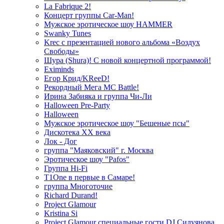
La Fabrique 2!
Концерт группы Car-Man!
Мужское эротическое шоу HAMMER
Swanky Tunes
Krec с презентацией нового альбома «Воздух
Свободы»
Шура (Shura)! С новой концертной программой!
Eximinds
Егор Крид/KReeD!
Рекордный Мега МС Battle!
Ирина Забияка и группа Чи-Ли
Halloween Pre-Party
Halloween
Мужское эротическое шоу "Бешеные псы"
Дискотека ХХ века
Лок - Дог
группа "Маяковский" г. Москва
Эротическое шоу "Pafos"
Группа Hi-Fi
T1One в первые в Самаре!
группа Многоточие
Richard Durand!
Project Glamour
Kristina Si
Project Glamour специальные гости DJ Силуянова