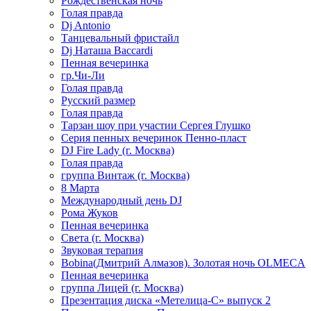
Рождественская ночь
Голая правда
Dj Antonio
Танцевальный фристайл
Dj Наташа Baccardi
Пенная вечеринка
гр.Чи-Ли
Голая правда
Русский размер
Голая правда
Тарзан шоу при участии Сергея Глушко
Серия пенных вечеринок Пенно-пласт
DJ Fire Lady (г. Москва)
Голая правда
группа Винтаж (г. Москва)
8 Марта
Международный день DJ
Рома Жуков
Пенная вечеринка
Света (г. Москва)
Звуковая терапия
Bobina(Дмитрий Алмазов). Золотая ночь OLMECA
Пенная вечеринка
группа Лицей (г. Москва)
Презентация диска «Метелица-С» выпуск 2