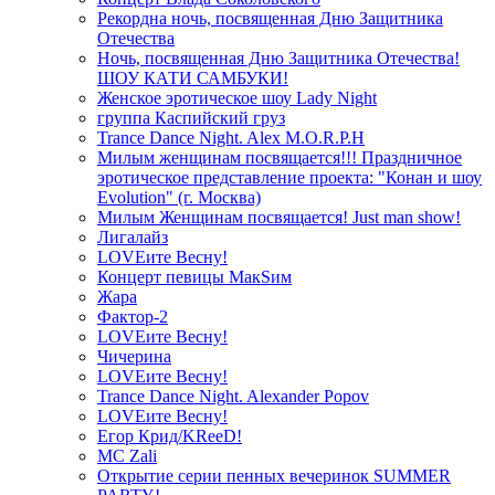
Рекордна ночь, посвященная Дню Защитника
Отечества
Ночь, посвященная Дню Защитника Отечества!
ШОУ КАТИ САМБУКИ!
Женское эротическое шоу Lady Night
группа Каспийский груз
Trance Dance Night. Alex M.O.R.P.H
Милым женщинам посвящается!!! Праздничное
эротическое представление проекта: "Конан и шоу
Evolution" (г. Москва)
Милым Женщинам посвящается! Just man show!
Лигалайз
LOVEите Весну!
Концерт певицы МакSим
Жара
Фактор-2
LOVEите Весну!
Чичерина
LOVEите Весну!
Trance Dance Night. Alexander Popov
LOVEите Весну!
Егор Крид/KReeD!
MC Zali
Открытие серии пенных вечеринок SUMMER