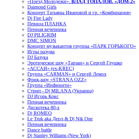
«Поезд Молодежи».
ВЛАД ТОПАЛОВ. «ДОМ-2»
Daimond Girls
Концерт Татьяны Ивановой и гр. «Комбинация»
Dj Fire Lady
Певица ПЛАНКА
Пенная вечеринка
DJ PILIGRIM
DMC SIMON
Концерт музыкантов группы «ПАРК ГОРЬКОГО»
Игры разума
DJ Базука
Эротическое шоу «Тарзан» и Сергей Глушко
«АССАИ» (ex-KREC)
Группа «CARMAN» и Сергей Лемох
Фрик-шоу «STRANA OZZ»
Группа «Инфинити»
Стрип - Dj MILANA (Украина)
DJ Игорь Кокс
Пенная вечеринка
Дискотека 80-х
Dj ROMEO
Le Truk aka Децл & Dj Nik One
Пенная вечеринка
Dance battle
Dj Stanley Williams (New York)