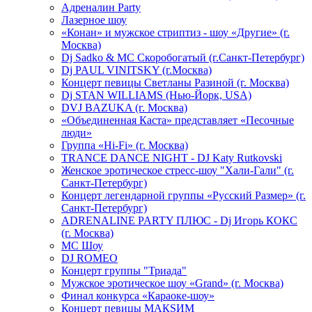
Адреналин Party
Лазерное шоу
«Конан» и мужское стриптиз - шоу «Другие» (г.
Москва)
Dj Sadko & МС Скоробогатый (г.Санкт-Петербург)
Dj PAUL VINITSKY (г.Москва)
Концерт певицы Светланы Разиной (г. Москва)
Dj STAN WILLIAMS (Нью-Йорк, USA)
DVJ BAZUKA (г. Москва)
«Объединенная Каста» представляет «Песочные
люди»
Группа «Hi-Fi» (г. Москва)
TRANCE DANCE NIGHT - DJ Katy Rutkovski
Женское эротическое стресс-шоу "Хали-Гали" (г.
Санкт-Петербург)
Концерт легендарной группы «Русский Размер» (г.
Санкт-Петербург)
ADRENALINE PARTY ПЛЮС - Dj Игорь КОКС
(г. Москва)
MC Шоу
DJ ROMEO
Концерт группы "Триада"
Мужское эротическое шоу «Grand» (г. Москва)
Финал конкурса «Караоке-шоу»
Концерт певицы МАКSИМ