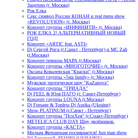
Зацепин (г. Москва)
Рок Елка
Секс символ России КОНАН и real mens show
«REVOLUYION» (г. Москва)
Концерт группы «ИНФИНИТИ» (г. Москва)
РОК ЕЛКА 2! АЛЬТЕРНАТИВНЫЙ НОВЫЙ
ГОД!
Концерт «ARTIC feat. ASTI»
Dj Сергей Рига (г.Санкт - Петербург) и MC Zali
(г.Москва)
Концерт певицы МАРА (г.Москва)
Концерт группы «МНОГОТОЧИЕ» (г. Москва)
Оксана Ковалевская "Краски" (г.Москва)
Концерт группы «5sta family» (г. Москва)
Мужское эротическое шоу "KaZanova"
Концерт группы "ТРИАДА"
Dj FEEL & Юля ПАГО (г. Санкт-Петербург)
Концерт группы LOUNA (г.Москва)
Dj Forsage & Topless Dj Aurika (Ukraine)
Show PLATINUM (г.Санкт - Петербург)
Концерт группы "ПсиХея" (г.Снакт-Петербург)
METELICA CLUB DAY Шоу двойников.
Концерт группы «КАСТА»
Милым Женщинам посвящается! Just man show