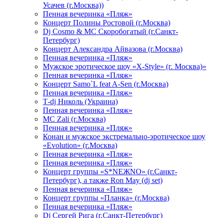
Усачев (г.Москва))
Пенная вечеринка «Пляж»
Концерт Полины Ростовой (г.Москва)
Dj Cosmo & МС Скоробогатый (г.Санкт-
Петербург)
Концерт Александра Айвазова (г.Москва)
Пенная вечеринка «Пляж»
Мужское эротическое шоу «X-Style» (г. Москва)»
Пенная вечеринка «Пляж»
Концерт Samo`L feat A-Sen (г.Москва)
Пенная вечеринка «Пляж»
Т-dj Николь (Украина)
Пенная вечеринка «Пляж»
МС Zali (г.Москва)
Пенная вечеринка «Пляж»
Конан и мужское экстремально-эротическое шоу
«Evolution» (г.Москва)
Пенная вечеринка «Пляж»
Пенная вечеринка «Пляж»
Концерт группы «S*NEЖNO» (г.Санкт-
Петербург), а также Ron May (dj set)
Пенная вечеринка «Пляж»
Концерт группы «Планка» (г.Москва)
Пенная вечеринка «Пляж»
Dj Сергей Рига (г.Санкт-Петербург)