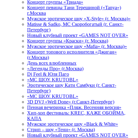
Концерт группы «Триада»
Концерт певицы Тани Терешиной («Tanya»)
г.Москва
Мужское эротическое шоу «X-Style» (г. Москва)»
Matissе & Sadko, MC Скоробогатый (г. Санкт-
Петербург)
Новый клубный проект «GAMES NOT OVER»
Концерт группы «Краски» (г. Москва)
Мужское эротическое шоу «Mafia» (г. Москва)»
Концерт топового исполнителя «Джиган»
(г.Москва)
День всех влюбленных
«Легенды Про» (г.Москва)
Dj Feel & Юля Паго
«МС ШОУ. KRUTOBL»
Эротическое шоу Кати Самбуки (г. Санкт-
Петербург)
«МС ШОУ. KRUTOBL»
3D DVJ «Well Done» (г.Санкт-Петербург)
Пенная вечеринка «Пляж. Весенняя версия»
Хип-хоп фестиваль: KREC, КАЖЕ ОБОЙМА,
КАПА
Мужское эротическое шоу «Black & White»
Стрип – шоу «Тени» (г. Москва)
Новый клубный проект «GAMES NOT OVER»