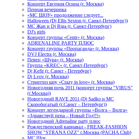
Концерт Евгения Осина (г. Москва)
Пенная вечеринка
«МС ШОУ» продолжение следует...
Halloween (Dj Ellis Sexton (г. Санкт-Петербург))
МС Жан и Dj Riga (г. Санкт-Петербург)
DJ's girls
Концерт группы «Centr» (г. Москва)
ADRENALINE PARTY ПЛЮС
Концерт группы «Пропаганда» (г. Москва)
DVJ Electra (г. Москва)
Певец «Шура» (г. Москва)
Группа «KREC» (г. Санкт-Петербург)
Dj Kefir (г. Санкт - Петербург)
Dj Lvov (г. Москва)
Стриптиз шоу «Crazy in love» (г. Москва)
Новогодняя ночь 2011 (концерт группы "VIRUS"
(г.Москва))
Новогодний RAVE 2011 (Dj Sadko и MC
Скоробогатый (г.Санкт – Петербург))
Концерт легендарной группы «Волга – Волга»
«Здравствуй пена – Новый Год!!!»
Новогодний Adrenaline party плюс
Рождественский карнавал - FREAK-FASHION
SHOW "STRANA OZZ" г.Москва (PACHA Club)
MC Шоу