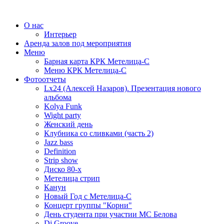
О нас
Интерьер
Аренда залов под мероприятия
Меню
Барная карта КРК Метелица-С
Меню КРК Метелица-С
Фотоотчеты
Lx24 (Алексей Назаров). Презентация нового
альбома
Kolya Funk
Wight party
Женский день
Клубника со сливками (часть 2)
Jazz bass
Definition
Strip show
Диско 80-х
Метелица стрип
Канун
Новый Год с Метелица-С
Концерт группы "Корни"
День студента при участии МС Белова
Dj Groove