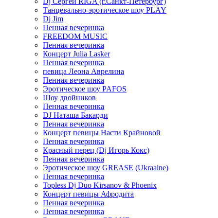
Dj Сергей RIGA (г.Санкт-Петербург)
Танцевально-эротическое шоу PLAY
Dj Jim
Пенная вечеринка
FREEDOM MUSIC
Пенная вечеринка
Концерт Julia Lasker
Пенная вечеринка
певица Леона Аврелина
Пенная вечеринка
Эротическое шоу PAFOS
Шоу двойников
Пенная вечеринка
DJ Наташа Бакарди
Пенная вечеринка
Концерт певицы Насти Крайновой
Пенная вечеринка
Красный перец (Dj Игорь Кокс)
Пенная вечеринка
Эротическое шоу GREASE (Ukraaine)
Пенная вечеринка
Topless Dj Duo Kirsanov & Phoenix
Концерт певицы Афродита
Пенная вечеринка
Пенная вечеринка