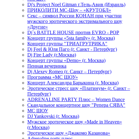
Dj's Project Noel Gitman г.Тель-Авив (Израиль)
ПРИКОЛИТИ МС-Шоу – «КРУТОБЛ»
Секс – символ России КОНАН при участии
мужского эротического экстримального шоу
«Другие»
Dj`s BATTLE HOUSE против EVRO - POP
Концерт группы «5sta family» (г. Москва)
Концерт группы "ТРИАГРУТРИКА"
Dj Feel & Юля Паго (г. Санкт - Петербург)
Dj Fire Lady (г.Москва)
Концерт группы «Demo» (г. Москва)
Пенная вечеринка
Dj Alexey Romeo (г. Санкт – Петербург)
Программа «МС ШОУ»
Концерт Александра Барыкина (г. Москва)
Эротическое стресс шоу «Платинум» (г. Санкт –
Петербург)
ADRENALINE PARTY Плюс – Women Dance
Скандальное концертное шоу "Репера СЯВА"
МС ШОУ
DJ Yankovski (г. Москва)
Мужское эротическое шоу «Made in Heaven»
(г.Москва)
Эротическое шоу «Джакомо Казанова»
Adrenaline party плюс