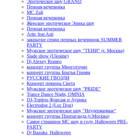
Эротическое шоу GRAND
Пенная вечеринка
MC Zali
Пенная вечеринка
Женское эротическое Эрика шоу
Пенная вечеринка
Artic feat Asti
закрытие серии пенных вечеринок SUMMER
PARTY
Мужское эротическое шоу "ТЕНИ" (г. Москва)
Slade show (Ukraine)
Dj Alexey Romeo
концерт группы Многоточие
концерт группы Братья Гримм
РУССКИЕ ГВОЗДИ
Концерт певицы Света
Мужское эротическое шоу "PRIDE"
Trance Dance Night, OMNIA
DJ-Topless Форсаж и Аурика
Electrodog 2 (Loc Dog)
Мужское эротическое шоу "Неудержимые"
концерт группы Пропаганда (г.Москва)
Самое страшное МС шоу в году. Halloween PRE-
PARTY
Dj Bazuka_Halloween