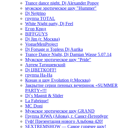
Trance dance night. Dj Alexander Popov
мужское эротическое шоу "Hummer"
Dj Nejtrino
группа TOTAL
White Night party, Dj Feel
Егор Крид
BIFFGUYS
Dj Jim (г. Москва)
VogueMenProject
Dj Forsage и Topless Dj Aurika
Trance Dance Night, Dj Damian Wasse 5.07.14
Мужское эротическое шоу "Pride"
Артем Татищевский
Dj ЦВЕТКOFF!
группа На-На
Конан и шоу Evolution (г.Москва)
Закрытие серии пенных вечеринок «SUMMER
PARTY»!!!
Dj`s Magnit & Slider
La Fabrique!
MC Doni
Мужское эротическое шоу GRAND
Группа IOWA (Айова), г. Санкт-Петербург
Гуф! Презентация нового Альбома 420!
SEXTREMSHOW — Самое горячее шоу!