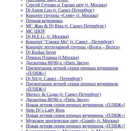
Сергей Глушко и Тарзан шоу (г. Москва)
Dj Anton Liss (г. Санкт-Петербург)
Концерт группы «Centr» (г. Москва)
Пенная вечерника
МС Жан & Dj Riga (г. Санкт-Петербург)
МС ШОУ
Dj M.E.G. (г. Москва)
Концерт "Смоки Мо" (г. Санкт - Петербург)
Концерт легендарной группы «Волга – Волга»
Dj Ruslan Sever
Певица Планка (г.Москва)
Дискотека 80/90-х «Пять Звезд»
Презентация летней серии пенных вечеринок
«ПЛЯЖ»!
Dj Nil (г. Санкт - Петербург)
Презентация летней серии пенных вечеринок
«ПЛЯЖ»!
Матисс & Садко (г. Санкт-Петербург)
Дискотека 80/90-х «Пять Звезд»
Новая летняя серия пенных вечеринок «ПЛЯЖ»!
Strip Dj`s Lady Boss
Новая летняя серия пенных вечеринок «ПЛЯЖ»!
Мужское эротическое шоу «Grand» (г. Москва)
Новая летняя серия пенных вечеринок «ПЛЯЖ»!