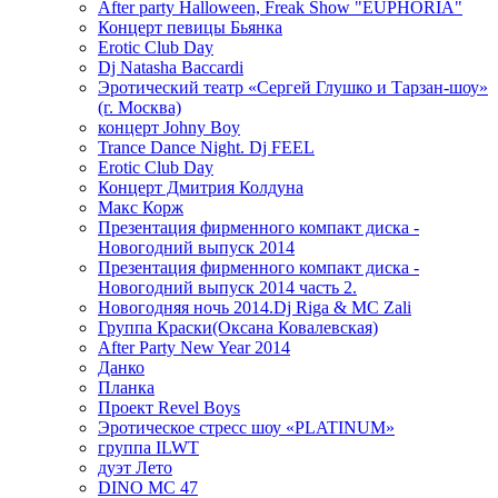
After party Halloween, Freak Show "EUPHORIA"
Концерт певицы Бьянка
Erotic Club Day
Dj Natasha Baccardi
Эротический театр «Сергей Глушко и Тарзан-шоу»
(г. Москва)
концерт Johny Boy
Trance Dance Night. Dj FEEL
Erotic Club Day
Концерт Дмитрия Колдуна
Макс Корж
Презентация фирменного компакт диска -
Новогодний выпуск 2014
Презентация фирменного компакт диска -
Новогодний выпуск 2014 часть 2.
Новогодняя ночь 2014.Dj Riga & MC Zali
Группа Краски(Оксана Ковалевская)
After Party New Year 2014
Данко
Планка
Проект Revel Boys
Эротическое стресс шоу «PLATINUM»
группа ILWT
дуэт Лето
DINO MC 47