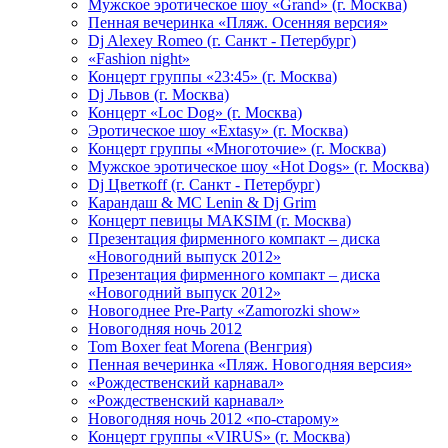
Мужское эротическое шоу «Grand» (г. Москва)
Пенная вечеринка «Пляж. Осенняя версия»
Dj Alexey Romeo (г. Санкт - Петербург)
«Fashion night»
Концерт группы «23:45» (г. Москва)
Dj Львов (г. Москва)
Концерт «Loc Dog» (г. Москва)
Эротическое шоу «Extasy» (г. Москва)
Концерт группы «Многоточие» (г. Москва)
Мужское эротическое шоу «Hot Dogs» (г. Москва)
Dj Цветкоff (г. Санкт - Петербург)
Карандаш & МС Lenin & Dj Grim
Концерт певицы МАКSIМ (г. Москва)
Презентация фирменного компакт – диска
«Новогодний выпуск 2012»
Презентация фирменного компакт – диска
«Новогодний выпуск 2012»
Новогоднее Pre-Party «Zamorozki show»
Новогодняя ночь 2012
Tom Boxer feat Morena (Венгрия)
Пенная вечеринка «Пляж. Новогодняя версия»
«Рождественский карнавал»
«Рождественский карнавал»
Новогодняя ночь 2012 «по-старому»
Концерт группы «VIRUS» (г. Москва)