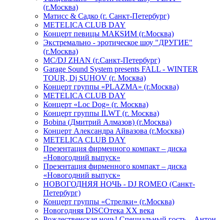
(г.Москва)
Матисс & Садко (г. Санкт-Петербург)
METELICA CLUB DAY
Концерт певицы МАКSИМ (г.Москва)
Экстремально - эротическое шоу "ДРУГИЕ"
(г.Москва)
МС/DJ ZHAN (г.Санкт-Петербург)
Garage Sound System presents FALL - WINTER
TOUR, Dj SUHOV (г. Москва)
Концерт группы «PLAZMA» (г.Москва)
METELICA CLUB DAY
Концерт «Loc Dog» (г. Москва)
Концерт группы ILWT (г. Москва)
Bobina (Дмитрий Алмазов) (г.Москва)
Концерт Александра Айвазова (г.Москва)
METELICA CLUB DAY
Презентация фирменного компакт – диска
«Новогодний выпуск»
Презентация фирменного компакт – диска
«Новогодний выпуск»
НОВОГОДНЯЯ НОЧЬ - DJ ROMEO (Санкт-
Петербург)
Концерт группы «Стрелки» (г.Москва)
Новогодняя DISCOтека ХХ века
Рождественская ночь! Специальный гость – Антон