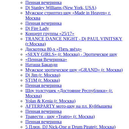
Пенная вечеринка
Dj Stanley Williams (New York, USA)
Мужское стриптиз шоу «Made in Heaven» г.
Москва
Пенная вечеринка
Dj Fire Lady
Концерт группы «25/17»
TRANCE DANCE NIGHT - Dj PAUL VINITSKY
(г.Москва)
Дискотека 80-х «Пять звёзд»
«SEXY GIRLS» (г. Москва) - Эротическое шоу
«Пенная Вечеринка»
Hаташа Бакарди
Мужское эротическое шоу «GRAND» (г. Москва)
Dj Jim (г. Москва)
ST1M (г. Москва)
Пенная вечеринка
Шоу толстушек «Достояние Республики» (г.
Москва)
Yolan & Kenia (г. Москва)
AFTERPARTY мото-шоу на пл. Куйбышева
Пенная вечеринка
Травести - шоу «Teatro» (г. Москва)
Пенная вечеринка
5 Плюх, DJ Nick-One и Drum Pirate(г. Москва)