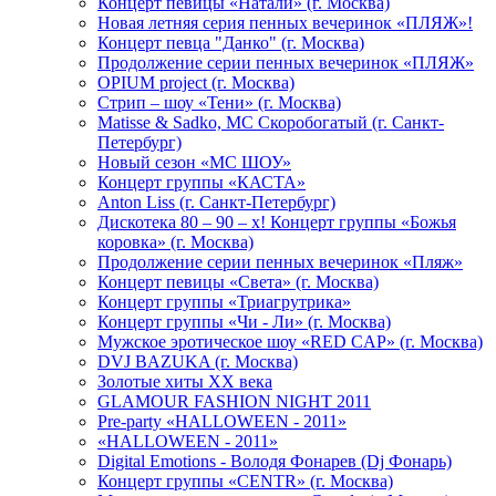
Концерт певицы «Натали» (г. Москва)
Новая летняя серия пенных вечеринок «ПЛЯЖ»!
Концерт певца "Данко" (г. Москва)
Продолжение серии пенных вечеринок «ПЛЯЖ»
OPIUM project (г. Москва)
Стрип – шоу «Тени» (г. Москва)
Matissе & Sadko, MC Скоробогатый (г. Санкт-
Петербург)
Новый сезон «МС ШОУ»
Концерт группы «КАСТА»
Anton Liss (г. Санкт-Петербург)
Дискотека 80 – 90 – х! Концерт группы «Божья
коровка» (г. Москва)
Продолжение серии пенных вечеринок «Пляж»
Концерт певицы «Света» (г. Москва)
Концерт группы «Триагрутрика»
Концерт группы «Чи - Ли» (г. Москва)
Мужское эротическое шоу «RED CAP» (г. Москва)
DVJ BAZUKA (г. Москва)
Золотые хиты XX века
GLAMOUR FASHION NIGHT 2011
Pre-party «HALLOWEEN - 2011»
«HALLOWEEN - 2011»
Digital Emotions - Володя Фонарев (Dj Фонарь)
Концерт группы «CENTR» (г. Москва)