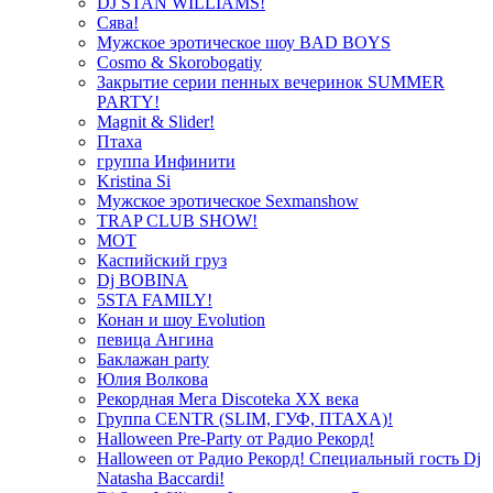
DJ STAN WILLIAMS!
Сява!
Мужское эротическое шоу BAD BOYS
Cosmo & Skorobogatiy
Закрытие серии пенных вечеринок SUMMER
PARTY!
Magnit & Slider!
Птаха
группа Инфинити
Kristina Si
Мужское эротическое Sexmanshow
TRAP CLUB SHOW!
МОТ
Каспийский груз
Dj BOBINA
5STA FAMILY!
Конан и шоу Evolution
певица Ангина
Баклажан party
Юлия Волкова
Рекордная Мега Discoteka XX века
Группа CENTR (SLIM, ГУФ, ПТАХА)!
Halloween Pre-Party от Радио Рекорд!
Halloween от Радио Рекорд! Специальный гость Dj
Natasha Baccardi!