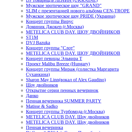
DJ ТоварищЪ ЛЕНИН (UKRAINE)
Мужское эротическое шоу "GRAND"
SLIM с презентацией нового альбома CEN-TROPE
Мужское эротическое шоу PRIDE (Украина)
Концерт группы Вирус
Доминик Джокер (г.Москва)
METELICA CLUB DAY. ШОУ ДВОЙНИКОВ
ST1M
DVJ Bazuka
Концерт группы "Слот"
METELICA CLUB DAY. ШОУ ДВОЙНИКОВ
Концерт певицы Эльвира Т
Проект Malibu Breeze (Hungary)
Концерт группы Мираж (солистка Маргарита
Суханкина)
Sharon May Linn(вокал of Alex Gaudino)
Шоу двойников
Открытие серии пенных вечеринок
Данко
Пенная вечеринка SUMMER PARTY
Matisse & Sadko
Концерт группы Турбомода (г.Москва)
METELICA CLUB DAY. Шоу двойников
METELICA CLUB DAY. Шоу двойников
Пенная вечеринка