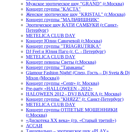
Мужское эротическое шоу "GRAND" (г.Москва)
Концерт группы "КАСТА"
Женское эротическое шоу "KRISTAL" (г.Москва)
Концерт группы "МАЛЬЧИШНИК"
Эротическое шоу КАТИ САМБУКИ (г.Санкт-
Петербург)
METELICA CLUB DAY
Концерт Юлии Савичевой (г.Москва)
Концерт группы "TRIAGRUTRIKA"
DJ Feel и Юлия Паго (г. С. - Петербург)
METELICA CLUB DAY
Концерт певицы Светы (г.Москва)
Концерт группы "Тараканы"
Glamour Fashion Night! (Спец. Гость – Dj Sveta & Dj
Mixon (Москва))
Концерт группы «Centr» (г. Москва)
Pre-party «HALLOWEEN - 2012»
HALOWEEN 2012 - DVJ BAZUKA (г. Москва)
Концерт группы "КНЯZZ" (г. Санкт-Петербург)
METELICA CLUB DAY
Концерт группы ОТПЕТЫЕ МОШЕННИКИ
(г.Москва)
«Дискотека ХХ века» (гр. «Старый третий»)
АССАИ
Танцевально – эротическое шоу «PLAY»