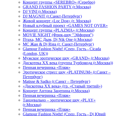
Концерт группы «SEREBRO» (Серебро)
GRAND FASHION PARTY (г.Москва)
DJ VINI (г.Москва)
DJ MAGNIT (г.Санкт-Петербург)
Живой концерт «Loc Dog» (г. Москва)
Новый клубный проект «GAMES NOT OVER»
Концерт группы «PLAZMA» (г.Москва)
MOVIE NIGHT (Фрик-шоу "Эйфория")
Птаха, МС Дым, Dj Nik One (г.Москва)
МС Жан & Dj Riga (г. Санкт-Петербург)
Glamour Fashion Night! (Спец. Гость - Cicada
(London, UK))
Мужское эротическое шоу «GRAND» (г.Москва)
Дискотека XX века (группа Турбомода (г.Москва))
Пенная вечеринка «Пляж»
Эротическое стресс шоу «PLATINUM» (г.Санкт –
Петербург)
Matisse & Sadko (г.Санкт – Петербург)
«Дискотека ХХ века» (гр. «Старый третий»)
Концерт Антона Зацепина (г.Москва)
Пенная вечеринка «Пляж»
Танцевально – эротическое шоу «PLAY»
(г.Москва)
Пенная вечеринка «Пляж»
Glamour Fashion Night! (Спец. Гость - Dj Юрий