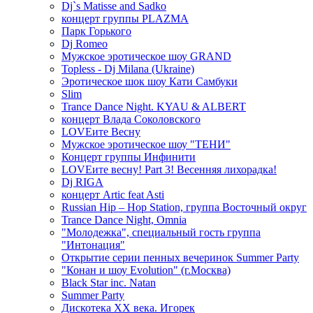
Dj`s Matisse and Sadko
концерт группы PLAZMA
Парк Горького
Dj Romeo
Мужское эротическое шоу GRAND
Topless - Dj Milana (Ukraine)
Эротическое шок шоу Кати Самбуки
Slim
Trance Dance Night. KYAU & ALBERT
концерт Влада Соколовского
LOVEите Весну
Мужское эротическое шоу "ТЕНИ"
Концерт группы Инфинити
LOVEите весну! Part 3! Весенняя лихорадка!
Dj RIGA
концерт Artic feat Asti
Russian Hip – Hop Station, группа Восточный округ
Trance Dance Night, Omnia
"Молодежка", специальный гость группа
"Интонация"
Открытие серии пенных вечеринок Summer Party
"Конан и шоу Evolution" (г.Москва)
Black Star inc. Natan
Summer Party
Дискотека ХХ века. Игорек