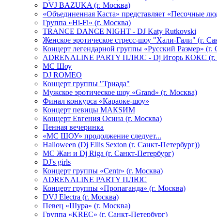
DVJ BAZUKA (г. Москва)
«Объединенная Каста» представляет «Песочные лю
Группа «Hi-Fi» (г. Москва)
TRANCE DANCE NIGHT - DJ Katy Rutkovski
Женское эротическое стресс-шоу "Хали-Гали" (г. Са
Концерт легендарной группы «Русский Размер» (г. 
ADRENALINE PARTY ПЛЮС - Dj Игорь КОКС (г. 
MC Шоу
DJ ROMEO
Концерт группы "Триада"
Мужское эротическое шоу «Grand» (г. Москва)
Финал конкурса «Караоке-шоу»
Концерт певицы МАКSИМ
Концерт Евгения Осина (г. Москва)
Пенная вечеринка
«МС ШОУ» продолжение следует...
Halloween (Dj Ellis Sexton (г. Санкт-Петербург))
МС Жан и Dj Riga (г. Санкт-Петербург)
DJ's girls
Концерт группы «Centr» (г. Москва)
ADRENALINE PARTY ПЛЮС
Концерт группы «Пропаганда» (г. Москва)
DVJ Electra (г. Москва)
Певец «Шура» (г. Москва)
Группа «KREC» (г. Санкт-Петербург)