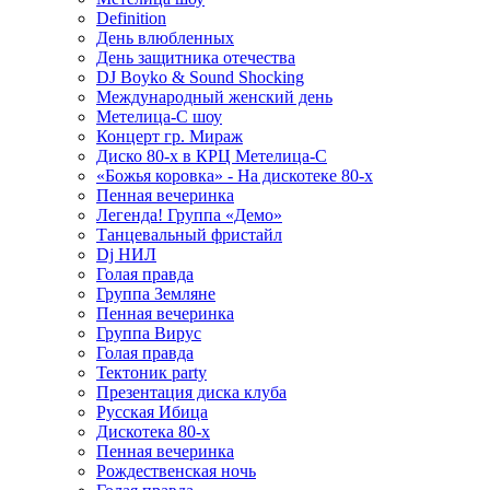
Definition
День влюбленных
День защитника отечества
DJ Boyko & Sound Shocking
Международный женский день
Метелица-С шоу
Концерт гр. Мираж
Диско 80-х в КРЦ Метелица-С
«Божья коровка» - На дискотеке 80-х
Пенная вечеринка
Легенда! Группа «Демо»
Танцевальный фристайл
Dj НИЛ
Голая правда
Группа Земляне
Пенная вечеринка
Группа Вирус
Голая правда
Тектоник party
Презентация диска клуба
Русская Ибица
Дискотека 80-х
Пенная вечеринка
Рождественская ночь