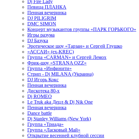
Dj Fire Lady
Певица ПЛАНКА
Пенная вечеринка
DJ PILIGRIM
DMC SIMON
Концерт музыкантов группы «ПАРК ГОРЬКОГО»
Игры разума
DJ Базука
Эротическое шоу «Тарзан» и Сергей Глушко
«АССАИ» (ex-KREC)
Группа «CARMAN» и Сергей Лемох
Фрик-шоу «STRANA OZZ»
Группа «Инфинити»
Стрип - Dj MILANA (Украина)
DJ Игорь Кокс
Пенная вечеринка
Дискотека 80-х
Dj ROMEO
Le Truk aka Децл & Dj Nik One
Пенная вечеринка
Dance battle
Dj Stanley Williams (New York)
Группа «Триада»
Группа «Ласковый Май»
Открытие весенней клубной сессии