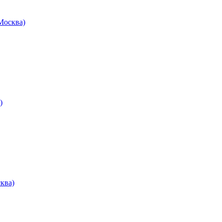
осква)
)
ква)