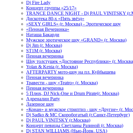
Dj Fire Lady
Концерт группы «25/17»
TRANCE DANCE NIGHT - Dj PAUL VINITSKY (г.М
Дискотека 80-х «Пять звёзд»
«SEXY GIRLS» (г. Москва) - Эротическое шоу
«Пенная Вечеринка»
Hаташа Бакарди
Мужское эротическое шоу «GRAND» (г. Москва)
Dj Jim (г. Москва)
ST1M (г. Москва)
Пенная вечеринка
Шоу толстушек «Достояние Республики» (г. Москва
Yolan & Kenia (г. Москва)
AFTERPARTY мото-шоу на пл. Куйбышева
Пенная вечеринка
Травести - шоу «Teatro» (г. Москва)
Пенная вечеринка
5 Плюх, DJ Nick-One и Drum Pirate(г. Москва)
Адреналин Party
Лазерное шоу
«Конан» и мужское стриптиз - шоу «Другие» (г. Мос
Dj Sadko & МС Скоробогатый (г.Санкт-Петербург)
Dj PAUL VINITSKY (г.Москва)
Концерт певицы Светланы Разиной (г. Москва)
Dj STAN WILLIAMS (Нью-Йорк, USA)