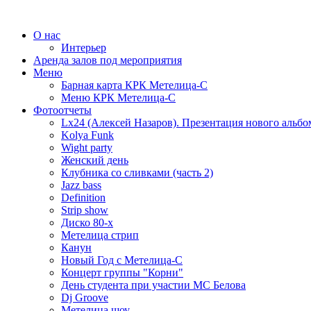
О нас
Интерьер
Аренда залов под мероприятия
Меню
Барная карта КРК Метелица-С
Меню КРК Метелица-С
Фотоотчеты
Lx24 (Алексей Назаров). Презентация нового альбо
Kolya Funk
Wight party
Женский день
Клубника со сливками (часть 2)
Jazz bass
Definition
Strip show
Диско 80-х
Метелица стрип
Канун
Новый Год с Метелица-С
Концерт группы "Корни"
День студента при участии МС Белова
Dj Groove
Метелица шоу