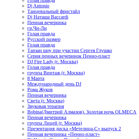
Голая правда
Dj Antonio
Танцевальный фристайл
Dj Наташа Baccardi
Пенная вечеринка
гр.Чи-Ли
Голая правда
Русский размер
Голая правда
Тарзан шоу при участии Сергея Глушко
Серия пенных вечеринок Пенно-пласт
DJ Fire Lady (г. Москва)
Голая правда
группа Винтаж (г. Москва)
8 Марта
Международный день DJ
Рома Жуков
Пенная вечеринка
Света (г. Москва)
Звуковая терапия
Bobina(Дмитрий Алмазов). Золотая ночь OLMECA
Пенная вечеринка
группа Лицей (г. Москва)
Презентация диска «Метелица-С» выпуск 2
Пенная вечеринка «Пенно-пласт»