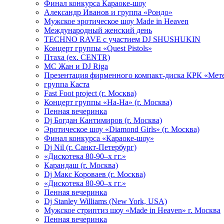
Финал конкурса Караоке-шоу
Александр Иванов и группа «Рондо»
Мужское эротическое шоу Made in Heaven
Международный женский день
TECHNO RAVE с участием DJ SHUSHUKIN
Концерт группы «Quest Pistols»
Птаха (ex. CENTR)
МС Жан и DJ Riga
Презентация фирменного компакт-диска КРК «Мет
группа Каста
Fast Foot project (г. Москва)
Концерт группы «На-На» (г. Москва)
Пенная вечеринка
Dj Богдан Кантимиров (г. Москва)
Эротическое шоу «Diamond Girls» (г. Москва)
Финал конкурса «Караоке-шоу»
Dj Nil (г. Санкт-Петербург)
«Дискотека 80-90–х гг.»
Карандаш (г. Москва)
Dj Макс Короваев (г. Москва)
«Дискотека 80-90–х гг.»
Пенная вечеринка
Dj Stanley Williams (New York, USA)
Мужское стриптиз шоу «Made in Heaven» г. Москва
Пенная вечеринка