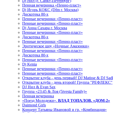
Dj Нил (г. Санкт-Петербург)
Пенная вечеринка «Пенно-пласт»
Dj Игорь КОКС (Dfm г. Москва)
Дискотека 80-х
Пенные вечеринки «Пенно-пласт»
Пенные вечеринки «Пенно-пласт»
Dj Анна Сахара г. Москва
Пенные вечеринки «Пенно-пласт»
Дискотека 80-х
Пенные вечеринки «Пенно-пласт»
Эротическое шоу «Ночные Амазонки»
Пенные вечеринки «Пенно-пласт»
Дискотека 80-х
Пенные вечеринки «Пенно-пласт»
Dj Kenia
Пенные вечеринки «Пенно-пласт»
Пенные вечеринки «Пенно-пласт»
Открытие клуба - день первый! DJ Matisse & DJ Sad
Открытие клуба - день второй! Группа "РЕФЛЕКС"
DJ Нил & Evan Sax
Группа «23:45 & Лоя (5ivesta Family)»
Пенная вечеринка
«Поезд Молодежи».
ВЛАД ТОПАЛОВ. «ДОМ-2»
Daimond Girls
Концерт Татьяны Ивановой и гр. «Комбинация»