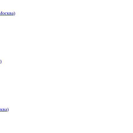
осква)
)
ква)