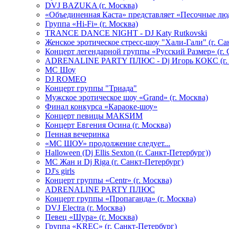
DVJ BAZUKA (г. Москва)
«Объединенная Каста» представляет «Песочные лю
Группа «Hi-Fi» (г. Москва)
TRANCE DANCE NIGHT - DJ Katy Rutkovski
Женское эротическое стресс-шоу "Хали-Гали" (г. Са
Концерт легендарной группы «Русский Размер» (г. 
ADRENALINE PARTY ПЛЮС - Dj Игорь КОКС (г. 
MC Шоу
DJ ROMEO
Концерт группы "Триада"
Мужское эротическое шоу «Grand» (г. Москва)
Финал конкурса «Караоке-шоу»
Концерт певицы МАКSИМ
Концерт Евгения Осина (г. Москва)
Пенная вечеринка
«МС ШОУ» продолжение следует...
Halloween (Dj Ellis Sexton (г. Санкт-Петербург))
МС Жан и Dj Riga (г. Санкт-Петербург)
DJ's girls
Концерт группы «Centr» (г. Москва)
ADRENALINE PARTY ПЛЮС
Концерт группы «Пропаганда» (г. Москва)
DVJ Electra (г. Москва)
Певец «Шура» (г. Москва)
Группа «KREC» (г. Санкт-Петербург)