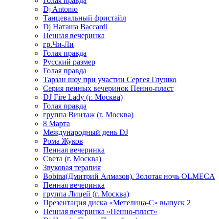
Голая правда
Dj Antonio
Танцевальный фристайл
Dj Наташа Baccardi
Пенная вечеринка
гр.Чи-Ли
Голая правда
Русский размер
Голая правда
Тарзан шоу при участии Сергея Глушко
Серия пенных вечеринок Пенно-пласт
DJ Fire Lady (г. Москва)
Голая правда
группа Винтаж (г. Москва)
8 Марта
Международный день DJ
Рома Жуков
Пенная вечеринка
Света (г. Москва)
Звуковая терапия
Bobina(Дмитрий Алмазов). Золотая ночь OLMECA
Пенная вечеринка
группа Лицей (г. Москва)
Презентация диска «Метелица-С» выпуск 2
Пенная вечеринка «Пенно-пласт»