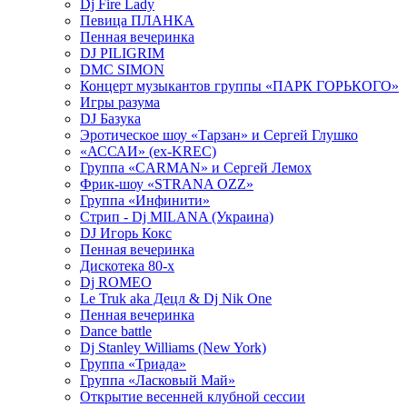
Dj Fire Lady
Певица ПЛАНКА
Пенная вечеринка
DJ PILIGRIM
DMC SIMON
Концерт музыкантов группы «ПАРК ГОРЬКОГО»
Игры разума
DJ Базука
Эротическое шоу «Тарзан» и Сергей Глушко
«АССАИ» (ex-KREC)
Группа «CARMAN» и Сергей Лемох
Фрик-шоу «STRANA OZZ»
Группа «Инфинити»
Стрип - Dj MILANA (Украина)
DJ Игорь Кокс
Пенная вечеринка
Дискотека 80-х
Dj ROMEO
Le Truk aka Децл & Dj Nik One
Пенная вечеринка
Dance battle
Dj Stanley Williams (New York)
Группа «Триада»
Группа «Ласковый Май»
Открытие весенней клубной сессии