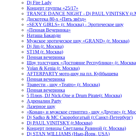
Dj Fire Lady
Концерт группы «25/17»
TRANCE DANCE NIGHT - Dj PAUL VINITSKY (г.М
Дискотека 80-х «Пять звёзд»
«SEXY GIRLS» (г. Москва) - Эротическое шоу
«Пенная Вечеринка»
Hаташа Бакарди
Мужское эротическое шоу «GRAND» (г. Москва)
Dj Jim (г. Москва)
ST1M (г. Москва)
Пенная вечеринка
Шоу толстушек «Достояние Республики» (г. Москва
Yolan & Kenia (г. Москва)
AFTERPARTY мото-шоу на пл. Куйбышева
Пенная вечеринка
Травести - шоу «Teatro» (г. Москва)
Пенная вечеринка
5 Плюх, DJ Nick-One и Drum Pirate(г. Москва)
Адреналин Party
Лазерное шоу
«Конан» и мужское стриптиз - шоу «Другие» (г. Мос
Dj Sadko & МС Скоробогатый (г.Санкт-Петербург)
Dj PAUL VINITSKY (г.Москва)
Концерт певицы Светланы Разиной (г. Москва)
Dj STAN WILLIAMS (Нью-Йорк, USA)