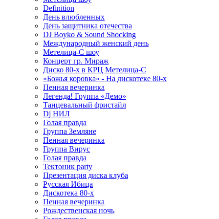
Definition
День влюбленных
День защитника отечества
DJ Boyko & Sound Shocking
Международный женский день
Метелица-С шоу
Концерт гр. Мираж
Диско 80-х в КРЦ Метелица-С
«Божья коровка» - На дискотеке 80-х
Пенная вечеринка
Легенда! Группа «Демо»
Танцевальный фристайл
Dj НИЛ
Голая правда
Группа Земляне
Пенная вечеринка
Группа Вирус
Голая правда
Тектоник party
Презентация диска клуба
Русская Ибица
Дискотека 80-х
Пенная вечеринка
Рождественская ночь