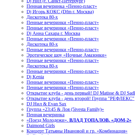
Dj Нил (г. Санкт-Петербург)
Пенная вечеринка «Пенно-пласт»
Dj Игорь КОКС (Dfm г. Москва)
Дискотека 80-х
Пенные вечеринки «Пенно-пласт»
Пенные вечеринки «Пенно-пласт»
Dj Анна Сахара г. Москва
Пенные вечеринки «Пенно-пласт»
Дискотека 80-х
Пенные вечеринки «Пенно-пласт»
Эротическое шоу «Ночные Амазонки»
Пенные вечеринки «Пенно-пласт»
Дискотека 80-х
Пенные вечеринки «Пенно-пласт»
Dj Kenia
Пенные вечеринки «Пенно-пласт»
Пенные вечеринки «Пенно-пласт»
Открытие клуба - день первый! DJ Matisse & DJ Sad
Открытие клуба - день второй! Группа "РЕФЛЕКС"
DJ Нил & Evan Sax
Группа «23:45 & Лоя (5ivesta Family)»
Пенная вечеринка
«Поезд Молодежи».
ВЛАД ТОПАЛОВ. «ДОМ-2»
Daimond Girls
Концерт Татьяны Ивановой и гр. «Комбинация»