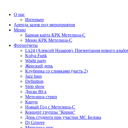
О нас
Интерьер
Аренда залов под мероприятия
Меню
Барная карта КРК Метелица-С
Меню КРК Метелица-С
Фотоотчеты
Lx24 (Алексей Назаров). Презентация нового альбо
Kolya Funk
Wight party
Женский день
Клубника со сливками (часть 2)
Jazz bass
Definition
Strip show
Диско 80-х
Метелица стрип
Канун
Новый Год с Метелица-С
Концерт группы "Корни"
День студента при участии МС Белова
Dj Groove
Метелица шоу