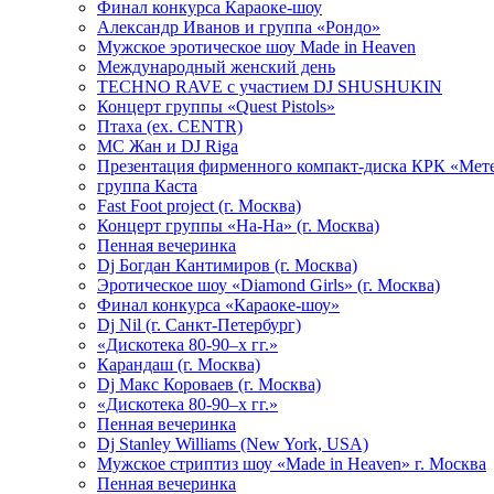
Финал конкурса Караоке-шоу
Александр Иванов и группа «Рондо»
Мужское эротическое шоу Made in Heaven
Международный женский день
TECHNO RAVE с участием DJ SHUSHUKIN
Концерт группы «Quest Pistols»
Птаха (ex. CENTR)
МС Жан и DJ Riga
Презентация фирменного компакт-диска КРК «Мет
группа Каста
Fast Foot project (г. Москва)
Концерт группы «На-На» (г. Москва)
Пенная вечеринка
Dj Богдан Кантимиров (г. Москва)
Эротическое шоу «Diamond Girls» (г. Москва)
Финал конкурса «Караоке-шоу»
Dj Nil (г. Санкт-Петербург)
«Дискотека 80-90–х гг.»
Карандаш (г. Москва)
Dj Макс Короваев (г. Москва)
«Дискотека 80-90–х гг.»
Пенная вечеринка
Dj Stanley Williams (New York, USA)
Мужское стриптиз шоу «Made in Heaven» г. Москва
Пенная вечеринка