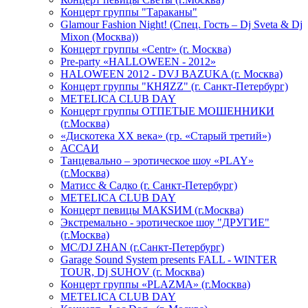
Концерт группы "Тараканы"
Glamour Fashion Night! (Спец. Гость – Dj Sveta & Dj
Mixon (Москва))
Концерт группы «Centr» (г. Москва)
Pre-party «HALLOWEEN - 2012»
HALOWEEN 2012 - DVJ BAZUKA (г. Москва)
Концерт группы "КНЯZZ" (г. Санкт-Петербург)
METELICA CLUB DAY
Концерт группы ОТПЕТЫЕ МОШЕННИКИ
(г.Москва)
«Дискотека ХХ века» (гр. «Старый третий»)
АССАИ
Танцевально – эротическое шоу «PLAY»
(г.Москва)
Матисс & Садко (г. Санкт-Петербург)
METELICA CLUB DAY
Концерт певицы МАКSИМ (г.Москва)
Экстремально - эротическое шоу "ДРУГИЕ"
(г.Москва)
МС/DJ ZHAN (г.Санкт-Петербург)
Garage Sound System presents FALL - WINTER
TOUR, Dj SUHOV (г. Москва)
Концерт группы «PLAZMA» (г.Москва)
METELICA CLUB DAY