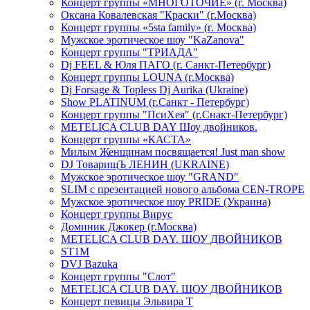
Концерт группы «МНОГОТОЧИЕ» (г. Москва)
Оксана Ковалевская "Краски" (г.Москва)
Концерт группы «5sta family» (г. Москва)
Мужское эротическое шоу "KaZanova"
Концерт группы "ТРИАДА"
Dj FEEL & Юля ПАГО (г. Санкт-Петербург)
Концерт группы LOUNA (г.Москва)
Dj Forsage & Topless Dj Aurika (Ukraine)
Show PLATINUM (г.Санкт - Петербург)
Концерт группы "ПсиХея" (г.Снакт-Петербург)
METELICA CLUB DAY Шоу двойников.
Концерт группы «КАСТА»
Милым Женщинам посвящается! Just man show
DJ ТоварищЪ ЛЕНИН (UKRAINE)
Мужское эротическое шоу "GRAND"
SLIM с презентацией нового альбома CEN-TROPE
Мужское эротическое шоу PRIDE (Украина)
Концерт группы Вирус
Доминик Джокер (г.Москва)
METELICA CLUB DAY. ШОУ ДВОЙНИКОВ
ST1M
DVJ Bazuka
Концерт группы "Слот"
METELICA CLUB DAY. ШОУ ДВОЙНИКОВ
Концерт певицы Эльвира Т