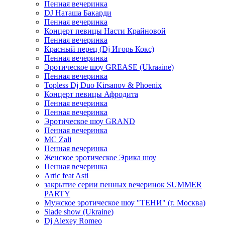
Пенная вечеринка
DJ Наташа Бакарди
Пенная вечеринка
Концерт певицы Насти Крайновой
Пенная вечеринка
Красный перец (Dj Игорь Кокс)
Пенная вечеринка
Эротическое шоу GREASE (Ukraaine)
Пенная вечеринка
Topless Dj Duo Kirsanov & Phoenix
Концерт певицы Афродита
Пенная вечеринка
Пенная вечеринка
Эротическое шоу GRAND
Пенная вечеринка
MC Zali
Пенная вечеринка
Женское эротическое Эрика шоу
Пенная вечеринка
Artic feat Asti
закрытие серии пенных вечеринок SUMMER
PARTY
Мужское эротическое шоу "ТЕНИ" (г. Москва)
Slade show (Ukraine)
Dj Alexey Romeo