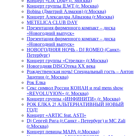
Концерт «Loc Dog» (г. Москва)
Концерт группы ILWT (г. Москва)
Bobina (Дмитрий Алмазов) (г.Москва)
Концерт Александра Айвазова (г.Москва)
METELICA CLUB DAY
Презентация фирменного компакт – диска
«Новогодний выпуск»
Презентация фирменного компакт – диска
«Новогодний выпуск»
НОВОГОДНЯЯ НОЧЬ - DJ ROMEO (Санкт-
Петербург)
Концерт группы «Стрелки» (г.Москва)
Новогодняя DISCOтека ХХ века
Рождественская ночь! Специальный гость – Антон
Зацепин (г. Москва)
Рок Елка
Секс символ России КОНАН и real mens show
«REVOLUYION» (г. Москва)
Концерт группы «ИНФИНИТИ» (г. Москва)
РОК ЕЛКА 2! АЛЬТЕРНАТИВНЫЙ НОВЫЙ
ГОД!
Концерт «ARTIC feat. ASTI»
Dj Сергей Рига (г.Санкт - Петербург) и MC Zali
(г.Москва)
Концерт певицы МАРА (г.Москва)