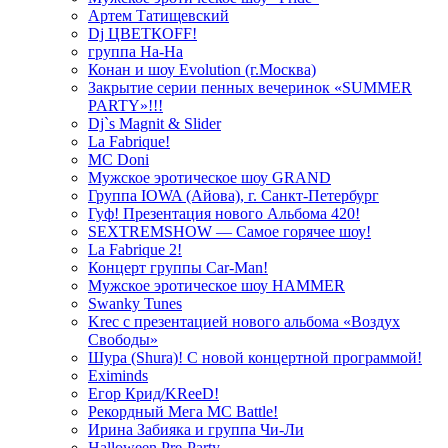
Артем Татищевский
Dj ЦВЕТКOFF!
группа На-На
Конан и шоу Evolution (г.Москва)
Закрытие серии пенных вечеринок «SUMMER
PARTY»!!!
Dj`s Magnit & Slider
La Fabrique!
MC Doni
Мужское эротическое шоу GRAND
Группа IOWA (Айова), г. Санкт-Петербург
Гуф! Презентация нового Альбома 420!
SEXTREMSHOW — Самое горячее шоу!
La Fabrique 2!
Концерт группы Car-Man!
Мужское эротическое шоу HAMMER
Swanky Tunes
Krec с презентацией нового альбома «Воздух
Свободы»
Шура (Shura)! С новой концертной программой!
Eximinds
Егор Крид/KReeD!
Рекордный Мега МС Battle!
Ирина Забияка и группа Чи-Ли
Halloween Pre-Party