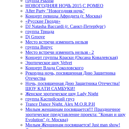
группа Plazma
НОВОГОДНЯЯ НОЧЬ 2015 C РОМЕО
After Party "Новогодняя ночь"
Концерт певицы Афродита (г. Москва)
«Русские Гвозди»
DJ Natasha Baccardi (г. Санкт-Петербург)
группа Триада
Dj Groove
Место встречи изменить нельзя
группа Вирус
Место встречи изменить нельзя - 2
Концерт группы Краски (Оксана Ковалевская)
Эротическое шоу Velvet
Концерт Влада Соколовского
Рекордна ночь, посвященная Дню Защитника
Отечества
Ночь, посвященная Дню Защитника Отечества!
ШОУ КАТИ САМБУКИ!
Женское эротическое шоу Lady Night
группа Каспийский груз
Trance Dance Night. Alex M.O.R.P.H
Милым женщинам посвящается!!! Праздничное
эротическое представление проекта: "Конан и шоу
Evolution" (г. Москва)
Милым Женщинам посвящается! Just man show!