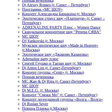
Пенная вечеринка
Dj Alexey Romeo (г. Санкт – Петербург)
Программа «МС ШОУ»
Концерт Александра Барыкина (г. Москва)
Эротическое стресс шоу «Платинум» (г. Санкт –
Петербург)
ADRENALINE PARTY Плюс – Women Dance
Скандальное концертное шоу "Репера СЯВА"
МС ШОУ
DJ Yankovski (г. Москва)
Мужское эротическое шоу «Made in Heaven»
(г.Москва)
Эротическое шоу «Джакомо Казанова»
Adrenaline party плюс
Сергей Глушко и Тарзан шоу (г. Москва)
Dj Anton Liss (г. Санкт-Петербург)
Концерт группы «Centr» (г. Москва)
Пенная вечерника
МС Жан & Dj Riga (г. Санкт-Петербург)
МС ШОУ
Dj M.E.G. (г. Москва)
Концерт "Смоки Мо" (г. Санкт - Петербург)
Концерт легендарной группы «Волга – Волга»
Dj Ruslan Sever
Певица Планка (г.Москва)