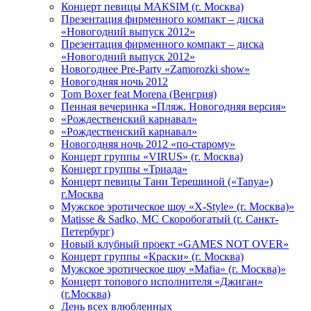
Концерт певицы МАКSIМ (г. Москва)
Презентация фирменного компакт – диска
«Новогодний выпуск 2012»
Презентация фирменного компакт – диска
«Новогодний выпуск 2012»
Новогоднее Pre-Party «Zamorozki show»
Новогодняя ночь 2012
Tom Boxer feat Morena (Венгрия)
Пенная вечеринка «Пляж. Новогодняя версия»
«Рождественский карнавал»
«Рождественский карнавал»
Новогодняя ночь 2012 «по-старому»
Концерт группы «VIRUS» (г. Москва)
Концерт группы «Триада»
Концерт певицы Тани Терешиной («Tanya»)
г.Москва
Мужское эротическое шоу «X-Style» (г. Москва)»
Matissе & Sadko, MC Скоробогатый (г. Санкт-
Петербург)
Новый клубный проект «GAMES NOT OVER»
Концерт группы «Краски» (г. Москва)
Мужское эротическое шоу «Mafia» (г. Москва)»
Концерт топового исполнителя «Джиган»
(г.Москва)
День всех влюбленных