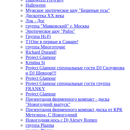
Halloween
Мужское эротическое шоу "Бешеные псы"
Дискотека ХХ века
Лок - Дог
группа "Маяковский" г. Москва
Эротическое шоу "Pafos"
Группа Hi-Fi
T1One в первые в Самаре!
группа Многоточие
Richard Durand!
Project Glamour
Kristina Si
Project Glamour специальные гости DJ Силуянова
и DJ Шевцов!!!
Project Glamour
Project Glamour специальные гости группа
FRANKY
Project Glamour
Презентация фирменного компакт - диска
"Новогодний выпуск"
Презентация фирменного компакт диска от КРК
Метелица- С Новогодний
Новогодняя нось с Dj Alexey Romeo
группа Plazma