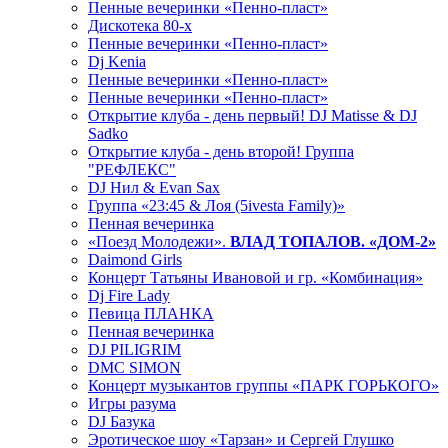
Пенные вечеринки «Пенно-пласт»
Дискотека 80-х
Пенные вечеринки «Пенно-пласт»
Dj Kenia
Пенные вечеринки «Пенно-пласт»
Пенные вечеринки «Пенно-пласт»
Открытие клуба - день первый! DJ Matisse & DJ
Sadko
Открытие клуба - день второй! Группа
"РЕФЛЕКС"
DJ Нил & Evan Sax
Группа «23:45 & Лоя (5ivesta Family)»
Пенная вечеринка
«Поезд Молодежи».
ВЛАД ТОПАЛОВ. «ДОМ-2»
Daimond Girls
Концерт Татьяны Ивановой и гр. «Комбинация»
Dj Fire Lady
Певица ПЛАНКА
Пенная вечеринка
DJ PILIGRIM
DMC SIMON
Концерт музыкантов группы «ПАРК ГОРЬКОГО»
Игры разума
DJ Базука
Эротическое шоу «Тарзан» и Сергей Глушко