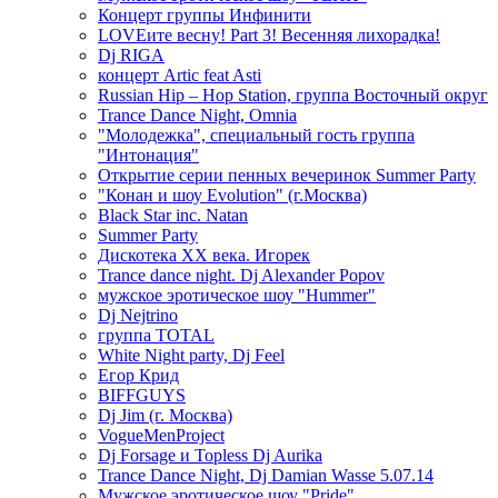
Концерт группы Инфинити
LOVEите весну! Part 3! Весенняя лихорадка!
Dj RIGA
концерт Artic feat Asti
Russian Hip – Hop Station, группа Восточный округ
Trance Dance Night, Omnia
"Молодежка", специальный гость группа
"Интонация"
Открытие серии пенных вечеринок Summer Party
"Конан и шоу Evolution" (г.Москва)
Black Star inc. Natan
Summer Party
Дискотека ХХ века. Игорек
Trance dance night. Dj Alexander Popov
мужское эротическое шоу "Hummer"
Dj Nejtrino
группа TOTAL
White Night party, Dj Feel
Егор Крид
BIFFGUYS
Dj Jim (г. Москва)
VogueMenProject
Dj Forsage и Topless Dj Aurika
Trance Dance Night, Dj Damian Wasse 5.07.14
Мужское эротическое шоу "Pride"