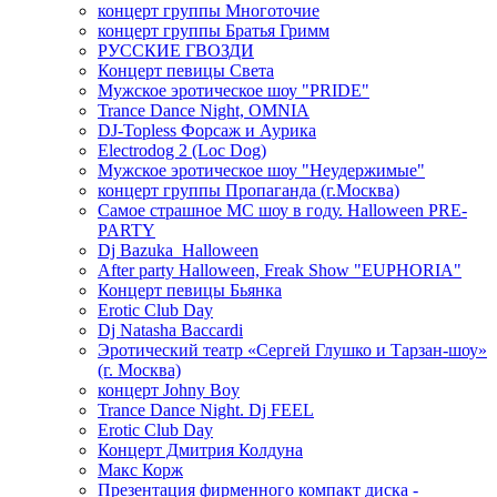
концерт группы Многоточие
концерт группы Братья Гримм
РУССКИЕ ГВОЗДИ
Концерт певицы Света
Мужское эротическое шоу "PRIDE"
Trance Dance Night, OMNIA
DJ-Topless Форсаж и Аурика
Electrodog 2 (Loc Dog)
Мужское эротическое шоу "Неудержимые"
концерт группы Пропаганда (г.Москва)
Самое страшное МС шоу в году. Halloween PRE-
PARTY
Dj Bazuka_Halloween
After party Halloween, Freak Show "EUPHORIA"
Концерт певицы Бьянка
Erotic Club Day
Dj Natasha Baccardi
Эротический театр «Сергей Глушко и Тарзан-шоу»
(г. Москва)
концерт Johny Boy
Trance Dance Night. Dj FEEL
Erotic Club Day
Концерт Дмитрия Колдуна
Макс Корж
Презентация фирменного компакт диска -