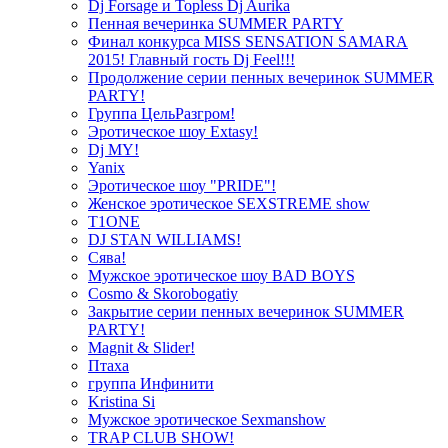
Dj Forsage и Topless Dj Aurika
Пенная вечеринка SUMMER PARTY
Финал конкурса MISS SENSATION SAMARA
2015! Главный гость Dj Feel!!!
Продолжение серии пенных вечеринок SUMMER
PARTY!
Группа ЦельРазгром!
Эротическое шоу Extasy!
Dj MY!
Yanix
Эротическое шоу "PRIDE"!
Женское эротическое SEXSTREME show
T1ONE
DJ STAN WILLIAMS!
Сява!
Мужское эротическое шоу BAD BOYS
Cosmo & Skorobogatiy
Закрытие серии пенных вечеринок SUMMER
PARTY!
Magnit & Slider!
Птаха
группа Инфинити
Kristina Si
Мужское эротическое Sexmanshow
TRAP CLUB SHOW!