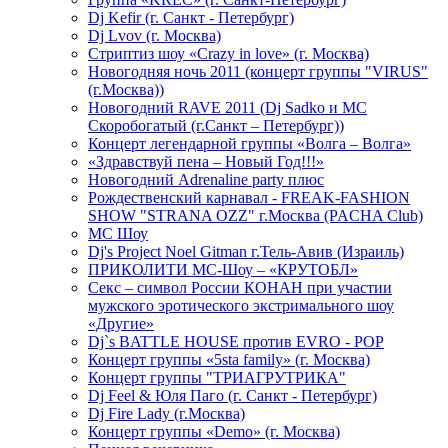
Dj Kefir (г. Санкт - Петербург)
Dj Lvov (г. Москва)
Стриптиз шоу «Crazy in love» (г. Москва)
Новогодняя ночь 2011 (концерт группы "VIRUS"
(г.Москва))
Новогодний RAVE 2011 (Dj Sadko и MC
Скоробогатый (г.Санкт – Петербург))
Концерт легендарной группы «Волга – Волга»
«Здравствуй пена – Новый Год!!!»
Новогодний Adrenaline party плюс
Рождественский карнавал - FREAK-FASHION
SHOW "STRANA OZZ" г.Москва (PACHA Club)
MC Шоу
Dj's Project Noel Gitman г.Тель-Авив (Израиль)
ПРИКОЛИТИ МС-Шоу – «КРУТОБЛ»
Секс – символ России КОНАН при участии
мужского эротического экстримального шоу
«Другие»
Dj`s BATTLE HOUSE против EVRO - POP
Концерт группы «5sta family» (г. Москва)
Концерт группы "ТРИАГРУТРИКА"
Dj Feel & Юля Паго (г. Санкт - Петербург)
Dj Fire Lady (г.Москва)
Концерт группы «Demo» (г. Москва)