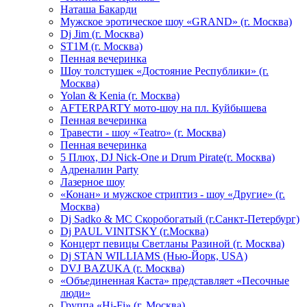
Hаташа Бакарди
Мужское эротическое шоу «GRAND» (г. Москва)
Dj Jim (г. Москва)
ST1M (г. Москва)
Пенная вечеринка
Шоу толстушек «Достояние Республики» (г.
Москва)
Yolan & Kenia (г. Москва)
AFTERPARTY мото-шоу на пл. Куйбышева
Пенная вечеринка
Травести - шоу «Teatro» (г. Москва)
Пенная вечеринка
5 Плюх, DJ Nick-One и Drum Pirate(г. Москва)
Адреналин Party
Лазерное шоу
«Конан» и мужское стриптиз - шоу «Другие» (г.
Москва)
Dj Sadko & МС Скоробогатый (г.Санкт-Петербург)
Dj PAUL VINITSKY (г.Москва)
Концерт певицы Светланы Разиной (г. Москва)
Dj STAN WILLIAMS (Нью-Йорк, USA)
DVJ BAZUKA (г. Москва)
«Объединенная Каста» представляет «Песочные
люди»
Группа «Hi-Fi» (г. Москва)