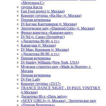
«Метелица-С»
группа Каста
Fast Foot project (г. Москва)
Концерт группы «На-На» (г. Москва)
Пенная вечеринка
Dj Богдан Кантимиров (г. Москва)
Эротическое шоу «Diamond Girls» (г. Москва)
Финал конкурса «Караоке-шоу»
Dj Nil (г. Санкт-Петербург)
«Дискотека 80-90–х гг.»
Карандаш (г. Москва)
Dj Макс Короваев (г. Москва)
«Дискотека 80-90–х гг.»
Пенная вечеринка
Dj Stanley Williams (New York, USA)
Мужское стриптиз шоу «Made in Heaven» г.
Москва
Пенная вечеринка
Dj Fire Lady
Концерт группы «25/17»
TRANCE DANCE NIGHT - Dj PAUL VINITSKY
(г.Москва)
Дискотека 80-х «Пять звёзд»
«SEXY GIRLS» (г. Москва) - Эротическое шоу
«Пенная Вечеринка»