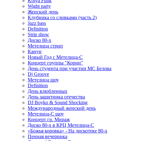
Kolya Funk
Wight party
Женский день
Клубника со сливками (часть 2)
Jazz bass
Definition
Strip show
Диско 80-х
Метелица стрип
Канун
Новый Год с Метелица-С
Концерт группы "Корни"
День студента при участии МС Белова
Dj Groove
Метелица шоу
Definition
День влюбленных
День защитника отечества
DJ Boyko & Sound Shocking
Международный женский день
Метелица-С шоу
Концерт гр. Мираж
Диско 80-х в КРЦ Метелица-С
«Божья коровка» - На дискотеке 80-х
Пенная вечеринка