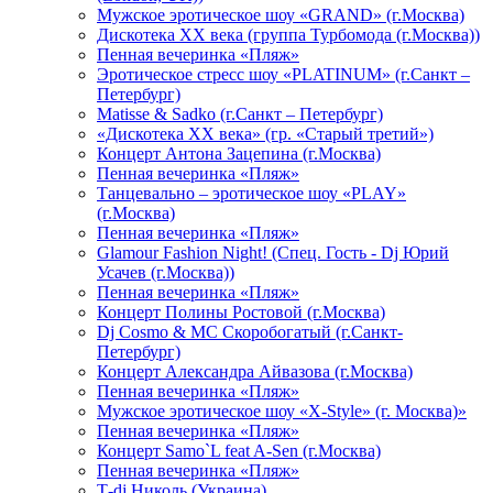
Мужское эротическое шоу «GRAND» (г.Москва)
Дискотека XX века (группа Турбомода (г.Москва))
Пенная вечеринка «Пляж»
Эротическое стресс шоу «PLATINUM» (г.Санкт –
Петербург)
Matisse & Sadko (г.Санкт – Петербург)
«Дискотека ХХ века» (гр. «Старый третий»)
Концерт Антона Зацепина (г.Москва)
Пенная вечеринка «Пляж»
Танцевально – эротическое шоу «PLAY»
(г.Москва)
Пенная вечеринка «Пляж»
Glamour Fashion Night! (Спец. Гость - Dj Юрий
Усачев (г.Москва))
Пенная вечеринка «Пляж»
Концерт Полины Ростовой (г.Москва)
Dj Cosmo & МС Скоробогатый (г.Санкт-
Петербург)
Концерт Александра Айвазова (г.Москва)
Пенная вечеринка «Пляж»
Мужское эротическое шоу «X-Style» (г. Москва)»
Пенная вечеринка «Пляж»
Концерт Samo`L feat A-Sen (г.Москва)
Пенная вечеринка «Пляж»
Т-dj Николь (Украина)