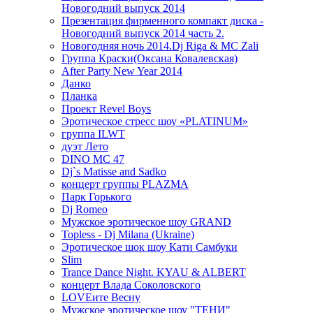
Новогодний выпуск 2014
Презентация фирменного компакт диска -
Новогодний выпуск 2014 часть 2.
Новогодняя ночь 2014.Dj Riga & MC Zali
Группа Краски(Оксана Ковалевская)
After Party New Year 2014
Данко
Планка
Проект Revel Boys
Эротическое стресс шоу «PLATINUM»
группа ILWT
дуэт Лето
DINO MC 47
Dj`s Matisse and Sadko
концерт группы PLAZMA
Парк Горького
Dj Romeo
Мужское эротическое шоу GRAND
Topless - Dj Milana (Ukraine)
Эротическое шок шоу Кати Самбуки
Slim
Trance Dance Night. KYAU & ALBERT
концерт Влада Соколовского
LOVEите Весну
Мужское эротическое шоу "ТЕНИ"