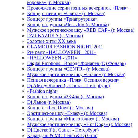
коровка» (г. Москва)
Продолжение серии пенных вечеринок «Пляж»
Концерт певицы «Света» (г. Москва)
Концерт группы «Триагрутрика»
Концерт группы «Чи - Ли» (г. Москва)
Мужское эротическое шоу «RED CAP» (г. Москва)
DVJ BAZUKA (г. Москва)
Золотые хиты XX века
GLAMOUR FASHION NIGHT 2011
Pre-party «HALLOWEEN - 2011»
«HALLOWEEN - 2011»
Digital Emotions - Володя Фонарев (Dj Фонарь)
Концерт группы «CENTR» (г. Москва)
Мужское эротическое шоу «Grand» (г. Москва)
Пенная вечеринка «Пляж. Осенняя версия»
Dj Alexey Romeo (г. Санкт - Петербург)
«Fashion night»
Концерт группы «23:45» (г. Москва)
Dj Львов (г. Москва)
Концерт «Loc Dog» (г. Москва)
Эротическое шоу «Extasy» (г. Москва)
Концерт группы «Многоточие» (г. Москва)
Мужское эротическое шоу «Hot Dogs» (г. Москва)
Dj Цветкоff (г. Санкт - Петербург)
Карандаш & МС Lenin & Dj Grim