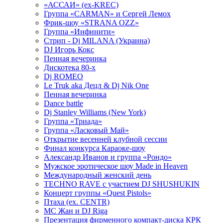
«АССАИ» (ex-KREC)
Группа «CARMAN» и Сергей Лемох
Фрик-шоу «STRANA OZZ»
Группа «Инфинити»
Стрип - Dj MILANA (Украина)
DJ Игорь Кокс
Пенная вечеринка
Дискотека 80-х
Dj ROMEO
Le Truk aka Децл & Dj Nik One
Пенная вечеринка
Dance battle
Dj Stanley Williams (New York)
Группа «Триада»
Группа «Ласковый Май»
Открытие весенней клубной сессии
Финал конкурса Караоке-шоу
Александр Иванов и группа «Рондо»
Мужское эротическое шоу Made in Heaven
Международный женский день
TECHNO RAVE с участием DJ SHUSHUKIN
Концерт группы «Quest Pistols»
Птаха (ex. CENTR)
МС Жан и DJ Riga
Презентация фирменного компакт-диска КРК