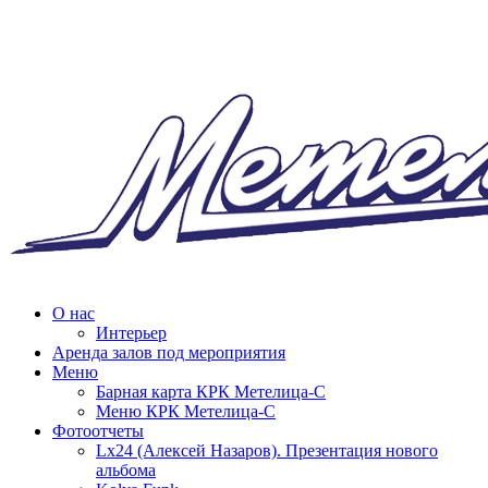
О нас
Интерьер
Аренда залов под мероприятия
Меню
Барная карта КРК Метелица-С
Меню КРК Метелица-С
Фотоотчеты
Lx24 (Алексей Назаров). Презентация нового
альбома