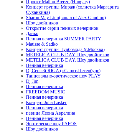
Проект Malibu Breeze (Hungary)
Концерт группы Мираж (солистка Маргарита
Суханкина)
Sharon May Linn(вокал of Alex Gaudino)
Шоу двойников
Открытие серии пенных вечеринок
Данко
Пенная вечеринка SUMMER PARTY
Matisse & Sadko
Концерт группы Турбомода (г.Москва)
METELICA CLUB DAY. Шоу двойников
METELICA CLUB DAY. Шоу двойников
Пенная вечеринка
Dj Сергей RIGA (г.Санкт-Петербург)
Танцевально-эротическое шоу PLAY
Dj Jim
Пенная вечеринка
FREEDOM MUSIC
Пенная вечеринка
Концерт Julia Lasker
Пенная вечеринка
певица Леона Аврелина
Пенная вечеринка
Эротическое шоу PAFOS
Шоу двойников