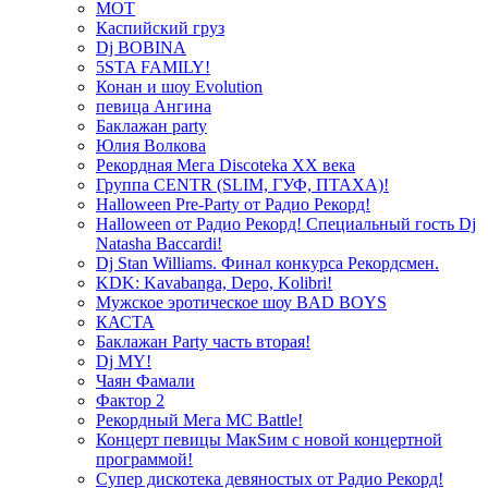
МОТ
Каспийский груз
Dj BOBINA
5STA FAMILY!
Конан и шоу Evolution
певица Ангина
Баклажан party
Юлия Волкова
Рекордная Мега Discoteka XX века
Группа CENTR (SLIM, ГУФ, ПТАХА)!
Halloween Pre-Party от Радио Рекорд!
Halloween от Радио Рекорд! Специальный гость Dj
Natasha Baccardi!
Dj Stan Williams. Финал конкурса Рекордсмен.
KDK: Kavabanga, Depo, Kolibri!
Мужское эротическое шоу BAD BOYS
КАСТА
Баклажан Party часть вторая!
Dj MY!
Чаян Фамали
Фактор 2
Рекордный Мега МС Battle!
Концерт певицы МакSим с новой концертной
программой!
Супер дискотека девяностых от Радио Рекорд!