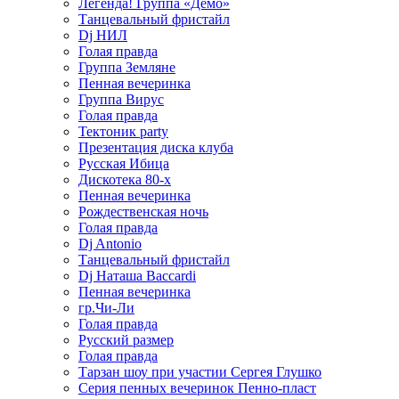
Легенда! Группа «Демо»
Танцевальный фристайл
Dj НИЛ
Голая правда
Группа Земляне
Пенная вечеринка
Группа Вирус
Голая правда
Тектоник party
Презентация диска клуба
Русская Ибица
Дискотека 80-х
Пенная вечеринка
Рождественская ночь
Голая правда
Dj Antonio
Танцевальный фристайл
Dj Наташа Baccardi
Пенная вечеринка
гр.Чи-Ли
Голая правда
Русский размер
Голая правда
Тарзан шоу при участии Сергея Глушко
Серия пенных вечеринок Пенно-пласт