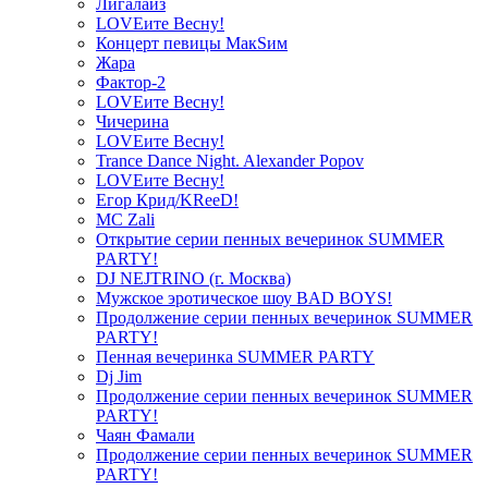
Лигалайз
LOVEите Весну!
Концерт певицы МакSим
Жара
Фактор-2
LOVEите Весну!
Чичерина
LOVEите Весну!
Trance Dance Night. Alexander Popov
LOVEите Весну!
Егор Крид/KReeD!
MC Zali
Открытие серии пенных вечеринок SUMMER
PARTY!
DJ NEJTRINO (г. Москва)
Мужское эротическое шоу BAD BOYS!
Продолжение серии пенных вечеринок SUMMER
PARTY!
Пенная вечеринка SUMMER PARTY
Dj Jim
Продолжение серии пенных вечеринок SUMMER
PARTY!
Чаян Фамали
Продолжение серии пенных вечеринок SUMMER
PARTY!