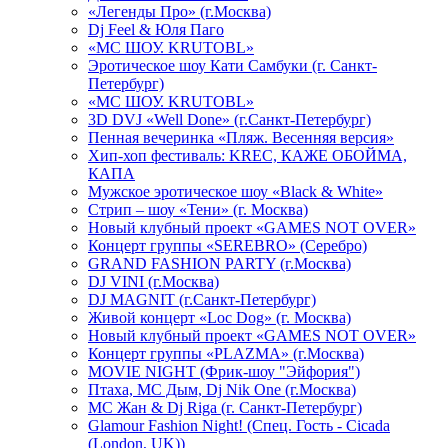
«Легенды Про» (г.Москва)
Dj Feel & Юля Паго
«МС ШОУ. KRUTOBL»
Эротическое шоу Кати Самбуки (г. Санкт-
Петербург)
«МС ШОУ. KRUTOBL»
3D DVJ «Well Done» (г.Санкт-Петербург)
Пенная вечеринка «Пляж. Весенняя версия»
Хип-хоп фестиваль: KREC, КАЖЕ ОБОЙМА,
КАПА
Мужское эротическое шоу «Black & White»
Стрип – шоу «Тени» (г. Москва)
Новый клубный проект «GAMES NOT OVER»
Концерт группы «SEREBRO» (Серебро)
GRAND FASHION PARTY (г.Москва)
DJ VINI (г.Москва)
DJ MAGNIT (г.Санкт-Петербург)
Живой концерт «Loc Dog» (г. Москва)
Новый клубный проект «GAMES NOT OVER»
Концерт группы «PLAZMA» (г.Москва)
MOVIE NIGHT (Фрик-шоу "Эйфория")
Птаха, МС Дым, Dj Nik One (г.Москва)
МС Жан & Dj Riga (г. Санкт-Петербург)
Glamour Fashion Night! (Спец. Гость - Cicada
(London, UK))