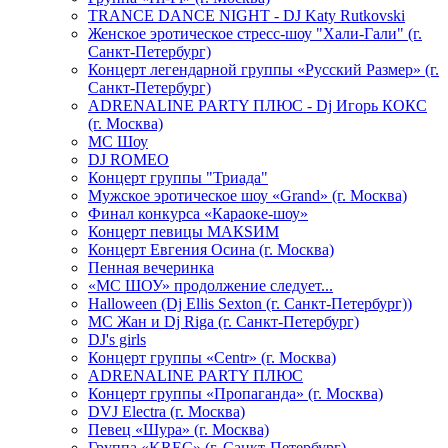
TRANCE DANCE NIGHT - DJ Katy Rutkovski
Женское эротическое стресс-шоу "Хали-Гали" (г.
Санкт-Петербург)
Концерт легендарной группы «Русский Размер» (г.
Санкт-Петербург)
ADRENALINE PARTY ПЛЮС - Dj Игорь КОКС
(г. Москва)
MC Шоу
DJ ROMEO
Концерт группы "Триада"
Мужское эротическое шоу «Grand» (г. Москва)
Финал конкурса «Караоке-шоу»
Концерт певицы МАКSИМ
Концерт Евгения Осина (г. Москва)
Пенная вечеринка
«МС ШОУ» продолжение следует...
Halloween (Dj Ellis Sexton (г. Санкт-Петербург))
МС Жан и Dj Riga (г. Санкт-Петербург)
DJ's girls
Концерт группы «Centr» (г. Москва)
ADRENALINE PARTY ПЛЮС
Концерт группы «Пропаганда» (г. Москва)
DVJ Electra (г. Москва)
Певец «Шура» (г. Москва)
Группа «KREC» (г. Санкт-Петербург)