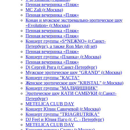
Пенная вечеринка «Пляж»
МС Zali (г.Москва)
Пенная вечеринка «Пляж»
Конан и мужское экстремально-эротическое шоу
«Evolution» (г.Москва)
Пенная вечеринка «Пляж»
Пенная вечеринка «Пляж»
Концерт группы «S*NEЖNO» (г.Санкт-
Петербург), а также Ron May (dj set)
Пенная вечеринка «Пляж»
Концерт группы «Планка» (г.Москва)
Пенная вечеринка «Пляж»
Dj Сергей Рига (г.Санкт-Петербург)
Мужское эротическое шоу "GRAND" (г.Москва)
Концерт группы "КАСТА"
Женское эротическое шоу "KRISTAL" (г.Москва)
Концерт группы "МАЛЬЧИШНИК"
Эротическое шоу КАТИ САМБУКИ (г.Санкт-
Петербург)
METELICA CLUB DAY
Концерт Юлии Савичевой (г.Москва)
Концерт группы "TRIAGRUTRIKA"
DJ Feel и Юлия Паго (г. С. - Петербург)
METELICA CLUB DAY
Концерт певицы Светы (г.Москва)