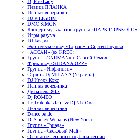
Dj Fire Lady
Певица ПЛАНКА
Пенная вечеринка
DJ PILIGRIM
DMC SIMON
Концерт музыкантов группы «ПАРК ГОРЬКОГО»
Игры разума
DJ Базука
Эротическое шоу «Тарзан» и Сергей Глушко
«АССАИ» (ex-KREC)
Группа «CARMAN» и Сергей Лемох
Фрик-шоу «STRANA OZZ»
Группа «Инфинити»
Стрип - Dj MILANA (Украина)
DJ Игорь Кокс
Пенная вечеринка
Дискотека 80-х
Dj ROMEO
Le Truk aka Децл & Dj Nik One
Пенная вечеринка
Dance battle
Dj Stanley Williams (New York)
Группа «Триада»
Группа «Ласковый Май»
Открытие весенней клубной сессии