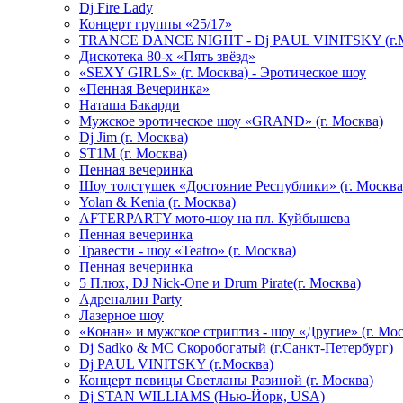
Dj Fire Lady
Концерт группы «25/17»
TRANCE DANCE NIGHT - Dj PAUL VINITSKY (г.М
Дискотека 80-х «Пять звёзд»
«SEXY GIRLS» (г. Москва) - Эротическое шоу
«Пенная Вечеринка»
Hаташа Бакарди
Мужское эротическое шоу «GRAND» (г. Москва)
Dj Jim (г. Москва)
ST1M (г. Москва)
Пенная вечеринка
Шоу толстушек «Достояние Республики» (г. Москва
Yolan & Kenia (г. Москва)
AFTERPARTY мото-шоу на пл. Куйбышева
Пенная вечеринка
Травести - шоу «Teatro» (г. Москва)
Пенная вечеринка
5 Плюх, DJ Nick-One и Drum Pirate(г. Москва)
Адреналин Party
Лазерное шоу
«Конан» и мужское стриптиз - шоу «Другие» (г. Мос
Dj Sadko & МС Скоробогатый (г.Санкт-Петербург)
Dj PAUL VINITSKY (г.Москва)
Концерт певицы Светланы Разиной (г. Москва)
Dj STAN WILLIAMS (Нью-Йорк, USA)