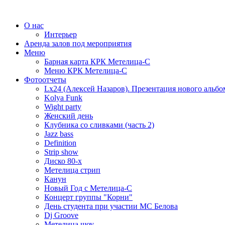
О нас
Интерьер
Аренда залов под мероприятия
Меню
Барная карта КРК Метелица-С
Меню КРК Метелица-С
Фотоотчеты
Lx24 (Алексей Назаров). Презентация нового альбо
Kolya Funk
Wight party
Женский день
Клубника со сливками (часть 2)
Jazz bass
Definition
Strip show
Диско 80-х
Метелица стрип
Канун
Новый Год с Метелица-С
Концерт группы "Корни"
День студента при участии МС Белова
Dj Groove
Метелица шоу