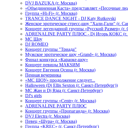
DVJ BAZUKA (г. Москва)
«Объединенная Каста» представляет «Песочные лю
Группа «Hi-Fi» (г. Москва)
TRANCE DANCE NIGHT - DJ Katy Rutkovski
Женское эротическое стресс-шоу "Хали-Гали" (г. Са
Концерт легендарной группы «Русский Размер» (г. 
ADRENALINE PARTY ПЛЮС - Dj Игорь КОКС (г. 
MC Шоу
DJ ROMEO
Концерт группы "Триада"
Мужское эротическое шоу «Grand» (г. Москва)
Финал конкурса «Караоке-шоу»
Концерт певицы МАКSИМ
Концерт Евгения Осина (г. Москва)
Пенная вечеринка
«МС ШОУ» продолжение следует...
Halloween (Dj Ellis Sexton (г. Санкт-Петербург))
МС Жан и Dj Riga (г. Санкт-Петербург)
DJ's girls
Концерт группы «Centr» (г. Москва)
ADRENALINE PARTY ПЛЮС
Концерт группы «Пропаганда» (г. Москва)
DVJ Electra (г. Москва)
Певец «Шура» (г. Москва)
Группа «KREC» (г. Санкт-Петербург)