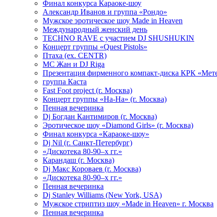
Финал конкурса Караоке-шоу
Александр Иванов и группа «Рондо»
Мужское эротическое шоу Made in Heaven
Международный женский день
TECHNO RAVE с участием DJ SHUSHUKIN
Концерт группы «Quest Pistols»
Птаха (ex. CENTR)
МС Жан и DJ Riga
Презентация фирменного компакт-диска КРК «Мет
группа Каста
Fast Foot project (г. Москва)
Концерт группы «На-На» (г. Москва)
Пенная вечеринка
Dj Богдан Кантимиров (г. Москва)
Эротическое шоу «Diamond Girls» (г. Москва)
Финал конкурса «Караоке-шоу»
Dj Nil (г. Санкт-Петербург)
«Дискотека 80-90–х гг.»
Карандаш (г. Москва)
Dj Макс Короваев (г. Москва)
«Дискотека 80-90–х гг.»
Пенная вечеринка
Dj Stanley Williams (New York, USA)
Мужское стриптиз шоу «Made in Heaven» г. Москва
Пенная вечеринка