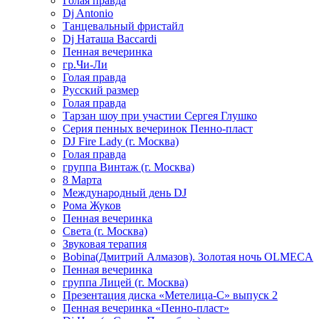
Голая правда
Dj Antonio
Танцевальный фристайл
Dj Наташа Baccardi
Пенная вечеринка
гр.Чи-Ли
Голая правда
Русский размер
Голая правда
Тарзан шоу при участии Сергея Глушко
Серия пенных вечеринок Пенно-пласт
DJ Fire Lady (г. Москва)
Голая правда
группа Винтаж (г. Москва)
8 Марта
Международный день DJ
Рома Жуков
Пенная вечеринка
Света (г. Москва)
Звуковая терапия
Bobina(Дмитрий Алмазов). Золотая ночь OLMECA
Пенная вечеринка
группа Лицей (г. Москва)
Презентация диска «Метелица-С» выпуск 2
Пенная вечеринка «Пенно-пласт»