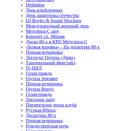
Definition
День влюбленных
День защитника отечества
DJ Boyko & Sound Shocking
Международный женский день
Метелица-С шоу
Концерт гр. Мираж
Диско 80-х в КРЦ Метелица-С
«Божья коровка» - На дискотеке 80-х
Пенная вечеринка
Легенда! Группа «Демо»
Танцевальный фристайл
Dj НИЛ
Голая правда
Группа Земляне
Пенная вечеринка
Группа Вирус
Голая правда
Тектоник party
Презентация диска клуба
Русская Ибица
Дискотека 80-х
Пенная вечеринка
Рождественская ночь