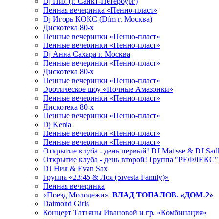
Dj Нил (г. Санкт-Петербург)
Пенная вечеринка «Пенно-пласт»
Dj Игорь КОКС (Dfm г. Москва)
Дискотека 80-х
Пенные вечеринки «Пенно-пласт»
Пенные вечеринки «Пенно-пласт»
Dj Анна Сахара г. Москва
Пенные вечеринки «Пенно-пласт»
Дискотека 80-х
Пенные вечеринки «Пенно-пласт»
Эротическое шоу «Ночные Амазонки»
Пенные вечеринки «Пенно-пласт»
Дискотека 80-х
Пенные вечеринки «Пенно-пласт»
Dj Kenia
Пенные вечеринки «Пенно-пласт»
Пенные вечеринки «Пенно-пласт»
Открытие клуба - день первый! DJ Matisse & DJ Sad
Открытие клуба - день второй! Группа "РЕФЛЕКС"
DJ Нил & Evan Sax
Группа «23:45 & Лоя (5ivesta Family)»
Пенная вечеринка
«Поезд Молодежи».
ВЛАД ТОПАЛОВ. «ДОМ-2»
Daimond Girls
Концерт Татьяны Ивановой и гр. «Комбинация»