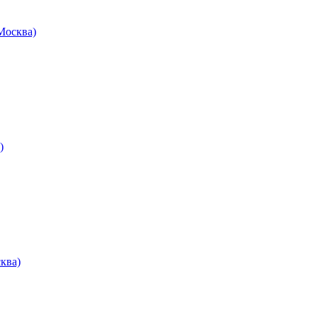
осква)
)
ква)