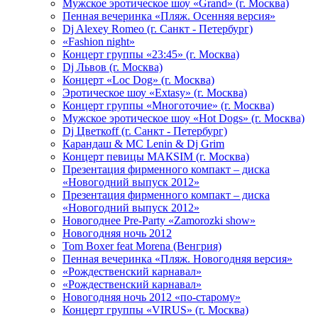
Мужское эротическое шоу «Grand» (г. Москва)
Пенная вечеринка «Пляж. Осенняя версия»
Dj Alexey Romeo (г. Санкт - Петербург)
«Fashion night»
Концерт группы «23:45» (г. Москва)
Dj Львов (г. Москва)
Концерт «Loc Dog» (г. Москва)
Эротическое шоу «Extasy» (г. Москва)
Концерт группы «Многоточие» (г. Москва)
Мужское эротическое шоу «Hot Dogs» (г. Москва)
Dj Цветкоff (г. Санкт - Петербург)
Карандаш & МС Lenin & Dj Grim
Концерт певицы МАКSIМ (г. Москва)
Презентация фирменного компакт – диска
«Новогодний выпуск 2012»
Презентация фирменного компакт – диска
«Новогодний выпуск 2012»
Новогоднее Pre-Party «Zamorozki show»
Новогодняя ночь 2012
Tom Boxer feat Morena (Венгрия)
Пенная вечеринка «Пляж. Новогодняя версия»
«Рождественский карнавал»
«Рождественский карнавал»
Новогодняя ночь 2012 «по-старому»
Концерт группы «VIRUS» (г. Москва)