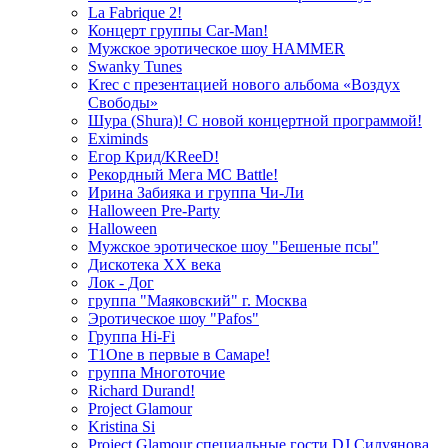
La Fabrique 2!
Концерт группы Car-Man!
Мужское эротическое шоу HAMMER
Swanky Tunes
Krec с презентацией нового альбома «Воздух
Свободы»
Шура (Shura)! С новой концертной программой!
Eximinds
Егор Крид/KReeD!
Рекордный Мега МС Battle!
Ирина Забияка и группа Чи-Ли
Halloween Pre-Party
Halloween
Мужское эротическое шоу "Бешеные псы"
Дискотека ХХ века
Лок - Дог
группа "Маяковский" г. Москва
Эротическое шоу "Pafos"
Группа Hi-Fi
T1One в первые в Самаре!
группа Многоточие
Richard Durand!
Project Glamour
Kristina Si
Project Glamour специальные гости DJ Силуянова