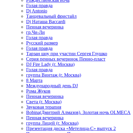
Рождественская ночь
Голая правда
Dj Antonio
Танцевальный фристайл
Dj Наташа Baccardi
Пенная вечеринка
гр.Чи-Ли
Голая правда
Русский размер
Голая правда
Тарзан шоу при участии Сергея Глушко
Серия пенных вечеринок Пенно-пласт
DJ Fire Lady (г. Москва)
Голая правда
группа Винтаж (г. Москва)
8 Марта
Международный день DJ
Рома Жуков
Пенная вечеринка
Света (г. Москва)
Звуковая терапия
Bobina(Дмитрий Алмазов). Золотая ночь OLMECA
Пенная вечеринка
группа Лицей (г. Москва)
Презентация диска «Метелица-С» выпуск 2