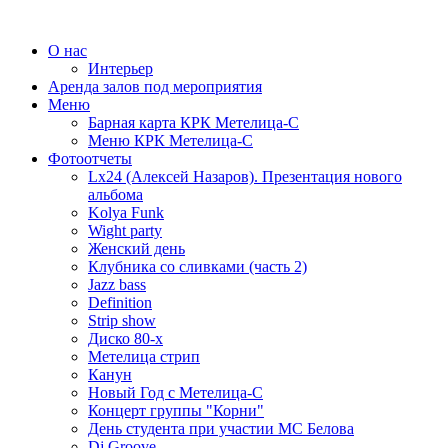
О нас
Интерьер
Аренда залов под мероприятия
Меню
Барная карта КРК Метелица-С
Меню КРК Метелица-С
Фотоотчеты
Lx24 (Алексей Назаров). Презентация нового
альбома
Kolya Funk
Wight party
Женский день
Клубника со сливками (часть 2)
Jazz bass
Definition
Strip show
Диско 80-х
Метелица стрип
Канун
Новый Год с Метелица-С
Концерт группы "Корни"
День студента при участии МС Белова
Dj Groove