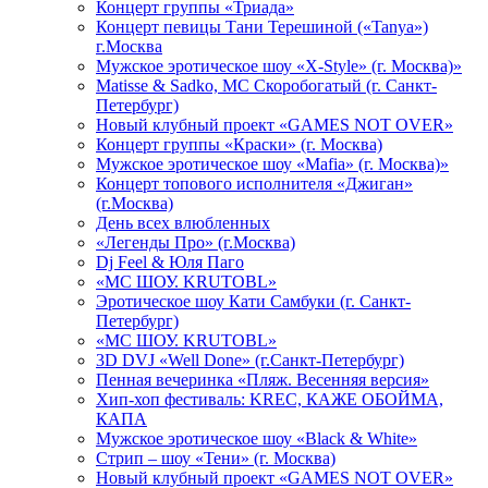
Концерт группы «Триада»
Концерт певицы Тани Терешиной («Tanya»)
г.Москва
Мужское эротическое шоу «X-Style» (г. Москва)»
Matissе & Sadko, MC Скоробогатый (г. Санкт-
Петербург)
Новый клубный проект «GAMES NOT OVER»
Концерт группы «Краски» (г. Москва)
Мужское эротическое шоу «Mafia» (г. Москва)»
Концерт топового исполнителя «Джиган»
(г.Москва)
День всех влюбленных
«Легенды Про» (г.Москва)
Dj Feel & Юля Паго
«МС ШОУ. KRUTOBL»
Эротическое шоу Кати Самбуки (г. Санкт-
Петербург)
«МС ШОУ. KRUTOBL»
3D DVJ «Well Done» (г.Санкт-Петербург)
Пенная вечеринка «Пляж. Весенняя версия»
Хип-хоп фестиваль: KREC, КАЖЕ ОБОЙМА,
КАПА
Мужское эротическое шоу «Black & White»
Стрип – шоу «Тени» (г. Москва)
Новый клубный проект «GAMES NOT OVER»