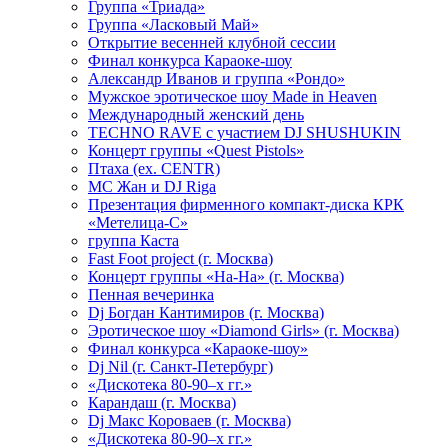
Группа «Триада»
Группа «Ласковый Май»
Открытие весенней клубной сессии
Финал конкурса Караоке-шоу
Александр Иванов и группа «Рондо»
Мужское эротическое шоу Made in Heaven
Международный женский день
TECHNO RAVE с участием DJ SHUSHUKIN
Концерт группы «Quest Pistols»
Птаха (ex. CENTR)
МС Жан и DJ Riga
Презентация фирменного компакт-диска КРК
«Метелица-С»
группа Каста
Fast Foot project (г. Москва)
Концерт группы «На-На» (г. Москва)
Пенная вечеринка
Dj Богдан Кантимиров (г. Москва)
Эротическое шоу «Diamond Girls» (г. Москва)
Финал конкурса «Караоке-шоу»
Dj Nil (г. Санкт-Петербург)
«Дискотека 80-90–х гг.»
Карандаш (г. Москва)
Dj Макс Короваев (г. Москва)
«Дискотека 80-90–х гг.»