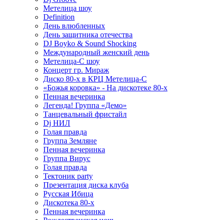
Метелица шоу
Definition
День влюбленных
День защитника отечества
DJ Boyko & Sound Shocking
Международный женский день
Метелица-С шоу
Концерт гр. Мираж
Диско 80-х в КРЦ Метелица-С
«Божья коровка» - На дискотеке 80-х
Пенная вечеринка
Легенда! Группа «Демо»
Танцевальный фристайл
Dj НИЛ
Голая правда
Группа Земляне
Пенная вечеринка
Группа Вирус
Голая правда
Тектоник party
Презентация диска клуба
Русская Ибица
Дискотека 80-х
Пенная вечеринка