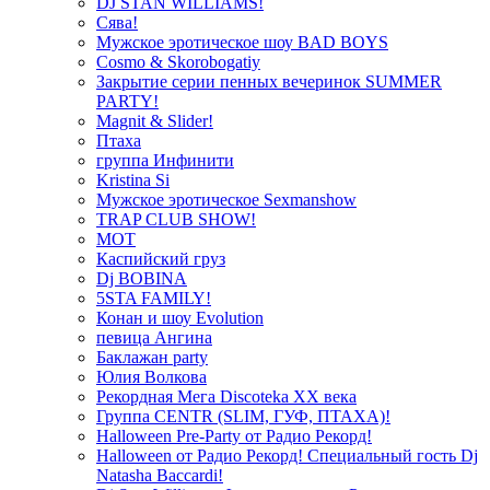
DJ STAN WILLIAMS!
Сява!
Мужское эротическое шоу BAD BOYS
Cosmo & Skorobogatiy
Закрытие серии пенных вечеринок SUMMER
PARTY!
Magnit & Slider!
Птаха
группа Инфинити
Kristina Si
Мужское эротическое Sexmanshow
TRAP CLUB SHOW!
МОТ
Каспийский груз
Dj BOBINA
5STA FAMILY!
Конан и шоу Evolution
певица Ангина
Баклажан party
Юлия Волкова
Рекордная Мега Discoteka XX века
Группа CENTR (SLIM, ГУФ, ПТАХА)!
Halloween Pre-Party от Радио Рекорд!
Halloween от Радио Рекорд! Специальный гость Dj
Natasha Baccardi!