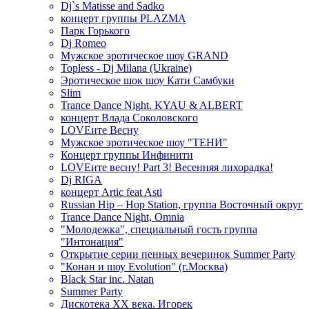
Dj`s Matisse and Sadko
концерт группы PLAZMA
Парк Горького
Dj Romeo
Мужское эротическое шоу GRAND
Topless - Dj Milana (Ukraine)
Эротическое шок шоу Кати Самбуки
Slim
Trance Dance Night. KYAU & ALBERT
концерт Влада Соколовского
LOVEите Весну
Мужское эротическое шоу "ТЕНИ"
Концерт группы Инфинити
LOVEите весну! Part 3! Весенняя лихорадка!
Dj RIGA
концерт Artic feat Asti
Russian Hip – Hop Station, группа Восточный округ
Trance Dance Night, Omnia
"Молодежка", специальный гость группа
"Интонация"
Открытие серии пенных вечеринок Summer Party
"Конан и шоу Evolution" (г.Москва)
Black Star inc. Natan
Summer Party
Дискотека ХХ века. Игорек