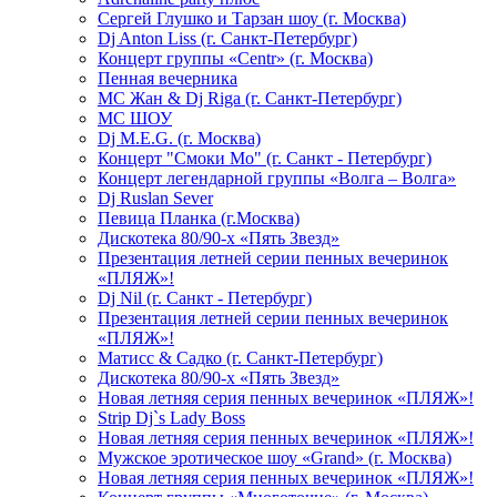
Сергей Глушко и Тарзан шоу (г. Москва)
Dj Anton Liss (г. Санкт-Петербург)
Концерт группы «Centr» (г. Москва)
Пенная вечерника
МС Жан & Dj Riga (г. Санкт-Петербург)
МС ШОУ
Dj M.E.G. (г. Москва)
Концерт "Смоки Мо" (г. Санкт - Петербург)
Концерт легендарной группы «Волга – Волга»
Dj Ruslan Sever
Певица Планка (г.Москва)
Дискотека 80/90-х «Пять Звезд»
Презентация летней серии пенных вечеринок
«ПЛЯЖ»!
Dj Nil (г. Санкт - Петербург)
Презентация летней серии пенных вечеринок
«ПЛЯЖ»!
Матисс & Садко (г. Санкт-Петербург)
Дискотека 80/90-х «Пять Звезд»
Новая летняя серия пенных вечеринок «ПЛЯЖ»!
Strip Dj`s Lady Boss
Новая летняя серия пенных вечеринок «ПЛЯЖ»!
Мужское эротическое шоу «Grand» (г. Москва)
Новая летняя серия пенных вечеринок «ПЛЯЖ»!