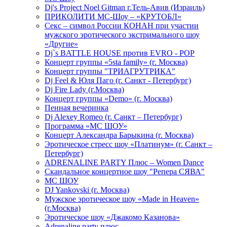
Dj's Project Noel Gitman г.Тель-Авив (Израиль)
ПРИКОЛИТИ МС-Шоу – «КРУТОБЛ»
Секс – символ России КОНАН при участии
мужского эротического экстримального шоу
«Другие»
Dj`s BATTLE HOUSE против EVRO - POP
Концерт группы «5sta family» (г. Москва)
Концерт группы "ТРИАГРУТРИКА"
Dj Feel & Юля Паго (г. Санкт - Петербург)
Dj Fire Lady (г.Москва)
Концерт группы «Demo» (г. Москва)
Пенная вечеринка
Dj Alexey Romeo (г. Санкт – Петербург)
Программа «МС ШОУ»
Концерт Александра Барыкина (г. Москва)
Эротическое стресс шоу «Платинум» (г. Санкт –
Петербург)
ADRENALINE PARTY Плюс – Women Dance
Скандальное концертное шоу "Репера СЯВА"
МС ШОУ
DJ Yankovski (г. Москва)
Мужское эротическое шоу «Made in Heaven»
(г.Москва)
Эротическое шоу «Джакомо Казанова»
Adrenaline party плюс