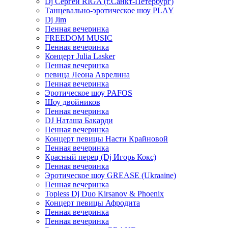
Dj Сергей RIGA (г.Санкт-Петербург)
Танцевально-эротическое шоу PLAY
Dj Jim
Пенная вечеринка
FREEDOM MUSIC
Пенная вечеринка
Концерт Julia Lasker
Пенная вечеринка
певица Леона Аврелина
Пенная вечеринка
Эротическое шоу PAFOS
Шоу двойников
Пенная вечеринка
DJ Наташа Бакарди
Пенная вечеринка
Концерт певицы Насти Крайновой
Пенная вечеринка
Красный перец (Dj Игорь Кокс)
Пенная вечеринка
Эротическое шоу GREASE (Ukraaine)
Пенная вечеринка
Topless Dj Duo Kirsanov & Phoenix
Концерт певицы Афродита
Пенная вечеринка
Пенная вечеринка