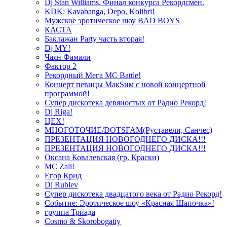
Dj Stan Williams. Финал конкурса Рекордсмен.
KDK: Kavabanga, Depo, Kolibri!
Мужское эротическое шоу BAD BOYS
КАСТА
Баклажан Party часть вторая!
Dj MY!
Чаян Фамали
Фактор 2
Рекордный Мега МС Battle!
Концерт певицы МакSим с новой концертной
программой!
Супер дискотека девяностых от Радио Рекорд!
Dj Riga!
ЦЕХ!
МНОГОТОЧИЕ/DOTSFAM(Руставели, Санчес)
ПРЕЗЕНТАЦИЯ НОВОГОДНЕГО ДИСКА!!!
ПРЕЗЕНТАЦИЯ НОВОГОДНЕГО ДИСКА!!!
Оксана Ковалевская (гр. Краски)
MC Zali!
Егор Крид
Dj Rublev
Супер дискотека двадцатого века от Радио Рекорд!
Событие: Эротическое шоу «Красная Шапочка»!
группа Триада
Cosmo & Skorobogatiy