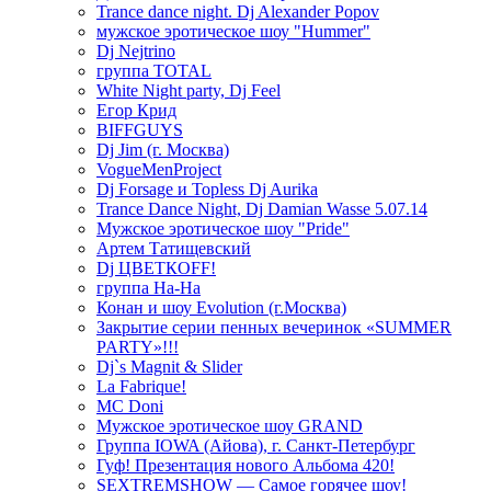
Trance dance night. Dj Alexander Popov
мужское эротическое шоу "Hummer"
Dj Nejtrino
группа TOTAL
White Night party, Dj Feel
Егор Крид
BIFFGUYS
Dj Jim (г. Москва)
VogueMenProject
Dj Forsage и Topless Dj Aurika
Trance Dance Night, Dj Damian Wasse 5.07.14
Мужское эротическое шоу "Pride"
Артем Татищевский
Dj ЦВЕТКOFF!
группа На-На
Конан и шоу Evolution (г.Москва)
Закрытие серии пенных вечеринок «SUMMER
PARTY»!!!
Dj`s Magnit & Slider
La Fabrique!
MC Doni
Мужское эротическое шоу GRAND
Группа IOWA (Айова), г. Санкт-Петербург
Гуф! Презентация нового Альбома 420!
SEXTREMSHOW — Самое горячее шоу!