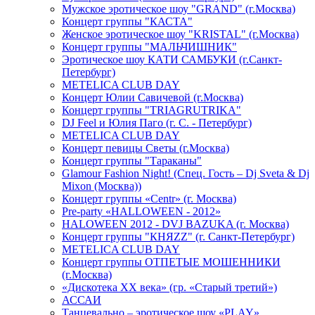
Мужское эротическое шоу "GRAND" (г.Москва)
Концерт группы "КАСТА"
Женское эротическое шоу "KRISTAL" (г.Москва)
Концерт группы "МАЛЬЧИШНИК"
Эротическое шоу КАТИ САМБУКИ (г.Санкт-
Петербург)
METELICA CLUB DAY
Концерт Юлии Савичевой (г.Москва)
Концерт группы "TRIAGRUTRIKA"
DJ Feel и Юлия Паго (г. С. - Петербург)
METELICA CLUB DAY
Концерт певицы Светы (г.Москва)
Концерт группы "Тараканы"
Glamour Fashion Night! (Спец. Гость – Dj Sveta & Dj
Mixon (Москва))
Концерт группы «Centr» (г. Москва)
Pre-party «HALLOWEEN - 2012»
HALOWEEN 2012 - DVJ BAZUKA (г. Москва)
Концерт группы "КНЯZZ" (г. Санкт-Петербург)
METELICA CLUB DAY
Концерт группы ОТПЕТЫЕ МОШЕННИКИ
(г.Москва)
«Дискотека ХХ века» (гр. «Старый третий»)
АССАИ
Танцевально – эротическое шоу «PLAY»