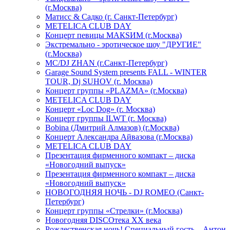
(г.Москва)
Матисс & Садко (г. Санкт-Петербург)
METELICA CLUB DAY
Концерт певицы МАКSИМ (г.Москва)
Экстремально - эротическое шоу "ДРУГИЕ"
(г.Москва)
МС/DJ ZHAN (г.Санкт-Петербург)
Garage Sound System presents FALL - WINTER
TOUR, Dj SUHOV (г. Москва)
Концерт группы «PLAZMA» (г.Москва)
METELICA CLUB DAY
Концерт «Loc Dog» (г. Москва)
Концерт группы ILWT (г. Москва)
Bobina (Дмитрий Алмазов) (г.Москва)
Концерт Александра Айвазова (г.Москва)
METELICA CLUB DAY
Презентация фирменного компакт – диска
«Новогодний выпуск»
Презентация фирменного компакт – диска
«Новогодний выпуск»
НОВОГОДНЯЯ НОЧЬ - DJ ROMEO (Санкт-
Петербург)
Концерт группы «Стрелки» (г.Москва)
Новогодняя DISCOтека ХХ века
Рождественская ночь! Специальный гость – Антон