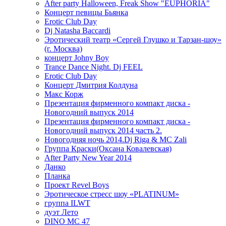
After party Halloween, Freak Show "EUPHORIA"
Концерт певицы Бьянка
Erotic Club Day
Dj Natasha Baccardi
Эротический театр «Сергей Глушко и Тарзан-шоу»
(г. Москва)
концерт Johny Boy
Trance Dance Night. Dj FEEL
Erotic Club Day
Концерт Дмитрия Колдуна
Макс Корж
Презентация фирменного компакт диска -
Новогодний выпуск 2014
Презентация фирменного компакт диска -
Новогодний выпуск 2014 часть 2.
Новогодняя ночь 2014.Dj Riga & MC Zali
Группа Краски(Оксана Ковалевская)
After Party New Year 2014
Данко
Планка
Проект Revel Boys
Эротическое стресс шоу «PLATINUM»
группа ILWT
дуэт Лето
DINO MC 47