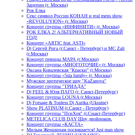
Зацепин (г. Москва)
Рок Елка
Секс символ России КОНАН и real mens show
«REVOLUYION» (г. Москва)
Концерт группы «ИНФИНИТИ» (г. Москва)
РОК ЕЛКА 2! АЛЬТЕРНАТИВНЫЙ НОВЫЙ
ГОД!
Концерт «ARTIC feat. ASTI»
Dj Сергей Рига (г.Санкт - Петербург) и MC Zali
(г.Москва)
Концерт певицы МАРА (г.Москва)
Концерт группы «МНОГОТОЧИЕ» (г. Москва)
Оксана Ковалевская "Краски" (г.Москва)
Концерт группы «5sta family» (г. Москва)
Мужское эротическое шоу "KaZanova"
Концерт группы "ТРИАДА"
Dj FEEL & Юля ПАГО (г. Санкт-Петербург)
Концерт группы LOUNA (г.Москва)
Dj Forsage & Topless Dj Aurika (Ukraine)
Show PLATINUM (г.Санкт - Петербург)
Концерт группы "ПсиХея" (г.Снакт-Петербург)
METELICA CLUB DAY Шоу двойников.
Концерт группы «КАСТА»
Милым Женщинам посвящается! Just man show