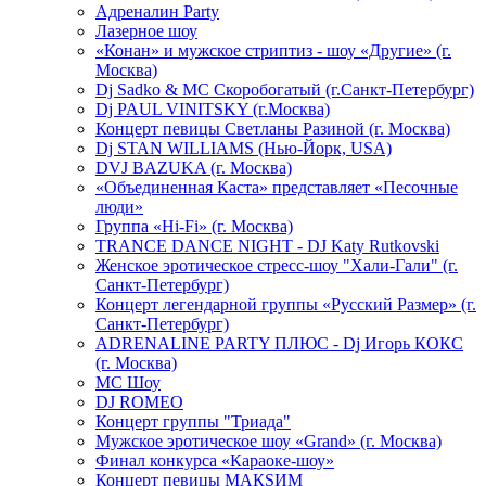
Адреналин Party
Лазерное шоу
«Конан» и мужское стриптиз - шоу «Другие» (г.
Москва)
Dj Sadko & МС Скоробогатый (г.Санкт-Петербург)
Dj PAUL VINITSKY (г.Москва)
Концерт певицы Светланы Разиной (г. Москва)
Dj STAN WILLIAMS (Нью-Йорк, USA)
DVJ BAZUKA (г. Москва)
«Объединенная Каста» представляет «Песочные
люди»
Группа «Hi-Fi» (г. Москва)
TRANCE DANCE NIGHT - DJ Katy Rutkovski
Женское эротическое стресс-шоу "Хали-Гали" (г.
Санкт-Петербург)
Концерт легендарной группы «Русский Размер» (г.
Санкт-Петербург)
ADRENALINE PARTY ПЛЮС - Dj Игорь КОКС
(г. Москва)
MC Шоу
DJ ROMEO
Концерт группы "Триада"
Мужское эротическое шоу «Grand» (г. Москва)
Финал конкурса «Караоке-шоу»
Концерт певицы МАКSИМ