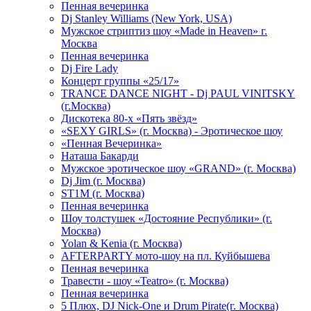
Пенная вечеринка
Dj Stanley Williams (New York, USA)
Мужское стриптиз шоу «Made in Heaven» г.
Москва
Пенная вечеринка
Dj Fire Lady
Концерт группы «25/17»
TRANCE DANCE NIGHT - Dj PAUL VINITSKY
(г.Москва)
Дискотека 80-х «Пять звёзд»
«SEXY GIRLS» (г. Москва) - Эротическое шоу
«Пенная Вечеринка»
Hаташа Бакарди
Мужское эротическое шоу «GRAND» (г. Москва)
Dj Jim (г. Москва)
ST1M (г. Москва)
Пенная вечеринка
Шоу толстушек «Достояние Республики» (г.
Москва)
Yolan & Kenia (г. Москва)
AFTERPARTY мото-шоу на пл. Куйбышева
Пенная вечеринка
Травести - шоу «Teatro» (г. Москва)
Пенная вечеринка
5 Плюх, DJ Nick-One и Drum Pirate(г. Москва)