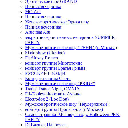
Эротическое шоу GRAND
Пенная вечеринка
MC Zali
Пенная вечеринка
Женское эротическое Эрика шоу
Пенная вечеринка
Artic feat Asti
закрытие серии пенных вечеринок SUMMER
PARTY
Мужское эротическое шоу "ТЕНИ" (г. Москва)
Slade show (Ukraine)
Dj Alexey Romeo
концерт группы Многоточие
концерт группы Братья Гримм
РУССКИЕ ГВОЗДИ
Концерт певицы Света
Мужское эротическое шоу "PRIDE"
Trance Dance Night, OMNIA
DJ-Topless Форсаж и Аурика
Electrodog 2 (Loc Dog)
Мужское эротическое шоу "Неудержимые"
концерт группы Пропаганда (г.Москва)
Самое страшное МС шоу в году. Halloween PRE-
PARTY
Dj Bazuka_Halloween