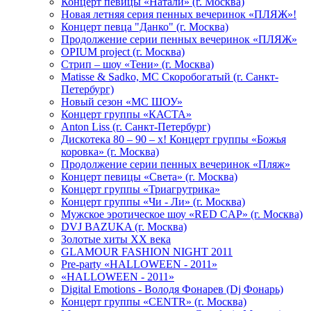
Концерт певицы «Натали» (г. Москва)
Новая летняя серия пенных вечеринок «ПЛЯЖ»!
Концерт певца "Данко" (г. Москва)
Продолжение серии пенных вечеринок «ПЛЯЖ»
OPIUM project (г. Москва)
Стрип – шоу «Тени» (г. Москва)
Matissе & Sadko, MC Скоробогатый (г. Санкт-
Петербург)
Новый сезон «МС ШОУ»
Концерт группы «КАСТА»
Anton Liss (г. Санкт-Петербург)
Дискотека 80 – 90 – х! Концерт группы «Божья
коровка» (г. Москва)
Продолжение серии пенных вечеринок «Пляж»
Концерт певицы «Света» (г. Москва)
Концерт группы «Триагрутрика»
Концерт группы «Чи - Ли» (г. Москва)
Мужское эротическое шоу «RED CAP» (г. Москва)
DVJ BAZUKA (г. Москва)
Золотые хиты XX века
GLAMOUR FASHION NIGHT 2011
Pre-party «HALLOWEEN - 2011»
«HALLOWEEN - 2011»
Digital Emotions - Володя Фонарев (Dj Фонарь)
Концерт группы «CENTR» (г. Москва)