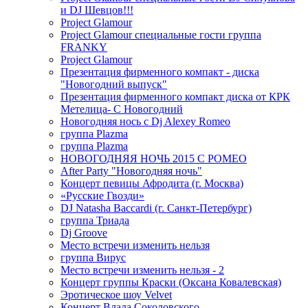
и DJ Шевцов!!!
Project Glamour
Project Glamour специальные гости группа
FRANKY
Project Glamour
Презентация фирменного компакт - диска
"Новогодний выпуск"
Презентация фирменного компакт диска от КРК
Метелица- С Новогодний
Новогодняя нось с Dj Alexey Romeo
группа Plazma
группа Plazma
НОВОГОДНЯЯ НОЧЬ 2015 C РОМЕО
After Party "Новогодняя ночь"
Концерт певицы Афродита (г. Москва)
«Русские Гвозди»
DJ Natasha Baccardi (г. Санкт-Петербург)
группа Триада
Dj Groove
Место встречи изменить нельзя
группа Вирус
Место встречи изменить нельзя - 2
Концерт группы Краски (Оксана Ковалевская)
Эротическое шоу Velvet
Концерт Влада Соколовского