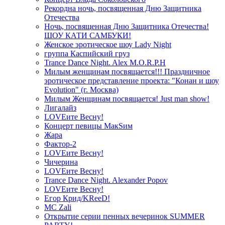
Рекордна ночь, посвященная Дню Защитника
Отечества
Ночь, посвященная Дню Защитника Отечества!
ШОУ КАТИ САМБУКИ!
Женское эротическое шоу Lady Night
группа Каспийский груз
Trance Dance Night. Alex M.O.R.P.H
Милым женщинам посвящается!!! Праздничное
эротическое представление проекта: "Конан и шоу
Evolution" (г. Москва)
Милым Женщинам посвящается! Just man show!
Лигалайз
LOVEите Весну!
Концерт певицы МакSим
Жара
Фактор-2
LOVEите Весну!
Чичерина
LOVEите Весну!
Trance Dance Night. Alexander Popov
LOVEите Весну!
Егор Крид/KReeD!
MC Zali
Открытие серии пенных вечеринок SUMMER