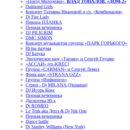
«Поезд Молодежи».
ВЛАД ТОПАЛОВ. «ДОМ-2»
Daimond Girls
Концерт Татьяны Ивановой и гр. «Комбинация»
Dj Fire Lady
Певица ПЛАНКА
Пенная вечеринка
DJ PILIGRIM
DMC SIMON
Концерт музыкантов группы «ПАРК ГОРЬКОГО»
Игры разума
DJ Базука
Эротическое шоу «Тарзан» и Сергей Глушко
«АССАИ» (ex-KREC)
Группа «CARMAN» и Сергей Лемох
Фрик-шоу «STRANA OZZ»
Группа «Инфинити»
Стрип - Dj MILANA (Украина)
DJ Игорь Кокс
Пенная вечеринка
Дискотека 80-х
Dj ROMEO
Le Truk aka Децл & Dj Nik One
Пенная вечеринка
Dance battle
Dj Stanley Williams (New York)