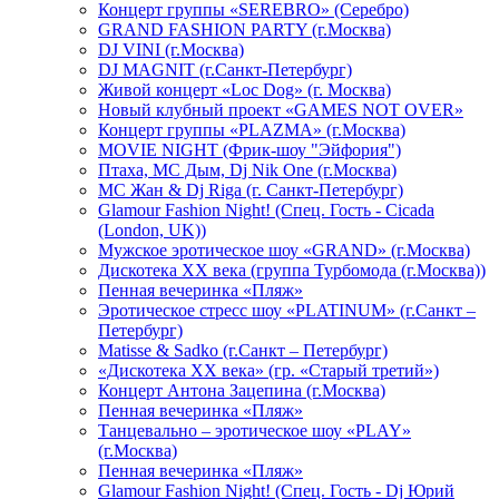
Концерт группы «SEREBRO» (Серебро)
GRAND FASHION PARTY (г.Москва)
DJ VINI (г.Москва)
DJ MAGNIT (г.Санкт-Петербург)
Живой концерт «Loc Dog» (г. Москва)
Новый клубный проект «GAMES NOT OVER»
Концерт группы «PLAZMA» (г.Москва)
MOVIE NIGHT (Фрик-шоу "Эйфория")
Птаха, МС Дым, Dj Nik One (г.Москва)
МС Жан & Dj Riga (г. Санкт-Петербург)
Glamour Fashion Night! (Спец. Гость - Cicada
(London, UK))
Мужское эротическое шоу «GRAND» (г.Москва)
Дискотека XX века (группа Турбомода (г.Москва))
Пенная вечеринка «Пляж»
Эротическое стресс шоу «PLATINUM» (г.Санкт –
Петербург)
Matisse & Sadko (г.Санкт – Петербург)
«Дискотека ХХ века» (гр. «Старый третий»)
Концерт Антона Зацепина (г.Москва)
Пенная вечеринка «Пляж»
Танцевально – эротическое шоу «PLAY»
(г.Москва)
Пенная вечеринка «Пляж»
Glamour Fashion Night! (Спец. Гость - Dj Юрий