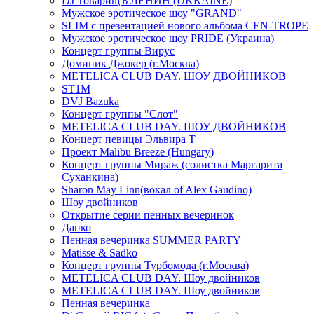
DJ ТоварищЪ ЛЕНИН (UKRAINE)
Мужское эротическое шоу "GRAND"
SLIM с презентацией нового альбома CEN-TROPE
Мужское эротическое шоу PRIDE (Украина)
Концерт группы Вирус
Доминик Джокер (г.Москва)
METELICA CLUB DAY. ШОУ ДВОЙНИКОВ
ST1M
DVJ Bazuka
Концерт группы "Слот"
METELICA CLUB DAY. ШОУ ДВОЙНИКОВ
Концерт певицы Эльвира Т
Проект Malibu Breeze (Hungary)
Концерт группы Мираж (солистка Маргарита
Суханкина)
Sharon May Linn(вокал of Alex Gaudino)
Шоу двойников
Открытие серии пенных вечеринок
Данко
Пенная вечеринка SUMMER PARTY
Matisse & Sadko
Концерт группы Турбомода (г.Москва)
METELICA CLUB DAY. Шоу двойников
METELICA CLUB DAY. Шоу двойников
Пенная вечеринка