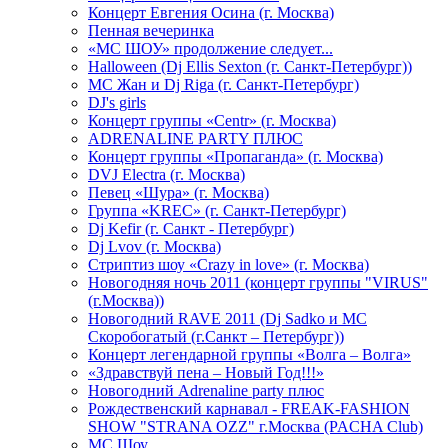
Концерт Евгения Осина (г. Москва)
Пенная вечеринка
«МС ШОУ» продолжение следует...
Halloween (Dj Ellis Sexton (г. Санкт-Петербург))
МС Жан и Dj Riga (г. Санкт-Петербург)
DJ's girls
Концерт группы «Centr» (г. Москва)
ADRENALINE PARTY ПЛЮС
Концерт группы «Пропаганда» (г. Москва)
DVJ Electra (г. Москва)
Певец «Шура» (г. Москва)
Группа «KREC» (г. Санкт-Петербург)
Dj Kefir (г. Санкт - Петербург)
Dj Lvov (г. Москва)
Стриптиз шоу «Crazy in love» (г. Москва)
Новогодняя ночь 2011 (концерт группы "VIRUS"
(г.Москва))
Новогодний RAVE 2011 (Dj Sadko и MC
Скоробогатый (г.Санкт – Петербург))
Концерт легендарной группы «Волга – Волга»
«Здравствуй пена – Новый Год!!!»
Новогодний Adrenaline party плюс
Рождественский карнавал - FREAK-FASHION
SHOW "STRANA OZZ" г.Москва (PACHA Club)
MC Шоу