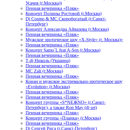
Усачев (г.Москва))
Пенная вечеринка «Пляж»
Концерт Полины Ростовой (г.Москва)
Dj Cosmo & МС Скоробогатый (г.Санкт-
Петербург)
Концерт Александра Айвазова (г.Москва)
Пенная вечеринка «Пляж»
Мужское эротическое шоу «X-Style» (г. Москва)»
Пенная вечеринка «Пляж»
Концерт Samo`L feat A-Sen (г.Москва)
Пенная вечеринка «Пляж»
Т-dj Николь (Украина)
Пенная вечеринка «Пляж»
МС Zali (г.Москва)
Пенная вечеринка «Пляж»
Конан и мужское экстремально-эротическое шоу
«Evolution» (г.Москва)
Пенная вечеринка «Пляж»
Пенная вечеринка «Пляж»
Концерт группы «S*NEЖNO» (г.Санкт-
Петербург), а также Ron May (dj set)
Пенная вечеринка «Пляж»
Концерт группы «Планка» (г.Москва)
Пенная вечеринка «Пляж»
Dj Сергей Рига (г.Санкт-Петербург)