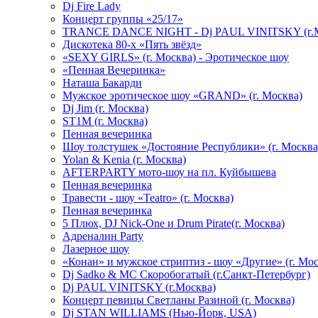
Dj Fire Lady
Концерт группы «25/17»
TRANCE DANCE NIGHT - Dj PAUL VINITSKY (г.М
Дискотека 80-х «Пять звёзд»
«SEXY GIRLS» (г. Москва) - Эротическое шоу
«Пенная Вечеринка»
Hаташа Бакарди
Мужское эротическое шоу «GRAND» (г. Москва)
Dj Jim (г. Москва)
ST1M (г. Москва)
Пенная вечеринка
Шоу толстушек «Достояние Республики» (г. Москва
Yolan & Kenia (г. Москва)
AFTERPARTY мото-шоу на пл. Куйбышева
Пенная вечеринка
Травести - шоу «Teatro» (г. Москва)
Пенная вечеринка
5 Плюх, DJ Nick-One и Drum Pirate(г. Москва)
Адреналин Party
Лазерное шоу
«Конан» и мужское стриптиз - шоу «Другие» (г. Мос
Dj Sadko & МС Скоробогатый (г.Санкт-Петербург)
Dj PAUL VINITSKY (г.Москва)
Концерт певицы Светланы Разиной (г. Москва)
Dj STAN WILLIAMS (Нью-Йорк, USA)