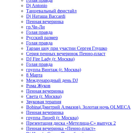
Голая правда
Dj Antonio
Танцевальный фристайл
Dj Наташа Baccardi
Пенная вечеринка
гр.Чи-Ли
Голая правда
Русский размер
Голая правда
Тарзан шоу при участии Сергея Глушко
Серия пенных вечеринок Пенно-пласт
DJ Fire Lady (г. Москва)
Голая правда
группа Винтаж (г. Москва)
8 Марта
Международный день DJ
Рома Жуков
Пенная вечеринка
Света (г. Москва)
Звуковая терапия
Bobina(Дмитрий Алмазов). Золотая ночь OLMECA
Пенная вечеринка
группа Лицей (г. Москва)
Презентация диска «Метелица-С» выпуск 2
Пенная вечеринка «Пенно-пласт»