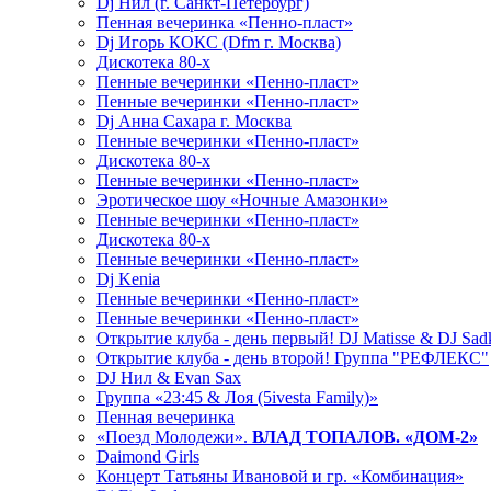
Dj Нил (г. Санкт-Петербург)
Пенная вечеринка «Пенно-пласт»
Dj Игорь КОКС (Dfm г. Москва)
Дискотека 80-х
Пенные вечеринки «Пенно-пласт»
Пенные вечеринки «Пенно-пласт»
Dj Анна Сахара г. Москва
Пенные вечеринки «Пенно-пласт»
Дискотека 80-х
Пенные вечеринки «Пенно-пласт»
Эротическое шоу «Ночные Амазонки»
Пенные вечеринки «Пенно-пласт»
Дискотека 80-х
Пенные вечеринки «Пенно-пласт»
Dj Kenia
Пенные вечеринки «Пенно-пласт»
Пенные вечеринки «Пенно-пласт»
Открытие клуба - день первый! DJ Matisse & DJ Sad
Открытие клуба - день второй! Группа "РЕФЛЕКС"
DJ Нил & Evan Sax
Группа «23:45 & Лоя (5ivesta Family)»
Пенная вечеринка
«Поезд Молодежи».
ВЛАД ТОПАЛОВ. «ДОМ-2»
Daimond Girls
Концерт Татьяны Ивановой и гр. «Комбинация»