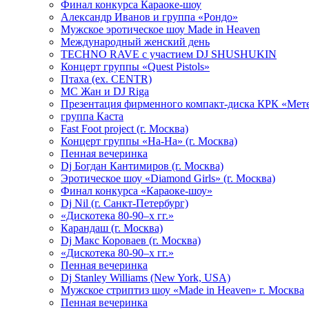
Финал конкурса Караоке-шоу
Александр Иванов и группа «Рондо»
Мужское эротическое шоу Made in Heaven
Международный женский день
TECHNO RAVE с участием DJ SHUSHUKIN
Концерт группы «Quest Pistols»
Птаха (ex. CENTR)
МС Жан и DJ Riga
Презентация фирменного компакт-диска КРК «Мет
группа Каста
Fast Foot project (г. Москва)
Концерт группы «На-На» (г. Москва)
Пенная вечеринка
Dj Богдан Кантимиров (г. Москва)
Эротическое шоу «Diamond Girls» (г. Москва)
Финал конкурса «Караоке-шоу»
Dj Nil (г. Санкт-Петербург)
«Дискотека 80-90–х гг.»
Карандаш (г. Москва)
Dj Макс Короваев (г. Москва)
«Дискотека 80-90–х гг.»
Пенная вечеринка
Dj Stanley Williams (New York, USA)
Мужское стриптиз шоу «Made in Heaven» г. Москва
Пенная вечеринка