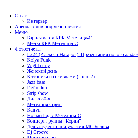
О нас
Интерьер
Аренда залов под мероприятия
Меню
Барная карта КРК Метелица-С
Меню КРК Метелица-С
Фотоотчеты
Lx24 (Алексей Назаров). Презентация нового альбо
Kolya Funk
Wight party
Женский день
Клубника со сливками (часть 2)
Jazz bass
Definition
Strip show
Диско 80-х
Метелица стрип
Канун
Новый Год с Метелица-С
Концерт группы "Корни"
День студента при участии МС Белова
Dj Groove
Метелица шоу