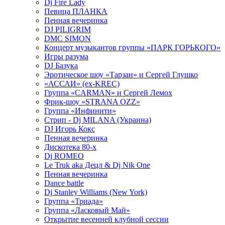
Dj Fire Lady
Певица ПЛАНКА
Пенная вечеринка
DJ PILIGRIM
DMC SIMON
Концерт музыкантов группы «ПАРК ГОРЬКОГО»
Игры разума
DJ Базука
Эротическое шоу «Тарзан» и Сергей Глушко
«АССАИ» (ex-KREC)
Группа «CARMAN» и Сергей Лемох
Фрик-шоу «STRANA OZZ»
Группа «Инфинити»
Стрип - Dj MILANA (Украина)
DJ Игорь Кокс
Пенная вечеринка
Дискотека 80-х
Dj ROMEO
Le Truk aka Децл & Dj Nik One
Пенная вечеринка
Dance battle
Dj Stanley Williams (New York)
Группа «Триада»
Группа «Ласковый Май»
Открытие весенней клубной сессии