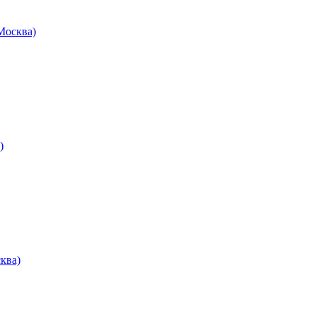
осква)
)
ква)