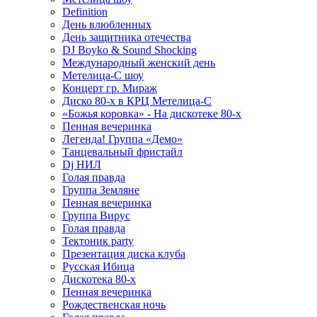
Definition
День влюбленных
День защитника отечества
DJ Boyko & Sound Shocking
Международный женский день
Метелица-С шоу
Концерт гр. Мираж
Диско 80-х в КРЦ Метелица-С
«Божья коровка» - На дискотеке 80-х
Пенная вечеринка
Легенда! Группа «Демо»
Танцевальный фристайл
Dj НИЛ
Голая правда
Группа Земляне
Пенная вечеринка
Группа Вирус
Голая правда
Тектоник party
Презентация диска клуба
Русская Ибица
Дискотека 80-х
Пенная вечеринка
Рождественская ночь