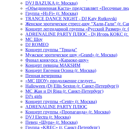
DVJ BAZUKA (г. Москва)
«Объединенная Каста» представляет «Песочные лю
Группа «Hi-Fi» (г. Москва)
TRANCE DANCE NIGHT - DJ Katy Rutkovski
Женское эротическое стресс-шоу "Хали-Гали" (г. Са
Концерт легендарной группы «Русский Размер» (г. 
ADRENALINE PARTY ПЛЮС - Dj Игорь КОКС (г. 
MC Шоу
DJ ROMEO
Концерт группы "Триада"
Мужское эротическое шоу «Grand» (г. Москва)
Финал конкурса «Караоке-шоу»
Концерт певицы МАКSИМ
Концерт Евгения Осина (г. Москва)
Пенная вечеринка
«МС ШОУ» продолжение следует...
Halloween (Dj Ellis Sexton (г. Санкт-Петербург))
МС Жан и Dj Riga (г. Санкт-Петербург)
DJ's girls
Концерт группы «Centr» (г. Москва)
ADRENALINE PARTY ПЛЮС
Концерт группы «Пропаганда» (г. Москва)
DVJ Electra (г. Москва)
Певец «Шура» (г. Москва)
Группа «KREC» (г. Санкт-Петербург)