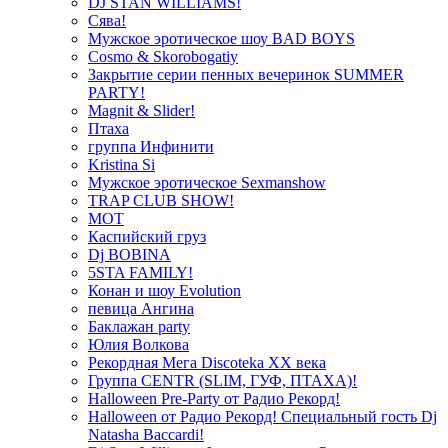
DJ STAN WILLIAMS!
Сява!
Мужское эротическое шоу BAD BOYS
Cosmo & Skorobogatiy
Закрытие серии пенных вечеринок SUMMER
PARTY!
Magnit & Slider!
Птаха
группа Инфинити
Kristina Si
Мужское эротическое Sexmanshow
TRAP CLUB SHOW!
МОТ
Каспийский груз
Dj BOBINA
5STA FAMILY!
Конан и шоу Evolution
певица Ангина
Баклажан party
Юлия Волкова
Рекордная Мега Discoteka XX века
Группа CENTR (SLIM, ГУФ, ПТАХА)!
Halloween Pre-Party от Радио Рекорд!
Halloween от Радио Рекорд! Специальный гость Dj
Natasha Baccardi!