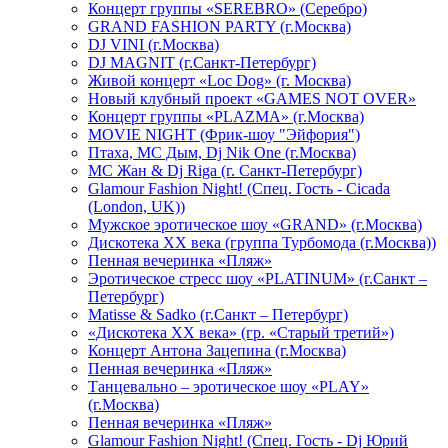
Концерт группы «SEREBRO» (Серебро)
GRAND FASHION PARTY (г.Москва)
DJ VINI (г.Москва)
DJ MAGNIT (г.Санкт-Петербург)
Живой концерт «Loc Dog» (г. Москва)
Новый клубный проект «GAMES NOT OVER»
Концерт группы «PLAZMA» (г.Москва)
MOVIE NIGHT (Фрик-шоу "Эйфория")
Птаха, МС Дым, Dj Nik One (г.Москва)
МС Жан & Dj Riga (г. Санкт-Петербург)
Glamour Fashion Night! (Спец. Гость - Cicada
(London, UK))
Мужское эротическое шоу «GRAND» (г.Москва)
Дискотека XX века (группа Турбомода (г.Москва))
Пенная вечеринка «Пляж»
Эротическое стресс шоу «PLATINUM» (г.Санкт –
Петербург)
Matisse & Sadko (г.Санкт – Петербург)
«Дискотека ХХ века» (гр. «Старый третий»)
Концерт Антона Зацепина (г.Москва)
Пенная вечеринка «Пляж»
Танцевально – эротическое шоу «PLAY»
(г.Москва)
Пенная вечеринка «Пляж»
Glamour Fashion Night! (Спец. Гость - Dj Юрий