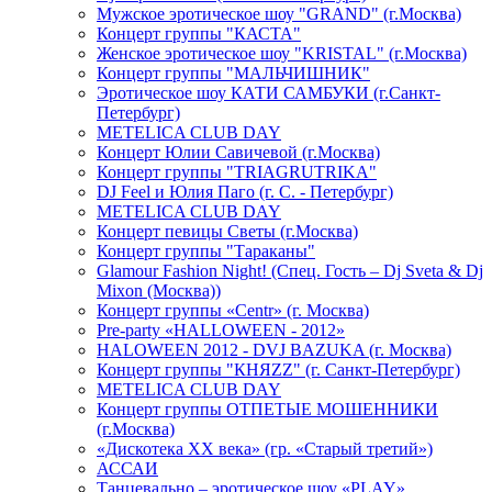
Мужское эротическое шоу "GRAND" (г.Москва)
Концерт группы "КАСТА"
Женское эротическое шоу "KRISTAL" (г.Москва)
Концерт группы "МАЛЬЧИШНИК"
Эротическое шоу КАТИ САМБУКИ (г.Санкт-
Петербург)
METELICA CLUB DAY
Концерт Юлии Савичевой (г.Москва)
Концерт группы "TRIAGRUTRIKA"
DJ Feel и Юлия Паго (г. С. - Петербург)
METELICA CLUB DAY
Концерт певицы Светы (г.Москва)
Концерт группы "Тараканы"
Glamour Fashion Night! (Спец. Гость – Dj Sveta & Dj
Mixon (Москва))
Концерт группы «Centr» (г. Москва)
Pre-party «HALLOWEEN - 2012»
HALOWEEN 2012 - DVJ BAZUKA (г. Москва)
Концерт группы "КНЯZZ" (г. Санкт-Петербург)
METELICA CLUB DAY
Концерт группы ОТПЕТЫЕ МОШЕННИКИ
(г.Москва)
«Дискотека ХХ века» (гр. «Старый третий»)
АССАИ
Танцевально – эротическое шоу «PLAY»