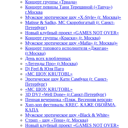
Концерт группы «Триада»
Концерт певицы Тани Терешиной («Tanya»)
г.Москва
Мужское эротическое шоу «X-Style» (г. Москва)»
Matissе & Sadko, MC Скоробогатый (г. Санкт-
Петербург)
Новый клубный проект «GAMES NOT OVER»
Концерт группы «Краски» (г. Москва)
Мужское эротическое шоу «Mafia» (г. Москва)»
Концерт топового исполнителя «Джиган»
(г.Москва)
День всех влюбленных
«Легенды Про» (г.Москва)
Dj Feel & Юля Паго
«МС ШОУ. KRUTOBL»
Эротическое шоу Кати Самбуки (г. Санкт-
Петербург)
«МС ШОУ. KRUTOBL»
3D DVJ «Well Done» (г.Санкт-Петербург)
Пенная вечеринка «Пляж. Весенняя версия»
Хип-хоп фестиваль: KREC, КАЖЕ ОБОЙМА,
КАПА
Мужское эротическое шоу «Black & White»
Стрип – шоу «Тени» (г. Москва)
Новый клубный проект «GAMES NOT OVER»