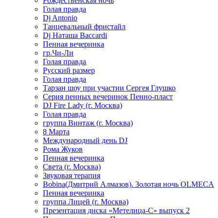
Рождественская ночь
Голая правда
Dj Antonio
Танцевальный фристайл
Dj Наташа Baccardi
Пенная вечеринка
гр.Чи-Ли
Голая правда
Русский размер
Голая правда
Тарзан шоу при участии Сергея Глушко
Серия пенных вечеринок Пенно-пласт
DJ Fire Lady (г. Москва)
Голая правда
группа Винтаж (г. Москва)
8 Марта
Международный день DJ
Рома Жуков
Пенная вечеринка
Света (г. Москва)
Звуковая терапия
Bobina(Дмитрий Алмазов). Золотая ночь OLMECA
Пенная вечеринка
группа Лицей (г. Москва)
Презентация диска «Метелица-С» выпуск 2