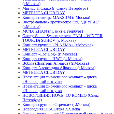
(г.Москва)
Матисс & Садко (г. Санкт-Петербург)
METELICA CLUB DAY
Концерт певицы МАКSИМ (г.Москва)
Экстремально - эротическое шоу "ДРУГИЕ"
(г.Москва)
МС/DJ ZHAN (г.Санкт-Петербург)
Garage Sound System presents FALL - WINTER
TOUR, Dj SUHOV (г. Москва)
Концерт группы «PLAZMA» (г.Москва)
METELICA CLUB DAY
Концерт «Loc Dog» (г. Москва)
Концерт группы ILWT (г. Москва)
Bobina (Дмитрий Алмазов) (г.Москва)
Концерт Александра Айвазова (г.Москва)
METELICA CLUB DAY
Презентация фирменного компакт – диска
«Новогодний выпуск»
Презентация фирменного компакт – диска
«Новогодний выпуск»
НОВОГОДНЯЯ НОЧЬ - DJ ROMEO (Санкт-
Петербург)
Концерт группы «Стрелки» (г.Москва)
Новогодняя DISCOтека ХХ века
Рождественская ночь! Специальный гость – Антон