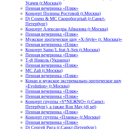
Усачев (г.Москва))
Пенная вечеринка «Пляж»
Концерт Полины Ростовой (г.Москва)
Dj Cosmo & МС Скоробогатый (г.Санкт-
Петербург)
Концерт Александра Айвазова (г.Москва)
Пенная вечеринка «Пляж»
Мужское эротическое шоу «X-Style» (г. Москва)»
Пенная вечеринка «Пляж»
Концерт Samo`L feat A-Sen (г.Москва)
Пенная вечеринка «Пляж»
Т-dj Николь (Украина)
Пенная вечеринка «Пляж»
МС Zali (г.Москва)
Пенная вечеринка «Пляж»
Конан и мужское экстремально-эротическое шоу
«Evolution» (г.Москва)
Пенная вечеринка «Пляж»
Пенная вечеринка «Пляж»
Концерт группы «S*NEЖNO» (г.Санкт-
Петербург), а также Ron May (dj set)
Пенная вечеринка «Пляж»
Концерт группы «Планка» (г.Москва)
Пенная вечеринка «Пляж»
Dj Сергей Рига (г.Санкт-Петербург)