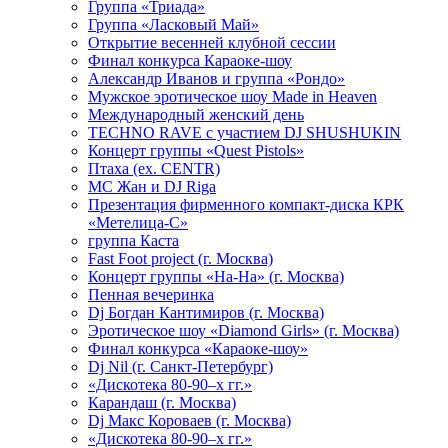
Группа «Триада»
Группа «Ласковый Май»
Открытие весенней клубной сессии
Финал конкурса Караоке-шоу
Александр Иванов и группа «Рондо»
Мужское эротическое шоу Made in Heaven
Международный женский день
TECHNO RAVE с участием DJ SHUSHUKIN
Концерт группы «Quest Pistols»
Птаха (ex. CENTR)
МС Жан и DJ Riga
Презентация фирменного компакт-диска КРК
«Метелица-С»
группа Каста
Fast Foot project (г. Москва)
Концерт группы «На-На» (г. Москва)
Пенная вечеринка
Dj Богдан Кантимиров (г. Москва)
Эротическое шоу «Diamond Girls» (г. Москва)
Финал конкурса «Караоке-шоу»
Dj Nil (г. Санкт-Петербург)
«Дискотека 80-90–х гг.»
Карандаш (г. Москва)
Dj Макс Короваев (г. Москва)
«Дискотека 80-90–х гг.»