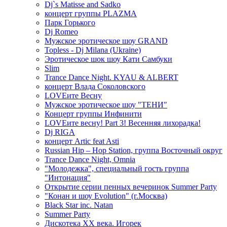
Dj`s Matisse and Sadko
концерт группы PLAZMA
Парк Горького
Dj Romeo
Мужское эротическое шоу GRAND
Topless - Dj Milana (Ukraine)
Эротическое шок шоу Кати Самбуки
Slim
Trance Dance Night. KYAU & ALBERT
концерт Влада Соколовского
LOVEите Весну
Мужское эротическое шоу "ТЕНИ"
Концерт группы Инфинити
LOVEите весну! Part 3! Весенняя лихорадка!
Dj RIGA
концерт Artic feat Asti
Russian Hip – Hop Station, группа Восточный округ
Trance Dance Night, Omnia
"Молодежка", специальный гость группа
"Интонация"
Открытие серии пенных вечеринок Summer Party
"Конан и шоу Evolution" (г.Москва)
Black Star inc. Natan
Summer Party
Дискотека ХХ века. Игорек