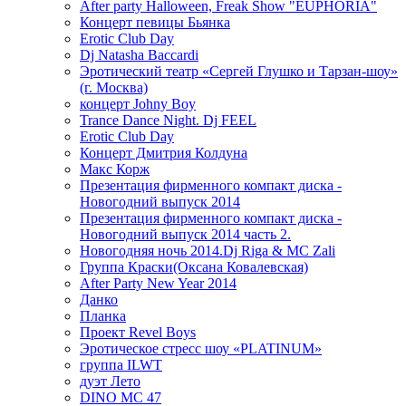
After party Halloween, Freak Show "EUPHORIA"
Концерт певицы Бьянка
Erotic Club Day
Dj Natasha Baccardi
Эротический театр «Сергей Глушко и Тарзан-шоу»
(г. Москва)
концерт Johny Boy
Trance Dance Night. Dj FEEL
Erotic Club Day
Концерт Дмитрия Колдуна
Макс Корж
Презентация фирменного компакт диска -
Новогодний выпуск 2014
Презентация фирменного компакт диска -
Новогодний выпуск 2014 часть 2.
Новогодняя ночь 2014.Dj Riga & MC Zali
Группа Краски(Оксана Ковалевская)
After Party New Year 2014
Данко
Планка
Проект Revel Boys
Эротическое стресс шоу «PLATINUM»
группа ILWT
дуэт Лето
DINO MC 47