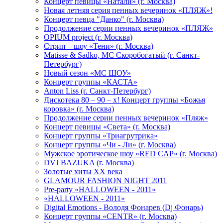
Концерт певицы «Натали» (г. Москва)
Новая летняя серия пенных вечеринок «ПЛЯЖ»!
Концерт певца "Данко" (г. Москва)
Продолжение серии пенных вечеринок «ПЛЯЖ»
OPIUM project (г. Москва)
Стрип – шоу «Тени» (г. Москва)
Matissе & Sadko, MC Скоробогатый (г. Санкт-
Петербург)
Новый сезон «МС ШОУ»
Концерт группы «КАСТА»
Anton Liss (г. Санкт-Петербург)
Дискотека 80 – 90 – х! Концерт группы «Божья
коровка» (г. Москва)
Продолжение серии пенных вечеринок «Пляж»
Концерт певицы «Света» (г. Москва)
Концерт группы «Триагрутрика»
Концерт группы «Чи - Ли» (г. Москва)
Мужское эротическое шоу «RED CAP» (г. Москва)
DVJ BAZUKA (г. Москва)
Золотые хиты XX века
GLAMOUR FASHION NIGHT 2011
Pre-party «HALLOWEEN - 2011»
«HALLOWEEN - 2011»
Digital Emotions - Володя Фонарев (Dj Фонарь)
Концерт группы «CENTR» (г. Москва)