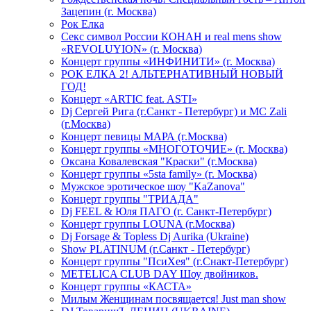
Зацепин (г. Москва)
Рок Елка
Секс символ России КОНАН и real mens show
«REVOLUYION» (г. Москва)
Концерт группы «ИНФИНИТИ» (г. Москва)
РОК ЕЛКА 2! АЛЬТЕРНАТИВНЫЙ НОВЫЙ
ГОД!
Концерт «ARTIC feat. ASTI»
Dj Сергей Рига (г.Санкт - Петербург) и MC Zali
(г.Москва)
Концерт певицы МАРА (г.Москва)
Концерт группы «МНОГОТОЧИЕ» (г. Москва)
Оксана Ковалевская "Краски" (г.Москва)
Концерт группы «5sta family» (г. Москва)
Мужское эротическое шоу "KaZanova"
Концерт группы "ТРИАДА"
Dj FEEL & Юля ПАГО (г. Санкт-Петербург)
Концерт группы LOUNA (г.Москва)
Dj Forsage & Topless Dj Aurika (Ukraine)
Show PLATINUM (г.Санкт - Петербург)
Концерт группы "ПсиХея" (г.Снакт-Петербург)
METELICA CLUB DAY Шоу двойников.
Концерт группы «КАСТА»
Милым Женщинам посвящается! Just man show