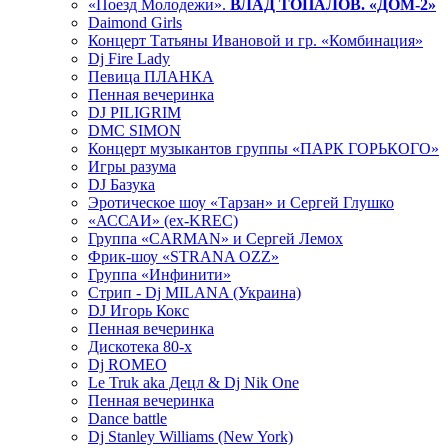
«Поезд Молодежи».
ВЛАД ТОПАЛОВ. «ДОМ-2»
Daimond Girls
Концерт Татьяны Ивановой и гр. «Комбинация»
Dj Fire Lady
Певица ПЛАНКА
Пенная вечеринка
DJ PILIGRIM
DMC SIMON
Концерт музыкантов группы «ПАРК ГОРЬКОГО»
Игры разума
DJ Базука
Эротическое шоу «Тарзан» и Сергей Глушко
«АССАИ» (ex-KREC)
Группа «CARMAN» и Сергей Лемох
Фрик-шоу «STRANA OZZ»
Группа «Инфинити»
Стрип - Dj MILANA (Украина)
DJ Игорь Кокс
Пенная вечеринка
Дискотека 80-х
Dj ROMEO
Le Truk aka Децл & Dj Nik One
Пенная вечеринка
Dance battle
Dj Stanley Williams (New York)