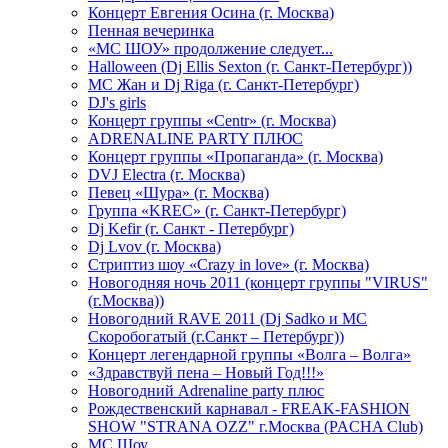
Концерт Евгения Осина (г. Москва)
Пенная вечеринка
«МС ШОУ» продолжение следует...
Halloween (Dj Ellis Sexton (г. Санкт-Петербург))
МС Жан и Dj Riga (г. Санкт-Петербург)
DJ's girls
Концерт группы «Centr» (г. Москва)
ADRENALINE PARTY ПЛЮС
Концерт группы «Пропаганда» (г. Москва)
DVJ Electra (г. Москва)
Певец «Шура» (г. Москва)
Группа «KREC» (г. Санкт-Петербург)
Dj Kefir (г. Санкт - Петербург)
Dj Lvov (г. Москва)
Стриптиз шоу «Crazy in love» (г. Москва)
Новогодняя ночь 2011 (концерт группы "VIRUS"
(г.Москва))
Новогодний RAVE 2011 (Dj Sadko и MC
Скоробогатый (г.Санкт – Петербург))
Концерт легендарной группы «Волга – Волга»
«Здравствуй пена – Новый Год!!!»
Новогодний Adrenaline party плюс
Рождественский карнавал - FREAK-FASHION
SHOW "STRANA OZZ" г.Москва (PACHA Club)
MC Шоу