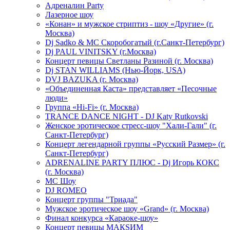
Адреналин Party
Лазерное шоу
«Конан» и мужское стриптиз - шоу «Другие» (г.
Москва)
Dj Sadko & МС Скоробогатый (г.Санкт-Петербург)
Dj PAUL VINITSKY (г.Москва)
Концерт певицы Светланы Разиной (г. Москва)
Dj STAN WILLIAMS (Нью-Йорк, USA)
DVJ BAZUKA (г. Москва)
«Объединенная Каста» представляет «Песочные
люди»
Группа «Hi-Fi» (г. Москва)
TRANCE DANCE NIGHT - DJ Katy Rutkovski
Женское эротическое стресс-шоу "Хали-Гали" (г.
Санкт-Петербург)
Концерт легендарной группы «Русский Размер» (г.
Санкт-Петербург)
ADRENALINE PARTY ПЛЮС - Dj Игорь КОКС
(г. Москва)
MC Шоу
DJ ROMEO
Концерт группы "Триада"
Мужское эротическое шоу «Grand» (г. Москва)
Финал конкурса «Караоке-шоу»
Концерт певицы МАКSИМ