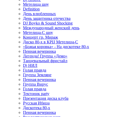
Метелица шоу
Definition
День влюбленных
День защитника отечества
DJ Boyko & Sound Shocking
Международный женский день
Метелица-С шоу
Концерт гр. Мираж
Диско 80-х в КРЦ Метелица-С
«Божья коровка» - На дискотеке 80-х
Пенная вечеринка
Легенда! Группа «Демо»
Танцевальный фристайл
Dj НИЛ
Голая правда
Группа Земляне
Пенная вечеринка
Группа Вирус
Голая правда
Тектоник party
Презентация диска клуба
Русская Ибица
Дискотека 80-х
Пенная вечеринка