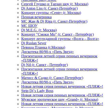
Сергей Глушко и Тарзан шоу (г. Москва)
Dj Anton Liss (г. Санкт-Петербург)
Концерт группы «Centr» (г. Москва)
Пенная вечерника
МС Жан & Dj Riga (г. Санкт-Петербург)
МС ШОУ
Dj M.E.G. (г. Москва)
Концерт "Смоки Мо" (г. Санкт - Петербург)
Концерт легендарной группы «Волга – Волга»
Dj Ruslan Sever
Певица Планка (г.Москва)
Дискотека 80/90-х «Пять Звезд»
Презентация летней серии пенных вечеринок
«ПЛЯЖ»!
Dj Nil (г. Санкт - Петербург)
Презентация летней серии пенных вечеринок
«ПЛЯЖ»!
Матисс & Садко (г. Санкт-Петербург)
Дискотека 80/90-х «Пять Звезд»
Новая летняя серия пенных вечеринок «ПЛЯЖ»!
Strip Dj`s Lady Boss
Новая летняя серия пенных вечеринок «ПЛЯЖ»!
Мужское эротическое шоу «Grand» (г. Москва)
Новая летняя серия пенных вечеринок «ПЛЯЖ»!