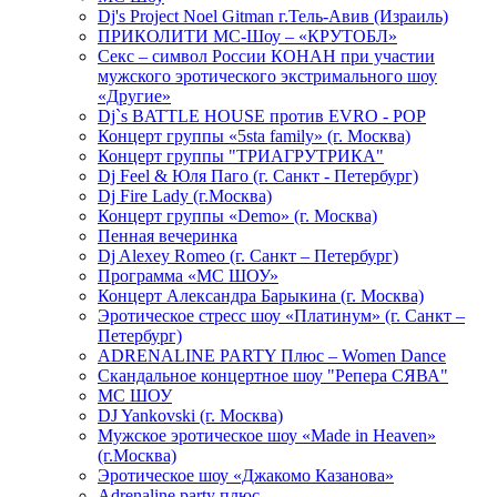
Dj's Project Noel Gitman г.Тель-Авив (Израиль)
ПРИКОЛИТИ МС-Шоу – «КРУТОБЛ»
Секс – символ России КОНАН при участии
мужского эротического экстримального шоу
«Другие»
Dj`s BATTLE HOUSE против EVRO - POP
Концерт группы «5sta family» (г. Москва)
Концерт группы "ТРИАГРУТРИКА"
Dj Feel & Юля Паго (г. Санкт - Петербург)
Dj Fire Lady (г.Москва)
Концерт группы «Demo» (г. Москва)
Пенная вечеринка
Dj Alexey Romeo (г. Санкт – Петербург)
Программа «МС ШОУ»
Концерт Александра Барыкина (г. Москва)
Эротическое стресс шоу «Платинум» (г. Санкт –
Петербург)
ADRENALINE PARTY Плюс – Women Dance
Скандальное концертное шоу "Репера СЯВА"
МС ШОУ
DJ Yankovski (г. Москва)
Мужское эротическое шоу «Made in Heaven»
(г.Москва)
Эротическое шоу «Джакомо Казанова»
Adrenaline party плюс