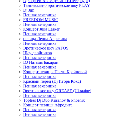
Dj Сергей RIGA (г.Санкт-Петербург)
Танцевально-эротическое шоу PLAY
Dj Jim
Пенная вечеринка
FREEDOM MUSIC
Пенная вечеринка
Концерт Julia Lasker
Пенная вечеринка
певица Леона Аврелина
Пенная вечеринка
Эротическое шоу PAFOS
Шоу двойников
Пенная вечеринка
DJ Наташа Бакарди
Пенная вечеринка
Концерт певицы Насти Крайновой
Пенная вечеринка
Красный перец (Dj Игорь Кокс)
Пенная вечеринка
Эротическое шоу GREASE (Ukraaine)
Пенная вечеринка
Topless Dj Duo Kirsanov & Phoenix
Концерт певицы Афродита
Пенная вечеринка
Пенная вечеринка