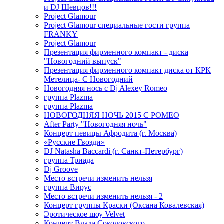
и DJ Шевцов!!!
Project Glamour
Project Glamour специальные гости группа
FRANKY
Project Glamour
Презентация фирменного компакт - диска
"Новогодний выпуск"
Презентация фирменного компакт диска от КРК
Метелица- С Новогодний
Новогодняя нось с Dj Alexey Romeo
группа Plazma
группа Plazma
НОВОГОДНЯЯ НОЧЬ 2015 C РОМЕО
After Party "Новогодняя ночь"
Концерт певицы Афродита (г. Москва)
«Русские Гвозди»
DJ Natasha Baccardi (г. Санкт-Петербург)
группа Триада
Dj Groove
Место встречи изменить нельзя
группа Вирус
Место встречи изменить нельзя - 2
Концерт группы Краски (Оксана Ковалевская)
Эротическое шоу Velvet
Концерт Влада Соколовского