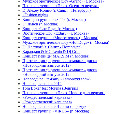
Мужское эротическое шоу «Grand» (г. Москва)
Пенная вечеринка «Пляж. Осенняя версия»
Dj Alexey Romeo (г. Санкт - Петербург)
«Fashion night»
Концерт группы «23:45» (г. Москва)
Dj Львов (г. Москва)
Концерт «Loc Dog» (г. Москва)
Эротическое шоу «Extasy» (г. Москва)
Концерт группы «Многоточие» (г. Москва)
Мужское эротическое шоу «Hot Dogs» (г. Москва)
Dj Цветкоff (г. Санкт - Петербург)
Карандаш & МС Lenin & Dj Grim
Концерт певицы МАКSIМ (г. Москва)
Презентация фирменного компакт – диска
«Новогодний выпуск 2012»
Презентация фирменного компакт – диска
«Новогодний выпуск 2012»
Новогоднее Pre-Party «Zamorozki show»
Новогодняя ночь 2012
Tom Boxer feat Morena (Венгрия)
Пенная вечеринка «Пляж. Новогодняя версия»
«Рождественский карнавал»
«Рождественский карнавал»
Новогодняя ночь 2012 «по-старому»
Концерт группы «VIRUS» (г. Москва)