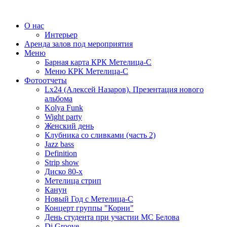
О нас
Интерьер
Аренда залов под мероприятия
Меню
Барная карта КРК Метелица-С
Меню КРК Метелица-С
Фотоотчеты
Lx24 (Алексей Назаров). Презентация нового
альбома
Kolya Funk
Wight party
Женский день
Клубника со сливками (часть 2)
Jazz bass
Definition
Strip show
Диско 80-х
Метелица стрип
Канун
Новый Год с Метелица-С
Концерт группы "Корни"
День студента при участии МС Белова
Dj Groove