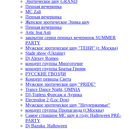
Эротическое шоу GRAND
Пенная вечеринка
MC Zali
Пенная вечеринка
Женское эротическое Эрика шоу
Пенная вечеринка
Artic feat Asti
закрытие серии пенных вечеринок SUMMER
PARTY
Мужское эротическое шоу "ТЕНИ" (г. Москва)
Slade show (Ukraine)
Dj Alexey Romeo
концерт группы Многоточие
концерт группы Братья Гримм
РУССКИЕ ГВОЗДИ
Концерт певицы Света
Мужское эротическое шоу "PRIDE"
Trance Dance Night, OMNIA
DJ-Topless Форсаж и Аурика
Electrodog 2 (Loc Dog)
Мужское эротическое шоу "Неудержимые"
концерт группы Пропаганда (г.Москва)
Самое страшное МС шоу в году. Halloween PRE-
PARTY
Dj Bazuka_Halloween