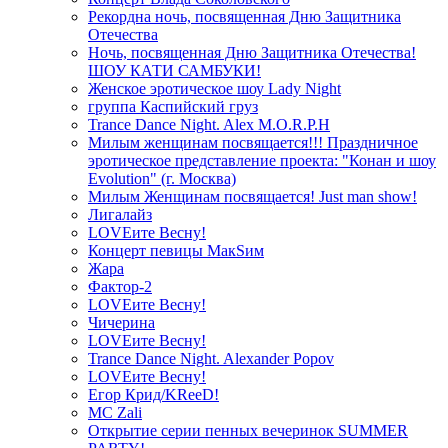
Рекордна ночь, посвященная Дню Защитника
Отечества
Ночь, посвященная Дню Защитника Отечества!
ШОУ КАТИ САМБУКИ!
Женское эротическое шоу Lady Night
группа Каспийский груз
Trance Dance Night. Alex M.O.R.P.H
Милым женщинам посвящается!!! Праздничное
эротическое представление проекта: "Конан и шоу
Evolution" (г. Москва)
Милым Женщинам посвящается! Just man show!
Лигалайз
LOVEите Весну!
Концерт певицы МакSим
Жара
Фактор-2
LOVEите Весну!
Чичерина
LOVEите Весну!
Trance Dance Night. Alexander Popov
LOVEите Весну!
Егор Крид/KReeD!
MC Zali
Открытие серии пенных вечеринок SUMMER