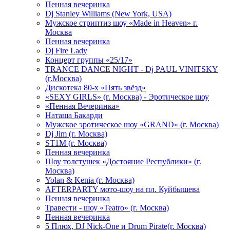
Пенная вечеринка
Dj Stanley Williams (New York, USA)
Мужское стриптиз шоу «Made in Heaven» г.
Москва
Пенная вечеринка
Dj Fire Lady
Концерт группы «25/17»
TRANCE DANCE NIGHT - Dj PAUL VINITSKY
(г.Москва)
Дискотека 80-х «Пять звёзд»
«SEXY GIRLS» (г. Москва) - Эротическое шоу
«Пенная Вечеринка»
Hаташа Бакарди
Мужское эротическое шоу «GRAND» (г. Москва)
Dj Jim (г. Москва)
ST1M (г. Москва)
Пенная вечеринка
Шоу толстушек «Достояние Республики» (г.
Москва)
Yolan & Kenia (г. Москва)
AFTERPARTY мото-шоу на пл. Куйбышева
Пенная вечеринка
Травести - шоу «Teatro» (г. Москва)
Пенная вечеринка
5 Плюх, DJ Nick-One и Drum Pirate(г. Москва)