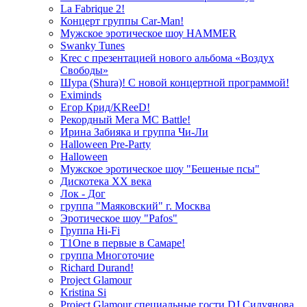
La Fabrique 2!
Концерт группы Car-Man!
Мужское эротическое шоу HAMMER
Swanky Tunes
Krec с презентацией нового альбома «Воздух
Свободы»
Шура (Shura)! С новой концертной программой!
Eximinds
Егор Крид/KReeD!
Рекордный Мега МС Battle!
Ирина Забияка и группа Чи-Ли
Halloween Pre-Party
Halloween
Мужское эротическое шоу "Бешеные псы"
Дискотека ХХ века
Лок - Дог
группа "Маяковский" г. Москва
Эротическое шоу "Pafos"
Группа Hi-Fi
T1One в первые в Самаре!
группа Многоточие
Richard Durand!
Project Glamour
Kristina Si
Project Glamour специальные гости DJ Силуянова