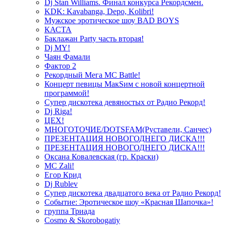
Dj Stan Williams. Финал конкурса Рекордсмен.
KDK: Kavabanga, Depo, Kolibri!
Мужское эротическое шоу BAD BOYS
КАСТА
Баклажан Party часть вторая!
Dj MY!
Чаян Фамали
Фактор 2
Рекордный Мега МС Battle!
Концерт певицы МакSим с новой концертной
программой!
Супер дискотека девяностых от Радио Рекорд!
Dj Riga!
ЦЕХ!
МНОГОТОЧИЕ/DOTSFAM(Руставели, Санчес)
ПРЕЗЕНТАЦИЯ НОВОГОДНЕГО ДИСКА!!!
ПРЕЗЕНТАЦИЯ НОВОГОДНЕГО ДИСКА!!!
Оксана Ковалевская (гр. Краски)
MC Zali!
Егор Крид
Dj Rublev
Супер дискотека двадцатого века от Радио Рекорд!
Событие: Эротическое шоу «Красная Шапочка»!
группа Триада
Cosmo & Skorobogatiy