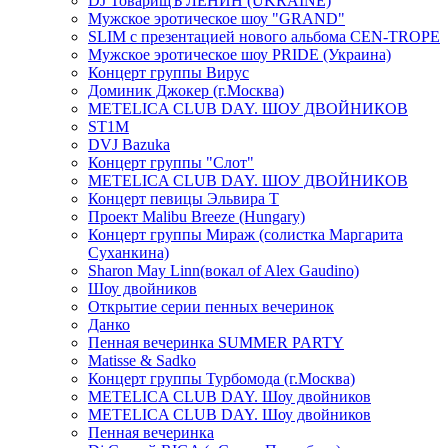
DJ ТоварищЪ ЛЕНИН (UKRAINE)
Мужское эротическое шоу "GRAND"
SLIM с презентацией нового альбома CEN-TROPE
Мужское эротическое шоу PRIDE (Украина)
Концерт группы Вирус
Доминик Джокер (г.Москва)
METELICA CLUB DAY. ШОУ ДВОЙНИКОВ
ST1M
DVJ Bazuka
Концерт группы "Слот"
METELICA CLUB DAY. ШОУ ДВОЙНИКОВ
Концерт певицы Эльвира Т
Проект Malibu Breeze (Hungary)
Концерт группы Мираж (солистка Маргарита
Суханкина)
Sharon May Linn(вокал of Alex Gaudino)
Шоу двойников
Открытие серии пенных вечеринок
Данко
Пенная вечеринка SUMMER PARTY
Matisse & Sadko
Концерт группы Турбомода (г.Москва)
METELICA CLUB DAY. Шоу двойников
METELICA CLUB DAY. Шоу двойников
Пенная вечеринка