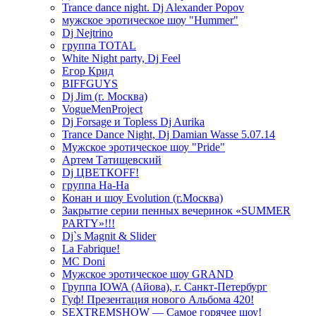
Trance dance night. Dj Alexander Popov
мужское эротическое шоу "Hummer"
Dj Nejtrino
группа TOTAL
White Night party, Dj Feel
Егор Крид
BIFFGUYS
Dj Jim (г. Москва)
VogueMenProject
Dj Forsage и Topless Dj Aurika
Trance Dance Night, Dj Damian Wasse 5.07.14
Мужское эротическое шоу "Pride"
Артем Татищевский
Dj ЦВЕТКOFF!
группа На-На
Конан и шоу Evolution (г.Москва)
Закрытие серии пенных вечеринок «SUMMER
PARTY»!!!
Dj`s Magnit & Slider
La Fabrique!
MC Doni
Мужское эротическое шоу GRAND
Группа IOWA (Айова), г. Санкт-Петербург
Гуф! Презентация нового Альбома 420!
SEXTREMSHOW — Самое горячее шоу!