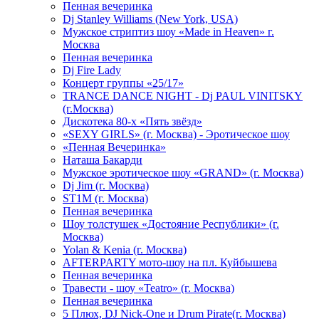
Пенная вечеринка
Dj Stanley Williams (New York, USA)
Мужское стриптиз шоу «Made in Heaven» г.
Москва
Пенная вечеринка
Dj Fire Lady
Концерт группы «25/17»
TRANCE DANCE NIGHT - Dj PAUL VINITSKY
(г.Москва)
Дискотека 80-х «Пять звёзд»
«SEXY GIRLS» (г. Москва) - Эротическое шоу
«Пенная Вечеринка»
Hаташа Бакарди
Мужское эротическое шоу «GRAND» (г. Москва)
Dj Jim (г. Москва)
ST1M (г. Москва)
Пенная вечеринка
Шоу толстушек «Достояние Республики» (г.
Москва)
Yolan & Kenia (г. Москва)
AFTERPARTY мото-шоу на пл. Куйбышева
Пенная вечеринка
Травести - шоу «Teatro» (г. Москва)
Пенная вечеринка
5 Плюх, DJ Nick-One и Drum Pirate(г. Москва)