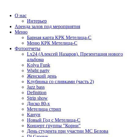
О нас
Интерьер
Аренда залов под мероприятия
Меню
Барная карта КРК Метелица-С
Меню КРК Метелица-С
Фотоотчеты
Lx24 (Алексей Назаров). Презентация нового
альбома
Kolya Funk
Wight party
Женский день
Клубника со сливками (часть 2)
Jazz bass
Definition
Strip show
Диско 80-х
Метелица стрип
Канун
Новый Год с Метелица-С
Концерт группы "Корни"
День студента при участии МС Белова
Dj Groove