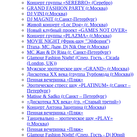
Концерт группы «SEREBRO» (Серебро)
GRAND FASHION PARTY (г.Москва)
DJ VINI (г.Москва)
DJ MAGNIT (г.Санкт-Петербург)
Живой концерт «Loc Dog» (г. Москва)
Новый клубный проект «GAMES NOT OVER»
Концерт группы «PLAZMA» (г.Москва)
MOVIE NIGHT (Фрик-шоу "Эйфория")
Птаха, МС Дым, Dj Nik One (г.Москва)
МС Жан & Dj Riga (г. Санкт-Петербург)
Glamour Fashion Night! (Спец. Гость - Cicada
(London, UK))
Мужское эротическое шоу «GRAND» (г.Москва)
Дискотека XX века (группа Турбомода (г.Москва))
Пенная вечеринка «Пляж»
Эротическое стресс шоу «PLATINUM» (г.Санкт –
Петербург)
Matisse & Sadko (г.Санкт – Петербург)
«Дискотека ХХ века» (гр. «Старый третий»)
Концерт Антона Зацепина (г.Москва)
Пенная вечеринка «Пляж»
Танцевально – эротическое шоу «PLAY»
(г.Москва)
Пенная вечеринка «Пляж»
Glamour Fashion Night! (Спец. Гость - Dj Юрий