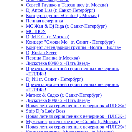
Сергей Глушко и Тарзан шоу (г. Москва)
Dj Anton Liss (г. Санкт-Петербург)
Концерт группы «Centr» (г. Москва)
Пенная вечерника
МС Жан & Dj Riga (г. Санкт-Петербург)
МС ШОУ
Dj M.E.G. (г. Москва)
Концерт "Смоки Мо" (г. Санкт - Петербург)
Концерт легендарной группы «Волга – Волга»
Dj Ruslan Sever
Певица Планка (г.Москва)
Дискотека 80/90-х «Пять Звезд»
Презентация летней серии пенных вечеринок
«ПЛЯЖ»!
Dj Nil (г. Санкт - Петербург)
Презентация летней серии пенных вечеринок
«ПЛЯЖ»!
Матисс & Садко (г. Санкт-Петербург)
Дискотека 80/90-х «Пять Звезд»
Новая летняя серия пенных вечеринок «ПЛЯЖ»!
Strip Dj`s Lady Boss
Новая летняя серия пенных вечеринок «ПЛЯЖ»!
Мужское эротическое шоу «Grand» (г. Москва)
Новая летняя серия пенных вечеринок «ПЛЯЖ»!