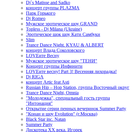
Dj`s Matisse and Sadko
концерт группы PLAZMA
Парк Горького
Dj Romeo
Мужское эротическое шоу GRAND
Topless - Dj Milana (Ukraine)
Эротическое шок шоу Кати Самбуки
Slim
Trance Dance Night. KYAU & ALBERT
концерт Влада Соколовского
LOVEите Весну
Мужское эротическое шоу "ТЕНИ"
Концерт группы Инфинити
LOVEите весну! Part 3! Весенняя лихорадка!
Dj RIGA
концерт Artic feat Asti
Russian Hip – Hop Station, группа Восточный округ
Trance Dance Night, Omnia
"Молодежка", специальный гость группа
"Интонация"
Открытие серии пенных вечеринок Summer Party
"Конан и шоу Evolution" (г.Москва)
Black Star inc. Natan
Summer Party
Дискотека ХХ века. Игорек