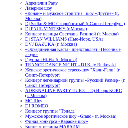
Адреналин Party
Лазерное шоу
«Конан» и мужское стриптиз - шоу «Другие» (г.
Москва)
Dj Sadko & МС Скоробогатый (г.Санкт-Петербург)
Dj PAUL VINITSKY (г.Москва)
Концерт певицы Светланы Разиной (г. Москва)
Dj STAN WILLIAMS (Нью-Йорк, USA)
DVJ BAZUKA (г. Москва)
«Объединенная Каста» представляет «Песочные
люди»
Группа «Hi-Fi» (г. Москва)
TRANCE DANCE NIGHT - DJ Katy Rutkovski
Женское эротическое стресс-шоу "Хали-Гали" (г.
Санкт-Петербург)
Концерт легендарной группы «Русский Размер» (г.
Санкт-Петербург)
ADRENALINE PARTY ПЛЮС - Dj Игорь КОКС
(г. Москва)
MC Шоу
DJ ROMEO
Концерт группы "Триада"
Мужское эротическое шоу «Grand» (г. Москва)
Финал конкурса «Караоке-шоу»
Концерт певицы МАКSИМ