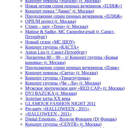
Концерт певицы «Натали» (г. Москва)
Новая летняя серия пенных вечеринок «ПЛЯЖ»!
Концерт певца "Данко" (г. Москва)
Продолжение серии пенных вечеринок «ПЛЯЖ»
OPIUM project (г. Москва)
Стрип – шоу «Тени» (г. Москва)
Matissе & Sadko, MC Скоробогатый (г. Санкт-
Петербург)
Новый сезон «МС ШОУ»
Концерт группы «КАСТА»
Anton Liss (г. Санкт-Петербург)
Дискотека 80 – 90 – х! Концерт группы «Божья
коровка» (г. Москва)
Продолжение серии пенных вечеринок «Пляж»
Концерт певицы «Света» (г. Москва)
Концерт группы «Триагрутрика»
Концерт группы «Чи - Ли» (г. Москва)
Мужское эротическое шоу «RED CAP» (г. Москва)
DVJ BAZUKA (г. Москва)
Золотые хиты XX века
GLAMOUR FASHION NIGHT 2011
Pre-party «HALLOWEEN - 2011»
«HALLOWEEN - 2011»
Digital Emotions - Володя Фонарев (Dj Фонарь)
Концерт группы «CENTR» (г. Москва)