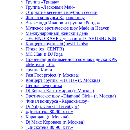
Группа «Триада»
Группа «Ласковый Май»
Открытие весенней клубной сессии
Финал конкурса Караоке-шоу
Александр Иванов и группа «Рондо»
Мужское эротическое шоу Made in Heaven
Международный женский день
TECHNO RAVE с участием DJ SHUSHUKIN
Концерт группы «Quest Pistols»
Птаха (ex. CENTR)
МС Жан и DJ Riga
Презентация фирменного компакт-диска КРК
«Метелица-С»
группа Каста
Fast Foot project (г. Москва)
Концерт группы «На-На» (г. Москва)
Пенная вечеринка
Dj Богдан Кантимиров (г. Москва)
Эротическое шоу «Diamond Girls» (г. Москва)
Финал конкурса «Караоке-шоу»
Dj Nil (г. Санкт-Петербург)
«Дискотека 80-90–х гг.»
Карандаш (г. Москва)
Dj Макс Короваев (г. Москва)
«Дискотека 80-90–х гг.»