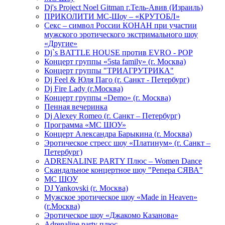
Dj's Project Noel Gitman г.Тель-Авив (Израиль)
ПРИКОЛИТИ МС-Шоу – «КРУТОБЛ»
Секс – символ России КОНАН при участии
мужского эротического экстримального шоу
«Другие»
Dj`s BATTLE HOUSE против EVRO - POP
Концерт группы «5sta family» (г. Москва)
Концерт группы "ТРИАГРУТРИКА"
Dj Feel & Юля Паго (г. Санкт - Петербург)
Dj Fire Lady (г.Москва)
Концерт группы «Demo» (г. Москва)
Пенная вечеринка
Dj Alexey Romeo (г. Санкт – Петербург)
Программа «МС ШОУ»
Концерт Александра Барыкина (г. Москва)
Эротическое стресс шоу «Платинум» (г. Санкт –
Петербург)
ADRENALINE PARTY Плюс – Women Dance
Скандальное концертное шоу "Репера СЯВА"
МС ШОУ
DJ Yankovski (г. Москва)
Мужское эротическое шоу «Made in Heaven»
(г.Москва)
Эротическое шоу «Джакомо Казанова»
Adrenaline party плюс