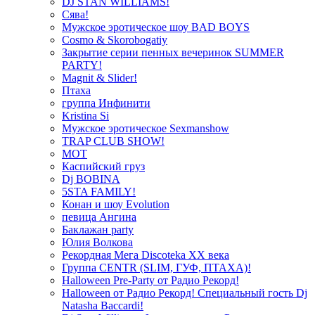
DJ STAN WILLIAMS!
Сява!
Мужское эротическое шоу BAD BOYS
Cosmo & Skorobogatiy
Закрытие серии пенных вечеринок SUMMER
PARTY!
Magnit & Slider!
Птаха
группа Инфинити
Kristina Si
Мужское эротическое Sexmanshow
TRAP CLUB SHOW!
МОТ
Каспийский груз
Dj BOBINA
5STA FAMILY!
Конан и шоу Evolution
певица Ангина
Баклажан party
Юлия Волкова
Рекордная Мега Discoteka XX века
Группа CENTR (SLIM, ГУФ, ПТАХА)!
Halloween Pre-Party от Радио Рекорд!
Halloween от Радио Рекорд! Специальный гость Dj
Natasha Baccardi!