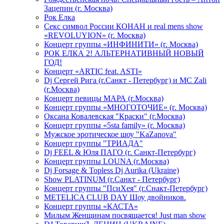
Зацепин (г. Москва)
Рок Елка
Секс символ России КОНАН и real mens show
«REVOLUYION» (г. Москва)
Концерт группы «ИНФИНИТИ» (г. Москва)
РОК ЕЛКА 2! АЛЬТЕРНАТИВНЫЙ НОВЫЙ
ГОД!
Концерт «ARTIC feat. ASTI»
Dj Сергей Рига (г.Санкт - Петербург) и MC Zali
(г.Москва)
Концерт певицы МАРА (г.Москва)
Концерт группы «МНОГОТОЧИЕ» (г. Москва)
Оксана Ковалевская "Краски" (г.Москва)
Концерт группы «5sta family» (г. Москва)
Мужское эротическое шоу "KaZanova"
Концерт группы "ТРИАДА"
Dj FEEL & Юля ПАГО (г. Санкт-Петербург)
Концерт группы LOUNA (г.Москва)
Dj Forsage & Topless Dj Aurika (Ukraine)
Show PLATINUM (г.Санкт - Петербург)
Концерт группы "ПсиХея" (г.Снакт-Петербург)
METELICA CLUB DAY Шоу двойников.
Концерт группы «КАСТА»
Милым Женщинам посвящается! Just man show