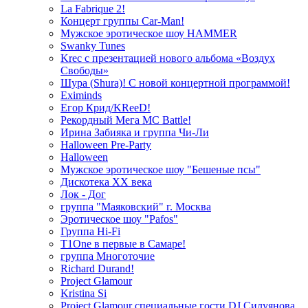
La Fabrique 2!
Концерт группы Car-Man!
Мужское эротическое шоу HAMMER
Swanky Tunes
Krec с презентацией нового альбома «Воздух
Свободы»
Шура (Shura)! С новой концертной программой!
Eximinds
Егор Крид/KReeD!
Рекордный Мега МС Battle!
Ирина Забияка и группа Чи-Ли
Halloween Pre-Party
Halloween
Мужское эротическое шоу "Бешеные псы"
Дискотека ХХ века
Лок - Дог
группа "Маяковский" г. Москва
Эротическое шоу "Pafos"
Группа Hi-Fi
T1One в первые в Самаре!
группа Многоточие
Richard Durand!
Project Glamour
Kristina Si
Project Glamour специальные гости DJ Силуянова