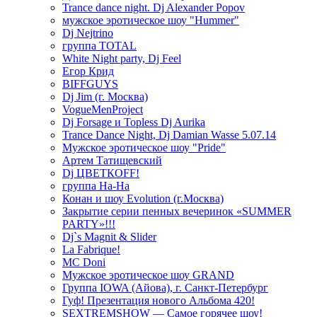
Trance dance night. Dj Alexander Popov
мужское эротическое шоу "Hummer"
Dj Nejtrino
группа TOTAL
White Night party, Dj Feel
Егор Крид
BIFFGUYS
Dj Jim (г. Москва)
VogueMenProject
Dj Forsage и Topless Dj Aurika
Trance Dance Night, Dj Damian Wasse 5.07.14
Мужское эротическое шоу "Pride"
Артем Татищевский
Dj ЦВЕТКOFF!
группа На-На
Конан и шоу Evolution (г.Москва)
Закрытие серии пенных вечеринок «SUMMER
PARTY»!!!
Dj`s Magnit & Slider
La Fabrique!
MC Doni
Мужское эротическое шоу GRAND
Группа IOWA (Айова), г. Санкт-Петербург
Гуф! Презентация нового Альбома 420!
SEXTREMSHOW — Самое горячее шоу!