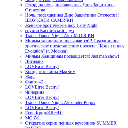
Рекордна ночь, посвященная Дню Защитника
Отечества
Ночь, посвященная Дню Защитника Отечества!
ШОУ КАТИ САМБУКИ!
Женское эротическое шоу Lady Night
группа Каспийский груз
Trance Dance Night. Alex M.O.R.P.H
Милым женщинам посвящается!!! Праздничное
эротическое представление проекта: "Конан и шоу
Evolution" (г. Москва)
Милым Женщинам посвящается! Just man show!
Лигалайз
LOVEите Весну!
Концерт певицы МакSим
Жара
Фактор-2
LOVEите Весну!
Чичерина
LOVEите Весну!
Trance Dance Night. Alexander Popov
LOVEите Весну!
Егор Крид/KReeD!
MC Zali
Открытие серии пенных вечеринок SUMMER