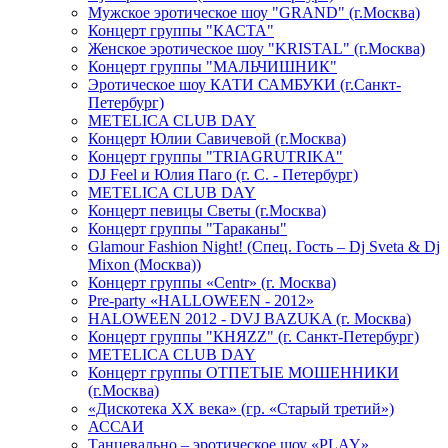
Мужское эротическое шоу "GRAND" (г.Москва)
Концерт группы "КАСТА"
Женское эротическое шоу "KRISTAL" (г.Москва)
Концерт группы "МАЛЬЧИШНИК"
Эротическое шоу КАТИ САМБУКИ (г.Санкт-
Петербург)
METELICA CLUB DAY
Концерт Юлии Савичевой (г.Москва)
Концерт группы "TRIAGRUTRIKA"
DJ Feel и Юлия Паго (г. С. - Петербург)
METELICA CLUB DAY
Концерт певицы Светы (г.Москва)
Концерт группы "Тараканы"
Glamour Fashion Night! (Спец. Гость – Dj Sveta & Dj
Mixon (Москва))
Концерт группы «Centr» (г. Москва)
Pre-party «HALLOWEEN - 2012»
HALOWEEN 2012 - DVJ BAZUKA (г. Москва)
Концерт группы "КНЯZZ" (г. Санкт-Петербург)
METELICA CLUB DAY
Концерт группы ОТПЕТЫЕ МОШЕННИКИ
(г.Москва)
«Дискотека ХХ века» (гр. «Старый третий»)
АССАИ
Танцевально – эротическое шоу «PLAY»