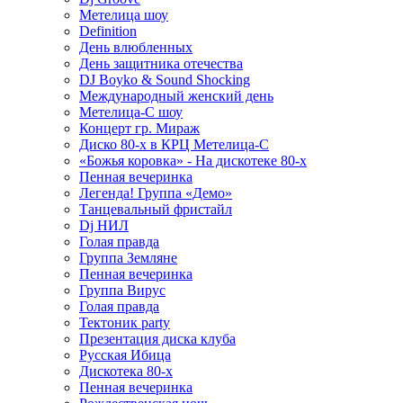
Метелица шоу
Definition
День влюбленных
День защитника отечества
DJ Boyko & Sound Shocking
Международный женский день
Метелица-С шоу
Концерт гр. Мираж
Диско 80-х в КРЦ Метелица-С
«Божья коровка» - На дискотеке 80-х
Пенная вечеринка
Легенда! Группа «Демо»
Танцевальный фристайл
Dj НИЛ
Голая правда
Группа Земляне
Пенная вечеринка
Группа Вирус
Голая правда
Тектоник party
Презентация диска клуба
Русская Ибица
Дискотека 80-х
Пенная вечеринка