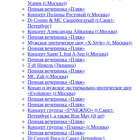
Усачев (г.Москва))
Пенная вечеринка «Пляж»
Концерт Полины Ростовой (г.Москва)
Dj Cosmo & МС Скоробогатый (г.Санкт-
Петербург)
Концерт Александра Айвазова (г.Москва)
Пенная вечеринка «Пляж»
Мужское эротическое шоу «X-Style» (г. Москва)»
Пенная вечеринка «Пляж»
Концерт Samo`L feat A-Sen (г.Москва)
Пенная вечеринка «Пляж»
Т-dj Николь (Украина)
Пенная вечеринка «Пляж»
МС Zali (г.Москва)
Пенная вечеринка «Пляж»
Конан и мужское экстремально-эротическое шоу
«Evolution» (г.Москва)
Пенная вечеринка «Пляж»
Пенная вечеринка «Пляж»
Концерт группы «S*NEЖNO» (г.Санкт-
Петербург), а также Ron May (dj set)
Пенная вечеринка «Пляж»
Концерт группы «Планка» (г.Москва)
Пенная вечеринка «Пляж»
Dj Сергей Рига (г.Санкт-Петербург)