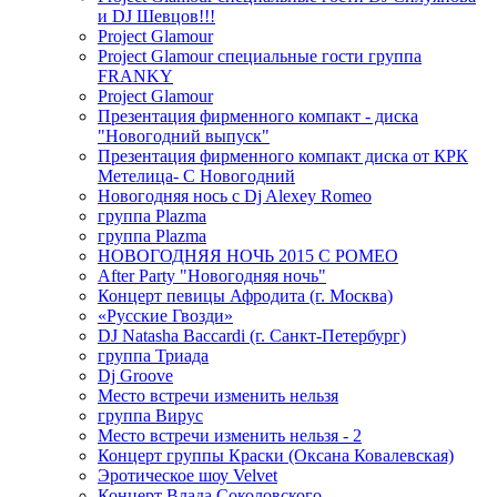
и DJ Шевцов!!!
Project Glamour
Project Glamour специальные гости группа
FRANKY
Project Glamour
Презентация фирменного компакт - диска
"Новогодний выпуск"
Презентация фирменного компакт диска от КРК
Метелица- С Новогодний
Новогодняя нось с Dj Alexey Romeo
группа Plazma
группа Plazma
НОВОГОДНЯЯ НОЧЬ 2015 C РОМЕО
After Party "Новогодняя ночь"
Концерт певицы Афродита (г. Москва)
«Русские Гвозди»
DJ Natasha Baccardi (г. Санкт-Петербург)
группа Триада
Dj Groove
Место встречи изменить нельзя
группа Вирус
Место встречи изменить нельзя - 2
Концерт группы Краски (Оксана Ковалевская)
Эротическое шоу Velvet
Концерт Влада Соколовского