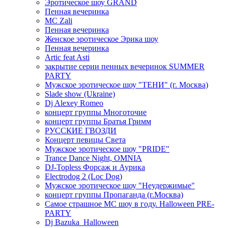
Эротическое шоу GRAND
Пенная вечеринка
MC Zali
Пенная вечеринка
Женское эротическое Эрика шоу
Пенная вечеринка
Artic feat Asti
закрытие серии пенных вечеринок SUMMER
PARTY
Мужское эротическое шоу "ТЕНИ" (г. Москва)
Slade show (Ukraine)
Dj Alexey Romeo
концерт группы Многоточие
концерт группы Братья Гримм
РУССКИЕ ГВОЗДИ
Концерт певицы Света
Мужское эротическое шоу "PRIDE"
Trance Dance Night, OMNIA
DJ-Topless Форсаж и Аурика
Electrodog 2 (Loc Dog)
Мужское эротическое шоу "Неудержимые"
концерт группы Пропаганда (г.Москва)
Самое страшное МС шоу в году. Halloween PRE-
PARTY
Dj Bazuka_Halloween