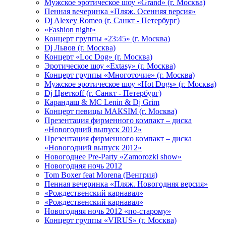
Мужское эротическое шоу «Grand» (г. Москва)
Пенная вечеринка «Пляж. Осенняя версия»
Dj Alexey Romeo (г. Санкт - Петербург)
«Fashion night»
Концерт группы «23:45» (г. Москва)
Dj Львов (г. Москва)
Концерт «Loc Dog» (г. Москва)
Эротическое шоу «Extasy» (г. Москва)
Концерт группы «Многоточие» (г. Москва)
Мужское эротическое шоу «Hot Dogs» (г. Москва)
Dj Цветкоff (г. Санкт - Петербург)
Карандаш & МС Lenin & Dj Grim
Концерт певицы МАКSIМ (г. Москва)
Презентация фирменного компакт – диска
«Новогодний выпуск 2012»
Презентация фирменного компакт – диска
«Новогодний выпуск 2012»
Новогоднее Pre-Party «Zamorozki show»
Новогодняя ночь 2012
Tom Boxer feat Morena (Венгрия)
Пенная вечеринка «Пляж. Новогодняя версия»
«Рождественский карнавал»
«Рождественский карнавал»
Новогодняя ночь 2012 «по-старому»
Концерт группы «VIRUS» (г. Москва)