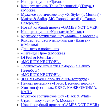
Концерт группы «Триада»
Концерт певицы Тани Терешиной («Tanya»)
г.Москва
Мужское эротическое шоу «X-Style» (г. Москва)»
Matissе & Sadko, MC Скоробогатый (г. Санкт-
Петербург)
Новый клубный проект «GAMES NOT OVER»
Концерт группы «Краски» (г. Москва)
Мужское эротическое шоу «Mafia» (г. Москва)»
Концерт топового исполнителя «Джиган»
(г.Москва)
День всех влюбленных
«Легенды Про» (г.Москва)
Dj Feel & Юля Паго
«МС ШОУ. KRUTOBL»
Эротическое шоу Кати Самбуки (г. Санкт-
Петербург)
«МС ШОУ. KRUTOBL»
3D DVJ «Well Done» (г.Санкт-Петербург)
Пенная вечеринка «Пляж. Весенняя версия»
Хип-хоп фестиваль: KREC, КАЖЕ ОБОЙМА,
КАПА
Мужское эротическое шоу «Black & White»
Стрип – шоу «Тени» (г. Москва)
Новый клубный проект «GAMES NOT OVER»