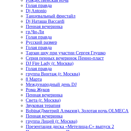
Рождественская ночь
Голая правда
Dj Antonio
Танцевальный фристайл
Dj Наташа Baccardi
Пенная вечеринка
гр.Чи-Ли
Голая правда
Русский размер
Голая правда
Тарзан шоу при участии Сергея Глушко
Серия пенных вечеринок Пенно-пласт
DJ Fire Lady (г. Москва)
Голая правда
группа Винтаж (г. Москва)
8 Марта
Международный день DJ
Рома Жуков
Пенная вечеринка
Света (г. Москва)
Звуковая терапия
Bobina(Дмитрий Алмазов). Золотая ночь OLMECA
Пенная вечеринка
группа Лицей (г. Москва)
Презентация диска «Метелица-С» выпуск 2