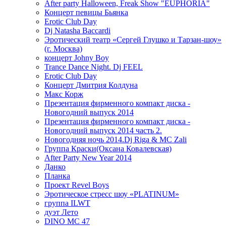
After party Halloween, Freak Show "EUPHORIA"
Концерт певицы Бьянка
Erotic Club Day
Dj Natasha Baccardi
Эротический театр «Сергей Глушко и Тарзан-шоу»
(г. Москва)
концерт Johny Boy
Trance Dance Night. Dj FEEL
Erotic Club Day
Концерт Дмитрия Колдуна
Макс Корж
Презентация фирменного компакт диска -
Новогодний выпуск 2014
Презентация фирменного компакт диска -
Новогодний выпуск 2014 часть 2.
Новогодняя ночь 2014.Dj Riga & MC Zali
Группа Краски(Оксана Ковалевская)
After Party New Year 2014
Данко
Планка
Проект Revel Boys
Эротическое стресс шоу «PLATINUM»
группа ILWT
дуэт Лето
DINO MC 47