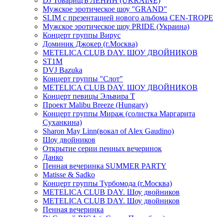
DJ ТоварищЪ ЛЕНИН (UKRAINE)
Мужское эротическое шоу "GRAND"
SLIM с презентацией нового альбома CEN-TROPE
Мужское эротическое шоу PRIDE (Украина)
Концерт группы Вирус
Доминик Джокер (г.Москва)
METELICA CLUB DAY. ШОУ ДВОЙНИКОВ
ST1M
DVJ Bazuka
Концерт группы "Слот"
METELICA CLUB DAY. ШОУ ДВОЙНИКОВ
Концерт певицы Эльвира Т
Проект Malibu Breeze (Hungary)
Концерт группы Мираж (солистка Маргарита
Суханкина)
Sharon May Linn(вокал of Alex Gaudino)
Шоу двойников
Открытие серии пенных вечеринок
Данко
Пенная вечеринка SUMMER PARTY
Matisse & Sadko
Концерт группы Турбомода (г.Москва)
METELICA CLUB DAY. Шоу двойников
METELICA CLUB DAY. Шоу двойников
Пенная вечеринка