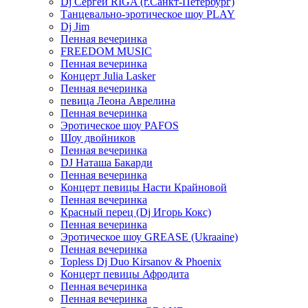
Dj Сергей RIGA (г.Санкт-Петербург)
Танцевально-эротическое шоу PLAY
Dj Jim
Пенная вечеринка
FREEDOM MUSIC
Пенная вечеринка
Концерт Julia Lasker
Пенная вечеринка
певица Леона Аврелина
Пенная вечеринка
Эротическое шоу PAFOS
Шоу двойников
Пенная вечеринка
DJ Наташа Бакарди
Пенная вечеринка
Концерт певицы Насти Крайновой
Пенная вечеринка
Красный перец (Dj Игорь Кокс)
Пенная вечеринка
Эротическое шоу GREASE (Ukraaine)
Пенная вечеринка
Topless Dj Duo Kirsanov & Phoenix
Концерт певицы Афродита
Пенная вечеринка
Пенная вечеринка