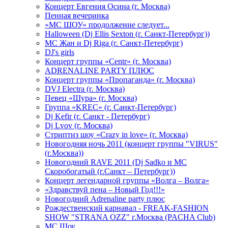
Концерт Евгения Осина (г. Москва)
Пенная вечеринка
«МС ШОУ» продолжение следует...
Halloween (Dj Ellis Sexton (г. Санкт-Петербург))
МС Жан и Dj Riga (г. Санкт-Петербург)
DJ's girls
Концерт группы «Centr» (г. Москва)
ADRENALINE PARTY ПЛЮС
Концерт группы «Пропаганда» (г. Москва)
DVJ Electra (г. Москва)
Певец «Шура» (г. Москва)
Группа «KREC» (г. Санкт-Петербург)
Dj Kefir (г. Санкт - Петербург)
Dj Lvov (г. Москва)
Стриптиз шоу «Crazy in love» (г. Москва)
Новогодняя ночь 2011 (концерт группы "VIRUS"
(г.Москва))
Новогодний RAVE 2011 (Dj Sadko и MC
Скоробогатый (г.Санкт – Петербург))
Концерт легендарной группы «Волга – Волга»
«Здравствуй пена – Новый Год!!!»
Новогодний Adrenaline party плюс
Рождественский карнавал - FREAK-FASHION
SHOW "STRANA OZZ" г.Москва (PACHA Club)
MC Шоу