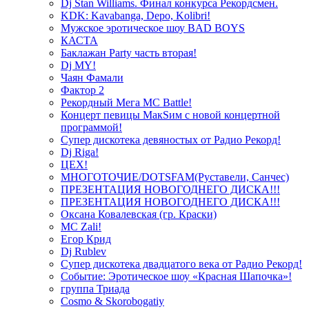
Dj Stan Williams. Финал конкурса Рекордсмен.
KDK: Kavabanga, Depo, Kolibri!
Мужское эротическое шоу BAD BOYS
КАСТА
Баклажан Party часть вторая!
Dj MY!
Чаян Фамали
Фактор 2
Рекордный Мега МС Battle!
Концерт певицы МакSим с новой концертной
программой!
Супер дискотека девяностых от Радио Рекорд!
Dj Riga!
ЦЕХ!
МНОГОТОЧИЕ/DOTSFAM(Руставели, Санчес)
ПРЕЗЕНТАЦИЯ НОВОГОДНЕГО ДИСКА!!!
ПРЕЗЕНТАЦИЯ НОВОГОДНЕГО ДИСКА!!!
Оксана Ковалевская (гр. Краски)
MC Zali!
Егор Крид
Dj Rublev
Супер дискотека двадцатого века от Радио Рекорд!
Событие: Эротическое шоу «Красная Шапочка»!
группа Триада
Cosmo & Skorobogatiy