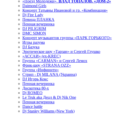
«Поезд Молодежи».
ВЛАД ТОПАЛОВ. «ДОМ-2»
Daimond Girls
Концерт Татьяны Ивановой и гр. «Комбинация»
Dj Fire Lady
Певица ПЛАНКА
Пенная вечеринка
DJ PILIGRIM
DMC SIMON
Концерт музыкантов группы «ПАРК ГОРЬКОГО»
Игры разума
DJ Базука
Эротическое шоу «Тарзан» и Сергей Глушко
«АССАИ» (ex-KREC)
Группа «CARMAN» и Сергей Лемох
Фрик-шоу «STRANA OZZ»
Группа «Инфинити»
Стрип - Dj MILANA (Украина)
DJ Игорь Кокс
Пенная вечеринка
Дискотека 80-х
Dj ROMEO
Le Truk aka Децл & Dj Nik One
Пенная вечеринка
Dance battle
Dj Stanley Williams (New York)