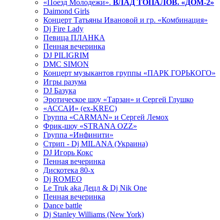
«Поезд Молодежи».
ВЛАД ТОПАЛОВ. «ДОМ-2»
Daimond Girls
Концерт Татьяны Ивановой и гр. «Комбинация»
Dj Fire Lady
Певица ПЛАНКА
Пенная вечеринка
DJ PILIGRIM
DMC SIMON
Концерт музыкантов группы «ПАРК ГОРЬКОГО»
Игры разума
DJ Базука
Эротическое шоу «Тарзан» и Сергей Глушко
«АССАИ» (ex-KREC)
Группа «CARMAN» и Сергей Лемох
Фрик-шоу «STRANA OZZ»
Группа «Инфинити»
Стрип - Dj MILANA (Украина)
DJ Игорь Кокс
Пенная вечеринка
Дискотека 80-х
Dj ROMEO
Le Truk aka Децл & Dj Nik One
Пенная вечеринка
Dance battle
Dj Stanley Williams (New York)