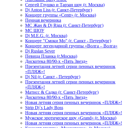
Сергей Глушко и Тарзан шоу (г. Москва)
Dj Anton Liss (г. Санкт-Петербург)
Концерт группы «Centr» (г. Москва)
Пенная вечерника
МС Жан & Dj Riga (г. Санкт-Петербург)
МС ШОУ
Dj M.E.G. (г. Москва)
Концерт "Смоки Мо" (г. Санкт - Петербург)
Концерт легендарной группы «Волга – Волга»
Dj Ruslan Sever
Певица Планка (г.Москва)
Дискотека 80/90-х «Пять Звезд»
Презентация летней серии пенных вечеринок
«ПЛЯЖ»!
Dj Nil (г. Санкт - Петербург)
Презентация летней серии пенных вечеринок
«ПЛЯЖ»!
Матисс & Садко (г. Санкт-Петербург)
Дискотека 80/90-х «Пять Звезд»
Новая летняя серия пенных вечеринок «ПЛЯЖ»!
Strip Dj`s Lady Boss
Новая летняя серия пенных вечеринок «ПЛЯЖ»!
Мужское эротическое шоу «Grand» (г. Москва)
Новая летняя серия пенных вечеринок «ПЛЯЖ»!