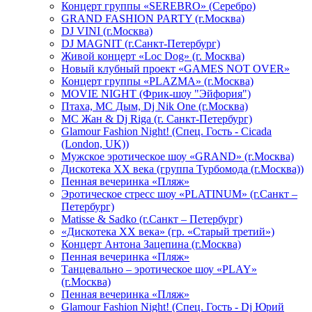
Концерт группы «SEREBRO» (Серебро)
GRAND FASHION PARTY (г.Москва)
DJ VINI (г.Москва)
DJ MAGNIT (г.Санкт-Петербург)
Живой концерт «Loc Dog» (г. Москва)
Новый клубный проект «GAMES NOT OVER»
Концерт группы «PLAZMA» (г.Москва)
MOVIE NIGHT (Фрик-шоу "Эйфория")
Птаха, МС Дым, Dj Nik One (г.Москва)
МС Жан & Dj Riga (г. Санкт-Петербург)
Glamour Fashion Night! (Спец. Гость - Cicada
(London, UK))
Мужское эротическое шоу «GRAND» (г.Москва)
Дискотека XX века (группа Турбомода (г.Москва))
Пенная вечеринка «Пляж»
Эротическое стресс шоу «PLATINUM» (г.Санкт –
Петербург)
Matisse & Sadko (г.Санкт – Петербург)
«Дискотека ХХ века» (гр. «Старый третий»)
Концерт Антона Зацепина (г.Москва)
Пенная вечеринка «Пляж»
Танцевально – эротическое шоу «PLAY»
(г.Москва)
Пенная вечеринка «Пляж»
Glamour Fashion Night! (Спец. Гость - Dj Юрий