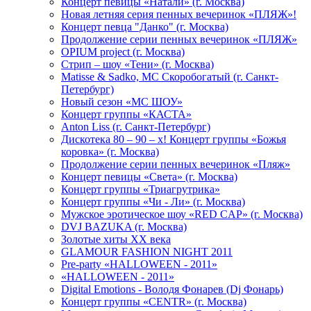
Концерт певицы «Натали» (г. Москва)
Новая летняя серия пенных вечеринок «ПЛЯЖ»!
Концерт певца "Данко" (г. Москва)
Продолжение серии пенных вечеринок «ПЛЯЖ»
OPIUM project (г. Москва)
Стрип – шоу «Тени» (г. Москва)
Matissе & Sadko, MC Скоробогатый (г. Санкт-
Петербург)
Новый сезон «МС ШОУ»
Концерт группы «КАСТА»
Anton Liss (г. Санкт-Петербург)
Дискотека 80 – 90 – х! Концерт группы «Божья
коровка» (г. Москва)
Продолжение серии пенных вечеринок «Пляж»
Концерт певицы «Света» (г. Москва)
Концерт группы «Триагрутрика»
Концерт группы «Чи - Ли» (г. Москва)
Мужское эротическое шоу «RED CAP» (г. Москва)
DVJ BAZUKA (г. Москва)
Золотые хиты XX века
GLAMOUR FASHION NIGHT 2011
Pre-party «HALLOWEEN - 2011»
«HALLOWEEN - 2011»
Digital Emotions - Володя Фонарев (Dj Фонарь)
Концерт группы «CENTR» (г. Москва)