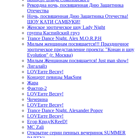
Рекордна ночь, посвященная Дню Защитника
Отечества
Ночь, посвященная Дню Защитника Отечества!
ШОУ КАТИ САМБУКИ!
Женское эротическое шоу Lady Night
группа Каспийский груз
Trance Dance Night. Alex M.O.R.P.H
Милым женщинам посвящается!!! Праздничное
эротическое представление проекта: "Конан и шоу
Evolution" (г. Москва)
Милым Женщинам посвящается! Just man show!
Лигалайз
LOVEите Весну!
Концерт певицы МакSим
Жара
Фактор-2
LOVEите Весну!
Чичерина
LOVEите Весну!
Trance Dance Night. Alexander Popov
LOVEите Весну!
Егор Крид/KReeD!
MC Zali
Открытие серии пенных вечеринок SUMMER