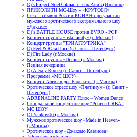
Dj's Project Noel Gitman г.Тель-Авив (Израиль)
ПРИКОЛИТИ МС-Шоу – «КРУТОБЛ»
Секс – символ России КОНАН при участии
мужского эротического экстримального шоу
«Другие»
Dj`s BATTLE HOUSE против EVRO - POP
Концерт группы «5sta family» (г. Москва)
Концерт группы "ТРИАГРУТРИКА"
Dj Feel & Юля Паго (г. Санкт - Петербург)
Dj Fire Lady (г.Москва)
Концерт группы «Demo» (г. Москва)
Пенная вечеринка
Dj Alexey Romeo (г. Санкт – Петербург)
Программа «МС ШОУ»
Концерт Александра Барыкина (г. Москва)
Эротическое стресс шоу «Платинум» (г. Санкт –
Петербург)
ADRENALINE PARTY Плюс – Women Dance
Скандальное концертное шоу "Репера СЯВА"
МС ШОУ
DJ Yankovski (г. Москва)
Мужское эротическое шоу «Made in Heaven»
(г.Москва)
Эротическое шоу «Джакомо Казанова»
Adrenaline party плюс