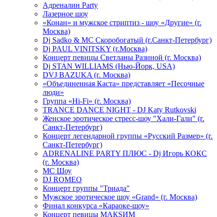
Адреналин Party
Лазерное шоу
«Конан» и мужское стриптиз - шоу «Другие» (г.
Москва)
Dj Sadko & МС Скоробогатый (г.Санкт-Петербург)
Dj PAUL VINITSKY (г.Москва)
Концерт певицы Светланы Разиной (г. Москва)
Dj STAN WILLIAMS (Нью-Йорк, USA)
DVJ BAZUKA (г. Москва)
«Объединенная Каста» представляет «Песочные
люди»
Группа «Hi-Fi» (г. Москва)
TRANCE DANCE NIGHT - DJ Katy Rutkovski
Женское эротическое стресс-шоу "Хали-Гали" (г.
Санкт-Петербург)
Концерт легендарной группы «Русский Размер» (г.
Санкт-Петербург)
ADRENALINE PARTY ПЛЮС - Dj Игорь КОКС
(г. Москва)
MC Шоу
DJ ROMEO
Концерт группы "Триада"
Мужское эротическое шоу «Grand» (г. Москва)
Финал конкурса «Караоке-шоу»
Концерт певицы МАКSИМ