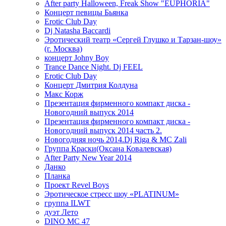
After party Halloween, Freak Show "EUPHORIA"
Концерт певицы Бьянка
Erotic Club Day
Dj Natasha Baccardi
Эротический театр «Сергей Глушко и Тарзан-шоу»
(г. Москва)
концерт Johny Boy
Trance Dance Night. Dj FEEL
Erotic Club Day
Концерт Дмитрия Колдуна
Макс Корж
Презентация фирменного компакт диска -
Новогодний выпуск 2014
Презентация фирменного компакт диска -
Новогодний выпуск 2014 часть 2.
Новогодняя ночь 2014.Dj Riga & MC Zali
Группа Краски(Оксана Ковалевская)
After Party New Year 2014
Данко
Планка
Проект Revel Boys
Эротическое стресс шоу «PLATINUM»
группа ILWT
дуэт Лето
DINO MC 47