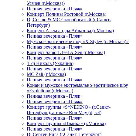
Усачев (г.Москва))
Пенная вечеринка «Пляж»
Концерт Полины Ростовой (г.Москва)
Dj Cosmo & МС Скоробогатый (г.Санкт-
Петербург)
Концерт Александра Айвазова (г.Москва)
Пенная вечеринка «Пляж»
Мужское эротическое шоу «X-Style» (г. Москва)»
Пенная вечеринка «Пляж»
Концерт Samo`L feat A-Sen (г.Москва)
Пенная вечеринка «Пляж»
Т-dj Николь (Украина)
Пенная вечеринка «Пляж»
МС Zali (г.Москва)
Пенная вечеринка «Пляж»
Конан и мужское экстремально-эротическое шоу
«Evolution» (г.Москва)
Пенная вечеринка «Пляж»
Пенная вечеринка «Пляж»
Концерт группы «S*NEЖNO» (г.Санкт-
Петербург), а также Ron May (dj set)
Пенная вечеринка «Пляж»
Концерт группы «Планка» (г.Москва)
Пенная вечеринка «Пляж»
Dj Сергей Рига (г.Санкт-Петербург)