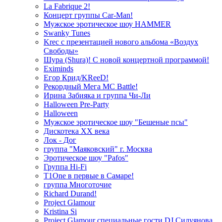
La Fabrique 2!
Концерт группы Car-Man!
Мужское эротическое шоу HAMMER
Swanky Tunes
Krec с презентацией нового альбома «Воздух
Свободы»
Шура (Shura)! С новой концертной программой!
Eximinds
Егор Крид/KReeD!
Рекордный Мега МС Battle!
Ирина Забияка и группа Чи-Ли
Halloween Pre-Party
Halloween
Мужское эротическое шоу "Бешеные псы"
Дискотека ХХ века
Лок - Дог
группа "Маяковский" г. Москва
Эротическое шоу "Pafos"
Группа Hi-Fi
T1One в первые в Самаре!
группа Многоточие
Richard Durand!
Project Glamour
Kristina Si
Project Glamour специальные гости DJ Силуянова