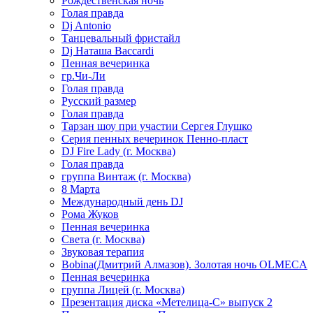
Рождественская ночь
Голая правда
Dj Antonio
Танцевальный фристайл
Dj Наташа Baccardi
Пенная вечеринка
гр.Чи-Ли
Голая правда
Русский размер
Голая правда
Тарзан шоу при участии Сергея Глушко
Серия пенных вечеринок Пенно-пласт
DJ Fire Lady (г. Москва)
Голая правда
группа Винтаж (г. Москва)
8 Марта
Международный день DJ
Рома Жуков
Пенная вечеринка
Света (г. Москва)
Звуковая терапия
Bobina(Дмитрий Алмазов). Золотая ночь OLMECA
Пенная вечеринка
группа Лицей (г. Москва)
Презентация диска «Метелица-С» выпуск 2