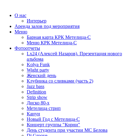
О нас
Интерьер
Аренда залов под мероприятия
Меню
Барная карта КРК Метелица-С
Меню КРК Метелица-С
Фотоотчеты
Lx24 (Алексей Назаров). Презентация нового
альбома
Kolya Funk
Wight party
Женский день
Клубника со сливками (часть 2)
Jazz bass
Definition
Strip show
Диско 80-х
Метелица стрип
Канун
Новый Год с Метелица-С
Концерт группы "Корни"
День студента при участии МС Белова
Dj Groove