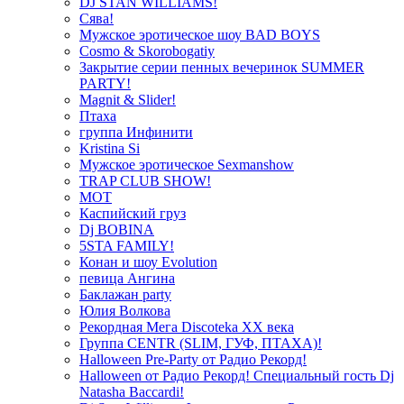
DJ STAN WILLIAMS!
Сява!
Мужское эротическое шоу BAD BOYS
Cosmo & Skorobogatiy
Закрытие серии пенных вечеринок SUMMER
PARTY!
Magnit & Slider!
Птаха
группа Инфинити
Kristina Si
Мужское эротическое Sexmanshow
TRAP CLUB SHOW!
МОТ
Каспийский груз
Dj BOBINA
5STA FAMILY!
Конан и шоу Evolution
певица Ангина
Баклажан party
Юлия Волкова
Рекордная Мега Discoteka XX века
Группа CENTR (SLIM, ГУФ, ПТАХА)!
Halloween Pre-Party от Радио Рекорд!
Halloween от Радио Рекорд! Специальный гость Dj
Natasha Baccardi!