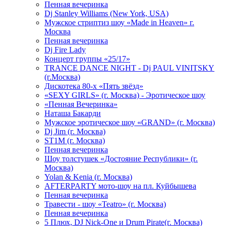
Пенная вечеринка
Dj Stanley Williams (New York, USA)
Мужское стриптиз шоу «Made in Heaven» г.
Москва
Пенная вечеринка
Dj Fire Lady
Концерт группы «25/17»
TRANCE DANCE NIGHT - Dj PAUL VINITSKY
(г.Москва)
Дискотека 80-х «Пять звёзд»
«SEXY GIRLS» (г. Москва) - Эротическое шоу
«Пенная Вечеринка»
Hаташа Бакарди
Мужское эротическое шоу «GRAND» (г. Москва)
Dj Jim (г. Москва)
ST1M (г. Москва)
Пенная вечеринка
Шоу толстушек «Достояние Республики» (г.
Москва)
Yolan & Kenia (г. Москва)
AFTERPARTY мото-шоу на пл. Куйбышева
Пенная вечеринка
Травести - шоу «Teatro» (г. Москва)
Пенная вечеринка
5 Плюх, DJ Nick-One и Drum Pirate(г. Москва)