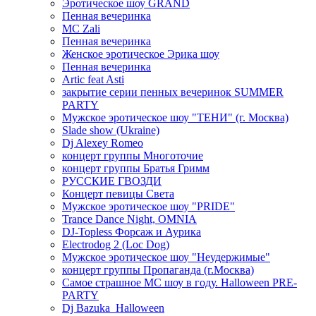
Эротическое шоу GRAND
Пенная вечеринка
MC Zali
Пенная вечеринка
Женское эротическое Эрика шоу
Пенная вечеринка
Artic feat Asti
закрытие серии пенных вечеринок SUMMER
PARTY
Мужское эротическое шоу "ТЕНИ" (г. Москва)
Slade show (Ukraine)
Dj Alexey Romeo
концерт группы Многоточие
концерт группы Братья Гримм
РУССКИЕ ГВОЗДИ
Концерт певицы Света
Мужское эротическое шоу "PRIDE"
Trance Dance Night, OMNIA
DJ-Topless Форсаж и Аурика
Electrodog 2 (Loc Dog)
Мужское эротическое шоу "Неудержимые"
концерт группы Пропаганда (г.Москва)
Самое страшное МС шоу в году. Halloween PRE-
PARTY
Dj Bazuka_Halloween