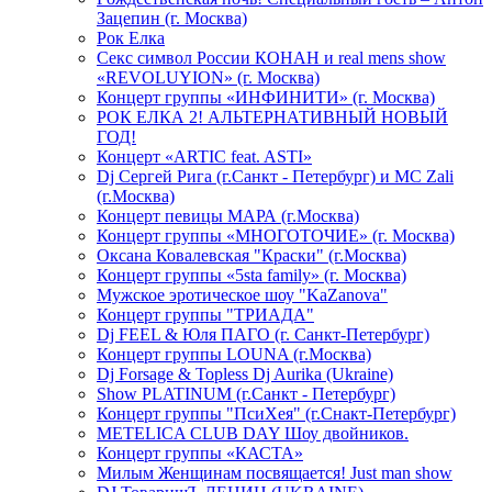
Зацепин (г. Москва)
Рок Елка
Секс символ России КОНАН и real mens show
«REVOLUYION» (г. Москва)
Концерт группы «ИНФИНИТИ» (г. Москва)
РОК ЕЛКА 2! АЛЬТЕРНАТИВНЫЙ НОВЫЙ
ГОД!
Концерт «ARTIC feat. ASTI»
Dj Сергей Рига (г.Санкт - Петербург) и MC Zali
(г.Москва)
Концерт певицы МАРА (г.Москва)
Концерт группы «МНОГОТОЧИЕ» (г. Москва)
Оксана Ковалевская "Краски" (г.Москва)
Концерт группы «5sta family» (г. Москва)
Мужское эротическое шоу "KaZanova"
Концерт группы "ТРИАДА"
Dj FEEL & Юля ПАГО (г. Санкт-Петербург)
Концерт группы LOUNA (г.Москва)
Dj Forsage & Topless Dj Aurika (Ukraine)
Show PLATINUM (г.Санкт - Петербург)
Концерт группы "ПсиХея" (г.Снакт-Петербург)
METELICA CLUB DAY Шоу двойников.
Концерт группы «КАСТА»
Милым Женщинам посвящается! Just man show