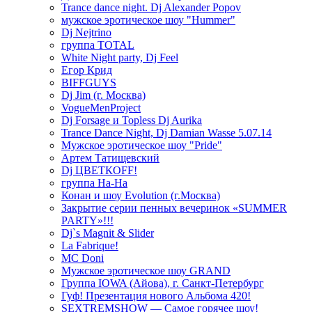
Trance dance night. Dj Alexander Popov
мужское эротическое шоу "Hummer"
Dj Nejtrino
группа TOTAL
White Night party, Dj Feel
Егор Крид
BIFFGUYS
Dj Jim (г. Москва)
VogueMenProject
Dj Forsage и Topless Dj Aurika
Trance Dance Night, Dj Damian Wasse 5.07.14
Мужское эротическое шоу "Pride"
Артем Татищевский
Dj ЦВЕТКOFF!
группа На-На
Конан и шоу Evolution (г.Москва)
Закрытие серии пенных вечеринок «SUMMER
PARTY»!!!
Dj`s Magnit & Slider
La Fabrique!
MC Doni
Мужское эротическое шоу GRAND
Группа IOWA (Айова), г. Санкт-Петербург
Гуф! Презентация нового Альбома 420!
SEXTREMSHOW — Самое горячее шоу!