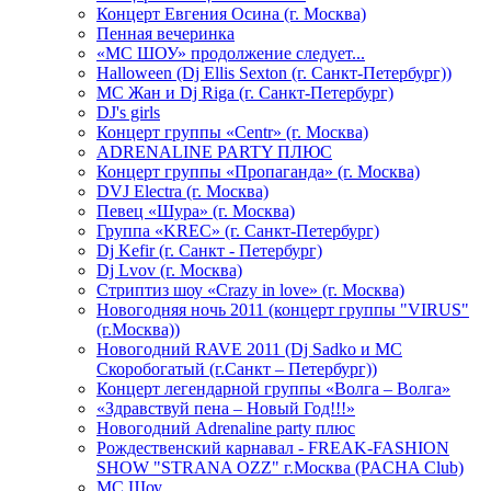
Концерт Евгения Осина (г. Москва)
Пенная вечеринка
«МС ШОУ» продолжение следует...
Halloween (Dj Ellis Sexton (г. Санкт-Петербург))
МС Жан и Dj Riga (г. Санкт-Петербург)
DJ's girls
Концерт группы «Centr» (г. Москва)
ADRENALINE PARTY ПЛЮС
Концерт группы «Пропаганда» (г. Москва)
DVJ Electra (г. Москва)
Певец «Шура» (г. Москва)
Группа «KREC» (г. Санкт-Петербург)
Dj Kefir (г. Санкт - Петербург)
Dj Lvov (г. Москва)
Стриптиз шоу «Crazy in love» (г. Москва)
Новогодняя ночь 2011 (концерт группы "VIRUS"
(г.Москва))
Новогодний RAVE 2011 (Dj Sadko и MC
Скоробогатый (г.Санкт – Петербург))
Концерт легендарной группы «Волга – Волга»
«Здравствуй пена – Новый Год!!!»
Новогодний Adrenaline party плюс
Рождественский карнавал - FREAK-FASHION
SHOW "STRANA OZZ" г.Москва (PACHA Club)
MC Шоу