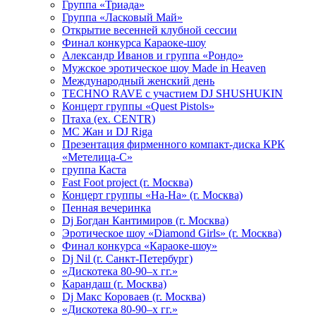
Группа «Триада»
Группа «Ласковый Май»
Открытие весенней клубной сессии
Финал конкурса Караоке-шоу
Александр Иванов и группа «Рондо»
Мужское эротическое шоу Made in Heaven
Международный женский день
TECHNO RAVE с участием DJ SHUSHUKIN
Концерт группы «Quest Pistols»
Птаха (ex. CENTR)
МС Жан и DJ Riga
Презентация фирменного компакт-диска КРК
«Метелица-С»
группа Каста
Fast Foot project (г. Москва)
Концерт группы «На-На» (г. Москва)
Пенная вечеринка
Dj Богдан Кантимиров (г. Москва)
Эротическое шоу «Diamond Girls» (г. Москва)
Финал конкурса «Караоке-шоу»
Dj Nil (г. Санкт-Петербург)
«Дискотека 80-90–х гг.»
Карандаш (г. Москва)
Dj Макс Короваев (г. Москва)
«Дискотека 80-90–х гг.»