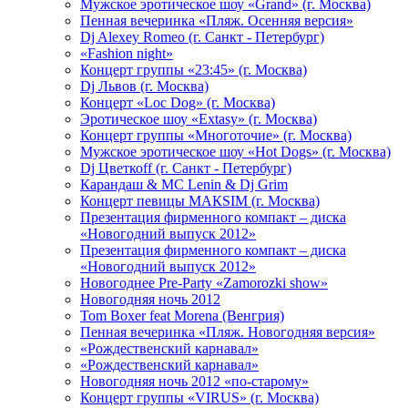
Мужское эротическое шоу «Grand» (г. Москва)
Пенная вечеринка «Пляж. Осенняя версия»
Dj Alexey Romeo (г. Санкт - Петербург)
«Fashion night»
Концерт группы «23:45» (г. Москва)
Dj Львов (г. Москва)
Концерт «Loc Dog» (г. Москва)
Эротическое шоу «Extasy» (г. Москва)
Концерт группы «Многоточие» (г. Москва)
Мужское эротическое шоу «Hot Dogs» (г. Москва)
Dj Цветкоff (г. Санкт - Петербург)
Карандаш & МС Lenin & Dj Grim
Концерт певицы МАКSIМ (г. Москва)
Презентация фирменного компакт – диска
«Новогодний выпуск 2012»
Презентация фирменного компакт – диска
«Новогодний выпуск 2012»
Новогоднее Pre-Party «Zamorozki show»
Новогодняя ночь 2012
Tom Boxer feat Morena (Венгрия)
Пенная вечеринка «Пляж. Новогодняя версия»
«Рождественский карнавал»
«Рождественский карнавал»
Новогодняя ночь 2012 «по-старому»
Концерт группы «VIRUS» (г. Москва)