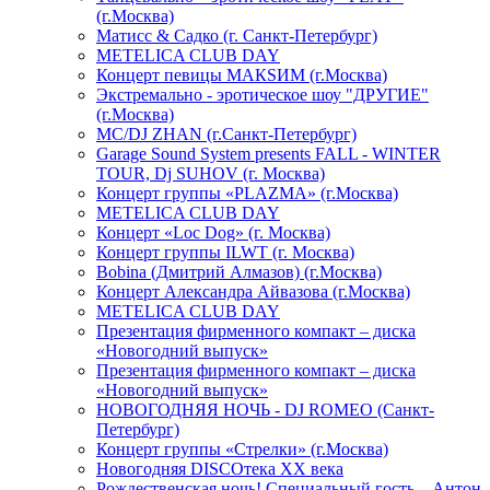
(г.Москва)
Матисс & Садко (г. Санкт-Петербург)
METELICA CLUB DAY
Концерт певицы МАКSИМ (г.Москва)
Экстремально - эротическое шоу "ДРУГИЕ"
(г.Москва)
МС/DJ ZHAN (г.Санкт-Петербург)
Garage Sound System presents FALL - WINTER
TOUR, Dj SUHOV (г. Москва)
Концерт группы «PLAZMA» (г.Москва)
METELICA CLUB DAY
Концерт «Loc Dog» (г. Москва)
Концерт группы ILWT (г. Москва)
Bobina (Дмитрий Алмазов) (г.Москва)
Концерт Александра Айвазова (г.Москва)
METELICA CLUB DAY
Презентация фирменного компакт – диска
«Новогодний выпуск»
Презентация фирменного компакт – диска
«Новогодний выпуск»
НОВОГОДНЯЯ НОЧЬ - DJ ROMEO (Санкт-
Петербург)
Концерт группы «Стрелки» (г.Москва)
Новогодняя DISCOтека ХХ века
Рождественская ночь! Специальный гость – Антон