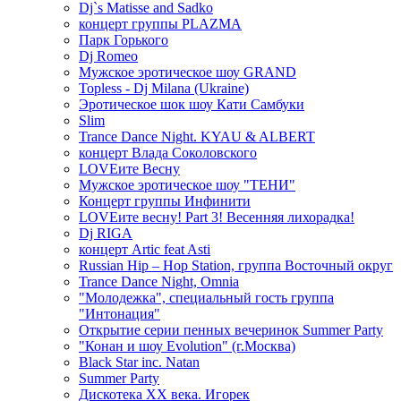
Dj`s Matisse and Sadko
концерт группы PLAZMA
Парк Горького
Dj Romeo
Мужское эротическое шоу GRAND
Topless - Dj Milana (Ukraine)
Эротическое шок шоу Кати Самбуки
Slim
Trance Dance Night. KYAU & ALBERT
концерт Влада Соколовского
LOVEите Весну
Мужское эротическое шоу "ТЕНИ"
Концерт группы Инфинити
LOVEите весну! Part 3! Весенняя лихорадка!
Dj RIGA
концерт Artic feat Asti
Russian Hip – Hop Station, группа Восточный округ
Trance Dance Night, Omnia
"Молодежка", специальный гость группа
"Интонация"
Открытие серии пенных вечеринок Summer Party
"Конан и шоу Evolution" (г.Москва)
Black Star inc. Natan
Summer Party
Дискотека ХХ века. Игорек