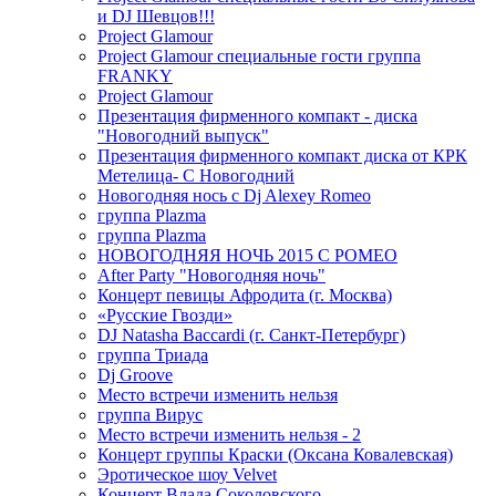
и DJ Шевцов!!!
Project Glamour
Project Glamour специальные гости группа
FRANKY
Project Glamour
Презентация фирменного компакт - диска
"Новогодний выпуск"
Презентация фирменного компакт диска от КРК
Метелица- С Новогодний
Новогодняя нось с Dj Alexey Romeo
группа Plazma
группа Plazma
НОВОГОДНЯЯ НОЧЬ 2015 C РОМЕО
After Party "Новогодняя ночь"
Концерт певицы Афродита (г. Москва)
«Русские Гвозди»
DJ Natasha Baccardi (г. Санкт-Петербург)
группа Триада
Dj Groove
Место встречи изменить нельзя
группа Вирус
Место встречи изменить нельзя - 2
Концерт группы Краски (Оксана Ковалевская)
Эротическое шоу Velvet
Концерт Влада Соколовского