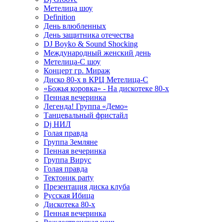
Метелица шоу
Definition
День влюбленных
День защитника отечества
DJ Boyko & Sound Shocking
Международный женский день
Метелица-С шоу
Концерт гр. Мираж
Диско 80-х в КРЦ Метелица-С
«Божья коровка» - На дискотеке 80-х
Пенная вечеринка
Легенда! Группа «Демо»
Танцевальный фристайл
Dj НИЛ
Голая правда
Группа Земляне
Пенная вечеринка
Группа Вирус
Голая правда
Тектоник party
Презентация диска клуба
Русская Ибица
Дискотека 80-х
Пенная вечеринка