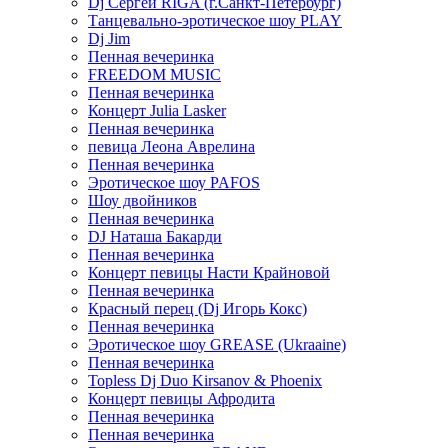
Dj Сергей RIGA (г.Санкт-Петербург)
Танцевально-эротическое шоу PLAY
Dj Jim
Пенная вечеринка
FREEDOM MUSIC
Пенная вечеринка
Концерт Julia Lasker
Пенная вечеринка
певица Леона Аврелина
Пенная вечеринка
Эротическое шоу PAFOS
Шоу двойников
Пенная вечеринка
DJ Наташа Бакарди
Пенная вечеринка
Концерт певицы Насти Крайновой
Пенная вечеринка
Красный перец (Dj Игорь Кокс)
Пенная вечеринка
Эротическое шоу GREASE (Ukraaine)
Пенная вечеринка
Topless Dj Duo Kirsanov & Phoenix
Концерт певицы Афродита
Пенная вечеринка
Пенная вечеринка