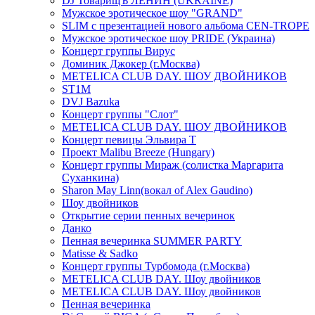
DJ ТоварищЪ ЛЕНИН (UKRAINE)
Мужское эротическое шоу "GRAND"
SLIM с презентацией нового альбома CEN-TROPE
Мужское эротическое шоу PRIDE (Украина)
Концерт группы Вирус
Доминик Джокер (г.Москва)
METELICA CLUB DAY. ШОУ ДВОЙНИКОВ
ST1M
DVJ Bazuka
Концерт группы "Слот"
METELICA CLUB DAY. ШОУ ДВОЙНИКОВ
Концерт певицы Эльвира Т
Проект Malibu Breeze (Hungary)
Концерт группы Мираж (солистка Маргарита
Суханкина)
Sharon May Linn(вокал of Alex Gaudino)
Шоу двойников
Открытие серии пенных вечеринок
Данко
Пенная вечеринка SUMMER PARTY
Matisse & Sadko
Концерт группы Турбомода (г.Москва)
METELICA CLUB DAY. Шоу двойников
METELICA CLUB DAY. Шоу двойников
Пенная вечеринка