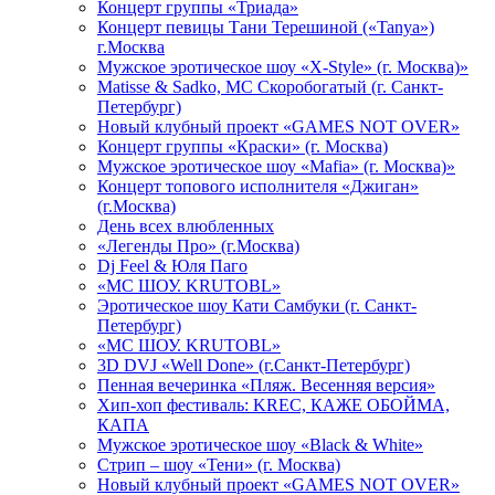
Концерт группы «Триада»
Концерт певицы Тани Терешиной («Tanya»)
г.Москва
Мужское эротическое шоу «X-Style» (г. Москва)»
Matissе & Sadko, MC Скоробогатый (г. Санкт-
Петербург)
Новый клубный проект «GAMES NOT OVER»
Концерт группы «Краски» (г. Москва)
Мужское эротическое шоу «Mafia» (г. Москва)»
Концерт топового исполнителя «Джиган»
(г.Москва)
День всех влюбленных
«Легенды Про» (г.Москва)
Dj Feel & Юля Паго
«МС ШОУ. KRUTOBL»
Эротическое шоу Кати Самбуки (г. Санкт-
Петербург)
«МС ШОУ. KRUTOBL»
3D DVJ «Well Done» (г.Санкт-Петербург)
Пенная вечеринка «Пляж. Весенняя версия»
Хип-хоп фестиваль: KREC, КАЖЕ ОБОЙМА,
КАПА
Мужское эротическое шоу «Black & White»
Стрип – шоу «Тени» (г. Москва)
Новый клубный проект «GAMES NOT OVER»