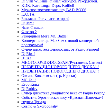
Dj Stan Williams. Финал конкурса Рекордсмен.
KDK: Kavabanga, Depo, Kolibri!
Мужское эротическое шоу BAD BOYS
КАСТА
Баклажан Party часть вторая!
Dj MY!
Чаян Фамали
Фактор 2
Рекордный Мега МС Battle!
Концерт певицы МакSим с новой концертной
программой!
Супер дискотека девяностых от Радио Рекорд!
Dj Riga!
ЦЕХ!
МНОГОТОЧИЕ/DOTSFAM(Руставели, Санчес)
ПРЕЗЕНТАЦИЯ НОВОГОДНЕГО ДИСКА!!!
ПРЕЗЕНТАЦИЯ НОВОГОДНЕГО ДИСКА!!!
Оксана Ковалевская (гр. Краски)
MC Zali!
Егор Крид
Dj Rublev
Супер дискотека двадцатого века от Радио Рекорд!
Событие: Эротическое шоу «Красная Шапочка»!
группа Триада
Cosmo & Skorobogatiy