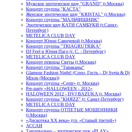
Мужское эротическое шоу "GRAND" (г.Москва)
Концерт группы "КАСТА"
Женское эротическое шоу "KRISTAL" (г.Москва)
Концерт группы "МАЛЬЧИШНИК"
Эротическое шоу КАТИ САМБУКИ (г.Санкт-
Петербург)
METELICA CLUB DAY
Концерт Юлии Савичевой (г.Москва)
Концерт группы "TRIAGRUTRIKA"
DJ Feel и Юлия Паго (г. С. - Петербург)
METELICA CLUB DAY
Концерт певицы Светы (г.Москва)
Концерт группы "Тараканы"
Glamour Fashion Night! (Спец. Гость – Dj Sveta & Dj
Mixon (Москва))
Концерт группы «Centr» (г. Москва)
Pre-party «HALLOWEEN - 2012»
HALOWEEN 2012 - DVJ BAZUKA (г. Москва)
Концерт группы "КНЯZZ" (г. Санкт-Петербург)
METELICA CLUB DAY
Концерт группы ОТПЕТЫЕ МОШЕННИКИ
(г.Москва)
«Дискотека ХХ века» (гр. «Старый третий»)
АССАИ
Танцевально – эротическое шоу «PLAY»