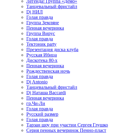
Легенда! Группа «Демо»
Танцевальный фристайл
Dj НИЛ
Голая правда
Группа Земляне
Пенная вечеринка
Группа Вирус
Голая правда
Тектоник party
Презентация диска клуба
Русская Ибица
Дискотека 80-х
Пенная вечеринка
Рождественская ночь
Голая правда
Dj Antonio
Танцевальный фристайл
Dj Наташа Baccardi
Пенная вечеринка
гр.Чи-Ли
Голая правда
Русский размер
Голая правда
Тарзан шоу при участии Сергея Глушко
Серия пенных вечеринок Пенно-пласт