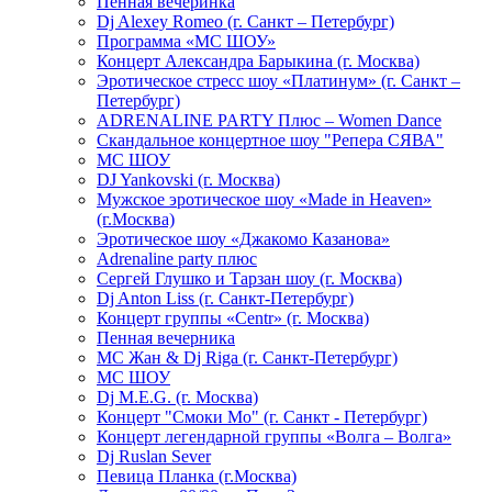
Пенная вечеринка
Dj Alexey Romeo (г. Санкт – Петербург)
Программа «МС ШОУ»
Концерт Александра Барыкина (г. Москва)
Эротическое стресс шоу «Платинум» (г. Санкт –
Петербург)
ADRENALINE PARTY Плюс – Women Dance
Скандальное концертное шоу "Репера СЯВА"
МС ШОУ
DJ Yankovski (г. Москва)
Мужское эротическое шоу «Made in Heaven»
(г.Москва)
Эротическое шоу «Джакомо Казанова»
Adrenaline party плюс
Сергей Глушко и Тарзан шоу (г. Москва)
Dj Anton Liss (г. Санкт-Петербург)
Концерт группы «Centr» (г. Москва)
Пенная вечерника
МС Жан & Dj Riga (г. Санкт-Петербург)
МС ШОУ
Dj M.E.G. (г. Москва)
Концерт "Смоки Мо" (г. Санкт - Петербург)
Концерт легендарной группы «Волга – Волга»
Dj Ruslan Sever
Певица Планка (г.Москва)