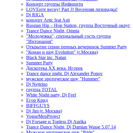
Концерт группы Инфинити
LOVEите весну! Part 3! Весенняя лихорадка!
Dj RIGA
концерт Artic feat Asti
Russian Hip – Hop Station, группа Восточный округ
Trance Dance Night, Omnia
"Молодежка", специальный гость группа
"Интонация"
Открытие серии пенных вечеринок Summer Party
"Конан и шоу Evolution" (г.Москва)
Black Star inc. Natan
Summer Party
Дискотека ХХ века. Игорек
Trance dance night. Dj Alexander Popov
мужское эротическое шоу "Hummer"
Dj Nejtrino
группа TOTAL
White Night party, Dj Feel
Егор Крид
BIFFGUYS
Dj Jim (г. Москва)
VogueMenProject
Dj Forsage и Topless Dj Aurika
Trance Dance Night, Dj Damian Wasse 5.07.14
Мужское эротическое шоу "Pride"