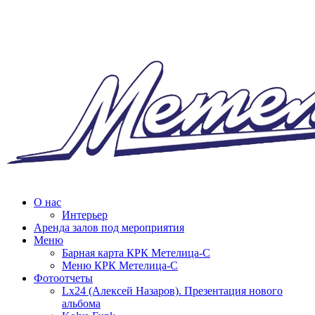
О нас
Интерьер
Аренда залов под мероприятия
Меню
Барная карта КРК Метелица-С
Меню КРК Метелица-С
Фотоотчеты
Lx24 (Алексей Назаров). Презентация нового
альбома