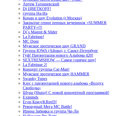
Артем Татищевский
Dj ЦВЕТКOFF!
группа На-На
Конан и шоу Evolution (г.Москва)
Закрытие серии пенных вечеринок «SUMMER
PARTY»!!!
Dj`s Magnit & Slider
La Fabrique!
MC Doni
Мужское эротическое шоу GRAND
Группа IOWA (Айова), г. Санкт-Петербург
Гуф! Презентация нового Альбома 420!
SEXTREMSHOW — Самое горячее шоу!
La Fabrique 2!
Концерт группы Car-Man!
Мужское эротическое шоу HAMMER
Swanky Tunes
Krec с презентацией нового альбома «Воздух
Свободы»
Шура (Shura)! С новой концертной программой!
Eximinds
Егор Крид/KReeD!
Рекордный Мега МС Battle!
Ирина Забияка и группа Чи-Ли
Halloween Pre-Party