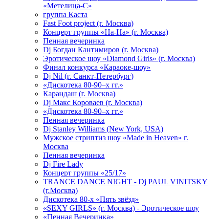
«Метелица-С»
группа Каста
Fast Foot project (г. Москва)
Концерт группы «На-На» (г. Москва)
Пенная вечеринка
Dj Богдан Кантимиров (г. Москва)
Эротическое шоу «Diamond Girls» (г. Москва)
Финал конкурса «Караоке-шоу»
Dj Nil (г. Санкт-Петербург)
«Дискотека 80-90–х гг.»
Карандаш (г. Москва)
Dj Макс Короваев (г. Москва)
«Дискотека 80-90–х гг.»
Пенная вечеринка
Dj Stanley Williams (New York, USA)
Мужское стриптиз шоу «Made in Heaven» г.
Москва
Пенная вечеринка
Dj Fire Lady
Концерт группы «25/17»
TRANCE DANCE NIGHT - Dj PAUL VINITSKY
(г.Москва)
Дискотека 80-х «Пять звёзд»
«SEXY GIRLS» (г. Москва) - Эротическое шоу
«Пенная Вечеринка»