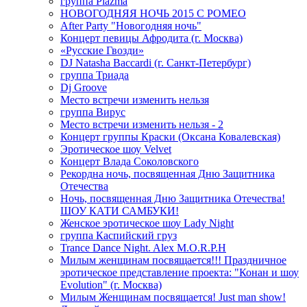
группа Plazma
НОВОГОДНЯЯ НОЧЬ 2015 C РОМЕО
After Party "Новогодняя ночь"
Концерт певицы Афродита (г. Москва)
«Русские Гвозди»
DJ Natasha Baccardi (г. Санкт-Петербург)
группа Триада
Dj Groove
Место встречи изменить нельзя
группа Вирус
Место встречи изменить нельзя - 2
Концерт группы Краски (Оксана Ковалевская)
Эротическое шоу Velvet
Концерт Влада Соколовского
Рекордна ночь, посвященная Дню Защитника
Отечества
Ночь, посвященная Дню Защитника Отечества!
ШОУ КАТИ САМБУКИ!
Женское эротическое шоу Lady Night
группа Каспийский груз
Trance Dance Night. Alex M.O.R.P.H
Милым женщинам посвящается!!! Праздничное
эротическое представление проекта: "Конан и шоу
Evolution" (г. Москва)
Милым Женщинам посвящается! Just man show!