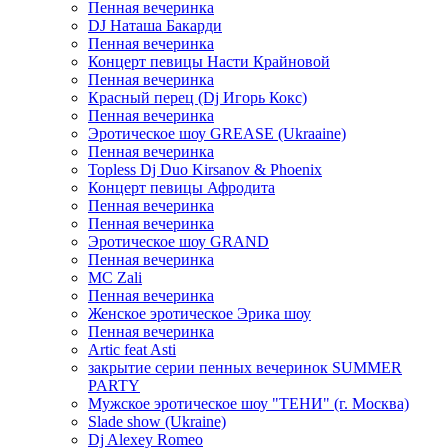
Пенная вечеринка
DJ Наташа Бакарди
Пенная вечеринка
Концерт певицы Насти Крайновой
Пенная вечеринка
Красный перец (Dj Игорь Кокс)
Пенная вечеринка
Эротическое шоу GREASE (Ukraaine)
Пенная вечеринка
Topless Dj Duo Kirsanov & Phoenix
Концерт певицы Афродита
Пенная вечеринка
Пенная вечеринка
Эротическое шоу GRAND
Пенная вечеринка
MC Zali
Пенная вечеринка
Женское эротическое Эрика шоу
Пенная вечеринка
Artic feat Asti
закрытие серии пенных вечеринок SUMMER
PARTY
Мужское эротическое шоу "ТЕНИ" (г. Москва)
Slade show (Ukraine)
Dj Alexey Romeo