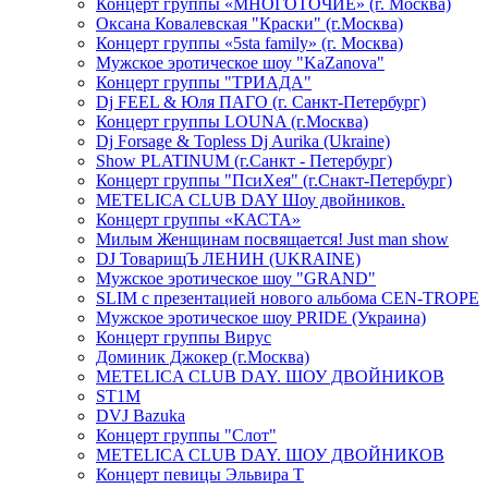
Концерт группы «МНОГОТОЧИЕ» (г. Москва)
Оксана Ковалевская "Краски" (г.Москва)
Концерт группы «5sta family» (г. Москва)
Мужское эротическое шоу "KaZanova"
Концерт группы "ТРИАДА"
Dj FEEL & Юля ПАГО (г. Санкт-Петербург)
Концерт группы LOUNA (г.Москва)
Dj Forsage & Topless Dj Aurika (Ukraine)
Show PLATINUM (г.Санкт - Петербург)
Концерт группы "ПсиХея" (г.Снакт-Петербург)
METELICA CLUB DAY Шоу двойников.
Концерт группы «КАСТА»
Милым Женщинам посвящается! Just man show
DJ ТоварищЪ ЛЕНИН (UKRAINE)
Мужское эротическое шоу "GRAND"
SLIM с презентацией нового альбома CEN-TROPE
Мужское эротическое шоу PRIDE (Украина)
Концерт группы Вирус
Доминик Джокер (г.Москва)
METELICA CLUB DAY. ШОУ ДВОЙНИКОВ
ST1M
DVJ Bazuka
Концерт группы "Слот"
METELICA CLUB DAY. ШОУ ДВОЙНИКОВ
Концерт певицы Эльвира Т