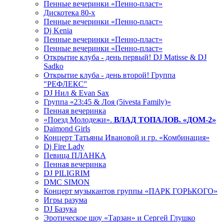
Пенные вечеринки «Пенно-пласт»
Дискотека 80-х
Пенные вечеринки «Пенно-пласт»
Dj Kenia
Пенные вечеринки «Пенно-пласт»
Пенные вечеринки «Пенно-пласт»
Открытие клуба - день первый! DJ Matisse & DJ
Sadko
Открытие клуба - день второй! Группа
"РЕФЛЕКС"
DJ Нил & Evan Sax
Группа «23:45 & Лоя (5ivesta Family)»
Пенная вечеринка
«Поезд Молодежи».
ВЛАД ТОПАЛОВ. «ДОМ-2»
Daimond Girls
Концерт Татьяны Ивановой и гр. «Комбинация»
Dj Fire Lady
Певица ПЛАНКА
Пенная вечеринка
DJ PILIGRIM
DMC SIMON
Концерт музыкантов группы «ПАРК ГОРЬКОГО»
Игры разума
DJ Базука
Эротическое шоу «Тарзан» и Сергей Глушко