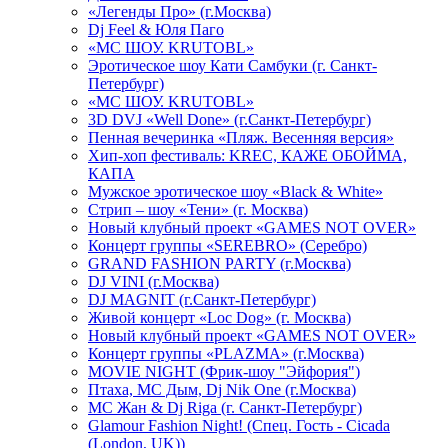
«Легенды Про» (г.Москва)
Dj Feel & Юля Паго
«МС ШОУ. KRUTOBL»
Эротическое шоу Кати Самбуки (г. Санкт-
Петербург)
«МС ШОУ. KRUTOBL»
3D DVJ «Well Done» (г.Санкт-Петербург)
Пенная вечеринка «Пляж. Весенняя версия»
Хип-хоп фестиваль: KREC, КАЖЕ ОБОЙМА,
КАПА
Мужское эротическое шоу «Black & White»
Стрип – шоу «Тени» (г. Москва)
Новый клубный проект «GAMES NOT OVER»
Концерт группы «SEREBRO» (Серебро)
GRAND FASHION PARTY (г.Москва)
DJ VINI (г.Москва)
DJ MAGNIT (г.Санкт-Петербург)
Живой концерт «Loc Dog» (г. Москва)
Новый клубный проект «GAMES NOT OVER»
Концерт группы «PLAZMA» (г.Москва)
MOVIE NIGHT (Фрик-шоу "Эйфория")
Птаха, МС Дым, Dj Nik One (г.Москва)
МС Жан & Dj Riga (г. Санкт-Петербург)
Glamour Fashion Night! (Спец. Гость - Cicada
(London, UK))