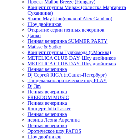
Проект Malibu Breeze (Hungary)
Концерт группы Мираж (солистка Маргарита
Суханкина)
Sharon May Linn(вокал of Alex Gaudino)
Шоу двойников
Открытие серии пенных вечеринок
Данко
Пенная вечеринка SUMMER PARTY
Matisse & Sadko
Концерт группы Турбомода (г.Москва)
METELICA CLUB DAY. Шоу двойников
METELICA CLUB DAY. Шоу двойников
Пенная вечеринка
Dj Сергей RIGA (г.Санкт-Петербург)
Танцевально-эротическое шоу PLAY
Dj Jim
Пенная вечеринка
FREEDOM MUSIC
Пенная вечеринка
Концерт Julia Lasker
Пенная вечеринка
певица Леона Аврелина
Пенная вечеринка
Эротическое шоу PAFOS
Шоу двойников