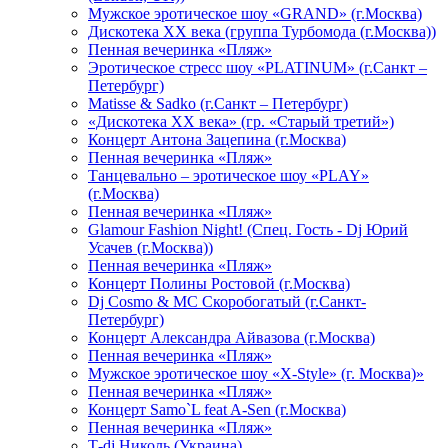
Мужское эротическое шоу «GRAND» (г.Москва)
Дискотека XX века (группа Турбомода (г.Москва))
Пенная вечеринка «Пляж»
Эротическое стресс шоу «PLATINUM» (г.Санкт –
Петербург)
Matisse & Sadko (г.Санкт – Петербург)
«Дискотека ХХ века» (гр. «Старый третий»)
Концерт Антона Зацепина (г.Москва)
Пенная вечеринка «Пляж»
Танцевально – эротическое шоу «PLAY»
(г.Москва)
Пенная вечеринка «Пляж»
Glamour Fashion Night! (Спец. Гость - Dj Юрий
Усачев (г.Москва))
Пенная вечеринка «Пляж»
Концерт Полины Ростовой (г.Москва)
Dj Cosmo & МС Скоробогатый (г.Санкт-
Петербург)
Концерт Александра Айвазова (г.Москва)
Пенная вечеринка «Пляж»
Мужское эротическое шоу «X-Style» (г. Москва)»
Пенная вечеринка «Пляж»
Концерт Samo`L feat A-Sen (г.Москва)
Пенная вечеринка «Пляж»
Т-dj Николь (Украина)