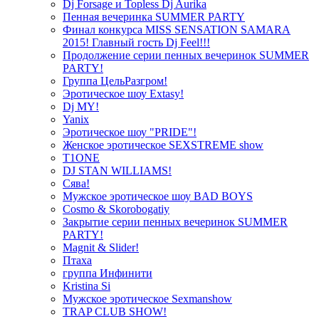
Dj Forsage и Topless Dj Aurika
Пенная вечеринка SUMMER PARTY
Финал конкурса MISS SENSATION SAMARA
2015! Главный гость Dj Feel!!!
Продолжение серии пенных вечеринок SUMMER
PARTY!
Группа ЦельРазгром!
Эротическое шоу Extasy!
Dj MY!
Yanix
Эротическое шоу "PRIDE"!
Женское эротическое SEXSTREME show
T1ONE
DJ STAN WILLIAMS!
Сява!
Мужское эротическое шоу BAD BOYS
Cosmo & Skorobogatiy
Закрытие серии пенных вечеринок SUMMER
PARTY!
Magnit & Slider!
Птаха
группа Инфинити
Kristina Si
Мужское эротическое Sexmanshow
TRAP CLUB SHOW!