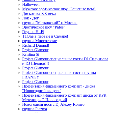
Halloween
Мужское эротическое шоу "Бешеные псы"
Дискотека ХХ века
Лок - Дог
группа "Маяковский" г. Москва
Эротическое шоу "Pafos"
Группа Hi-Fi
T1One в первые в Самаре!
группа Многоточие
Richard Durand!
Project Glamour
Kristina Si
Project Glamour специальные гости DJ Силуянова
и DJ Шевцов!!!
Project Glamour
Project Glamour специальные гости группа
FRANKY
Project Glamour
Презентация фирменного компакт - диска
"Новогодний выпуск"
Презентация фирменного компакт диска от КРК
Метелица- С Новогодний
Новогодняя нось с Dj Alexey Romeo
группа Plazma