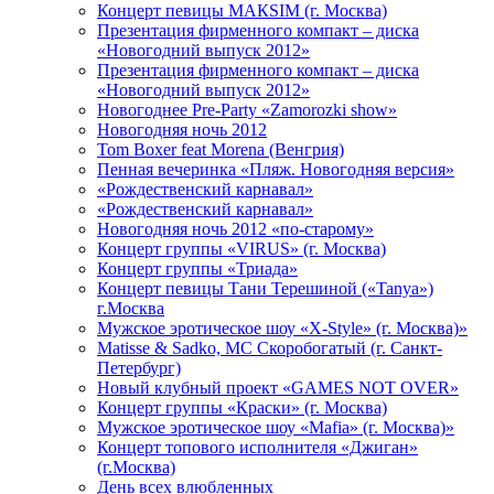
Концерт певицы МАКSIМ (г. Москва)
Презентация фирменного компакт – диска
«Новогодний выпуск 2012»
Презентация фирменного компакт – диска
«Новогодний выпуск 2012»
Новогоднее Pre-Party «Zamorozki show»
Новогодняя ночь 2012
Tom Boxer feat Morena (Венгрия)
Пенная вечеринка «Пляж. Новогодняя версия»
«Рождественский карнавал»
«Рождественский карнавал»
Новогодняя ночь 2012 «по-старому»
Концерт группы «VIRUS» (г. Москва)
Концерт группы «Триада»
Концерт певицы Тани Терешиной («Tanya»)
г.Москва
Мужское эротическое шоу «X-Style» (г. Москва)»
Matissе & Sadko, MC Скоробогатый (г. Санкт-
Петербург)
Новый клубный проект «GAMES NOT OVER»
Концерт группы «Краски» (г. Москва)
Мужское эротическое шоу «Mafia» (г. Москва)»
Концерт топового исполнителя «Джиган»
(г.Москва)
День всех влюбленных