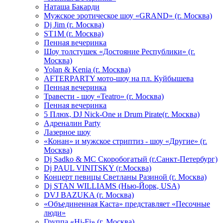
Hаташа Бакарди
Мужское эротическое шоу «GRAND» (г. Москва)
Dj Jim (г. Москва)
ST1M (г. Москва)
Пенная вечеринка
Шоу толстушек «Достояние Республики» (г.
Москва)
Yolan & Kenia (г. Москва)
AFTERPARTY мото-шоу на пл. Куйбышева
Пенная вечеринка
Травести - шоу «Teatro» (г. Москва)
Пенная вечеринка
5 Плюх, DJ Nick-One и Drum Pirate(г. Москва)
Адреналин Party
Лазерное шоу
«Конан» и мужское стриптиз - шоу «Другие» (г.
Москва)
Dj Sadko & МС Скоробогатый (г.Санкт-Петербург)
Dj PAUL VINITSKY (г.Москва)
Концерт певицы Светланы Разиной (г. Москва)
Dj STAN WILLIAMS (Нью-Йорк, USA)
DVJ BAZUKA (г. Москва)
«Объединенная Каста» представляет «Песочные
люди»
Группа «Hi-Fi» (г. Москва)