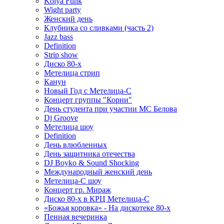
Kolya Funk
Wight party
Женский день
Клубника со сливками (часть 2)
Jazz bass
Definition
Strip show
Диско 80-х
Метелица стрип
Канун
Новый Год с Метелица-С
Концерт группы "Корни"
День студента при участии МС Белова
Dj Groove
Метелица шоу
Definition
День влюбленных
День защитника отечества
DJ Boyko & Sound Shocking
Международный женский день
Метелица-С шоу
Концерт гр. Мираж
Диско 80-х в КРЦ Метелица-С
«Божья коровка» - На дискотеке 80-х
Пенная вечеринка