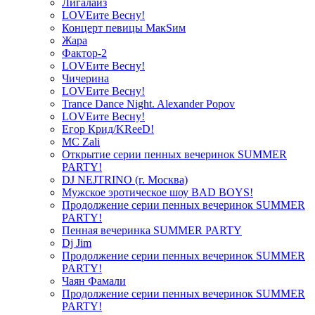
Лигалайз
LOVEите Весну!
Концерт певицы МакSим
Жара
Фактор-2
LOVEите Весну!
Чичерина
LOVEите Весну!
Trance Dance Night. Alexander Popov
LOVEите Весну!
Егор Крид/KReeD!
MC Zali
Открытие серии пенных вечеринок SUMMER
PARTY!
DJ NEJTRINO (г. Москва)
Мужское эротическое шоу BAD BOYS!
Продолжение серии пенных вечеринок SUMMER
PARTY!
Пенная вечеринка SUMMER PARTY
Dj Jim
Продолжение серии пенных вечеринок SUMMER
PARTY!
Чаян Фамали
Продолжение серии пенных вечеринок SUMMER
PARTY!