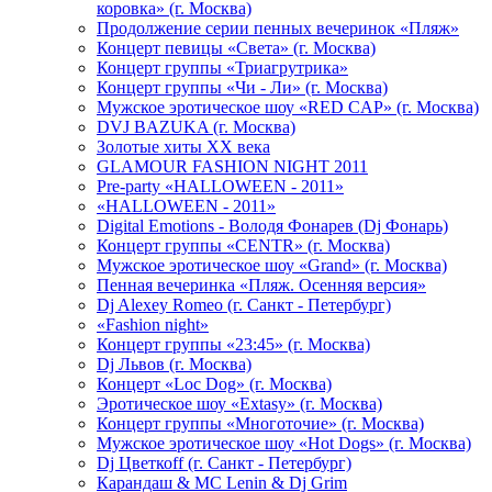
коровка» (г. Москва)
Продолжение серии пенных вечеринок «Пляж»
Концерт певицы «Света» (г. Москва)
Концерт группы «Триагрутрика»
Концерт группы «Чи - Ли» (г. Москва)
Мужское эротическое шоу «RED CAP» (г. Москва)
DVJ BAZUKA (г. Москва)
Золотые хиты XX века
GLAMOUR FASHION NIGHT 2011
Pre-party «HALLOWEEN - 2011»
«HALLOWEEN - 2011»
Digital Emotions - Володя Фонарев (Dj Фонарь)
Концерт группы «CENTR» (г. Москва)
Мужское эротическое шоу «Grand» (г. Москва)
Пенная вечеринка «Пляж. Осенняя версия»
Dj Alexey Romeo (г. Санкт - Петербург)
«Fashion night»
Концерт группы «23:45» (г. Москва)
Dj Львов (г. Москва)
Концерт «Loc Dog» (г. Москва)
Эротическое шоу «Extasy» (г. Москва)
Концерт группы «Многоточие» (г. Москва)
Мужское эротическое шоу «Hot Dogs» (г. Москва)
Dj Цветкоff (г. Санкт - Петербург)
Карандаш & МС Lenin & Dj Grim