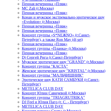
Пенная вечеринка «Пляж»
МС Zali (г.Москва)
Пенная вечеринка «Пляж»
Конан и мужское экстремально-эротическое шоу
«Evolution» (г.Москва)
Пенная вечеринка «Пляж»
Пенная вечеринка «Пляж»
Концерт группы «S*NEЖNO» (г.Санкт-
Петербург), а также Ron May (dj set)
Пенная вечеринка «Пляж»
Концерт группы «Планка» (г.Москва)
Пенная вечеринка «Пляж»
Dj Сергей Рига (г.Санкт-Петербург)
Мужское эротическое шоу "GRAND" (г.Москва)
Концерт группы "КАСТА"
Женское эротическое шоу "KRISTAL" (г.Москва)
Концерт группы "МАЛЬЧИШНИК"
Эротическое шоу КАТИ САМБУКИ (г.Санкт-
Петербург)
METELICA CLUB DAY
Концерт Юлии Савичевой (г.Москва)
Концерт группы "TRIAGRUTRIKA"
DJ Feel и Юлия Паго (г. С. - Петербург)
METELICA CLUB DAY
Концерт певицы Светы (г.Москва)