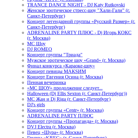
TRANCE DANCE NIGHT - DJ Katy Rutkovski
Женское эротическое стресс-шоу "Хали-Гали" (г.
Санкт-Петербург)
Концерт легендарной группы «Русский Размер» (г.
Санкт-Петербург)
ADRENALINE PARTY ПЛЮС - Dj Игорь КОКС
(г. Москва)
MC Шоу
DJ ROMEO
Концерт группы "Триада"
Мужское эротическое шоу «Grand» (г. Москва)
Финал конкурса «Караоке-шоу»
Концерт певицы МАКSИМ
Концерт Евгения Осина (г. Москва)
Пенная вечеринка
«МС ШОУ» продолжение следует...
Halloween (Dj Ellis Sexton (г. Санкт-Петербург))
МС Жан и Dj Riga (г. Санкт-Петербург)
DJ's girls
Концерт группы «Centr» (г. Москва)
ADRENALINE PARTY ПЛЮС
Концерт группы «Пропаганда» (г. Москва)
DVJ Electra (г. Москва)
Певец «Шура» (г. Москва)
Группа «KREC» (г. Санкт-Петербург)