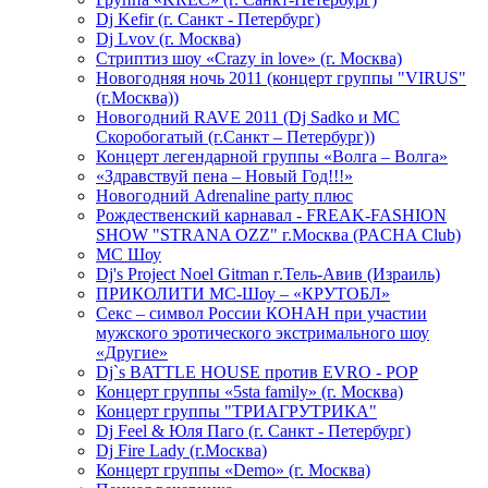
Dj Kefir (г. Санкт - Петербург)
Dj Lvov (г. Москва)
Стриптиз шоу «Crazy in love» (г. Москва)
Новогодняя ночь 2011 (концерт группы "VIRUS"
(г.Москва))
Новогодний RAVE 2011 (Dj Sadko и MC
Скоробогатый (г.Санкт – Петербург))
Концерт легендарной группы «Волга – Волга»
«Здравствуй пена – Новый Год!!!»
Новогодний Adrenaline party плюс
Рождественский карнавал - FREAK-FASHION
SHOW "STRANA OZZ" г.Москва (PACHA Club)
MC Шоу
Dj's Project Noel Gitman г.Тель-Авив (Израиль)
ПРИКОЛИТИ МС-Шоу – «КРУТОБЛ»
Секс – символ России КОНАН при участии
мужского эротического экстримального шоу
«Другие»
Dj`s BATTLE HOUSE против EVRO - POP
Концерт группы «5sta family» (г. Москва)
Концерт группы "ТРИАГРУТРИКА"
Dj Feel & Юля Паго (г. Санкт - Петербург)
Dj Fire Lady (г.Москва)
Концерт группы «Demo» (г. Москва)