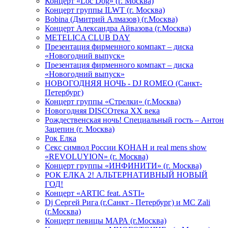
Концерт «Loc Dog» (г. Москва)
Концерт группы ILWT (г. Москва)
Bobina (Дмитрий Алмазов) (г.Москва)
Концерт Александра Айвазова (г.Москва)
METELICA CLUB DAY
Презентация фирменного компакт – диска
«Новогодний выпуск»
Презентация фирменного компакт – диска
«Новогодний выпуск»
НОВОГОДНЯЯ НОЧЬ - DJ ROMEO (Санкт-
Петербург)
Концерт группы «Стрелки» (г.Москва)
Новогодняя DISCOтека ХХ века
Рождественская ночь! Специальный гость – Антон
Зацепин (г. Москва)
Рок Елка
Секс символ России КОНАН и real mens show
«REVOLUYION» (г. Москва)
Концерт группы «ИНФИНИТИ» (г. Москва)
РОК ЕЛКА 2! АЛЬТЕРНАТИВНЫЙ НОВЫЙ
ГОД!
Концерт «ARTIC feat. ASTI»
Dj Сергей Рига (г.Санкт - Петербург) и MC Zali
(г.Москва)
Концерт певицы МАРА (г.Москва)