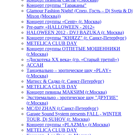
Концерт группы "Тараканы"
Glamour Fashion Night! (Спец. Гость – Dj Sveta & Dj
Mixon (Москва))
Концерт группы «Centr» (г. Москва)
Pre-party «HALLOWEEN - 2012»
HALOWEEN 2012 - DVJ BAZUKA (г. Москва)
Концерт группы "КНЯZZ" (г. Санкт-Петербург)
METELICA CLUB DAY
Концерт группы ОТПЕТЫЕ МОШЕННИКИ
(г.Москва)
«Дискотека ХХ века» (гр. «Старый третий»)
АССАИ
Танцевально – эротическое шоу «PLAY»
(г.Москва)
Матисс & Садко (г. Санкт-Петербург)
METELICA CLUB DAY
Концерт певицы МАКSИМ (г.Москва)
Экстремально - эротическое шоу "ДРУГИЕ"
(г.Москва)
МС/DJ ZHAN (г.Санкт-Петербург)
Garage Sound System presents FALL - WINTER
TOUR, Dj SUHOV (г. Москва)
Концерт группы «PLAZMA» (г.Москва)
METELICA CLUB DAY