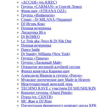
«АССАИ» (ex-KREC)
Группа «CARMAN» и Сергей Лемох
Фрик-шоу «STRANA OZZ»
Группа «Инфинити»
Стрип - Dj MILANA (Украина)
DJ Игорь Кокс
Пенная вечеринка
Дискотека 80-х
Dj ROMEO
Le Truk aka Децл & Dj Nik One
Пенная вечеринка
Dance battle
Dj Stanley Williams (New York)
Группа «Триада»
Группа «Ласковый Май»
Открытие весенней клубной сессии
Финал конкурса Караоке-шоу
Александр Иванов и группа «Рондо»
Мужское эротическое шоу Made in Heaven
Международный женский день
TECHNO RAVE с участием DJ SHUSHUKIN
Концерт группы «Quest Pistols»
Птаха (ex. CENTR)
МС Жан и DJ Riga
Презентация фирменного компакт-диска КРК