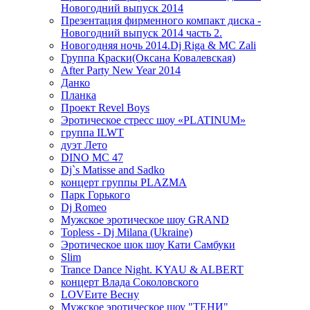
Новогодний выпуск 2014
Презентация фирменного компакт диска -
Новогодний выпуск 2014 часть 2.
Новогодняя ночь 2014.Dj Riga & MC Zali
Группа Краски(Оксана Ковалевская)
After Party New Year 2014
Данко
Планка
Проект Revel Boys
Эротическое стресс шоу «PLATINUM»
группа ILWT
дуэт Лето
DINO MC 47
Dj`s Matisse and Sadko
концерт группы PLAZMA
Парк Горького
Dj Romeo
Мужское эротическое шоу GRAND
Topless - Dj Milana (Ukraine)
Эротическое шок шоу Кати Самбуки
Slim
Trance Dance Night. KYAU & ALBERT
концерт Влада Соколовского
LOVEите Весну
Мужское эротическое шоу "ТЕНИ"