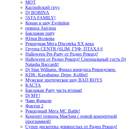
МОТ
Каспийский груз
Dj BOBINA
5STA FAMILY!
Конан и шоу Evolution
певица Ангина
Баклажан party
Юлия Волкова
Рекордная Мега Discoteka XX века
Группа CENTR (SLIM, ГУФ, ПТАХА)!
Halloween Pre-Party от Радио Рекорд!
Halloween от Радио Рекорд! Специальный гость Dj
Natasha Baccardi!
Dj Stan Williams. Финал конкурса Рекордсмен.
KDK: Kavabanga, Depo, Kolibri!
Мужское эротическое шоу BAD BOYS
КАСТА
Баклажан Party часть вторая!
Dj MY!
Чаян Фамали
Фактор 2
Рекордный Мега МС Battle!
Концерт певицы МакSим с новой концертной
программой!
Супер дискотека девяностых от Радио Рекорд!