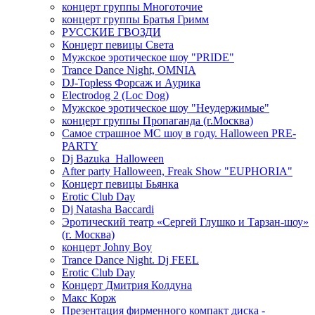
концерт группы Многоточие
концерт группы Братья Гримм
РУССКИЕ ГВОЗДИ
Концерт певицы Света
Мужское эротическое шоу "PRIDE"
Trance Dance Night, OMNIA
DJ-Topless Форсаж и Аурика
Electrodog 2 (Loc Dog)
Мужское эротическое шоу "Неудержимые"
концерт группы Пропаганда (г.Москва)
Самое страшное МС шоу в году. Halloween PRE-
PARTY
Dj Bazuka_Halloween
After party Halloween, Freak Show "EUPHORIA"
Концерт певицы Бьянка
Erotic Club Day
Dj Natasha Baccardi
Эротический театр «Сергей Глушко и Тарзан-шоу»
(г. Москва)
концерт Johny Boy
Trance Dance Night. Dj FEEL
Erotic Club Day
Концерт Дмитрия Колдуна
Макс Корж
Презентация фирменного компакт диска -