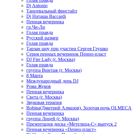
Голая правда
Dj Antonio
Танцевальный фристайл
Dj Наташа Baccardi
Пенная вечеринка
гр.Чи-Ли
Голая правда
Русский размер
Голая правда
Тарзан шоу при участии Сергея Глушко
Серия пенных вечеринок Пенно-пласт
DJ Fire Lady (г. Москва)
Голая правда
группа Винтаж (г. Москва)
8 Марта
Международный день DJ
Рома Жуков
Пенная вечеринка
Света (г. Москва)
Звуковая терапия
Bobina(Дмитрий Алмазов). Золотая ночь OLMECA
Пенная вечеринка
группа Лицей (г. Москва)
Презентация диска «Метелица-С» выпуск 2
Пенная вечеринка «Пенно-пласт»