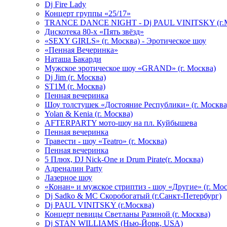
Dj Fire Lady
Концерт группы «25/17»
TRANCE DANCE NIGHT - Dj PAUL VINITSKY (г.М
Дискотека 80-х «Пять звёзд»
«SEXY GIRLS» (г. Москва) - Эротическое шоу
«Пенная Вечеринка»
Hаташа Бакарди
Мужское эротическое шоу «GRAND» (г. Москва)
Dj Jim (г. Москва)
ST1M (г. Москва)
Пенная вечеринка
Шоу толстушек «Достояние Республики» (г. Москва
Yolan & Kenia (г. Москва)
AFTERPARTY мото-шоу на пл. Куйбышева
Пенная вечеринка
Травести - шоу «Teatro» (г. Москва)
Пенная вечеринка
5 Плюх, DJ Nick-One и Drum Pirate(г. Москва)
Адреналин Party
Лазерное шоу
«Конан» и мужское стриптиз - шоу «Другие» (г. Мос
Dj Sadko & МС Скоробогатый (г.Санкт-Петербург)
Dj PAUL VINITSKY (г.Москва)
Концерт певицы Светланы Разиной (г. Москва)
Dj STAN WILLIAMS (Нью-Йорк, USA)