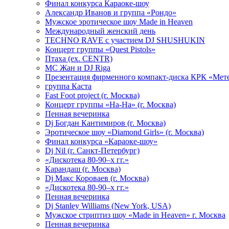
Финал конкурса Караоке-шоу
Александр Иванов и группа «Рондо»
Мужское эротическое шоу Made in Heaven
Международный женский день
TECHNO RAVE с участием DJ SHUSHUKIN
Концерт группы «Quest Pistols»
Птаха (ex. CENTR)
МС Жан и DJ Riga
Презентация фирменного компакт-диска КРК «Мет
группа Каста
Fast Foot project (г. Москва)
Концерт группы «На-На» (г. Москва)
Пенная вечеринка
Dj Богдан Кантимиров (г. Москва)
Эротическое шоу «Diamond Girls» (г. Москва)
Финал конкурса «Караоке-шоу»
Dj Nil (г. Санкт-Петербург)
«Дискотека 80-90–х гг.»
Карандаш (г. Москва)
Dj Макс Короваев (г. Москва)
«Дискотека 80-90–х гг.»
Пенная вечеринка
Dj Stanley Williams (New York, USA)
Мужское стриптиз шоу «Made in Heaven» г. Москва
Пенная вечеринка