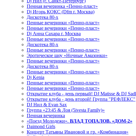
Dj Нил (г. Санкт-Петербург)
Пенная вечеринка «Пенно-пласт»
Dj Игорь КОКС (Dfm г. Москва)
Дискотека 80-х
Пенные вечеринки «Пенно-пласт»
Пенные вечеринки «Пенно-пласт»
Dj Анна Сахара г. Москва
Пенные вечеринки «Пенно-пласт»
Дискотека 80-х
Пенные вечеринки «Пенно-пласт»
Эротическое шоу «Ночные Амазонки»
Пенные вечеринки «Пенно-пласт»
Дискотека 80-х
Пенные вечеринки «Пенно-пласт»
Dj Kenia
Пенные вечеринки «Пенно-пласт»
Пенные вечеринки «Пенно-пласт»
Открытие клуба - день первый! DJ Matisse & DJ Sad
Открытие клуба - день второй! Группа "РЕФЛЕКС"
DJ Нил & Evan Sax
Группа «23:45 & Лоя (5ivesta Family)»
Пенная вечеринка
«Поезд Молодежи».
ВЛАД ТОПАЛОВ. «ДОМ-2»
Daimond Girls
Концерт Татьяны Ивановой и гр. «Комбинация»