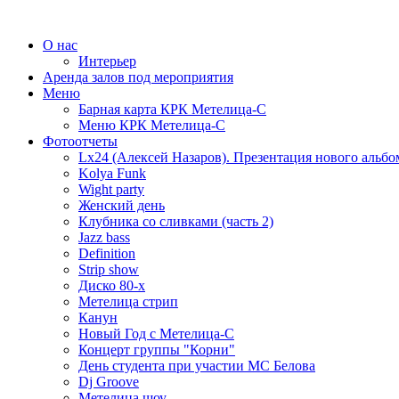
О нас
Интерьер
Аренда залов под мероприятия
Меню
Барная карта КРК Метелица-С
Меню КРК Метелица-С
Фотоотчеты
Lx24 (Алексей Назаров). Презентация нового альбо
Kolya Funk
Wight party
Женский день
Клубника со сливками (часть 2)
Jazz bass
Definition
Strip show
Диско 80-х
Метелица стрип
Канун
Новый Год с Метелица-С
Концерт группы "Корни"
День студента при участии МС Белова
Dj Groove
Метелица шоу