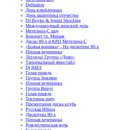
Definition
День влюбленных
День защитника отечества
DJ Boyko & Sound Shocking
Международный женский день
Метелица-С шоу
Концерт гр. Мираж
Диско 80-х в КРЦ Метелица-С
«Божья коровка» - На дискотеке 80-х
Пенная вечеринка
Легенда! Группа «Демо»
Танцевальный фристайл
Dj НИЛ
Голая правда
Группа Земляне
Пенная вечеринка
Группа Вирус
Голая правда
Тектоник party
Презентация диска клуба
Русская Ибица
Дискотека 80-х
Пенная вечеринка
Рождественская ночь