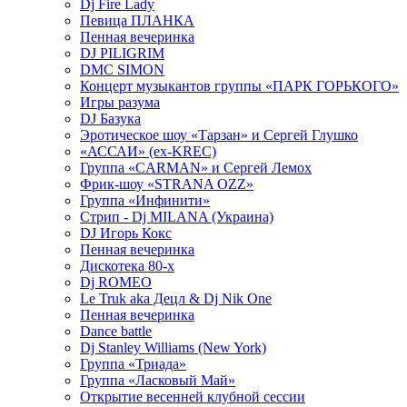
Dj Fire Lady
Певица ПЛАНКА
Пенная вечеринка
DJ PILIGRIM
DMC SIMON
Концерт музыкантов группы «ПАРК ГОРЬКОГО»
Игры разума
DJ Базука
Эротическое шоу «Тарзан» и Сергей Глушко
«АССАИ» (ex-KREC)
Группа «CARMAN» и Сергей Лемох
Фрик-шоу «STRANA OZZ»
Группа «Инфинити»
Стрип - Dj MILANA (Украина)
DJ Игорь Кокс
Пенная вечеринка
Дискотека 80-х
Dj ROMEO
Le Truk aka Децл & Dj Nik One
Пенная вечеринка
Dance battle
Dj Stanley Williams (New York)
Группа «Триада»
Группа «Ласковый Май»
Открытие весенней клубной сессии