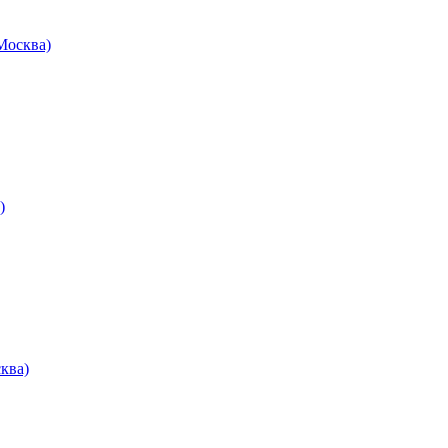
осква)
)
ква)