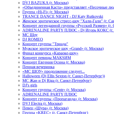
DVJ BAZUKA (г. Москва)
«Объединенная Каста» представляет «Песочные лю
Группа «Hi-Fi» (г. Москва)
TRANCE DANCE NIGHT - DJ Katy Rutkovski
Женское эротическое стресс-шоу "Хали-Гали" (г. Са
Концерт легендарной группы «Русский Размер» (г. 
ADRENALINE PARTY ПЛЮС - Dj Игорь КОКС (г. 
MC Шоу
DJ ROMEO
Концерт группы "Триада"
Мужское эротическое шоу «Grand» (г. Москва)
Финал конкурса «Караоке-шоу»
Концерт певицы МАКSИМ
Концерт Евгения Осина (г. Москва)
Пенная вечеринка
«МС ШОУ» продолжение следует...
Halloween (Dj Ellis Sexton (г. Санкт-Петербург))
МС Жан и Dj Riga (г. Санкт-Петербург)
DJ's girls
Концерт группы «Centr» (г. Москва)
ADRENALINE PARTY ПЛЮС
Концерт группы «Пропаганда» (г. Москва)
DVJ Electra (г. Москва)
Певец «Шура» (г. Москва)
Группа «KREC» (г. Санкт-Петербург)